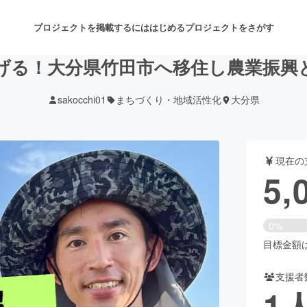
プロジェクトを掲載するには
はじめる
プロジェクトをさがす
げる！大分県竹田市へ移住し農業振興
sakocchi01
まちづくり・地域活性化
大分県
注目のリターン
注目の新着プロジェクト
募集終了が近いプロジェクト
も
現在の
音楽
舞台・パフォーマンス
5,
ゲーム・サービス開発
フード・飲食店
0%
書籍・雑誌出版
アニメ・漫画
目標金額は1
支援者
チャレンジ
ビューティー・ヘルスケ
1