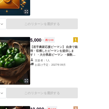
このリターンを選択する
る
5,000
円
残り
49
【若手農家応援ピーマン】 自身で栽
培・収穫したピーマンを提供しま
す！ ・大分県産ピーマン ・個数：5
個 ※原材料及び添加物等の食品表示
支援者：1人
はお届け商品のラベルに表記されま
お届け予定：2027年09月
す。 商品開封前には必ずお届けのリ
ターンに貼付されたラベルや注意書
きをご確認ください。 ※画像はイ
メージです。画像生成AIにて作成。
このリターンを選択する
る