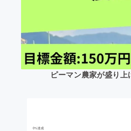
ピーマン農家が盛り上
0
%達成