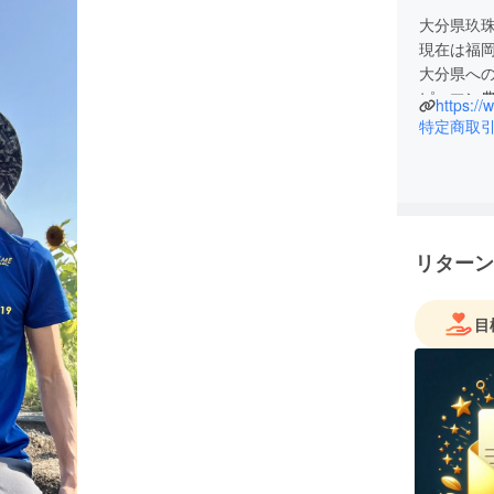
大分県玖珠
現在は福
大分県へ
ピーマン
特定商取
リターン
目