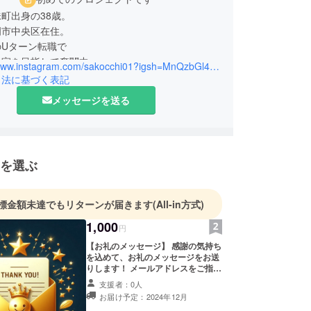
町出身の38歳。
岡市中央区在住。
のUターン転職で
農家を目指して奮闘中。
https://www.instagram.com/sakocchi01?igsh=MnQzbGl4ZmEzNTZ4&utm_source=qr
引法に基づく表記
メッセージを送る
を選ぶ
標金額未達でもリターンが届きます
(All-in方式)
1,000
円
【お礼のメッセージ】 感謝の気持ち
を込めて、お礼のメッセージをお送
りします！ メールアドレスをご指示
ください！
支援者：0人
お届け予定：2024年12月