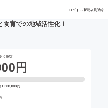
ログイン
/
新規会員登録
と食育での地域活性化！
うすぐ公開されます
支援総額
プロダクト
000
円
ファッション
スポーツ
,500,000円
数
ア
ソーシャルグッド
人