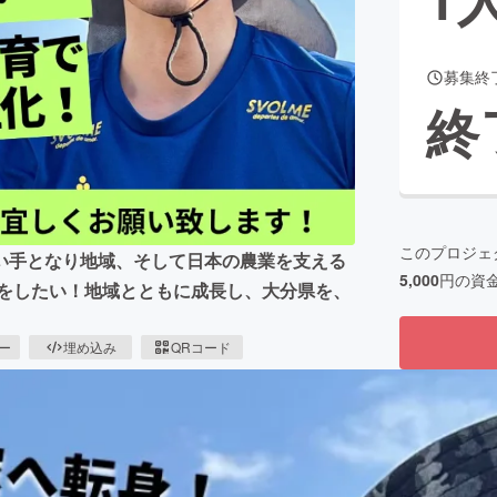
募集終
CAMPFIRE for Social Good
CAMPFIRE Creation
終
CAMPFIREふるさと納税
machi-ya
コミュニティ
このプロジェ
い手となり地域、そして日本の農業を支える
5,000
円の資
献をしたい！地域とともに成長し、大分県を、
ピー
埋め込み
QRコード