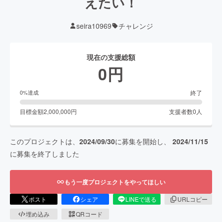
えたい！
seira10969
チャレンジ
現在の支援総額
0
円
終了
0
%達成
目標金額
2,000,000
円
支援者数
0
人
このプロジェクトは、
2024/09/30
に募集を開始し、
2024/11/15
に募集を終了しました
もう一度プロジェクトをやってほしい
ポスト
シェア
LINEで送る
URLコピー
埋め込み
QRコード