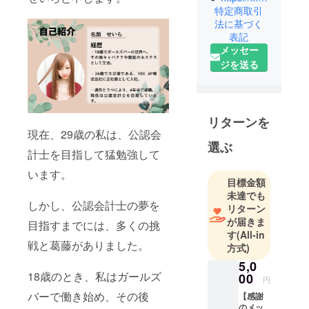
よろしくお
特定商取引
願いします!
法に基づく
表記
メッセー
ジを送る
リターンを
現在、29歳の私は、公認会
選ぶ
計士を目指して猛勉強して
います。
目標金額
未達でも
しかし、公認会計士の夢を
リターン
が届きま
目指すまでには、多くの挑
す
(All-in
戦と葛藤がありました。
方式)
5,0
18歳のとき、私はガールズ
00
円
バーで働き始め、その後
【感謝
のメッ