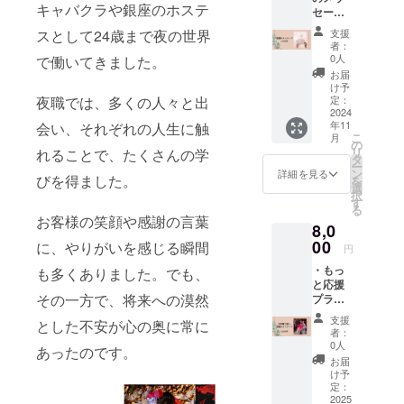
キャバクラや銀座のホステ
セー
ジ】
支援
スとして24歳まで夜の世界
CAMPF
者：
IREの
0人
で働いてきました。
メッ
お届
セージ
け予
機能に
定：
夜職では、多くの人々と出
てお礼
2024
年11
会い、それぞれの人生に触
のメッ
こ
月
セージ
の
リ
れることで、たくさんの学
をお送
タ
ー
りさせ
ン
詳細を見る
びを得ました。
を
ていた
選
択
だきま
す
る
す。
お客様の笑顔や感謝の言葉
8,0
00
に、やりがいを感じる瞬間
円
・もっ
も多くありました。でも、
と応援
その一方で、将来への漠然
プラン
ピンク
支援
とした不安が心の奥に常に
髪verも
者：
しくは
0人
あったのです。
黒髪ver
お届
でお選
け予
びいた
定：
だき撮
2025