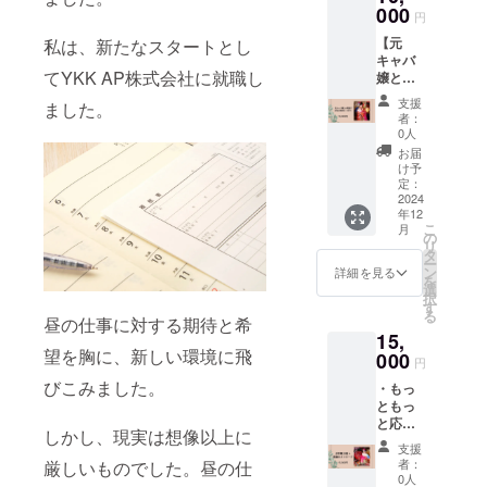
束時間
000
円
は1時間
【元
私は、新たなスタートとし
程度。
キャバ
備考欄
てYKK AP株式会社に就職し
嬢との
にお手
お電話
伝いし
支援
ました。
相談
てほし
者：
券】 お
いこと
0人
電話
を記載
お届
（30分
してく
け予
間）に
ださ
定：
てお悩
2024
い。 ・
年12
み相談
有効期
こ
月
を聞き
限：
の
リ
ます。
2025年
タ
ー
お仕
6月末ま
ン
詳細を見る
を
事、恋
で
選
択
愛、人
す
る
間関係
昼の仕事に対する期待と希
15,
などな
望を胸に、新しい環境に飛
どなん
000
円
でも相
びこみました。
・もっ
談して
ともっ
くださ
と応援
い。
しかし、現実は想像以上に
プラン
2025年
支援
ピンク
1月ごろ
者：
厳しいものでした。昼の仕
髪verと
を予
0人