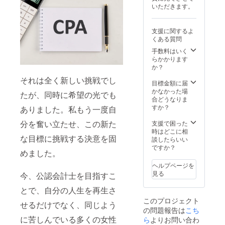
いただきます。
支援に関するよ
くある質問
手数料はいく
らかかります
か？
それは全く新しい挑戦でし
目標金額に届
かなかった場
たが、同時に希望の光でも
合どうなりま
すか？
ありました。私もう一度自
分を奮い立たせ、この新た
支援で困った
時はどこに相
な目標に挑戦する決意を固
談したらいい
ですか？
めました。
ヘルプページを
見る
今、公認会計士を目指すこ
とで、自分の人生を再生さ
このプロジェクト
せるだけでなく、同じよう
の問題報告は
こち
に苦しんでいる多くの女性
ら
よりお問い合わ