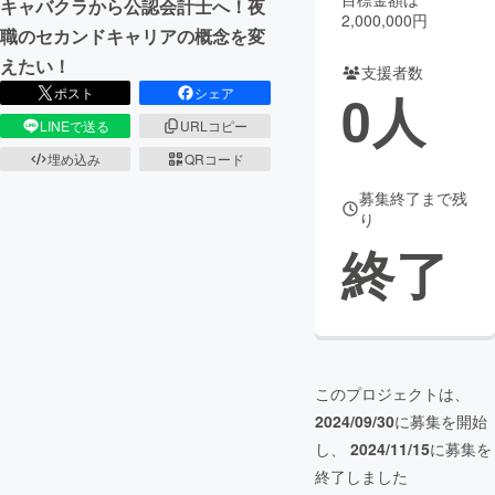
キャバクラから公認会計士へ！夜
2,000,000円
職のセカンドキャリアの概念を変
まちづくり・地域活性化
えたい！
支援者数
0
人
ポスト
シェア
CAMPFIRE for Social Good
CAMPFIRE Creation
LINEで送る
URLコピー
CAMPFIREふるさと納税
machi-ya
コミュニティ
埋め込み
QRコード
募集終了まで残
り
終了
このプロジェクトは、
2024/09/30
に募集を開始
し、
2024/11/15
に募集を
終了しました