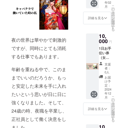
年02
影スタ
こ
月
ジオで
の
リ
のお写
タ
ー
真10枚
ン
詳細を見る
を
を郵送
選
択
にてお
す
る
届けし
10,
ます。
夜の世界は華やかで刺激的
お送り
000
円
させて
ですが、同時にとても消耗
1日お手
いただ
伝い券
きま
する仕事でもあります。
（女性
す。
限定）
CAMPF
支援
オンラ
IREの
者：
年齢を重ねる中で、このま
インに
メッ
0人
てお仕
セージ
までいいのだろうか、もっ
お届
事のお
機能に
け予
手伝い
と安定した未来を手に入れ
てお礼
定：
や、人
2024
のメッ
年12
たいという思いが日に日に
生相
セージ
こ
月
談、受
をお送
の
リ
強くなりました。そして、
験相談
りさせ
タ
ー
など行
ていた
ン
詳細を見る
24歳の時、夜職を卒業し、
を
わさせ
だきま
選
択
ていた
す。
す
正社員として働く決意をし
る
だきま
10,
す。 拘
ました。