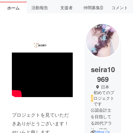
活動報告
支援者
仲間募集
コメント
ホーム
1
seira10
969
日本
初めてのプ
ロジェクト
です
公認会計士
プロジェクトを見ていただ
を目指して
きありがとうございます！
る20代アラ
サーです。
せいらと申します。
https://x.com/RurinaArima17