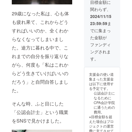
セージ
目標金額に
機能に
関わらず、
てお礼
29歳になった私は、心も体
のメッ
2024/11/15
セージ
も疲れ果て、これからどう
23:59:59
ま
をお送
りさせ
すればいいのか、全くわか
でに集まっ
ていた
た金額が
だきま
らなくなってしまいまし
す。
ファンディ
た。途方に暮れる中で、こ
ングされま
れまでの自分を振り返りな
す。
がら、何度も「私はこれか
らどう生きていけばいいの
支援金の使い道
集まった支援金
だろう」と自問自答しまし
は以下に使用す
る予定です。
た。
公認会計士に
なるために
CPA会計学院
そんな時、ふと目にした
に通うための
「公認会計士」という職業
費用。
※目標金額を超
をSNSで見かけました。
えた場合はプロ
ジェクトの運営
費に充てさせて