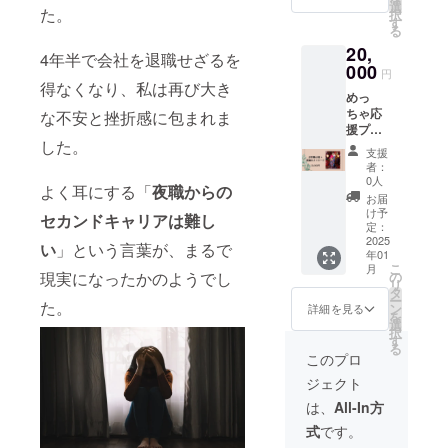
事、恋
選
た。
択
愛、人
す
る
間関係
20,
などな
4年半で会社を退職せざるを
どなん
000
円
でも相
得なくなり、私は再び大き
めっ
談して
ちゃ応
くださ
な不安と挫折感に包まれま
援プラ
い。
した。
ン ピン
2025年
支援
ク天女
1月ごろ
者：
20カッ
を予
0人
よく耳にする「
夜職からの
ト黒髪
定。 オ
お届
20カッ
ンライ
け予
セカンドキャリアは難し
ト花魁
ンツー
定：
20カッ
2025
ル
い
」という言葉が、まるで
年01
トの合
（ZOO
こ
月
計60
M）を
の
現実になったかのようでし
リ
カット
使用予
タ
ー
のお写
た。
定
ン
詳細を見る
を
真をお
選
択
送りさ
す
る
せてい
このプロ
ただき
ジェクト
ます。
CAMPF
は、
All-In方
IREの
式
です。
メッ