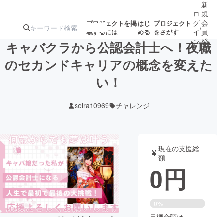
新
ロ
規
グ
会
プロジェクトを掲
はじ
プロジェクト
/
載するには
める
をさがす
イ
員
ン
登
キャバクラから公認会計士へ！夜職
録
のセカンドキャリアの概念を変えた
い！
人気のプロ
注目のリ
注目の新着プロ
募集終了が近いプ
もうすぐ公開
ジェクト
ターン
ジェクト
ロジェクト
されます
seira10969
チャレンジ
アート・写真
音楽
現在の支援総
テクノロジー・ガジェット
ゲーム・サ
額
0
円
映像・映画
書籍・雑誌
0%
ビジネス・起業
チャレンジ
目標金額は