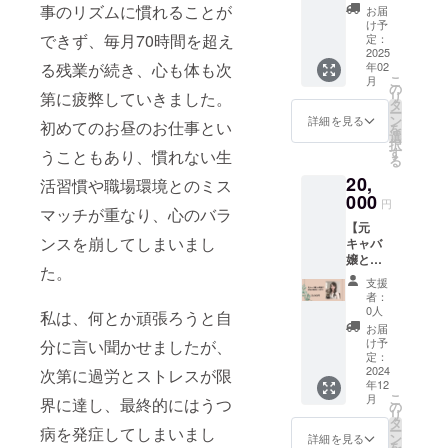
黒髪ve
定。 オ
事のリズムに慣れることが
お届
の撮影
ンライ
け予
スタジ
できず、毎月70時間を超え
ンツー
定：
オでの
2025
ル
年02
る残業が続き、心も体も次
お写真
（ZOO
こ
月
30枚を
M）を
の
リ
第に疲弊していきました。
郵送に
使用予
タ
ー
てお届
定
ン
詳細を見る
初めてのお昼のお仕事とい
を
けしま
選
択
す。
す
うこともあり、慣れない生
る
CAMPF
20,
IREの
活習慣や職場環境とのミス
メッ
000
円
マッチが重なり、心のバラ
セージ
【元
機能に
ンスを崩してしまいまし
キャバ
てお礼
嬢との
のメッ
た。
お電話
セージ
支援
相談
をお送
者：
券】 お
りさせ
0人
私は、何とか頑張ろうと自
電話
ていた
お届
（60分
だきま
け予
分に言い聞かせましたが、
間）に
す。
定：
てお悩
2024
次第に過労とストレスが限
年12
み相談
こ
月
界に達し、最終的にはうつ
を聞き
の
リ
ます。
タ
ー
病を発症してしまいまし
お仕
ン
詳細を見る
を