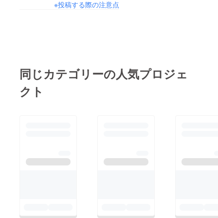
※投稿する際の注意点
治師直伝
「調和」の
身体論 武
術に学ぶス
ポーツ進化
論》。まも
同じカテゴリーの人気プロジェ
なく、ス
ポーツマン
クト
シップを主
題にした
《スポーツ
の約束》
（小林信也
著 川淵三
郎監修 黒
井健絵 ミ
ラクル書房
刊）が出版
予定です。
60代半ばを