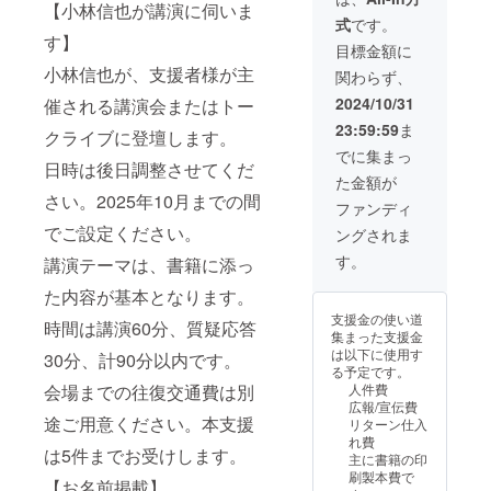
【小林信也が講演に伺いま
す。時間は講演
れ、現在は
式
です。
60分、質疑応答
す】
東京都武蔵
30分、計90分以
目標金額に
野市在住。
内です。本支援
小林信也が、支援者様が主
関わらず、
は５件までお受
父親が従軍
けします。 会場
2024/10/31
催される講演会またはトー
先の広島で
までの往復交通
23:59:59
ま
クライブに登壇します。
費は別途ご用意
原爆に遭っ
ください。 【お
でに集まっ
たため〈被
日時は後日調整させてくだ
名前掲載】 出版
た金額が
爆二世〉で
される書籍に支
さい。2025年10月までの間
援者様のお名前
ファンディ
す。
（ニックネー
でご設定ください。
長岡高校時
ングされま
ム）を掲載しま
代は野球部
す。 ・支援時、
す。
講演テーマは、書籍に添っ
必ず備考欄に希
投手、1974
た内容が基本となります。
望されるお名前
年春季新潟
をご記入くださ
支援金の使い道
時間は講演60分、質疑応答
い。 【書籍２冊
県大会優
集まった支援金
のご提供】 出版
勝。慶應義
は以下に使用す
30分、計90分以内です。
される書籍に著
る予定です。
塾大学２年
者（小林信也）
会場までの往復交通費は別
人件費
の署名を入れて
の時フリス
広報/宣伝費
２冊提供しま
途ご用意ください。本支援
リターン仕入
ビー同好会
す。出版する書
れ費
を立ち上
籍は140ページ
は5件までお受けします。
主に書籍の印
前後を想定して
げ、76年日
刷製本費で
【お名前掲載】
います。