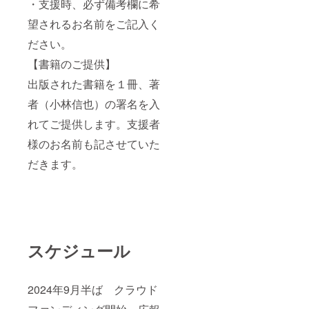
・支援時、必ず備考欄に希
育成支援、
チャンピオ
望されるお名前をご記入く
ンに導いた
ださい。
選手です。
【書籍のご提供】
文筆活動に
とどまら
出版された書籍を１冊、著
ず、常に実
者（小林信也）の署名を入
践を重視す
れてご提供します。支援者
る歩みを続
けてきまし
様のお名前も記させていた
た。いまも
だきます。
プロ野球、
高校野球選
手が愛用す
る〈オンヨ
ネ・ベース
スケジュール
ボールウエ
ア〉や全国
で展開され
2024年9月半ば クラウド
ている
〈42.195㌔