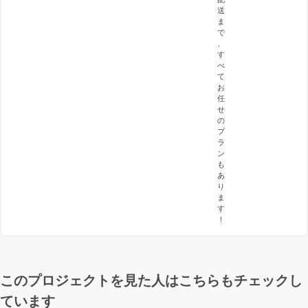
送
ま
で
、
す
べ
て
お
任
せ
の
プ
ラ
ン
も
あ
り
ま
す
！
このプロジェクトを見た人はこちらもチェックし
ています