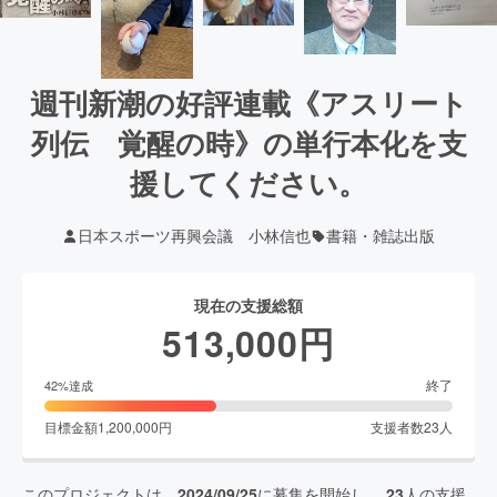
週刊新潮の好評連載《アスリート
列伝 覚醒の時》の単行本化を支
援してください。
日本スポーツ再興会議 小林信也
書籍・雑誌出版
現在の支援総額
513,000
円
終了
42
%達成
目標金額
1,200,000
円
支援者数
23
人
このプロジェクトは、
2024/09/25
に募集を開始し、
23
人の支援