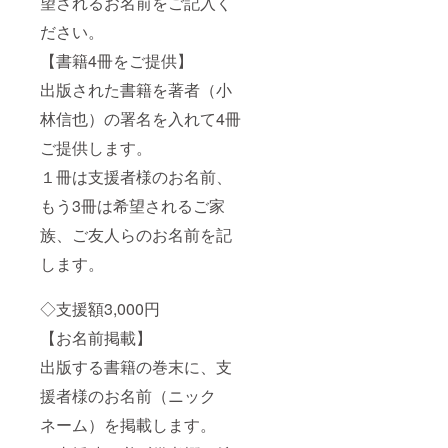
望されるお名前をご記入く
サポートを
ださい。
行い、ソウ
ル五輪では
【書籍4冊をご提供】
鈴木大地選
出版された書籍を著者（小
手、斉藤仁
林信也）の署名を入れて4冊
選手の金メ
ご提供します。
ダル獲得の
一翼を担い
１冊は支援者様のお名前、
ました。フ
もう3冊は希望されるご家
ライング
族、ご友人らのお名前を記
ディスクの
世界王者・
します。
大島寛選
手、トライ
◇支援額3,000円
アスロンの
【お名前掲載】
勝又紀子選
出版する書籍の巻末に、支
手は競技経
験がない段
援者様のお名前（ニック
階でリク
ネーム）を掲載します。
ルートし、