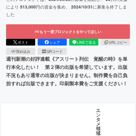
により
513,000
円の資金を集め、
2024/10/31
に募集を終了しま
した
もう一度プロジェクトをやってほしい
ポスト
シェア
LINEで送る
URLコピー
埋め込み
QRコード
週刊新潮の好評連載《アスリート列伝 覚醒の時》を単
行本化したい！ 第２弾の出版を希望しています。出版
不況もあり通常の出版が決まりません。制作費を自己負
担すれば出版できます。印刷製本費をご支援ください！
エ
ン
タ
メ
領
域