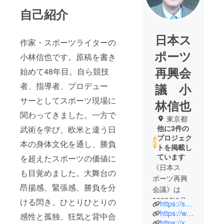
自己紹介
日本ス
作家・スポーツライターの
ポーツ
小林信也です。原稿を書き
再興会
始めて48年目。自ら競技
者、指導者、プロデュー
議 小
サーとしてスポーツ現場に
林信也
関わってきました。一方で
東京都
他に3件の
武術を学び、欧米と違う日
プロジェク
本の身体文化を通し、勝負
トを掲載し
ています
を超えたスポーツの価値に
《日本ス
も目覚めました。大舞台の
ポーツ再興
昂揚感、緊張感、勝負を分
会議》は
2023年2月、
ける閃き。ひとりひとりの
https://sposai.jp/
作家・ス
https://www.youtube.com/@user-fd6oz7ug9s
感性と孤独、狂気と背中合
ポーツライ
https://x.com/nobuya_k