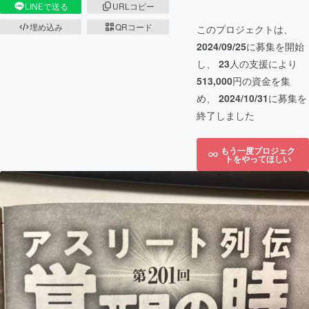
LINEで送る
URLコピー
埋め込み
QRコード
このプロジェクトは、
2024/09/25
に募集を開始
し、
23
人の支援により
513,000
円の資金を集
め、
2024/10/31
に募集を
終了しました
もう一度プロジェク
トをやってほしい