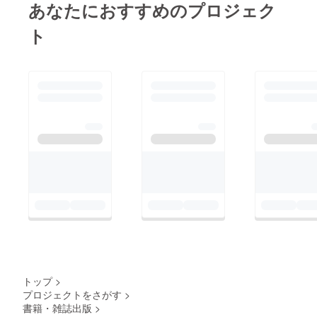
あなたにおすすめのプロジェク
過ぎ、今後
のライフ
ト
ワークを問
い直したと
き、平和へ
の発信を重
要な使命と
感じ、新た
な活動を展
開し始めま
した。
トップ
>
プロジェクトをさがす
>
書籍・雑誌出版
>