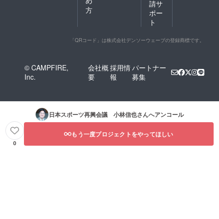
め
請サ
方
ポー
ト
「QRコード」は株式会社デンソーウェーブの登録商標です。
© CAMPFIRE,
会社概
採用情
パートナー
Inc.
要
報
募集
日本スポーツ再興会議 小林信也
さんへアンコール
もう一度プロジェクトをやってほしい
0