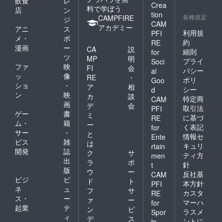
飲食
レ
Crea
料で学ぼう
店
ン
tion
各種規定
CAMPFIRE
ジ
CAM
アカデミー
アニ
ス
利用規
PFI
メ・
ポ
約
RE
漫画
ー
CA
説
細則
for
ツ
MP
明
プライ
Soci
ファ
映
FI
会
バシー
al
ッ
像
RE
・
ポリ
Goo
ショ
・
ア
相
シー
d
ン
映
カ
談
特定商
CAM
画
デ
会
取引法
PFI
ゲー
書
ミ
に基づ
RE
ム・
籍
ー
く表記
for
サー
・
と
情報セ
Ente
ビス
雑
は
キュリ
rtain
開発
誌
ク
サ
ティ方
men
出
ラ
ポ
針
t
版
ウ
ー
反社基
CAM
ビジ
ビ
ド
ト
本方針
PFI
ネ
ュ
フ
サ
カスタ
RE
ス・
ー
ァ
ー
マーハ
for
起業
テ
ン
ビ
ラスメ
Spor
ィ
デ
ス
ントに
ts