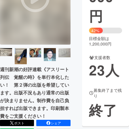
円
まちづくり・地域活性化
CAMPFIRE for Social Good
CAMPFIRE Creation
42%
CAMPFIREふるさと納税
machi-ya
コミュニティ
目標金額は
1,200,000円
支援者数
23
人
週刊新潮の好評連載《アスリート
列伝 覚醒の時》を単行本化した
い！ 第２弾の出版を希望してい
募集終了まで残
ます。出版不況もあり通常の出版
り
が決まりません。制作費を自己負
終了
担すれば出版できます。印刷製本
費をご支援ください！
ポスト
シェア