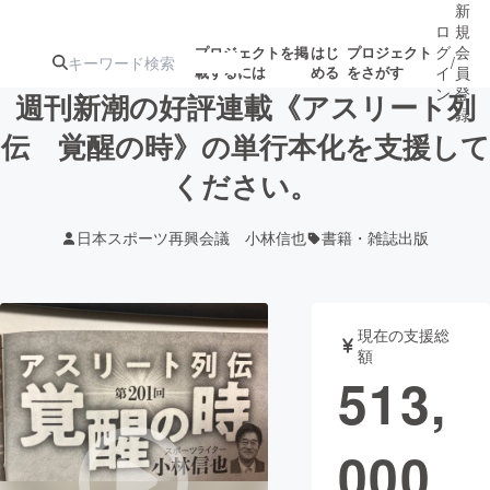
新
ロ
規
グ
会
プロジェクトを掲
はじ
プロジェクト
/
載するには
める
をさがす
イ
員
ン
登
週刊新潮の好評連載《アスリート列
録
伝 覚醒の時》の単行本化を支援して
ください。
人気のプロ
注目のリ
注目の新着プロ
募集終了が近いプ
もうすぐ公開
ジェクト
ターン
ジェクト
ロジェクト
されます
日本スポーツ再興会議 小林信也
書籍・雑誌出版
アート・写真
音楽
現在の支援総
テクノロジー・ガジェット
ゲーム・サ
額
513,
映像・映画
書籍・雑誌
000
ビジネス・起業
チャレンジ