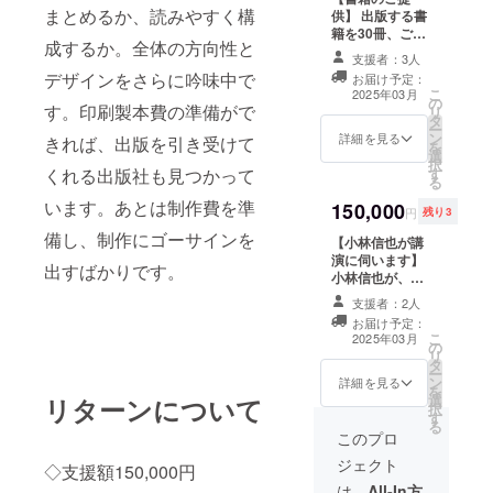
であり、ス
の署名を入れて
まとめるか、読みやすく構
供】 出版する書
４冊ご提供しま
ポーツ交流
籍を30冊、ご提
す。 １冊はご自
成するか。全体の方向性と
は世界平和
供します。販売
身のお名前、他
支援者：3人
時定価は1500円
の４冊は希望さ
の礎とな
デザインをさらに吟味中で
お届け予定：
（税別）を想定
れるご家族、ご
こ
2025年03月
る」という
の
しています。出
友人らのお名前
す。印刷製本費の準備がで
リ
タ
版する書籍は
哲学が会の
を記します。出
ー
ン
140ページ前後
詳細を見る
きれば、出版を引き受けて
版する書籍は
基本理念で
を
選
を想定していま
140ページ前後
択
す。
くれる出版社も見つかって
す
す。 【お名前掲
を想定していま
る
載】 出版する書
す。
います。あとは制作費を準
150,000
籍に、支援者様
円
残り3
主宰者の
のお名前（ニッ
備し、制作にゴーサインを
【小林信也が講
小林信也
クネーム）を掲
演に伺います】
載します。 ・支
（こばやし
出すばかりです。
小林信也が、支
援時、必ず備考
のぶや）は
援者様が主催さ
欄に希望される
支援者：2人
れる講演会また
お名前をご記入
1977年から
お届け予定：
はトークライブ
ください。
こ
2025年03月
取材・執筆
の
に登壇します。
リ
を始めた作
タ
日時は後日調整
ー
ン
させてくださ
詳細を見る
家・スポー
を
選
リターンについて
い。2025年10月
択
ツライ
す
までの間でご設
る
定ください。 講
ター。1956
このプロ
演テーマは、書
年、新潟県
ジェクト
◇支援額150,000円
籍に添った内容
長岡市生ま
が基本となりま
は、
All-In方