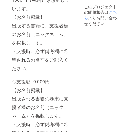
ポーツ特集
このプロジェクト
います。
の問題報告は
こち
を担当。25
【お名前掲載】
ら
よりお問い合わ
歳から雑誌
せください
出版する書籍に、支援者様
《ナン
バー》のス
のお名前（ニックネーム）
タッフ。28
を掲載します。
歳で独立
・支援時、必ず備考欄に希
し、以後フ
リーランス
望されるお名前をご記入く
で活躍。執
ださい。
筆の傍ら
《ヒーロー
◇支援額10,000円
工房》を設
【お名前掲載】
立し、国際
的トレー
出版される書籍の巻末に支
ナー白石宏
援者様のお名前（ニック
と共に国内
ネーム）を掲載します。
外で活躍す
る選手の
・支援時、必ず備考欄に希
フィジカル