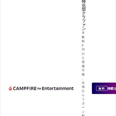
特
化
型
ク
ラ
フ
ァ
ン
手
数
料
0
円
か
ら
実
施
可
能
。
企
画
掲載
無料
か
ら
リ
タ
ー
ン
配