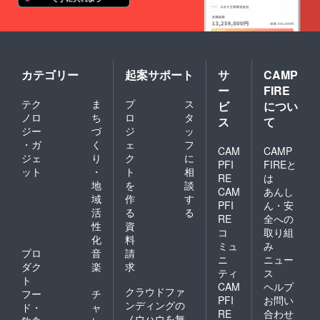
カテゴリー
起案サポート
サ
CAMP
ー
FIRE
テク
ま
プ
ス
ビ
につい
ノロ
ち
ロ
タ
ス
て
ジー
づ
ジ
ッ
・ガ
く
ェ
フ
CAM
CAMP
ジェ
り
ク
に
PFI
FIREと
ット
・
ト
相
RE
は
地
を
談
CAM
あんし
域
作
す
PFI
ん・安
活
る
る
RE
全への
性
資
コ
取り組
化
料
ミュ
み
プロ
音
請
ニ
ニュー
ダク
楽
求
ティ
ス
ト
CAM
ヘルプ
クラウドファ
フー
チ
PFI
お問い
ンディングの
ド・
ャ
RE
合わせ
ノウハウを無