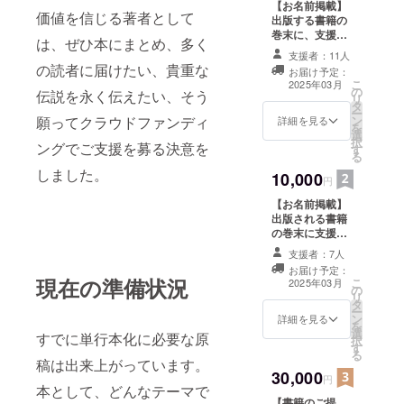
【お名前掲載】
スポーツは
価値を信じる著者として
出版する書籍の
勝負を争う
巻末に、支援者
は、ぜひ本にまとめ、多く
前提でルー
様のお名前
支援者：11人
（ニックネー
の読者に届けたい、貴重な
ルが規定さ
お届け予定：
ム）を掲載しま
こ
2025年03月
れています
の
す。 ・支援時、
伝説を永く伝えたい、そう
リ
タ
必ず備考欄に希
が、その究
ー
願ってクラウドファンディ
ン
望されるお名前
詳細を見る
極の目的は
を
選
をご記入くださ
択
ングでご支援を募る決意を
相手に勝つ
す
い。 【書籍のご
る
提供】 出版され
ことでな
しました。
10,000
た書籍を１冊、
円
く、自己と
著者（小林信
【お名前掲載】
向き合うこ
也）の署名を入
出版される書籍
れてご提供しま
とであり、
の巻末に支援者
す。支援者様の
勝負を超え
様のお名前
お名前も記させ
支援者：7人
（ニックネー
ていただきま
て友情を培
お届け予定：
ム）を掲載しま
す。出版する書
現在の準備状況
こ
2025年03月
うことで
の
す。 ・支援時、
籍は140ページ
リ
タ
必ず備考欄に希
す。その意
前後を想定して
ー
ン
望されるお名前
詳細を見る
います。
味で「ス
を
選
をご記入くださ
すでに単行本化に必要な原
択
ポーツは本
す
い。 【書籍４冊
る
稿は出来上がっています。
をご提供】 出版
来、調和・
30,000
された書籍を著
円
平和の源泉
本として、どんなテーマで
者（小林信也）
【書籍のご提