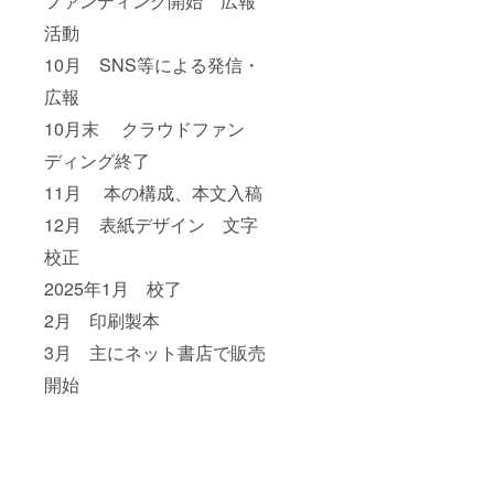
ファンディング開始 広報
リレーマラ
活動
ソン〉〈手
10月 SNS等による発信・
ぶらでバー
広報
ベキュー〉
なども小林
10月末 クラウドファン
信也の創
ディング終了
案。
11月 本の構成、本文入稿
1987年に
翻訳出版し
12月 表紙デザイン 文字
た《メンタ
校正
ルタフネ
2025年1月 校了
ス》はロン
グセラー。
2月 印刷製本
1993年出版
3月 主にネット書店で販売
の《YOSHIKI
開始
蒼い血の微
笑》もベス
トセラー。
2000年出版
の《カツ