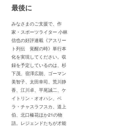
ラーの秘
最後に
密》は日本
のカツラ文
化に革命的
みなさまのご支援で、作
変化をもた
家・スポーツライター 小林
らした。
信也の好評連載《アスリー
2023年には
《真夏の甲
ト列伝 覚醒の時》単行本
子園はいら
化を実現してください。収
ない》（岩
録を予定しているのは、杉
波ブック
レット）を
下茂、宿澤広朗、ゴーマン
上梓。常に
美智子、太田幸司、荒川静
既存の常識
香、江川卓、平尾誠二、ケ
にとらわれ
イトリン・オオハシ、ベ
ない発信を
重ねてきま
ラ・チャスラフスカ、道上
した。2000
伯、北口榛花ほか21の物
年からは、
語。レジェンドたちが才能
武術家・宇