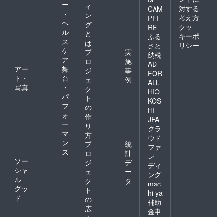
ー
ィ
対する
CAM
・
ン
考え方
PFI
ヘ
グ
クッ
RE
ル
と
キーポ
ふる
ス
は
リシー
さと
ケ
プ
実
納税
ア
ロ
施
AD
アー
舞
ジ
事
FOR
ト・
台
ェ
例
ALL
写真
・
ク
HIO
パ
ト
KOS
フ
の
HI
ォ
作
JFA
ー
り
クラ
マ
方
ウド
ン
プ
統
ファ
ス
ロ
計
ン
ソー
ジ
デ
ディ
シャ
ェ
ー
ング
ル
ク
タ
mac
グッ
ト
hi-ya
ド
の
補助
広
金申