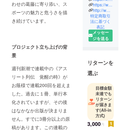
わせの葛藤に寄り添い、ス
https://www.facebook.com/nobuya.kobayashi.399
ター小林信
http://www.nobuya.jp/index.html
也を中心に
ポーツの魅力と危うさを描
特定商取引
発足した有
き続けています。
法に基づく
志の会で
表記
す。スポー
メッセー
ツが商業主
ジを送る
義、勝利至
プロジェクト立ち上げの背
上主義に支
景
配され、本
リターンを
来の目的を
週刊新潮で連載中の《アス
失いかけて
選ぶ
いる中、改
リート列伝 覚醒の時》が
めてスポー
お蔭様で連載200回を超えま
目標金額
ツの哲学・
した。過去に１冊、単行本
未達でも
意義に基づ
リターン
いた改革・
化されていますが、その後
が届きま
提言を行う
はなかなか出版が決まりま
す
(All-in
ことを目的
方式)
せん。すでに3冊分以上の原
にしていま
3,000
円
す。大半の
稿があります。この連載の