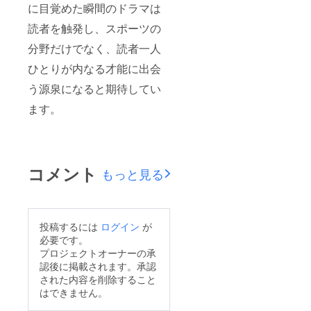
城憲治師に
に目覚めた瞬間のドラマは
学び、競争
読者を触発し、スポーツの
でなく調和
分野だけでなく、読者一人
の身体文化
に目覚めた
ひとりが内なる才能に出会
ことが今日
う源泉になると期待してい
に続く「身
ます。
体文化を通
じて平和を
実現する」
姿勢の基盤
コメント
になってい
もっと見る
ます。著書
《古伝空手
の発想》
投稿するには
ログイン
が
《宇城憲治
必要です。
師に学ぶ心
プロジェクトオーナーの承
技体の鍛え
認後に掲載されます。承認
方》のほ
された内容を削除すること
はできません。
か、最新刊
は《宇城憲