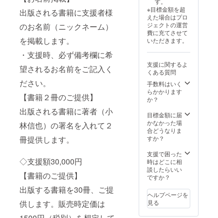
す。
米フリス
※目標金額を超
出版される書籍に支援者様
ビーチャン
えた場合はプロ
ピオンシッ
ジェクトの運営
のお名前（ニックネーム）
費に充てさせて
プ日本代
を掲載します。
いただきます。
表。77年フ
・支援時、必ず備考欄に希
リスビー世
支援に関するよ
望されるお名前をご記入く
界選手権初
くある質問
代日本代
ださい。
手数料はいく
表。ディス
らかかります
【書籍２冊のご提供】
か？
クゴルフ日
出版される書籍に著者（小
本チャンピ
目標金額に届
オン、ジャ
かなかった場
林信也）の署名を入れて２
合どうなりま
パンオープ
冊提供します。
すか？
ンマスター
ズ優勝など
支援で困った
◇支援額30,000円
時はどこに相
草創期に普
談したらいい
【書籍のご提供】
及と競技を
ですか？
先導。
出版する書籍を30冊、ご提
ヘルプページを
学生時代か
供します。販売時定価は
見る
ら雑誌《ポ
1500円（税別）を想定して
パイ》のス