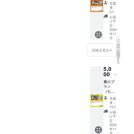
プラ
しま
活動報
支援
ン）１,
す。 ・
告にて
者：
０００
CF限定
公表さ
0人
円 皆さ
壁紙 ・
せてい
お届
まの声
限定
ただき
け予
援に応
カード
定：
ます。
えてCF
2024
１枚 ・
年11
限定壁
ゲーム
こ
月
紙に加
本体１
の
リ
え限定
箱（1st
タ
ー
カード
EDITIO
ン
詳細を見る
を
１枚
N）
選
択
（９種
【詳
す
る
類中）
細】 本
5,0
お贈り
作のク
いたし
00
ラウド
円
ます。
ファン
黄のプ
・CF限
ディン
ラン
定壁紙
グのた
（ちょ
・限定
めにス
っと贅
カード
マート
支援
沢プラ
１枚 ・
フォン
者：
ン）５,
ゲーム
ならび
10人
０００
本体１
にPCで
お届
円 皆さ
箱（1st
利用可
け予
まの声
EDITIO
定：
能な限
援に応
2024
N）
定壁紙
年11
えてCF
【詳
をお贈
こ
月