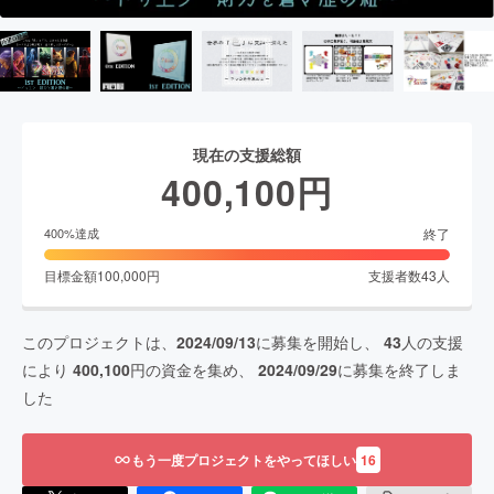
現在の支援総額
400,100
円
終了
400
%達成
目標金額
100,000
円
支援者数
43
人
このプロジェクトは、
2024/09/13
に募集を開始し、
43
人の支援
により
400,100
円の資金を集め、
2024/09/29
に募集を終了しま
した
もう一度プロジェクトをやってほしい
16