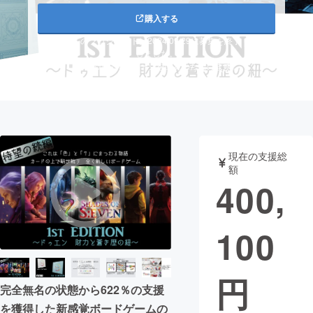
購入する
まちづくり・地域活性化
このプロジェクトは2024/09/29に募集を終了
しました。
こちらから関連ページを閲覧いただけます。
CAMPFIRE for Social Good
CAMPFIRE Creation
CAMPFIREふるさと納税
machi-ya
コミュニティ
現在の支援総
額
400,
100
円
完全無名の状態から622％の支援
を獲得した新感覚ボードゲームの