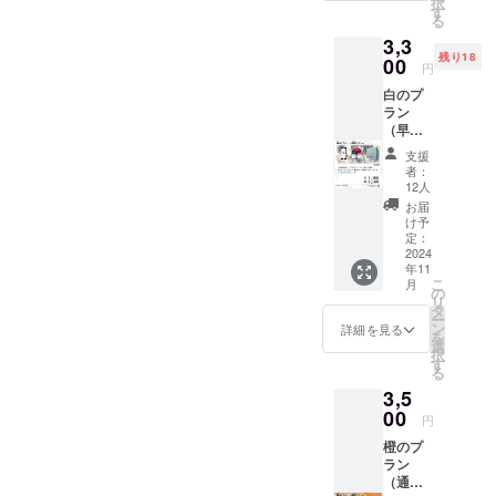
ランではありま
択
CF限定
す
る
壁紙
せんのでご安心
3,3
【詳
ください。
残り18
細】 本
00
円
作のク
この度は記載ミ
白のプ
ラウド
スにより混乱を
ラン
ファン
（早割
ディン
招いてしまい誠
プラ
グのた
支援
に申し訳ござい
ン）３,
めにス
者：
３００
マート
ません。
12人
円（数
フォン
お届
量３０
ならび
け予
個限
にPCで
定：
定） 皆
2024
利用可
年11
様の早
能な限
こ
月
期のご
定壁紙
の
リ
支援に
をお贈
タ
ー
お応え
りいた
ン
詳細を見る
を
して通
しま
選
択
常プラ
す。デ
す
る
ンを数
ザイン
3,5
量３０
につい
個限定
00
ては現
円
２００
在調整
橙のプ
円オフ
中であ
ラン
でお贈
り、
（通常
りいた
追って