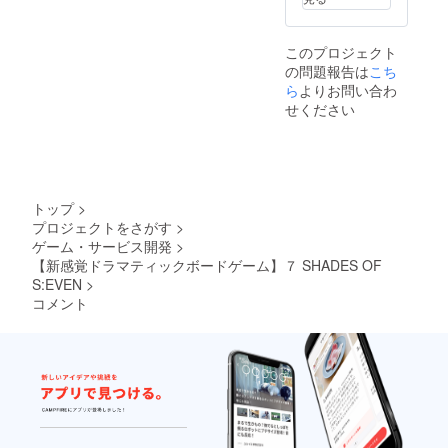
告にて
ます。
ともに
９枚で
公表さ
素晴ら
す。 ※
せてい
しい布
前回の
このプロジェクト
ただき
製のプ
クラ
の問題報告は
こち
ます。
レイ
ファン
ス
ら
よりお問い合わ
マット
時とは
ウェー
をお贈
異なる
せください
ド生地
りいた
カード
の触り
しま
をお贈
心地、
す。な
りいた
見た目
お、こ
しま
ともに
ちらの
す。 実
素晴ら
青黒の
際に販
トップ
>
しい布
プレイ
売する
プロジェクトをさがす
>
製の白
マット
ゲーム
ゲーム・サービス開発
>
色と青
は正式
本体を
黒色
【新感覚ドラマティックボードゲーム】７ SHADES OF
な販売
１箱お
（非売
を行わ
S:EVEN
>
贈りい
品）の
ない非
たしま
コメント
プレイ
売品と
す。 皆
マット
なりま
様の応
をお贈
す。黒
援によ
りいた
色を
りコン
しま
ベース
ポーネ
す。 限
に青色
ントの
定カー
をあし
仕様を
ドは
らった
グレー
赤、
デザイ
ドアッ