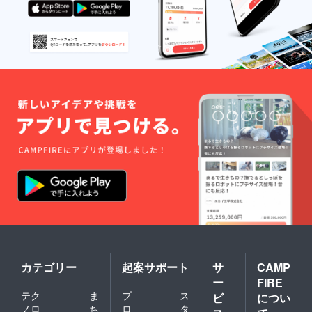
橙、
ンでと
プする
黄、
ても幻
予定を
緑、
想的で
してお
青、
おすす
りま
桃、
めで
す。
紫、
す。 限
白、黒
定カー
の９種
ドは
類のう
赤、
ち、１
橙、
種類に
黄、
つき７
緑、
枚を９
青、
種類分
桃、
の計６
紫、
３枚で
白、黒
す。 ※
の９種
前回の
類のう
クラ
ち、１
ファン
種類に
時とは
つき７
異なる
枚を９
カード
種類分
をお贈
の計６
カテゴリー
起案サポート
サ
CAMP
りいた
３枚で
ー
FIRE
しま
す。 ※
テク
ま
プ
ス
す。 限
ビ
につい
前回の
定カー
クラ
ノロ
ち
ロ
タ