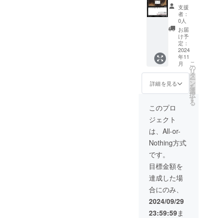
布（白
なパ
ファン
せてい
に気分
９枚で
支援
＆黒）
レット
ディン
ただき
が上が
者：
す。 ※
各１枚
プラ
グのた
ます。
0人
る一品
前回の
・限定
ン）７
めにス
ス
です。
お届
クラ
カード
７７,０
マート
ウェー
け予
限定
ファン
６３枚
００円
フォン
定：
ド生地
カード
時とは
・限定
多大な
2024
ならび
の触り
は赤、
異なる
年11
「なな
るご支
にPCで
心地、
橙、
カード
こ
月
いろの
援にお
利用可
の
見た目
黄、
をお贈
リ
欠片」
応えし
能な限
タ
ともに
緑、
りいた
ー
カード
てタイ
定壁紙
ン
素晴ら
詳細を見る
青、
しま
を
７枚 ・
トル考
をお贈
選
しい布
桃、
す。 す
択
限定
案時原
りいた
す
製のプ
紫、
でに販
る
「志炎
画を１
しま
レイ
このプロ
白、黒
売され
の色
枚限定
す。デ
マット
の９種
ている
ジェクト
者」
でお贈
ザイン
をお贈
類各１
ゲーム
カード
りいた
につい
りいた
は、All-or-
枚、計
本体を
１枚 ・
しま
ては現
しま
９枚で
１箱お
Nothing方式
PR動画
す。
在調整
す。な
す。 ※
贈りい
への名
「７」
中であ
お、こ
です。
前回の
たしま
前掲載
にちな
り、
ちらの
クラ
す。
目標金額を
権利 ・
んで前
追って
青黒の
ファン
ゲーム
回から
活動報
プレイ
達成した場
時とは
本体１
２２３,
告にて
マット
異なる
合にのみ、
箱（1st
０００
公表さ
は正式
カード
EDITIO
円オフ
せてい
な販売
2024/09/29
をお贈
N）（サ
の７７
ただき
を行わ
りいた
23:59:59
ま
イン入
７,００
ます。
ない非
しま