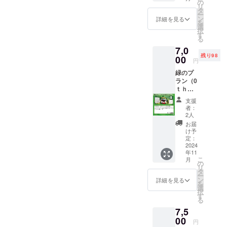
限定壁
細】 本
の
りいた
リ
紙に加
作のク
タ
しま
ー
え限定
ラウド
ン
す。デ
詳細を見る
を
カード9
ファン
選
ザイン
択
枚（９
ディン
す
につい
る
種類
グのた
ては現
7,0
中）お
めにス
在調整
残り98
贈りい
00
マート
中であ
円
たしま
フォン
り、
緑のプ
す。 ・
ならび
追って
ラン（0
CF限定
にPCで
活動報
ｔｈ
壁紙 ・
利用可
告にて
EDITIO
限定
能な限
公表さ
支援
Nプラ
カード
定壁紙
せてい
者：
ン）７,
９枚 ・
をお贈
2人
ただき
０００
ゲーム
りいた
ます。
お届
円 皆さ
本体１
しま
け予
限定
まの声
箱（1st
定：
す。デ
カード
援にお
2024
EDITIO
ザイン
は赤、
年11
応えし
N）
につい
橙、
こ
月
てCF限
【詳
の
ては現
黄、
リ
定壁紙
細】 本
タ
在調整
緑、
ー
に加え
作のク
ン
中であ
詳細を見る
青、
を
て0th
ラウド
選
り、
桃、
択
EDITIO
ファン
す
追って
紫、
る
Nをお得
ディン
活動報
白、黒
7,5
なセッ
グのた
告にて
の９種
トでを
00
めにス
公表さ
類のう
円
お贈り