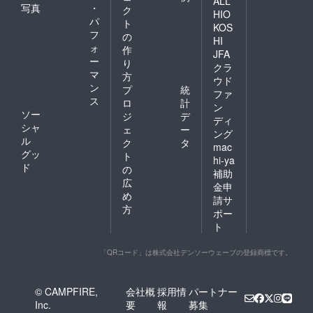
ALL
援者様
写真
・
ク
HIO
のお名
パ
ト
KOS
前記載
フ
の
いたし
HI
ォ
作
ます。
JFA
ー
ニック
り
クラ
ネーム
マ
方
ウド
でも構
ン
プ
統
ファ
いませ
ス
ロ
計
ん。 ※
ン
ソー
ジ
デ
公序良
ディ
シャ
俗に反
ェ
ー
ング
する
ル
ク
タ
mac
ニック
グッ
ト
hi-ya
ネーム
ド
の
補助
と判断
広
した場
金申
め
合はお
請サ
断りす
方
ポー
ること
ト
がござ
いま
す。 ※
「QRコード」は株式会社デンソーウェーブの登録商標です。
掲載可
能な方
は、希
© CAMPFIRE,
会社概
採用情
パートナー
望され
Inc.
要
報
募集
るお名