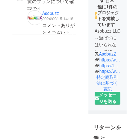
日本
黄のプランについて確
他に1件の
認です。
プロジェク
Asobuzz
リターンの説明に『皆
トを掲載し
2024/09/15 14:18
さまの声援にお応えし
ています
コメントありが
てCF限定壁紙に加えて
Asobuzz LLC
とうございま
～遊ばずに
プレイマット布（白）
す。
はいられな
をお贈りいたしま
大変申し訳ござ
い、遊びで
す。』とありますが、
AsobuzZ
いません。
世界をバズ
https://www.asobuzz.net/
他のプラン説明と違っ
ご指摘の通りで
らせる～
https://twitter.com/7shadesofseven
て内容物一覧に記載が
ございます。
https://www.instagram.com/7shades_of_seven/
なく写真にもありませ
特定商取引
黄のプランのリ
んが、こちら記載ミス
法に基づく
ターンに『プレ
表記
でしょうか。それとも
イマット布
メッセー
付くという認識で間違
（白）』は含ま
ジを送る
いないでしょうか。
れません。
誤り表記
リターンを
『皆さまの声援
にお応えして
選ぶ