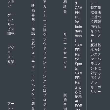
ショ
・
ア
相
贈りい
す。
シー
d
ン
映
たしま
カ
談
特定商
CAM
す。 ※
画
デ
会
取引法
PFI
各プラ
ゲー
書
ミ
に基づ
RE
ン中、
ム・
籍
ー
く表記
for
このプ
サー
・
と
ランで
情報セ
Ente
ビス
雑
は
のみお
キュリ
rtain
開発
誌
贈りす
ク
サ
ティ方
men
るカー
出
ラ
ポ
針
t
ドで
版
ウ
ー
反社基
CAM
す。
ビジ
ビ
ド
ト
※「色
本方針
PFI
ネ
ュ
フ
サ
者」
カスタ
RE
ス・
ー
カード
ァ
ー
マーハ
for
はセブ
起業
テ
ン
ビ
ラスメ
Spor
ンの世
ィ
デ
ス
ントに
ts
界でと
ー
ィ
対する
ても重
CAM
・
ン
要な
考え方
PFI
ヘ
カード
グ
クッ
RE
となり
ル
と
キーポ
ふる
ます。
ス
は
リシー
さと
PR動画
ケ
プ
実
納税
のクレ
ア
ロ
施
ジット
AD
アー
舞
ジ
事
テロッ
FOR
ト・
台
プへ応
ェ
例