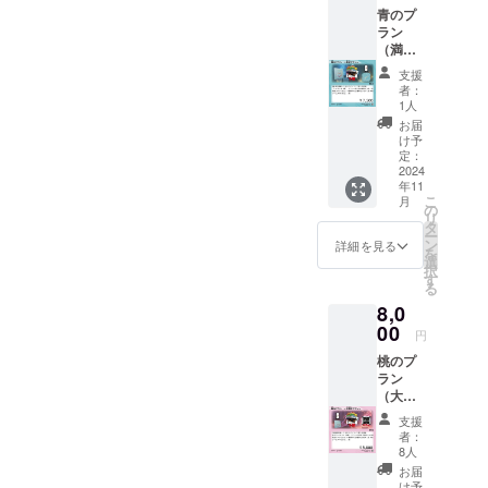
マート
せてい
ちラン
青のプ
いたし
フォン
ただき
ダムに
ラン
ます。
ならび
ます。
１枚で
（満足
・CF限
にPCで
限定
す。 ※
プラ
定壁紙
利用可
カード
前回の
支援
ン）７,
・プレ
能な限
は赤、
者：
クラ
５００
イマッ
定壁紙
1人
橙、
ファン
円 皆さ
ト布
をお贈
黄、
お届
時とは
まの声
（白）
りいた
け予
緑、
異なる
援にお
１枚 ・
定：
しま
青、
カード
応えし
2024
限定
す。デ
桃、
をお贈
年11
てゲー
カード
ザイン
紫、
りいた
こ
月
ム本体
９枚 ・
の
につい
白、黒
しま
リ
に加え
ゲーム
タ
ては現
の９種
す。 ※
ー
て様々
本体１
ン
在調整
詳細を見る
類のう
１枚入
を
な特別
箱（0th
選
中であ
ちラン
りのプ
択
グッズ
EDITIO
す
り、
ダムに
ランを
る
お届け
N）
追って
１枚で
複数応
8,0
いたし
【詳
活動報
す。 ※
援いた
ます。
00
細】 本
告にて
前回の
円
だいた
・CF限
作のク
公表さ
クラ
場合は
桃のプ
定壁紙
ラウド
せてい
ファン
種類が
ラン
・プレ
ファン
ただき
時とは
被らな
（大満
イマッ
ディン
ます。
異なる
いよう
足プラ
ト布
グのた
限定
カード
支援
になる
ン）８,
（青）
めにス
カード
者：
をお贈
べく配
０００
１枚 ・
マート
8人
は赤、
りいた
慮いた
円 皆さ
限定
フォン
橙、
お届
しま
しま
まの声
カード
ならび
け予