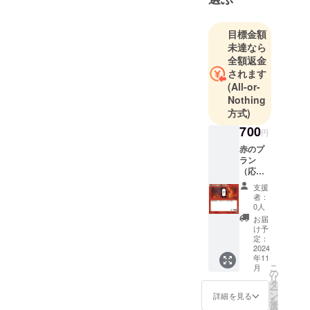
CF限定壁紙に
加えてプレイ
目標金額
マット布（白）
未達なら
全額返金
をお贈りいたし
されます
ます。』
(All-or-
Nothing
正しい表記
方式)
『皆さまの声援
700
円
に応えてCF限
赤のプ
ラン
定壁紙に加え限
（応援
定カード９枚
プラ
支援
ン）７
（９種類中）お
者：
００円
0人
贈りいたしま
皆さま
お届
の声援
す。 』
け予
に応え
定：
てCF限
2024
年11
定壁紙
こ
月
をお贈
の
壁紙とプレイ
リ
りいた
タ
ー
しま
マットのみのプ
ン
詳細を見る
を
す。 ・
選