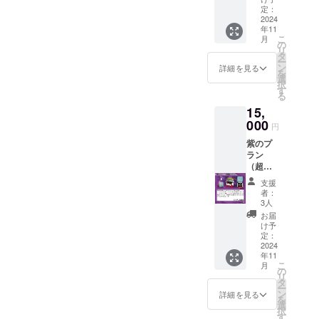
黄、
す。 ※
す。
援にお
９枚 ・
定：
にPCで
緑、
１枚入
（ロッ
応えし
2024
ゲーム
利用可
青、
りのプ
トの関
年11
てゲー
本体１
能な限
桃、
ランを
係上、
こ
月
ム本体
箱（1st
の
定壁紙
紫、
複数応
種類が
リ
に加え
EDITIO
タ
をお贈
白、黒
援いた
被る場
ー
て様々
N）
ン
りいた
詳細を見る
の９種
だいた
合がご
を
な特別
【詳
選
しま
類各１
場合は
ざいま
択
グッズ
細】 本
す
す。デ
枚、計
種類が
す） 実
る
お届け
作のク
ザイン
９枚で
被らな
際に販
15,
いたし
ラウド
につい
す。 ※
いよう
売する
ます。
000
ファン
ては現
前回の
円
になる
ゲーム
・CF限
ディン
在調整
クラ
べく配
本体を
紫のプ
定壁紙
グのた
中であ
ファン
慮いた
１箱お
ラン
・プレ
めにス
り、
時とは
しま
贈りい
（超満
イマッ
マート
追って
異なる
す。
たしま
足プラ
ト布
フォン
活動報
カード
支援
（ロッ
す。 皆
ン）１
（青
ならび
告にて
者：
をお贈
トの関
様の応
５,００
黒）１
にPCで
3人
公表さ
りいた
係上、
援によ
０円 多
枚 ・限
利用可
せてい
お届
しま
種類が
りコン
大なる
定カー
能な限
け予
ただき
す。 実
被る場
ポーネ
ご支援
ド９枚
定：
定壁紙
ます。
際に販
合がご
ントの
にお応
2024
・ゲー
をお贈
ス
売する
ざいま
仕様を
年11
えして
ム本体
りいた
ウェー
ゲーム
す） 実
こ
グレー
月
ゲーム
１箱
の
しま
ド生地
本体を
際に販
リ
ドアッ
本体１
（1st
タ
す。デ
の触り
１箱お
売する
ー
プする
箱ほか
EDITIO
ン
ザイン
詳細を見る
心地、
贈りい
ゲーム
を
予定を
多数の
N）
選
につい
見た目
たしま
本体を
択
してお
限定品
【詳
す
ては現
ともに