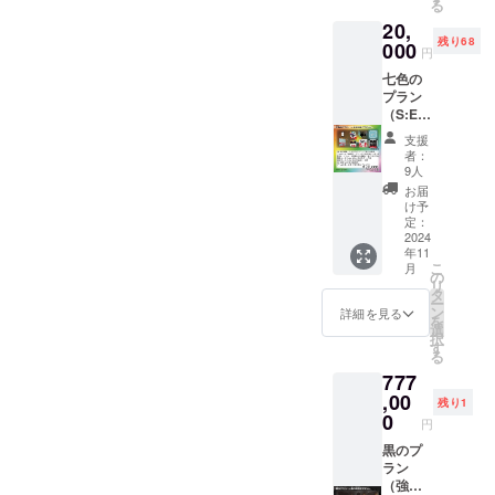
す。 皆
１箱お
る
りま
をお贈
細】 本
在調整
素晴ら
様の応
贈りい
す。
20,
りいた
作のク
中であ
しい布
援によ
たしま
残り68
しま
000
ラウド
り、
製の白
円
りコン
す。 皆
す。 ・
ファン
追って
色のプ
ポーネ
様の応
七色の
CF限定
ディン
活動報
レイ
ントの
援によ
プラン
壁紙 ・
グのた
告にて
マット
仕様を
りコン
（S:EV
プレイ
めにス
公表さ
をお贈
グレー
ポーネ
ENプラ
マット
マート
せてい
りいた
支援
ドアッ
ントの
ン）２
布
フォン
ただき
者：
しま
プする
仕様を
０,００
（青）
ならび
9人
ます。
す。プ
予定を
グレー
０円 多
１枚 ・
にPCで
ス
お届
レイ時
してお
ドアッ
大なる
プレイ
利用可
け予
ウェー
に気分
りま
プする
ご支援
マット
定：
能な限
ド生地
が上が
す。
予定を
にお応
2024
布（青
定壁紙
の触り
る一品
してお
年11
えして
黒）１
をお贈
心地、
です。
こ
りま
月
ゲーム
枚 ・限
の
りいた
見た目
限定
リ
す。
本体１
定カー
タ
しま
ともに
カード
ー
箱ほか
ド６３
ン
す。デ
詳細を見る
素晴ら
は赤、
を
多数の
枚 ・
選
ザイン
しい布
橙、
択
限定品
ゲーム
す
につい
製の青
黄、
る
をお贈
本体１
ては現
色のプ
緑、
777
りいた
箱（1st
在調整
レイ
青、
しま
,00
EDITIO
中であ
マット
残り1
桃、
す。 ・
N）
0
り、
をお贈
紫、
円
CF限定
【詳
追って
りいた
白、黒
壁紙 ・
黒のプ
細】 本
活動報
しま
の９種
プレイ
ラン
作のク
告にて
す。プ
類各１
マット
（強欲
ラウド
公表さ
レイ時
枚、計