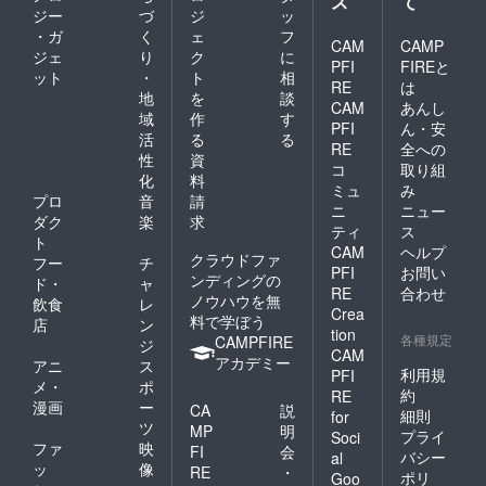
ス
て
ドを上
ファン
ジー
づ
ジ
ッ
記に加
時とは
・ガ
く
ェ
フ
え「な
CAM
CAMP
異なる
ジェ
り
ク
に
ないろ
カード
PFI
FIREと
ット
・
ト
相
の欠
をお贈
RE
は
片」を
地
を
談
りいた
CAM
あんし
７枚お
しま
域
作
す
PFI
ん・安
贈りい
す。 実
活
る
る
たしま
RE
全への
際に販
性
資
す。 ※
売する
コ
取り組
化
料
各プラ
ゲーム
ミュ
み
ン中、
プロ
音
請
本体を
ニ
ニュー
このプ
１箱お
ダク
楽
求
ティ
ス
ランで
贈りい
ト
CAM
ヘルプ
のみお
たしま
クラウドファ
フー
チ
贈りす
す。 皆
PFI
お問い
ンディングの
ド・
ャ
るカー
様の応
RE
合わせ
ノウハウを無
飲食
レ
ドで
援によ
Crea
料で学ぼう
す。 限
りコン
店
ン
tion
定カー
各種規定
ポーネ
CAMPFIRE
ジ
CAM
ドを上
ントの
アカデミー
アニ
ス
記に加
利用規
PFI
仕様を
メ・
ポ
え
グレー
約
RE
漫画
ー
「（仮
CA
説
ドアッ
細則
for
称）志
ツ
プする
MP
明
プライ
Soci
炎の色
予定を
ファ
映
FI
会
バシー
al
者」を
してお
ッ
像
RE
・
ポリ
１枚お
Goo
りま