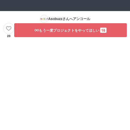
前・
ニック
ネーム
を備考
Asobuzz
さんへアンコール
欄にお
書きく
ださい
もう一度プロジェクトをやってほしい
16
※不要の
28
場合は
お手数
ですが
お申し
出くだ
さい。
※動画の
製作は
「お届
け予定
日」と
は別に
期間を
いただ
くこと
をご了
承願い
ます。
実際に
販売す