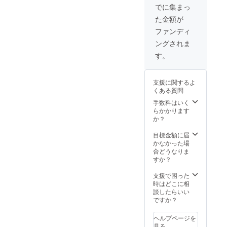
り）
０円に
ス
売品と
でに集まっ
す。 実
【詳
てのリ
ウェー
なりま
際に販
た金額が
細】 本
ターン
ド生地
す。黒
売する
作のク
となり
の触り
色を
ファンディ
ゲーム
ラウド
ます。
心地、
ベース
本体を
ングされま
ファン
・タイ
見た目
に青色
１箱お
ディン
トル考
ともに
をあし
す。
贈りい
グのた
案時原
素晴ら
らった
たしま
めにス
画 【詳
しい布
デザイ
す。 皆
マート
細】
製の青
ンでと
様の応
支援に関するよ
フォン
「7
色のプ
ても幻
援によ
くある質問
ならび
SHADE
レイ
想的で
りコン
にPCで
S OF
マット
手数料はいく
おすす
ポーネ
利用可
S:EVEN
をお贈
らかかります
めで
ントの
能な限
」とい
りいた
か？
す。 限
仕様を
定壁紙
う名前
しま
定カー
グレー
をお贈
を検討
す。プ
目標金額に届
ドは
ドアッ
りいた
した際
レイ時
かなかった場
赤、
プする
しま
のA4用
に気分
合どうなりま
橙、
予定を
す。デ
紙をお
が上が
すか？
黄、
してお
ザイン
贈りい
る一品
緑、
りま
につい
たしま
です。
支援で困った
青、
す。
ては現
す。 世
ス
時はどこに相
桃、
在調整
界に１
ウェー
談したらいい
紫、
中であ
つだけ
ド生地
ですか？
白、黒
り、
の貴重
の触り
の９種
追って
な原画
心地、
類各１
ヘルプページを
活動報
となり
見た目
枚、計
見る