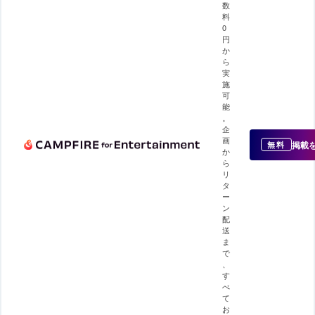
数
料
0
円
か
ら
実
施
可
能
。
企
画
掲載
無料
か
ら
リ
タ
ー
ン
配
送
ま
で
、
す
べ
て
お