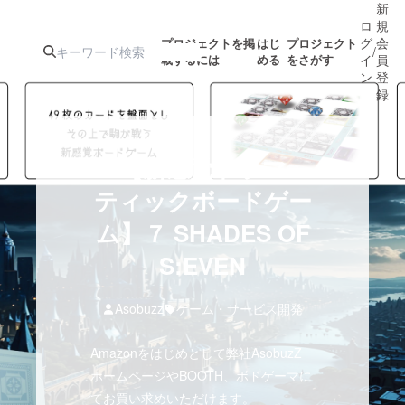
新
ロ
規
グ
会
プロジェクトを掲
はじ
プロジェクト
/
載するには
める
をさがす
イ
員
ン
登
録
人気のプロ
注目のリ
注目の新着プロ
募集終了が近いプ
もうすぐ公開
【新感覚ドラマ
ジェクト
ターン
ジェクト
ロジェクト
されます
ティックボードゲー
ム】７ SHADES OF
アート・写真
音楽
S:EVEN
テクノロジー・ガジェット
ゲーム・サ
Asobuzz
ゲーム・サービス開発
映像・映画
書籍・雑誌
Amazonをはじめとして弊社AsobuzZ
ホームページやBOOTH、ボドゲーマに
ビジネス・起業
チャレンジ
てお買い求めいただけます。