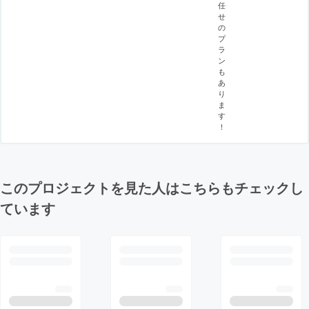
任
せ
の
プ
ラ
ン
も
あ
り
ま
す
！
このプロジェクトを見た人はこちらもチェックし
ています