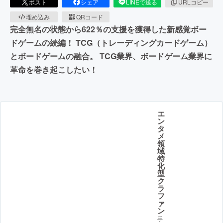
ポスト
シェア
LINEで送る
URLコピー
埋め込み
QRコード
完全無名の状態から622％の支援を獲得した新感覚ボー
ドゲームの続編！ TCG（トレーディングカードゲーム）
とボードゲームの融合。 TCG業界、ボードゲーム業界に
革命を巻き起こしたい！
エ
ン
タ
メ
領
域
特
化
型
ク
ラ
フ
ァ
ン
手