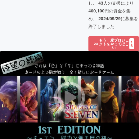
し、
43
人の支援により
400,100
円の資金を集
め、
2024/09/29
に募集を
終了しました
もう一度プロジェ
1
クトをやってほし
6
い