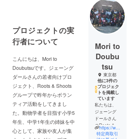
プロジェクトの実
行者について
Mori to
Doubu
こんにちは、Mori to
tsu
Doubutsuです。ジェーング
東京都
ダールさんの若者向けプロ
他に3件の
ジェクト、Roots & Shoots
プロジェク
トを掲載し
グループで昨年からボラン
ています
ティア活動をしてきまし
私たちは、
ジェーング
た。動物学者を目指す小学5
ドールさん
年生、中学1年生の姉妹を中
のRoots &
https://www.instagram.com/mori_to_doubutsu?igsh=MThtamdkcGFxeW1oZA%3D%3D&utm_source=qr
心として、家族や友人が集
Shootsグ
特定商取引
ループの