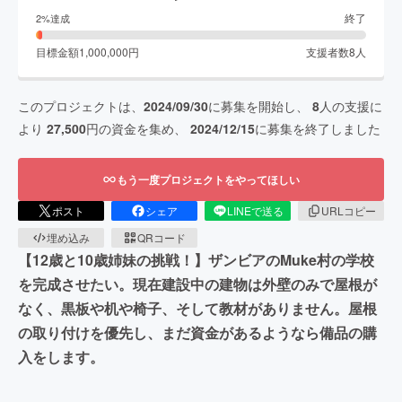
終了
2
%達成
目標金額
1,000,000
円
支援者数
8
人
このプロジェクトは、
2024/09/30
に募集を開始し、
8
人の支援に
より
27,500
円の資金を集め、
2024/12/15
に募集を終了しました
もう一度プロジェクトをやってほしい
ポスト
シェア
LINEで送る
URLコピー
埋め込み
QRコード
【12歳と10歳姉妹の挑戦！】ザンビアのMuke村の学校
を完成させたい。現在建設中の建物は外壁のみで屋根が
なく、黒板や机や椅子、そして教材がありません。屋根
の取り付けを優先し、まだ資金があるようなら備品の購
入をします。