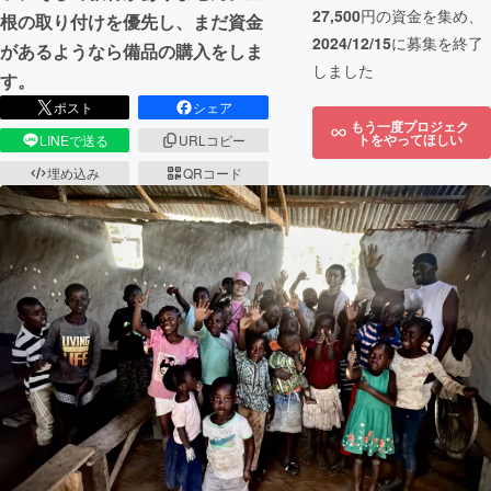
27,500
円の資金を集め、
根の取り付けを優先し、まだ資金
2024/12/15
に募集を終了
があるようなら備品の購入をしま
しました
す。
ポスト
シェア
もう一度プロジェク
トをやってほしい
LINEで送る
URLコピー
埋め込み
QRコード