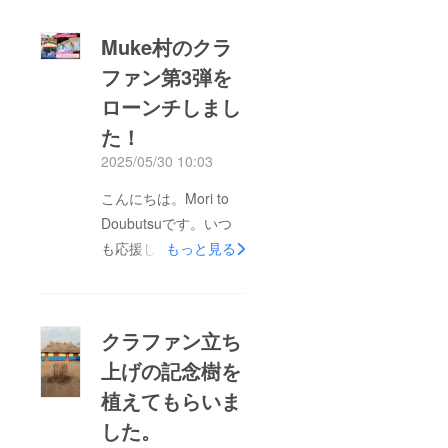
Muke村のクラ
ファン第3弾を
ローンチしまし
た！
2025/05/30 10:03
こんにちは。Mori to
Doubutsuです。いつ
も応援してくださり、
もっと見る
ありがとうございま
す。Muke村の学校支
援のクラファン第3弾
クラファン立ち
をローンチしたので、
上げの記念樹を
お知らせいたします。
植えてもらいま
現在、Tusoleke Trust
Schoolでは2棟目の建
した。
物での授業がスタート