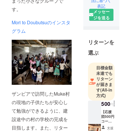
法に基づく
まった小さなグループで
表記
Mori to
す。
メッセー
Doubutsuと
ジを送る
いうボラン
Mori to Doubutsuのインスタ
ティアチー
グラム
ムです。
中学3年生と
リターンを
中学1年生の
姉妹を中心
選ぶ
に、家族や
友人と活動
目標金額
していま
未達でも
す。
リターン
主な活動内
が届きま
す
(All-in
容は、動物
ザンビアで訪問したMuke村
方式)
保護、環境
の現地の子供たちが安心し
保護、地域
500
円
活動です。
て勉強ができるように、建
【応援
団500円
設途中の村の学校の完成を
コー
ス】
目指します。また、リター
支援
【お礼