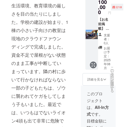
100
お送り
生活環境、教育環境の厳し
しま
,00
残り10
す。 ・
0
円
さを目の当たりにしまし
提供方
法：
【お名
た。学校の建設が始まり、1
メール
前掲
にURL
載】 村
棟の小さい子向けの教室は
を記載
に植樹
支援
しま
した木
現地のクラウドファウン
者：
す。
に、支
0人
ディングで完成しました。
援者様
お届
のお名
け予
資金不足で屋根がない状態
前
定：
（ニッ
2025
のまま工事が中断してい
年08
クネー
こ
月
ム）を
の
まっています。隣の村に歩
リ
掲載し
タ
ー
ます。
いて行かなければならない
ン
詳細を見る
を
・掲載
選
択
一部の子どもたちは、ゾウ
方法：
す
る
文字の
このプロ
に襲われてケガをしてしま
み ・掲
ジェクト
載期
う子もいました。最近で
間：
は、
All-In方
2025年
は、いつもはでないライオ
式
です。
8月1
日〜
ン4頭も出て非常に危険で
目標金額に
2026年