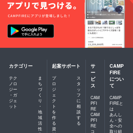
カテゴリー
起案サポート
サ
CAMP
ー
FIRE
テク
ま
プ
ス
ビ
につい
ノロ
ち
ロ
タ
ス
て
ジー
づ
ジ
ッ
・ガ
く
ェ
フ
CAM
CAMP
ジェ
り
ク
に
PFI
FIREと
ット
・
ト
相
RE
は
地
を
談
CAM
あんし
域
作
す
PFI
ん・安
活
る
る
RE
全への
性
資
コ
取り組