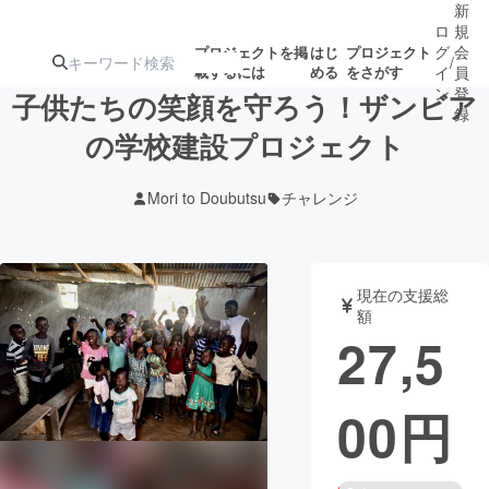
新
ロ
規
グ
会
プロジェクトを掲
はじ
プロジェクト
/
載するには
める
をさがす
イ
員
ン
登
子供たちの笑顔を守ろう！ザンビア
録
の学校建設プロジェクト
人気のプロ
注目のリ
注目の新着プロ
募集終了が近いプ
もうすぐ公開
Mori to Doubutsu
チャレンジ
ジェクト
ターン
ジェクト
ロジェクト
されます
アート・写真
音楽
現在の支援総
額
27,5
テクノロジー・ガジェット
ゲーム・サ
00
円
映像・映画
書籍・雑誌
ビジネス・起業
チャレンジ