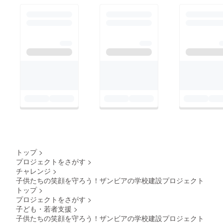
ヒーとなっておりま
す。みなさんにも是
非、Mori to Doubutsu
オリジナルの7 Roast
Coffee味わっていただ
きたいです。クラファ
ンのご協力、拡散をお
願いいたします。第3
弾Tusoleke Trust
Schoolクラファン
トップ
>
プロジェクトをさがす
>
チャレンジ
>
子供たちの笑顔を守ろう！ザンビアの学校建設プロジェクト
トップ
>
プロジェクトをさがす
>
子ども・若者支援
>
子供たちの笑顔を守ろう！ザンビアの学校建設プロジェクト