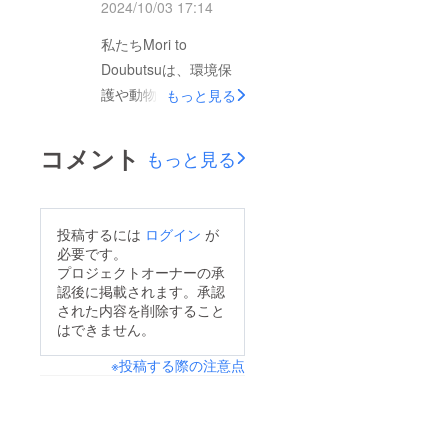
2024/10/03 17:14
して、新たに2年生の
私たちMori to
子どもたちがTusoleke
Doubutsuは、環境保
Trust Schoolで勉強で
護や動物保護のひとつ
もっと見る
きるようになりまし
として、植樹活動をし
た。これまで隣町に
ています。支援金を集
通っていた子たちの負
コメント
もっと見る
めるとともに、植樹活
担が減り、野生動物や
動も一緒に出来たらい
連れ去りなどの心配を
いなと考えました。
しなくて良くなったと
投稿するには
ログイン
が
Tusoleke Trust School
とても喜ばれていま
必要です。
の周りには、木を植え
プロジェクトオーナーの承
す。一方で、3年生以
認後に掲載されます。承認
る場所がたくさんあり
上の子どもたちはまだ
された内容を削除すること
ます。学校に通う子供
Tusoleke Trust School
はできません。
たちにも、木を育てる
にクラスがないため、
※投稿する際の注意点
楽しみを体験してもら
遠くの学校に歩いて
えます。フルーツの木
通っています。また、
やアーモンドツリーな
雨季の雨の影響で1棟
ど様々な木を植えられ