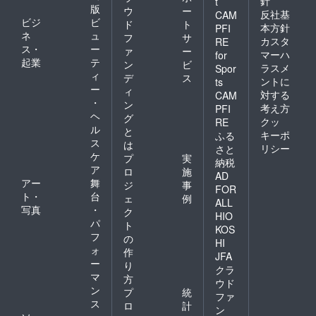
針
t
版
ウ
ー
反社基
CAM
ビジ
ビ
ド
ト
本方針
PFI
ネ
ュ
フ
サ
カスタ
RE
ス・
ー
ァ
ー
マーハ
for
起業
テ
ン
ビ
ラスメ
Spor
ィ
デ
ス
ントに
ts
ー
ィ
対する
CAM
・
ン
考え方
PFI
ヘ
グ
クッ
RE
ル
と
キーポ
ふる
ス
は
リシー
さと
ケ
プ
実
納税
ア
ロ
施
AD
アー
舞
ジ
事
FOR
ト・
台
ェ
例
ALL
写真
・
ク
HIO
パ
ト
KOS
フ
の
HI
ォ
作
JFA
ー
り
クラ
マ
方
ウド
ン
プ
統
ファ
ス
ロ
計
ン