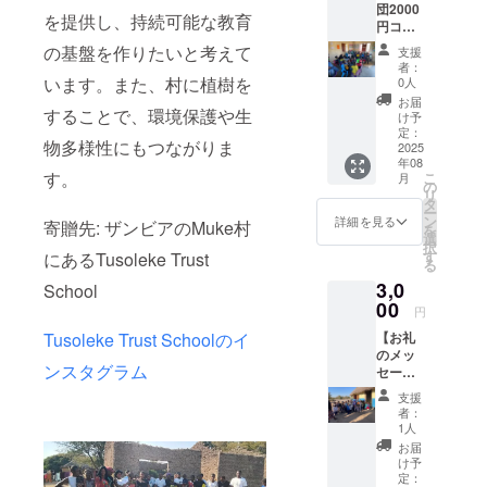
団2000
1,500
を提供し、持続可能な教育
円コー
円、
ス】
2,000
の基盤を作りたいと考えて
支援
【お礼
円、
者：
のメッ
3,000円
います。また、村に植樹を
0人
セージ
のリ
お届
C】感謝
することで、環境保護や生
ターン
け予
の気持
すべて
定：
物多様性にもつながりま
ちを込
2025
同じ内
年08
めて、
容にな
す。
こ
月
お礼の
りま
の
リ
メッ
す。
タ
ー
セージ
ン
詳細を見る
寄贈先: ザンビアのMuke村
を
をお送
選
択
りしま
す
にあるTusoleke Trust
る
す。 ※
3,0
このリ
School
ターン
00
円
は1,000
【お礼
Tusoleke Trust Schoolのイ
円、
のメッ
1,500
ンスタグラム
セー
円、
ジ】 感
2,000
支援
謝の気
円、
者：
持ちを
3,000円
1人
込め
のリ
お届
て、お
ターン
け予
礼の
すべて
定：