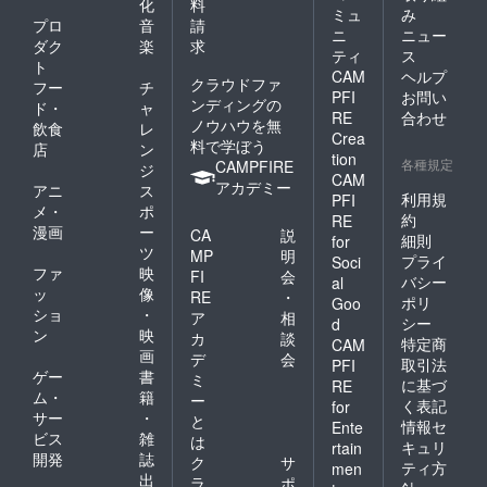
化
料
ミュ
み
プロ
音
請
ニ
ニュー
ダク
楽
求
ティ
ス
ト
CAM
ヘルプ
クラウドファ
フー
チ
PFI
お問い
ンディングの
ド・
ャ
RE
合わせ
ノウハウを無
飲食
レ
Crea
料で学ぼう
店
ン
tion
各種規定
CAMPFIRE
ジ
CAM
アカデミー
アニ
ス
利用規
PFI
メ・
ポ
約
RE
漫画
ー
CA
説
細則
for
ツ
MP
明
プライ
Soci
ファ
映
FI
会
バシー
al
ッ
像
RE
・
ポリ
Goo
ショ
・
ア
相
シー
d
ン
映
カ
談
特定商
CAM
画
デ
会
取引法
PFI
ゲー
書
ミ
に基づ
RE
ム・
籍
ー
く表記
for
サー
・
と
情報セ
Ente
ビス
雑
は
キュリ
rtain
開発
誌
ク
サ
ティ方
men
出
ラ
ポ