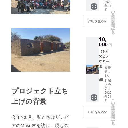
メッ
2025
同じ内
年04
セージ
容にな
こ
月
をお送
りま
の
リ
りしま
す。
タ
ー
す。
ン
詳細を見る
を
選
択
す
る
10,
000
円
【お礼
のビデ
オメッ
セー
支援
ジ】 感
者：
謝の気
1人
持ちを
お届
込め
け予
て、村
プロジェクト立ち
定：
の子供
2025
年04
たちか
上げの背景
こ
月
らお礼
の
リ
のビデ
タ
ー
オメッ
ン
詳細を見る
を
セージ
選
今年の8月、私たちはザンビ
択
（1分程
す
る
度）を
アのMuke村を訪れ、現地の