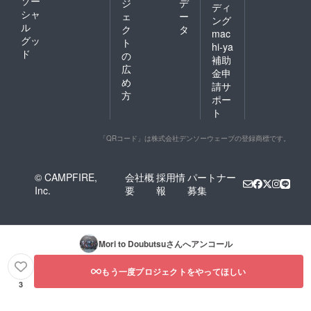
ソー
ジ
デ
ディ
シャ
ェ
ー
ング
ル
ク
タ
mac
グッ
ト
hi-ya
ド
の
補助
広
金申
め
請サ
方
ポー
ト
「QRコード」は株式会社デンソーウェーブの登録商標です。
© CAMPFIRE,
会社概
採用情
パートナー
Inc.
要
報
募集
Mori to Doubutsu
さんへアンコール
もう一度プロジェクトをやってほしい
3