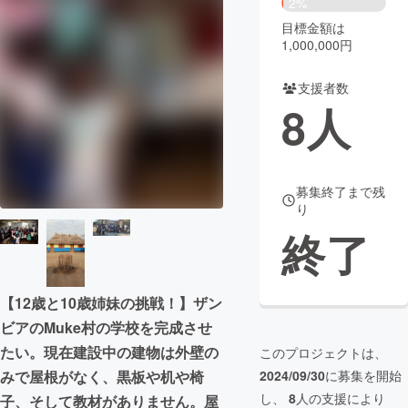
2%
目標金額は
まちづくり・地域活性化
1,000,000円
支援者数
CAMPFIRE for Social Good
CAMPFIRE Creation
8
人
CAMPFIREふるさと納税
machi-ya
コミュニティ
募集終了まで残
り
終了
【12歳と10歳姉妹の挑戦！】ザン
ビアのMuke村の学校を完成させ
たい。現在建設中の建物は外壁の
このプロジェクトは、
みで屋根がなく、黒板や机や椅
2024/09/30
に募集を開始
し、
8
人の支援により
子、そして教材がありません。屋