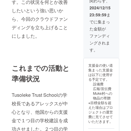
関わらず、
8月1日
す。この状況を何とか改善
までの1
2024/12/15
したいという強い思いか
年間 ・
23:59:59
ま
掲載方
ら、今回のクラウドファン
法：文
でに集まっ
字の
ディングを立ち上げること
た金額が
み、ロ
ゴ／バ
にしました。
ファンディ
ナーの
ングされま
掲載は
不可 ・
す。
掲載サ
イズ：
小（10
支援金の使い道
これまでの活動と
㎝×10㎝
集まった支援金
程度）
は以下に使用す
・支援
準備状況
る予定です。
時、必
設備費
ず備考
広報/宣伝費
欄に希
Muke村への
Tusoleke Trust Schoolの学
望され
物品の寄贈
るお名
※目標金額を超
校長であるアレックスが中
前をご
えた場合はプロ
記入く
心となり、他国からの支援
ジェクトの運営
ださ
費に充てさせて
い。
金で１つ目の学校建設を成
いただきます。
功させました。２つ目の学