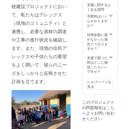
支援に関するよ
校建設プロジェクトにおい
くある質問
て、私たちはアレックス
手数料はいく
らかかります
（現地のコミュニティ）と
か？
連携し、必要な資材の調達
目標金額に届
や工事の進行状況を確認し
かなかった場
合どうなりま
ます。また、現地の住民ア
すか？
レックスや子供たちの要望
支援で困った
時はどこに相
をよく聞いて、彼らのニー
談したらいい
ですか？
ズをしっかりと反映させた
計画を立てます。
ヘルプページを
見る
このプロジェクト
の問題報告は
こち
ら
よりお問い合わ
せください