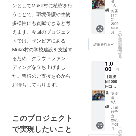
者：
のメッ
ンとしてMuke村に植樹を行
1人
セージ
お届
うことで、環境保護や生物
A】 感
け予
謝の気
定：
多様性にも貢献できると考
持ちを
2025
年08
込め
えます。今回のプロジェク
こ
月
て、お
の
リ
礼の
タ
トでは、ザンビアにある
ー
メッ
ン
詳細を見る
を
セージ
Muke村の学校建設を支援す
選
択
をお送
す
る
るため、クラウドファン
りしま
1,0
す。 ※
ディングを立ち上げまし
このリ
00
円
ターン
た。皆様のご支援を心から
【応援
は、
団1000
1,000
お待ちしております。
円コー
円、
ス】
1,500
支援
【お礼
円、
者：
のメッ
2,000
5人
セージ
円、
お届
A】 感
3,000円
け予
謝の気
このプロジェクト
のリ
定：
持ちを
2025
ターン
年08
込め
すべて
で実現したいこと
こ
月
て、お
同じ内
の
リ
礼の
容にな
タ