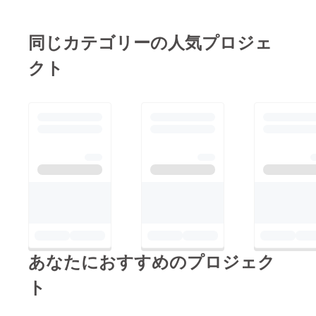
目の建物にひび割れが
たらいいなと考えてお
出てしまい、屋根が崩
ります。この支援活動
れる恐れがある状況で
同じカテゴリーの人気プロジェ
は、日本の子供たちと
す。※1棟目の建物は簡
クト
同じように現地の子供
易的に建てられている
たちに安全で楽しく学
ため作りが脆いようで
んで欲しいという思い
す。第3弾のクラファ
からスタートしまし
ンでは、この建物の修
た。
復及び建設費用を募集
しています。今回の返
礼品の7 Roast Coffee
は、私たちの活動にご
共感いただき、
Harukiya Coffee
Roasteryさんにご協力
あなたにおすすめのプロジェク
いただきました。ザン
ト
ビア豆特有の香り高い
スペシャリティコー