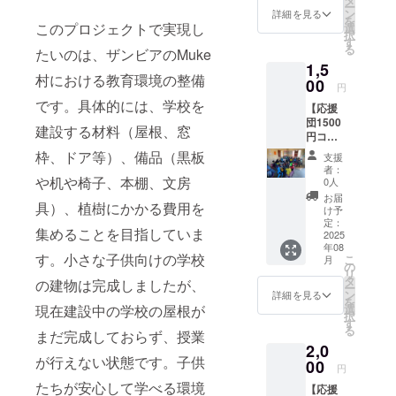
ー
メッ
りま
ン
詳細を見る
を
セージ
す。
このプロジェクトで実現し
選
択
をお送
す
る
たいのは、ザンビアのMuke
りしま
1,5
す。 ※
村における教育環境の整備
このリ
00
円
ターン
です。具体的には、学校を
【応援
は1,000
団1500
円、
建設する材料（屋根、窓
円コー
1,500
ス】
円、
枠、ドア等）、備品（黒板
支援
【お礼
2,000
者：
のメッ
円、
や机や椅子、本棚、文房
0人
セージ
3,000円
お届
具）、植樹にかかる費用を
B】感謝
のリ
け予
の気持
ターン
定：
集めることを目指していま
ちを込
2025
すべて
年08
めて、
同じ内
す。小さな子供向けの学校
こ
月
お礼の
容にな
の
リ
メッ
りま
タ
の建物は完成しましたが、
ー
セージ
す。
ン
詳細を見る
を
をお送
選
現在建設中の学校の屋根が
択
りしま
す
る
す。 ※
まだ完成しておらず、授業
2,0
このリ
が行えない状態です。子供
ターン
00
円
は1,000
たちが安心して学べる環境
【応援
円、