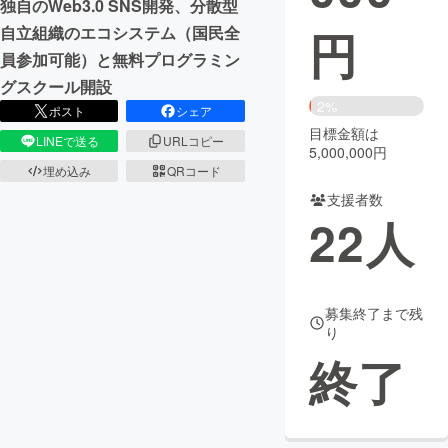
独自のWeb3.0 SNS開発、分散型
円
自立組織のエコシステム（国民全
まちづくり・地域活性化
員参加可能）と無料プログラミン
グスクール開設
CAMPFIRE for Social Good
CAMPFIRE Creation
2%
ポスト
シェア
CAMPFIREふるさと納税
machi-ya
コミュニティ
目標金額は
LINEで送る
URLコピー
5,000,000円
埋め込み
QRコード
支援者数
22
人
募集終了まで残
り
終了