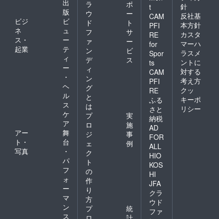
出
ラ
ポ
針
t
版
ウ
ー
反社基
CAM
ビジ
ビ
ド
ト
本方針
PFI
ネ
ュ
フ
サ
カスタ
RE
ス・
ー
ァ
ー
マーハ
for
起業
テ
ン
ビ
ラスメ
Spor
ィ
デ
ス
ントに
ts
ー
ィ
対する
CAM
・
ン
考え方
PFI
ヘ
グ
クッ
RE
ル
と
キーポ
ふる
ス
は
リシー
さと
ケ
プ
実
納税
ア
ロ
施
AD
アー
舞
ジ
事
FOR
ト・
台
ェ
例
ALL
写真
・
ク
HIO
パ
ト
KOS
フ
の
HI
ォ
作
JFA
ー
り
クラ
マ
方
ウド
ン
プ
統
ファ
ス
ロ
計