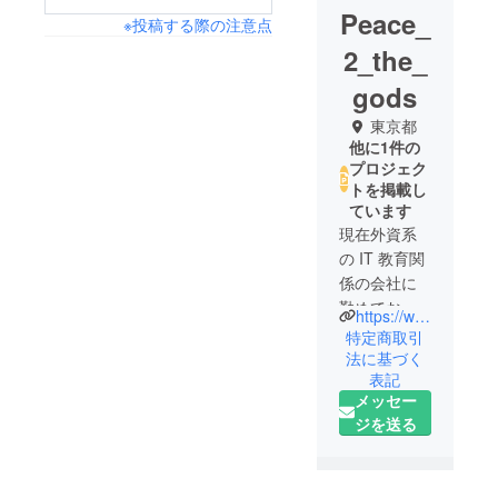
Peace_
※投稿する際の注意点
2_the_
gods
東京都
他に1件の
プロジェク
トを掲載し
ています
現在外資系
の IT 教育関
係の会社に
勤めており
https://www.tiktok.com/@rinne_gods_land_888
ます。
特定商取引
近年、世界
法に基づく
表記
ではAi によ
メッセー
る IT の発展
ジを送る
がとんでも
ない勢いで
進んでおり