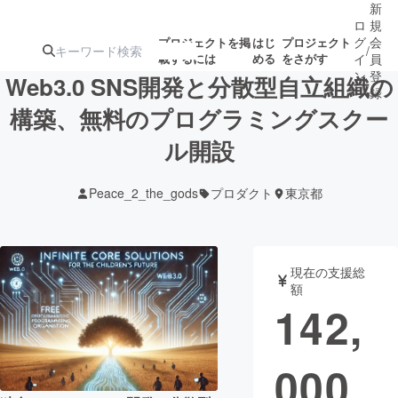
新
ロ
規
グ
会
プロジェクトを掲
はじ
プロジェクト
/
載するには
める
をさがす
イ
員
ン
登
Web3.0 SNS開発と分散型自立組織の
録
構築、無料のプログラミングスクー
ル開設
人気のプロ
注目のリ
注目の新着プロ
募集終了が近いプ
もうすぐ公開
ジェクト
ターン
ジェクト
ロジェクト
されます
Peace_2_the_gods
プロダクト
東京都
アート・写真
音楽
現在の支援総
テクノロジー・ガジェット
ゲーム・サ
額
142,
映像・映画
書籍・雑誌
000
ビジネス・起業
チャレンジ