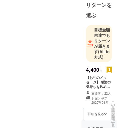
日本は30年
リターンを
以上遅れて
いると言わ
選ぶ
れておりま
す。
目標金額
義務教育で
未達でも
のパソコン
リターン
教育が非常
が届きま
す
(All-in
に遅れてい
方式)
るため子供
達の未来に
4,400
非常に危機
円
感を覚えて
【お礼のメッ
セージ】 感謝の
おります。
気持ちを込め
また、日本
て、お礼のメッ
支援者：22人
のインフラ
セージをお送り
お届け予定：
します。
が破綻して
こ
2027年01月
の
リ
いるところ
タ
ー
ン
詳細を見る
が沢山ある
を
選
ため一人一
択
す
る
人が助け合