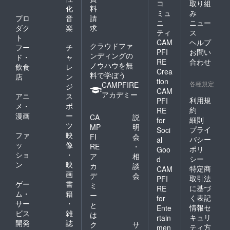
コ
取り組
化
料
ミュ
み
プロ
音
請
ニ
ニュー
ダク
楽
求
ティ
ス
ト
CAM
ヘルプ
クラウドファ
フー
チ
PFI
お問い
ンディングの
ド・
ャ
RE
合わせ
ノウハウを無
飲食
レ
Crea
料で学ぼう
店
ン
tion
各種規定
CAMPFIRE
ジ
CAM
アカデミー
アニ
ス
利用規
PFI
メ・
ポ
約
RE
漫画
ー
CA
説
細則
for
ツ
MP
明
プライ
Soci
ファ
映
FI
会
バシー
al
ッ
像
RE
・
ポリ
Goo
ショ
・
ア
相
シー
d
ン
映
カ
談
特定商
CAM
画
デ
会
取引法
PFI
ゲー
書
ミ
に基づ
RE
ム・
籍
ー
く表記
for
サー
・
と
情報セ
Ente
ビス
雑
は
キュリ
rtain
開発
誌
ク
サ
ティ方
men