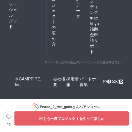
ン
ソー
ジ
デ
ディ
シャ
ェ
ー
ング
ル
ク
タ
mac
グッ
ト
hi-ya
ド
の
補助
広
金申
め
請サ
方
ポー
ト
「QRコード」は株式会社デンソーウェーブの登録商標です。
© CAMPFIRE,
会社概
採用情
パートナー
Inc.
要
報
募集
Peace_2_the_gods
さんへアンコール
もう一度プロジェクトをやってほしい
13