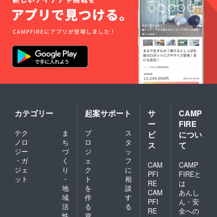
カテゴリー
起案サポート
サ
CAMP
ー
FIRE
テク
ま
プ
ス
ビ
につい
ノロ
ち
ロ
タ
ス
て
ジー
づ
ジ
ッ
・ガ
く
ェ
フ
CAM
CAMP
ジェ
り
ク
に
PFI
FIREと
ット
・
ト
相
RE
は
地
を
談
CAM
あんし
域
作
す
PFI
ん・安
活
る
る
RE
全への
性
資