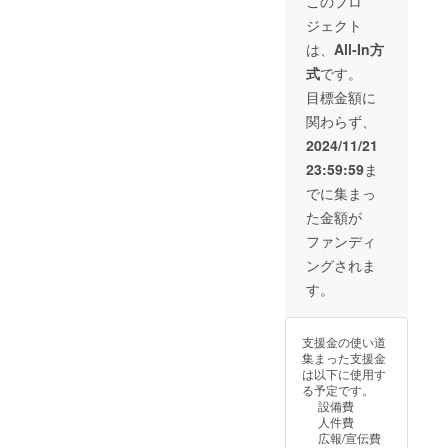
このプロ
う環境の構
ジェクト
築が急務だ
は、
All-In方
と思ってお
式
です。
ります。
目標金額に
関わらず、
2024/11/21
23:59:59
ま
でに集まっ
た金額が
ファンディ
ングされま
す。
支援金の使い道
集まった支援金
は以下に使用す
る予定です。
設備費
人件費
広報/宣伝費