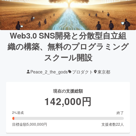
Web3.0 SNS開発と分散型自立組
織の構築、無料のプログラミング
スクール開設
Peace_2_the_gods
プロダクト
東京都
現在の支援総額
142,000
円
終了
2
%達成
目標金額
5,000,000
円
支援者数
22
人