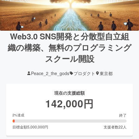
Web3.0 SNS開発と分散型自立組
織の構築、無料のプログラミング
スクール開設
Peace_2_the_gods
プロダクト
東京都
現在の支援総額
142,000
円
終了
2
%達成
目標金額
5,000,000
円
支援者数
22
人