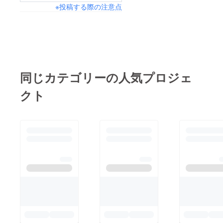
※投稿する際の注意点
現するために、引き続
き全力で取り組んでま
いります。これからも
プロジェクトの進捗や
新たな取り組みについ
て、何らかの形でご報
同じカテゴリーの人気プロジェ
告させていただきま
クト
す。引き続き温かい応
援をいただけましたら
幸いです。改めまし
て、皆様のご支援に心
から感謝申し上げま
す。今後ともよろしく
お願い申し上げます。