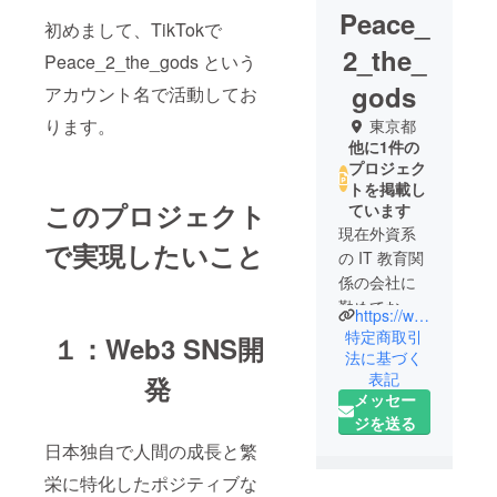
Peace_
初めまして、TikTokで
2_the_
Peace_2_the_gods という
gods
アカウント名で活動してお
ります。
東京都
他に1件の
プロジェク
トを掲載し
このプロジェクト
ています
現在外資系
で実現したいこと
の IT 教育関
係の会社に
勤めており
https://www.tiktok.com/@rinne_gods_land_888
ます。
特定商取引
１：Web3 SNS開
近年、世界
法に基づく
表記
ではAi によ
発
メッセー
る IT の発展
ジを送る
がとんでも
日本独自で人間の成長と繁
ない勢いで
進んでおり
栄に特化したポジティブな