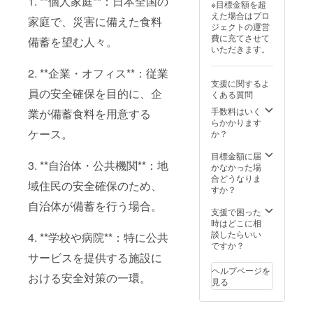
1. **個人家庭**：日本全国の
※目標金額を超
えた場合はプロ
家庭で、災害に備えた食料
ジェクトの運営
費に充てさせて
備蓄を望む人々。
いただきます。
2. **企業・オフィス**：従業
支援に関するよ
員の安全確保を目的に、企
くある質問
手数料はいく
業が備蓄食料を用意する
らかかります
ケース。
か？
目標金額に届
3. **自治体・公共機関**：地
かなかった場
合どうなりま
域住民の安全確保のため、
すか？
自治体が備蓄を行う場合。
支援で困った
時はどこに相
談したらいい
4. **学校や病院**：特に公共
ですか？
サービスを提供する施設に
ヘルプページを
おける安全対策の一環。
見る