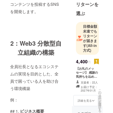
日本は30年
リターンを
コンテンツを投稿するSNS
以上遅れて
を開発します。
いると言わ
選ぶ
れておりま
す。
目標金額
義務教育で
未達でも
のパソコン
リターン
教育が非常
が届きま
2：Web3 分散型自
す
(All-in
に遅れてい
方式)
立組織の構築
るため子供
達の未来に
4,400
非常に危機
円
全員社長となるエコシステ
感を覚えて
【お礼のメッ
セージ】 感謝の
おります。
ムの実現を目的とした、全
気持ちを込め
また、日本
て、お礼のメッ
員で困っている人を助け合
支援者：22人
のインフラ
セージをお送り
お届け予定：
う環境構築
します。
が破綻して
こ
2027年01月
の
リ
いるところ
タ
ー
例：
ン
詳細を見る
が沢山ある
を
選
ため一人一
択
す
る
## 1.
ビジネス概要
人が助け合