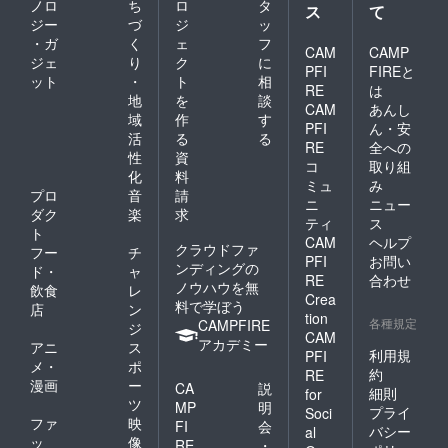
ノロ
ち
ロ
タ
ス
て
ジー
づ
ジ
ッ
・ガ
く
ェ
フ
CAM
CAMP
ジェ
り
ク
に
PFI
FIREと
ット
・
ト
相
RE
は
地
を
談
CAM
あんし
域
作
す
PFI
ん・安
活
る
る
RE
全への
性
資
コ
取り組
化
料
ミュ
み
プロ
音
請
ニ
ニュー
ダク
楽
求
ティ
ス
ト
CAM
ヘルプ
クラウドファ
フー
チ
PFI
お問い
ンディングの
ド・
ャ
RE
合わせ
ノウハウを無
飲食
レ
Crea
料で学ぼう
店
ン
tion
各種規定
CAMPFIRE
ジ
CAM
アカデミー
アニ
ス
利用規
PFI
メ・
ポ
約
RE
漫画
ー
CA
説
細則
for
ツ
MP
明
プライ
Soci
ファ
映
FI
会
バシー
al
ッ
像
RE
・