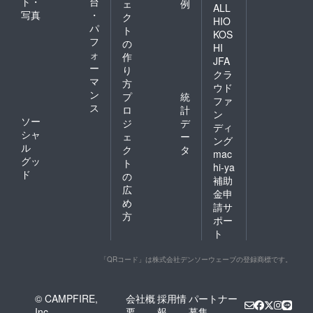
ト・
台
ェ
例
ALL
写真
・
ク
HIO
パ
ト
KOS
フ
の
HI
ォ
作
JFA
ー
り
クラ
マ
方
ウド
ン
プ
統
ファ
ス
ロ
計
ン
ソー
ジ
デ
ディ
シャ
ェ
ー
ング
ル
ク
タ
mac
グッ
ト
hi-ya
ド
の
補助
広
金申
め
請サ
方
ポー
ト
「QRコード」は株式会社デンソーウェーブの登録商標です。
© CAMPFIRE,
会社概
採用情
パートナー
Inc.
要
報
募集