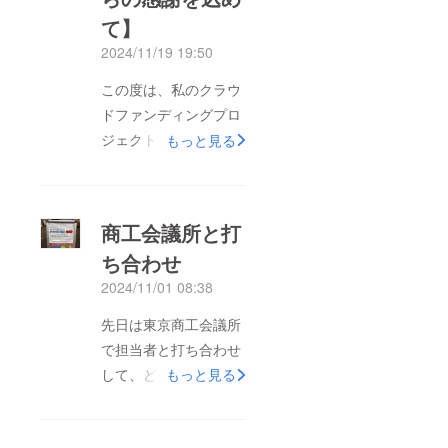
て】
2024/11/19 19:50
この度は、私のクラウ
ドファンディングプロ
ジェクト「Web3.0時
もっと見る
代に向けた新しいSNS
の開発」「分散型自立
組織（DAO）の構築」
商工会議所と打
「無料プログラミング
ち合わせ
スクールの開設」にご
2024/11/01 08:38
支援いただき、誠にあ
りがとうございまし
先日は東京商工会議所
た。目標達成には至ら
で担当者と打ち合わせ
なかったものの、皆様
して、どんな補助金が
もっと見る
からいただいた温かい
受けれるかを聞いて来
ご支援と応援の声に、
ました。
私は深く感動し、励ま