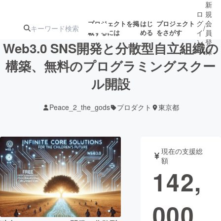
新
ロ
規
グ
会
プロジェクトを掲
はじ
プロジェクト
/
載するには
める
をさがす
イ
員
ン
登
Web3.0 SNS開発と分散型自立組織の
録
構築、無料のプログラミングスクー
ル開設
人気のプロ
注目のリ
注目の新着プロ
募集終了が近いプ
もうすぐ公開
ジェクト
ターン
ジェクト
ロジェクト
されます
Peace_2_the_gods
プロダクト
東京都
アート・写真
音楽
現在の支援総
テクノロジー・ガジェット
ゲーム・サ
額
142,
映像・映画
書籍・雑誌
000
ビジネス・起業
チャレンジ