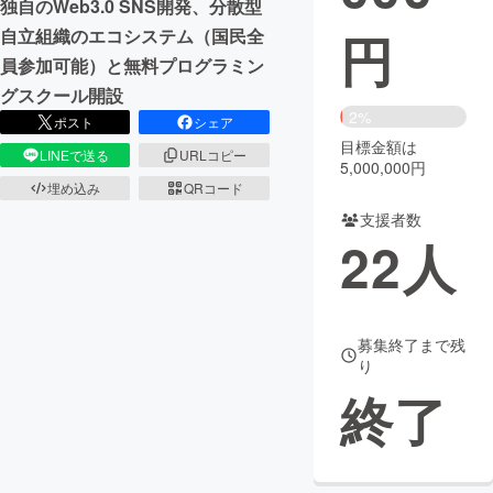
独自のWeb3.0 SNS開発、分散型
円
自立組織のエコシステム（国民全
まちづくり・地域活性化
員参加可能）と無料プログラミン
グスクール開設
CAMPFIRE for Social Good
CAMPFIRE Creation
2%
ポスト
シェア
CAMPFIREふるさと納税
machi-ya
コミュニティ
目標金額は
LINEで送る
URLコピー
5,000,000円
埋め込み
QRコード
支援者数
22
人
募集終了まで残
り
終了