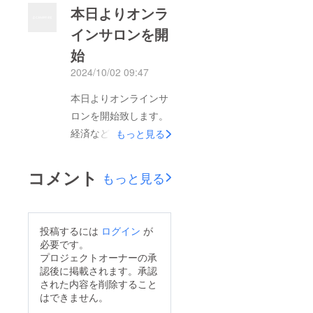
本日よりオンラ
されました。現在の社
会が多くの困難に直面
インサロンを開
している中で、このよ
始
うに多くの方々が私の
2024/10/02 09:47
理念や目標に共感し、
本日よりオンラインサ
貴重な時間とご支援を
ロンを開始致します。
寄せてくださったこと
経済など基本的なお金
もっと見る
に、心から感謝申し上
の考え方を教えたり、
げます。いただいたご
暗号通貨、Web3.0、
支援やメッセージを胸
コメント
もっと見る
ブロックチェーンにつ
に、プロジェクトを一
いて講演を行います。
歩ずつ前進させるため
そこで得た収益をプロ
の新たな方法を模索
投稿するには
ログイン
が
ジェクトの資金とさせ
し、挑戦を続けてまい
必要です。
て頂きます。
ります。私の目指すど
プロジェクトオーナーの承
認後に掲載されます。承認
んな方でも無料で学
された内容を削除すること
び、成長し、つながる
はできません。
ことのできる未来を実