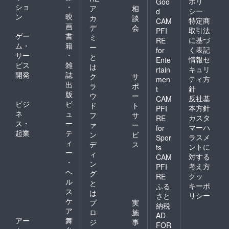
ポリ
Goo
ショ
・
ア
相
シー
d
ン
映
カ
談
特定商
CAM
画
デ
会
取引法
PFI
ゲー
書
ミ
に基づ
RE
ム・
籍
ー
く表記
for
サー
・
と
情報セ
Ente
ビス
雑
は
キュリ
rtain
開発
誌
ク
サ
ティ方
men
出
ラ
ポ
針
t
版
ウ
ー
反社基
CAM
ビジ
ビ
ド
ト
本方針
PFI
ネ
ュ
フ
サ
カスタ
RE
ス・
ー
ァ
ー
マーハ
for
起業
テ
ン
ビ
ラスメ
Spor
ィ
デ
ス
ントに
ts
ー
ィ
対する
CAM
・
ン
考え方
PFI
ヘ
グ
クッ
RE
ル
と
キーポ
ふる
ス
は
リシー
さと
ケ
プ
実
納税
ア
ロ
施
AD
アー
舞
ジ
事
FOR