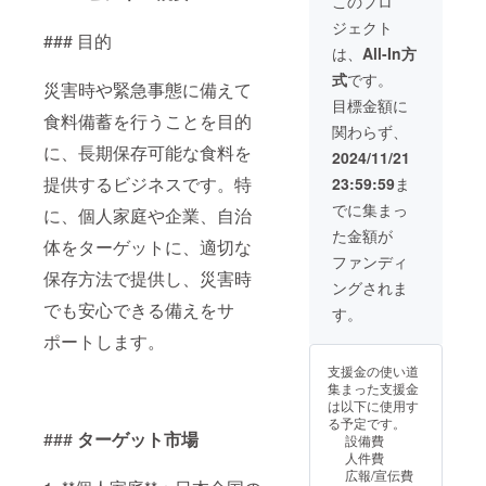
このプロ
う環境の構
ジェクト
### 目的
築が急務だ
は、
All-In方
と思ってお
式
です。
災害時や緊急事態に備えて
ります。
目標金額に
食料備蓄を行うことを目的
関わらず、
に、長期保存可能な食料を
2024/11/21
提供するビジネスです。特
23:59:59
ま
でに集まっ
に、個人家庭や企業、自治
た金額が
体をターゲットに、適切な
ファンディ
保存方法で提供し、災害時
ングされま
でも安心できる備えをサ
す。
ポートします。
支援金の使い道
集まった支援金
は以下に使用す
る予定です。
###
ターゲット市場
設備費
人件費
広報/宣伝費