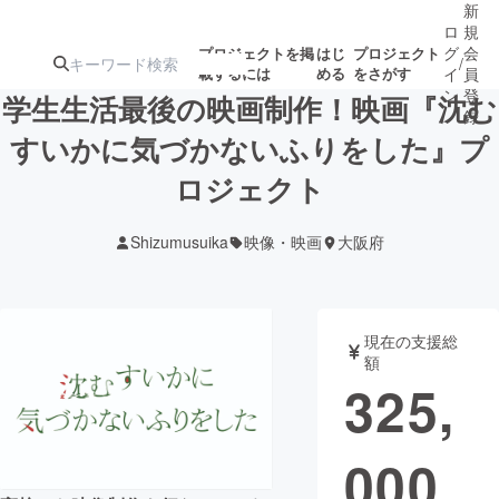
新
ロ
規
グ
会
プロジェクトを掲
はじ
プロジェクト
/
載するには
める
をさがす
イ
員
ン
登
学生生活最後の映画制作！映画『沈む
録
すいかに気づかないふりをした』プ
ロジェクト
人気のプロ
注目のリ
注目の新着プロ
募集終了が近いプ
もうすぐ公開
ジェクト
ターン
ジェクト
ロジェクト
されます
Shizumusuika
映像・映画
大阪府
アート・写真
音楽
現在の支援総
テクノロジー・ガジェット
ゲーム・サ
額
325,
映像・映画
書籍・雑誌
000
ビジネス・起業
チャレンジ