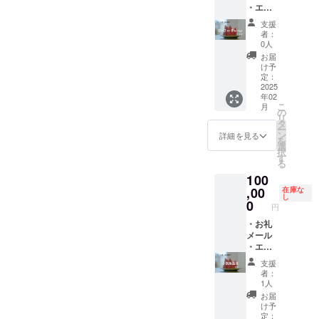
トオフ
・エン
細】 お
す。 ・
ショッ
ドロー
礼メー
団体名
ト ・撮
支援
ル記名
ル ・監
や企業
影時の
者：
・キャ
督の永
名も
0人
オフ
ストオ
田と脚
可。 ・
ショッ
お届
フ
本の夜
文字の
け予
ト(デー
ショッ
終から
定：
み、ロ
タ)を5
ト ・脚
2025
感謝の
ゴ／バ
枚記載
年02
本デー
気持ち
ナーの
されて
こ
月
タを提
を込め
の
掲載は
いる
リ
供 ・上
たメー
タ
不可。
メール
ー
映会に
ルを送
ン
・支援
詳細を見る
アドレ
を
ご招待
らせて
選
時、必
スにお
択
・脚本
いただ
す
ず備考
送りい
る
提供 ・
きま
欄に希
たしま
100
オリジ
す。 エ
望され
す。 脚
ナルフ
,00
ンド
在庫な
るお名
本デー
し
ライ
ロール
0
前をご
タを提
円
ヤー提
記名 ・
記入く
供 ・脚
供 ・完
・お礼
エンド
ださ
本(決定
成作品
メール
ロール
い。
稿)の
のDVD
・エン
に支援
キャス
PDF
or Blu-
ドロー
者様の
トオフ
データ
支援
ray
ル記名
お名前
ショッ
を記載
者：
【詳
・キャ
を掲載
ト ・撮
1人
されて
細】 お
ストオ
しま
影時の
いる
お届
礼メー
フ
す。 ・
オフ
け予
メール
ル ・監
ショッ
団体名
定：
ショッ