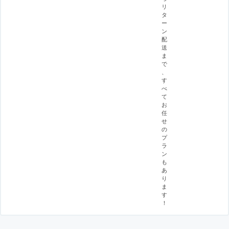
リ
タ
ー
ン
配
送
ま
で
、
す
べ
て
お
任
せ
の
プ
ラ
ン
も
あ
り
ま
す
！