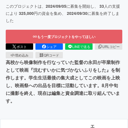
このプロジェクトは、
2024/09/05
に募集を開始し、
33
人の支援
により
325,000
円の資金を集め、
2024/09/30
に募集を終了しま
した
もう一度プロジェクトをやってほしい
ポスト
シェア
LINEで送る
URLコピー
埋め込み
QRコード
高校から映像制作を行なっていた監督の永田が卒業制作
として映画『沈むすいかに気づかないふりをした』を制
作します。学生生活最後の集大成としてこの映画を上映
し、映画祭への出品を目標に活動しています。8月中旬
に撮影を終え、現在は編集と資金調達に取り組んでいま
す。
エ