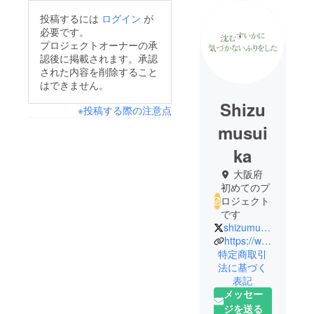
投稿するには
ログイン
が
必要です。
プロジェクトオーナーの承
認後に掲載されます。承認
された内容を削除すること
はできません。
Shizu
※投稿する際の注意点
musui
ka
大阪府
初めてのプ
ロジェクト
です
shizumusuika
https://www.instagram.com/shizumusuika/
特定商取引
法に基づく
表記
メッセー
ジを送る