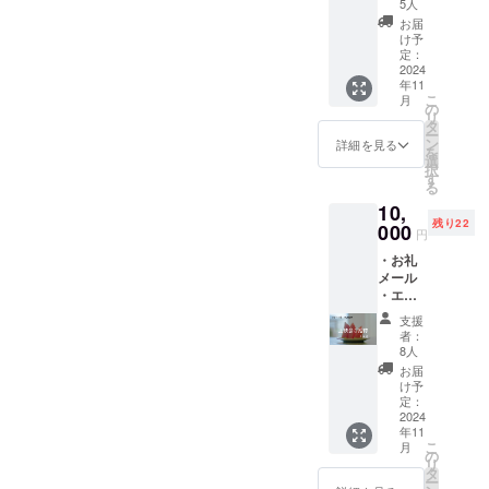
・キャ
す。 エ
ず備考
5人
ストオ
ンド
欄に希
お届
フ
ロール
望され
け予
ショッ
記名 ・
定：
るお名
ト ・脚
2024
エンド
前をご
年11
本デー
ロール
記入く
こ
月
タを提
に支援
の
ださ
リ
供 【詳
者様の
タ
い。
ー
細】 お
お名前
ン
詳細を見る
を
礼メー
を掲載
選
択
ル ・監
しま
す
る
督の永
す。 ・
10,
田と脚
団体名
残り22
本の夜
000
や企業
円
終から
名も
・お礼
感謝の
可。 ・
メール
気持ち
文字の
・エン
を込め
み、ロ
ドロー
たメー
ゴ／バ
支援
ル記名
ルを送
ナーの
者：
・キャ
らせて
掲載は
8人
ストオ
いただ
不可。
お届
フ
きま
・支援
け予
ショッ
す。 エ
定：
時、必
ト ・脚
2024
ンド
ず備考
年11
本デー
ロール
欄に希
こ
月
タを提
記名 ・
の
望され
リ
供 ・上
エンド
タ
るお名
ー
映会に