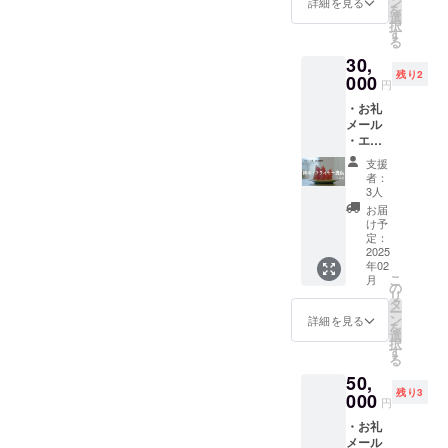
ロール
ン
前をご
詳細を見る
を
ご招待
に支援
選
記入く
択
【詳
者様の
す
ださ
る
細】 お
お名前
い。
30,
礼メー
を掲載
キャス
残り2
ル ・監
000
しま
トオフ
円
督の永
す。 ・
ショッ
・お礼
田と脚
団体名
ト ・撮
メール
本の夜
や企業
影時の
・エン
終から
名も
オフ
ドロー
感謝の
可。 ・
ショッ
支援
ル記名
気持ち
文字の
ト(デー
者：
・キャ
を込め
み、ロ
3人
タ)を合
ストオ
たメー
ゴ／バ
計5枚
お届
フ
ルを送
ナーの
け予
メール
ショッ
らせて
定：
掲載は
にて送
ト ・脚
2025
いただ
不可。
らせて
年02
本デー
きま
・支援
いただ
こ
月
タを提
す。 エ
の
時、必
きま
リ
供 ・上
ンド
タ
ず備考
す。
ー
映会に
ロール
ン
欄に希
詳細を見る
を
ご招待
記名 ・
選
望され
択
・脚本
エンド
す
るお名
る
提供 ・
ロール
前をご
50,
オリジ
に支援
記入く
残り3
ナルフ
000
者様の
ださ
円
ライ
お名前
い。
・お礼
ヤー提
を掲載
キャス
メール
供 【詳
しま