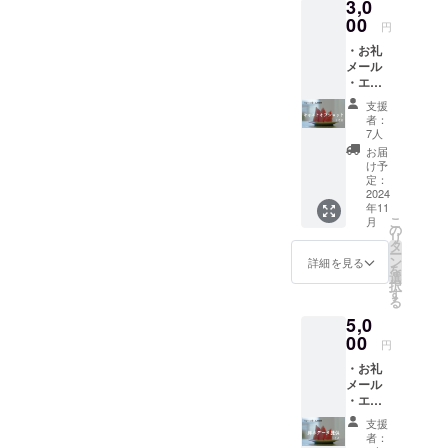
3,0
ルを送
らせて
00
円
いただ
・お礼
きま
メール
す。 エ
・エン
ンド
ドロー
ロール
支援
ル記名
記名 ・
者：
・キャ
エンド
7人
ストオ
ロール
お届
フ
に支援
け予
ショッ
者様の
定：
ト 【詳
2024
お名前
年11
細】 お
を掲載
こ
月
礼メー
しま
の
リ
ル ・監
す。 ・
タ
ー
督の永
団体名
ン
詳細を見る
を
田と脚
や企業
選
択
本の夜
名も
す
る
終から
可。 ・
5,0
感謝の
文字の
気持ち
00
み、ロ
円
を込め
ゴ／バ
・お礼
たメー
ナーの
メール
ルを送
掲載は
・エン
らせて
不可。
ドロー
いただ
・支援
支援
ル記名
きま
時、必
者：