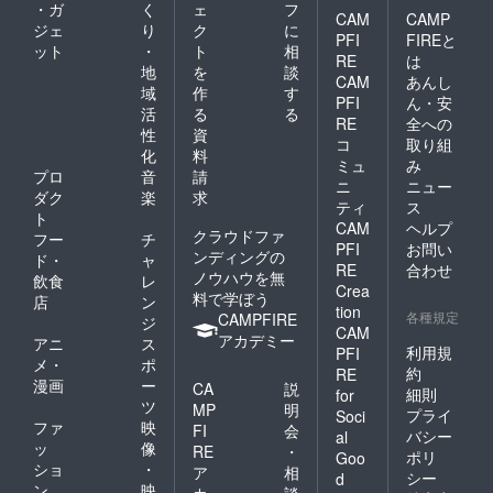
・ガ
く
ェ
フ
DVD or
・現場
CAM
CAMP
Blu-ray
で使用
ジェ
り
ク
に
PFI
FIREと
・記載
したも
ット
・
ト
相
RE
は
されて
のと同
地
を
談
CAM
あんし
いる住
じ形態
域
作
す
所に完
の脚本
PFI
ん・安
活
る
る
成作品
(決定稿)
RE
全への
性
資
の
を郵送
コ
取り組
DVD、
いたし
化
料
ミュ
み
または
ます。
プロ
音
請
ニ
ニュー
Blu-ray
オリジ
ダク
楽
求
を1つ郵
ナルフ
ティ
ス
ト
送いた
ライ
CAM
ヘルプ
クラウドファ
フー
チ
しま
ヤー提
PFI
お問い
ンディングの
す。 ・
供 ・A4
ド・
ャ
RE
合わせ
必ず備
サイズ
ノウハウを無
飲食
レ
Crea
考欄に
（210m
料で学ぼう
店
ン
DVDか
m×297
tion
各種規定
CAMPFIRE
ジ
Blu-ray
mm）
CAM
アカデミー
アニ
ス
どちら
のオリ
利用規
PFI
かの形
ジナル
メ・
ポ
約
RE
式をお
フライ
漫画
ー
CA
説
細則
for
選びご
ヤーを
ツ
MP
明
プライ
Soci
記入く
郵送い
ファ
映
FI
会
ださ
たしま
バシー
al
ッ
像
RE
・
い。
す。 完
ポリ
Goo
ショ
・
成作品
ア
相
シー
d
のDVD
ン
映