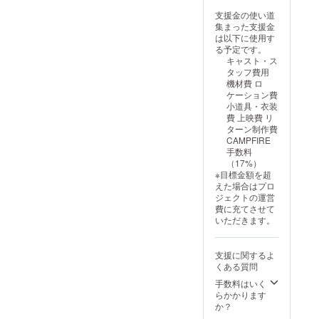
文字の
ル ・監
枚記載
ご招待
支援金の使い道
み、ロ
督の永
されて
［開催
集まった支援金
ゴ／バ
田と脚
いる
時期］
は以下に使用す
ナーの
本の夜
メール
2024年
る予定です。
掲載は
終から
アドレ
11月末
キャスト・ス
不可。
感謝の
スにお
ごろ
タッフ費用
・支援
気持ち
送りい
（予
機材費 ロ
時、必
を込め
たしま
定）
ケーション費
ず備考
たメー
す。 脚
［場
小道具・衣装
欄に希
ルを送
本デー
所］大
費 上映費 リ
望され
らせて
タを提
阪府
ターン制作費
るお名
いただ
供 ・脚
（予
CAMPFIRE
前をご
きま
本(決定
定） ・
手数料
記入く
す。 エ
稿)の
支援者
（17%）
ださ
ンド
PDF
様の交
※目標金額を超
い。
ロール
データ
通費や
えた場合はプロ
キャス
記名 ・
を記載
滞在費
ジェクトの運営
トオフ
エンド
されて
各自で
費に充てさせて
ショッ
ロール
いる
ご負担
いただきます。
ト ・撮
に支援
メール
くださ
影時の
者様の
アドレ
います
オフ
お名前
スにお
ようお
支援に関するよ
ショッ
を掲載
送りい
願いい
くある質問
ト(デー
しま
たしま
たしま
タ)を5
す。 ・
す。 上
手数料はいく
す。 ・
枚記載
団体名
映会に
らかかります
詳細は
されて
や企業
ご招待
か？
メール
いる
名も
［開催
にて連