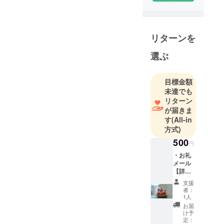
リターンを
選ぶ
目標金額
未達でも
リターン
が届きま
す
(All-in
方式)
500
円
・お礼
メール
【詳
細】 お
支援
礼メー
者：
ル ・監
1人
督の永
お届
田と脚
け予
本の夜
定：