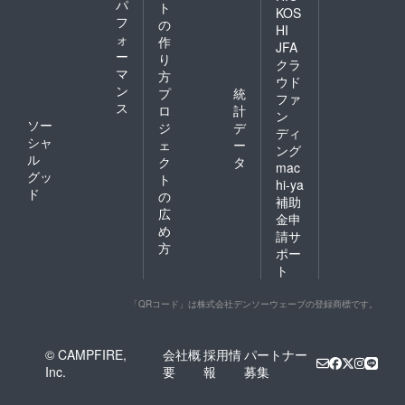
パ
ト
に気付
KOS
フ
かない
の
HI
ふりを
ォ
作
JFA
した」
ー
り
クラ
送付 脚
マ
方
ウド
本の夜
ン
プ
統
終澄が
ファ
ス
ロ
計
本映画
ン
ソー
の脚本
ジ
デ
ディ
を元に
シャ
ェ
ー
ング
制作し
ル
ク
タ
mac
た小説
グッ
ト
を郵送
hi-ya
ド
の
いたし
補助
ます。
広
金申
め
請サ
方
ポー
ト
「QRコード」は株式会社デンソーウェーブの登録商標です。
© CAMPFIRE,
会社概
採用情
パートナー
Inc.
要
報
募集