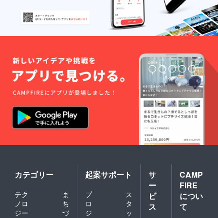
で使用
11月末
ます。
したも
ごろ
のと同
（予
じ形態
定）
の脚本
［場
(決定稿)
所］大
を1部郵
阪府
送いた
（予
しま
定） ・
す。 オ
支援者
リジナ
様の交
ルフラ
通費や
イヤー
滞在費
提供 ・
各自で
A4サイ
ご負担
ズ
くださ
（210m
います
m×297
ようお
mm）
願いい
のオリ
たしま
ジナル
す。 ・
フライ
詳細は
カテゴリー
起案サポート
サ
CAMP
ヤーを1
メール
枚郵送
にて連
ー
FIRE
いたし
絡いた
テク
ま
プ
ス
ビ
につい
ます。
しま
ノロ
ち
ロ
タ
ス
て
完成作
す。 脚
ジー
づ
ジ
ッ
品の
本提供