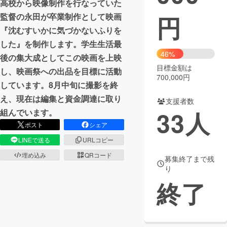
高校から映像制作を行なっていた
円
監督の永田が卒業制作として映画
まちづくり・地域活性化
『沈むすいかに気づかないふりを
した』を制作します。学生生活最
CAMPFIRE for Social Good
CAMPFIRE Creation
46%
後の集大成としてこの映画を上映
CAMPFIREふるさと納税
machi-ya
コミュニティ
目標金額は
し、映画祭への出品を目標に活動
700,000円
しています。8月中旬に撮影を終
え、現在は編集と資金調達に取り
支援者数
33
人
組んでいます。
ポスト
シェア
LINEで送る
URLコピー
埋め込み
QRコード
募集終了まで残
り
終了