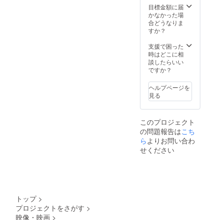
メール
可。 ・
時期］
目標金額に届
絡いた
アドレ
文字の
2024年
かなかった場
しま
スにお
み、ロ
11月末
合どうなりま
す。
送りい
ゴ／バ
ごろ
すか？
たしま
ナーの
（予
す。 脚
掲載は
定）
支援で困った
本デー
不可。
［場
時はどこに相
タを提
・支援
所］大
談したらいい
供 ・脚
時、必
阪府
ですか？
本(決定
ず備考
（予
稿)の
欄に希
定） ・
ヘルプページを
PDF
望され
支援者
見る
データ
るお名
様の交
を記載
前をご
通費や
されて
記入く
滞在費
このプロジェクト
いる
ださ
各自で
の問題報告は
メール
い。
こち
ご負担
アドレ
キャス
くださ
ら
よりお問い合わ
スにお
トオフ
います
せください
送りい
ショッ
ようお
たしま
ト ・撮
願いい
す。 上
影時の
たしま
映会に
オフ
す。 ・
ご招待
ショッ
詳細は
［開催
ト(デー
メール
トップ
>
時期］
タ)を5
にて連
プロジェクトをさがす
>
2024年
枚記載
絡いた
映像・映画
>
11月末
されて
しま