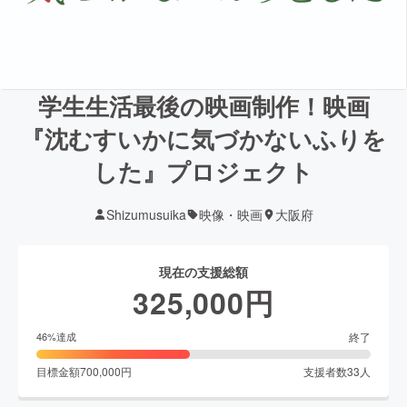
学生生活最後の映画制作！映画
『沈むすいかに気づかないふりを
した』プロジェクト
Shizumusuika
映像・映画
大阪府
現在の支援総額
325,000
円
終了
46
%達成
目標金額
700,000
円
支援者数
33
人