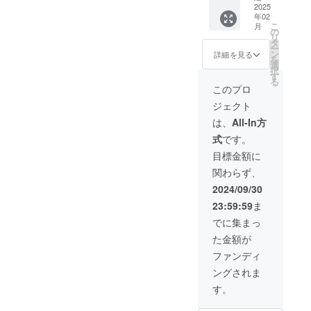
アドレ
督の永
ト ・脚
2025
や企業
ト(デー
スにお
年02
田と脚
本デー
名も
タ)を5
送りい
こ
月
本の夜
タを提
可。 ・
の
枚記載
たしま
リ
終から
供 ・上
文字の
タ
されて
す。
ー
感謝の
映会に
み、ロ
ン
いる
詳細を見る
を
気持ち
ご招待
ゴ／バ
選
メール
択
を込め
・脚本
ナーの
す
アドレ
る
たメー
提供 ・
掲載は
スにお
このプロ
ルを送
オリジ
不可。
送りい
ジェクト
らせて
ナルフ
・支援
たしま
いただ
ライ
時、必
す。 脚
は、
All-In方
きま
ヤー提
ず備考
本デー
式
です。
す。 エ
供 ・完
欄に希
タを提
ンド
成作品
望され
供 ・脚
目標金額に
ロール
のDVD
るお名
本(決定
関わらず、
記名 ・
or Blu-
前をご
稿)の
エンド
ray ・
記入く
PDF
2024/09/30
ロール
小説版
ださ
データ
23:59:59
ま
に支援
「沈む
い。
を記載
者様の
すいか
キャス
されて
でに集まっ
お名前
に気付
トオフ
いる
た金額が
を掲載
かない
ショッ
メール
しま
ふりを
ト ・撮
アドレ
ファンディ
す。 ・
した」
影時の
スにお
ングされま
団体名
送付
オフ
送りい
や企業
【詳
ショッ
たしま
す。
名も
細】 お
ト(デー
す。 上
可。 ・
礼メー
タ)を5
映会に