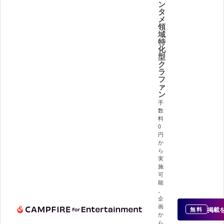
ン
タ
メ
領
域
特
化
型
ク
ラ
フ
ァ
ン
手
数
料
0
円
か
ら
実
施
可
能
。
企
画
掲載
無料
か
ら