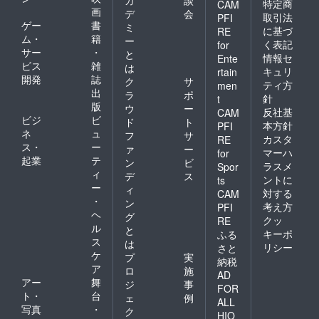
カ
談
特定商
CAM
or Blu-
画
デ
会
取引法
PFI
ray ・
ゲー
書
ミ
記載さ
に基づ
RE
ム・
籍
ー
れてい
く表記
for
サー
・
る住所
と
情報セ
Ente
に完成
ビス
雑
は
キュリ
rtain
作品の
開発
誌
ク
サ
ティ方
men
DVD、
出
ラ
ポ
針
または
t
版
ウ
ー
Blu-ray
反社基
CAM
ビジ
ビ
を1つ郵
ド
ト
本方針
PFI
送いた
ネ
ュ
フ
サ
カスタ
RE
しま
ス・
ー
ァ
ー
マーハ
for
す。 ・
起業
テ
ン
ビ
ラスメ
Spor
必ず備
ィ
デ
ス
考欄に
ントに
ts
ー
ィ
DVDか
対する
CAM
・
Blu-ray
ン
考え方
PFI
どちら
ヘ
グ
クッ
RE
かの形
ル
と
キーポ
ふる
式をお
ス
は
選びご
リシー
さと
ケ
プ
実
記入く
納税
ア
ださ
ロ
施
AD
い。 小
アー
舞
ジ
事
FOR
説版
ト・
台
ェ
例
ALL
「沈む
写真
・
ク
すいか
HIO