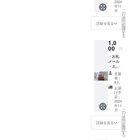
終から
2024
年11
感謝の
こ
月
気持ち
の
リ
を込め
タ
ー
たメー
ン
詳細を見る
を
ルを送
選
択
らせて
す
る
いただ
1,0
きま
す。
00
円
・お礼
メール
・エン
ドロー
支援
ル記名
者：
【詳
8人
細】 お
お届
礼メー
け予
ル ・監
定：
督の永
2024
年11
田と脚
こ
月
本の夜
の
リ
終から
タ
ー
感謝の
ン
詳細を見る
を
気持ち
選
択
を込め
す
る
たメー