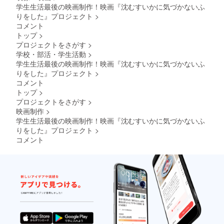
ごろ
いる
学生生活最後の映画制作！映画『沈むすいかに気づかないふ
す。 脚
（予
メール
本提供
りをした』プロジェクト
>
定）
アドレ
・現場
コメント
［場
スにお
で使用
トップ
>
所］大
送りい
したも
プロジェクトをさがす
>
阪府
たしま
のと同
（予
す。 脚
学校・部活・学生活動
>
じ形態
定） ・
本デー
の脚本
学生生活最後の映画制作！映画『沈むすいかに気づかないふ
支援者
タを提
(決定稿)
りをした』プロジェクト
>
様の交
供 ・脚
を1部郵
コメント
通費や
本(決定
送いた
トップ
>
滞在費
稿)の
しま
プロジェクトをさがす
>
各自で
PDF
す。 オ
ご負担
データ
リジナ
映画制作
>
くださ
を記載
ルフラ
学生生活最後の映画制作！映画『沈むすいかに気づかないふ
います
されて
イヤー
りをした』プロジェクト
>
ようお
いる
提供 ・
コメント
願いい
メール
A4サイ
たしま
アドレ
ズ
す。 ・
スにお
（210m
詳細は
送りい
m×297
メール
たしま
mm）
にて連
す。 上
のオリ
絡いた
映会に
ジナル
しま
ご招待
フライ
す。 脚
［開催
ヤーを1
本提供
時期］
枚郵送
・現場
2024年
いたし