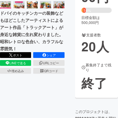
まちづくり・地域活性化
16%
ドバイのキッチンカーの装飾など
目標金額は
もほどこしたアーティストによる
500,000円
CAMPFIRE for Social Good
CAMPFIRE Creation
アート作品「トラックアート」が
CAMPFIREふるさと納税
machi-ya
コミュニティ
身近な雑貨に生れ変わりました。
支援者数
20
人
昭和レトロな色合い、カラフルな
雰囲気！
ポスト
シェア
LINEで送る
URLコピー
募集終了まで残
り
埋め込み
QRコード
終了
このプロジェクトは、