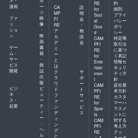
メ・
ポ
約
RE
漫画
ー
CA
説
細則
for
ツ
MP
明
プライ
Soci
ファ
映
FI
会
バシー
al
ッ
像
RE
・
ポリ
Goo
ショ
・
ア
相
シー
d
ン
映
カ
談
特定商
CAM
画
デ
会
取引法
PFI
ゲー
書
ミ
に基づ
RE
ム・
籍
ー
く表記
for
サー
・
と
情報セ
Ente
ビス
雑
は
キュリ
rtain
開発
誌
ク
サ
ティ方
men
出
ラ
ポ
針
t
版
ウ
ー
反社基
CAM
ビジ
ビ
ド
ト
本方針
PFI
ネ
ュ
フ
サ
カスタ
RE
ス・
ー
ァ
ー
マーハ
for
起業
テ
ン
ビ
ラスメ
Spor
ィ
デ
ス
ントに
ts
ー
ィ
対する
CAM
・
ン
考え方
PFI
ヘ
グ
クッ
RE
ル
と
キーポ
ふる