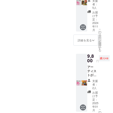
支援
描いた
て花瓶
合いを
者：
トラッ
代わり
お選び
5人
クアー
や小物
くださ
お届
トを施
入れ、
い。柄
け予
したマ
インテ
定：
はラン
グカッ
2024
リアと
ダムと
年11
プ 早期
してお
なりま
こ
月
割引
楽しみ
の
す。 ★
リ
15％引
くださ
タ
お好み
ー
き 通常
い。 ■
ン
の色合
詳細を見る
を
3500円
商品を
選
いがあ
択
×2点
発送ご
す
る場合
る
7000円
希望の
は備考
9,8
の品を
方 お好
欄でお
残り48
5950円
00
きな色
知らせ
円
サイ
合いを
くださ
アー
ズ：
お選び
い★ ・
ティス
縦 9.5
くださ
青系、
トが手
㎝ 底7.5
い。柄
赤系、
描きで
㎝ 開口
はラン
イエ
支援
描いた
部8.1㎝
ダムと
ロー
者：
トラッ
素材：
なりま
2人
系、グ
クアー
ホー
す。 ★
リーン
お届
トを施
ロー製
お好み
け予
系、黒
した水
ご注意
定：
の色合
系、そ
差し大
2025
点 雑貨
いがあ
の他
年01
通常価
として
る場合
ミック
こ
月
格
花瓶代
の
は備考
ス 発送