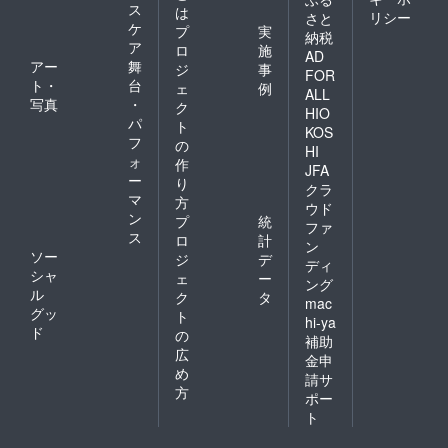
ス
は
リシー
さと
ケ
プ
実
納税
ア
ロ
施
AD
アー
舞
ジ
事
FOR
ト・
台
ェ
例
ALL
写真
・
ク
HIO
パ
ト
KOS
フ
の
HI
ォ
作
JFA
ー
り
クラ
マ
方
ウド
ン
プ
統
ファ
ス
ロ
計
ン
ソー
ジ
デ
ディ
シャ
ェ
ー
ング
ル
ク
タ
mac
グッ
ト
hi-ya
ド
の
補助
広
金申
め
請サ
方
ポー
ト