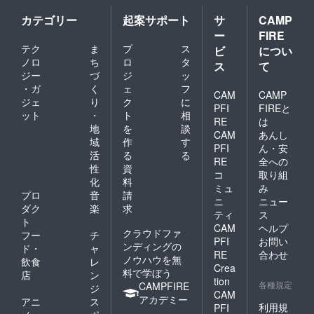
カテゴリー
起案サポート
サ
CAMP
ー
FIRE
テク
ま
プ
ス
ビ
につい
ノロ
ち
ロ
タ
ス
て
ジー
づ
ジ
ッ
・ガ
く
ェ
フ
CAM
CAMP
ジェ
り
ク
に
PFI
FIREと
ット
・
ト
相
RE
は
地
を
談
CAM
あんし
域
作
す
PFI
ん・安
活
る
る
RE
全への
性
資
コ
取り組
化
料
ミュ
み
プロ
音
請
ニ
ニュー
ダク
楽
求
ティ
ス
ト
CAM
ヘルプ
クラウドファ
フー
チ
PFI
お問い
ンディングの
ド・
ャ
RE
合わせ
ノウハウを無
飲食
レ
Crea
料で学ぼう
店
ン
tion
各種規定
CAMPFIRE
ジ
CAM
アカデミー
アニ
ス
利用規
PFI