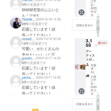
ポスト
催
け予
もらい、沢山の人を笑
5件
の支援者です
カー
定：
モノ作りの
顔にして欲しいです！
ド】 感
2025
SNS研究室のふじいと
年12
ための
謝の気
応援しています！頑
こ
もこです‼️
月
持ちを
の
MEDIA【あ
Yastaka Masui
2024/10/18 14:56
リ
張ってください！
込め
タ
母親の介護してまして
る・みる
ー
28件
の支援者です
て、お
ン
詳細を見る
を
部屋に飾りたくて購入
礼の
MEDIA】な
応援しています！頑
選
択
メッ
す
しました✨
どを運営！
張ってください！
る
セージ
nosada2316
2024/10/18 00:38
楽しみにしてます❣️
3,1
をお送
14件
の支援者です
残り97
りしま
50
素敵なアイ
円
す。 ポ
可愛い、がたくさんの
テムを通し
アー
スト
幸せといっしょに広が
ティス
て誰かの毎
カード
guestcde600abf9f4
2024/10/17 14:20
トが手
をお届
りますように！応援し
日が、素敵
9件
の支援者です
描きで
け先に
支援
ております！！
な1日となる
描いた
応援しています！頑
お届け
者：
トラッ
しま
ようにの
3人
張ってください！
クアー
す。 ※
お届
yamaneko3
2024/10/17 12:50
思いを込め
トを施
普通郵
け予
3件
の支援者です
て、モノの
したマ
便での
定：
応援しています！頑
グカッ
2024
発送と
価値を伝え
年11
プ 早期
なりま
張ってください！
ています！
こ
月
割引
す。
の
リ
10％引
タ
ー
き 通常
ン
詳細を見る
を
3500円
選
択
の品を