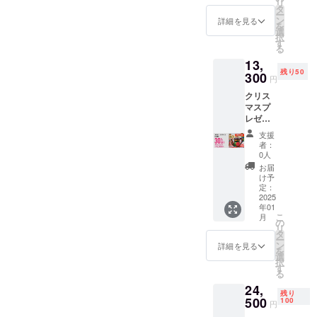
リ
7000円
わりや
タ
欄でお
はヤマ
ー
と マ
小物入
ン
知らせ
詳細を見る
ト運輸
を
グカッ
れ、イ
選
くださ
や郵便
択
プ通常
ンテリ
す
い★ ・
局から
る
価格
アとし
青系、
となり
13,
3500円
てお楽
赤系、
ます。
残り50
×２つ
300
しみく
イエ
■リアル
円
合計
ださ
ロー
受渡し
クリス
14,000
い。 ■
系、グ
ご希望
マスプ
円の
商品を
リーン
の方 11
レゼン
30％匹
発送ご
系、黒
月29日
トや
で9800
希望の
系、そ
（金）
支援
パー
円の
方 お好
の他
者：
～12月1
ティ、
セット
きな色
0人
ミック
日
模様替
です。
合いを
ス 発送
お届
（日）
え、お
個数限
お選び
け予
はヤマ
まで下
誕生日
定のお
定：
くださ
ト運輸
記イベ
プレゼ
2025
得セッ
い。柄
や郵便
ント場
年01
ントな
トとな
はラン
局から
所で受
こ
月
どにお
りま
の
ダムと
となり
け渡し
リ
すす
す！ 水
タ
なりま
ます。
可能で
ー
め。
差し大
ン
す。 発
詳細を見る
■リアル
す。 ※
を
アー
サイズ
選
送はヤ
受渡し
お好き
択
ティス
縦 16
す
マト運
ご希望
な柄や
る
トが手
㎝ 幅
輸や郵
の方 11
色のア
24,
描きで
（取っ
便局か
月29日
イテム
残り
描いた
500
手から
100
らとな
（金）
円
をお選
トラッ
注ぎ口
りま
～12月1
び頂け