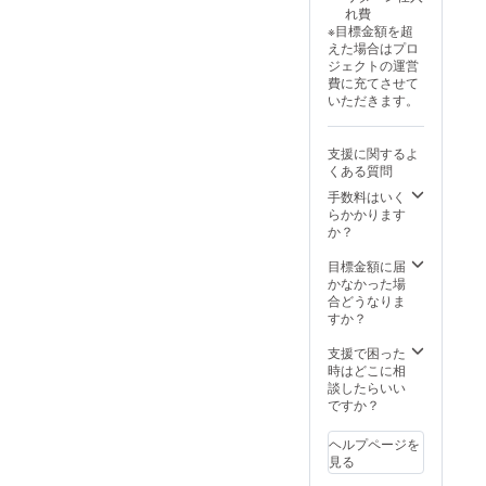
です。
定で
系、グ
底8.5㎝
ス 発送
れ費
トラッ
す。消
リーン
開口
はヤマ
※目標金額を超
クアー
費税・
系、黒
部：7.5
ト運輸
えた場合はプロ
トの世
送料は
系、そ
㎝
や郵便
ジェクトの運営
界につ
込みで
の他
局から
費に充てさせて
かりた
す。
ミック
となり
いただきます。
い方に
ス 発送
ます。
のため
はヤマ
※お届け
の限定
ト運輸
は、
支援に関するよ
セット
や郵便
2024年
くある質問
10万円
局から
12月～
相当が
手数料はいく
となり
2025年
45％オ
らかかります
ます。
1月とな
フ
か？
★発送
りま
55,000
は2024
す。 そ
円 ※
目標金額に届
年12月
の他 送
カッコ
かなかった場
～2025
料、消
内は、
合どうなりま
年1月と
費税は
通常価
すか？
なりま
込み
格 ※こ
す★
ちらは
支援で困った
配送限
時はどこに相
定で
談したらいい
す。消
ですか？
費税・
送料は
ヘルプページを
込みで
見る
す。 ※