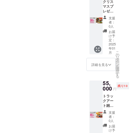
クリス
クアー
先端ま
す。 お
日
ます。
マスプ
トを施
で）約
好みの
（日）
■商品受
レゼン
した小
17.5㎝
色合い
まで下
け渡し
トや
さな水
底8.5㎝
を備考
記イベ
支援
場所■
パー
差し 5
開口
欄へお
者：
ント場
イベン
ティ、
個セッ
部：7.5
0人
知らせ
所で受
ト名：
模様替
ト 通常
㎝ マグ
くださ
お届
け渡し
こだわ
え、お
価格
カップ
け予
い。 ・
可能で
りの材
誕生日
3800円
定：
大きさ
青系、
す。 ※
料展 場
プレゼ
2025
×5個を
サイ
赤系、
お好き
所：
年01
ントな
30％引
ズ：
イエ
な柄や
STORIE
こ
月
どにお
きで、
の
縦 9.5
ロー
色のア
S
リ
すす
13,300
タ
㎝ 底7.5
系、グ
イテム
TOKYO
ー
め。
円 サイ
ン
㎝ 開口
詳細を見る
リーン
をお選
（3styl
を
アー
ズ 縦
選
部8.1㎝
系、黒
び頂け
e） 住
択
ティス
11㎝
す
素材：
系、そ
ます。
所：〒
る
トが手
底5.5㎝
ホー
の他
■商品受
162-
55,
描きで
素材：
ロー製
ミック
け渡し
0813 東
残り10
描いた
000
ホー
ご注意
ス ■リ
円
場所■
京都新
トラッ
ロー製
点 ドバ
アル受
イベン
宿区東
トラッ
クアー
ご注意
イでは
渡しご
ト名：
五軒町
クアー
トを施
点 雑貨
この水
希望の
こだわ
4-17 11
ト雑
したマ
として
差しが
方 11月
りの材
時～18
貨 ク
グカッ
花瓶代
お茶を
29日
支援
料展 場
時ま
リスマ
プ 早期
わりや
注ぐた
者：
（金）
所：
で。 そ
スセッ
割引
小物入
0人
めの水
～12月1
STORIE
の他 送
ト お皿
30％引
れ、イ
差しと
お届
日
S
料、消
（3000
き 通常
ンテリ
け予
して使
（日）
TOKYO
費税は