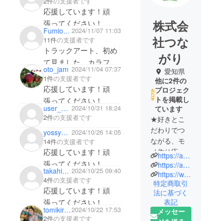
2件
の支援者です
応援しています！頑
株式会
張ってください！
Fumio Mitani
2024/11/07 11:03
社つな
11件
の支援者です
トラックアート、初め
がり
て見ました。カラフル
oto_jam
2024/11/04 07:37
愛知県
でいいですね。応援し
1件
の支援者です
他に2件の
ています！頑張ってく
応援しています！頑
プロジェク
ださい！
トを掲載し
張ってください！
user_4c1ede3aacc4
2024/10/31 18:24
ています
2件
の支援者です
★好きとこ
だわりでつ
yossy7489
2024/10/26 14:05
ながる、モ
14件
の支援者です
応援しています！頑
ノ作り応
https://arumiru.com/
援 サービ
張ってください！
https://arumiru.com/post/%E3%81%82%E3%82%8B%E3%83%BB%E3%81%BF%E3%82%8Blab
takahiro_nomura
2024/10/25 09:40
ス ある・
https://www.instagram.com/kodawarizairyo/
4件
の支援者です
特定商取引
みるです★
応援しています！頑
法に基づく
私たちは、
張ってください！
表記
国内外の
tomikira0228
2024/10/22 17:53
メッセー
アーティス
2件
の支援者です