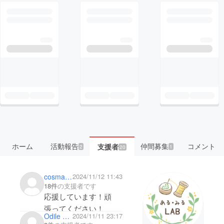
ホーム
活動報告
仲間募集
コメント
支援者
2
1
20
cosmamashochan
2024/11/12 11:43
18件
の支援者です
応援しています！頑
張ってください！
Odile Odile
2024/11/11 23:17