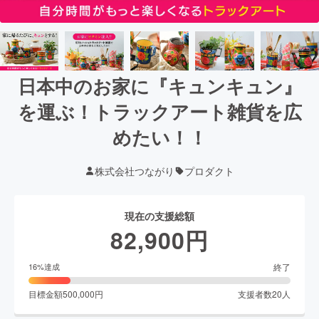
日本中のお家に『キュンキュン』
を運ぶ！トラックアート雑貨を広
めたい！！
株式会社つながり
プロダクト
現在の支援総額
82,900
円
終了
16
%達成
目標金額
500,000
円
支援者数
20
人