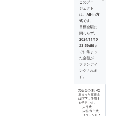
（7000
クアー
ださ
このプロ
赤系、
きな色
所：〒
円）、
ト雑貨
い。 ■
イエ
合いを
162-
ジェクト
水差し
が15個
商品を
ロー
お選び
0813 東
小
入った
発送ご
は、
All-In方
系、グ
くださ
京都新
（4500
お得な
希望の
リーン
い。柄
宿区東
式
です。
円）ふ
セット
方 お好
系、黒
はラン
五軒町
た付花
です。
きな色
目標金額に
系、そ
ダムと
4-17 11
瓶
トラッ
合いを
の他
なりま
時～18
関わらず、
（4500
クアー
お選び
ミック
す。 ★
時ま
円）、
トの世
くださ
2024/11/15
ス 発送
お好み
で。 そ
ふたつ
界につ
い。柄
はヤマ
の色合
の他 送
23:59:59
ま
き缶大
かりた
はラン
ト運輸
いがあ
料、消
サイズ
い方に
ダムと
でに集まっ
や郵便
る場合
費税は
（5000
のため
なりま
局から
は備考
込み
た金額が
円）な
の限定
す。 ★
となり
欄でお
ど、ク
セット
お好み
ファンディ
ます。
知らせ
リスマ
10万円
の色合
水差し
くださ
ングされま
スプレ
相当が
いがあ
大 大
い★ ・
ゼント
45％オ
る場合
す。
きさ サ
青系、
におす
フ
は備考
イズ
赤系、
すめの
55,000
欄でお
縦 16
イエ
トラッ
円 ※
知らせ
㎝ 幅
ロー
支援金の使い道
クアー
カッコ
くださ
（取っ
系、グ
集まった支援金
ト雑貨
内は、
い★ ・
手から
リーン
は以下に使用す
が15個
通常価
青系、
注ぎ口
系、黒
る予定です。
入った
格 ※こ
赤系、
先端ま
系、そ
人件費
お得な
ちらは
イエ
で）約
の他
広報/宣伝費
セット
配送限
ロー
17.5㎝
ミック
リターン仕入