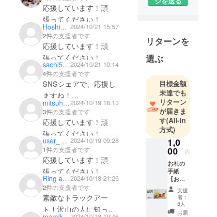
ジを送る
トや職人さ
応援しています！頑
ん、作家さ
張ってください！
Hoshiko88
2024/10/21 15:57
んの作品や
2件
の支援者です
商品をとお
リターンを
応援しています！頑
して
張ってください！
選ぶ
文化を伝え
sachi53mirai
2024/10/21 10:14
あうをコン
4件
の支援者です
セプトに、
SNSシェアで、応援し
目標金額
モノ作りの
未達でも
ますね！
リターン
応援サービ
mitsuhiko mochizuki
2024/10/19 18:13
無事達成しますよう
が届きま
3件
の支援者です
スを運営し
に！！
す
(All-in
応援しています！頑
ています！
方式)
張ってください！
user_53001afb0354
2024/10/19 09:28
1,0
数か月に1
1件
の支援者です
00
円
回、東京都
応援しています！頑
お礼の
神楽坂にて
張ってください！
手紙
展示販売イ
Ring a bell
2024/10/18 21:26
【お礼
のメッ
ベント【こ
2件
の支援者です
支援
セージ
素敵なトラックアー
者：
だわりの材
とオリ
5人
料展】の開
ト！沢山の人に知って
ジナル
お届
mamikoro
2024/10/18 19:46