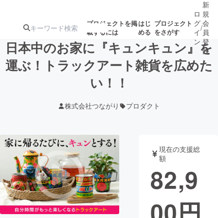
新
ロ
規
グ
会
プロジェクトを掲
はじ
プロジェクト
/
載するには
める
をさがす
イ
員
ン
登
日本中のお家に『キュンキュン』を
録
運ぶ！トラックアート雑貨を広めた
い！！
人気のプロ
注目のリ
注目の新着プロ
募集終了が近いプ
もうすぐ公開
ジェクト
ターン
ジェクト
ロジェクト
されます
株式会社つながり
プロダクト
アート・写真
音楽
現在の支援総
テクノロジー・ガジェット
ゲーム・サ
額
82,9
映像・映画
書籍・雑誌
00
円
ビジネス・起業
チャレンジ