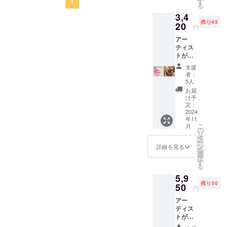
す
1
る
3150円
3,4
サイ
残り45
ズ：
20
円
縦 9.5
アー
㎝ 底7.5
ティス
㎝ 開口
トが手
部8.1㎝
描きで
素材：
支援
描いた
ホー
者：
トラッ
ロー製
5人
クアー
ご注意
お届
トを施
点 雑貨
け予
したミ
として
定：
ニサイ
2024
花瓶代
年11
ズの水
わりや
こ
月
差し 早
小物入
の
リ
期割引
れ、イ
タ
ー
10％引
ンテリ
ン
詳細を見る
を
き 通常
アとし
選
択
3800円
てお楽
す
る
の品を
しみく
5,9
3420円
ださ
残り30
サイズ
50
い。 ■
円
縦 11
商品を
アー
㎝ 底5.5
発送ご
ティス
㎝ ご注
希望の
トが手
意点 雑
方 お好
描きで
貨とし
きな色