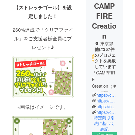
CAMP
【ストレッチゴール】を設
FIRE
定しました！
Creatio
260%達成で「クリアファイ
n
ル」をご支援者様全員にプ
東京都
レゼント♪
他に357件
のプロジェ
クトを掲載
しています
「CAMPFIR
E
Creation（キ
ャンプファ
https://camp-fire.jp/creation
イヤー クリ
https://twitter.com/CF_Creation
エーショ
https://camp-fire.jp/privacy
※画像はイメージです。
https://camp-fire.jp/inquiries
ン）」は、
特定商取引
株式会社
法に基づく
CAMPFIRE
表記
の商品企画
メッセー