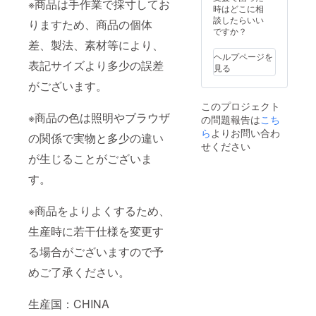
※商品は手作業で採寸してお
す。
時はどこに相
談したらいい
りますため、商品の個体
ですか？
差、製法、素材等により、
ヘルプページを
表記サイズより多少の誤差
見る
がございます。
このプロジェクト
※商品の色は照明やブラウザ
の問題報告は
こち
ら
よりお問い合わ
の関係で実物と多少の違い
せください
が生じることがございま
す。
※商品をよりよくするため、
生産時に若干仕様を変更す
る場合がございますので予
めご了承ください。
生産国：CHINA