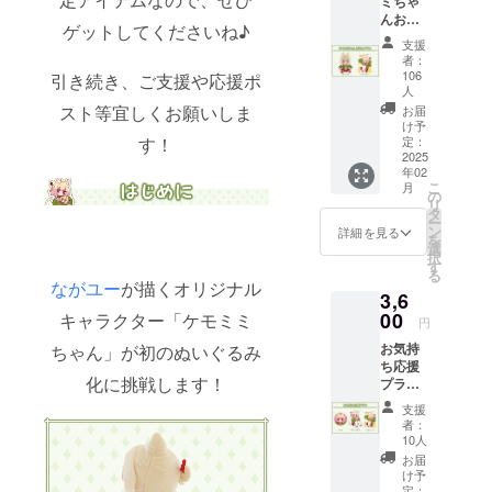
ミちゃ
は消費
んお迎
税
ゲットしてくださいね♪
えプラ
（10%
支援
ン ・ぬ
）と送
者：
いぐる
料1,100
106
引き続き、ご支援や応援ポ
み 1点
円を含
人
・サン
んでお
スト等宜しくお願いしま
お届
キュー
りま
け予
す！
レ
定：
す。
2025
ター 1
年02
点 画像
こ
月
はイ
の
リ
メージ
タ
ー
です。
ン
詳細を見る
を
金額に
選
択
は消費
す
る
税
ながユー
が描くオリジナル
3,6
（10%
00
キャラクター「ケモミミ
）と送
円
料990円
お気持
ちゃん」が初のぬいぐるみ
を含ん
ち応援
でおり
化に挑戦します！
プラン
ます。
・ぷに
支援
缶 1点
者：
・アク
10人
リルス
お届
タン
け予
ド 1点
定：