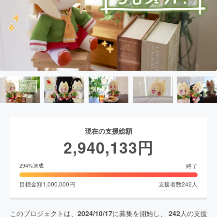
現在の支援総額
2,940,133
円
終了
294
%達成
目標金額
1,000,000
円
支援者数
242
人
このプロジェクトは、
2024/10/17
に募集を開始し、
242
人の支援