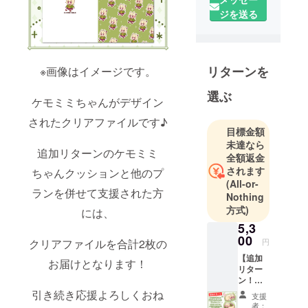
チームで
ジを送る
す。
クラウド
ファンディ
ングでの商
リターンを
※画像はイメージです。
品化実現を
選ぶ
目指して、
ケモミミちゃんがデザイン
クリエイ
されたクリアファイルです♪
ターとのコ
目標金額
未達なら
ラボ企画や
追加リターンのケモミミ
全額返金
自社オリジ
されます
ちゃんクッションと他のプ
ナルのアイ
(All-or-
テム企画を
ランを併せて支援された方
Nothing
行ってま
方式)
には、
す。
5,3
00
クリアファイルを合計2枚の
円
◾️営業日のご
【追加
お届けとなります！
案内
リター
ン！ケ
営業時間：
モミミ
引き続き応援よろしくおね
平日 10:00〜
支援
ちゃん
者：