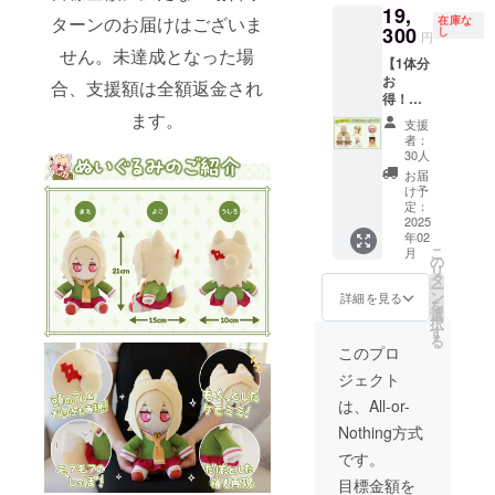
19,
に缶 1
ターンのお届けはございま
在庫な
点 ・ア
300
し
円
クリル
せん。未達成となった場
【1体分
スタン
お
ド 1点
合、支援額は全額返金され
得！】
・タペ
ケモミ
ます。
スト
支援
ミちゃ
リー 1
者：
んいっ
点 ●色
30人
ぱいプ
紙イラ
お届
ラン
ストは
け予
【30名
イメー
定：
様限
2025
ジ画像
年02
定！】
になり
こ
月
ぬいぐ
ます。
の
リ
るみ１
●必ず備
タ
ー
体5100
考欄
ン
詳細を見る
を
円が割
に、色
選
択
引に
紙に入
す
る
なって
れる宛
このプロ
いるお
名をご
ジェクト
得なプ
記入く
ランで
ださ
は、All-or-
す。 ・
い。 ●
Nothing方式
ぬいぐ
宛名の
るみ 3
必要が
です。
点 ・サ
ない場
目標金額を
ン
合は