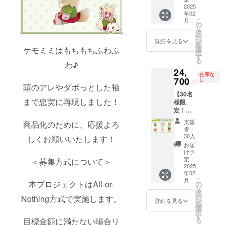
・サン
2025
年02
キュー
こ
月
レ
の
リ
ター 1
タ
ー
点 画像
ン
詳細を見る
を
はイ
選
ケモミミはもちもちふわふ
択
メージ
す
る
です。
わ♪
24,
金額に
在庫な
は消費
700
し
円
頭のアレやダボっとした袖
税
【30名
（10%
まで忠実に再現しました！
様限
）と送
定！】
料660円
直筆色
を含ん
支援
商品化のために、応援よろ
紙付き
でおり
者：
プラン
ます。
30人
しくお願いいたします！
・ぬい
お届
ぐる
け予
み 1点
定：
＜募集方式について＞
・直筆
2025
年02
色紙 1
こ
月
点 ・サ
本プロジェクトはAll-or-
の
リ
ン
タ
ー
Nothing方式で実施します。
キュー
ン
詳細を見る
を
レ
選
択
ター 1
す
目標金額に満たない場合リ
る
点 ・ぷ