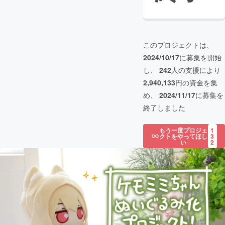
このプロジェクトは、
2024/10/17
に募集を開始
し、
242
人の支援により
2,940,133
円の資金を集
め、
2024/11/17
に募集を
終了しました
もう一度プロジェ
1
クトをやってほし
3
い
2