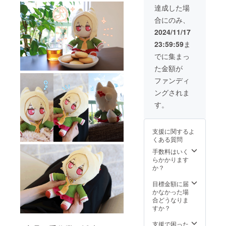
キュー
「宛名
達成した場
レ
不要」
合にのみ、
ター 1
とご記
点 ・ぷ
入くだ
2024/11/17
に缶 1
さい。
23:59:59
ま
点 ・ア
●恐縮で
クリル
すが、
でに集まっ
スタン
備考欄
た金額が
ド 1点
記入後
・タペ
の宛名
ファンディ
スト
変更は
ングされま
リー 1
不可と
点 30名
なって
す。
様限定
おりま
になり
す。 画
ます。
像はイ
支援に関するよ
画像は
メージ
くある質問
イメー
です。
ジで
金額に
手数料はいく
す。 金
は消費
らかかります
額には
税
か？
消費税
（10%
（10%
）と送
目標金額に届
）と送
料1,100
かなかった場
料1,100
円を含
合どうなりま
円を含
んでお
すか？
んでお
りま
りま
す。
支援で困った