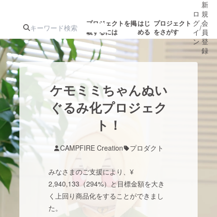
新
ロ
規
グ
会
プロジェクトを掲
はじ
プロジェクト
/
載するには
める
をさがす
イ
員
ン
登
録
人気のプロ
注目のリ
注目の新着プロ
募集終了が近いプ
もうすぐ公開
ケモミミちゃんぬい
ジェクト
ターン
ジェクト
ロジェクト
されます
ぐるみ化プロジェク
ト！
アート・写真
音楽
CAMPFIRE Creation
プロダクト
テクノロジー・ガジェット
ゲーム・サ
みなさまのご支援により、¥
映像・映画
書籍・雑誌
2,940,133（294%）と目標金額を大き
く上回り商品化をすることができまし
た。
ビジネス・起業
チャレンジ