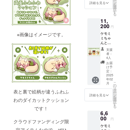
ー
点 ・ア
ン
詳細を見る
を
しては、プ
クリル
選
択
スタン
ライバシー
す
る
ド 1点
ポリシーに
11,
・タペ
準じて管理
スト
200
円
リー 1
させていた
ケモミ
※画像はイメージです。
点 画像
だきます。
ミちゃ
はイ
んとタ
メージ
ペスト
です。
支援
リープ
金額に
者：
ラン ・
は消費
4人
ぬいぐ
税
お届
るみ 1
（10%
け予
点 ・タ
）と送
定：
ペスト
2025
料1,100
年02
リー 1
円を含
こ
月
点 ・サ
んでお
の
リ
ン
りま
タ
表と裏で絵柄が違うふわふ
ー
キュー
す。
ン
詳細を見る
を
レ
わのダイカットクッション
選
択
ター 1
す
る
です！
点 画像
6,6
はイ
メージ
00
円
クラウドファンディング限
です。
ケモミ
金額に
定アイテムなので、ぜひ