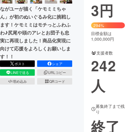
3
円
ながユーが描く「ケモミミちゃ
ん」が初のぬいぐるみ化に挑戦し
ます！ケモミミはモチっとふわふ
294%
わ♪尻尾や頭のアレとお団子も忠
目標金額は
1,000,000円
実に再現しました！商品化実現に
向けて応援をよろしくお願いしま
支援者数
す！！
242
ポスト
シェア
LINEで送る
URLコピー
人
埋め込み
QRコード
募集終了まで残
り
終了