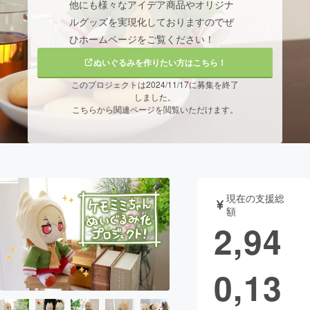
他にも様々なアイデア商品やオリジナ
ルグッズを実現化しておりますのでぜ
まちづくり・地域活性化
ひホームページをご覧ください！
ぬいぐるみを作りたい方はこちら！
CAMPFIRE for Social Good
CAMPFIRE Creation
このプロジェクトは2024/11/17に募集を終了
CAMPFIREふるさと納税
machi-ya
コミュニティ
しました。
こちらから関連ページを閲覧いただけます。
現在の支援総
額
2,94
0,13