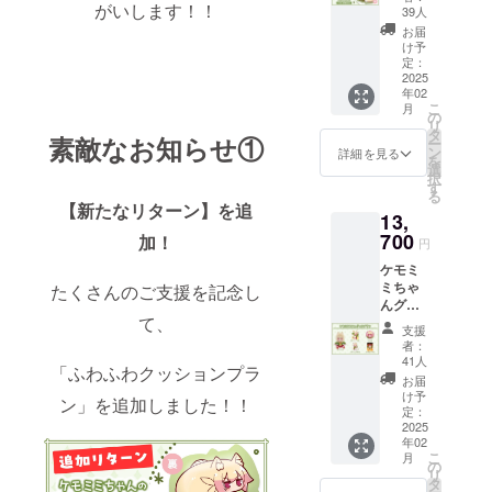
18:00 (土日
がいします！！
の両面
39人
ふわふ
祝、年末年
お届
わクッ
け予
始除く)
ショ
定：
※お問い合わ
ン】 ・
2025
年02
クッ
せから3営業
こ
月
ショ
の
日以内にご
リ
ン 1
タ
素敵なお知らせ①
ー
点
返信させて
ン
詳細を見る
を
（サイ
選
いただきま
択
ズ：約
す
る
す。
横
【新たなリターン】を追
13,
40cm）
※ ご質問に
画像は
700
加！
円
よってはお
イメー
ケモミ
応えできか
ジで
ミちゃ
たくさんのご支援を記念し
す。 金
ねる場合も
んグッ
額には
ございま
て、
ズプラ
消費税
支援
ン ・ぬ
（10%
す。
者：
いぐる
）と送
41人
「ふわふわクッションプラ
み 1点
料990円
お届
◾️ プライバ
・サン
を含ん
け予
ン」を追加しました！！
キュー
でおり
定：
シーポリ
レ
2025
ます。
シー
年02
ター 1
こ
月
点 ・ぷ
お問い合わ
の
リ
に缶 1
タ
せ内容に関