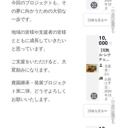
1kg】
2024
チェ
高温多
今回のプロジェクトも、そ
と濃厚
を引き
トポテ
年12
・個数:
は、香
湿を避
な甘さ
立てま
ト作り
こ
月
約3個
り高
の夢に向かうための大切な
の
け、冷
が魅
す。 2.
にも
リ
・重量:
く、滑
タ
暗所で
力。焼
自然の
ぴった
ー
一歩です。
約1kg
らかな
ン
保存 消
詳細を見る
き芋に
恵みを
りで
を
・保存
舌触り
選
費期限:
すると
そのま
す。
択
方法:高
と豊か
す
お手元
甘みが
まお届
る
地域の皆様や支援者の皆様
温多湿
な甘み
に届い
一層引
け 新
10,
を避け
が特徴
てから
き立ち
潟の自
とともに成長していきたい
常温、
000
の高級
7〜10日
ます。
円
然と農
冷暗所
洋梨で
産地: 新
シルク
と思っています。
家の丹
【完熟
で保存
す。一
潟県加
スイー
精込め
ル･レク
・消費
度口に
茂市
ト: 絹の
た栽培
チェ
期限も
すれば
ご支援をいただけると、大
【特
ように
によっ
2kg】
しくは
忘れら
徴】 1.
滑らか
支援
て、最
・個数:
賞味期
変励みになります。
れない
大玉で
者：
な舌触
も美味
約個5~7
限:お手
芳醇な
2人
シャ
りと、
しい状
個 ・重
元に届
味わい
キッと
お届
ほのか
態で収
農園継承・発展プロジェク
量:約
いてか
をお楽
け予
した食
な甘さ
穫され
2kg ・
ら7〜10
定：
しみく
感 新
が特
た新興
ト第二弾、どうぞよろしく
保存方
2024
日 ・産
ださ
興梨は
徴。ス
梨。家
年12
法:高温
地:新潟
い。 ・
その大
イーツ
お願いいたします。
庭での
こ
月
多湿を
県加茂
の
おすす
きさと
や料理
デザー
リ
避け常
市 ・特
タ
めポイ
シャ
に使う
トとし
ー
温、冷
徴: ル・
ン
ント: 収
詳細を見る
キッと
のに最
て、ま
を
暗所で
レク
選
穫後に
した歯
適で
た贈り
択
保存 ・
チェ
す
追熟を
ごたえ
す。 安
物とし
る
消費期
は、香
経て、
が特徴
納芋: 芋
ても喜
限もし