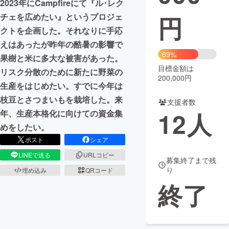
2023年にCampfireにて『ル･レク
円
チェを広めたい』というプロジェ
まちづくり・地域活性化
クトを企画した。それなりに手応
えはあったが昨年の酷暑の影響で
CAMPFIRE for Social Good
CAMPFIRE Creation
69%
果樹と米に多大な被害があった。
CAMPFIREふるさと納税
machi-ya
コミュニティ
目標金額は
リスク分散のために新たに野菜の
200,000円
生産をはじめたい。すでに今年は
枝豆とさつまいもを栽培した。来
支援者数
12
人
年、生産本格化に向けての資金集
めをしたい。
ポスト
シェア
LINEで送る
URLコピー
募集終了まで残
り
埋め込み
QRコード
終了