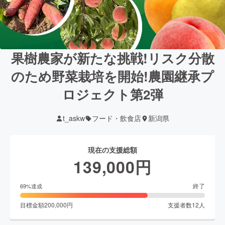
果樹農家が新たな挑戦!リスク分散
のため野菜栽培を開始!農園継承プ
ロジェクト第2弾
t_askw
フード・飲食店
新潟県
現在の支援総額
139,000
円
終了
69
%達成
目標金額
200,000
円
支援者数
12
人