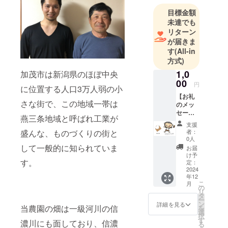
目標金額
未達でも
リターン
が届きま
す
(All-in
方式)
1,0
加茂市は新潟県のほぼ中央
00
円
に位置する人口3万人弱の小
【お礼
さな街で、この地域一帯は
のメッ
セー
燕三条地域と呼ばれ工業が
ジ、オ
支援
リジナ
盛んな、ものづくりの街と
者：
ルス
0人
テッ
して一般的に知られていま
お届
カー】
け予
す。
感謝の
定：
気持ち
2024
年12
を込め
こ
月
て、お
の
リ
礼の
タ
ー
メッ
ン
詳細を見る
当農園の畑は一級河川の信
を
セージ
選
択
とオリ
す
濃川にも面しており、信濃
る
ジナル