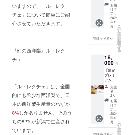
でお届
も美味
リフ
たっぷ
た贅沢
味わい
けしま
お届
いますので、「ル・レク
しい状
レッ
り詰め
なセッ
をお楽
け予
す。贅
態で収
シュに
合わせ
トで
定：
チェ」について簡単にご紹
しみく
沢なひ
穫され
ぴった
た贅沢
2024
す。洋
ださ
ととき
た新興
りで
年12
セッ
介させていただきます。
梨と和
い。 ・
をご家
梨。家
こ
月
す。
ト〜 新
梨、そ
の
おすす
族や大
庭での
リ
潟県加
れぞれ
タ
めポイ
切な方
デザー
ー
茂市で
の個性
ン
ント: 収
詳細を見る
と一緒
トとし
を
育てら
を楽し
選
穫後に
に味
て、ま
択
れた高
みなが
す
追熟を
わって
た贈り
『幻の西洋梨』ル・レク
る
級果物
ら、秋
経て、
みては
物とし
18,
と新鮮
の味覚
最高の
いかが
チェ
ても喜
なさつ
000
を存分
食べ頃
でしょ
円
ばれる
まいも
にご堪
でお届
うか。
一品で
【限定
を一度
能くだ
けしま
ギフト
す。 3.
プレミ
に楽し
さい。
す。贅
にも最
秋限定
アム
める、
・個
沢なひ
適で
の贅沢
セッ
贅沢な
「ル・レクチェ」は、全国
数：洋
ととき
す。
支援
な味わ
ト】 〜
セット
梨(ル･
をご家
者：
【さつ
い 旬
秋の恵
的にも希少な西洋梨で、日
です。
レク
2人
族や大
まいも
の時期
みを
旬の味
チェ)3
切な方
お届
1kg】
だけ楽
本の西洋梨生産量のわずか
たっぷ
覚を食
個、和
け予
と一緒
・個
しめ
り詰め
卓にお
定：
梨（新
に味
数:3~6
8%
しかありません。そのう
る、新
合わせ
2024
届けし
興）3個
わって
個 ・重
興梨の
年12
た贅沢
ます！
・重
みては
ちの82%が新潟で生産され
量:1kg
こ
特別な
月
セッ
内容量:
の
量：約
いかが
・保存
リ
味わい
ト〜 通
洋梨
タ
3kg ・
ています。
でしょ
方法: 高
ー
をぜひ
常のプ
（ル・
ン
保存方
詳細を見る
うか。