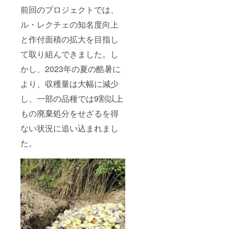
適で
楽しみ
りした
食後の
前回のプロジェクトでは、
す。 安
いただ
甘さ
デザー
納芋: 芋
けま
で、食
ル・レクチェの知名度向上
トとし
の中で
す。 新
後のデ
ても
も特に
興梨
と作付面積の拡大を目指し
ザート
ぴった
糖度が
（和
にぴっ
り。ご
高く、
て取り組んできました。し
梨）: み
たりで
家族や
焼き芋
ずみず
す。 さ
友人と
にする
かし、2023年の夏の酷暑に
しく、
つまい
分け
と蜜が
シャ
も: 新潟
合って
より、収穫量は大幅に減少
出るほ
キッと
の豊か
楽しむ
ど甘く
した食
な大地
のにも
し、一部の品種では9割以上
とろけ
感が特
で育っ
最適で
ます。
徴の大
もの廃棄処分をせざるを得
たさつ
す。
スイー
玉和
まいも
【おす
トポテ
ない状況に追い込まれまし
梨。
を2kgお
すめポ
ト作り
さっぱ
届け。
イン
にも
た。
りした
焼き芋
ト】 1 .
ぴった
甘さ
や天ぷ
和洋梨
り。
で、食
ら、ス
の食べ
後のデ
イーツ
比べを
ザート
作りに
楽しむ
にぴっ
もぴっ
異な
たりで
たりで
る食感
す。 さ
す。紅
と風味
つまい
はる
を持つ
も: 新潟
か、シ
和梨と
の豊か
ルクス
洋梨を