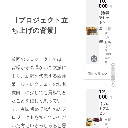
10,
り高
最高の
です。
の中で
ばれる
くは賞
000
く、滑
食べ頃
みずみ
円
も特に
一品で
味期限:
らかな
でお届
ずしい
糖度が
す。 3.
【和洋
お手元
舌触り
けしま
果汁
高く、
秋限定
梨セッ
【プロジェクト立
に届い
と豊か
す。贅
と、甘
焼き芋
の贅沢
ト〜贅
てから
な甘み
沢なひ
さと絶
にする
な味わ
沢な和
7〜10日
が特徴
ち上げの背景】
ととき
妙な酸
支援
と蜜が
い 旬
梨と洋
・産地:
の高級
をご家
者：
味のバ
出るほ
の時期
梨の食
新潟県
洋梨で
2人
族や大
ランス
ど甘く
だけ楽
べ比べ
加茂市
す。一
切な方
お届
がとれ
とろけ
しめ
セッ
・特徴:
度口に
け予
と一緒
た味わ
ます。
る、新
ト〜】
ル・レ
定：
すれば
に味
いが秋
スイー
興梨の
新潟県
2024
クチェ
忘れら
わって
の味覚
トポテ
特別な
年12
前回のプロジェクトでは、
加茂市
は、香
れない
みては
を引き
ト作り
こ
味わい
月
で育て
り高
の
芳醇な
いかが
立てま
にも
リ
をぜひ
皆様からの温かいご支援に
られ
く、滑
タ
味わい
でしょ
す。 2.
ぴった
ー
お楽し
た、香
らかな
ン
をお楽
詳細を見る
うか。
自然の
より、新潟を代表する西洋
りで
を
みくだ
り高い
舌触り
選
しみく
ギフト
恵みを
す。
択
さい。
洋梨
と豊か
す
ださ
にも最
梨「ル・レクチェ」の知名
そのま
る
絶妙な
「ル・
な甘み
い。 ・
適で
まお届
酸味と
12,
レク
が特徴
度向上に少しでも貢献でき
おすす
す。
け 新
甘み、
チェ」
000
の高級
めポイ
円
潟の自
そして
と、み
たことを嬉しく思っていま
洋梨で
ント: 収
然と農
口いっ
【プレ
ずみず
す。一
穫後に
家の丹
ぱいに
す。今回初めて私たちのプ
ミアム
しい和
度口に
追熟を
精込め
広がる
セッ
梨「新
すれば
経て、
た栽培
ロジェクトを知っていただ
瑞々し
ト】 〜
興梨」
忘れら
最高の
支援
によっ
さが、
秋の恵
を詰め
れない
食べ頃
者：
いた方もいらっしゃると思
て、最
食後の
みを
合わせ
芳醇な
2人