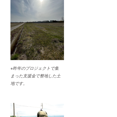
しみく
謝やお
け 洋
ださ
祝い
梨は追
い。 2.
に、贅
熟して
贈り物
沢な秋
から、
にも最
の味覚
和梨は
適 見
をお届
みずみ
た目に
けしま
ずしい
も豪華
す。 3.
状態
なこの
健康志
で、そ
セット
向にも
れぞれ
は、贈
嬉しい
最高の
答品と
内容
食べ頃
しても
果物や
を迎え
最適で
さつま
られる
す。大
いもは
ように
切な方
ビタミ
発送い
※昨年のプロジェクトで集
への感
ンや食
たしま
謝やお
物繊維
す。新
まった支援金で整地した土
祝い
が豊富
潟県の
に、贅
で、健
地です。
豊かな
沢な秋
康志向
自然の
の味覚
の方に
恵み
をお届
もおす
を、ぜ
けしま
すめの
ひご家
す。 3.
セット
庭でお
健康志
です。
楽しみ
向にも
自然の
くださ
嬉しい
甘みと
い。 秋