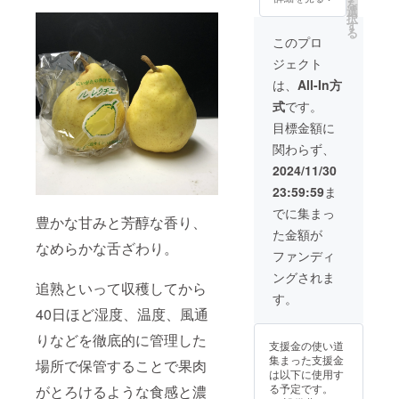
温多湿
を
お楽し
レミア
レク
選
法：高
ギフト
を避け
択
みくだ
ムセッ
チェ）3
す
温多湿
にも最
常温、
る
さい。
トより
個 和梨
を避
このプロ
適で
冷暗所
絶妙な
更に厳
（新
け、冷
す。
で保存
酸味と
ジェクト
選され
興）3個
暗所で
・消費
甘み、
た形や
さつま
保存 ・
は、
All-In方
期限:
そして
大きさ
いも
消費期
１ヶ月
口いっ
式
です。
など今
2kg（5
限もし
程度 ・
ぱいに
シーズ
〜10
くは賞
目標金額に
産地:新
広がる
ン最高
個） 重
味期
潟県加
瑞々し
関わらず、
の一品
量: 約
限：お
茂市 ・
さが、
をお届
5kg 保
手元に
2024/11/30
品種に
食後の
けしま
存方法:
届いて
ついて:
リフ
23:59:59
ま
す！ 内
高温多
から
「紅は
レッ
容量: 洋
湿を避
7~10日
でに集まっ
る
シュに
豊かな甘みと芳醇な香り、
梨
け、冷
産地：
か」、
ぴった
た金額が
（ル・
暗所で
新潟県
「シル
なめらかな舌ざわり。
りで
レク
保存。
加茂市
ファンディ
クス
す。
チェ）3
さつま
【特
イー
ングされま
個 和梨
いもは
徴】
追熟といって収穫してから
ト」、
（新
長期間
ル・レ
す。
「安納
興）3個
保存可
クチェ
40日ほど湿度、温度、風通
芋」な
さつま
能です
（洋
どの品
いも
りなどを徹底的に管理した
が、追
梨）
種をラ
支援金の使い道
2kg（5
熟後の
新潟特
ンダム
集まった支援金
場所で保管することで果肉
〜10
洋梨は
産の高
でお届
は以下に使用す
個） 重
冷蔵保
級洋
けしま
る予定です。
がとろけるような食感と濃
量: 約
存がお
梨、