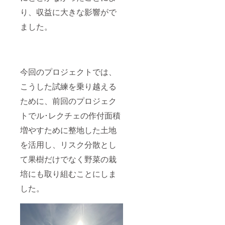
イン
せたプ
適 見
り、収益に大きな影響がで
ト】 1.
レミア
た目も
旬の味
ムセッ
豪華な
ました。
覚を一
ト。季
この和
度に楽
節の味
洋梨
しむ
わいを
セット
新潟の
家族や
は、大
豊かな
大切な
切な方
自然が
人と分
今回のプロジェクトでは、
への贈
育んだ
け合っ
り物に
こうした試練を乗り越える
高級果
てお楽
もぴっ
物と、
しみく
たりで
ために、前回のプロジェク
栄養豊
ださ
す。美
富なさ
い。 2.
味しい
トでル･レクチェの作付面積
つまい
贈り物
果物を
もを詰
にも最
贈るこ
増やすために整地した土地
め合わ
適 見
とで、
せたプ
た目に
を活用し、リスク分散とし
感謝の
レミア
も豪華
気持ち
ムセッ
て果樹だけでなく野菜の栽
なこの
やお祝
ト。季
セット
いの気
培にも取り組むことにしま
節の味
は、贈
持ちを
わいを
答品と
伝える
した。
家族や
しても
ことが
大切な
最適で
できま
人と分
す。大
す。 3.
け合っ
切な方
食べ頃
てお楽
への感
でお届