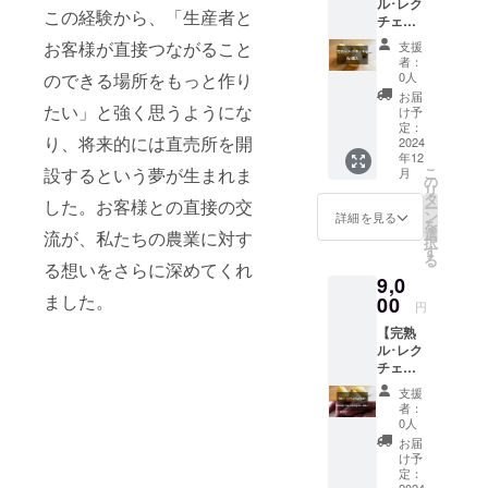
ル･レク
は、
甘みや
【特
ト: 絹の
この経験から、「生産者と
チェ
シャ
食感を
徴】 1.
ように
1kg】
キッと
お楽し
大玉で
お客様が直接つながること
滑らか
支援
・個数:
した食
みくだ
シャ
者：
な舌触
約3個
感とみ
さい。
0人
のできる場所をもっと作り
キッと
りと、
・重量:
ずみず
どの品
した食
お届
ほのか
約1kg
たい」と強く思うようにな
しい甘
種が届
け予
感 新
な甘さ
・保存
さ、そ
定：
くか
興梨は
が特
り、将来的には直売所を開
方法:高
2024
して絶
は、収
その大
徴。ス
年12
温多湿
妙な酸
穫状況
きさと
イーツ
こ
設するという夢が生まれま
月
を避け
味のバ
の
によっ
シャ
や料理
リ
常温、
ランス
タ
て異な
キッと
に使う
した。お客様との直接の交
ー
冷暗所
が魅力
ン
るた
詳細を見る
した歯
のに最
を
で保存
です。
選
め、
流が、私たちの農業に対す
ごたえ
適で
択
・消費
秋の味
す
ちょっ
が特徴
す。 安
る
期限も
覚とし
る想いをさらに深めてくれ
とした
です。
納芋: 芋
9,0
しくは
て、一
サプラ
みずみ
の中で
ました。
賞味期
00
度食べ
イズ感
ずしい
円
も特に
限:お手
たら忘
も楽し
果汁
糖度が
【完熟
元に届
れられ
めま
と、甘
高く、
ル･レク
いてか
ない味
す。
さと絶
焼き芋
チェ
ら7〜10
わいで
【品種
妙な酸
にする
1kg/新
日 ・産
す。 内
の特
味のバ
支援
と蜜が
潟産さ
地:新潟
容量:
徴】 紅
者：
ランス
出るほ
つまい
県加茂
5~6個
0人
はるか:
がとれ
ど甘く
も1kg】
市 ・特
重量: 約
ねっと
お届
た味わ
とろけ
【ル･レ
徴: ル・
3kg 保
け予
りとし
いが秋
ます。
クチェ
レク
定：
存方法:
た食感
の味覚
スイー