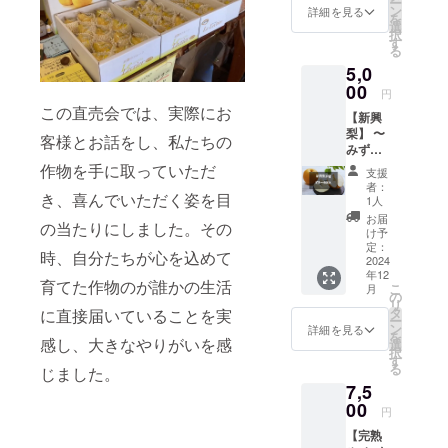
ー
冷暗所
が魅力
ン
るた
詳細を見る
を
で保存
です。
選
め、
択
・消費
秋の味
す
ちょっ
る
期限:
覚とし
とした
5,0
１ヶ月
て、一
サプラ
程度 ・
00
度食べ
イズ感
円
産地:新
たら忘
も楽し
この直売会では、実際にお
【新興
潟県加
れられ
めま
梨】 〜
茂市 ・
ない味
す。
客様とお話をし、私たちの
みずみ
品種に
わいで
【品種
ずしさ
ついて:
作物を手に取っていただ
す。 内
の特
支援
と甘
「紅は
容量: 3
徴】 紅
者：
さ、絶
き、喜んでいただく姿を目
る
個 重量:
1人
はるか:
妙な酸
か」、
約1.5kg
ねっと
お届
の当たりにしました。その
味が織
「シル
保存方
け予
りとし
りなす
クス
定：
法: 高温
た食感
時、自分たちが心を込めて
秋の逸
2024
イー
多湿を
と濃厚
年12
品〜 新
ト」、
避け、
な甘さ
育てた作物のが誰かの生活
こ
月
潟県加
「安納
の
冷暗所
が魅
リ
茂市で
芋」な
タ
で保存
に直接届いていることを実
力。焼
ー
育てら
どの品
ン
消費期
詳細を見る
き芋に
を
れた大
感し、大きなやりがいを感
種をラ
選
限: お手
すると
択
玉の新
ンダム
す
元に届
甘みが
る
じました。
興梨を
でお届
いてか
一層引
7,5
お届け
けしま
ら7〜10
き立ち
しま
00
す。そ
日 産地:
ます。
円
す。新
れぞれ
新潟県
シルク
【完熟
興梨
異なる
加茂市
スイー