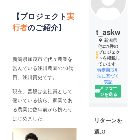
【プロジェクト
実
行者
のご紹介】
t_askw
新潟県
他に1件の
プロジェク
トを掲載し
新潟県加茂市で代々農業を
ています
営んでいる浅川農園の10代
特定商取引
法に基づく
目、浅川貴史です。
表記
メッセー
現在、普段は会社員として
ジを送る
働いている傍ら、家業であ
る農業に数年前から携わり
はじめました。
リターンを
選ぶ