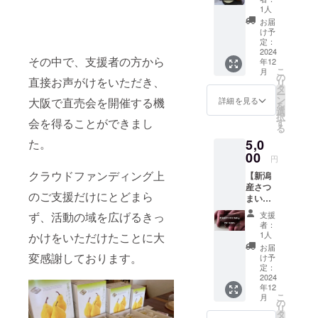
さ、絶
る
1人
妙な酸
か」、
お届
味が織
「シル
け予
りなす
クス
定：
秋の逸
2024
イー
その中で、支援者の方から
年12
品〜 新
ト」、
こ
月
潟県加
「安納
の
直接お声がけをいただき、
リ
茂市で
芋」な
タ
ー
育てら
どの品
ン
詳細を見る
大阪で直売会を開催する機
を
れた大
種をラ
選
択
玉の新
会を得ることができまし
ンダム
す
る
興梨を
でお届
た。
5,0
お届け
けしま
しま
00
す。そ
円
す。新
れぞれ
クラウドファンディング上
【新潟
興梨
異なる
産さつ
は、
甘みや
のご支援だけにとどまら
まいも
シャ
食感を
2kg】
キッと
お楽し
ず、活動の域を広げるきっ
支援
・個
した食
みくだ
者：
数:5~10
感とみ
さい。
1人
かけをいただけたことに大
個 ・重
ずみず
どの品
お届
量:2kg
変感謝しております。
しい甘
種が届
け予
・保存
さ、そ
定：
くか
方法: 高
2024
して絶
は、収
年12
温多湿
妙な酸
穫状況
こ
月
を避け
味のバ
の
によっ
リ
常温、
ランス
タ
て異な