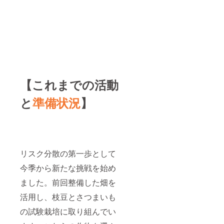
ミアム
くださ
セッ
い。
ト】
は、特
別なギ
フトや
ご自宅
での食
卓に最
適で
【これまでの活動
す。季
節限定
と
準備状況
】
の味わ
いをこ
の機会
にぜひ
ご堪能
くださ
い。
リスク分散の第一歩として
今季から新たな挑戦を始め
ました。前回整備した畑を
活用し、枝豆とさつまいも
の試験栽培に取り組んでい