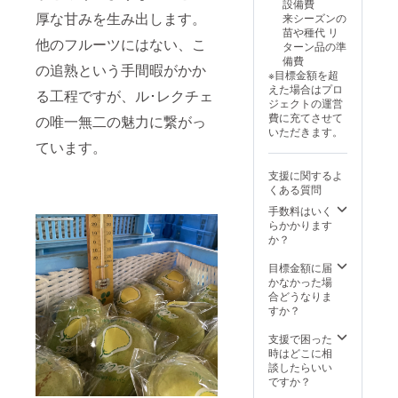
す。そ
設備費
5kg 保
すすめ
ル・レ
れぞれ
厚な甘みを生み出します。
来シーズンの
存方法:
です。
ク
異なる
苗や種代 リ
高温多
消費期
チェ。
他のフルーツにはない、こ
甘みや
ターン品の準
湿を避
限:和
芳醇な
食感を
備費
け、冷
梨・洋
の追熟という手間暇がかか
香りと
お楽し
※目標金額を超
暗所で
梨: お手
滑らか
みくだ
えた場合はプロ
る工程ですが、ル･レクチェ
保存。
元に届
な食感
さい。
ジェクトの運営
さつま
いてか
が特徴
どの品
費に充てさせて
の唯一無二の魅力に繋がっ
いもは
ら7〜10
で、食
種が届
いただきます。
長期間
日 さつ
べるた
くか
ています。
保存可
まいも:
びに濃
は、収
能です
1ヶ月程
厚な甘
穫状況
支援に関するよ
が、追
度 産地:
みが口
によっ
くある質問
熟後の
新潟県
いっぱ
て異な
洋梨は
加茂市
手数料はいく
いに広
るた
冷蔵保
【特
らかかります
がりま
め、
存がお
徴】
か？
す。追
ちょっ
すすめ
ル・レ
熟後に
とした
です。
クチェ
目標金額に届
食べ頃
サプラ
消費期
（洋
かなかった場
を迎え
イズ感
限:和
梨）: 芳
合どうなりま
るた
も楽し
梨・洋
醇な香
すか？
め、少
めま
梨: お手
りと濃
し待つ
す。
元に届
厚な甘
支援で困った
楽しみ
【品種
いてか
みを楽
時はどこに相
も味わ
の特
ら7〜10
しめ
談したらいい
えま
徴】 紅
日 さつ
る、新
ですか？
す。特
はるか:
まいも:
潟特産
別なス