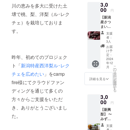
3,0
ステッ
川の恵みを多大に受けた土
カーを
00
円
送らせ
壌で桃、梨、洋梨（ル･レク
【新潟
ていた
チェ）を栽培しておりま
産さつ
だきま
まいも
す。
す。
1kg】
支援
・個
者：
数:3~6
3人
個 ・重
お届
量:1kg
け予
・保存
定：
昨年、初めてのプロジェク
方法: 高
2024
年12
温多湿
ト「
新潟特産西洋梨ル･レク
こ
月
を避け
の
リ
常温、
チェを広めたい
」をcamp
タ
ー
冷暗所
ン
詳細を見る
を
fire様にてクラウドファン
で保存
選
択
・消費
す
ディングを通じて多くの
る
期限:
3,0
１ヶ月
方々からご支援をいただ
程度 ・
00
円
産地:新
き、ありがとうございまし
【新興
潟県加
梨】 〜
茂市 ・
た。
みずみ
品種に
ずしさ
ついて:
支援
と甘
「紅は
者：