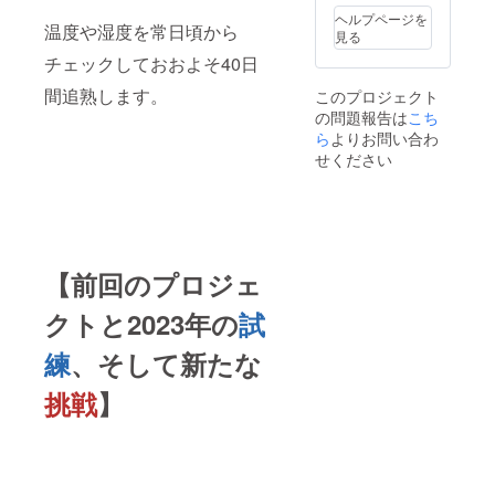
ねっと
1ヶ月程
の高級
イーツ
ヘルプページを
りとし
度 産地:
温度や湿度を常日頃から
洋梨で
のよう
見る
た食感
新潟県
す。追
な味わ
と濃厚
チェックしておおよそ40日
加茂市
熟に
いで
な甘さ
【特
よって
す。 新
が魅
間追熟します。
このプロジェクト
徴】
甘みが
興梨
力。焼
の問題報告は
ル・レ
こち
増し、
（和
き芋に
クチェ
スイー
ら
よりお問い合わ
梨）
すると
（洋
ツのよ
大玉で
せください
甘みが
梨）: 芳
うな食
みずみ
一層引
醇な香
感をお
ずしい
き立ち
りと濃
楽しみ
新興梨
ます。
厚な甘
いただ
は、
シルク
みを楽
けま
さっぱ
スイー
しめ
す。 新
りとし
ト: 絹の
【前回のプロジェ
る、新
興梨
た甘さ
ように
潟特産
（和
とシャ
滑らか
の高級
梨）: み
クトと2023年の
試
キシャ
な舌触
洋梨で
ずみず
キの食
りと、
す。追
しく、
感が魅
練
、そして新たな
ほのか
熟に
シャ
力で
な甘さ
よって
キッと
す。和
が特
挑戦
】
甘みが
した食
梨特有
徴。ス
増し、
感が特
の瑞々
イーツ
スイー
徴の大
しさと
や料理
ツのよ
玉和
程よい
に使う
うな食
梨。
甘みが
のに最
感をお
さっぱ
あり、