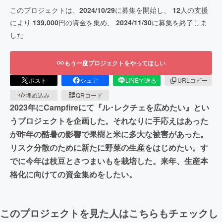
このプロジェクトは、
2024/10/29
に募集を開始し、
12
人の支援
により
139,000
円の資金を集め、
2024/11/30
に募集を終了しま
した
もう一度プロジェクトをやってほしい
ポスト
シェア
LINEで送る
URLコピー
埋め込み
QRコード
2023年にCampfireにて『ル･レクチェを広めたい』とい
うプロジェクトを企画した。それなりに手応えはあった
が昨年の酷暑の影響で果樹と米に多大な被害があった。
リスク分散のために新たに野菜の生産をはじめたい。す
でに今年は枝豆とさつまいもを栽培した。来年、生産本
格化に向けての資金集めをしたい。
このプロジェクトを見た人はこちらもチェックし