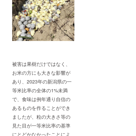
な大地
イー
一度に
で育っ
ト、安
楽しめ
たさつ
納芋な
る贅沢
まいも
ど、季
なセッ
を2kgお
節ごと
トで
届け。
の品種
す。香
焼き芋
を楽し
り高い
や天ぷ
めま
ル・レ
ら、ス
す。
クチェ
イーツ
【おす
のとろ
作りに
すめポ
けるよ
もぴっ
イン
うな甘
たりで
ト】 1.
さと、
被害は果樹だけではなく、
す。紅
旬の味
新興梨
はる
覚を一
お米の方にも大きな影響が
のさっ
か、シ
度に楽
ぱりし
ルクス
あり、2023年の新潟県の一
しむ
たみず
イー
新潟の
みずし
等米比率の全体の1%未満
ト、安
豊かな
さ、ど
納芋な
自然が
ちらも
で、食味は例年通り自信の
ど、季
育んだ
秋の味
節ごと
高級果
覚を存
あるものを作ることができ
の品種
物と、
分に味
を楽し
栄養豊
わえる
ましたが、粒の大きさ等の
めま
富なさ
一品で
す。
見た目が一等米比率の基準
つまい
す。 2.
【おす
もを詰
ギフト
にとどかなかったことによ
すめポ
め合わ
にも最