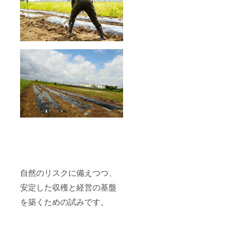
内容
栄養を
の味覚
果物や
たっぷ
を贅沢
さつま
りとご
に楽し
いもは
堪能い
める
ビタミ
ただけ
【和洋
ンや食
ます。
梨セッ
物繊維
秋の実
ト】
が豊富
りを贅
は、食
で、健
沢に楽
卓に華
康志向
しめる
やかさ
の方に
【プレ
を添え
もおす
ミアム
る一品
すめの
セッ
です。
セット
ト】
和梨と
です。
は、特
洋梨、
自然の
別なギ
どちら
甘みと
フトや
も存分
栄養を
ご自宅
に味
たっぷ
での食
わって
りとご
卓に最
いただ
堪能い
適で
けるこ
自然のリスクに備えつつ、
ただけ
す。季
の機会
ます。
節限定
をお見
安定した収穫と経営の基盤
秋の実
の味わ
逃しな
りを贅
いをこ
く！
を築くための試みです。
沢に楽
の機会
しめる
にぜひ
【プレ
ご堪能