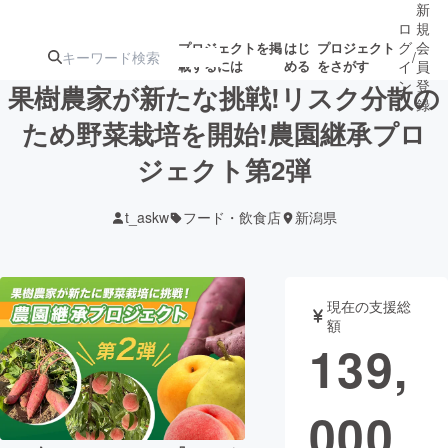
新
ロ
規
グ
会
プロジェクトを掲
はじ
プロジェクト
/
載するには
める
をさがす
イ
員
ン
登
果樹農家が新たな挑戦!リスク分散の
録
ため野菜栽培を開始!農園継承プロ
ジェクト第2弾
人気のプロ
注目のリ
注目の新着プロ
募集終了が近いプ
もうすぐ公開
ジェクト
ターン
ジェクト
ロジェクト
されます
t_askw
フード・飲食店
新潟県
アート・写真
音楽
現在の支援総
テクノロジー・ガジェット
ゲーム・サ
額
139,
映像・映画
書籍・雑誌
000
ビジネス・起業
チャレンジ