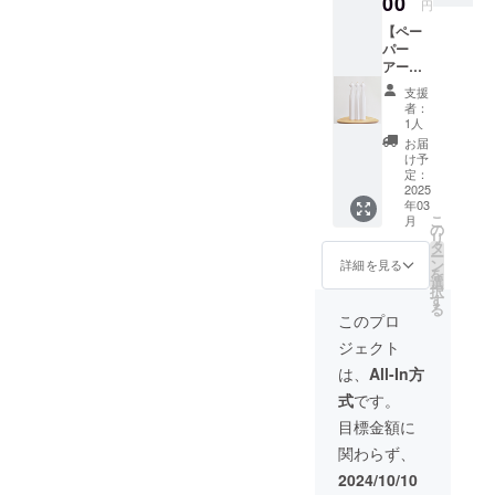
00
吊るし
ト
円
ベル ・
×H8.5c
and
て 愛で
ミック
サイ
【ペー
m ・サ
peace
てお楽
ス ・ス
ズ：約
パー
イン入
からの
しみく
トライ
Φ6cm×
アー
り ・作
お礼の
ださい
プ、ド
H12cm(
ト/9000
品につ
お手紙
2種類の
ロップ
支援
リボン
円】 紙
いての
をお送
オーナ
者：
ス、ベ
を含む)
ででき
小冊子
りさせ
1人
メント
ル、ス
④Orna
た、
・paper
ていた
セット
お届
ターの
ment
キャン
and
だきま
け予
から お
各種1個
star
ドル作
peace
定：
す。 紙
好きな
ずつ
オーナ
品。 紙
2025
からの
のモ
ものを1
②Orna
メント
年03
立体、
お礼の
ビール
つお選
ment
スター
こ
月
オブ
お手紙
の
です。
びいた
set
・サイ
リ
ジェに
をお送
タ
くるく
だけま
Stripe
ズ：約
ー
なりま
りさせ
ン
ると回
詳細を見る
す。 ＊
オー
D6.5cm
を
す。 ＊
ていた
選
れば、
＊＊＊
ナメン
×D3cm
択
個展で
だきま
す
心地よ
＊＊＊
トセッ
×H12c
る
即完売
す。
く、表
このプロ
＊＊＊
ト ス
m(リボ
した作
ドーナ
情軽や
＊＊＊
トライ
ンを含
ジェクト
品です
ツのよ
かに ダ
＊＊＊
プ ・4
む) ＊＊
＊ ・数
うな形
イヤモ
は、
All-In方
①Mobil
個全
＊＊＊
量：1点
をした
ンドが
e.1 モ
て、ス
＊＊＊
式
です。
・サイ
リース
輝き出
ビール1
トライ
＊＊＊
ズ：約
紙立体
しま
目標金額に
・サイ
プの
＊＊＊
Φ:5cm×
作品で
す。 白
ズ：約
オーナ
＊＊
関わらず、
W:16.5c
す。 紙
い紙
H29.5c
メント
m×H:36
の、柔
と、
2024/10/10
m×W5c
③Orna
cm ・サ
らかい
ベー