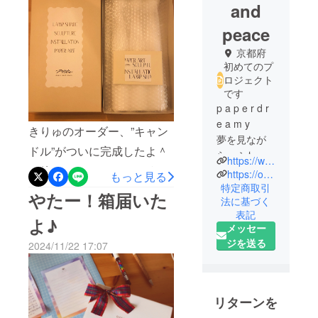
and
peace
京都府
初めてのプ
ロジェクト
です
p a p e r d r
e a m y
きりゅのオーダー、”キャン
夢を見なが
ドル”がついに完成したよ＾
ら、ふわふ
https://www.instagram.com/paperandpeace
＾待っててくれてありがと
わと。ここ
https://ochiai-aki-leonor.tumblr.com
もっと見る
ちよく。
特定商取引
う♪明日(1/23)発送いたしま
やたー！箱届いた
法に基づく
----------------
す＾＾これでこのプロジェ
表記
----------------
よ♪
メッセー
クトのラストになります良
----------------
ジを送る
2024/11/22 17:07
------
い経験をさせていただきま
紙が持つ魅
した誠にありがとうござい
力。柔らか
ました＾＾はっ！きりゅ！
くて包み込
リターンを
ごめんねなんだかんだあり
むような美