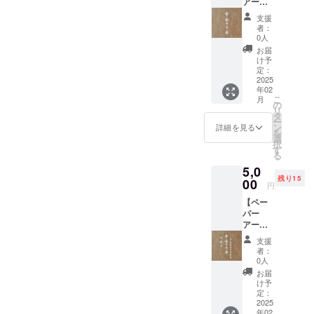
アー
をお送
や、 ク
´꒳`*) o O)リターンの準備に
にてご予算を抑える方法の
ト/3000
りさせ
リスマ
支援
円】 紙
取り掛かっております♪その
ていた
スなど
者：
ご提案も可能です。こちら
ででき
だきま
のツ
0人
ご報告もしたいので、お楽
た、モ
す。 紙
リーデ
の内容も気になっていて、
お届
ビール
のオー
コレー
け予
しみにしててくださいネ〜
作品。
自分でデザインを制作でき
ナメン
定：
ション
・数
2025
トで
に。 4
paper and peace こと、落合
るのであれば、よりオリジ
年02
量：1点
す。 白
種類の
こ
月
・paper
は今ちょっとバタバタして
くて、
の
オーナ
ナリティーが出せるパッケ
リ
and
シンプ
タ
メント
ー
おります笑心も体もぐーる
peace
ルな形
ン
から お
詳細を見る
になるのが魅力的なだなぁ
を
からの
が品よ
選
好きな
ぐーるパニック状態です一
択
お礼の
と想像しています＾＾その
く感じ
す
ものを1
る
お手紙
られる
つお選
度落ち着かせます。ふー。
場合の予算など、詳細を教
5,0
をお送
大人な
びいた
残り15
りさせ
心も体も回復しましたら改
00
オーナ
だけま
円
えていただくよう聞いてい
ていた
メント
す。 ＊
めましてご連絡しますの
【ペー
だきま
です。
＊＊＊
るところです現在の進捗で
パー
す。 紙
ちょっ
＊＊＊
で、もう少しだけマッテテ
アー
のモ
した♪箱が届いたら発送でき
とした
＊＊＊
ト/5000
ビール
インテ
＊＊＊
クダサイナ〜(*´꒳`*)作品を作
支援
るように、オーナメント作
円】 紙
です。
リアの
＊＊＊
者：
ででき
くるく
らせてもらえる喜びを感じ
飾り
0人
①Orna
品等を仕上げてる段階です
た、モ
ると回
や、 ク
ment
お届
ています＾＾。本当に本当
ビール
れば、
リスマ
け予
stripe
＾＾箱はどのようになるか
作品の
心地よ
定：
スなど
オーナ
にありがとうございます。
セッ
2025
く、表
まだわかりませんが、納得
のツ
メント
年02
ト。 ＊