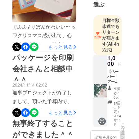
選ぶ
しい世界。
まして、小冊子送るの断念
そんな紙た
したんだデータあるよ、よ
ちを愛でな
目標金額
かったらこちらで見てやっ
がら、不思
未達でも
ぐふふ♪りぼんかわいい〜っ
てくださいな＾＾この子も
議な癒し
リターン
♡クリスマス感が出て、心
が届きま
と、吸い込
成仏するだ〜救われるだ〜
ほくほくです＾＾注文した
す
(All-in
まれていく
もっと見る
＾＾Thank you so so much
方式)
心地よさを
箱が届いたよ♪いただいた予
パッケージを印刷
to all ! LOVE♡
1,0
感じてみ
算で、真っ白なかわいい箱
00
円
て。
会社さんと相談中
ちゃんを注文しました＾＾
【ペー
パー
＾＾
明日発送するよん♪発送完了
アー
2024/11/14 02:02
手にとって
ト/1000
後、また改めて個別にご連
支援
円】 紙
無事プロジェクトが終了し
いただいた
者：
絡いたします＾＾お届けで
ででき
0人
方々が少し
まして、頂いた予算内で、
た、
お届
きることを嬉しく思います♪
でも幸せな
オーナ
け予
理想に近いパッケージが出
メント
定：
もっと見る
気持ちに
Merry Christmas〜！
作品。
2024
来ないか、印刷会社のハグ
なってくれ
年11
無事終了すること
・数
こ
月
量：1個
たら嬉しい
ルマストアさんに相談をし
の
リ
・paper
ができました＾＾
タ
です。作品
ー
てみました＾＾そこでいく
and
ン
詳細を見る