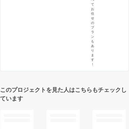
て
お
任
せ
の
プ
ラ
ン
も
あ
り
ま
す
！
このプロジェクトを見た人はこちらもチェックし
ています