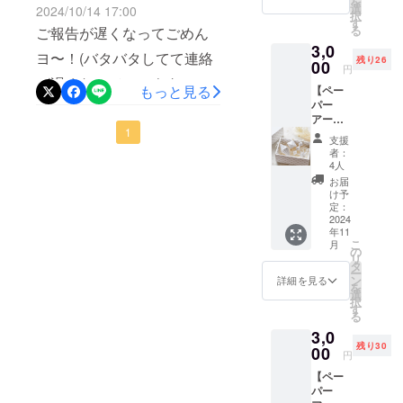
を
を可愛がっ
peace
選
2024/10/14 17:00
つか提案をいただきまし
択
からの
す
てください
る
ご報告が遅くなってごめん
お礼の
た。その中で、2つ、気にな
ね＾＾
3,0
お手紙
ヨ〜！(バタバタしてて連絡
残り26
をお送
00
るものがあるの♪①オールホ
円
りさせ
が遅くなってシモウタヨ。
もっと見る
ワイトのスリーブ箱#966ス
【ペー
ていた
パー
だきま
ゴメンヨー。。。(＞人＜)気
リーブ箱（額有） Cotton ス
アー
す。 紙
長に待ってくれてありがと
1
ト/3000
のオー
ノーホワイト 348.8g GIFT
支援
円】 紙
ナメン
者：
う)無事プロジェクトが終了
ででき
トで
FOR YOU
4人
た、
す。 白
お届
しました＾＾わーい！ご協
https://www.haguruma.co.jp/
オーナ
くて、
け予
メント
シンプ
定：
力いただきまして本当にあ
packages/50640/items/view/
作品の
2024
ルな形
年11
りがとうございました＾＾
セッ
が品よ
32238全て白というのが、
こ
月
ト。 ・
く感じ
の
皆さんのお気持ちが本当に
リ
数量：1
られる
タ
作品を全て白い紙で作って
ー
セット
大人な
ン
詳細を見る
嬉しくて、出来るなら一人
を
いるコンセプトに合って、
(4個入
オーナ
選
択
り) ・
メント
ひとり会いに行って、コー
す
る
かわいいかもしれない♪と
paper
です。
ヒーやお茶をご馳走したい
3,0
and
ちょっ
思っています＾＾② &gt;ご
残り30
peace
00
とした
円
です(今度入れに行くね〜＾
からの
インテ
自身でillustratorでのデータ
【ペー
お礼の
リアの
＾(茶器を持って)コポコポ(*
パー
作成が可能な場合、別仕様
お手紙
飾り