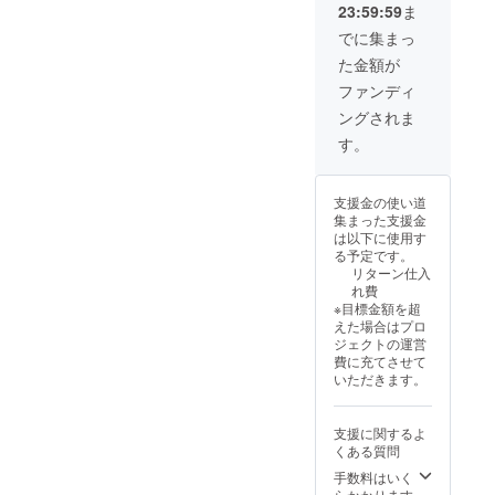
m
ment
23:59:59
ま
イン入
曲がり
ジュ色
②Mobil
set
り ・作
と、張
のウッ
でに集まっ
e.2 モ
Drops
品につ
りが心
ドビー
ビール2
オー
た金額が
いての
地よく
ズ。 色
・サイ
ナメン
小冊子
くるく
や素材
ファンディ
ズ：約
トセッ
・paper
ると丸
感が相
H32cm
ト ド
ングされま
and
みを帯
まり、
×W3.3c
ロップ
peace
び、こ
インテ
す。
m ＊＊
ス ・4
からの
ろんと
リアに
＊＊＊
個全
お礼の
した形
馴染
＊＊＊
て、ド
お手紙
が 可愛
む、大
＊＊＊
ロップ
支援金の使い道
をお送
らしい
人なモ
＊＊＊
スの
集まった支援金
りさせ
です。
ビール
＊＊
オーナ
は以下に使用す
ていた
白い紙
です。
メント
る予定です。
だきま
が持
天井な
④Orna
リターン仕入
す。 柔
つ、柔
ど、お
ment
れ費
らか
らかく
好きな
set
※目標金額を超
く、凛
て優し
場所に
Bell
えた場合はプロ
と灯す
い印象
吊るし
オーナ
ジェクトの運営
紙でで
が、 空
て 愛で
メント
費に充てさせて
きた、
間に素
てお楽
セッ
いただきます。
キャン
敵な雰
しみく
ト ベ
ドル。
囲気を
ださい
ル ・4
紙の陰
演出し
紙 mini
個全
支援に関するよ
影が美
てくれ
art /
て、ベ
くある質問
しい、
ます。
Mobile
ルの
コント
紙 mini
手数料はいく
3 Set ＊
オーナ
ラス
art /
らかかります
＊＊＊