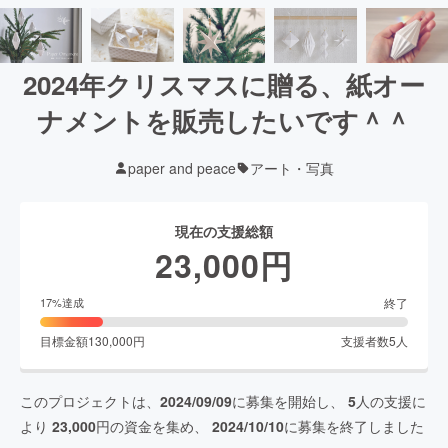
2024年クリスマスに贈る、紙オー
ナメントを販売したいです＾＾
paper and peace
アート・写真
現在の支援総額
23,000
円
終了
17
%達成
目標金額
130,000
円
支援者数
5
人
このプロジェクトは、
2024/09/09
に募集を開始し、
5
人の支援に
より
23,000
円の資金を集め、
2024/10/10
に募集を終了しました