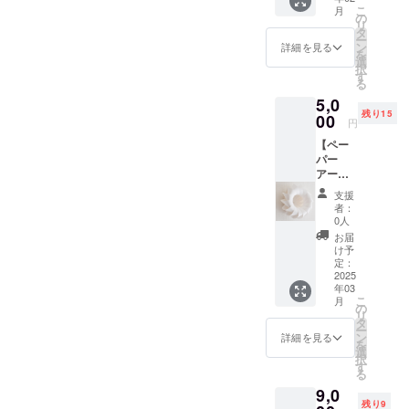
情軽や
リーデ
ストラ
こ
月
のいく箱が出来上がったら
minne
かに ダ
の
コレー
イプ ・
リ
さんで
イヤモ
タ
ション
サイ
ー
嬉しいなぁと願って進めて
売れ筋
ンドが
ン
に。 5
詳細を見る
ズ：約
を
No.1作
輝き出
選
種類の
Φ3.5cm
いきます発送もうしばらく
択
品です
しま
す
オーナ
×H14c
る
＊ ・数
す。 白
だけ待っててね＾＾信じて
メント
m(リボ
5,0
量：1
い紙
セット
ンを含
残り15
待っていてくれて、ありが
セット
00
と、
から お
む)
円
(3点入
ベー
好きな
②Orna
とうございます＾＾
【ペー
り) ・サ
ジュ色
ものを1
ment
パー
イズ：
のウッ
セット
drops
アー
モ
ドビー
お選び
オーナ
ト/5000
ビール
ズ。 色
いただ
メント
支援
円】 紙
１：
や素材
けま
者：
ドロッ
ででき
H29.5c
感が相
0人
す。 ＊
プス ・
た、
m×W5c
まり、
＊＊＊
お届
サイ
リース
m モ
インテ
け予
＊＊＊
ズ：約
作品。
ビール
定：
リアに
＊＊＊
Φ1.5cm
紙立
2025
2：
馴染
＊＊＊
×H16.5
年03
体、オ
H32cm
む、大
＊＊＊
cm(リ
こ
月
ブジェ
×W3.3c
の
人なモ
①Orna
ボンを
リ
になり
m モ
タ
ビール
ment
含む)
ー
ます。
ビール
ン
です。
詳細を見る
set
③Orna
を
・数
3：
選
天井な
Mix
ment
択
量：1点
H16.5c
す
ど、お
オーナ
bell
る
・サイ
m×W5c
好きな
メント
オーナ
9,0
ズ：約
m ・
場所に
セッ
メント
残り9
Φ20cm
paper