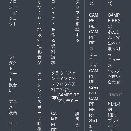
ノロ
ち
ロ
タ
ス
て
ジー
づ
ジ
ッ
・ガ
く
ェ
フ
CAM
CAMP
ジェ
り
ク
に
PFI
FIREと
ット
・
ト
相
RE
は
地
を
談
CAM
あんし
域
作
す
PFI
ん・安
活
る
る
RE
全への
性
資
コ
取り組
化
料
ミュ
み
プロ
音
請
ニ
ニュー
ダク
楽
求
ティ
ス
ト
CAM
ヘルプ
クラウドファ
フー
チ
PFI
お問い
ンディングの
ド・
ャ
RE
合わせ
ノウハウを無
飲食
レ
Crea
料で学ぼう
店
ン
tion
各種規定
CAMPFIRE
ジ
CAM
アカデミー
アニ
ス
利用規
PFI
メ・
ポ
約
RE
漫画
ー
CA
説
細則
for
ツ
MP
明
プライ
Soci
ファ
映
FI
会
バシー
al
ッ
像
RE
・