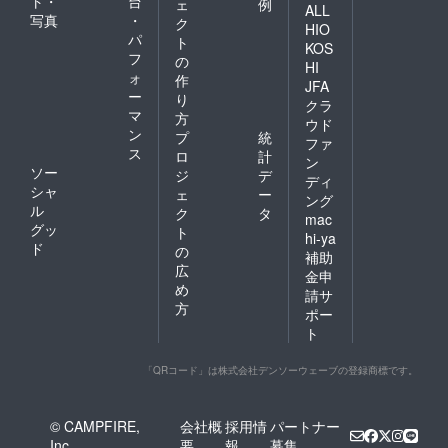
ト・
台
ェ
例
ALL
写真
・
ク
HIO
パ
ト
KOS
フ
の
HI
ォ
作
JFA
ー
り
クラ
マ
方
ウド
ン
プ
統
ファ
ス
ロ
計
ン
ソー
ジ
デ
ディ
シャ
ェ
ー
ング
ル
ク
タ
mac
グッ
ト
hi-ya
ド
の
補助
広
金申
め
請サ
方
ポー
ト
「QRコード」は株式会社デンソーウェーブの登録商標です。
© CAMPFIRE,
会社概
採用情
パートナー
Inc.
要
報
募集