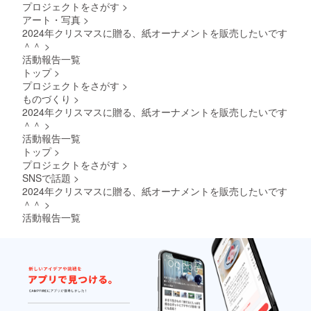
プロジェクトをさがす
>
＊＊＊
のだっ
は、あ
アート・写真
>
＊＊＊
ぴ中な
なたの
＊＊＊
2024年クリスマスに贈る、紙オーナメントを販売したいです
の。
近くに
＊＊＊
ゆっく
。 いつ
＾＾
>
＊ 静か
り休み
も寄り
活動報告一覧
な夜に
ましょ
添って
トップ
>
凛と輝
う。＾
くれて
プロジェクトをさがす
>
く 癒し
＾ 頑張
います
の炎を
ものづくり
>
る時間
よ ＊＊
灯す
も、
2024年クリスマスに贈る、紙オーナメントを販売したいです
＊＊＊
キャン
ぼーっ
＊＊＊
＾＾
>
ドル。
とする
＊＊＊
活動報告一覧
足元が
時間
＊＊＊
トップ
>
見えな
も、 怒
＊＊
プロジェクトをさがす
>
い、迷
りんぼ
う心を
な私
SNSで話題
>
優し
や、元
2024年クリスマスに贈る、紙オーナメントを販売したいです
く、包
気が出
＾＾
>
んで あ
ない私
活動報告一覧
たため
も。 ど
てくれ
んな時
る。 そ
間、
して、
どーん
次へ向
な貴方
かう闘
だって
志を 静
全てが
かに燈
かわい
して 心
くて 全