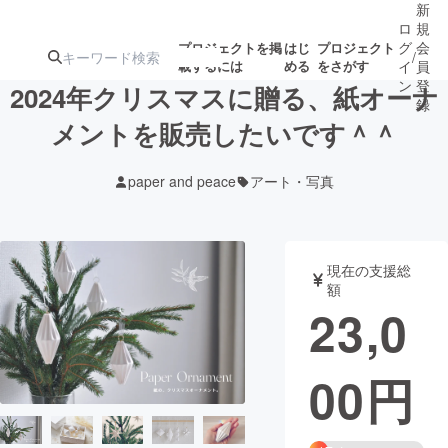
新
ロ
規
グ
会
プロジェクトを掲
はじ
プロジェクト
/
載するには
める
をさがす
イ
員
ン
登
2024年クリスマスに贈る、紙オーナ
録
メントを販売したいです＾＾
人気のプロ
注目のリ
注目の新着プロ
募集終了が近いプ
もうすぐ公開
paper and peace
アート・写真
ジェクト
ターン
ジェクト
ロジェクト
されます
アート・写真
音楽
現在の支援総
額
23,0
テクノロジー・ガジェット
ゲーム・サ
00
円
映像・映画
書籍・雑誌
ビジネス・起業
チャレンジ