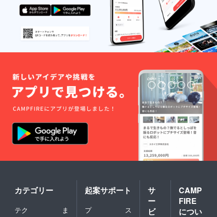
研ぎ澄
て愛お
ませ
しい
て、 深
の。 ＊
く、凛
＊＊＊
と、導
＊＊＊
く。 A
＊＊＊
candle
＊＊＊
that
＊＊＊
lights a
quiet
fighting
spirit
and a
healing
flame.
＊＊＊
＊＊＊
＊＊＊
＊＊＊
＊＊＊
＊
カテゴリー
起案サポート
サ
CAMP
ー
FIRE
テク
ま
プ
ス
ビ
につい