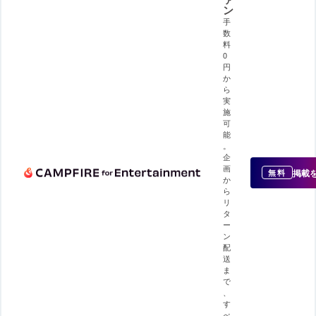
ン
手
数
料
0
円
か
ら
実
施
可
能
。
企
画
掲載
無料
か
ら
リ
タ
ー
ン
配
送
ま
で
、
す
べ