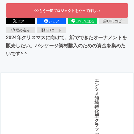
もう一度プロジェクトをやってほしい
ポスト
シェア
LINEで送る
URLコピー
埋め込み
QRコード
2024年クリスマスに向けて、紙でできたオーナメントを
販売したい。パッケージ資材購入のための資金を集めた
いです^ ^
エ
ン
タ
メ
領
域
特
化
型
ク
ラ
フ
ァ