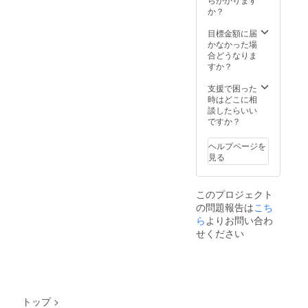
メント
ト。 火
Cruller
か？
＊＊＊
⑤Orna
が灯す
Wreath
＊＊＊
ment
先に、
クルー
目標金額に届
＊＊＊
set
金の
ラー
かなかった場
＊＊＊
Star
パー
リース
合どうなりま
窓を開
オーナ
ル。 き
＊＊＊
すか？
けて 風
メント
らりと
＊＊＊
が吹き
セッ
輝く、
＊＊＊
支援で困った
抜け
ト ス
大人な
＊＊＊
時はどこに相
る。 作
ター ・
アクセ
＊＊＊
談したらいい
品は、
4個全
ントが
＊ ドー
ですか？
くるく
て、ス
美し
ナツに
るっと
ターの
い。 凛
ゆっく
回りだ
ヘルプページを
オーナ
とした
りと吸
す。 ま
見る
メント
佇まい
い込ま
るで 気
＊＊＊
は、 清
れて つ
持ちい
＊＊＊
らかな
いつい
い風だ
＊＊＊
このプロジェクト
空間へ
ぼーっ
なぁ〜
＊＊＊
の問題報告は
と導い
こち
とし
と 喜ん
＊＊＊
てくれ
て、
ら
よりお問い合わ
でいる
＊
ます。
空っぽ
みた
せください
紙
に。 い
い。 ひ
mediu
いの。
と息つ
m art
そんな
きま
CANDL
時間も
しょ
ES キャ
大切な
う。＾
ンドル
のよ。
＾ 小さ
トップ
>
＊＊＊
今は心
な幸せ