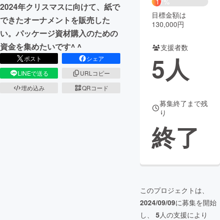
17%
2024年クリスマスに向けて、紙で
目標金額は
まちづくり・地域活性化
できたオーナメントを販売した
130,000円
い。パッケージ資材購入のための
資金を集めたいです^ ^
支援者数
CAMPFIRE for Social Good
CAMPFIRE Creation
5
人
ポスト
シェア
CAMPFIREふるさと納税
machi-ya
コミュニティ
LINEで送る
URLコピー
埋め込み
QRコード
募集終了まで残
り
終了
このプロジェクトは、
2024/09/09
に募集を開始
し、
5
人の支援により