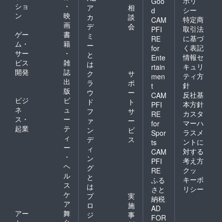
ポリ
Goo
ショ
・
ア
相
シー
d
ン
映
カ
談
特定商
CAM
画
デ
会
取引法
PFI
ゲー
書
ミ
に基づ
RE
ム・
籍
ー
く表記
for
サー
・
と
情報セ
Ente
ビス
雑
は
キュリ
rtain
開発
誌
ク
サ
ティ方
men
出
ラ
ポ
針
t
版
ウ
ー
反社基
CAM
ビジ
ビ
ド
ト
本方針
PFI
ネ
ュ
フ
サ
カスタ
RE
ス・
ー
ァ
ー
マーハ
for
起業
テ
ン
ビ
ラスメ
Spor
ィ
デ
ス
ントに
ts
ー
ィ
対する
CAM
・
ン
考え方
PFI
ヘ
グ
クッ
RE
ル
と
キーポ
ふる
ス
は
リシー
さと
ケ
プ
実
納税
ア
ロ
施
AD
アー
舞
ジ
事
FOR