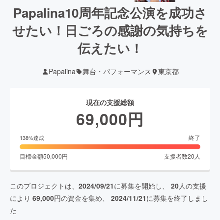
Papalina10周年記念公演を成功さ
せたい！日ごろの感謝の気持ちを
伝えたい！
Papalina
舞台・パフォーマンス
東京都
現在の支援総額
69,000
円
終了
138
%達成
目標金額
50,000
円
支援者数
20
人
このプロジェクトは、
2024/09/21
に募集を開始し、
20
人の支援
により
69,000
円の資金を集め、
2024/11/21
に募集を終了しまし
た