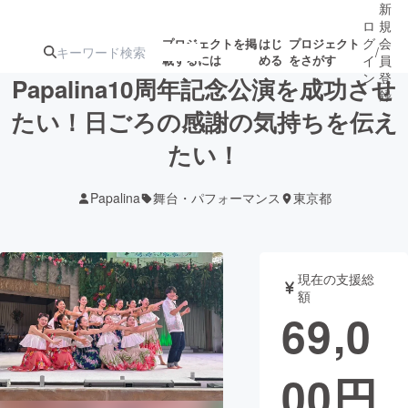
新
ロ
規
グ
会
プロジェクトを掲
はじ
プロジェクト
/
載するには
める
をさがす
イ
員
ン
登
Papalina10周年記念公演を成功させ
録
たい！日ごろの感謝の気持ちを伝え
たい！
人気のプロ
注目のリ
注目の新着プロ
募集終了が近いプ
もうすぐ公開
ジェクト
ターン
ジェクト
ロジェクト
されます
Papalina
舞台・パフォーマンス
東京都
アート・写真
音楽
現在の支援総
テクノロジー・ガジェット
ゲーム・サ
額
69,0
映像・映画
書籍・雑誌
00
円
ビジネス・起業
チャレンジ