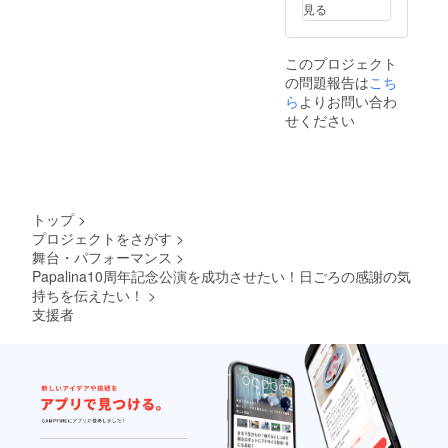
い。
見る
(ニック
ネーム
も可能)
このプロジェクト
＊ブレ
の問題報告は
スレッ
こち
ト→ご
ら
よりお問い合わ
登録い
せください
ただい
た住所
にお送
りさせ
ていた
だきま
トップ
>
す。 デ
プロジェクトをさがす
>
ザイン:
舞台・パフォーマンス
>
ハワイ
アンを
Papalina10周年記念公演を成功させたい！日ごろの感謝の気
イメー
持ちを伝えたい！
>
ジした
支援者
ブレス
レット
商品サ
イズ: 内
径1.3-
1.5cm,
約2-
3cm (サ