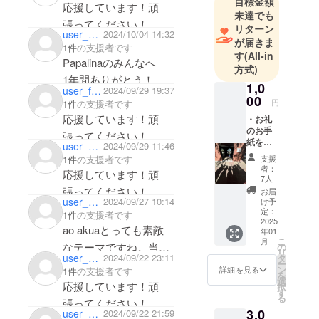
目標金額
応援しています！頑
未達でも
張ってください！
リターン
user_1c4e4f2012f4
2024/10/04 14:32
が届きま
1件
の支援者です
す
(All-in
Papalinaのみんなへ
方式)
1年間ありがとう！み
1,0
user_f9fe72598444
2024/09/29 19:37
んなと居た1年間は本
00
円
1件
の支援者です
当に宝物です✨本当は
応援しています！頑
・お礼
直接応援しに行きた
のお手
張ってください！
紙を送
user_0edfe2ec8ed4
2024/09/29 11:46
かったけど難しいの
付いた
支援
1件
の支援者です
で、この方法で応援さ
しま
者：
応援しています！頑
す。 ※
7人
せてください💕
備考欄
張ってください！
お届
1.2年生のみんなはこれ
に記載
user_8a4634ab23a4
2024/09/27 10:14
け予
するお
定：
1件
の支援者です
からも頑張ってね！3
名前を
2025
ao akuaとっても素敵
年01
年生はまたいつか一緒
ご記入
こ
月
くださ
なテーマですね。当日
の
に踊れたらいいな🥰🌺
リ
い。
user_7b11e4d0f1d4
2024/09/22 23:11
タ
も楽しみにしておりま
ー
みんなだいすき！！
(ニック
ン
詳細を見る
1件
の支援者です
を
ネーム
す。塾祭などのステー
選
応援しています！頑
択
も可能)
す
ジも頑張ってください
る
張ってください！
3,0
user_e6493f042af4
2024/09/22 21:59
ね☺️応援してます！