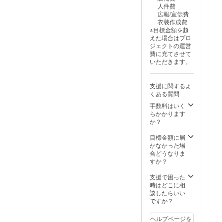
ます。
人件費
ご登録
広報/宣伝費
いただ
衣装作成費
いた
※目標金額を超
メール
えた場合はプロ
アドレ
ジェクトの運営
スにお
費に充てさせて
送りい
いただきます。
たしま
す。 ＊
パンフ
支援に関するよ
レット
くある質問
→パン
フレッ
手数料はいく
ト最終
らかかります
ページ
か？
にお名
前を掲
目標金額に届
載させ
かなかった場
ていた
合どうなりま
だきま
すか？
す。 ※
備考欄
支援で困った
に記載
時はどこに相
するお
談したらいい
名前を
ですか？
ご記入
くださ
ヘルプページを