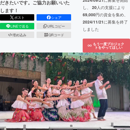
2024/09/21
に募集を開始
だきたいです。ご協力お願いいた
し、
20
人の支援により
します！
69,000
円の資金を集め、
ポスト
シェア
2024/11/21
に募集を終了
LINEで送る
URLコピー
しました
埋め込み
QRコード
もう一度プロジェク
トをやってほしい