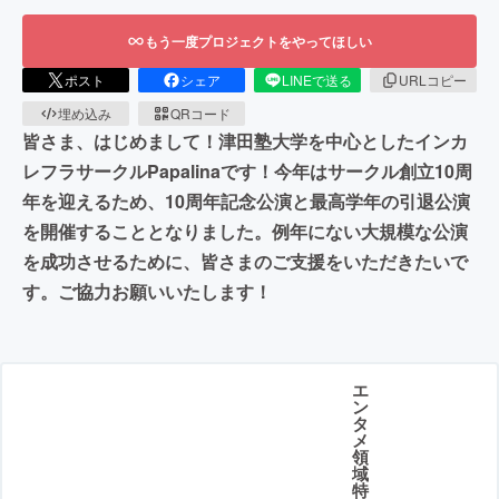
もう一度プロジェクトをやってほしい
ポスト
シェア
LINEで送る
URLコピー
埋め込み
QRコード
皆さま、はじめまして！津田塾大学を中心としたインカ
レフラサークルPapalinaです！今年はサークル創立10周
年を迎えるため、10周年記念公演と最高学年の引退公演
を開催することとなりました。例年にない大規模な公演
を成功させるために、皆さまのご支援をいただきたいで
す。ご協力お願いいたします！
エ
ン
タ
メ
領
域
特