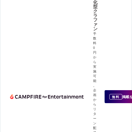
化
型
ク
ラ
フ
ァ
ン
手
数
料
0
円
か
ら
実
施
可
能
。
企
画
掲載
無料
か
ら
リ
タ
ー
ン
配