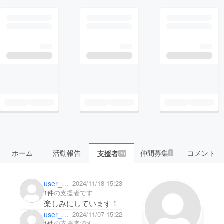
ホーム
活動報告
仲間募集
コメント
支援者
1
20
user_6d1fafcb7bd4
2024/11/18 15:23
1件
の支援者です
楽しみにしています！
user_0337eb5cd024
2024/11/07 15:22
1件
の支援者です