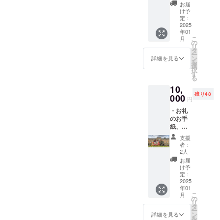
たしま
(ニック
お届
す。 ・
ネーム
け予
動画の
も可能)
定：
エンド
2025
年01
ロール
こ
月
に、支
の
リ
援者様
タ
ー
のお名
ン
詳細を見る
を
前
選
択
（ニッ
す
る
クネー
10,
ム）を
残り48
掲載い
000
円
たしま
・お礼
す。 ＊
のお手
ビデオ
紙、ビ
レター
デオレ
→20秒
支援
ターを
から30
者：
送付い
秒ほど
2人
たしま
の動画
お届
す。 ・
になり
け予
パンフ
ます。
定：
レッ
2025
ご登録
年01
ト、動
いただ
こ
月
画のエ
いた
の
リ
ンド
メール
タ
ー
ロール
アドレ
ン
詳細を見る
を