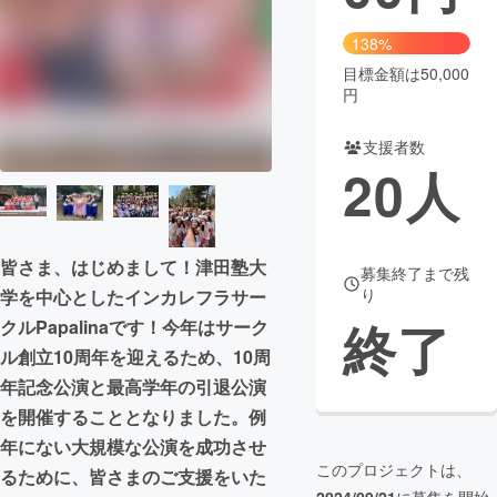
まちづくり・地域活性化
138%
目標金額は50,000
円
CAMPFIRE for Social Good
CAMPFIRE Creation
CAMPFIREふるさと納税
machi-ya
コミュニティ
支援者数
20
人
皆さま、はじめまして！津田塾大
募集終了まで残
り
学を中心としたインカレフラサー
終了
クルPapalinaです！今年はサーク
ル創立10周年を迎えるため、10周
年記念公演と最高学年の引退公演
を開催することとなりました。例
年にない大規模な公演を成功させ
このプロジェクトは、
るために、皆さまのご支援をいた