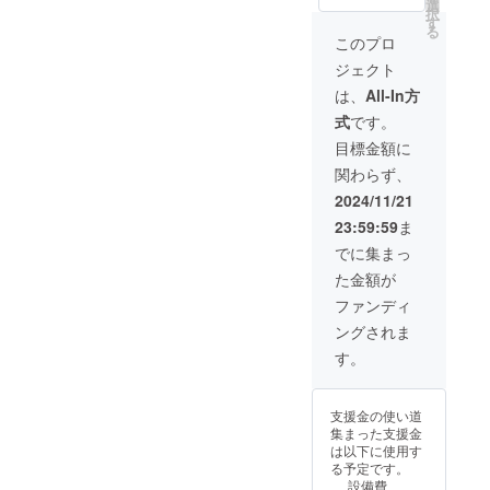
に、支
スにお
選
択
援者様
送りい
す
る
のお名
たしま
このプロ
前
す。 ※
ジェクト
（ニッ
備考欄
クネー
に記載
は、
All-In方
ム）を
するお
式
です。
掲載い
名前を
たしま
ご記入
目標金額に
す。 ・
くださ
関わらず、
サーク
い。
ル員が
(ニック
2024/11/21
作成し
ネーム
23:59:59
ま
たブレ
も可能)
スレッ
でに集まっ
トをお
た金額が
渡しさ
せてい
ファンディ
ただき
ングされま
ます。
＊ビデ
す。
オレ
ター
→20秒
支援金の使い道
から30
集まった支援金
秒ほど
は以下に使用す
の動画
る予定です。
になり
設備費