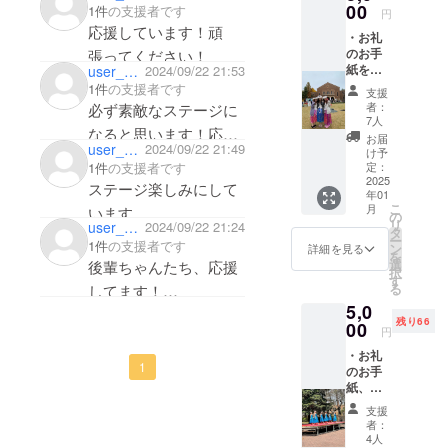
00
1件
の支援者です
円
応援しています！頑
・お礼
のお手
張ってください！
紙を送
user_9e4b0fa67ab4
2024/09/22 21:53
付いた
1件
の支援者です
支援
しま
者：
必ず素敵なステージに
す。 ・
7人
なると思います！応援
動画の
お届
user_ce9ad6d1c514
2024/09/22 21:49
エンド
け予
してます♡
ロール
定：
1件
の支援者です
に、支
2025
ステージ楽しみにして
年01
援者様
こ
月
のお名
の
リ
user_5735bb580264
2024/09/22 21:24
前
タ
ー
（ニッ
1件
の支援者です
ン
詳細を見る
を
クネー
選
後輩ちゃんたち、応援
択
ム）を
す
る
してます！
掲載い
5,0
たしま
大変だと思うけど頑
残り66
す。 ※
00
円
張ってください〜☺️
備考欄
・お礼
に記載
1
のお手
するお
紙、ビ
名前を
デオレ
ご記入
支援
ターを
くださ
者：
送付い
い。
4人