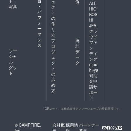
ト・
台
ェ
例
ALL
写真
・
ク
HIO
パ
ト
KOS
フ
の
HI
ォ
作
JFA
ー
り
クラ
マ
方
ウド
ン
プ
統
ファ
ス
ロ
計
ン
ソー
ジ
デ
ディ
シャ
ェ
ー
ング
ル
ク
タ
mac
グッ
ト
hi-ya
ド
の
補助
広
金申
め
請サ
方
ポー
ト
「QRコード」は株式会社デンソーウェーブの登録商標です。
© CAMPFIRE,
会社概
採用情
パートナー
Inc.
要
報
募集