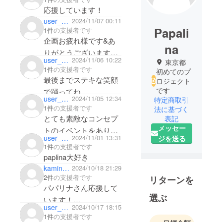
応援しています！
user_9a9d1e2e5074
2024/11/07 00:11
Papali
1件
の支援者です
企画お疲れ様です&あ
na
りがとうございます！
user_647c53b8b8d4
2024/11/06 10:22
東京都
応援してます！
1件
の支援者です
初めてのプ
最後までステキな笑顔
ロジェクト
です
で踊ってね
user_534737554c04
2024/11/05 12:34
特定商取引
セクシーさも、大事で
1件
の支援者です
法に基づく
とても素敵なコンセプ
表記
メッセー
トのイベントをありが
user_9b0fec429a94
2024/11/01 13:31
ジを送る
とう!これからもずっと
1件
の支援者です
応援しています♡
paplina大好き
kaminonagai_kaikei
2024/10/18 21:29
2件
の支援者です
リターンを
パパリナさん応援して
選ぶ
います！
user_d725532d4c54
2024/10/17 18:15
ALOHA！！！
1件
の支援者です