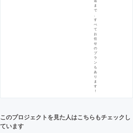
送
ま
で
、
す
べ
て
お
任
せ
の
プ
ラ
ン
も
あ
り
ま
す
！
このプロジェクトを見た人はこちらもチェックし
ています