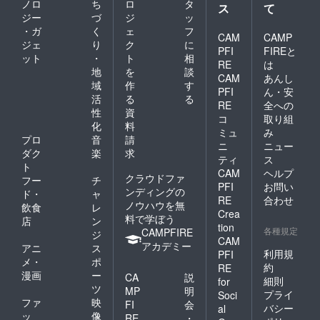
ノロ
ち
ロ
タ
ス
て
ジー
づ
ジ
ッ
・ガ
く
ェ
フ
CAM
CAMP
ジェ
り
ク
に
PFI
FIREと
ット
・
ト
相
RE
は
地
を
談
CAM
あんし
域
作
す
PFI
ん・安
活
る
る
RE
全への
性
資
コ
取り組
化
料
ミュ
み
プロ
音
請
ニ
ニュー
ダク
楽
求
ティ
ス
ト
CAM
ヘルプ
クラウドファ
フー
チ
PFI
お問い
ンディングの
ド・
ャ
RE
合わせ
ノウハウを無
飲食
レ
Crea
料で学ぼう
店
ン
tion
各種規定
CAMPFIRE
ジ
CAM
アカデミー
アニ
ス
利用規
PFI
メ・
ポ
約
RE
漫画
ー
CA
説
細則
for
ツ
MP
明
プライ
Soci
ファ
映
FI
会
バシー
al
ッ
像
RE
・