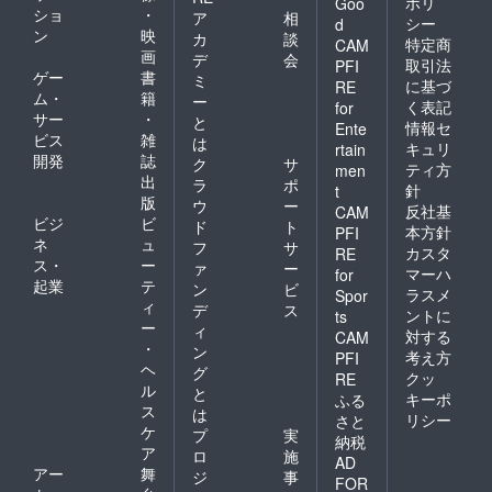
ポリ
Goo
ショ
・
ア
相
シー
d
ン
映
カ
談
特定商
CAM
画
デ
会
取引法
PFI
ゲー
書
ミ
に基づ
RE
ム・
籍
ー
く表記
for
サー
・
と
情報セ
Ente
ビス
雑
は
キュリ
rtain
開発
誌
ク
サ
ティ方
men
出
ラ
ポ
針
t
版
ウ
ー
反社基
CAM
ビジ
ビ
ド
ト
本方針
PFI
ネ
ュ
フ
サ
カスタ
RE
ス・
ー
ァ
ー
マーハ
for
起業
テ
ン
ビ
ラスメ
Spor
ィ
デ
ス
ントに
ts
ー
ィ
対する
CAM
・
ン
考え方
PFI
ヘ
グ
クッ
RE
ル
と
キーポ
ふる
ス
は
リシー
さと
ケ
プ
実
納税
ア
ロ
施
AD
アー
舞
ジ
事
FOR