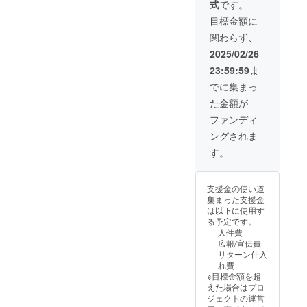
式
です。
ン内
ク、モ
容：
スグ
目標金額に
ルーズ
リー
関わらず、
リング
ン、パ
x 1、革
イロッ
2025/02/26
表紙 x
トブ
23:59:59
ま
2、リ
ルー、
フィル
チャ
でに集まっ
x 1、ペ
コール
た金額が
ン差し
グ
リフィ
レー、
ファンディ
ル x 1、
グレー
ングされま
リング
ジュ、
ジッ
キャラ
す。
パー x
メル、
1、収納
ライ
用箱 x 1
ラッ
支援金の使い道
■カ
ク、ミ
集まった支援金
ラー：
ントブ
は以下に使用す
ブラッ
ルー、
る予定です。
ク、モ
ブルー
人件費
スグ
フェア
広報/宣伝費
リー
リー、
リターン仕入
ン、パ
サクラ
れ費
イロッ
ピン
※目標金額を超
トブ
ク 計
えた場合はプロ
ルー、
10色か
ジェクトの運営
チャ
ら１色