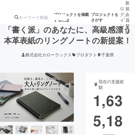
新
ロ
規
グ
会
プロジェクトを掲載
プロジェクトを
/
するには
さがす
イ
員
ン
登
「書く派」のあなたに、高級感漂う
録
本革表紙のリングノートの新提案！
人気のプロ
注目のリ
注目の新着プロ
募集終了が近いプ
もうすぐ公開
株式会社カローラックス
プロダクト
千葉県
ジェクト
ターン
ジェクト
ロジェクト
されます
アート・写真
音楽
現在の支援総
額
1,63
テクノロジー・ガジェット
ゲーム・サ
5,18
映像・映画
書籍・雑誌
ビジネス・起業
チャレンジ