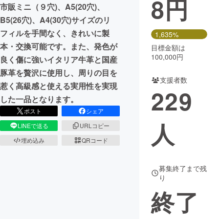
8
円
市販ミニ（９穴)、A5(20穴)、
まちづくり・地域活性化
B5(26穴)、A4(30穴)サイズのリ
フィルを手間なく、きれいに製
1,635%
本・交換可能です。また、発色が
目標金額は
CAMPFIRE for Social Good
CAMPFIRE Creation
100,000円
良く傷に強いイタリア牛革と国産
CAMPFIREふるさと納税
machi-ya
コミュニティ
豚革を贅沢に使用し、周りの目を
支援者数
惹く高級感と使える実用性を実現
229
した一品となります。
ポスト
シェア
人
LINEで送る
URLコピー
埋め込み
QRコード
募集終了まで残
り
終了