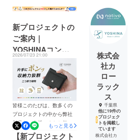
新プロジェクトの
ご案内｜
YOSHINAコンパ
株式会
2026/07/23 21:00
クト二つ折り財布
社カ
ロー
ラック
ス
皆様このたびは、数多くの
千葉県
他に19件の
プロジェクトの中から弊社
プロジェク
製品をご支援、またお気に
トを掲載し
もっと見る
ています
入り登録やプロジェクトを
【新プロジェクト
株式会社カ