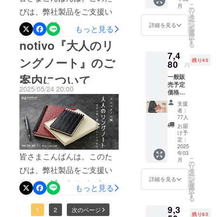
呼び込むゴールド色が欲し
ネスシーンで静かに存在感
ング
こ
断・組立・
月
限定
グで市販A5(20穴)、B5(26
ジッ
の
びは、弊社製品をご支援い
いが、全面ゴールドは使い
リ
を放つ国産手染めレザー
10%off
縫製・検品
パー x
タ
ー
穴)のリフィルを手間なく、
の
ただき、誠にありがとうご
1、収納
ン
詳細を見る
づらいため、一部だけゴー
まですべて
もっと見る
と、色移りしにくく汚れに
を
￥3,564
用箱 x 1
選
綺麗に製本可能。②育てる
択
ざいました。皆様からいた
社内工房の
（税・
■カ
ルドにできないか。このよ
す
notivo『大人のリ
強い国産豚革を組み合わせ
る
送料
ラー：
職人が一つ
革と、守る革。 異なる魅力
だいた貴重な資金のおかげ
うなお声をいただき、自社
7,4
込）に
て使用するほか、社内一貫
ブラッ
一つ丁寧に
ングノート』のご
残り43
て承り
80
とnotivoのこだわりを凝縮し
ク、モ
で、新製品の開発および製
円
一貫生産という強みを活か
生産にこだわる強みを活か
仕立てをし
ます。
スグ
た、弊社カワイズムシリー
案内について
一般販
リター
造に専念することができま
リー
ておりま
して、オプションでさまざ
し、ライフスタイルに合わ
売予定
ン内
ン、パ
2025/05/24 20:00
ズの「カスミ」と国産豚革
す。
した。改めて心より御礼申
価格
容：
イロッ
まなニーズにお応えできる
せて「カード派」または
￥8,800
ルーズ
トブ
を贅沢に使用した、大人の
支援
し上げます。本日は、弊社
（税・
仕様をご用意いたしまし
リング
「仕分け派」を自由にお選
ルー、
者：
送料
x 1、革
ためのリングノートです。
チャ
77人
のヒット製品「360°折り返
た。これが今回のプロジェ
びいただけます。また、
込）の
表紙 x
コール
お届
③伸縮式ペンホルダーで、
とこ
2、リ
して使えるシステム手帳」
グ
け予
クトの大きな特徴でござい
キャッシュレス時代に伴う
ろ、 サ
フィル
定：
レー、
細軸から太軸まで対応。配
をベースに、警察官などの
ポー
2025
x 1、リ
グレー
ます。少しでも皆様の日常
スキミング対策として、オ
年03
ター様
ング
皆さまこんばんは。このた
ジュ、
色の組み合わせで個性ある
こ
現場職の方々から寄せられ
月
限定
生活のお役に立てればとの
ジッ
の
プションの「スキミング防
キャラ
リ
びは、弊社製品をご支援い
15%off
パー x
タ
コーディネートも可能！
メル、
た「中身を確実に収納しつ
ー
想いを込めて、本プロジェ
止シート追加」をご用意し
の
1、収納
ン
ライ
詳細を見る
ただき、誠にありがとうご
を
notivoは従来の大人のリング
￥7,480
用箱 x 1
選
もっと見る
つ、使いやすさを保ちた
ラッ
クトを立ち上げました。お
択
ております。さらに今回は
（税・
■カ
す
ク、ミ
ざいました。弊社は2020
る
ノートより使いやすく、ワ
い」というお声をもとに開
送料
ラー：
ントブ
忙しいところ大変恐縮です
machi-ya限定で、追加時に
9,3
込）に
ブラッ
年、「良い品物を提供す
1
2
次のページ
ルー、
ンランク上の質感を備え、
発した、弊社初のラウンド
残り83
て承り
ク、モ