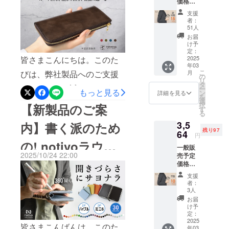
https://camp-
価格
クトLZIP長財布
と数々のアドバイスをもと
￥3,960
工房を立上
支援
fire.jp/projects/960256_____
（税・
者：
げ、長年
に開発を進めてまいりまし
送料
51人
______________________
培った縫製
込）の
お届
た新製品が完成いたしまし
とこ
_____________1. 実店舗で
知識・技術
け予
ろ、 サ
定：
たので、ご報告申し上げま
を活かし、
はなかなかお好みの色に出
皆さまこんにちは。このた
ポー
2025
年03
す。----------------------------------
本格的なも
ター様
会えないため、もっと色数
こ
びは、弊社製品へのご支援
月
限定
の
のづくりを
リ
----------------------------------------
15%off
タ
を増やしてほしいというお
をいただき、誠にありがと
ー
スタートし
の
もっと見る
ン
詳細を見る
-------------------------------------開
を
￥3,366
声にお応えし、弊社最多と
ておりま
選
うございました。皆様から
択
【新製品のご案
（税・
す
始日：2026年6月11日 (木)
す。
る
なる『32色』展開を実現し
いただいた貴重な資金のお
送料
3,5
10:00使うほどに深まる風合
込）に
内】書く派のため
ました。2. 旅行先では便利
かげで、新製品の開発およ
残り97
て承り
64
「より良い
円
い。 国産タンニン仕上げ革
ます。
だが、海外ではスキミング
の! notivoラウン
び製造に専念することがで
製品を提供
一般販
リター
の notivo リングノート。
2025/10/24 22:00
売予定
する」を
ン内
が不安なので、スキミング
きました。改めて心より御
ドファスナーシス
価格
容：
https://www.makuake.com/pr
モットー
防止仕様を希望。3. 駐車券
￥3,960
礼申し上げます。本日は、
ルーズ
支援
に、日本技
テム手帳
（税・
oject/notivo04/--------------------
リング
者：
や映画の半券をすぐに収納
弊社独自の特許意匠権を取
送料
x 1、革
術認定の資
3人
----------------------------------------
込）の
表紙 x
お届
でき、取り出しやすい外ポ
格保有者が
得したLZIP長財布について
とこ
2、リ
け予
----------------------------------------
作った型紙
ろ、 サ
フィル
定：
ケットがほしい。4. 金運を
ご案内申し上げます。ビジ
ポー
2025
x 1、リ
------------①バネ式ルーズリン
を元に、裁
皆さまこんばんは。このた
年03
ター様