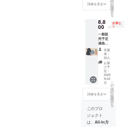
ー
す。 ■
直接お
イト ■
の
グレー
まいります。新たな製品が
ン
詳細を見る
を
適格請
問合せ
適格請
￥7,040
■適格請
選
択
求書発
完成次第、改めて皆さまへ
くださ
求書発
（税・
求書発
す
る
行事業
い）
行事業
送料
行事業
ご案内させていただきます
者登録
8,8
者登録
込）に
者登録
在庫な
番号：
番号：
て承り
00
番号：
し
ので、今後とも変わらぬご
円
あり
あり
ます。
あり
（適格
一般販
（適格
リター
（適格
支援のほど、何卒よろしく
請求書
売予定
請求書
ン内
請求書
発行事
価格
お願い申し上げます。
発行事
容：
発行事
業者登
￥11,00
業者登
ルーズ
業者登
支援
NOTIVO スタッフ 一同
録番号
0（税・
録番号
リング
録番号
者：
の記載
送料
の記載
x 1、革
の記載
30人
のある
込）の
のある
表紙 x
のある
お届
インボ
とこ
インボ
2、リ
インボ
け予
イスが
ろ、 サ
イスが
フィル
定：
イスが
必要な
ポー
2025
必要な
x 1、ペ
必要な
年03
場合
ター様
場合
ン差し
場合
こ
月
は、実
限定
は、実
リフィ
の
は、実
リ
行者に
20%off
行者に
ル x 1、
タ
行者に
ー
直接お
の
直接お
リング
ン
直接お
詳細を見る
を
問合せ
￥8,800
問合せ
ジッ
選
問合せ
択
くださ
（税・
くださ
パー x
す
くださ
る
い）
送料
い）
1、収納
い）
このプロ
込）に
用箱 x 1
ジェクト
て承り
■カ
ます。
ラー：
は、
All-In方
リター
ブラッ