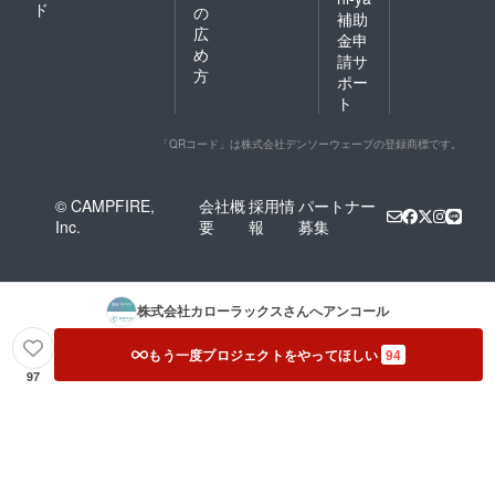
ド
の
補助
広
金申
め
請サ
方
ポー
ト
「QRコード」は株式会社デンソーウェーブの登録商標です。
© CAMPFIRE,
会社概
採用情
パートナー
Inc.
要
報
募集
株式会社カローラックス
さんへアンコール
もう一度プロジェクトをやってほしい
94
97