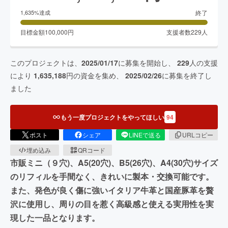
終了
1,635
%達成
目標金額
100,000
円
支援者数
229
人
このプロジェクトは、
2025/01/17
に募集を開始し、
229
人の支援
により
1,635,188
円の資金を集め、
2025/02/26
に募集を終了し
ました
もう一度プロジェクトをやってほしい
94
ポスト
シェア
LINEで送る
URLコピー
埋め込み
QRコード
市販ミニ（９穴)、A5(20穴)、B5(26穴)、A4(30穴)サイズ
のリフィルを手間なく、きれいに製本・交換可能です。
また、発色が良く傷に強いイタリア牛革と国産豚革を贅
沢に使用し、周りの目を惹く高級感と使える実用性を実
現した一品となります。