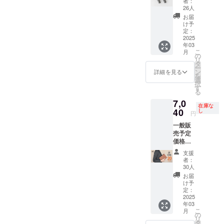
者：
リー
リー、
リング
の記載
せん。
実現！『書く派』の皆様に
26人
ン、パ
サクラ
x 5 (製
のある
大人の
お届
イロッ
「より使いやすい」、「ワ
ピン
品に同
インボ
リング
け予
トブ
ク 計
封の
イスが
ノート
定：
ンランク上の質感」、「経
ルー、
10色か
上、発
必要な
をご購
2025
チャ
ら１色
送致し
年03
場合
入頂い
年変化を楽しみたい」そし
こ
コール
月
お選び
ます）
は、実
たサ
の
リ
グ
頂けま
※サイ
行者に
ポー
て、「notivo」の立ち上げ記
タ
ー
レー、
す。 ■
ズはす
直接お
ター様
ン
詳細を見る
を
グレー
念として、ご支援頂いた製
適格請
べてA4
問合せ
限定
選
択
ジュ、
求書発
サイズ
くださ
￥660（
す
品と同じサイズのルーズリ
る
キャラ
行事業
(30穴)
い）
税込）
メル、
者登録
で発送
7,0
にて承
ングをさらに１本差し上げ
在庫な
ライ
番号：
致しま
りま
40
し
円
ラッ
あり
す。本
す。 ■
ますので、ぜひ、プロジェ
ク、ミ
（適格
体サイ
一般販
リター
ントブ
クトページをご覧いただけ
請求書
ズに合
売予定
ン内
ルー、
発行事
わせ、
価格
容：リ
れば幸いです。何卒よろし
ブルー
業者登
ハサミ
￥8,800
ング
支援
フェア
録番号
でカッ
（税・
ジッ
者：
くお願いいたします。【追
リー、
の記載
トの上
送料
パー x 2
30人
サクラ
のある
ご利用
込）の
(製品に
記】従来の「YOSHINA」ブ
お届
ピン
インボ
くださ
とこ
同封の
け予
ク 計
ランドにつきましても、引
イスが
い。 ■
ろ、 サ
上、発
定：
10色か
必要な
カ
ポー
2025
送致し
き続き財布や革小物を中心
ら１色
年03
場合
ラー：
ター様
ます）
こ
月
お選び
は、実
ブラッ
限定
■カ
の
に、新製品の開発に努めて
リ
頂けま
行者に
ク/ホワ
20%off
ラー：
タ