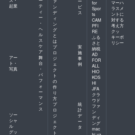
ァ
ー
マーハ
for
起業
テ
ン
ビ
ラスメ
Spor
ィ
デ
ス
ントに
ts
ー
ィ
対する
CAM
・
ン
考え方
PFI
ヘ
グ
クッ
RE
ル
と
キーポ
ふる
ス
は
リシー
さと
ケ
プ
実
納税
ア
ロ
施
AD
アー
舞
ジ
事
FOR
ト・
台
ェ
例
ALL
写真
・
ク
HIO
パ
ト
KOS
フ
の
HI
ォ
作
JFA
ー
り
クラ
マ
方
ウド
ン
プ
統
ファ
ス
ロ
計
ン
ソー
ジ
デ
ディ
シャ
ェ
ー
ング
ル
ク
タ
mac
グッ
ト
hi-ya