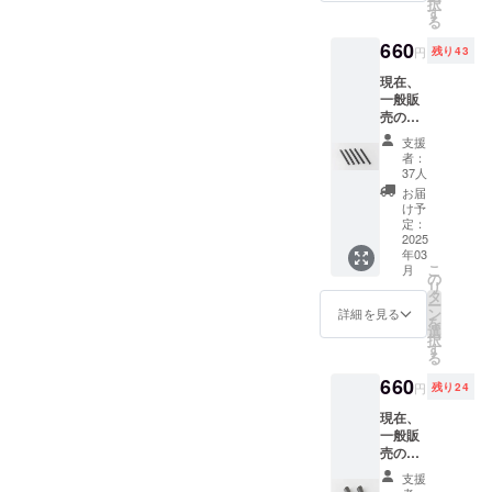
択
0（税・
パー x
す
メル、
notivoがたどり着いた大人リ
者登録
る
今回のプロジェクトを立ち
送料
1、収納
ライ
番号：
込）に
ングノートのご提案！
用箱 x 1
660
ラッ
あり
円
残り43
上げました。ぜひ、プロ
て承り
■カ
ク、ミ
（適格
https://www.makuake.com/pr
ます。
ラー：
現在、
ントブ
ジェクトページをご覧いた
請求書
リター
ブラッ
一般販
ルー、
発行事
oject/notivo01/--------------------
ン内
だければ幸いです。何卒よ
ク、モ
売の予
ブルー
業者登
容：
スグ
定がご
フェア
----------------------------------------
録番号
支援
ろしくお願いいたします。
ルーズ
リー
ざいま
リー、
の記載
者：
リング
----------------------------------------
ン、パ
せん。
サクラ
のある
37人
notivo スタッフ 一同
x 1、革
イロッ
大人の
ピン
インボ
お届
------------①情熱を綴る、文具
表紙 x
トブ
リング
ク 計
イスが
け予
2、リ
ルー、
ノート
10色か
定：
必要な
製品に特化した「notivo」の
フィル
チャ
をご購
2025
ら１色
場合
x 1、ペ
年03
コール
入頂い
お選び
こだわりの大人専用リング
は、実
こ
月
ン差し
グ
たサ
頂けま
の
行者に
リ
リフィ
ノート。②市販A5(20穴)、
レー、
ポー
す。 ■
タ
直接お
ー
ル x 1、
グレー
ター様
適格請
ン
問合せ
詳細を見る
B5（26穴)、A4(30穴)、ミニ
を
リング
ジュ、
限定
求書発
選
くださ
択
ジッ
キャラ
￥660（
行事業
す
い）
(9穴)の用紙をきれいに差し
る
パー x
メル、
税込）
者登録
1、収納
ライ
にて承
番号：
660
替え可能！③東京産クロコ
円
残り24
用箱 x 1
ラッ
りま
あり
■カ
ダイル風型押し牛革と国産
ク、ミ
す。 ■
（適格
現在、
ラー：
ントブ
リター
請求書
一般販
豚革を贅沢に使用し、ワン
ブラッ
ルー、
ン内
発行事
売の予
ク、モ
ブルー
容：
業者登
定がご
ランク上の質感と実用性を
支援
スグ
フェア
ルーズ
録番号
ざいま