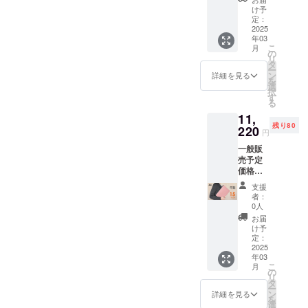
----------------------------------------
は、実
とこ
2、リ
「note（メモする）」とイ
ルー、
け予
頂けま
行者に
11月号増刊）』に掲載され
ろ、 サ
フィル
定：
----------------------------------------
チャ
す。 ■
直接お
タリア語の「vivo（活発
ポー
2025
x 1、ペ
コール
適格請
たこだわりの一品。② ファ
問合せ
年03
---------------YOSHINA ス
ター様
ン差し
グ
求書発
くださ
な、生きている）」を組み
こ
月
限定
リフィ
の
スナータイプでありなが
レー、
行事業
い）
リ
タッフ 一同
20%off
ル x 1、
タ
グレー
者登録
合わせた造語で、「日々ア
ー
ら、弊社のこだわり製法に
の
リング
ン
ジュ、
詳細を見る
番号：
を
￥10,56
ジッ
クティブな暮らしを記録し
選
キャラ
あり
択
より180°開きはもちろん、
0（税・
パー x
す
メル、
（適格
る
よう」の想いを込めており
送料
1、収納
ライ
請求書
360°の折り返しも快適に使
11,
込）に
用箱 x 1
ラッ
発行事
ます。そして、「notivo」の
残り80
て承り
220
■カ
えるシステム手帳。③初登
ク、ミ
業者登
円
ます。
ラー：
ントブ
録番号
第一弾製品として、天然タ
一般販
場の全30色展開。サポー
リター
ブラッ
ルー、
の記載
売予定
ン内
ク、モ
ンニンで仕上げた革を使用
ブルー
のある
ター限定で「背面スリット
価格
容：
スグ
フェア
インボ
￥13,20
した新製品が完成しました
ルーズ
リー
リー、
イスが
支援
ポケット追加」オプション
0（税・
リング
ン、パ
サクラ
者：
必要な
ので、ご報告申し上げま
送料
x 1、革
イロッ
0人
もご用意。『書く派』の皆
ピン
場合
込）の
表紙 x
トブ
ク 計
お届
は、実
す。----------------------------------
とこ
様に、使いやすさを損なわ
2、リ
ルー、
け予
10色か
行者に
ろ、 サ
フィル
定：
チャ
----------------------------------------
ら１色
直接お
ず、確実に閉じられる安心
ポー
2025
x 1、ペ
コール
お選び
問合せ
年03
ター様
-------------------------------------開
ン差し
グ
頂けま
くださ
感、そして、自分らしい色
こ
月
限定
リフィ
の
レー、
す。 ■
い）
リ
始日：2025年5月25日(日)
15%off
ル x 1、
タ
グレー
を選ぶ楽しさを感じていた
適格請
ー
の
リング
ン
ジュ、
詳細を見る
求書発
14:00書く派のあなたに、
を
￥11,22
だけるよう、思いを込めて
ジッ
選
キャラ
行事業