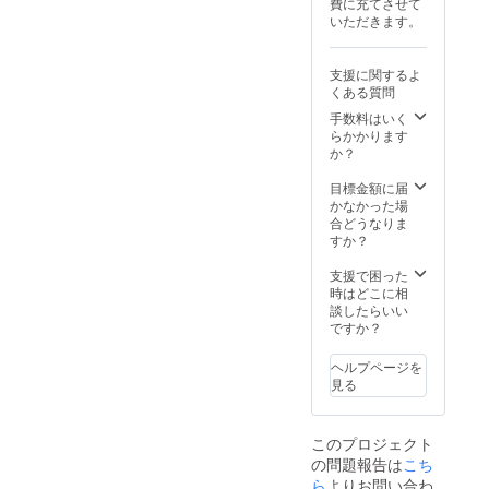
費に充てさせて
コール
お選び
いただきます。
グ
頂けま
レー、
す。 ■
グレー
適格請
支援に関するよ
ジュ、
求書発
くある質問
キャラ
行事業
メル、
者登録
手数料はいく
ライ
番号：
らかかります
ラッ
あり
か？
ク、ミ
（適格
ントブ
請求書
目標金額に届
ルー、
発行事
かなかった場
ブルー
業者登
合どうなりま
フェア
録番号
すか？
リー、
の記載
サクラ
のある
支援で困った
ピン
インボ
時はどこに相
ク 計
イスが
談したらいい
10色か
必要な
ですか？
ら１色
場合
お選び
は、実
ヘルプページを
頂けま
行者に
見る
す。 ■
直接お
適格請
問合せ
求書発
くださ
このプロジェクト
行事業
い）
の問題報告は
者登録
こち
番号：
ら
よりお問い合わ