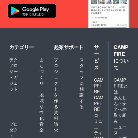
カテゴリー
起案サポート
サ
CAMP
ー
FIRE
テク
ま
プ
ス
ビ
につい
ノロ
ち
ロ
タ
ス
て
ジー
づ
ジ
ッ
・ガ
く
ェ
フ
CAM
CAMP
ジェ
り
ク
に
PFI
FIREと
ット
・
ト
相
RE
は
地
を
談
CAM
あんし
域
作
す
PFI
ん・安
活
る
る
RE
全への
性
資
コ
取り組
化
料
ミュ
み
プロ
音
請
ニ
ニュー
ダク
楽
求
ティ
ス
ト