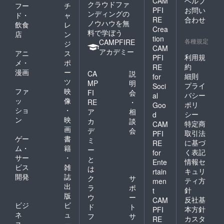
CAM
ヘルプ
クラウドファ
フー
チ
PFI
お問い
ンディングの
ド・
ャ
RE
合わせ
ノウハウを無
飲食
レ
Crea
料で学ぼう
店
ン
tion
各種規定
CAMPFIRE
ジ
CAM
アカデミー
アニ
ス
利用規
PFI
メ・
ポ
約
RE
漫画
ー
CA
説
細則
for
ツ
MP
明
プライ
Soci
ファ
映
FI
会
バシー
al
ッ
像
RE
・
ポリ
Goo
ショ
・
ア
相
シー
d
ン
映
カ
談
特定商
CAM
画
デ
会
取引法
PFI
ゲー
書
ミ
に基づ
RE
ム・
籍
ー
く表記
for
サー
・
と
情報セ
Ente
ビス
雑
は
キュリ
rtain
開発
誌
ク
サ
ティ方
men
出
ラ
ポ
針
t
版
ウ
ー
反社基
CAM
ビジ
ビ
ド
ト
本方針
PFI
ネ
ュ
フ
サ
カスタ
RE
ス・
ー