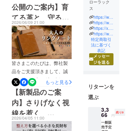
ご覧いただき、誠にありが
ローラック
公開のご案内】育
とうございます。本日は、
ス
てる革と、守る
弊社革財布ブランド
https://www.instagram.com/notivojapan/
2004年12月
2026/06/09 21:00
https://www.facebook.com/notivojapan/
「YOSHINA」の人気商品
革。notivo大人の
設立、当初
https://x.com/NotivoJapan
「コンパクト二つ折り財
https://www.furusato-tax.jp/city/companies/12207/28480
は主に海外
リングノート
特定商取引
から縫製製
布」をご愛用いただいてい
法に基づく
品を国内に
る皆様からいただいた貴重
表記
輸入・卸販
メッセー
なご意見やご要望をもと
売をしてい
ジを送る
皆さまこのたびは、弊社製
に、新たなプロジェクトを
ました。そ
品をご支援頂きまして、誠
の後、上質
立ち上げましたので、ご案
にありがとうございまし
な日本製素
もっと見る
内申し上げます。
材そして、
リターンを
た。皆様のおかげで、弊社
【新製品のご案
______________________
高品質な
は日々、新製品の開発及び
選ぶ
__________________最小
『Made in
内】さりげなく視
ものづくりに集中すること
Japan』商品
レベルでありながら、大容
3,3
線を惹く、
の需要の台
ができましたので、改めて
残り9
66
量・丈夫さを両立させた
円
頭により千
2026/04/05 11:00
感謝申し上げます。本日、
YOSHINAコンパ
一般販
YOSHINA二つ折り財布！
葉県松戸市
売予定
皆様から頂いた貴重な資金
にて本社兼