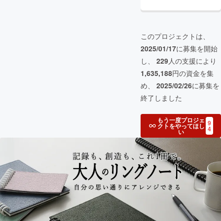
このプロジェクトは、
2025/01/17
に募集を開始
し、
229
人の支援により
1,635,188
円の資金を集
め、
2025/02/26
に募集を
終了しました
もう一度プロジェ
9
クトをやってほし
4
い