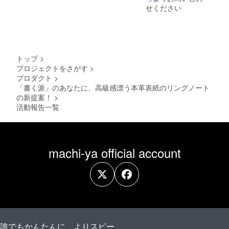
あり
せください
（適格
請求書
発行事
業者登
録番号
の記載
トップ
>
のある
プロジェクトをさがす
>
インボ
プロダクト
>
イスが
必要な
「書く派」のあなたに、高級感漂う本革表紙のリングノート
場合
の新提案！
>
は、実
活動報告一覧
行者に
直接お
問合せ
くださ
い）
machi-ya official account
誰でもかんたんに、よりスピー