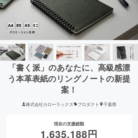
「書く派」のあなたに、高級感漂
う本革表紙のリングノートの新提
案！
株式会社カローラックス
プロダクト
千葉県
現在の支援総額
1,635,188
円