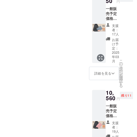
が、ぜひプロジェクトペー
50
「全面スキミング防止仕
ブルー
円
る」をモットーに、自社で
ます。
スグ
革ならではの経年変化もお
フェア
ファスナー式システム手帳
ジをご覧いただけましたら
一般販
様」による安心感、または
リター
リー
リー、
企画・製造にこだわったブ
売予定
楽しみいただける一冊を目
ン内
ン、パ
（ZIP手帳）が完成いたしま
サクラ
幸いです。引き続き何卒よ
「部分スキミング防止仕
価格
容：
イロッ
ピン
ランド「YOSHINA」を立ち
指しました。耐久性に優れ
￥11,00
したのでお知らせいたしま
ルーズ
トブ
ク 計
ろしくお願い申し上げま
支援
様」による利便性からお選
0（税・
リング
ルー、
上げました。おかげさまで
10色か
者：
たバネ式ルーズリングに加
す。----------------------------------
送料
x 1、革
す。YOSHINA スタッフ
チャ
17人
びいただけますので、ぜひ
ら１色
込）の
ブランド設立から5年目を迎
表紙 x
コール
え、保存用としてコスパが
お選び
お届
----------------------------------------
一同
とこ
プロジェクトページをご覧
2、リ
グ
け予
頂けま
え、千葉県松戸市のふるさ
ろ、 サ
高い国産チャック式ルーズ
フィル
定：
レー、
-------------------------------------
す。 ■
いただけますと幸いです。--
ポー
2025
x 1、ペ
グレー
適格請
と納税をはじめ、日本全国
リング（オプション）もご
年03
ター様
【大充実の30色展開】書い
ン差し
ジュ、
求書発
----------------------------------------
こ
月
限定
リフィ
の
キャラ
の皆さまから温かいご支援
行事業
用意しておりますので、リ
リ
て整理派のあなたに、notivo
15%off
ル x 1、
タ
メル、
----------------------------------------
者登録
ー
の
をいただいております。改
リング
ン
ライ
詳細を見る
ングノートをご愛用の方に
番号：
折り返せるZIP手帳！
を
￥9,350
---------------------開始日：
ジッ
選
ラッ
あり
択
めまして、心より感謝申し
（税・
も自信を持っておすすめで
パー x
す
ク、ミ
https://www.makuake.com/pr
（適格
る
2026年4月09日(木) 12:00コ
送料
1、収納
ントブ
請求書
上げます。その中、皆様か
きる製品となっておりま
10,
込）に
oject/notivo02/--------------------
用箱 x 1
ルー、
発行事
ンパクト”だけ”ではない。縦
残り11
て承り
560
■カ
ブルー
らいただいた貴重な資金を
業者登
円
す。ぜひプロジェクトペー
----------------------------------------
ます。
ラー：
フェア
入れカードもつっかえず収
録番号
一般販
リター
活用し、文具製品に特化す
ブラッ
リー、
ジをご覧いただけましたら
の記載
----------------------------------------
売予定
ン内
まる特別設計Lジップ財布！
ク、モ
サクラ
のある
るブランド『notivo（ノー
価格
容：
幸いです。何卒よろしくお
スグ
ピン
------------① 昨年に続き、
インボ
https://camp-
￥13,20
ルーズ
リー
ク 計
イスが
支援
ティフォー）』を立ち上げ
願い申し上げます。notivo
0（税・
リング
『システム手帳
ン、パ
10色か
者：
必要な
fire.jp/projects/933866/--------
送料
x 1、革
イロッ
19人
ら１色
ました。「notivoは、英語の
場合
スタッフ 一同
STYLE.10（趣味の文具箱
込）の
表紙 x
トブ
お選び
お届