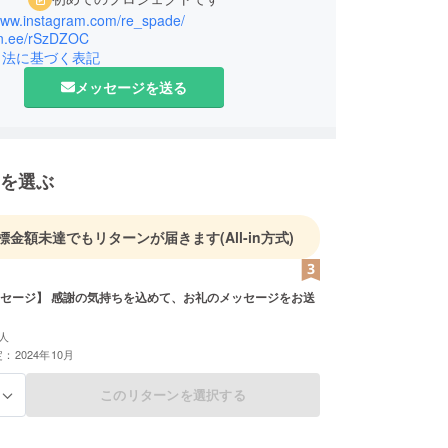
/www.instagram.com/re_spade/
lin.ee/rSzDZOC
引法に基づく表記
メッセージを送る
を選ぶ
標金額未達でもリターンが届きます
(All-in方式)
セージ】 感謝の気持ちを込めて、お礼のメッセージをお送
人
：2024年10月
このリターンを選択する
る