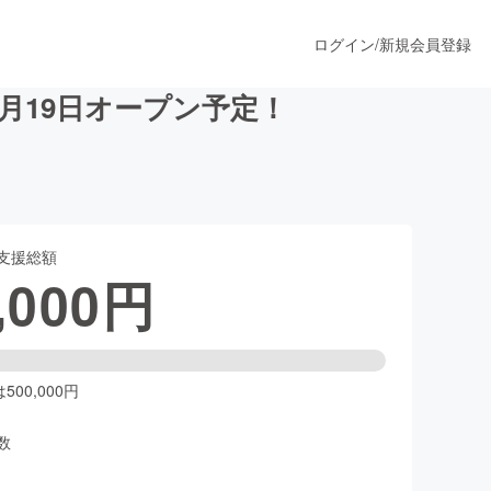
ログイン
/
新規会員登録
月19日オープン予定！
うすぐ公開されます
支援総額
プロダクト
,000
円
ファッション
スポーツ
00,000円
数
ア
ソーシャルグッド
人