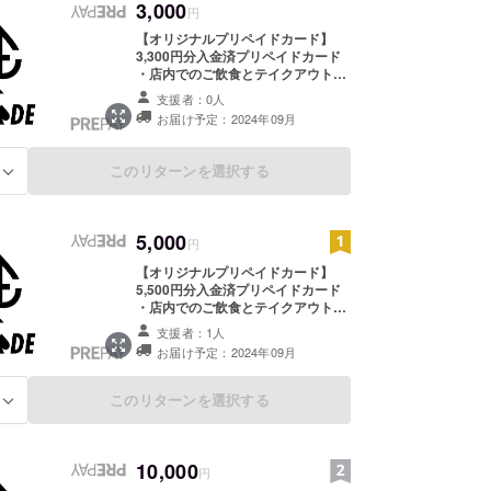
3,000
円
【オリジナルプリペイドカード】
3,300円分入金済プリペイドカード
・店内でのご飲食とテイクアウトに
ご利用いただけます。 ・現金への交
支援者：0人
換はできません。 ・当店以外でのご
お届け予定：2024年09月
使用はできません。 ・初回来店時に
お渡しいたします。スタッフにクラ
ウドファンディングで支援をした旨
このリターンを選択する
る
をお声掛けください。 ・受け渡し期
間：2024年9月19日〜2024年10月
31日 ・ご本人様確認のため、お名
前等取得させて頂きます。 ・ご来店
5,000
円
のない場合支援金として受け取らせ
て頂き、11月以降サンキューレター
【オリジナルプリペイドカード】
をお送りさせて頂きます。
5,500円分入金済プリペイドカード
・店内でのご飲食とテイクアウトに
ご利用いただけます。 ・現金への交
支援者：1人
換はできません。 ・当店以外でのご
お届け予定：2024年09月
使用はできません。 ・初回来店時に
お渡しいたします。スタッフにクラ
ウドファンディングで支援をした旨
このリターンを選択する
る
をお声掛けください。 ・受け渡し期
間：2024年9月19日〜2024年10月
31日 ・ご本人様確認のため、お名
前等取得させて頂きます。 ・ご来店
10,000
円
のない場合支援金として受け取らせ