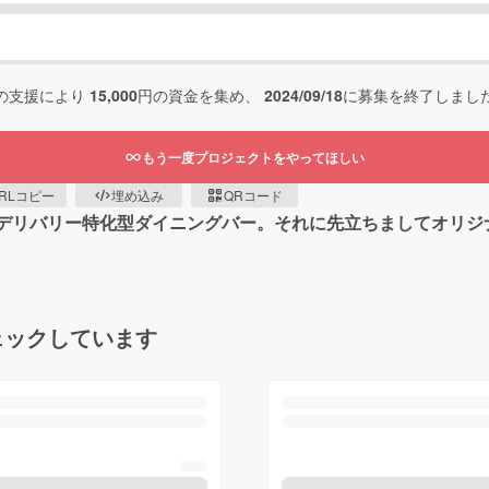
の支援により
15,000
円の資金を集め、
2024/09/18
に募集を終了しまし
もう一度プロジェクトをやってほしい
RLコピー
埋め込み
QRコード
定のデリバリー特化型ダイニングバー。それに先立ちましてオリ
ェックしています