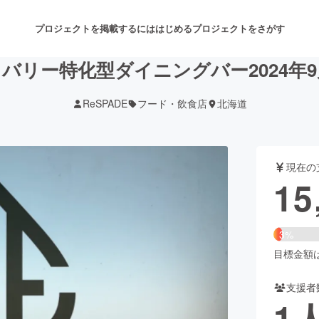
プロジェクトを掲載するには
はじめる
プロジェクトをさがす
バリー特化型ダイニングバー2024年9
ReSPADE
フード・飲食店
北海道
注目のリターン
注目の新着プロジェクト
募集終了が近いプロジェクト
も
現在の
音楽
舞台・パフォーマンス
15
ゲーム・サービス開発
フード・飲食店
3%
書籍・雑誌出版
アニメ・漫画
目標金額は5
支援者
チャレンジ
ビューティー・ヘルスケ
1