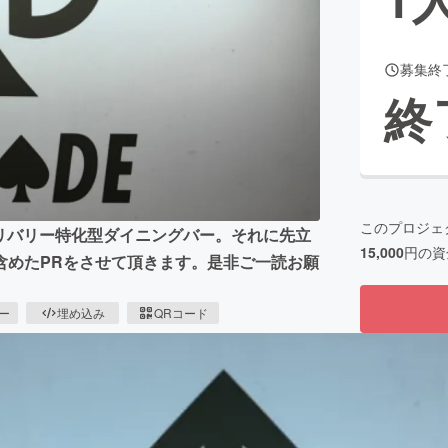
募集終
CAMPFIRE for Social Good
CAMPFIRE Creation
終
CAMPFIREふるさと納税
machi-ya
コミュニティ
このプロジェ
デリバリー特化型ダイニングバー。それに先立
15,000
円の資
含めたPRをさせて頂きます。是非ご一読お願
ピー
埋め込み
QRコード