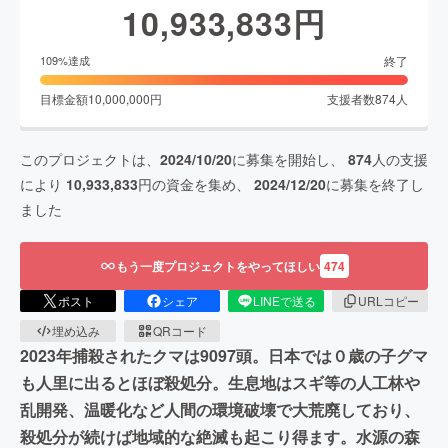
10,933,833
円
終了
109
%達成
目標金額
10,000,000
円
支援者数
874
人
このプロジェクトは、
2024/10/20
に募集を開始し、
874
人の支援
により
10,933,833
円の資金を集め、
2024/12/20
に募集を終了し
ました
もう一度プロジェクトをやってほしい
474
ポスト
シェア
LINEで送る
URLコピー
埋め込み
QRコード
2023年捕殺されたクマは9097頭。日本では０歳の子グマ
も人里に出るとほぼ殺処分。生息地はスギ等の人工林や
乱開発、温暖化など人間の環境破壊で大荒廃しており、
殺処分が続けば地域的な絶滅も起こり得ます。水源の森