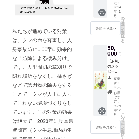
気持ち
定：
2024
を込め
年12
て、お
こ
月
礼の
の
リ
メッ
タ
ー
セージ
ン
詳細を見る
私たちが進めている対策
を
と日本
選
択
熊森協
す
は、クマの命を尊重し、人
る
会誕生
50,
秘話が
身事故防止に非常に効果的
000
書かれ
円
な「防除による棲み分け」
た小冊
【お礼
子、ク
のメッ
です。人里周辺の草刈りで
マや森
セージ&
の絵は
隠れ場所をなくし、柿もぎ
小冊子&
がき1枚
支援
くまも
者：
などで誘因物の除去をする
り特製
25人
絵はが
お届
ことで、クマが人里に入っ
き2枚】
け予
感謝の
定：
てこれない環境づくりをし
気持ち
2024
年12
を込め
ています。この対策の効果
こ
月
て、お
の
リ
は絶大で、2023年に兵庫県
礼の
タ
ー
メッ
ン
詳細を見る
を
豊岡市（クマ生息地内の集
セージ
選
択
と日本
す
落で毎年クマの出没があ