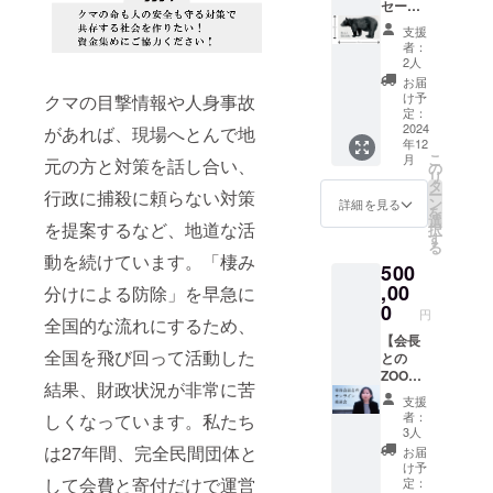
の絵は
セージ&
がき3枚
小冊子&
支援
クマ等
者：
身大タ
2人
オル】
お届
感謝の
け予
クマの目撃情報や人身事故
気持ち
定：
を込め
2024
があれば、現場へとんで地
年12
て、お
こ
月
元の方と対策を話し合い、
礼の
の
リ
メッ
タ
ー
行政に捕殺に頼らない対策
セージ
ン
詳細を見る
を
と日本
選
を提案するなど、地道な活
択
熊森協
す
る
会誕生
動を続けています。「棲み
500
秘話が
書かれ
,00
分けによる防除」を早急に
た小冊
0
円
子、保
全国的な流れにするため、
護飼育
【会長
全国を飛び回って活動した
してい
との
るクマ
ZOOM
結果、財政状況が非常に苦
の等身
座談会
支援
大タオ
参加権
者：
しくなっています。私たち
ル
＆お礼
3人
のメッ
は27年間、完全民間団体と
お届
セージ&
け予
小冊子&
して会費と寄付だけで運営
定：