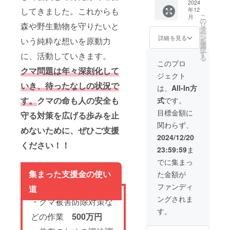
クマの
2024
年12
してきました。これからも
等身大
こ
月
タオ
の
リ
森や野生動物を守りたいと
ル】 感
タ
ー
謝の気
ン
詳細を見る
いう純粋な想いを原動力
を
持ちを
選
択
込め
す
に、活動していきます。
る
て、お
このプロ
礼の
クマ問題は年々深刻化して
ジェクト
メッ
いき、待ったなしの状況で
セージ
は、
All-In方
と日本
す。
クマの命も人の安全も
式
です。
熊森協
会誕生
目標金額に
守る対策を広げる歩みを止
秘話が
関わらず、
書かれ
めないために、ぜひご支援
た小冊
2024/12/20
子、保
ください！！
23:59:59
ま
護飼育
してい
でに集まっ
るクマ
集まった支援金の使い
た金額が
の等身
大タオ
ファンディ
道
ル、そ
ングされま
れと室
・クマ被害防除対策な
谷悠子
す。
どの作業
500万円
会長と
お話で