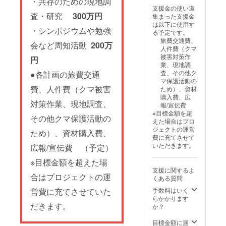
・共存のための現地調
きる
支援金の使い道
ZOOM
査・研究
300万円
集まった支援金
座談会
は以下に使用す
参加権
・シンポジウムや勉強
る予定です。
（2025
旅費交通費、
年１月
会など周知活動
200万
人件費（クマ
11日
被害対策作
円
（土）
業、現地調
13:30～
査、その他ク
●各計画の旅費交通
15:30）
マ保護活動の
費、人件費（クマ被害
ため）、資材
購入費、広
対策作業、現地調査、
報/宣伝費
※目標金額を超
その他クマ保護活動の
えた場合はプロ
ジェクトの運営
ため）、資材購入費、
費に充てさせて
いただきます。
広報/宣伝費 （予定）
※目標金額を超えた場
支援に関するよ
合はプロジェクトの運
くある質問
手数料はいく
営費に充てさせていた
らかかります
だきます。
か？
目標金額に届