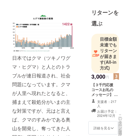
リターンを
選ぶ
目標金額
未達でも
リターン
が届きま
日本ではクマ（ツキノワグ
す
(All-in
マ・ヒグマ）と人とのトラ
方式)
ブルが連日報道され、社会
3,000
円
問題になっています。クマ
【３千円応援
コースお礼の
が人里へ現れたとなると、
メッセージ】 感
謝の気持ちを込
捕まえて殺処分がいまの主
支援者：217
めて、お礼の
人
メッセージをお
な対策ですが、元はと言え
お届け予定：
送りします。 こ
こ
2024年12月
の
ば、クマのすみかである奥
のリターンは５
リ
タ
千円のリターン
ー
山を開発し、奪ってきた人
ン
詳細を見る
と同じ内容にな
を
選
ります。
択