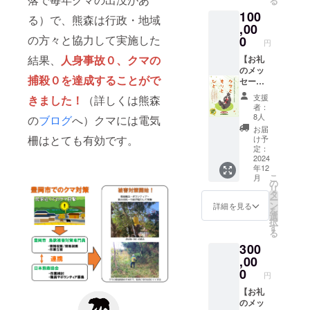
る
熊森協
100
会誕生
る）で、熊森は行政・地域
秘話が
,00
書かれ
の方々と協力して実施した
0
円
た小冊
結果、
人身事故０、クマの
子、ク
【お礼
マや森
のメッ
捕殺０を達
成することがで
の絵は
セージ&
がき2枚
小冊子&
支援
きました
！
（詳しくは熊森
くまも
者：
り特製
8人
の
ブログ
へ）クマには電気
絵はが
お届
き3枚】
柵はとても有効です。
け予
感謝の
定：
気持ち
2024
年12
を込め
こ
月
て、お
の
リ
礼の
タ
ー
メッ
ン
詳細を見る
を
セージ
選
択
と日本
す
る
熊森協
300
会誕生
秘話が
,00
書かれ
0
円
た小冊
子、ク
【お礼
マや森
のメッ