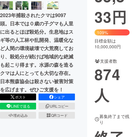
33
円
まちづくり・地域活性化
2023年捕殺されたクマは9097
頭。日本では０歳の子グマも人里
CAMPFIRE for Social Good
CAMPFIRE Creation
に出るとほぼ殺処分。生息地はス
109%
CAMPFIREふるさと納税
machi-ya
コミュニティ
ギ等の人工林や乱開発、温暖化な
目標金額は
10,000,000円
ど人間の環境破壊で大荒廃してお
り、殺処分が続けば地域的な絶滅
支援者数
も起こり得ます。水源の森を造る
874
クマは人にとっても大切な存在。
日本熊森協会は殺さない被害対策
人
を広げます。ぜひご支援を！
ポスト
シェア
LINEで送る
URLコピー
埋め込み
QRコード
募集終了まで残
り