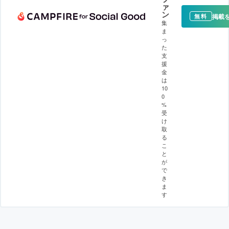
ァ
ン
掲載
無料
集
ま
っ
た
支
援
金
は
10
0
%
受
け
取
る
こ
と
が
で
き
ま
す