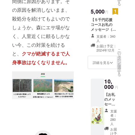
間側に原因があります。そ
す
る
の原因を解消しないまま、
5,000
円
殺処分を続けてもよいので
【５千円応援
コースお礼の
しょうか。森にエサ場がな
メッセージ（ク
マの写真付
く、人里近くに頼るしかな
支援者：340
き）】 感謝の気
人
持ちを込めて、
い今、この対策を続ける
お届け予定：
お礼のメッセー
こ
2024年12月
の
と、
クマが絶滅するまで人
ジをお送りしま
リ
タ
す。 メールには
ー
身事故はなくなりません。
ン
詳細を見る
クマのお写真を
を
選
添付いたしま
択
す
す。
る
10,
000
円
【お礼
のメッ
セージ&
小冊子&
支援
くまも
者：
り特製
280
絵はが
人
き1枚】
お届
感謝の
け予