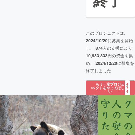
終了
このプロジェクトは、
2024/10/20
に募集を開始
し、
874
人の支援により
10,933,833
円の資金を集
め、
2024/12/20
に募集を
終了しました
もう一度プロジェ
4
クトをやってほし
7
い
4