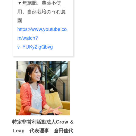
▼無施肥、農薬不使
用、自然栽培のうむ農
園
https://www.youtube.co
m/watch?
v=FUKy2IgQbvg
特定非営利活動法人Grow ＆
Leap 代表理事 倉田佳代