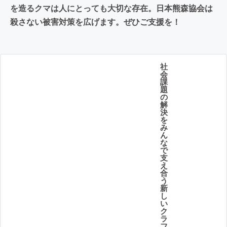
を造るクマは人にとっても大切な存在。日本熊森協会は
殺さない被害対策を広げます。ぜひご支援を！
社
会
課
題
の
解
決
を
み
ん
な
で
支
え
合
う
新
し
い
ク
ラ
フ