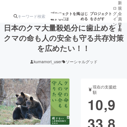
新
ロ
規
グ
会
プロジェクトを掲
はじ
プロジェクト
/
載するには
める
をさがす
イ
員
ン
登
日本のクマ大量殺処分に歯止めを！
録
クマの命も人の安全も守る共存対策
を広めたい！！
人気のプロ
注目のリ
注目の新着プロ
募集終了が近いプ
もうすぐ公開
ジェクト
ターン
ジェクト
ロジェクト
されます
kumamori_user
ソーシャルグッド
アート・写真
音楽
現在の支援総
テクノロジー・ガジェット
ゲーム・サ
額
10,9
映像・映画
書籍・雑誌
33,8
ビジネス・起業
チャレンジ