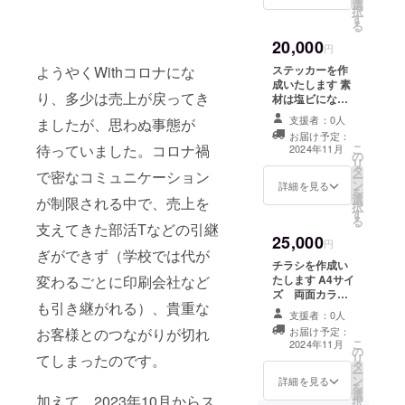
選
会社名 事業内
す 備考
択
す
容もあれば合わ
欄に必
る
せてデザインい
要な情
20,000
たします また、
円
報をお
ロゴや画像の受
書きく
ようやくWithコロナにな
ステッカーを作
け渡しについて
ださい
成いたします 素
は、プロジェク
Tシャツ
り、多少は売上が戻ってき
材は塩ビになり
ト終了後にお送
の色・
ます 屋外に貼
りするメールを
支援者：0人
ましたが、思わぬ事態が
プリン
れます カラー
ご確認ください
お届け予定：
トの色
100枚１セット
待っていました。コロナ禍
こ
メールにて校正
2024年11月
ロゴや
の
になります サイ
リ
をお送りいたし
画像の
タ
ズは
で密なコミュニケーション
ー
ます
受け渡
ン
10cm*10cm以
詳細を見る
を
しにつ
選
内のフリーカッ
が制限される中で、売上を
択
いて
す
トになります 備
る
は、プ
支えてきた部活Tなどの引継
考欄に必要な情
25,000
ロジェ
報をお書きくだ
円
ぎができず（学校では代が
クト終
さい 特に名前、
チラシを作成い
了後に
住所、電話番
変わるごとに印刷会社など
たします A4サイ
お送り
号、会社名など
ズ 両面カラー
する
入れたいものを
も引き継がれる）、貴重な
1000枚１セット
メール
教えてください
支援者：0人
になります 備考
をご確
事業内容もあれ
お客様とのつながりが切れ
お届け予定：
欄に必要な情報
認くだ
こ
ば合わせてデザ
2024年11月
の
をお書きくださ
さい
てしまったのです。
リ
インいたします
タ
い 特に名前、住
メール
ー
また、ロゴや画
ン
所、電話番号、
詳細を見る
にて校
を
像の受け渡しに
選
会社名 事業内
加えて、2023年10月からス
正をお
択
ついては、プロ