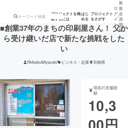
新
ロ
規
グ
会
プロジェクトを掲
はじ
プロジェクト
/
載するには
める
をさがす
イ
員
ン
登
■創業37年のまちの印刷屋さん！ 父か
録
ら受け継いだ店で新たな挑戦をした
い
人気のプロ
注目のリ
注目の新着プロ
募集終了が近いプ
もうすぐ公開
ジェクト
ターン
ジェクト
ロジェクト
されます
RkikakuMiyazaki
ビジネス・起業
宮崎県
アート・写真
音楽
現在の支援総
テクノロジー・ガジェット
ゲーム・サ
額
10,3
映像・映画
書籍・雑誌
00
円
ビジネス・起業
チャレンジ