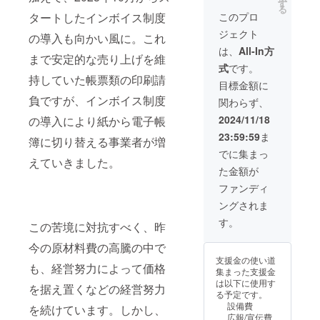
す
容もあれば合わ
送りい
る
ジェクト終了後
せてデザインい
タートしたインボイス制度
このプロ
たしま
にお送りする
たします また、
す
メールをご確認
ジェクト
の導入も向かい風に。これ
ロゴや画像の受
ください メール
け渡しについて
は、
All-In方
にて校正をお送
まで安定的な売り上げを維
は、プロジェク
りいたします
式
です。
ト終了後にお送
持していた帳票類の印刷請
りするメールを
目標金額に
ご確認ください
負ですが、インボイス制度
関わらず、
メールにて校正
をお送りいたし
2024/11/18
の導入により紙から電子帳
ます
23:59:59
ま
簿に切り替える事業者が増
でに集まっ
えていきました。
た金額が
ファンディ
ングされま
す。
この苦境に対抗すべく、昨
今の原材料費の高騰の中で
支援金の使い道
も、経営努力によって価格
集まった支援金
は以下に使用す
を据え置くなどの経営努力
る予定です。
設備費
を続けています。しかし、
広報/宣伝費