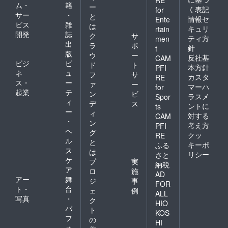
ム・
籍
ー
く表記
for
サー
・
と
情報セ
Ente
ビス
雑
は
キュリ
rtain
開発
誌
ク
サ
ティ方
men
出
ラ
ポ
針
t
版
ウ
ー
反社基
CAM
ビジ
ビ
ド
ト
本方針
PFI
ネ
ュ
フ
サ
カスタ
RE
ス・
ー
ァ
ー
マーハ
for
起業
テ
ン
ビ
ラスメ
Spor
ィ
デ
ス
ントに
ts
ー
ィ
対する
CAM
・
ン
考え方
PFI
ヘ
グ
クッ
RE
ル
と
キーポ
ふる
ス
は
リシー
さと
ケ
プ
実
納税
ア
ロ
施
AD
アー
舞
ジ
事
FOR
ト・
台
ェ
例
ALL
写真
・
ク
HIO
パ
ト
KOS
フ
の
HI
ォ