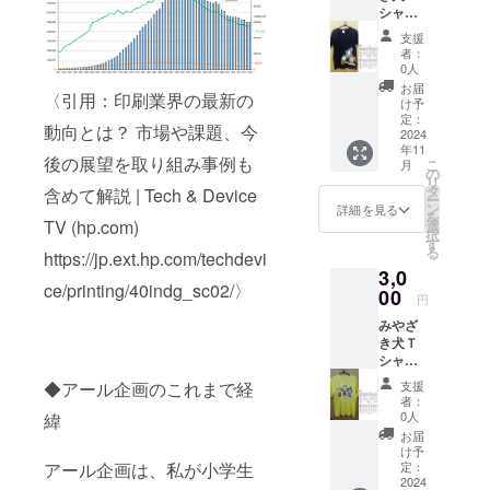
シャツ
（miya
支援
T1）1枚
者：
備考欄
0人
に服の
お届
〈引用：印刷業界の最新の
色とサ
け予
イズを
定：
動向とは？ 市場や課題、今
お知ら
2024
年11
せくだ
後の展望を取り組み事例も
こ
月
さい １
の
リ
９０ｇ/
タ
含めて解説 | Tech & Device
ー
㎡
ン
詳細を見る
を
（５．
TV (hp.com)
選
択
６oz)
す
る
https://jp.ext.hp.com/techdevi
天竺 綿
3,0
100％
ce/printing/40indg_sc02/〉
(ミック
00
円
スグ
みやざ
レー：
き犬Ｔ
綿９
シャツ
０％・
（miya
ポリエ
◆アール企画のこれまで経
支援
T2）1枚
ステル
者：
備考欄
１
0人
緯
に服の
０％、
お届
色とサ
アッ
け予
イズを
アール企画は、私が小学生
シュ：
定：
お知ら
2024
綿９