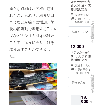
ステッカーを作
ついては、プロ
成いたします 素
ジェクト終了後
新たな取組はお客様に恵ま
材は塩ビになり
にお送りする
ます 屋外に貼
れたこともあり、紹介や口
メールをご確認
支援者：0人
れます カラー10
ください メール
お届け予定：
枚１セットにな
コミなどが徐々に増加。学
こ
にて校正をお送
2024年11月
の
ります サイズは
リ
りいたします
タ
10cm*10cm以
校の部活動で着用するTシャ
ー
ン
内のフリーカッ
詳細を見る
を
ツなどの受注も引き継げた
選
トになります 備
択
す
考欄に必要な情
る
ことで、徐々に売り上げを
報をお書きくだ
12,000
さい 特に名前、
円
取り戻すことができまし
住所、電話番
ステッカーを作
号、会社名など
た。
成いたします 素
入れたいものを
材は塩ビになり
教えてください
ます 屋外に貼
事業内容もあれ
支援者：0人
れます カラー50
ば合わせてデザ
お届け予定：
枚１セットにな
こ
インいたします
2024年11月
の
ります サイズは
リ
また、ロゴや画
タ
10cm*10cm以
ー
像の受け渡しに
ン
内のフリーカッ
詳細を見る
を
ついては、プロ
選
トになります 備
択
ジェクト終了後
す
考欄に必要な情
る
にお送りする
報をお書きくだ
メールをご確認
18,
さい 特に名前、
ください メール
000
住所、電話番
円
にて校正をお送
号、会社名など