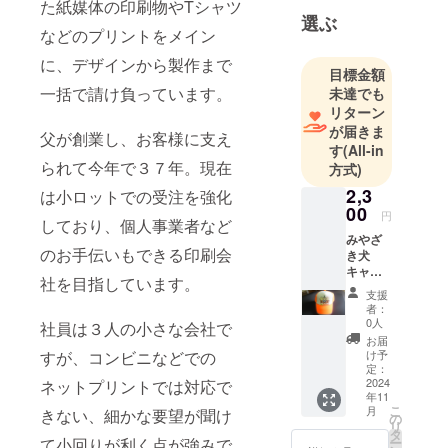
た紙媒体の印刷物やTシャツ
テッカー・
選ぶ
などのプリントをメイン
横断幕・の
ぼり・Ｔ
に、デザインから製作まで
目標金額
シャツプリ
一括で請け負っています。
未達でも
ント・刺
リターン
繍・缶バッ
が届きま
父が創業し、お客様に支え
す
(All-in
チ・印鑑
られて今年で３７年。現在
方式)
2,3
は小ロットでの受注を強化
00
円
しており、個人事業者など
みやざ
のお手伝いもできる印刷会
き犬
キャッ
社を目指しています。
プ
支援
（miya
者：
cap）1
0人
社員は３人の小さな会社で
個 備考
お届
欄に色
すが、コンビニなどでの
け予
とサイ
定：
ズをお
2024
ネットプリントでは対応で
年11
知らせ
こ
月
きない、細かな要望が聞け
くださ
の
リ
い サイ
タ
て小回りが利く点が強みで
ー
ズ