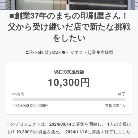
■創業37年のまちの印刷屋さん！
父から受け継いだ店で新たな挑戦
をしたい
RkikakuMiyazaki
ビジネス・起業
宮崎県
現在の支援総額
10,300
円
終了
0
%達成
目標金額
3,000,000
円
支援者数
1
人
このプロジェクトは、
2024/09/14
に募集を開始し、
1
人の支援に
より
10,300
円の資金を集め、
2024/11/18
に募集を終了しました