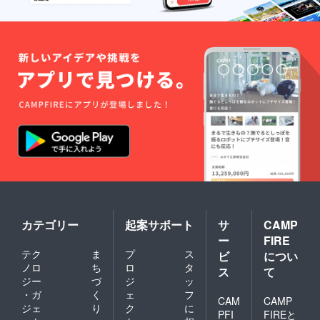
カテゴリー
起案サポート
サ
CAMP
ー
FIRE
テク
ま
プ
ス
ビ
につい
ノロ
ち
ロ
タ
ス
て
ジー
づ
ジ
ッ
・ガ
く
ェ
フ
CAM
CAMP
ジェ
り
ク
に
PFI
FIREと