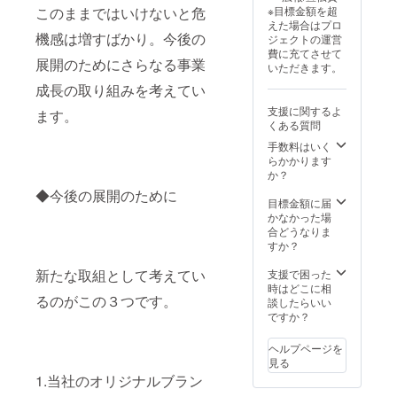
このままではいけないと危
※目標金額を超
えた場合はプロ
機感は増すばかり。今後の
ジェクトの運営
費に充てさせて
展開のためにさらなる事業
いただきます。
成長の取り組みを考えてい
支援に関するよ
ます。
くある質問
手数料はいく
らかかります
か？
◆今後の展開のために
目標金額に届
かなかった場
合どうなりま
すか？
新たな取組として考えてい
支援で困った
時はどこに相
るのがこの３つです。
談したらいい
ですか？
ヘルプページを
見る
1.当社のオリジナルブラン