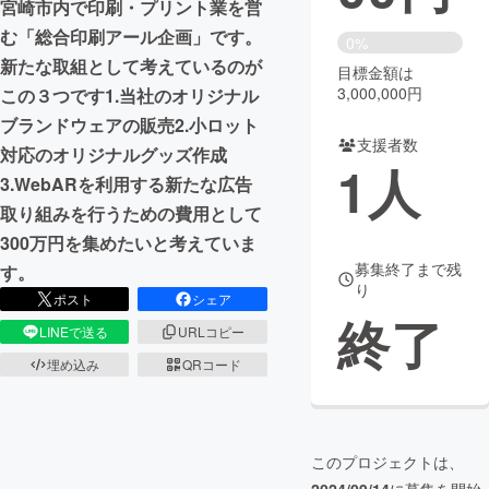
宮崎市内で印刷・プリント業を営
む「総合印刷アール企画」です。
まちづくり・地域活性化
0%
新たな取組として考えているのが
目標金額は
3,000,000円
この３つです1.当社のオリジナル
CAMPFIRE for Social Good
CAMPFIRE Creation
ブランドウェアの販売2.小ロット
CAMPFIREふるさと納税
machi-ya
コミュニティ
支援者数
対応のオリジナルグッズ作成
1
人
3.WebARを利用する新たな広告
取り組みを行うための費用として
300万円を集めたいと考えていま
募集終了まで残
す。
り
ポスト
シェア
終了
LINEで送る
URLコピー
埋め込み
QRコード
このプロジェクトは、