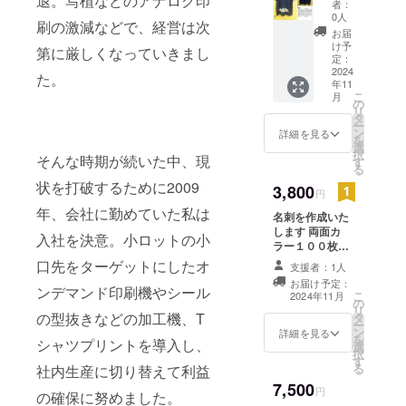
退。写植などのアナログ印
にて校正をお送
者：
９％・
poro）1
0人
りいたします
ポリエ
刷の激減などで、経営は次
枚 備考
お届
ステル
欄に服
け予
第に厳しくなっていきまし
１％）
の色と
定：
の幅広
サイズ
2024
た。
いシー
年11
をお知
ンでご
こ
月
らせく
の
利用い
リ
ださい
タ
ただけ
ー
５．３
ン
詳細を見る
るTシャ
を
oz 鹿
選
ツで
択
そんな時期が続いた中、現
の子生
す
す。 み
る
地 綿６
やざき
状を打破するために2009
０％・
3,800
円
犬使用
ポリエ
年、会社に勤めていた私は
許可 第
名刺を作成いた
ステル
280022
します 両面カ
４０％
入社を決意。小ロットの小
号
ラー１００枚１
吸水速
セットになりま
乾・消
口先をターゲットにしたオ
支援者：1人
す 備考欄に必要
臭・紫
お届け予定：
な情報をお書き
外線遮
ンデマンド印刷機やシール
こ
2024年11月
の
ください 特に名
蔽 みや
リ
の型抜きなどの加工機、T
タ
前、住所、電話
ざき犬
ー
ン
番号、会社名
使用許
詳細を見る
を
シャツプリントを導入し、
選
事業内容もあれ
可 第
択
す
ば合わせてデザ
280022
る
社内生産に切り替えて利益
インいたします
号
7,500
また、ロゴや画
円
の確保に努めました。
像の受け渡しに