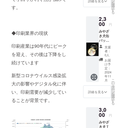
ン
詳細を見る
を
JL：53-
選
す。
択
57cm
す
る
F：56-
2,3
60cm
ポリエ
00
円
ステル
みやざ
100％
◆印刷業界の現状
き犬缶
みやざ
バッチ
き犬使
（miya
印刷産業は90年代にピーク
用許可
支援
kan）５
第
者：
を迎え、その後は下降をし
個１
280022
0人
セット
号
お届
続けています
φ44ｍ
け予
ｍ 安全
定：
ピンタ
2024
新型コロナウイルス感染拡
年11
イプ み
こ
月
やざき
の
大の影響やデジタル化に伴
リ
犬使用
タ
ー
許可 第
い、印刷需要が減少してい
ン
詳細を見る
を
280022
選
択
ることが背景です。
号
す
る
3,0
00
円
みやざ
き犬Ｔ