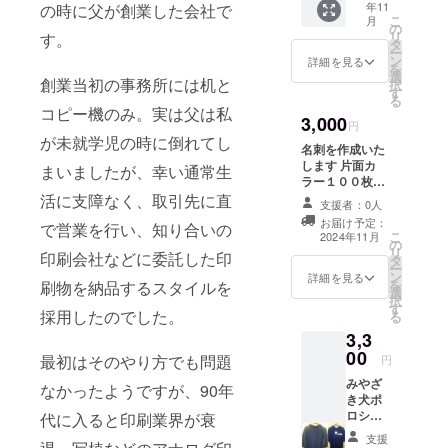
年11
の時に父が創業した会社で
せくだ
８％・
こ
月
さい １
ポリエ
の
リ
す。
９０ｇ/
ステル
タ
ー
㎡
２％、
ン
詳細を見る
を
（５．
オート
選
創業当初の事務所には机と
択
６oz)
ミー
す
る
天竺 綿
ル：綿
コピー機のみ。実は父は私
3,000
100％
９
円
(ミック
９％・
が未就学児の時に倒れてし
名刺を作成いた
スグ
ポリエ
します 片面カ
まいましたが、幸い通常生
レー：
ステル
ラー１００枚１
綿９
１％）
セットになりま
活に支障なく、取引先に直
０％・
の幅広
支援者：0人
す 備考欄に必要
ポリエ
いシー
お届け予定：
で営業を行い、知り合いの
な情報をお書き
ステル
ンでご
こ
2024年11月
の
ください 特に名
１
利用い
リ
印刷会社などに委託した印
タ
前、住所、電話
０％、
ただけ
ー
ン
番号、会社名
詳細を見る
アッ
るTシャ
を
刷物を納品するスタイルを
選
事業内容もあれ
シュ：
ツで
択
す
ば合わせてデザ
綿９
採用したのでした。
す。 み
る
インいたします
８％・
やざき
3,3
また、ロゴや画
ポリエ
犬使用
00
像の受け渡しに
最初はそのやり方でも問題
円
ステル
許可 第
ついては、プロ
２％、
280022
みやざ
なかったようですが、90年
ジェクト終了後
オート
号
き犬ポ
にお送りする
ミー
ロシャ
代に入ると印刷業界が衰
メールをご確認
ル：綿
ツ
ください メール
支援
９
（miya