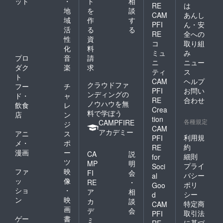
ット
・
ト
相
RE
は
地
を
談
CAM
あんし
域
作
す
PFI
ん・安
活
る
る
RE
全への
性
資
コ
取り組
化
料
ミュ
み
プロ
音
請
ニ
ニュー
ダク
楽
求
ティ
ス
ト
CAM
ヘルプ
クラウドファ
フー
チ
PFI
お問い
ンディングの
ド・
ャ
RE
合わせ
ノウハウを無
飲食
レ
Crea
料で学ぼう
店
ン
tion
各種規定
CAMPFIRE
ジ
CAM
アカデミー
アニ
ス
利用規
PFI
メ・
ポ
約
RE
漫画
ー
CA
説
細則
for
ツ
MP
明
プライ
Soci
ファ
映
FI
会
バシー
al
ッ
像
RE
・
ポリ
Goo
ショ
・
ア
相
シー
d
ン
映
カ
談
特定商
CAM
画
デ
会
取引法
PFI
ゲー
書
ミ
に基づ
RE