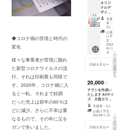
りいたします
オリジ
入れたいものを
ナルデ
教えてください
ザインT
事業内容もあれ
シャツ
ば合わせてデザ
支援
を作成
インいたします
者：
いたし
0人
また、ロゴや画
ます １
像の受け渡しに
お届
色１箇
け予
ついては、プロ
◆コロナ禍の苦境と時代の
所プリ
定：
ジェクト終了後
ント１
2024
変化
にお送りする
年11
０枚１
メールをご確認
こ
月
セット
の
ください メール
リ
になり
様々な事業者が苦境に陥れ
タ
にて校正をお送
ー
ます T
ン
詳細を見る
りいたします
を
た新型コロナウイルスの流
シャツ
選
択
はドラ
す
る
行。それは印刷業も同様で
イTシャ
20,000
ツ（ポ
円
す。2020年、コロナ禍に入
リエス
チラシを作成い
テル
ると一転、それまで好調
たします A4サイ
100％）
ズ 片面カラー
のもの
だった売上は前年の60％ほ
1000枚１セット
になり
支援者：0人
になります 備考
どに減少。さらに不幸は重
ます 版
お届け予定：
欄に必要な情報
代も込
こ
2024年11月
の
をお書きくださ
なるもので、その年に父を
みに
リ
タ
い 特に名前、住
なって
ー
ガンで失いました。
ン
所、電話番号、
詳細を見る
おりま
を