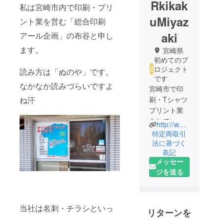
Rkikak
私は宮崎市内で印刷・プリ
uMiyaz
ント業を営む「総合印刷
aki
アール企画」の布谷と申し
ます。
宮崎県
初めてのプ
ロジェクト
読み方は「ぬのや」です。
です
なかなか読みづらいですよ
宮崎市で印
ね汗
刷・Tシャツ
プリント業
をしていま
http://www.rkikaku-miyazaki.jp/index.html
す
特定商取引
法に基づく
表記
名刺・チラ
メッセー
シ・パンフ
ジを送る
レット・大
判ポス
ター・伝
票・封筒・
当社は名刺・チラシといっ
リターンを
シール・ス