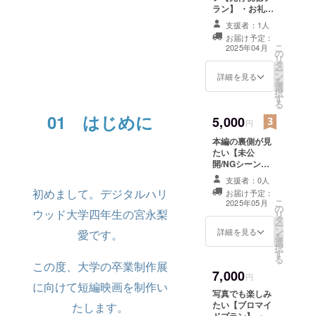
テッカーとなる
中。
ラン】 ・お礼の
予定です。 商品
お手紙 ・メディ
サイズ：最大
支援者：1人
アアートゼミ展
6cm×8cm （予
「何事も本
お届け予定：
示会/卒業制作展
定）
こ
2025年04月
気で全力で
の
案内 開催地：未
リ
タ
定（御茶ノ水近
やる」を目
ー
ン
郊） 詳細はメー
詳細を見る
標に高クオ
を
選
ルで連絡いたし
択
リティな作
す
ます ・ステッ
る
カーセット メイ
品を作れる
01 はじめに
5,000
ンビジュアルを
円
ように日々
使用したステッ
本編の裏側が見
試行錯誤を
カーとなる予定
たい【未公
です。 商品サイ
繰り返して
開/NGシーン集
ズ：最大
いる。
プラン】 ・お礼
6cm×8cm （予
支援者：0人
のお手紙 ・メ
定） ・先行視聴
初めまして。デジタルハリ
お届け予定：
ディアアートゼ
URL
こ
2025年05月
の
ミ展示会/卒業制
ウッド大学四年生の宮永梨
リ
タ
作展案内 開催
ー
ン
地：未定（御茶
詳細を見る
愛です。
を
選
ノ水近郊） 詳細
択
す
はメールで連絡
る
この度、大学の卒業制作展
いたします ・ス
7,000
テッカーセット
円
に向けて短編映画を制作い
メインビジュア
写真でも楽しみ
ルを使用したス
たい【ブロマイ
たします。
テッカーとなる