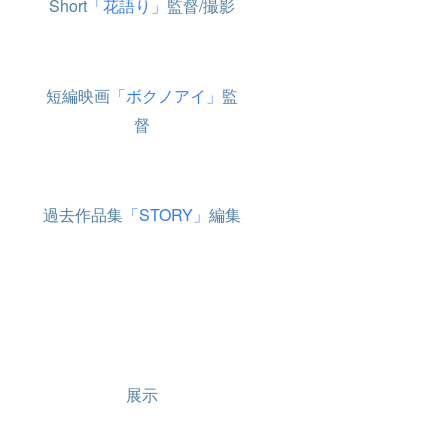
Short
「花語り」
監督/撮影
短編映画
「ボクノアイ」
監
督
過去作品集
「STORY」
編集
展示