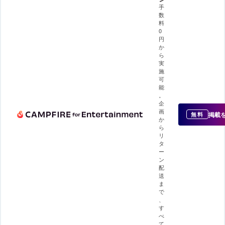
手
数
料
0
円
か
ら
実
施
可
能
。
企
画
掲載
無料
か
ら
リ
タ
ー
ン
配
送
ま
で
、
す
べ
て