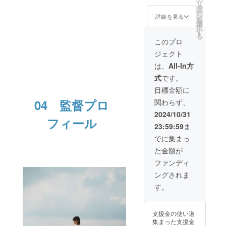
す。 ・お話会
地：未定（御茶
リ
開/NGシーン特
タ
（オンライン/オ
ノ水近郊） 詳細
ー
別総集編視聴
ン
フライン未定）
はメールで連絡
詳細を見る
を
URL ・ブロマイ
選
※オフラインの場
いたします ・
択
ドセット お届け
す
合、交通費は自
オープニング・
る
枚数：3枚 ・オ
己負担でお願い
パンフレットに
このプロ
リジナルフォト
いたします。 ・
てロゴ記載 ※以
ブック/24p（予
ジェクト
アクリルプレー
下ご確認くださ
定） ・制作陣コ
ト 商品サイズ：
い ・掲載期間：
は、
All-In方
メントブッ
最大5cm×7cm
事業が存続する
ク/24p（予定）
式
です。
（予定）
限り掲載 ・掲載
・DVD/Blu-ray
方法：文字の
目標金額に
・今作脚本 紙媒
み、ロゴ・バ
04 監督プロ
体でのお届けで
関わらず、
ナーどちらでも
す。 ・お話会
可能です。大き
2024/10/31
（オンライン/オ
フィール
さは問いませ
フライン未定）
23:59:59
ま
ん。 （こちら側
※オフラインの場
で掲載サイズを
でに集まっ
合、交通費は自
変更させていた
己負担でお願い
た金額が
だく場合がござ
いたします。 ・
います） ・注意
ファンディ
アクリルプレー
事項 ①支援時、
ト 商品サイズ：
ングされま
必ず備考欄に掲
最大5cm×7cm
載を希望される
す。
（予定） ・過去
お名前をご記入
作脚本 紙媒体で
ください。 ②ロ
のお届けです。
ゴやバナーなど
支援金の使い道
の画像の受け渡
集まった支援金