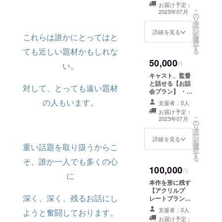
アートゼミ展示
定） ・先行視聴
お届け予定：
会/卒業制作展案
こ
URL ・未公
2025年07月
の
内 開催地：未定
リ
開/NGシーン特
タ
（御茶ノ水近
ー
別総集編視聴
ン
郊） 詳細はメー
詳細を見る
を
これらは誰かにとってはと
URL ・ブロマイ
選
ルで連絡いたし
択
ドセット お届け
す
ます ・ステッ
ても近しい題材かもしれな
る
枚数：3枚 ・オ
カーセット メイ
リジナルフォト
50,000
ンビジュアルを
円
い。
ブック/24p（予
使用したステッ
定） ・制作陣コ
キャスト、監督
カーとなる予定
メントブッ
と話せる【お話
対して、とっても遠い題材
です。 商品サイ
ク/24p（予定）
会プラン】 ・お
ズ：最大
・DVD/Blu-ray
礼のお手紙 ・メ
の人もいます。
6cm×8cm （予
支援者：0人
ディアアートゼ
定） ・先行視聴
お届け予定：
ミ展示会/卒業制
こ
URL ・未公
2025年07月
の
作展案内 開催
リ
開/NGシーン特
タ
地：未定（御茶
ー
別総集編視聴
ン
ノ水近郊） 詳細
詳細を見る
を
URL ・ブロマイ
重い話題を取り扱うからこ
選
はメールで連絡
択
ドセット お届け
す
いたします ・ス
る
枚数：3枚 ・オ
そ、誰か一人でも多くの心
テッカーセット
リジナルフォト
100,000
メインビジュア
円
に
ブック/24p（予
ルを使用したス
定） ・制作陣コ
本作を形に残す
テッカーとなる
メントブッ
【アクリルプ
予定です。 商品
深く、深く、残るお話にし
ク/24p（予定）
レートプラン】
サイズ：最大
・DVD/Blu-ray
・お礼のお手紙
6cm×8cm （予
支援者：0人
ようと奮闘しております。
・今作脚本 紙媒
・メディアアー
定） ・先行視聴
お届け予定：