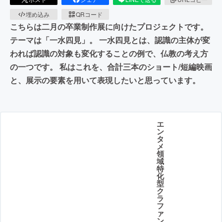
埋め込み
QRコード
こちらは二月の卒業制作展に向けたプロジェクトです。
テーマは「一水四見」。 一水四見とは、認識の主体が変
われば認識の対象も変化することの例で、仏教の考え方
の一つです。 私はこれを、合計三本のショート/短編映画
と、展示の要素を用いて表現したいと思っています。
エ
ン
タ
メ
領
域
特
化
型
ク
ラ
フ
ァ
ン