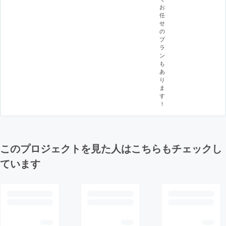
お
任
せ
の
プ
ラ
ン
も
あ
り
ま
す
！
このプロジェクトを見た人はこちらもチェックし
ています