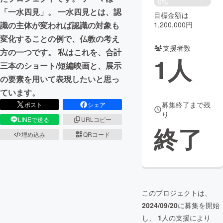
0%
「一水四見」。 一水四見とは、認
目標金額は
まちづくり・地域活性化
1,200,000円
識の主体が変われば認識の対象も
変化することの例で、仏教の考え
支援者数
CAMPFIRE for Social Good
CAMPFIRE Creation
方の一つです。 私はこれを、合計
1
人
CAMPFIREふるさと納税
machi-ya
コミュニティ
三本のショート/短編映画と、展示
の要素を用いて表現したいと思っ
ています。
募集終了まで残
ポスト
シェア
り
LINEで送る
URLコピー
終了
埋め込み
QRコード
このプロジェクトは、
2024/09/20
に募集を開始
し、
1
人の支援により