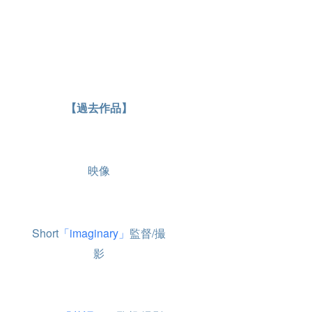
さい ・希望され
る場合は備考欄
にご記載くださ
い。 ・オフライ
ンの場合、交通
費は自己負担で
お願いいたしま
す。
【過去作品】
映像
Short
「imaginary」
監督/撮
影