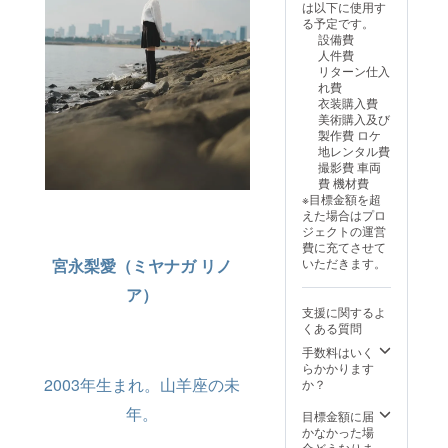
しについては、
は以下に使用す
プロジェクト終
る予定です。
了後にお送りす
設備費
るメールをご確
人件費
認ください。 ・
リターン仕入
先行視聴URL ・
れ費
オリジナルフォ
衣装購入費
トブッ
美術購入及び
ク/24p（予定）
製作費 ロケ
・DVD/Blu-
地レンタル費
ray（各企業様1
撮影費 車両
枚） ・映画内で
費 機材費
の製品使用また
※目標金額を超
は出演者、公式
えた場合はプロ
SNSでの商品PR
ジェクトの運営
※以下ご確認くだ
費に充てさせて
さい ・製品使用
宮永梨愛（ミヤナガ リノ
いただきます。
もしくは出演
者、公式SNSで
ア）
の商品PRどちら
支援に関するよ
を希望されるか
くある質問
を備考欄にご記
載ください。 ・
手数料はいく
商品概要を備考
らかかります
2003年生まれ。山羊座の未
欄にご記載くだ
か？
さい。（後ほど
年。
詳しくメールに
目標金額に届
て打合せ等を行
かなかった場
合どうなりま