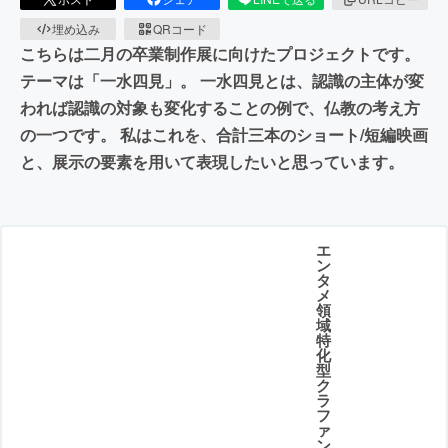
埋め込み
QRコード
こちらは二月の卒業制作展に向けたプロジェクトです。
テーマは「一水四見」。 一水四見とは、認識の主体が変
われば認識の対象も変化することの例で、仏教の考え方
の一つです。 私はこれを、合計三本のショート/短編映画
と、展示の要素を用いて表現したいと思っています。
エ
ン
タ
メ
領
域
特
化
型
ク
ラ
フ
ァ
ン