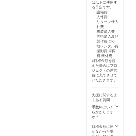
しについては、
は以下に使用す
プロジェクト終
る予定です。
了後にお送りす
設備費
るメールをご確
人件費
認ください。 ・
リターン仕入
先行視聴URL ・
れ費
オリジナルフォ
衣装購入費
トブッ
美術購入及び
ク/24p（予定）
製作費 ロケ
・DVD/Blu-
地レンタル費
ray（各企業様1
撮影費 車両
枚） ・映画内で
費 機材費
の製品使用また
※目標金額を超
は出演者、公式
えた場合はプロ
SNSでの商品PR
ジェクトの運営
※以下ご確認くだ
費に充てさせて
さい ・製品使用
いただきます。
もしくは出演
者、公式SNSで
の商品PRどちら
支援に関するよ
を希望されるか
くある質問
を備考欄にご記
載ください。 ・
手数料はいく
商品概要を備考
らかかります
欄にご記載くだ
か？
さい。（後ほど
詳しくメールに
目標金額に届
て打合せ等を行
かなかった場
合どうなりま