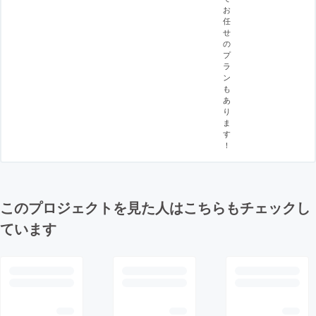
お
任
せ
の
プ
ラ
ン
も
あ
り
ま
す
！
このプロジェクトを見た人はこちらもチェックし
ています