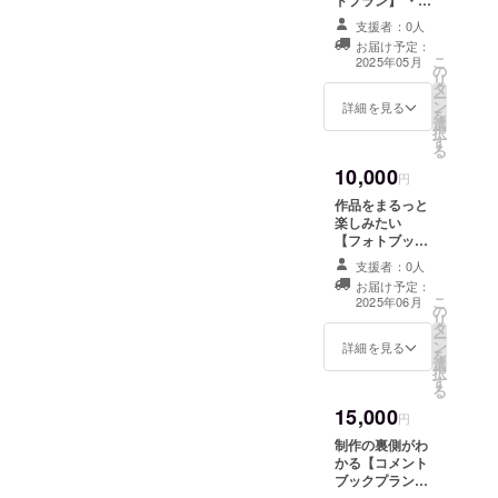
ドプラン】 ・お
予定です。 商品
礼のお手紙 ・メ
サイズ：最大
支援者：0人
ディアアートゼ
6cm×8cm （予
お届け予定：
ミ展示会/卒業制
こ
定） ・先行視聴
2025年05月
の
作展案内 開催
リ
URL ・未公
タ
地：未定（御茶
ー
開/NGシーン特
ン
ノ水近郊） 詳細
詳細を見る
を
別総集編視聴
選
はメールで連絡
択
URL
す
いたします ・ス
る
テッカーセット
10,000
メインビジュア
円
ルを使用したス
作品をまるっと
テッカーとなる
楽しみたい
予定です。 商品
【フォトブック
サイズ：最大
プラン】 ・お礼
6cm×8cm （予
支援者：0人
のお手紙 ・メ
定） ・先行視聴
お届け予定：
ディアアートゼ
こ
URL ・未公
2025年06月
の
ミ展示会/卒業制
リ
開/NGシーン特
タ
作展案内 開催
ー
別総集編視聴
ン
地：未定（御茶
詳細を見る
を
URL ・ブロマイ
選
ノ水近郊） 詳細
択
ドセット お届け
す
はメールで連絡
る
枚数：3枚
いたします ・ス
15,000
テッカーセット
円
メインビジュア
制作の裏側がわ
ルを使用したス
かる【コメント
テッカーとなる
ブックプラン】
予定です。 商品