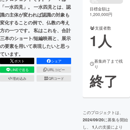
0%
「一水四見」。 一水四見とは、認
目標金額は
まちづくり・地域活性化
1,200,000円
識の主体が変われば認識の対象も
変化することの例で、仏教の考え
支援者数
CAMPFIRE for Social Good
CAMPFIRE Creation
方の一つです。 私はこれを、合計
1
人
CAMPFIREふるさと納税
machi-ya
コミュニティ
三本のショート/短編映画と、展示
の要素を用いて表現したいと思っ
ています。
募集終了まで残
ポスト
シェア
り
LINEで送る
URLコピー
終了
埋め込み
QRコード
このプロジェクトは、
2024/09/20
に募集を開始
し、
1
人の支援により