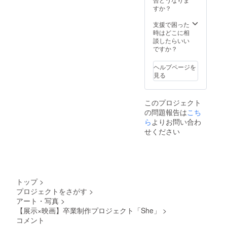
う場合がござい
ます。） ・製品
すか？
使用につきまし
ては作中に無理
支援で困った
なく使用出来る
時はどこに相
ものを優先とさ
談したらいい
せていただきま
ですか？
すので、やむを
得ずSNSでのPR
ヘルプページを
に移行、もしく
見る
は実施できない
場合がございま
す。ご了承くだ
このプロジェクト
さい。 ・PR期
の問題報告は
こち
間 映画内に使用
ら
よりお問い合わ
させていただけ
た場合→動画が
せください
公開されている
限り半永久的 出
演者、チラシな
どでPRする場合
→卒業制作展に
合わせて、2月中
トップ
>
に実施させてい
プロジェクトをさがす
>
ただきます。 ・
アート・写真
>
監督との対談
【展示×映画】卒業制作プロジェクト「She」
>
（希望者のみ）
※以下ご確認くだ
コメント