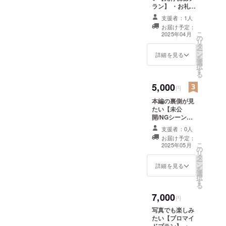
テッカーとなる
中。
ラン】 ・お礼の
予定です。 商品
お手紙 ・メディ
サイズ：最大
支援者：1人
アアートゼミ展
6cm×8cm （予
「何事も本
お届け予定：
示会/卒業制作展
定）
こ
2025年04月
気で全力で
の
案内 開催地：未
リ
タ
定（御茶ノ水近
やる」を目
ー
ン
郊） 詳細はメー
詳細を見る
標に高クオ
を
選
ルで連絡いたし
択
リティな作
す
ます ・ステッ
る
カーセット メイ
品を作れる
5,000
ンビジュアルを
円
ように日々
使用したステッ
本編の裏側が見
試行錯誤を
カーとなる予定
たい【未公
です。 商品サイ
繰り返して
開/NGシーン集
ズ：最大
いる。
プラン】 ・お礼
6cm×8cm （予
支援者：0人
のお手紙 ・メ
定） ・先行視聴
お届け予定：
ディアアートゼ
URL
こ
2025年05月
の
ミ展示会/卒業制
リ
タ
作展案内 開催
ー
ン
地：未定（御茶
詳細を見る
を
選
ノ水近郊） 詳細
択
す
はメールで連絡
る
いたします ・ス
7,000
テッカーセット
円
メインビジュア
写真でも楽しみ
ルを使用したス
たい【ブロマイ
テッカーとなる