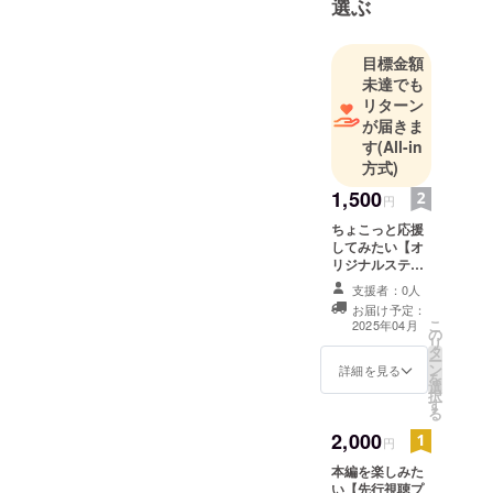
選ぶ
に、映像に
ついての勉
目標金額
強を始め、
未達でも
現在は短編
リターン
映画の制作
が届きま
に本腰を入
す
(All-in
れている。
方式)
1,500
円
映像制作
ちょこっと応援
チーム
してみたい【オ
「PileRec」
リジナルステッ
や
カープラン】 ・
支援者：0人
お礼のお手紙 ・
落合陽一教
お届け予定：
メディアアート
こ
2025年04月
授の率いる
の
ゼミ展示会/卒業
リ
タ
制作展案内 開催
メディア
ー
ン
地：未定（御茶
詳細を見る
アートゼ
を
選
ノ水近郊） 詳細
択
ミ、
す
はメールで連絡
る
いたします ・ス
「art DPC」
2,000
テッカーセット
円
の一員とし
メインビジュア
本編を楽しみた
ても活動
ルを使用したス
い【先行視聴プ