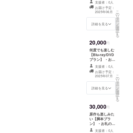
・お礼のお手紙
サイズ：最大
支援者：0人
・メディアアー
6cm×8cm （予
お届け予定：
トゼミ展示会/卒
こ
定） ・先行視聴
2025年06月
の
業制作展案内 開
リ
URL ・未公
タ
催地：未定（御
ー
開/NGシーン特
ン
茶ノ水近郊） 詳
詳細を見る
を
別総集編視聴
選
細はメールで連
択
URL ・ブロマイ
す
絡いたします ・
る
ドセット お届け
ステッカーセッ
枚数：3枚 ・オ
20,000
ト メインビジュ
円
リジナルフォト
アルを使用した
ブック/24p（予
何度でも楽しむ
ステッカーとな
定）
【Blu-ray/DVD
る予定です。 商
プラン】 ・お礼
品サイズ：最大
のお手紙 ・メ
6cm×8cm （予
支援者：0人
ディアアートゼ
定） ・先行視聴
お届け予定：
ミ展示会/卒業制
こ
URL ・未公
2025年07月
の
作展案内 開催
リ
開/NGシーン特
タ
地：未定（御茶
ー
別総集編視聴
ン
ノ水近郊） 詳細
詳細を見る
を
URL ・ブロマイ
選
はメールで連絡
択
ドセット お届け
す
いたします ・ス
る
枚数：3枚 ・オ
テッカーセット
リジナルフォト
30,000
メインビジュア
円
ブック/24p（予
ルを使用したス
定） ・制作陣コ
原作も楽しみた
テッカーとなる
メントブッ
い【脚本プラ
予定です。 商品
ク/24p（予定）
ン】 ・お礼のお
サイズ：最大
手紙 ・メディア
6cm×8cm （予
支援者：0人