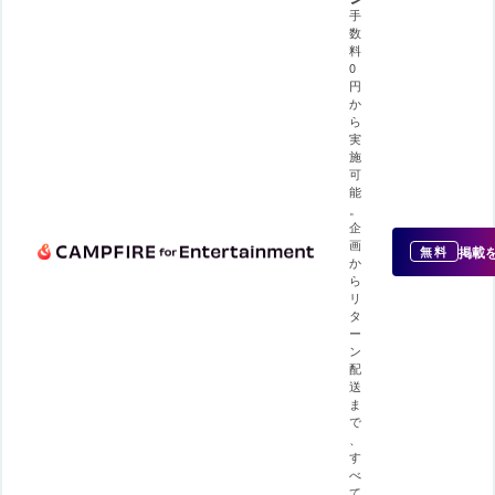
手
数
料
0
円
か
ら
実
施
可
能
。
企
画
掲載
無料
か
ら
リ
タ
ー
ン
配
送
ま
で
、
す
べ
て