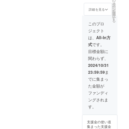
す。 ・お話会
地：未定（御茶
リ
開/NGシーン特
タ
（オンライン/オ
ノ水近郊） 詳細
ー
別総集編視聴
ン
フライン未定）
はメールで連絡
詳細を見る
を
URL ・ブロマイ
選
※オフラインの場
いたします ・
択
ドセット お届け
す
合、交通費は自
オープニング・
る
枚数：3枚 ・オ
己負担でお願い
パンフレットに
このプロ
リジナルフォト
いたします。 ・
てロゴ記載 ※以
ブック/24p（予
ジェクト
アクリルプレー
下ご確認くださ
定） ・制作陣コ
ト 商品サイズ：
い ・掲載期間：
は、
All-In方
メントブッ
最大5cm×7cm
事業が存続する
ク/24p（予定）
式
です。
（予定）
限り掲載 ・掲載
・DVD/Blu-ray
方法：文字の
目標金額に
・今作脚本 紙媒
み、ロゴ・バ
体でのお届けで
関わらず、
ナーどちらでも
す。 ・お話会
可能です。大き
2024/10/31
（オンライン/オ
さは問いませ
フライン未定）
23:59:59
ま
ん。 （こちら側
※オフラインの場
で掲載サイズを
でに集まっ
合、交通費は自
変更させていた
己負担でお願い
た金額が
だく場合がござ
いたします。 ・
います） ・注意
ファンディ
アクリルプレー
事項 ①支援時、
ト 商品サイズ：
ングされま
必ず備考欄に掲
最大5cm×7cm
載を希望される
す。
（予定） ・過去
お名前をご記入
作脚本 紙媒体で
ください。 ②ロ
のお届けです。
ゴやバナーなど
支援金の使い道
の画像の受け渡
集まった支援金