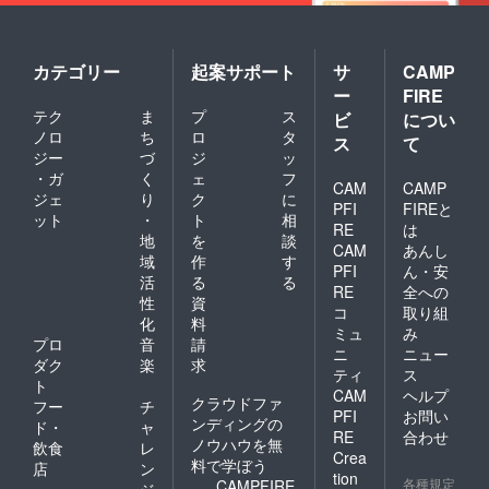
カテゴリー
起案サポート
サ
CAMP
ー
FIRE
テク
ま
プ
ス
ビ
につい
ノロ
ち
ロ
タ
ス
て
ジー
づ
ジ
ッ
・ガ
く
ェ
フ
CAM
CAMP
ジェ
り
ク
に
PFI
FIREと
ット
・
ト
相
RE
は
地
を
談
CAM
あんし
域
作
す
PFI
ん・安
活
る
る
RE
全への
性
資
コ
取り組
化
料
ミュ
み
プロ
音
請
ニ
ニュー
ダク
楽
求
ティ
ス
ト
CAM
ヘルプ
クラウドファ
フー
チ
PFI
お問い
ンディングの
ド・
ャ
RE
合わせ
ノウハウを無
飲食
レ
Crea
料で学ぼう
店
ン
tion
各種規定
CAMPFIRE