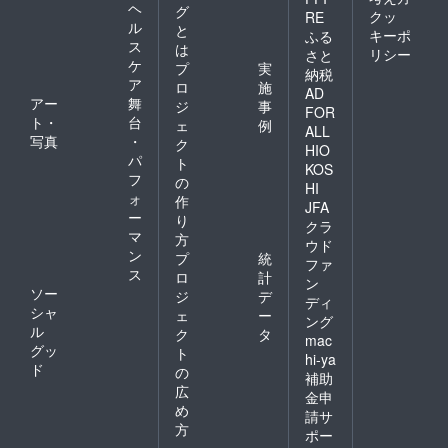
ヘ
グ
クッ
RE
ル
と
キーポ
ふる
ス
は
リシー
さと
ケ
プ
実
納税
ア
ロ
施
AD
アー
舞
ジ
事
FOR
ト・
台
ェ
例
ALL
写真
・
ク
HIO
パ
ト
KOS
フ
の
HI
ォ
作
JFA
ー
り
クラ
マ
方
ウド
ン
プ
統
ファ
ス
ロ
計
ン
ソー
ジ
デ
ディ
シャ
ェ
ー
ング
ル
ク
タ
mac
グッ
ト
hi-ya
ド
の
補助
広
金申
め
請サ
方
ポー