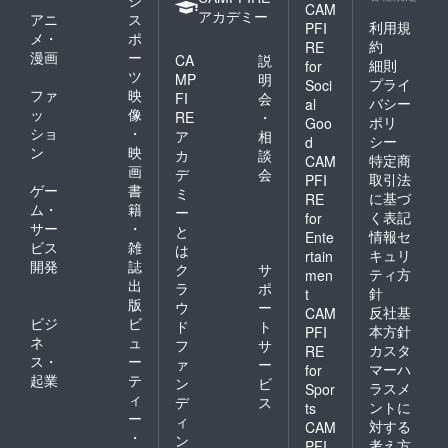
ジ
CAM
アカデミー
アニ
ス
利用規
PFI
メ・
ポ
約
RE
漫画
ー
CA
説
細則
for
ツ
MP
明
プライ
Soci
ファ
映
FI
会
バシー
al
ッ
像
RE
・
ポリ
Goo
ショ
・
ア
相
シー
d
ン
映
カ
談
特定商
CAM
画
デ
会
取引法
PFI
ゲー
書
ミ
に基づ
RE
ム・
籍
ー
く表記
for
サー
・
と
情報セ
Ente
ビス
雑
は
キュリ
rtain
開発
誌
ク
サ
ティ方
men
出
ラ
ポ
針
t
版
ウ
ー
反社基
CAM
ビジ
ビ
ド
ト
本方針
PFI
ネ
ュ
フ
サ
カスタ
RE
ス・
ー
ァ
ー
マーハ
for
起業
テ
ン
ビ
ラスメ
Spor
ィ
デ
ス
ントに
ts
ー
ィ
対する
CAM
・
ン
考え方
PFI