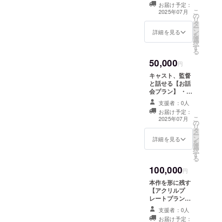
アートゼミ展示
定） ・先行視聴
お届け予定：
会/卒業制作展案
こ
URL ・未公
2025年07月
の
内 開催地：未定
リ
開/NGシーン特
タ
（御茶ノ水近
ー
別総集編視聴
ン
郊） 詳細はメー
詳細を見る
を
URL ・ブロマイ
選
ルで連絡いたし
択
ドセット お届け
す
ます ・ステッ
る
枚数：3枚 ・オ
カーセット メイ
リジナルフォト
50,000
ンビジュアルを
円
ブック/24p（予
使用したステッ
定） ・制作陣コ
キャスト、監督
カーとなる予定
メントブッ
と話せる【お話
です。 商品サイ
ク/24p（予定）
会プラン】 ・お
ズ：最大
・DVD/Blu-ray
礼のお手紙 ・メ
6cm×8cm （予
支援者：0人
ディアアートゼ
定） ・先行視聴
お届け予定：
ミ展示会/卒業制
こ
URL ・未公
2025年07月
の
作展案内 開催
リ
開/NGシーン特
タ
地：未定（御茶
ー
別総集編視聴
ン
ノ水近郊） 詳細
詳細を見る
を
URL ・ブロマイ
選
はメールで連絡
択
ドセット お届け
す
いたします ・ス
る
枚数：3枚 ・オ
テッカーセット
リジナルフォト
100,000
メインビジュア
円
ブック/24p（予
ルを使用したス
定） ・制作陣コ
本作を形に残す
テッカーとなる
メントブッ
【アクリルプ
予定です。 商品
ク/24p（予定）
レートプラン】
サイズ：最大
・DVD/Blu-ray
・お礼のお手紙
6cm×8cm （予
支援者：0人
・今作脚本 紙媒
・メディアアー
定） ・先行視聴
お届け予定：