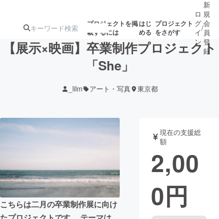
新
ロ
規
グ
会
プロジェクトを掲
はじ
プロジェクト
/
載するには
める
をさがす
イ
員
ン
登
【展示×映画】卒業制作プロジェクト
録
「She」
人気のプロ
注目のリ
注目の新着プロ
募集終了が近いプ
もうすぐ公開
_lilm
アート・写真
東京都
ジェクト
ターン
ジェクト
ロジェクト
されます
アート・写真
音楽
現在の支援総
額
2,00
テクノロジー・ガジェット
ゲーム・サ
0
円
映像・映画
書籍・雑誌
こちらは二月の卒業制作展に向け
ビジネス・起業
チャレンジ
たプロジェクトです。 テーマは