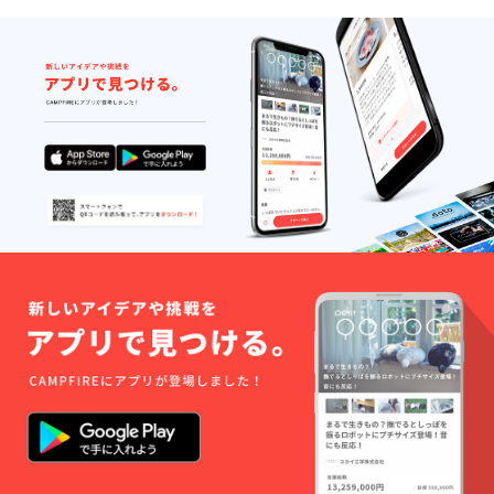
さい ・希望され
る場合は備考欄
にご記載くださ
い。 ・オフライ
ンの場合、交通
費は自己負担で
お願いいたしま
す。