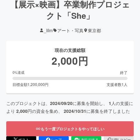
【展示×映画】卒業制作プロジェ
クト「She」
_lilm
アート・写真
東京都
現在の支援総額
2,000
円
終了
0
%達成
目標金額
1,200,000
円
支援者数
1
人
このプロジェクトは、
2024/09/20
に募集を開始し、
1
人の支援に
より
2,000
円の資金を集め、
2024/10/31
に募集を終了しました
もう一度プロジェクトをやってほしい
ポスト
シェア
LINEで送る
URLコピー