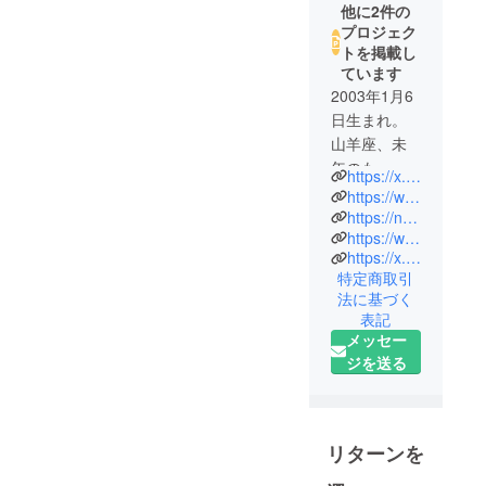
他に2件の
プロジェク
トを掲載し
ています
2003年1月6
日生まれ。
山羊座、未
年のもっふ
https://x.com/_rilm16
もふな人。
https://www.instagram.com/_ri.m16/
https://note.com/rinoa_miyanaga/
https://www.artdpc.com/
幼稚園年中
https://x.com/Pile_Rec
から高校三
特定商取引
年生まで子
法に基づく
役として芸
表記
能活動に勤
メッセー
しんでい
ジを送る
た。
その後、女
優を目指す
リターンを
ために上京
すると同時