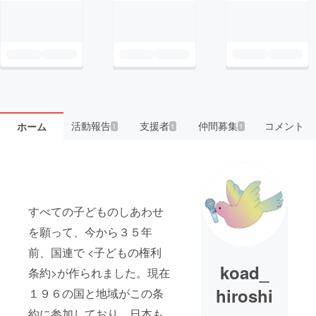
活動報告
支援者
仲間募集
コメント
ホーム
1
1
1
すべての子どものしあわせ
を願って、今から３５年
前、国連で <子どもの権利
koad_
条約>が作られました。現在
hiroshi
１９６の国と地域がこの条
約に参加しており、日本も