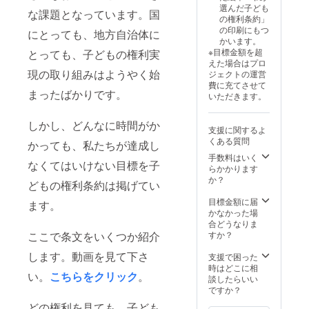
選んだ子ども
な課題となっています。国
的養護を必
の権利条約」
要とする子
の印刷にもつ
にとっても、地方自治体に
かいます。
どものアド
※目標金額を超
とっても、子どもの権利実
ボカシー
えた場合はプロ
現の取り組みはようやく始
ジェクトの運営
6月 子ども
費に充てさせて
アドボカ
まったばかりです。
いただきます。
シー実践講
座（演習ユ
しかし、どんなに時間がか
支援に関するよ
ニット）
くある質問
かっても、私たちが達成し
2023年
手数料はいく
なくてはいけない目標を子
6月～7月
らかかります
か？
子どもアド
どもの権利条約は掲げてい
ボカシー基
目標金額に届
ます。
礎講座
かなかった場
合どうなりま
10月～12
すか？
ここで条文をいくつか紹介
月 子ども
します。動画を見て下さ
支援で困った
アドボカ
時はどこに相
シー専門講
い。
こちらをクリック
。
談したらいい
座・社会的
ですか？
養護を必要
どの権利を見ても、子ども