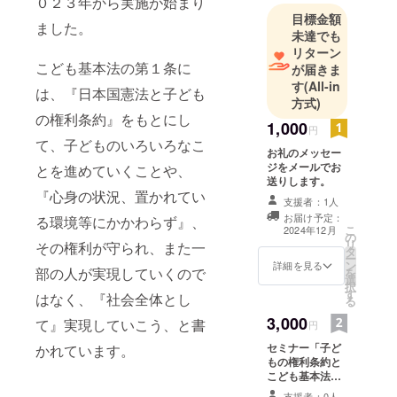
０２３年から実施が始まり
として発
目標金額
ました。
足。
未達でも
7月19日
リターン
こども基本法の第１条に
ジェーンさ
が届きま
す
(All-in
んの講演会
は、『日本国憲法と子ども
方式)
を実施。
の権利条約』をもとにし
7月31日 中
1,000
円
て、子どものいろいろなこ
国新聞に、
お礼のメッセー
代表の定者
ジをメールでお
とを進めていくことや、
送りします。
吉人の「子
『心身の状況、置かれてい
支援者：1人
どもの思い
お届け予定：
る環境等にかかわらず』、
や願いを聴
こ
2024年12月
の
くため、一
リ
その権利が守られ、また一
タ
ー
日も早く子
ン
詳細を見る
部の人が実現していくので
を
選
どもアドボ
択
す
はなく、『社会全体とし
ケイトを養
る
成して施設
3,000
て』実現していこう、と書
円
や学校へ送
セミナー「子ど
かれています。
り出した
もの権利条約と
こども基本法」
い」との意
（１回、２時
支援者：0人