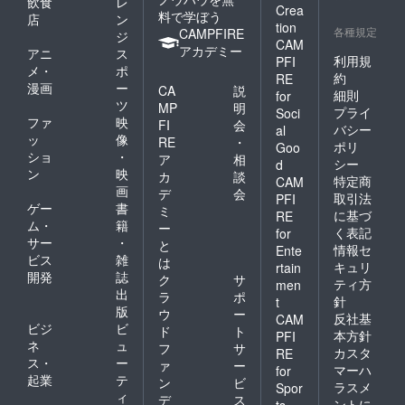
飲食
レ
Crea
料で学ぼう
店
ン
tion
各種規定
CAMPFIRE
ジ
CAM
アカデミー
アニ
ス
利用規
PFI
メ・
ポ
約
RE
漫画
ー
CA
説
細則
for
ツ
MP
明
プライ
Soci
ファ
映
FI
会
バシー
al
ッ
像
RE
・
ポリ
Goo
ショ
・
ア
相
シー
d
ン
映
カ
談
特定商
CAM
画
デ
会
取引法
PFI
ゲー
書
ミ
に基づ
RE
ム・
籍
ー
く表記
for
サー
・
と
情報セ
Ente
ビス
雑
は
キュリ
rtain
開発
誌
ク
サ
ティ方
men
出
ラ
ポ
針
t
版
ウ
ー
反社基
CAM
ビジ
ビ
ド
ト
本方針
PFI
ネ
ュ
フ
サ
カスタ
RE
ス・
ー
ァ
ー
マーハ
for
起業
テ
ン
ビ
ラスメ
Spor
ィ
デ
ス
ントに
ts