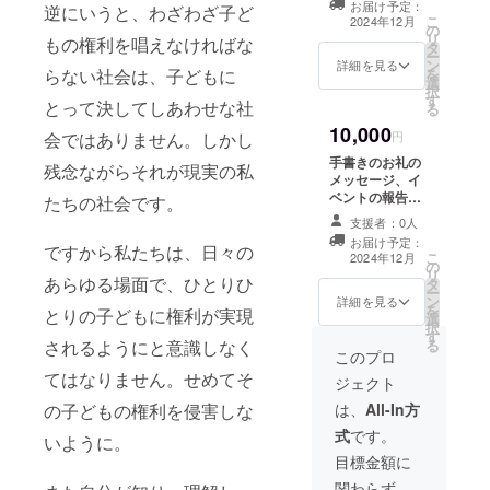
お届け予定：
逆にいうと、わざわざ子ど
施設で一時
こ
2024年12月
の
リ
保護委託中
もの権利を唱えなければな
タ
ー
の子どもが
ン
詳細を見る
を
らない社会は、子どもに
選
自殺。
択
す
とって決してしあわせな社
る
2021年
10,000
5月
円
会ではありません。しかし
中国新聞
手書きのお礼の
残念ながらそれが現実の私
メッセージ、イ
に、代表の
ベントの報告と
たちの社会です。
定者吉人の
ともに、絵本
支援者：0人
「私が選んだ子
「こども施
お届け予定：
どもの権利条
ですから私たちは、日々の
設に子ども
こ
2024年12月
の
約」（非売品）
リ
の意見（思
あらゆる場面で、ひとりひ
タ
をお送りしま
ー
ン
す。
詳細を見る
いや願い）
を
とりの子どもに権利が実現
選
択
を聴き代弁
す
る
されるようにと意識しなく
するための
このプロ
てはなりません。せめてそ
子どもアド
ジェクト
ボケイトを
は、
All-In方
の子どもの権利を侵害しな
養成し、活
式
です。
いように。
用するべ
目標金額に
き」との意
関わらず、