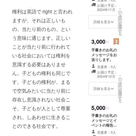
見が掲載さ
間）への参加券
お届け予定：
れる。
（お一人） ・日
こ
2024年11月
権利は英語で right と言われ
の
時：２０２４年
2020年
リ
タ
１１月２０日
ー
ますが、それは正しいも
１月 代表
ン
（水）19:00-
詳細を見る
を
選
21:00 ・講師：
の定者吉人
の、当たり前のもの、とい
択
す
定者吉人（弁護
が広島県議
る
士） ・受講方
う意味に通じます。正しい
会子供の未
3,000
法：オンライ
円
ことが当たり前に行われて
ン Zoomを利
来応援・少
手書きのお礼の
用します。接続
子化対策特
メッセージをお
いる社会においては権利を
費用は支援者様
送りします。
別委員会に
のご負担となり
意識する必要はありませ
ます。Zoomへ
支援者：0人
おいて、県
のリンクはメー
お届け予定：
ん。子どもの権利も同じで
内のこども
ルでお知らせし
こ
2024年12月
の
ます。
施設で早急
リ
す。子どもの権利が、まる
タ
ー
に子どもア
ン
詳細を見る
で空気みたいに当たり前に
を
選
ドボカシー
択
す
存在し意識されない社会こ
を実施する
る
5,000
よう、意見
そ、子どもが人として尊重
円
陳述
手書きのお礼の
され、しあわせに生きるこ
メッセージとイ
2020年
ベントの報告を
とのできる社会です。
10月 県内
お送りします。
支援者：0人
の児童養護