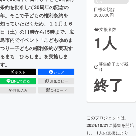
0%
条約を批准して30周年の記念の
目標金額は
まちづくり・地域活性化
300,000円
年。そこで子どもの権利条約を
知っていただくため、１１月１６
支援者数
CAMPFIRE for Social Good
CAMPFIRE Creation
日（土）の11時から15時まで、広
1
人
CAMPFIREふるさと納税
machi-ya
コミュニティ
島市内でイベント「こどもゆめま
つりー子どもの権利条約が実現す
るまち ひろしま」を実施しま
募集終了まで残
す。
り
ポスト
シェア
終了
LINEで送る
URLコピー
埋め込み
QRコード
このプロジェクトは、
2024/10/21
に募集を開始
し、
1
人の支援により