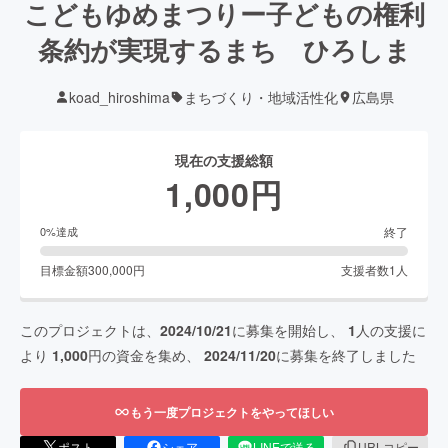
こどもゆめまつりー子どもの権利
条約が実現するまち ひろしま
koad_hiroshima
まちづくり・地域活性化
広島県
現在の支援総額
1,000
円
終了
0
%達成
目標金額
300,000
円
支援者数
1
人
このプロジェクトは、
2024/10/21
に募集を開始し、
1
人の支援に
より
1,000
円の資金を集め、
2024/11/20
に募集を終了しました
もう一度プロジェクトをやってほしい
ポスト
シェア
LINEで送る
URLコピー