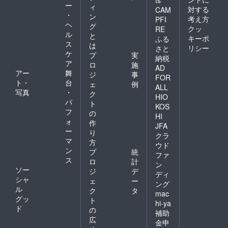
ー
ィ
対する
CAM
・
ン
考え方
PFI
ヘ
グ
クッ
RE
ル
と
キーポ
ふる
ス
は
リシー
さと
ケ
プ
実
納税
ア
ロ
施
AD
アー
舞
ジ
事
FOR
ト・
台
ェ
例
ALL
写真
・
ク
HIO
パ
ト
KOS
フ
の
HI
ォ
作
JFA
ー
り
クラ
マ
方
ウド
ン
プ
統
ファ
ス
ロ
計
ン
ソー
ジ
デ
ディ
シャ
ェ
ー
ング
ル
ク
タ
mac
グッ
ト
hi-ya
ド
の
補助
広
金申