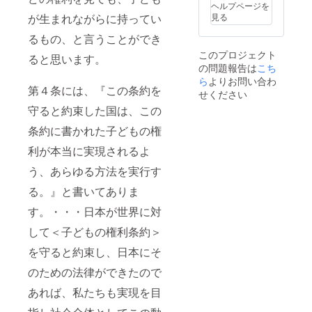
ヘルプページを
とする子ど
見る
が生まれながらに持ってい
ものアドボ
るもの、と言うことができ
カシー
このプロジェクト
2024年
ると思います。
の問題報告は
こち
1月27日 後
ら
よりお問い合わ
援会開催・
第４条には、『この条約を
せください
渡辺睦美
守ると約束した国は、この
「里親家
条約に書かれた子どもの権
庭・児童養
護施設の経
利が本当に実現されるよ
験者が語る
う、あらゆる方法を実行す
子どもアド
る。』と書いてありま
ボカシー」
3月 子ども
す。・・・日本が世界に対
アドボカ
して＜子どもの権利条約＞
シー実践講
を守ると約束し、日本にそ
座
5月～6月
のための法律ができたので
子どもアド
あれば、私たちも実現を目
ボカシー基