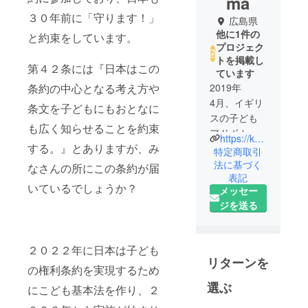
ma
３０年前に「守ります！」
広島県
他に1件の
と約束をしています。
プロジェク
トを掲載し
第４２条には『日本はこの
ています
条約の中心となる考え方や
2019年
4月、イギリ
条文を子どもにもおとなに
スの子ども
も広く知らせることを約束
アドボカ
https://koad-hiroshima.net
する。』とありますが、み
シー実践
特定商取引
者・研究者
法に基づく
なさんの所にこの条約が届
表記
のジェー
いているでしょうか？
メッセー
ン・ダリン
ジを送る
プルさん広
島講演会を
準備するた
２０２２年に日本は子ども
め、任意団
リターンを
の権利条約を実現するため
体「子ども
アドボカ
選ぶ
にこども基本法を作り、２
シー広島」