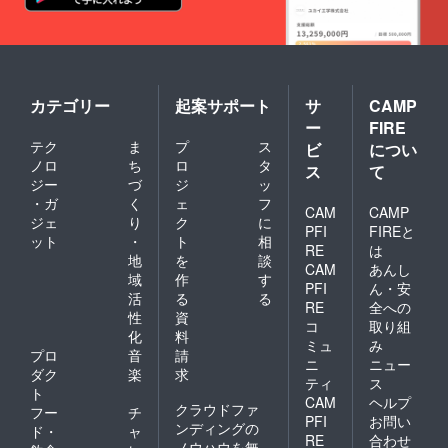
カテゴリー
起案サポート
サ
CAMP
ー
FIRE
テク
ま
プ
ス
ビ
につい
ノロ
ち
ロ
タ
ス
て
ジー
づ
ジ
ッ
・ガ
く
ェ
フ
CAM
CAMP
ジェ
り
ク
に
PFI
FIREと
ット
・
ト
相
RE
は
地
を
談
CAM
あんし
域
作
す
PFI
ん・安
活
る
る
RE
全への
性
資
コ
取り組
化
料
ミュ
み
プロ
音
請
ニ
ニュー
ダク
楽
求
ティ
ス
ト
CAM
ヘルプ
クラウドファ
フー
チ
PFI
お問い
ンディングの
ド・
ャ
RE
合わせ
ノウハウを無