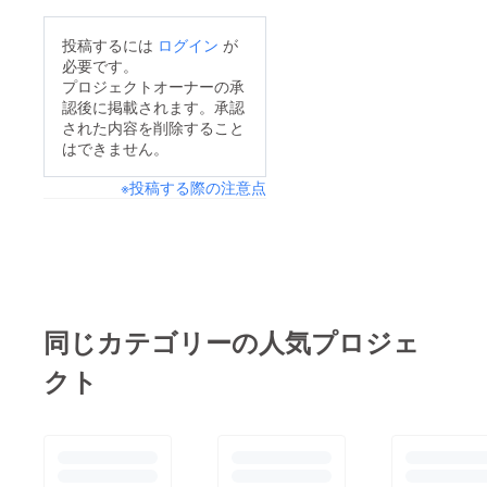
の、たくさんのみなさ
んの応援に心から感謝
投稿するには
ログイン
が
します。当日は、朝の
必要です。
うちぱらぱらと雨が降
プロジェクトオーナーの承
認後に掲載されます。承認
りましたが、すぐに雨
された内容を削除すること
はやみ、曇りでしたが
はできません。
暑くもなく寒くもな
※投稿する際の注意点
く、過ごしやすい、穏
やかな秋の日となりま
した。スタッフが約５
０人、来場者は３３０
人余りでした。親子で
参加して下さった方が
同じカテゴリーの人気プロジェ
多かったようです。子
クト
どもたちの笑顔や真剣
な表情にたくさん出会
うことができました。
ありがとうございまし