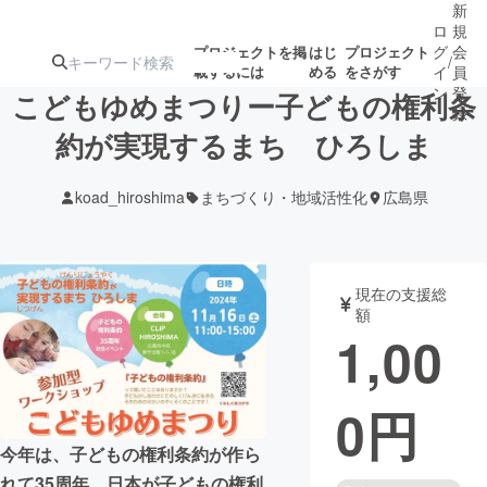
新
ロ
規
グ
会
プロジェクトを掲
はじ
プロジェクト
/
載するには
める
をさがす
イ
員
ン
登
こどもゆめまつりー子どもの権利条
録
約が実現するまち ひろしま
人気のプロ
注目のリ
注目の新着プロ
募集終了が近いプ
もうすぐ公開
koad_hiroshima
まちづくり・地域活性化
広島県
ジェクト
ターン
ジェクト
ロジェクト
されます
アート・写真
音楽
現在の支援総
額
1,00
テクノロジー・ガジェット
ゲーム・サ
0
円
映像・映画
書籍・雑誌
今年は、子どもの権利条約が作ら
ビジネス・起業
チャレンジ
れて35周年、日本が子どもの権利