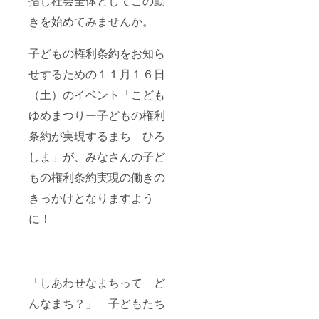
指し社会全体としてこの動
礎講座
10月～12
きを始めてみませんか。
月 子ども
アドボカ
子どもの権利条約をお知ら
シー専門講
せするための１１月１６日
座・学校と
（土）のイベント「こども
子どもアド
ボカシー
ゆめまつりー子どもの権利
（予定）
条約が実現するまち ひろ
11月16日
しま」が、みなさんの子ど
子どもの権
もの権利条約実現の働きの
利条約35周
年イベント
きっかけとなりますよう
「子どもの
に！
権利条約が
実現するま
ち ひろし
ま」（予
「しあわせなまちって ど
んなまち？」 子どもたち