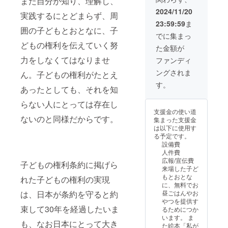
また自分が知り、理解し、
見が掲載さ
2024/11/20
実践するにとどまらず、周
れる。
23:59:59
ま
2022年
囲の子どもとおとなに、子
でに集まっ
1月、一般社
どもの権利を伝えていく努
た金額が
団法人子ど
力をしなくてはなりませ
もアドボカ
ファンディ
シーセン
ングされま
ん。子どもの権利がたとえ
ター広島と
す。
あったとしても、それを知
して法人
らない人にとっては存在し
化。
支援金の使い道
2月から3
ないのと同様だからです。
集まった支援金
月 子ども
は以下に使用す
る予定です。
アドボカ
設備費
シー基礎講
人件費
座
広報/宣伝費
子どもの権利条約に掲げら
来場した子ど
4月～5月
もとおとな
れた子どもの権利の実現
子どもアド
に、無料でお
昼ごはんやお
は、日本が条約を守ると約
ボカシー実
やつを提供す
践講座（選
束して30年を経過したいま
るためにつか
択ユニッ
います。 ま
も、なお日本にとって大き
た絵本「私が
ト）・社会