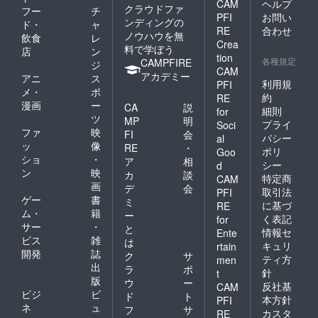
材料及
CAM
ヘルプ
1) ・日
トが遅
約の際
途、予
クラウドファ
フー
チ
び添加
程：全
PFI
お問い
くなり
に追加
約の際
ンディングの
ド・
ャ
物等の
ての日
ます。
料金で
に追加
RE
合わせ
ノウハウを無
食品表
飲食
レ
程でご
ご理解
食事な
料金で
Crea
示はお
料で学ぼう
利用可
店
ン
頂きお
どのオ
オプ
tion
届け商
能 ・宿
各種規定
CAMPFIRE
待ち頂
プショ
ション
ジ
CAM
品のラ
泊可能
ければ
ン追加
追加は
アカデミー
アニ
ス
ベルに
利用規
日数：1
PFI
入れし
は可能
可能で
メ・
ポ
表記さ
泊2日
いで
約
RE
です。
す。 プ
漫画
ー
れま
・ベッ
CA
説
す。
プロ
ロジェ
細則
for
す。 商
ドの
ツ
MP
明
ジェク
クト終
プライ
Soci
品開封
数：6台
ファ
映
ト終了
了後、
FI
会
バシー
al
前には
・食事
後、順
ご連絡
ッ
像
RE
・
必ずお
ポリ
Goo
のサー
次チ
と共に
ショ
・
ア
相
届けの
ビスプ
シー
d
ケット
順次チ
ン
映
リター
カ
談
ラン：
を発送
ケット
特定商
CAM
ンに貼
画
朝食付
デ
会
いたし
を発送
取引法
PFI
付され
き ・1
ゲー
書
ます。
いたし
ミ
に基づ
RE
たラベ
支援に
ます。
ム・
籍
ー
く表記
ルや注
for
対する
サー
・
と
意書き
宿泊可
情報セ
Ente
ビス
雑
をご確
は
能人
キュリ
rtain
認くだ
開発
誌
数：1支
ク
サ
ティ方
men
さい。
援につ
出
ラ
ポ
針
t
プロ
き6名様
版
ウ
ー
反社基
CAM
ジェク
まで宿
ビジ
ビ
ド
ト
ト終了
本方針
泊可能
PFI
ネ
ュ
フ
サ
後、順
・
カスタ
RE