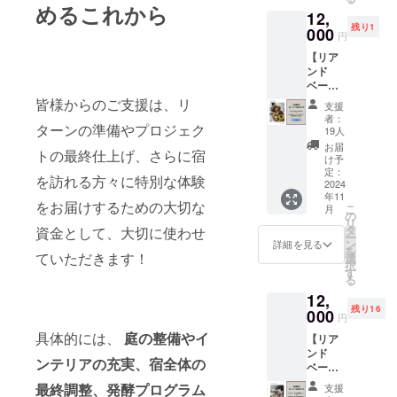
レオー
お届け
いただ
ジェクトに
セッ
めるこれから
12,
プン期
なの
いたの
ト
は、多くの
残り1
間優先
000
で、焼
で、ご
(1ヶ月
円
予約】
方々の支え
きたて
用意で
に1
【リア
平日限
の風味
きる数
回)×6ヶ
が不可欠で
ンド
定の2名
をその
量は少
月分
す。
ベーグ
様向け
まま楽
ないで
りん
ル4個
プラン
皆様からのご支援は、リ
しめま
どうか皆様
すがリ
ご、
支援
セット&
です。
す。
ターン
者：
芋、に
のご支援を
さんわ
ターンの準備やプロジェク
カップ
【内
19人
とさせ
んじ
堂の
賜り、私た
ルや夫
容】 ①
て頂き
お届
ん、玄
トの最終仕上げ、さらに宿
ドー
婦、友
リアン
け予
ます。
ちの夢を一
米を
ナッツ4
達、親
定：
ドベー
【内
使った
を訪れる方々に特別な体験
緒に形にし
個セッ
2024
子で
グルの
容】 ①
自家製
年11
ト（冷
ゆっく
ていただけ
季節の
リアン
をお届けするための大切な
酵母の
こ
月
凍発
りと田
の
おすす
ドベー
ボタニ
れば幸いで
リ
送）+宿
舎の空
タ
めベー
資金として、大切に使わせ
グルの
カルな
ー
す。
泊割引
気を楽
ン
グル8個
詳細を見る
季節の
ベーグ
を
券
ていただきます！
しんで
選
セット
おすす
ル。 内
択
10%OF
いただ
す
りん
めベー
容量：8
る
F 】 北
けま
ご、
グル8個
個 ②宿
12,
広島町
す。静
芋、に
セッ
泊施設
残り16
に同時
000
かな環
んじ
ト
円
の紹介
期に移
境でリ
ん、玄
(1ヶ月
パンフ
具体的には、
庭の整備やイ
【リア
住され
フレッ
米を
に1
レット
ンド
た「さ
シュし
使った
回)×12
完成し
ンテリアの充実、宿全体の
ベーグ
んわ
なが
自家製
ヶ月分
た宿の
ルの酵
堂」の
ら、地
酵母の
最終調整、発酵プログラム
りん
支援
魅力
母菓子
ヴィー