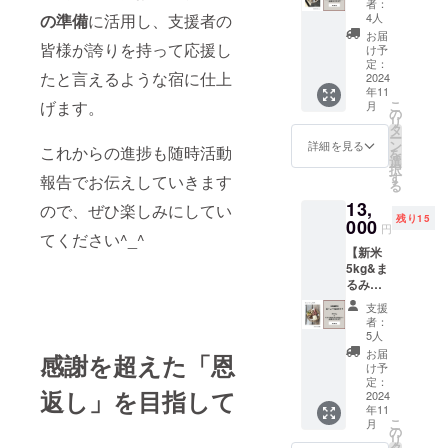
元の食
ボタニ
者：
ご、
や、楽
セット&
ガン
材を
4人
の準備
に活用し、支援者の
カルな
芋、に
しめる
野の花
ドー
使った
ベーグ
お届
んじ
ポイン
かふぇ
皆様が誇りを持って応援し
ナッツ
特製朝
け予
ルを8
ん、玄
トをま
の人気
とのコ
定：
食を楽
個。 季
米を
とめた
たと言えるような宿に仕上
焼き菓
2024
ラボ
しむ贅
節のお
使った
パンフ
年11
子セッ
セット
沢なひ
すすめ
自家製
レット
こ
げます。
月
ト（常
です。
の
ととき
をお届
酵母の
をお送
リ
温発
地元の
タ
をお過
けしま
ボタニ
りしま
ー
送）+宿
恵みを
ン
ごしく
詳細を見る
す。 内
カルな
これからの進捗も随時活動
す。 ③
を
泊割引
たっぷ
選
ださ
容量：8
ベーグ
宿泊施
択
券
りと感
す
い。
報告でお伝えしていきます
個 ②宿
ル。 内
設割引
る
10%OF
じてい
【内
泊施設
容量：8
券
13,
F】 自
ただけ
ので、ぜひ楽しみにしてい
容】
の紹介
個 ②宿
（10%
残り15
家製酵
000
る贅沢
①1泊2
パンフ
円
泊施設
OFF）
てください^_^
母を
なセッ
日の宿
レット
の紹介
未来の
【新米
使った
トを、
泊券(2
完成し
パンフ
ご宿泊
5kg&ま
ボタニ
遠方の
名様限
た宿の
レット
時にご
るみど
カルな
方にも
定)
魅力
完成し
利用い
農園の
酵母菓
お届け
CAMPF
や、楽
支援
た宿の
ただけ
季節の
子と、
しま
IRE限定
者：
しめる
魅力
る10%
お野菜
野の花
す。
5人
プレ
ポイン
や、楽
割引券
おまか
かふぇ
【内
オープ
お届
トをま
感謝を超えた「恩
しめる
です。
せセッ
の人気
容】 ①
け予
ン特別
とめた
ポイン
※プレ
ト（常
焼き菓
定：
リアン
価格！
パンフ
トをま
オープ
返し」を目指して
温発
2024
子を
ドベー
※寝室は
レット
とめた
ン中は
年11
送）+宿
セット
グルの
ダブル
をお送
パンフ
こ
使用不
月
泊割引
にした
の
季節の
ベッド
りしま
レット
リ
可。
券
リター
タ
おすす