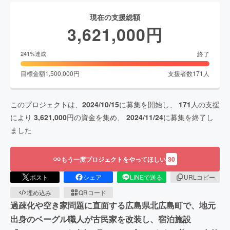
現在の支援総額
3,621,000
円
終了
241
%達成
目標金額
1,500,000
円
支援者数
171
人
このプロジェクトは、
2024/10/15
に募集を開始し、
171
人の支援
により
3,621,000
円の資金を集め、
2024/11/24
に募集を終了し
ました
もう一度プロジェクトをやってほしい
30
ポスト
シェア
LINEで送る
URLコピー
埋め込み
QRコード
過疎化や空き家問題に直面する広島県北広島町で、地元
出身のベーグル職人が古民家を改装し、宿泊施設