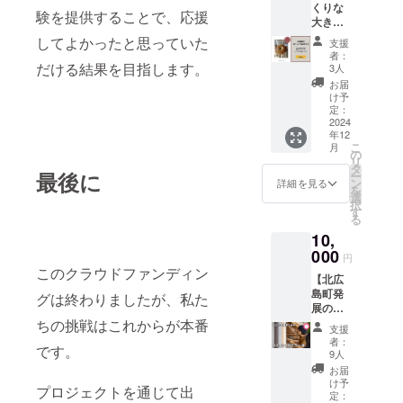
プン前
国送料
冷凍発
付され
くりな
みたい
をお届
ラノー
の美味
験を提供することで、応援
に優先
込み 原
送で全
たラベ
大きさ
と思っ
けしま
ラ（プ
しさを
的に予
材料及
国送料
ルや注
の一升
ている
す。
してよかったと思っていた
レー
感じら
支援
約がで
び添加
込み 原
意書き
ベーグ
方向け
【内
ン）、
者：
れる
きる特
物等の
材料及
をご確
ルプラ
のリ
だける結果を目指します。
容】 ①
3人
そして
ヴィー
典付き
食品表
び添加
認くだ
ン（常
ターン
実家の
オリジ
お届
ガン
2024/11
示はお
物等の
さい。
温発
です。
おじい
け予
ナル
ドー
/30〜
届け商
食品表
プロ
送）+宿
支援者
定：
ちゃん
ドップ
ナッツ4
2025/03
品のラ
示はお
ジェク
泊割引
2024
様に感
の新米
バッグ
個。イ
/30 ③
ベルに
届け商
年12
ト終了
券
謝の気
5kg（コ
のセッ
ベント
ベーグ
こ
表記さ
月
品のラ
後、順
10%OF
持ちを
の
シヒカ
トで
出展時
ルの朝
リ
れま
ベルに
次発送
F】 子
込め
タ
リ）
す。
にはす
食付き
最後に
ー
す。 商
表記さ
いたし
供の1歳
て、特
ン
北広島
詳細を見る
じっく
ぐに完
冷凍庫
を
品開封
れま
ます。
のお祝
別な割
選
町の豊
りと発
売する
にお勧
択
前には
す。 商
いや自
引券と
す
かな自
酵させ
人気商
めの
る
必ずお
品開封
身の誕
ドリッ
然の中
た風味
品で
ベーグ
届けの
前には
10,
生日、
プバッ
で育っ
豊かな
す。 内
ルをご
リター
必ずお
みんな
000
グをお
たお
菓子を
円
容量：4
用意い
ンに貼
届けの
が集ま
届けし
米。9月
このクラウドファンディン
お楽し
個 ③宿
たしま
付され
リター
【北広
る特別
ます。
に収穫
みくだ
泊施設
す。 セ
たラベ
ンに貼
島町発
な日な
【内
グは終わりましたが、私た
された
さい。
の紹介
イロで
ルや注
付され
展の為
どに、
容】 ①
新米5kg
内容
パンフ
蒸し焼
意書き
たラベ
の漢気
ちの挑戦はこれからが本番
一升
ベーグ
をお届
量：焼
支援
レット
きや
をご確
ルや注
支援
ベーグ
ル店舗
けしま
者：
き菓子3
完成し
トース
認くだ
です。
意書き
梅プラ
ルでお
で使え
9人
す。 内
点/ド
た宿の
トでリ
さい。
をご確
ン】 宿
祝いし
る10％
容量：
お届
リップ
魅力
ベイク
プロ
認くだ
の運営
てみて
割引券
け予
5kg ②
バッグ2
や、楽
プロジェクトを通じて出
など一
ジェク
さい。
と地方
はいか
定：
ご来店
まるみ
点 ②野
しめる