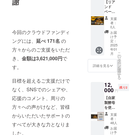
謝
ル専門店
【リア
1回×6回
ンド
「リアンド
発送い
ベーグ
たしま
ベーグル」
ルのボ
す。
支援
を経営し、
タニカ
（冷凍
者：
ルな季
発送で
おかげさま
0人
節のお
全国対
今回のクラウドファンディ
お届
で多くの方
まかせ
応可
け予
にご愛顧い
ングには、
延べ 171名
の
ベーグ
能） ＆
定：
ル8個
2025
宿泊割
ただいてお
方々からのご支援をいただ
年01
セット
引券
ります。
こ
月
の定期
10%OF
の
き、
金額は3,621,000円
で
リ
便プラ
F 発の
タ
ー
ン】
試みと
ン
詳細を見る
す。
今回、私た
を
★★12
なる定
選
択
ちの新たな
ヶ月(1
期便で
す
る
年)プラ
のリ
挑戦とし
目標を超えるご支援だけで
12,
ンで
ターン
て、この敷
残り2
す。
なく、SNSでのシェアや、
000
プラン
円
地内にある
★★
です。
応援のコメント、周りの
【自家
1ヶ月に
【限定5
古民家を一
製酵母
1回×12
セッ
方々への声がけなど、皆様
棟貸切の宿
を使っ
回発送
ト】 通
たボタ
いたし
として生ま
常は月
支援
からいただいたサポートの
ニカル
ます。
に1度の
者：
れ変わらせ
なベー
（冷凍
通販
48人
すべてが大きな力となりま
たいという
グル8個
発送で
で、あ
お届
セット
全国対
した。
りがた
け予
夢を実現し