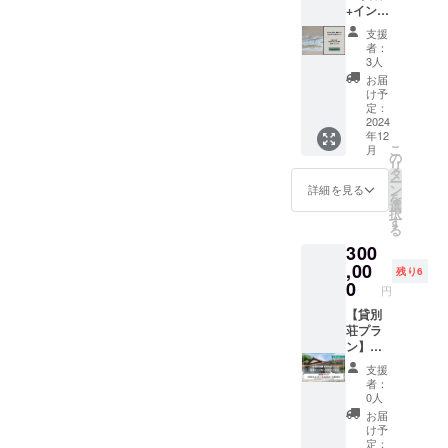
プロ
+インビ
ベーグ
プロ
ライフ
ジェク
テー
ルラン
ジェク
スタイ
ト終了
支援
ション
チを楽
トへの
ル。良
者：
後、順
(宿泊券
しんで
ご支援
3人
いとこ
次チ
10%OF
いただ
に感謝
悪い
お届
ケット
F同封)
けるプ
を込め
け予
と？ ■
を発送
】 プロ
ランで
定：
て、直
田舎で
いたし
ジェク
2024
す。月
筆メッ
成り立
ます。
年12
トを心
に1〜2
セージ
つビジ
こ
月
から応
回、水
の
をお届
ネスと
リ
援して
曜日限
タ
けしま
は？ ■
ー
くださ
定で開
ン
す。 ②
詳細を見る
こんな
を
る皆さ
催予定
選
宿泊施
場所に
択
まへ、
のラン
す
設の紹
一棟貸
る
感謝の
チ会
介パン
の宿は
300
気持ち
は、宿
フレッ
成り立
をお届
,00
の見学
ト 完
つの？
残り6
けする
会も
0
成した
■地方の
円
プラン
セット
宿の魅
空き家
です。
【貸別
になっ
力や、
の状況
支援者
荘プラ
ていま
楽しめ
など。
様の温
ン】一
す。身
るポイ
こんな
かい応
棟貸切6
体に優
ントを
内容や
支援
援を心
泊7日
しい
まとめ
もちろ
者：
から感
（5泊分
ベーグ
たパン
0人
んそれ
謝し、
の料金
ルプ
フレッ
以外で
お届
プロ
で6泊分
レート
トをお
け予
も色々
ジェク
の提
を味わ
定：
送りし
お話し