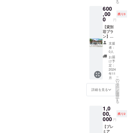
る
ト 完
分けて
様向け
をお楽
了後、
zoomの
600
成した
宿泊す
のプラ
しみに
順次発
リンク
宿の魅
ること
ンで
,00
頂けま
送いた
をお送
残り3
力や、
も可能
す。ス
す。(飲
0
しま
りいた
円
楽しめ
ですの
ポン
食店営
す。
しま
るポイ
で、長
サー様
【貸別
業取得
す。
ントを
期滞在
には、
荘プラ
済み) ②
【備考
まとめ
をお考
特別な
ン】一
プチギ
欄】に
たパン
えの方
宿泊券
棟貸切
フト付
話した
支援
フレッ
に最適
や割引
12泊13
き お
い内容
者：
トをお
です。
券、
日（10
気持ち
0人
を簡単
送りし
長期間
ウェブ
泊分の
ばかり
にご記
お届
ます。
にわ
サイト
料金で
の小さ
け予
載下さ
③宿泊
たって
上での
12泊分
なギフ
定：
いま
施設割
北広島
企業PR
の提
2024
トをお
せ。 良
年11
引券
町の自
を通じ
供）
持ち帰
い出会
こ
月
（10%
然を堪
て、感
【優先
りいた
の
いにな
リ
OFF）
能して
謝の気
予約】
だけま
タ
れます
ー
未来の
いただ
持ちを
ワー
す。 ③
ン
詳細を見る
ように
を
ご宿泊
けま
お届け
ケー
宿見学
選
＾＾ ※1
択
時にご
す。
しま
ション
会 お帰
す
支援に
る
利用い
【内
す。
やバカ
りの際
つき30
1,0
ただけ
容】
【内
ンスで
に宿泊
分とさ
る10%
①6泊7
容】
別荘感
00,
施設
せて頂
残り2
割引券
日の宿
①1泊2
覚で宿
(FERM
000
きま
円
です。
泊体験
日の宿
を楽し
ELL)の
す。 追
※プレ
一棟貸
泊券×4
みたい
【プレ
ルーム
加購入
オープ
切で、1
回分
方向け
ミア
ツアー
可能で