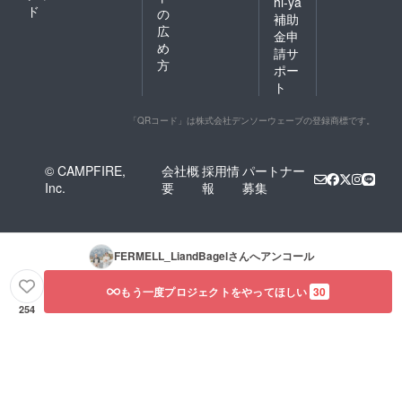
hi-ya
生から)
ド
の
補助
大人料
広
金 大人
金申
め
６名ま
請サ
で宿泊
方
ポー
可能 大
ト
人６名
以上の
場合は
「QRコード」は株式会社デンソーウェーブの登録商標です。
追加料
金
+3000
© CAMPFIRE,
会社概
採用情
パートナー
円/人
Inc.
要
報
募集
（最大
大人９
名） 和
布団追
加
FERMELL_LiandBagel
さんへアンコール
+2000
円/人 別
もう一度プロジェクトをやってほしい
30
途、予
約の際
254
に追加
料金で
食事な
どのオ
プショ
ン追加