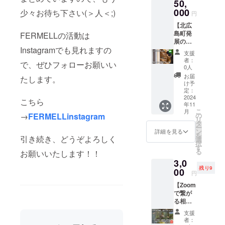
ン時は
50,
様々な
たメー
泊施設
す。 ③
容量：
き菓子4
より使
こちら
お店が
000
ルをお
少々お待ち下さい(＞人＜;)
の紹介
宿泊施
円
5~7点 ※
点 ③宿
用可
のプラ
繋がっ
届けし
パンフ
設の紹
写真は
泊施設
能。2年
ン設定
【北広
て、こ
ます。
レット
介パン
イメー
の紹介
間有
が無い
島町発
の宿が
FERMELLの活動は
しっか
完成し
フレッ
ジで
パンフ
効。 ※
可能性
展の為
中継地
りと地
た宿の
ト 完
す。季
レット
冷凍発
Instagramでも見れますの
がござ
の漢気
点とし
域の為
魅力
成した
支援
節的に
完成し
送で全
いま
支援
て動い
に頑張
や、楽
者：
宿の魅
根菜中
た宿の
で、ぜひフォローお願いい
国送料
す。 そ
松プラ
ていき
りま
0人
しめる
力や、
心にな
魅力
込み 原
の際は
ン】 宿
ます。
す！ 応
ポイン
お届
楽しめ
たします。
りま
や、楽
材料及
通常プ
の運営
【内
援よろ
け予
トをま
るポイ
す。 ③
しめる
び添加
ランよ
と地方
容】 感
定：
しくお
とめた
ントを
宿泊施
ポイン
物等の
り
創生に
2024
謝の
願いし
パンフ
こちら
まとめ
設の紹
トをま
食品表
年11
30000
関わる
メール
ます。
レット
たパン
介パン
こ
とめた
月
示はお
円割引
活動の
プロ
の
→
FERMELLinstagram
をお送
フレッ
フレッ
リ
パンフ
届け商
いたし
為に使
ジェク
タ
りしま
トをお
ト 完
ー
レット
品のラ
ます。
わせて
トへの
ン
詳細を見る
す。 ③
送りし
成した
を
をお送
ベルに
30000
頂きま
引き続き、どうぞよろしく
ご支援
選
宿泊施
ます。
宿の魅
択
りしま
表記さ
円割引
す！ 地
に感謝
す
設割引
プロ
力や、
る
す。 ④
お願いいたします！！
れま
クーポ
域の
を込め
券
ジェク
楽しめ
宿泊施
す。 商
3,0
ン券は
様々な
たメー
（10%
ト終了
るポイ
設割引
品開封
残り9
オープ
お店が
00
ルをお
OFF）
円
後、順
ントを
券
前には
ンより1
繋がっ
届けし
未来の
次発送
まとめ
（10%
必ずお
【Zoom
年間有
て、こ
ます。
ご宿泊
いたし
たパン
OFF）
届けの
で繋が
効
の宿が
しっか
時にご
ます。
フレッ
未来の
リター
る相談
(2025/0
中継地
りと地
利用い
トをお
ご宿泊
ンに貼
プラ
4/01~20
点とし
域の為
ただけ
支援
送りし
時にご
付され
ン】 人
26/04/0
て動い
に頑張
者：
る10%
ます。
利用い
たラベ
口約