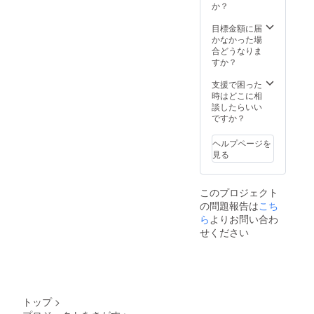
きる数
できま
か？
パンフ
予約方
チェッ
有効
は付き
量は少
す。
レット
法：後
クアウ
（2025
ませ
ないで
【内
目標金額に届
完成し
日メー
ト：翌
年4月1
ん。 ご
すがリ
容】
かなかった場
た宿の
ルアド
日10:00
日～
希望の
ターン
①1泊2
合どうなりま
魅力
レスに
予約方
2027年
方はオ
とさせ
日の宿
すか？
や、楽
てお伝
法：後
4月1
プショ
て頂き
泊券(大
しめる
えしま
日メー
日） ・
ンをご
ます。
人６人
支援で困った
ポイン
す。 小
ルアド
日程：
利用下
【内
まで含
時はどこに相
トをま
学生ま
レスに
全ての
さいま
容】 ①
む)
談したらいい
とめた
で無料
てお伝
日程で
せ。 プ
リアン
CAMPF
ですか？
パンフ
(添い
えしま
ご利用
ロジェ
ドベー
IRE限定
レット
寝)※但
す。 小
可能 ・
クト終
グルの
プレ
をお送
しベッ
学生ま
宿泊可
了後に
ヘルプページを
季節の
オープ
りしま
ドが必
で無料
能日
予約の
見る
おすす
ン特別
す。 ③
要な場
(添い
数：1泊
ご案内
めベー
価格！
宿泊施
合は大
寝)※但
2日~6泊
を一斉
グル8個
②施設
設割引
人料金
しベッ
7日 ・
にお送
このプロジェクト
セッ
の本
券
12歳以
ドが必
ベッド
りしま
の問題報告は
ト
こち
オープ
（10%
上(中学
要な場
の数：6
す。 プ
(1ヶ月
ン前に
ら
よりお問い合わ
OFF）
生から)
合は大
台 ・食
レオー
に1
優先的
未来の
せください
大人料
人料金
事の
プン期
回)×3ヶ
に予約
ご宿泊
金 大人
12歳以
サービ
間以外
月分
ができ
時にご
６名ま
上(中学
スプラ
でもご
りん
る特典
利用い
で宿泊
生から)
ン：食
使用で
ご、
付き
ただけ
可能 大
大人料
事なし
きま
芋、に
2024/11
る10%
人６名
金 大人
・1支援
す。 ※
んじ
/30〜
割引券
以上の
６名ま
に対す
本オー
トップ
>
ん、玄
2025/03
です。
場合は
で宿泊
る宿泊
プンよ