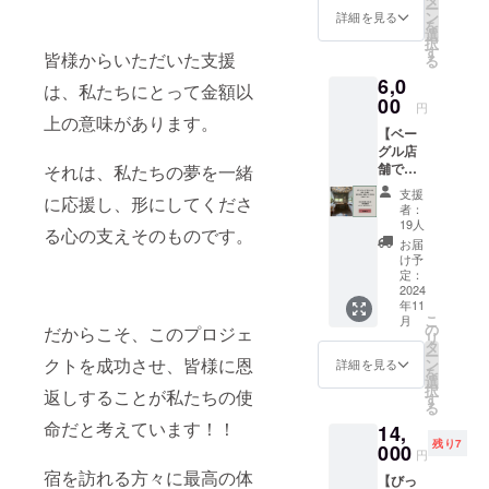
が2台設
す。 ③
をお送
ー
2025年
10%OF
ンで
ン
めベー
詳細を見る
置され
宿泊施
りしま
を
4月1日
F】 北
す。手
選
グル4個
た部屋
設割引
す。 ③
択
より使
広島町
作りの
す
セット
をご用
券
皆様からいただいた支援
宿泊施
る
用可
のお米
温かみ
りん
意いた
（10%
設割引
能。2年
6,0
と採れ
と、地
ご、
は、私たちにとって金額以
しま
OFF）
券
間有
たてお
00
域の味
芋、に
す。
円
未来の
（10%
効。 ※
野菜を
わいを
上の意味があります。
んじ
その他
ご宿泊
OFF）
冷凍発
【ベー
セット
全国へ
ん、玄
のベッ
時にご
未来の
送で全
グル店
にした
お届け
米を
ドはご
利用い
ご宿泊
国送料
舗で使
それは、私たちの夢を一緒
自然の
しま
使った
利用不
ただけ
時にご
込み 原
える
恵みを
す。
自家製
可。
支援
る10%
利用い
材料及
に応援し、形にしてくださ
10％割
存分に
【内
酵母
者：
べッド
割引券
ただけ
び添加
引券+ド
味わえ
容】 ①
19人
ベーグ
メイキ
です。
る心の支えそのものです。
る10%
物等の
リップ
るリ
リアン
ル4個。
お届
ングを2
※プレ
割引券
食品表
バッグ
ターン
ドベー
け予
内容
部屋分
オープ
です。
示はお
セット
です。
定：
グルの
量：4個
削減し
ン中は
※プレ
届け商
】 リア
2024
おじい
酵母菓
②さん
たお得
使用不
オープ
品のラ
年11
ンド
ちゃん
子＆ド
わ堂の
なプラ
可。
こ
ン中は
月
ベルに
ベーグ
の田ん
の
リップ
だからこそ、このプロジェ
おすす
ンで
2024年
リ
使用不
表記さ
ルをい
ぼで丁
タ
バッグ
め
す。 ※
4月1日
ー
可。
れま
つもご
寧に育
クトを成功させ、皆様に恩
ン
のセッ
詳細を見る
ヴィー
未就学
より使
を
2025年
す。 商
利用い
てられ
選
ト 自
ガン
児はご
用可
択
4月1日
品開封
返しすることが私たちの使
ただい
た新米
す
家製酵
ドー
相談く
能。2年
る
より使
前には
ている
と、ま
母を
ナッツ4
ださ
間有
用可
命だと考えています！！
必ずお
14,
お客様
るみど
使った
個セッ
い。 ②
効。 ※
能。2年
届けの
残り7
や、こ
000
農園の
スコー
ト 自然
円
施設の
冷凍発
間有
リター
れから
こだわ
ン2種
な甘さ
本オー
宿を訪れる方々に最高の体
送で全
効。 ※
ンに貼
【びっ
訪れて
り野菜
と、グ
と素材