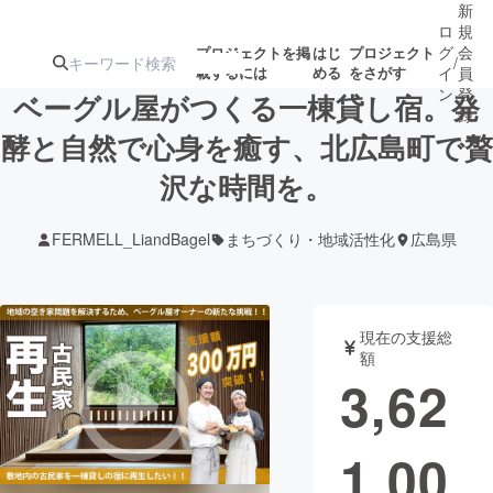
新
ロ
規
グ
会
プロジェクトを掲
はじ
プロジェクト
/
載するには
める
をさがす
イ
員
ン
登
ベーグル屋がつくる一棟貸し宿。発
録
酵と自然で心身を癒す、北広島町で贅
沢な時間を。
人気のプロ
注目のリ
注目の新着プロ
募集終了が近いプ
もうすぐ公開
ジェクト
ターン
ジェクト
ロジェクト
されます
FERMELL_LiandBagel
まちづくり・地域活性化
広島県
アート・写真
音楽
現在の支援総
テクノロジー・ガジェット
ゲーム・サ
額
3,62
映像・映画
書籍・雑誌
1,00
ビジネス・起業
チャレンジ