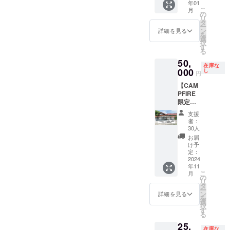
年01
セット
付き
ンより2
たって
企業PR
キャン
こ
月
の定期
2024/11
年間有
北広島
を通じ
の
セルは
リ
便プラ
/30〜
効
町の自
て、感
タ
ベーグ
ー
ン】
2025/03
(2025/0
然を堪
謝の気
ン
ル店舗
詳細を見る
を
1ヶ月に
/30 ※こ
4/01~20
能して
持ちを
選
で使え
択
1回×3回
ちらは
27/04/0
いただ
お届け
す
る10%
る
発送い
素泊ま
1) ③HP
けま
しま
割引券
50,
たしま
りプラ
にクレ
す。
す。
+ドリッ
在庫な
す。
000
ンで
ジット
【内
【内
し
プバッ
円
（冷凍
す。基
記載
容】
容】
グセッ
【CAM
発送で
本食事
（Mサ
①12泊
①1泊2
トに変
PFIRE
全国対
は付き
イズ、2
13日の
日の宿
更可能
限定特
応可
ませ
年間表
宿泊体
泊券×8
です。
別料
能） ＆
ん。 ご
示）
験 一棟
回分
プロ
支援
金】い
宿泊割
希望の
サイ
貸切
(520,00
ジェク
者：
つでも
引券
方はオ
ト下部
で、1人
0円相
30人
ト終了
使える1
5%OFF
プショ
に、M
から最
当） 従
後、
お届
泊2日の
ベーグ
ンをご
サイズ
大6名ま
業員、
け予
メール
宿泊券
ルセッ
定：
利用下
で企業
での宿
家族に
にてご
(朝食付
2024
ト定期
さいま
ロゴま
泊が可
譲渡可
連絡い
年11
き)【プ
便での
せ。 プ
たはテ
能で
能。1回
たしま
こ
月
レオー
リター
の
ロジェ
キスト
す。
分の宿
す。
リ
プン期
ンプラ
タ
クト終
を掲
ワー
泊券で
ー
間優先
ンで
ン
了後に
載。 ※
ケー
大人6名
詳細を見る
を
予約】
す。
選
予約の
プロ
ション
まで宿
択
プレ
【限定
す
ご案内
ジェク
やバカ
泊可
る
オープ
10セッ
を一斉
ト終了
ンスで
能。 ②
25,
ン期間
ト】 通
にお送
後やり
ご利用
宿泊割
在庫な