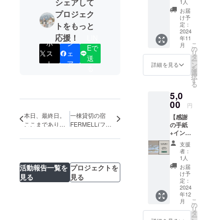
1) ・日
ていき
シェアして
りま
1人
割引券
④宿泊
ただけ
ルや注
17000
程：
ます。
す！ 応
お届
です。
プロジェク
施設割
る10%
意書き
人しか
月〜木
【内
援よろ
け予
※プレ
引券
割引券
をご確
いない
限定(祝
容】 感
定：
トをもっと
しくお
オープ
（10%
です。
認くだ
北広島
2024
日、祝
謝の
願いし
ン中は
応援！
OFF）
LIN
※プレ
年11
さい。
町で素
前ご利
メール
ます。
ポ
シ
使用不
こ
未来の
月
オープ
プロ
人から
Eで
用不可)
プロ
の
※このリ
可。
リ
ス
ェ
ご宿泊
ン中は
ジェク
始めた
・宿泊
ジェク
タ
ターン
送
2024年
ー
時にご
使用不
ト終了
ベーグ
ト
ア
可能日
トへの
ン
は【北
詳細を見る
4月1日
る
を
利用い
可。
後、順
ル屋さ
数：1泊
ご支援
選
広島町
より使
択
ただけ
2024年
次発送
んの成
2日 ・
に感謝
す
発展の
用可
る
る10%
4月1日
いたし
功の秘
ベッド
を込め
為の漢
能。2年
割引券
より使
5,0
ます。
訣。 な
の数：2
たメー
気支
間有
です。
用可
んでも
00
台 ・食
ルをお
援 梅
円
効。 ※
※プレ
能。2年
相談し
事の
届けし
プラ
常温発
本日、最終日。
一棟貸切の宿
オープ
間有
【感謝
て下さ
サービ
ます。
ン】
送で全
ン中は
ここまでありが
FERMELL(ファ
効。 ※
の手紙
い。自
スプラ
しっか
10000
国送料
使用不
常温発
+インビ
とうございま
ムル)、ついに
身の経
ン：朝
りと地
円のリ
込み 原
可。
送で全
テー
験から
す！！
オープンしまし
食付き
域の為
ターン
支援
材料及
2024年
国送料
ション
全て包
・1支援
に頑張
た！そして、こ
と同じ
者：
び添加
4月1日
込み 原
(宿泊券
み隠さ
に対す
りま
1人
内容に
れからも。
物等の
より使
材料及
5%OFF
ずお話
る宿泊
す！ 応
なりま
お届
活動報告一覧を
プロジェクトを
食品表
用可
び添加
同封)】
ししま
可能人
援よろ
け予
す
見る
見る
示はお
能。2年
物等の
プロ
す。
定：
数：1支
しくお
届け商
間有
食品表
ジェク
2024
【内
援につ
願いし
品のラ
効。 ※
年12
示はお
トを心
容】 ■
き2名様
ます。
ベルに
こ
月
常温発
届け商
から応
人通り
の
まで宿
※このリ
表記さ
リ
送で全
品のラ
援して
も全く
タ
泊可能
ターン
れま
ー
国送料
ベルに
くださ
ない場