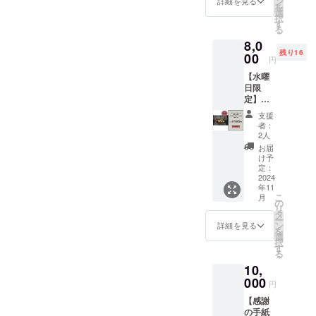
ン
・
は【北
詳細を見る
す。 商
を
込み 商
表記さ
る皆さ
所での
選
チェッ
広島町
品開封
択
品開封
れま
まへ、
集客は
す
クイ
発展の
前には
る
前には
す。 商
感謝の
どうし
ン：
為の漢
必ずお
必ずお
8,0
品開封
気持ち
ている
15:00
気支
届けの
届けの
残り16
前には
をお届
00
の？ ■
・
援 梅
円
リター
リター
必ずお
けする
店舗営
チェッ
プラ
ンに貼
ンに貼
【水曜
届けの
プラン
業週1日
クアウ
ン】
付され
付され
日限
リター
です。
で成り
ト：翌
10000
たラベ
たラベ
定】リ
ンに貼
支援者
立つ
日10:00
円のリ
ルや注
ルや注
アンド
付され
様の温
の？ ■
予約方
ターン
支援
意書き
意書き
ベーグ
たラベ
かい応
夫婦＋3
法：後
と同じ
者：
をご確
をご確
ル特別
ルや注
援を心
人のス
2人
日メー
内容に
認くだ
認くだ
ベーグ
意書き
から感
タッフ
ルアド
なりま
お届
さい。
さい。
ルラン
をご確
謝し、
で成り
け予
レスに
す
プロ
プロ
チ招待
認くだ
プロ
定：
立つ
てお伝
ジェク
ジェク
券&宿見
2024
さい。
ジェク
の？ ■
えしま
ト終了
年11
ト終了
学会
プロ
ト終了
ふるさ
す。 別
こ
後、順
月
後、順
【18名
ジェク
後には
の
と納税
途、予
リ
次発送
次発送
限定】
ト終了
特別な
タ
の返礼
約の際
ー
いたし
いたし
普段は
後、順
お礼の
ン
品ラン
詳細を見る
に追加
を
ます。
ます。
ランチ
次発送
手紙を
選
キング
料金で
択
営業し
いたし
お送り
す
町内1位
食事な
る
ていな
ます。
しま
とは？
どのオ
10,
いリア
す。
■年間の
プショ
ンド
000
【 内
売り上
ン追加
円
ベーグ
容】 ①
げ？経
は可能
【感謝
ルで、
感謝の
費？ ■
です。
の手紙
特別に
お手紙
田舎の