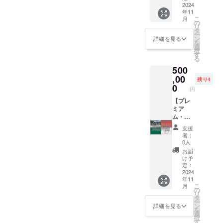
ト終了
供）
2024
いなが
ます。
出来れ
年11
後には
【優先
ら、施
③宿泊
ば嬉し
こ
月
特別な
予約】
設の魅
の
施設割
いで
リ
お礼の
ワー
力も体
タ
引券
す。 こ
ー
手紙を
ケー
験でき
ン
（5%O
詳細を見る
ちら
を
お送り
ション
る贅沢
選
FF）
は、日
択
しま
やバカ
な時間
す
未来の
程調整
る
す。
ンスで
をお過
ご宿泊
がス
500
【 内
別荘感
ごしく
時にご
ムーズ
容】 ①
覚で宿
,00
ださ
利用い
に行け
残り4
感謝の
を楽し
い。
0
ただけ
ば、す
円
お手紙
みたい
【内
る5%割
ぐにで
プロ
方向け
【プレ
容】 ①
引券で
も相談
ジェク
の6泊7
ミア
ベーグ
す。 ※
可能で
トへの
日プラ
ム・ス
ルラン
プレ
す！ ご
ご支援
ンで
ポン
チプ
オープ
支援頂
支援
に感謝
す。平
サー
レート&
ン中は
けまし
者：
を込め
日・土
（個人
ドリン
使用不
0人
たら、3
て、直
日どち
様／企
ク1杯を
可。
営業日
お届
筆メッ
らでも
業
ご提供
2024年
け予
以内に
セージ
利用可
様）】
新鮮な
定：
4月1日
お返事
をお届
能なシ
FERME
2024
地元食
より使
いたし
年11
けしま
ンプル
LLの活
材を
用可
ます。
こ
月
す。 ②
な素泊
動を支
使った
の
能。2年
日時を
リ
宿泊施
まりプ
援して
ランチ
タ
間有
決め、
ー
設の紹
ランで
くださ
プレー
ン
効。 プ
詳細を見る
メール
を
介パン
す。 何
るスポ
トとド
選
ロジェ
アドレ
択
フレッ
度かに
ンサー
リンク
す
クト終
スに