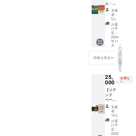
ン中は
人から
(260,00
の12泊
ム・ス
を致し
す。
使用不
最大6名
0円相
13日プ
ポン
ます。
支援
可。
までの
当） 従
ランで
サー
※11月
者：
2024年
宿泊が
業員、
す。平
（個人
27日、
0人
4月1日
可能で
家族に
日・土
様／企
12月4
お届
より使
す。
譲渡可
日どち
業
日、11
け予
用可
ワー
能。1回
らでも
様）】
日(水曜
定：
能。2年
ケー
分の宿
利用可
FERME
2024
日)で開
年11
間有
ション
泊券で
能なシ
LLの活
催予定
こ
月
効。 プ
やバカ
大人6名
ンプル
動を支
として
の
リ
ロジェ
ンスで
まで宿
な素泊
援して
おりま
タ
ー
クト終
ご利用
泊可
まりプ
くださ
すの参
ン
詳細を見る
を
了後、
くださ
能。 ②
ランで
るスポ
加可能
選
択
順次発
い。
宿泊割
す。 何
ンサー
な方に
す
る
送いた
CAMPF
引券
度かに
様向け
限りま
25,
しま
IRE限定
10,000
分けて
のプラ
す。 備
在庫な
す。
プレ
円×20枚
宿泊す
ンで
000
考欄に
し
円
オープ
（200,0
ること
す。ス
て第2希
【リア
ン特別
00円相
も可能
ポン
望まで
ンド
価格！
当） 従
ですの
サー様
の日程
ベーグ
②施設
業員、
で、長
には、
をお願
ルのボ
の本
家族に
期滞在
特別な
い致し
支援
タニカ
オープ
譲渡可
をお考
宿泊券
ます。
者：
ルな季
ン前に
能。 こ
えの方
や割引
※天候
10人
節のお
優先的
ちらの
に最適
券、
や、や
お届
まかせ
に予約
クーポ
です。
ウェブ
むおえ
け予
ベーグ
ができ
ン券は
長期間
サイト
定：
ない場
ル8個
2025
る特典
オープ
にわ
上での
合の