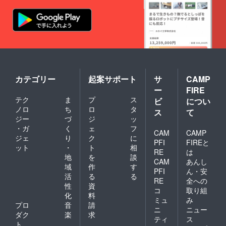
設割引
ご案内
前には
いたし
と共に
しベッ
寝)※但
券
を一斉
必ずお
ます。
順次チ
ドが必
しベッ
（10%
にお送
届けの
ケット
要な場
ドが必
OFF）
りしま
リター
を発送
合は大
要な場
未来の
す。 プ
ンに貼
いたし
人料金
合は大
ご宿泊
レオー
付され
ます。
12歳以
人料金
時にご
プン期
たラベ
上(中学
12歳以
利用い
間以外
ルや注
生から)
上(中学
ただけ
で使用
意書き
大人料
生から)
る10%
の場合
をご確
金 大人
大人料
カテゴリー
起案サポート
サ
CAMP
割引券
は
認くだ
６名ま
金 大人
ー
FIRE
です。
50000
さい。
で宿泊
６名ま
※プレ
テク
ま
プ
ス
円割引
ビ
につい
プロ
可能 大
で宿泊
オープ
クーポ
ノロ
ち
ロ
タ
ジェク
人６名
可能 大
ス
て
ン中は
ン券に
ト終了
以上の
人６名
ジー
づ
ジ
ッ
使用不
なりま
後、順
場合は
以上の
・ガ
く
ェ
フ
可。
す。
CAM
CAMP
次発送
追加料
場合は
ジェ
り
ク
に
2024年
50000
いたし
PFI
FIREと
金
追加料
ット
・
ト
相
4月1日
円割引
ます。
+3000
金
RE
は
より使
クーポ
地
を
談
こちら
円/人
+3000
CAM
あんし
用可
ン券は
の追加
域
作
す
（最大
円/人
PFI
ん・安
能。2年
オープ
リター
大人９
（最大
活
る
る
間有
RE
全への
ンより1
ンは初
名） 和
大人９
性
資
効。 ※
年間有
回の同
コ
取り組
布団追
名） 和
化
料
冷凍発
効
プラン
加
布団追
ミュ
み
送で全
プロ
音
請
(2025/0
より、
+2000
加
ニ
ニュー
国送料
4/01~20
発送の
ダク
楽
求
円/人 別
+2000
ティ
ス
込み 原
26/04/0
スター
途、予
円/人 別
ト