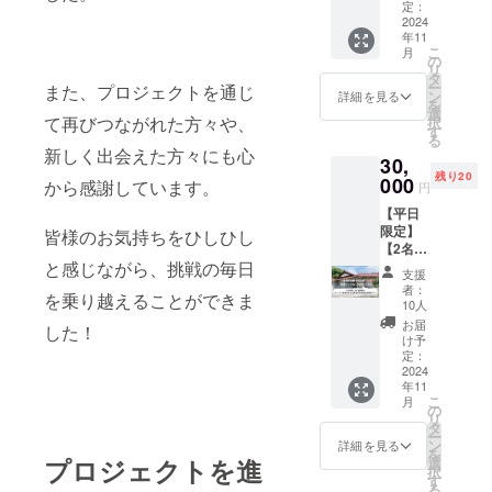
（冷凍
応可
定：
いこと
たいと考え
発送）
2024
能） ＆
に即完
年11
+宿泊割
ています。
宿泊割
売で
こ
月
引券
引券
の
中々購
リ
10%OF
10%OF
タ
入出来
ー
過疎化は止
また、プロジェクトを通じ
F】 遠
F 発の
ン
ないと
詳細を見る
を
方の方
試みと
まらないが
選
の声を
て再びつながれた方々や、
択
でも北
なる定
す
いただ
自然の豊か
る
広島町
期便で
いたの
新しく出会えた方々にも心
さは昔のま
30,
を味わ
のリ
で、ご
残り20
える
000
ターン
用意で
から感謝しています。
ま。
円
ベーグ
プラン
きる数
宮島から北
【平日
ルセッ
です。
量は少
限定】
トで
部に１時
皆様のお気持ちをひしひし
【限定5
ないで
【2名様
す。地
セッ
すがリ
間。
限定】
と感じながら、挑戦の毎日
域の素
ト】 通
ターン
支援
このプロ
ゆっく
材をふ
常は月
とさせ
者：
を乗り越えることができま
りと田
んだん
に1度の
10人
ジェクトを
て頂き
舎を楽
に使っ
通販
ます。
お届
した！
きっかけに
しめる
た天然
で、あ
け予
【内
条件付
北広島町の
酵母
定：
りがた
容】 ①
きの超
2024
ベーグ
いこと
リアン
魅了を少し
年11
お得な
ルを全
に即完
ドベー
こ
月
でも伝えた
宿泊プ
国どこ
の
売で
グルの
リ
ラ
へでも
いです。
タ
中々購
季節の
ー
ン！！
お届
ン
入出来
詳細を見る
おすす
を
(朝食付
け。冷
プロジェクトを進
選
ないと
めベー
択
このプロ
き)【プ
凍での
す
の声を
グル8個
る