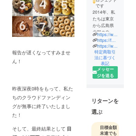
です
2014年、私
たちは東京
から広島県
北部の自然
https://www.instagram.com/liand_bagel/
豊かな北広
https://fermell.yuone.net/
島町へUター
https://www.instagram.com/fermell__/
特定商取引
報告が遅くなってすみませ
ン移住しま
法に基づく
した。結
ん！
表記
婚、出産、
メッセー
そして子育
ジを送る
てを機に、
都会から離
昨夜深夜0時をもって、私た
れた田舎暮
ちのクラウドファンディン
らしに心惹
リターンを
かれ、この
グが無事に終了いたしまし
選ぶ
地での新た
た！
な生活を決
意しまし
目標金額
そして、最終結果として
目
た。
未達でも