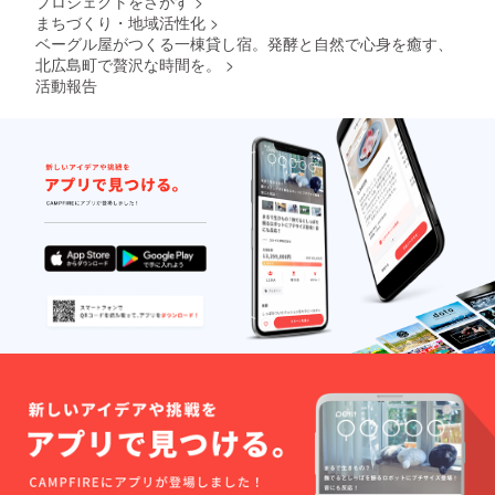
プロジェクトをさがす
>
米を
/30 ③
※プレ
追加料
可能 大
可能人
り2年間
まちづくり・地域活性化
>
使った
ベーグ
オープ
金
人６名
数：1支
有効
自家製
ベーグル屋がつくる一棟貸し宿。発酵と自然で心身を癒す、
ルの朝
ン中は
+3000
以上の
援につ
（2025
酵母の
食付き
使用不
北広島町で贅沢な時間を。
>
円/人
場合は
き6名様
年4月1
ボタニ
冷凍庫
可。
（最大
追加料
まで宿
日～
活動報告
カルな
にお勧
2024年
大人９
金
泊可能
2027年
ベーグ
めの
4月1日
名） 和
+3000
・
4月1
ル。 内
ベーグ
より使
布団追
円/人
チェッ
日） ・
容量：8
ルをご
用可
加
（最大
クイ
チェッ
個 ②宿
用意い
能。2年
+2000
大人９
ン：
クイ
泊施設
たしま
間有
円/人 別
名） 和
15:00
ン：
の紹介
す。 セ
効。 ※
途、予
布団追
・
15:00
パンフ
イロで
冷凍発
約の際
加
チェッ
・
レット
蒸し焼
送で全
に追加
+2000
クアウ
チェッ
完成し
きや
国送料
料金で
円/人 別
ト：翌
クアウ
た宿の
トース
込み 原
食事な
途、予
日10:00
ト：翌
魅力
トでリ
材料及
どのオ
約の際
予約方
日10:00
や、楽
ベイク
び添加
プショ
に追加
法：後
予約方
しめる
など一
物等の
ン追加
料金で
日メー
法：後
ポイン
番美味
食品表
は可能
オプ
ルアド
日メー
トをま
しい方
示はお
です。
ション
レスに
ルアド
とめた
法のレ
届け商
プロ
追加は
てお伝
レスに
パンフ
シピ付
品のラ
ジェク
可能で
えしま
てお伝
レット
き。 プ
ベルに
ト終了
す。 プ
す。 小
えしま
をお送
ロジェ
表記さ
後、順
ロジェ
学生ま
す。 小
りしま
クト終
れま
次チ
クト終
で無料
学生ま
す。 ③
了後に
す。 商
ケット
了後、
(添い
で無料
宿泊施
予約の
品開封
を発送
ご連絡
寝)※但
(添い