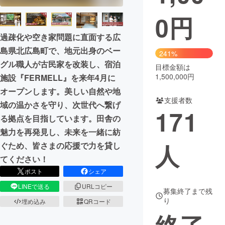
0
円
まちづくり・地域活性化
過疎化や空き家問題に直面する広
島県北広島町で、地元出身のベー
CAMPFIRE for Social Good
CAMPFIRE Creation
241%
グル職人が古民家を改装し、宿泊
CAMPFIREふるさと納税
machi-ya
コミュニティ
目標金額は
1,500,000円
施設『FERMELL』を来年4月に
オープンします。美しい自然や地
支援者数
域の温かさを守り、次世代へ繋げ
171
る拠点を目指しています。田舎の
魅力を再発見し、未来を一緒に紡
人
ぐため、皆さまの応援で力を貸し
てください！
ポスト
シェア
LINEで送る
URLコピー
募集終了まで残
り
埋め込み
QRコード