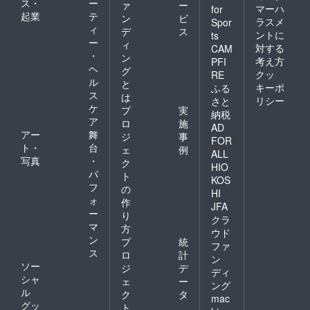
ス・
ー
次発送
チェッ
ァ
ー
マーハ
for
いたし
クイ
起業
テ
ン
ビ
ラスメ
Spor
ます。
ン：
ィ
デ
ス
ントに
ts
15:00
ー
ィ
対する
CAM
・
・
ン
チェッ
考え方
PFI
ヘ
グ
クアウ
クッ
RE
ル
ト：翌
と
キーポ
ふる
日10:00
ス
は
リシー
さと
予約方
ケ
プ
実
納税
法：後
ア
ロ
施
日メー
AD
アー
舞
ジ
事
ルアド
FOR
ト・
台
レスに
ェ
例
ALL
てお伝
写真
・
ク
HIO
えしま
パ
ト
KOS
す。 小
フ
の
学生ま
HI
ォ
作
で無料
JFA
ー
(添い
り
クラ
寝)※但
マ
方
ウド
しベッ
ン
プ
統
ファ
ドが必
ス
ロ
計
ン
要な場
ソー
ジ
デ
合は大
ディ
シャ
ェ
ー
人料金
ング
ル
12歳以
ク
タ
mac
上(中学
グッ
ト