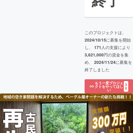
終了
このプロジェクトは、
2024/10/15
に募集を開始
し、
171
人の支援により
3,621,000
円の資金を集
め、
2024/11/24
に募集を
終了しました
もう一度プロジェ
3
クトをやってほし
0
い