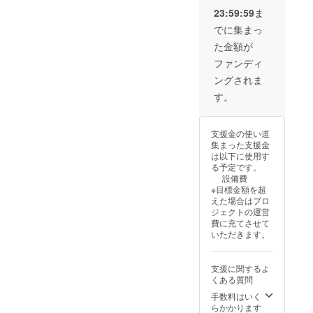
10%OF
間中に
グルの
7日 ・
予約の
ませ
サイ
23:59:59
ま
F 発の
特別価
季節の
ベッド
ご案内
ん。 ご
ト下部
試みと
格でご
おすす
でに集まっ
の数：6
を一斉
希望の
に、Lサ
なる定
提供し
めベー
台 ・食
にお送
方はオ
イズで
た金額が
期便で
ます。
グル8個
事の
りしま
プショ
企業ロ
のリ
家族や
セッ
ファンディ
サービ
す。 プ
ンをご
ゴまた
ターン
友人と
ト
スプラ
レオー
利用下
はテキ
ングされま
プラン
過ごす
(1ヶ月
ン：食
プン期
さいま
ストを
です。
ひとと
に1
す。
事なし
間以外
せ。 プ
掲載。
【限定
きに、
回)×3ヶ
・1支援
でもご
ロジェ
※プロ
10セッ
北広島
月分
に対す
使用で
クト終
ジェク
ト】 通
町の美
りん
る宿泊
きま
了後に
ト終了
支援金の使い道
常は月
しい自
ご、
可能人
す。 ※
予約の
後やり
集まった支援金
に1度の
然とこ
芋、に
数：1支
本オー
ご案内
とりさ
は以下に使用す
通販
だわり
んじ
援につ
プンよ
を一斉
せて頂
る予定です。
で、あ
の宿で
ん、玄
き6名様
り2年間
にお送
きま
設備費
りがた
リラッ
米を
まで宿
有効
りしま
す。 ④
※目標金額を超
いこと
クスし
使った
泊可能
（2025
す。 プ
インス
えた場合はプロ
に即完
てくだ
自家製
・
年4月1
レオー
タグラ
ジェクトの運営
売で
さい。
酵母の
チェッ
日～
プン期
ムで感
費に充てさせて
中々購
こちら
ボタニ
クイ
2027年
間以外
謝の投
いただきます。
入出来
のチ
カルな
ン：
4月1
でもご
稿 ※こ
ないと
ケット
ベーグ
15:00
日） ・
使用で
ちらは
の声を
では平
ル。 内
・
チェッ
きま
素泊ま
支援に関するよ
いただ
日、土
容量：8
チェッ
クイ
す。 ※
りプラ
くある質問
いたの
日祝い
個 ②宿
クアウ
ン：
本オー
ンで
で、ご
つでも
手数料はいく
泊施設
ト：翌
15:00
プンよ
す。基
用意で
ご予約
らかかります
の紹介
日10:00
・
り2年間
本食事