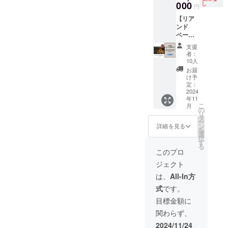
特別料
000
常は月
し
りしま
とりさ
くださ
引券
円
金プラ
に1度の
す。 プ
せて頂
い。
10,000
【リア
ン！！
通販
レオー
きま
CAMPF
円×40枚
ンド
朝食に
で、あ
プン期
す。 ④
IRE限定
（400,0
ベーグ
は地元
りがた
間以外
インス
プレ
00円相
ルのボ
の食材
いこと
でもご
タグラ
オープ
当） 従
支援
タニカ
を使っ
に即完
使用で
ムで感
ン特別
業員、
者：
ルな季
たベー
売で
10人
きま
謝の投
価格！
家族に
節のお
グルや
中々購
す。 ※
稿 ※こ
②施設
譲渡可
お届
まかせ
食材を
入出来
け予
本オー
ちらは
の本
能。 こ
ベーグ
提供し
定：
ないと
プンよ
素泊ま
オープ
ちらの
ル8個
2024
ます。
の声を
り2年間
りプラ
ン前に
クーポ
年11
セット
家族旅
いただ
有効
ンで
優先的
ン券は
こ
月
の定期
行や3世
の
いたの
（2025
す。基
に予約
オープ
リ
便プラ
代旅
タ
で、ご
年4月1
本食事
ができ
ンより2
ー
ン】
行、グ
ン
用意で
詳細を見る
日～
は付き
る特典
年間有
を
1ヶ月に
ループ
選
きる数
2027年
ませ
付き
効
択
1回×3回
旅行に
す
量は少
4月1
ん。 ご
2024/11
(2025/0
る
発送い
最適
ないで
このプロ
日） ・
希望の
/30〜
4/01~20
たしま
な、一
すがリ
日程：
方はオ
2025/03
27/04/0
ジェクト
す。
棟貸切
ターン
全ての
プショ
/30 ※こ
1) ③HP
（冷凍
のプラ
とさせ
は、
All-In方
日程で
ンをご
ちらは
にクレ
発送で
イベー
て頂き
ご利用
利用下
素泊ま
ジット
式
です。
全国対
ト宿泊
ます。
可能 ・
さいま
りプラ
記載（L
応可
体験
【内
目標金額に
宿泊可
せ。 プ
ンで
サイ
能） ＆
を、プ
容】 ①
能日
ロジェ
す。基
ズ、2年
関わらず、
宿泊割
レオー
リアン
数：1泊
クト終
本食事
間表
引券
プン期
ドベー
2024/11/24
2日~6泊
了後に
は付き
示）