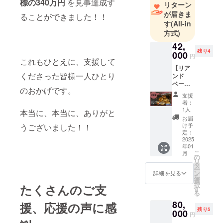
標の340万円
を見事達成す
リターン
が届きま
移住前は夫
ることができました！！
す
(All-in
婦共にアパ
方式)
レルデザイ
42,
ナーとして
残り4
000
円
活動してい
これもひとえに、支援して
【リア
ましたが、
くださった皆様一人ひとり
ンド
コロナ禍を
ベーグ
のおかげです。
ルのボ
きっかけに
支援
タニカ
者：
地域にある
ルな季
1人
本当に、本当に、ありがと
古民家を購
節のお
お届
まかせ
入し、思い
け予
うございました！！
ベーグ
定：
切って職業
ル8個
2025
年01
もライフス
セット
こ
月
の定期
の
タイルも大
リ
便プラ
タ
きく転換し
ー
ン】
ン
詳細を見る
を
★★6ヶ
ました。現
選
択
たくさんのご支
月プラ
す
在は、その
る
ンで
古民家の近
80,
す。
援、応援の声に感
残り5
★★
000
くでベーグ
円
1ヶ月に