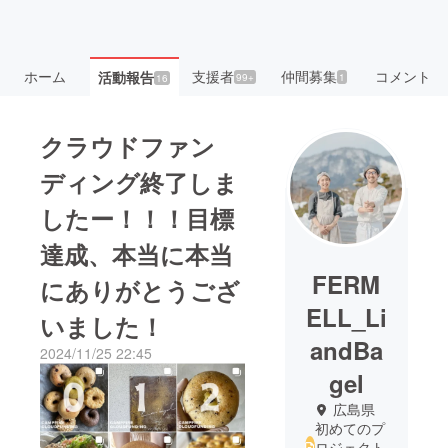
ホーム
支援者
仲間募集
コメント
活動報告
99+
1
16
クラウドファン
ディング終了しま
したー！！！目標
達成、本当に本当
FERM
にありがとうござ
ELL_Li
いました！
andBa
2024/11/25 22:45
gel
広島県
初めてのプ
ロジェクト