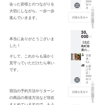
番美味
ト終了
プロ
創生に
2024
がで
時にご
ど農園
の花か
会った皆様とのつながりを
ポイン
しい方
後、順
年11
ジェク
関わる
しょう
利用い
の季節
ふぇの
トをま
こ
法のレ
月
次発送
ト終了
活動の
か？
の
ただけ
大切にしながら、一歩一歩
のお野
人気焼
とめた
リ
シピ付
いたし
後、順
為に使
【内
タ
る割引
菜おま
き菓子
パンフ
ー
き。 プ
ます。
次発送
わせて
容】 ①
進んでいきます。
ン
チケッ
詳細を見る
かせ
セット
レット
を
ロジェ
いたし
頂きま
一升
選
ト1回分
セット
宿から
をお送
択
クト終
ます。
す！ 地
ベーグ
す
です。
全国か
歩いて
りしま
る
了後に
域の
ル(通常
(1年間
らも注
行ける
す。 ④
予約の
30,
様々な
のベー
有効) ②
文が絶
素敵な
宿泊施
ご案内
お店が
000
グル約
オリジ
えない
円
カフェ
設割引
を一斉
本当にありがとうございま
繋がっ
14個分)
ナルド
人気の
です。
券
にお送
【北広
て、こ
りん
リップ
まるみ
イベン
した！
（10%
りしま
島町発
の宿が
ご、
バッグ
ど農園
トでは
OFF）
す。 プ
展の為
中継地
芋、に
セット
のお野
ヤマト
未来の
レオー
の漢気
点とし
んじ
オリジ
菜。収
支援
そして、これからも温かく
マヤと
ご宿泊
プン期
支援
て動い
ん、玄
ナルブ
者：
穫され
して出
時にご
間以外
竹プラ
ていき
米を
0人
見守っていただけたら幸い
レンド
たばか
店して
利用い
で使用
ン】 宿
ます。
使った
の香り
お届
りの季
おり、
ただけ
の場合
の運営
【内
です。
自家製
け予
高い
節野菜
今回は
る10%
は
と地方
容】 感
定：
酵母の
コー
を詰め
おすす
割引券
30000
創生に
2024
謝の
ボタニ
ヒーの
合わせ
め焼き
です。
円割引
年11
関わる
メール
カルな
ドリッ
てお送
菓子の
こ
※プレ
月
クーポ
活動の
プロ
の
ベーグ
プバッ
りしま
セット
リ
オープ
ン券に
為に使
ジェク
タ
ル。 内
グsetを
す。何
をご用
ー
ン中は
宿泊の予約方法やリターン
なりま
わせて
トへの
ン
容量：1
詳細を見る
ご来店
が届く
意しま
を
使用不
す。 ※
頂きま
ご支援
選
個 直径
時にご
かはお
の商品の発送方法など現在
した。
択
可。
通常
す！ 地
に感謝
す
26~28c
提供致
楽しみ
内容
る
2024年
オープ
域の
を込め
m ②宿
しま
まとめていますので、もう
に！ 内
量：焼
4月1日