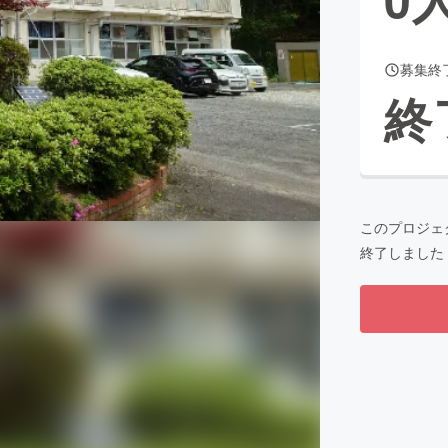
募集終
CAMPFIRE for Social Good
CAMPFIRE Creation
終
CAMPFIREふるさと納税
machi-ya
コミュニティ
このプロジェ
終了しました