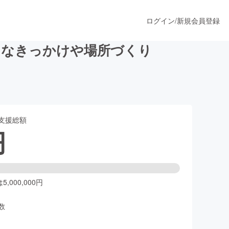
ログイン
/
新規会員登録
うなきっかけや場所づくり
うすぐ公開されます
支援総額
プロダクト
円
ファッション
スポーツ
,000,000円
数
ア
ソーシャルグッド
人