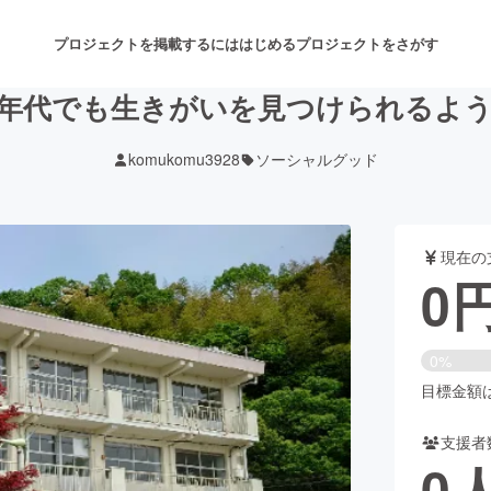
プロジェクトを掲載するには
はじめる
プロジェクトをさがす
年代でも生きがいを見つけられるよ
komukomu3928
ソーシャルグッド
注目のリターン
注目の新着プロジェクト
募集終了が近いプロジェクト
も
現在の
音楽
舞台・パフォーマンス
0
ゲーム・サービス開発
フード・飲食店
0%
書籍・雑誌出版
アニメ・漫画
目標金額は5
支援者
チャレンジ
ビューティー・ヘルスケ
0