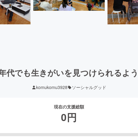
年代でも生きがいを見つけられるよ
komukomu3928
ソーシャルグッド
現在の支援総額
0
円