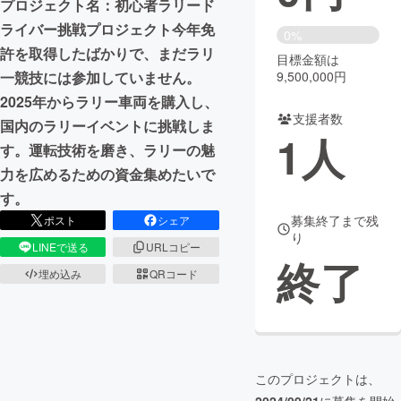
プロジェクト名：初心者ラリード
ライバー挑戦プロジェクト今年免
まちづくり・地域活性化
0%
許を取得したばかりで、まだラリ
目標金額は
9,500,000円
一競技には参加していません。
CAMPFIRE for Social Good
CAMPFIRE Creation
2025年からラリー車両を購入し、
CAMPFIREふるさと納税
machi-ya
コミュニティ
支援者数
国内のラリーイベントに挑戦しま
1
人
す。運転技術を磨き、ラリーの魅
力を広めるための資金集めたいで
す。
募集終了まで残
ポスト
シェア
り
LINEで送る
URLコピー
終了
埋め込み
QRコード
このプロジェクトは、