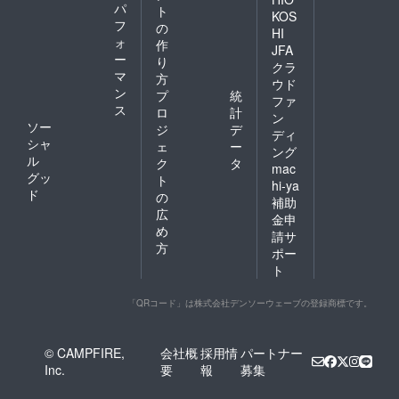
パ
ト
KOS
フ
の
HI
ォ
作
JFA
ー
り
クラ
マ
方
ウド
ン
プ
統
ファ
ス
ロ
計
ン
ソー
ジ
デ
ディ
シャ
ェ
ー
ング
ル
ク
タ
mac
グッ
ト
hi-ya
ド
の
補助
広
金申
め
請サ
方
ポー
ト
「QRコード」は株式会社デンソーウェーブの登録商標です。
© CAMPFIRE,
会社概
採用情
パートナー
Inc.
要
報
募集