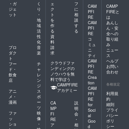
・ガ
く
ェ
フ
CAM
CAMP
ジェ
り
ク
に
PFI
FIREと
ット
・
ト
相
RE
は
地
を
談
CAM
あんし
域
作
す
PFI
ん・安
活
る
る
RE
全への
性
資
コ
取り組
化
料
ミュ
み
プロ
音
請
ニ
ニュー
ダク
楽
求
ティ
ス
ト
CAM
ヘルプ
クラウドファ
フー
チ
PFI
お問い
ンディングの
ド・
ャ
RE
合わせ
ノウハウを無
飲食
レ
Crea
料で学ぼう
店
ン
tion
各種規定
CAMPFIRE
ジ
CAM
アカデミー
アニ
ス
利用規
PFI
メ・
ポ
約
RE
漫画
ー
CA
説
細則
for
ツ
MP
明
プライ
Soci
ファ
映
FI
会
バシー
al
ッ
像
RE
・
ポリ
Goo
ショ
・
ア
相
シー
d