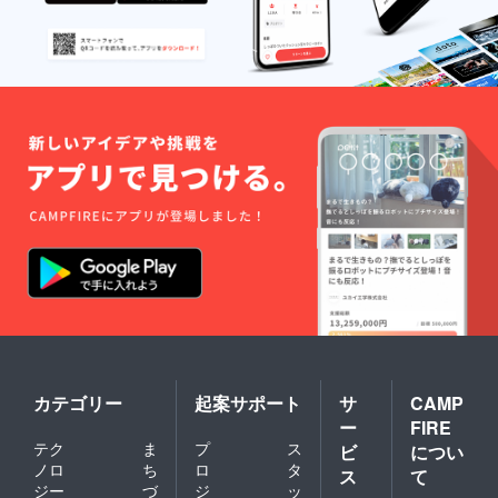
カテゴリー
起案サポート
サ
CAMP
ー
FIRE
テク
ま
プ
ス
ビ
につい
ノロ
ち
ロ
タ
ス
て
ジー
づ
ジ
ッ