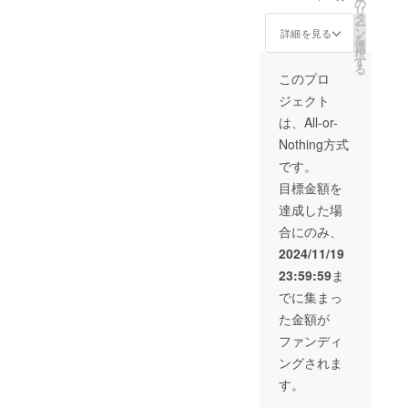
の
イン入りの限定
ベントの詳細が
リ
タ
グッズを詰め合
わかり次第日時
ー
ン
わせで提供いた
詳細を見る
などをメールな
を
選
します。 ・掲載
どで送ります。
択
す
期間：事業が存
・場所:関東圏 ・
る
続する限り掲
このプロ
支援者様の交通
載 ・掲載方
費や滞在費：支
ジェクト
法：文字のみ(事
援者様の交通費
業名、キャッチ
は、All-or-
や滞在費は各自
フレーズも可) 掲
でご負担くださ
Nothing方式
載サイズ ・ドア
い。 ・支援者様
サイド:長さ約
です。
との連絡方法：
60cmx 幅15cm
詳細はメールで
目標金額を
・ボンネット：
連絡します。
約90cm x20cm
達成した場
・リアウィンド
合にのみ、
ウ：約
80cmx10cm ・
2024/11/19
バンパー：約
23:59:59
ま
40cm x 10cm
・注意事項：支
でに集まっ
援時、備考欄に
た金額が
掲載を希望され
るお名前をご記
ファンディ
入ください(備考
ングされま
欄記入必須) :画
像の受け渡しに
す。
ついては、プロ