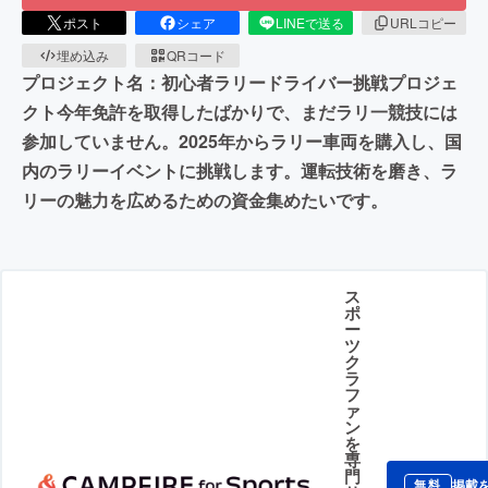
ポスト
シェア
LINEで送る
URLコピー
埋め込み
QRコード
プロジェクト名：初心者ラリードライバー挑戦プロジェ
クト今年免許を取得したばかりで、まだラリ一競技には
参加していません。2025年からラリー車両を購入し、国
内のラリーイベントに挑戦します。運転技術を磨き、ラ
リーの魅力を広めるための資金集めたいです。
ス
ポ
ー
ツ
ク
ラ
フ
ァ
ン
を
専
門
掲載
無料