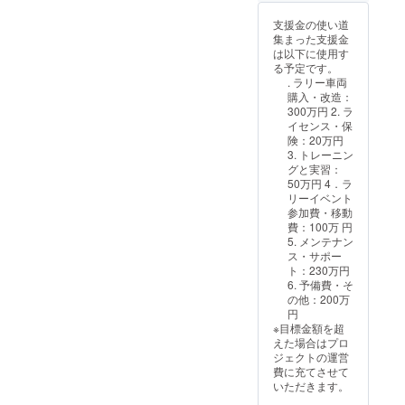
ジェクト終了 後
にお送りする
支援金の使い道
メールをご確認
集まった支援金
ください。 限定
は以下に使用す
品については ・
る予定です。
キャップ帽、T
. ラリー車両
シャツ、ステッ
購入・改造：
カー ・商品サイ
300万円 2. ラ
ズ:キャップ帽は
イセンス・保
フリーサイズ
険：20万円
:T
3. トレーニン
シャツはフリー
グと実習：
サイズ(男女兼
50万円 4．ラ
用)
リーイベント
参加費・移動
・ 身幅：約52〜
費：100万 円
55cm
5. メンテナン
ス・サポー
・着丈：約70〜
ト：230万円
75cm
6. 予備費・そ
の他：200万
・肩幅：約45〜
円
48cm
※目標金額を超
えた場合はプロ
・ 袖丈：約20〜
ジェクトの運営
25cm :
費に充てさせて
ステッカーの長
いただきます。
さ15cmx 幅