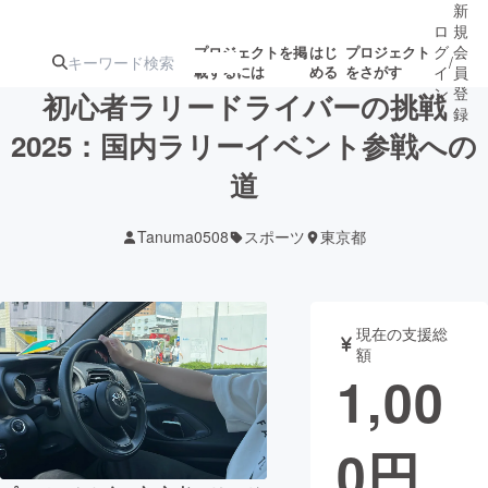
新
ロ
規
グ
会
プロジェクトを掲
はじ
プロジェクト
/
載するには
める
をさがす
イ
員
ン
登
初心者ラリードライバーの挑戦
録
2025：国内ラリーイベント参戦への
道
人気のプロ
注目のリ
注目の新着プロ
募集終了が近いプ
もうすぐ公開
ジェクト
ターン
ジェクト
ロジェクト
されます
Tanuma0508
スポーツ
東京都
アート・写真
音楽
現在の支援総
テクノロジー・ガジェット
ゲーム・サ
額
1,00
映像・映画
書籍・雑誌
0
円
ビジネス・起業
チャレンジ