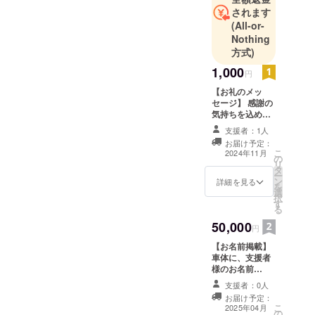
されます
(All-or-
Nothing
方式)
1,000
円
【お礼のメッ
セージ】 感謝の
気持ちを込め
て、お礼のメッ
支援者：1人
セージをお送り
お届け予定：
します。
こ
2024年11月
の
リ
タ
ー
ン
詳細を見る
を
選
択
す
る
50,000
円
【お名前掲載】
車体に、支援者
様のお名前
（ニックネー
支援者：0人
ム）を掲載しま
お届け予定：
す。 ・掲載期
こ
2025年04月
の
間：事業が存続