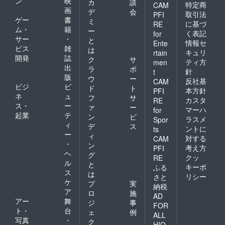
ン
映
カ
談
特定商
CAM
画
デ
会
取引法
PFI
ゲー
書
ミ
に基づ
RE
ム・
籍
ー
く表記
for
サー
・
と
情報セ
Ente
ビス
雑
は
キュリ
rtain
開発
誌
ク
サ
ティ方
men
出
ラ
ポ
針
t
版
ウ
ー
反社基
CAM
ビジ
ビ
ド
ト
本方針
PFI
ネ
ュ
フ
サ
カスタ
RE
ス・
ー
ァ
ー
マーハ
for
起業
テ
ン
ビ
ラスメ
Spor
ィ
デ
ス
ントに
ts
ー
ィ
対する
CAM
・
ン
考え方
PFI
ヘ
グ
クッ
RE
ル
と
キーポ
ふる
ス
は
リシー
さと
ケ
プ
実
納税
ア
ロ
施
AD
アー
舞
ジ
事
FOR
ト・
台
ェ
例
ALL
写真
・
ク
HIO