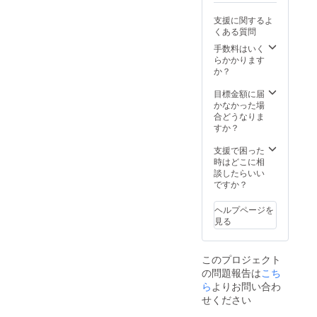
10cm(長方形) ・
Tシャツのカラー
支援に関するよ
白色です。
くある質問
手数料はいく
らかかります
か？
目標金額に届
かなかった場
合どうなりま
すか？
支援で困った
時はどこに相
談したらいい
ですか？
ヘルプページを
見る
このプロジェクト
の問題報告は
こち
ら
よりお問い合わ
せください