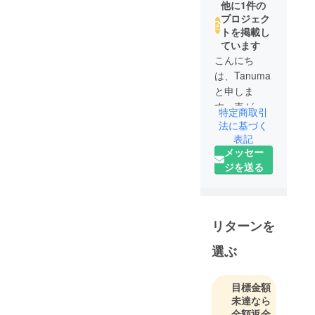
他に1件の
プロジェク
トを掲載し
ています
こんにち
は、Tanuma
と申しま
す。車が大
特定商取引
好きです。
法に基づく
ご支援のほ
表記
メッセー
ど、どうぞ
ジを送る
よろしくお
願いいたし
ます。
リターンを
選ぶ
目標金額
未達なら
全額返金