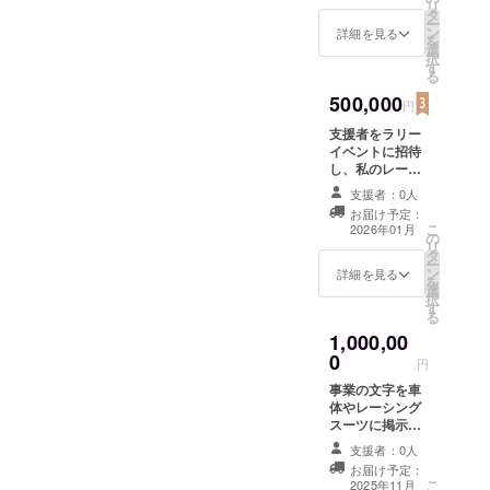
リ
タ
する限り ・掲載
ー
ン
方法：文字の
詳細を見る
を
選
み、ロゴ／バ
択
す
ナーの掲載は不
る
可 ・掲載サイ
500,000
ズ：小（15x10
円
ｃｍ程度） ・支
支援者をラリー
援時、必ず備考
イベントに招待
欄に希望される
し、私のレース
お名前をご記入
を現地で観戦で
ください。(備考
支援者：0人
きる体験を提
欄記入必須)
お届け予定：
供。支援者に感
こ
2026年01月
の
謝の気持ちを込
リ
タ
めたメッセージ
ー
ン
を送り、支援者
詳細を見る
を
選
の名前をプロ
択
す
ジェクトページ
る
やSNSで紹介い
1,000,00
たします。 ・日
0
時：まだ細かい
円
日時などはわか
事業の文字を車
らないのです
体やレーシング
が、26年内に行
スーツに掲示し
われる地域で開
て、企業向けの
催されるラリー
支援者：0人
広告機会を提供
イベントに必ず
お届け予定：
いたします。サ
出場します。イ
こ
2025年11月