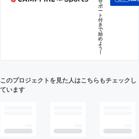
サ
ポ
ー
ト
付
き
で
始
め
よ
う
！
このプロジェクトを見た人はこちらもチェックし
ています