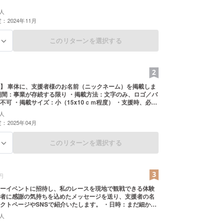
人
：2024年11月
このリターンを選択する
る
】 車体に、支援者様のお名前（ニックネーム）を掲載しま
期間：事業が存続する限り ・掲載方法：文字のみ、ロゴ／バ
不可 ・掲載サイズ：小（15x10ｃｍ程度） ・支援時、必ず
されるお名前をご記入ください。(備考欄記入必須)
人
：2025年04月
このリターンを選択する
る
円
ーイベントに招待し、私のレースを現地で観戦できる体験
者に感謝の気持ちを込めたメッセージを送り、支援者の名
ページやSNSで紹介いたします。 ・日時：まだ細かい
からないのですが、26年内に行われる地域で開催されるラ
人
に必ず出場します。イベントの詳細がわかり次第日時など