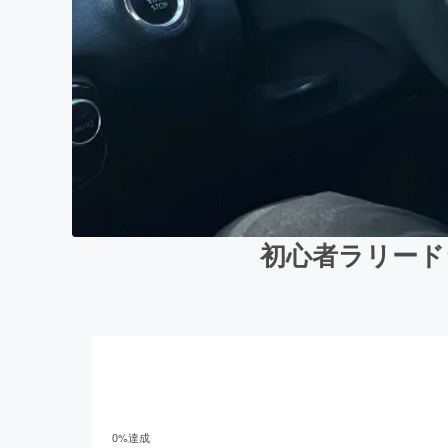
初心者ラリード
0
%達成