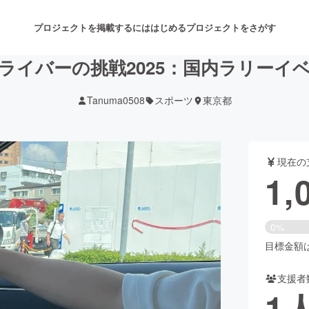
プロジェクトを掲載するには
はじめる
プロジェクトをさがす
ライバーの挑戦2025：国内ラリーイ
Tanuma0508
スポーツ
東京都
注目のリターン
注目の新着プロジェクト
募集終了が近いプロジェクト
も
現在の
音楽
舞台・パフォーマンス
1,
ゲーム・サービス開発
フード・飲食店
0%
書籍・雑誌出版
アニメ・漫画
目標金額は9
支援者
チャレンジ
ビューティー・ヘルスケ
1