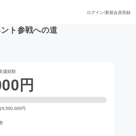
ログイン
/
新規会員登録
ベント参戦への道
うすぐ公開されます
支援総額
プロダクト
000
円
ファッション
スポーツ
,500,000円
数
ア
ソーシャルグッド
人