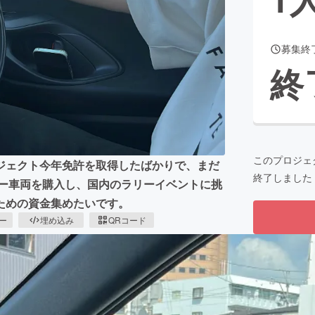
募集終
CAMPFIRE for Social Good
CAMPFIRE Creation
終
CAMPFIREふるさと納税
machi-ya
コミュニティ
このプロジェ
ジェクト今年免許を取得したばかりで、まだ
終了しました
リー車両を購入し、国内のラリーイベントに挑
ための資金集めたいです。
ピー
埋め込み
QRコード