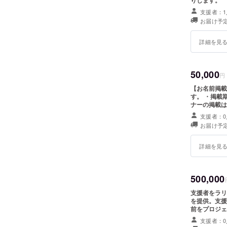
りします。
支援者：1
お届け予定
詳細を見
50,000
円
【お名前掲載
す。 ・掲載
ナーの掲載は
備考欄に希望
支援者：0
お届け予定
詳細を見
500,000
支援者をラリ
を提供。支援
前をプロジェクト
日時などはわ
支援者：0
リーイベント