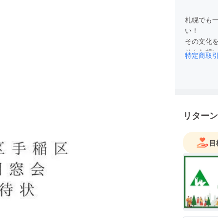
札幌でも
い！
その文化
そんな想
特定商取
『成人式
う事が出
社会人に
回会う事
20年に一
リターン
考えてい
少しでも
環境を整
目
頂きまし
どうかみ
開催に向