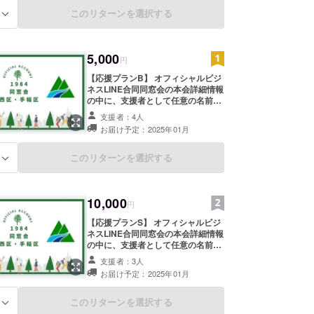
について 本名・任意の名前 上記
①②について、備考へ記載のご協
このリターンを選択する
る
力、宜しくお願い致します。
5,000
円
【応援プランB】 オフィシャルビジ
ネスLINE合同同窓会の本会詳細情報
の中に、支援者として任意の名前で
掲載、および当日本会場のスクリー
支援者：4人
ンにて名前掲載。 当日の会にて、名
お届け予定：2025年01月
前を読み上げさせて頂きます。 ①名
前の掲載について 可・不可 ②
掲載する名前について 本名・任意
このリターンを選択する
る
の名前 ③会場にて名前の読み上げに
ついて 可・不可 上記①～③につい
て、備考へ記載のご協力、宜しくお
10,000
願い致します。
円
【応援プランS】 オフィシャルビジ
ネスLINE合同同窓会の本会詳細情報
の中に、支援者として任意の名前で
掲載、および当日本会場のスクリー
支援者：3人
ンにて名前掲載。 当日の会にて、名
お届け予定：2025年01月
前を読み上げさせて頂きます。 当日
ステージにて１分以内のスピーチ又
は本会について支援者様の想いを読
このリターンを選択する
る
み上げさせていただきます。 ①名前