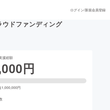
ログイン
/
新規会員登録
クラウドファンディング
うすぐ公開されます
支援総額
プロダクト
,000
円
ファッション
スポーツ
,000,000円
数
ア
ソーシャルグッド
人