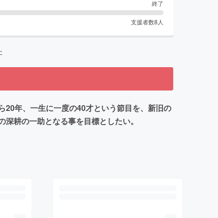
終了
支援者数
8
人
た
20年、一生に一度の40才という節目を、新旧の
の深耕の一助となる事を目標としたい。