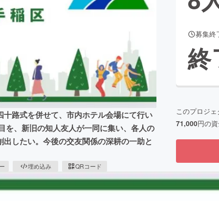
募集終
CAMPFIRE for Social Good
CAMPFIRE Creation
終
CAMPFIREふるさと納税
machi-ya
コミュニティ
このプロジェ
四十路式を併せて、市内ホテル会場にて行い
71,000
円の資
節目を、新旧の知人友人が一同に集い、各人の
創出したい。今後の交友関係の深耕の一助と
ピー
埋め込み
QRコード