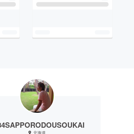
84SAPPORODOUSOUKAI
北海道