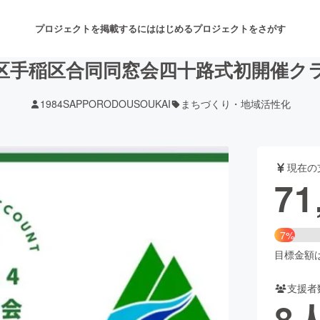
プロジェクトを掲載するには
はじめる
プロジェクトをさがす
西区手稲区合同同窓会四十路式初開催
1984SAPPORODOUSOUKAI
まちづくり・地域活性化
注目のリターン
注目の新着プロジェクト
募集終了が近いプロジェクト
も
現在の
音楽
舞台・パフォーマンス
71
ゲーム・サービス開発
フード・飲食店
7%
書籍・雑誌出版
アニメ・漫画
目標金額は1
支援者
チャレンジ
ビューティー・ヘルスケ
8