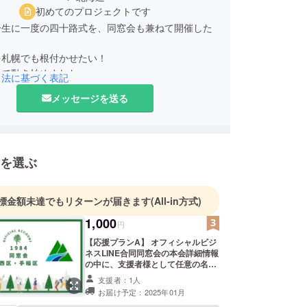
初めてのプロジェクトです
一生に一度の四十路式を、同窓会も兼ねて開催した
を札幌でも根付かせたい！
いで動き始めました。
引法に基づく表記
』では区が開催してくれたから、沢山の同級生と会
メッセージを送る
来ました…。
なって、同じ人生の時間を過ごした同級生に、後何
ができるのでしょうか…。
度を節目と考えた場合、次は60歳の機会で最後だと
を選ぶ
ます。
会場費含め運営費に充て、沢山の人が参加しやすい
えたく、この度はクラウドファンディングをさせて
標金額未達でもリターンが届きます
(All-in方式)
た。
1,000
円
なさん、札幌でも今後この様な文化が根付くよう、
【応援プランA】 オフィシャルビジ
けて、応援のほど、よろしくお願いいたします！！
ネスLINE合同同窓会の本会詳細情報
の中に、支援者様として任意の名前
で掲載、および当日本会場のスク
支援者：1人
リーンにて名前掲載。 ①名前の掲載
お届け予定：2025年01月
について 可・不可 ②掲載する名前