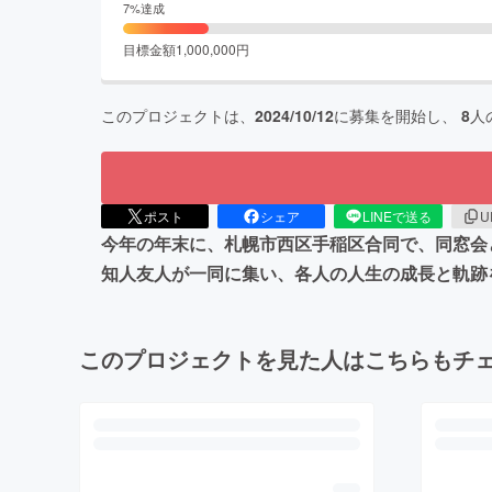
7
%達成
目標金額
1,000,000
円
このプロジェクトは、
2024/10/12
に募集を開始し、
8
人
ポスト
シェア
LINEで送る
U
今年の年末に、札幌市西区手稲区合同で、同窓会
知人友人が一同に集い、各人の人生の成長と軌跡
このプロジェクトを見た人はこちらもチ