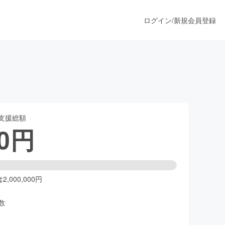
ログイン
/
新規会員登録
ト
うすぐ公開されます
支援総額
プロダクト
0
円
ファッション
スポーツ
,000,000円
数
ア
ソーシャルグッド
人