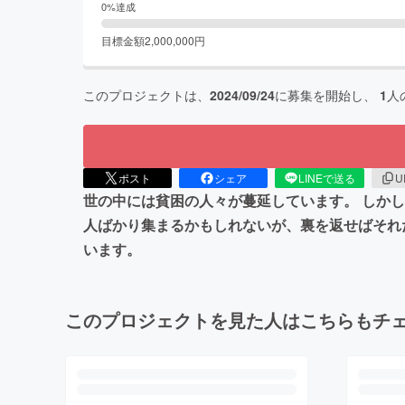
0
%達成
目標金額
2,000,000
円
このプロジェクトは、
2024/09/24
に募集を開始し、
1
人
ポスト
シェア
LINEで送る
U
世の中には貧困の人々が蔓延しています。 しか
人ばかり集まるかもしれないが、裏を返せばそれ
います。
このプロジェクトを見た人はこちらもチ