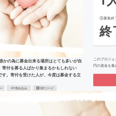
募集終
CAMPFIRE for Social Good
CAMPFIRE Creation
終
CAMPFIREふるさと納税
machi-ya
コミュニティ
このプロジェ
、誰かの為に募金出来る場所はとても多いが自
円の資金を集
、寄付を募る人ばかり集まるかもしれない
です。寄付を受けた人が、今度は募金する立
ピー
埋め込み
QRコード