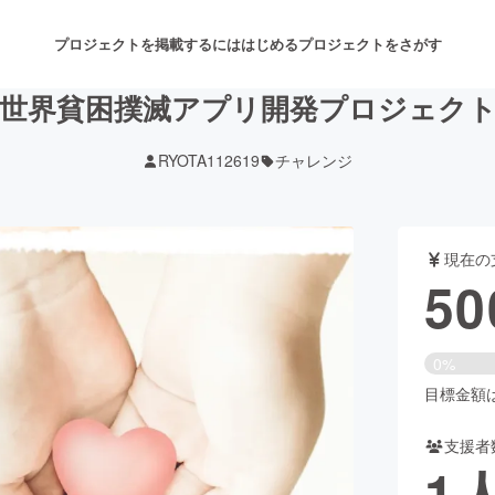
プロジェクトを掲載するには
はじめる
プロジェクトをさがす
世界貧困撲滅アプリ開発プロジェク
RYOTA112619
チャレンジ
注目のリターン
注目の新着プロジェクト
募集終了が近いプロジェクト
も
現在の
音楽
舞台・パフォーマンス
50
ゲーム・サービス開発
フード・飲食店
0%
書籍・雑誌出版
アニメ・漫画
目標金額は2
支援者
チャレンジ
ビューティー・ヘルスケ
1