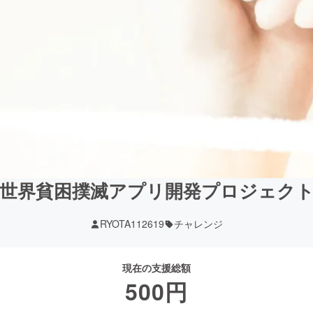
世界貧困撲滅アプリ開発プロジェク
RYOTA112619
チャレンジ
現在の支援総額
500
円