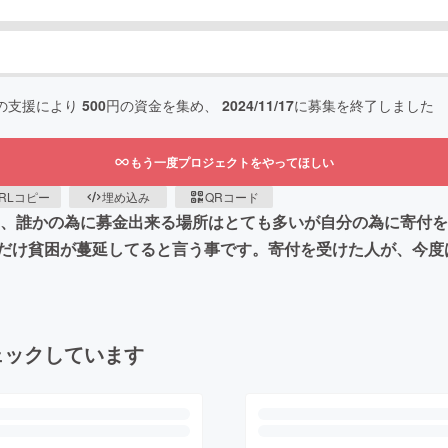
の支援により
500
円の資金を集め、
2024/11/17
に募集を終了しました
もう一度プロジェクトをやってほしい
RLコピー
埋め込み
QRコード
し、誰かの為に募金出来る場所はとても多いが自分の為に寄付
だけ貧困が蔓延してると言う事です。寄付を受けた人が、今度
ェックしています