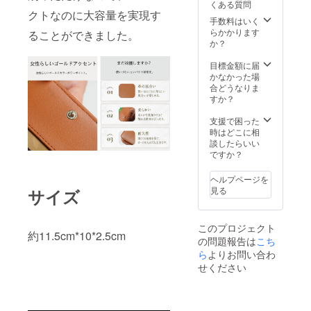
くある質問
クトなのに大容量を実現す
手数料はいく
らかかります
ることができました。
か？
目標金額に届
かなかった場
合どうなりま
すか？
支援で困った
時はどこに相
談したらいい
ですか？
ヘルプページを
見る
サイズ
このプロジェクト
約11.5cm*10*2.5cm
の問題報告は
こち
ら
よりお問い合わ
せください