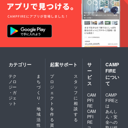
カテゴリー
起案サポート
サ
CAMP
ー
FIRE
テク
ま
プ
ス
ビ
につい
ノロ
ち
ロ
タ
ス
て
ジー
づ
ジ
ッ
・ガ
く
ェ
フ
CAM
CAMP
ジェ
り
ク
に
PFI
FIREと
ット
・
ト
相
RE
は
地
を
談
CAM
あんし
域
作
す
PFI
ん・安
活
る
る
RE
全への
性
資
コ
取り組