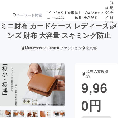
新
ロ
規
グ
会
プロジェクトを掲
はじ
プロジェクト
/
載するには
める
をさがす
イ
員
ン
登
ミニ財布 カードケース レディース メ
録
ンズ 財布 大容量 スキミング防止
人気のプロ
注目のリ
注目の新着プロ
募集終了が近いプ
もうすぐ公開
Mitsuyoshishouten
ファッション
東京都
ジェクト
ターン
ジェクト
ロジェクト
されます
アート・写真
音楽
現在の支援総
額
9,96
テクノロジー・ガジェット
ゲーム・サ
0
円
映像・映画
書籍・雑誌
ビジネス・起業
チャレンジ