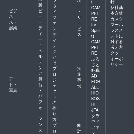
針
t
版
ウ
ー
反社基
CAM
ビジ
ビ
ド
ト
本方針
PFI
ネ
ュ
フ
サ
カスタ
RE
ス・
ー
ァ
ー
マーハ
for
起業
テ
ン
ビ
ラスメ
Spor
ィ
デ
ス
ントに
ts
ー
ィ
対する
CAM
・
ン
考え方
PFI
ヘ
グ
クッ
RE
ル
と
キーポ
ふる
ス
は
リシー
さと
ケ
プ
実
納税
ア
ロ
施
AD
アー
舞
ジ
事
FOR
ト・
台
ェ
例
ALL
写真
・
ク
HIO
パ
ト
KOS
フ
の
HI
ォ
作
JFA
ー
り
クラ
マ
方
ウド
ン
プ
統
ファ
ス
ロ
計
ン