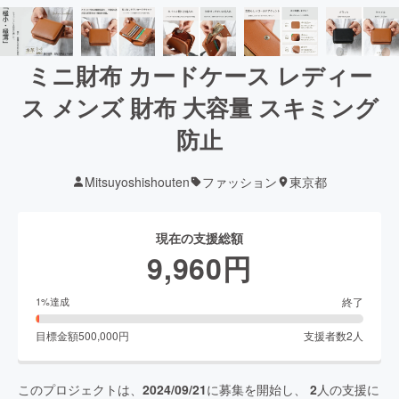
ミニ財布 カードケース レディー
ス メンズ 財布 大容量 スキミング
防止
Mitsuyoshishouten
ファッション
東京都
現在の支援総額
9,960
円
終了
1
%達成
目標金額
500,000
円
支援者数
2
人
このプロジェクトは、
2024/09/21
に募集を開始し、
2
人の支援に