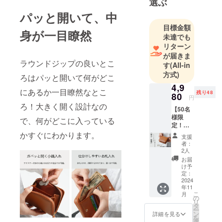
選ぶ
くれる「価
パッと開いて、中
値」や
目標金額
「サービ
身が一目瞭然
未達でも
ス」をお客
リターン
様にご提案
が届きま
ラウンドジップの良いとこ
していきま
す
(All-in
方式)
す。 お客様
ろはパッと開いて何がどこ
本位、サー
4,9
にあるか一目瞭然なとこ
残り48
80
ビス第一。
円
ろ！大きく開く設計なの
商品の品
【50名
様限
質、対応の
で、何がどこに入っている
定！超
速さには自
早割】
かすぐにわかります。
支援
信がござい
ミニ財
者：
布 全2
ます。
2人
色 ※
お届
送料：
け予
送料込
定：
み（※海
2024
年11
外から
こ
月
の商品
の
リ
輸入に
タ
ー
伴う関
ン
詳細を見る
を
税·消費
選