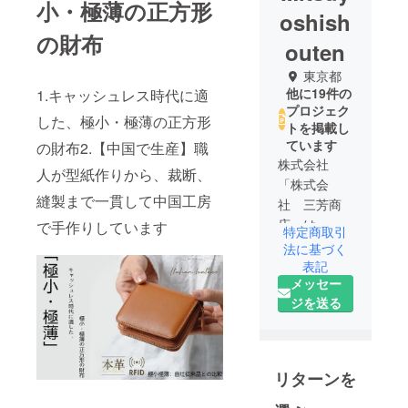
小・極薄の正方形
oshish
の財布
outen
東京都
他に19件の
1.キャッシュレス時代に適
プロジェク
した、極小・極薄の正方形
トを掲載し
ています
の財布2.【中国で生産】職
株式会社
人が型紙作りから、裁断、
「株式会
縫製まで一貫して中国工房
社 三芳商
店」は、
で手作りしています
特定商取引
「鮮やか
法に基づく
（あざや
表記
メッセー
か）で彩り
ジを送る
（いろど
り）のある
上質な世
界」へ私た
リターンを
ちの生活を
変化させて