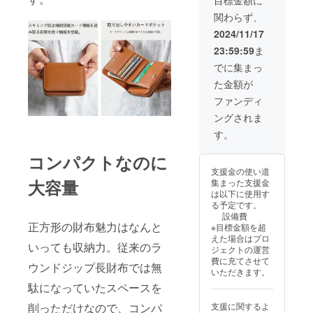
し、支
関わらず、
援者様
にご負
2024/11/17
担がか
23:59:59
ま
かるこ
とは一
でに集まっ
切あり
た金額が
ませ
ん）
ファンディ
ングされま
す。
コンパクトなのに
支援金の使い道
大容量
集まった支援金
は以下に使用す
る予定です。
設備費
正方形の財布魅力はなんと
※目標金額を超
えた場合はプロ
いっても収納力。従来のラ
ジェクトの運営
費に充てさせて
ウンドジップ長財布では無
いただきます。
駄になっていたスペースを
削っただけなので、コンパ
支援に関するよ