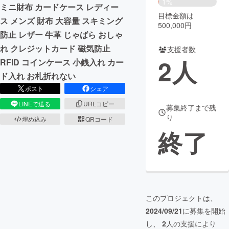
1%
ミニ財布 カードケース レディー
目標金額は
まちづくり・地域活性化
ス メンズ 財布 大容量 スキミング
500,000円
防止 レザー 牛革 じゃばら おしゃ
れ クレジットカード 磁気防止
支援者数
CAMPFIRE for Social Good
CAMPFIRE Creation
2
人
RFID コインケース 小銭入れ カー
CAMPFIREふるさと納税
machi-ya
コミュニティ
ド入れ お札折れない
ポスト
シェア
LINEで送る
URLコピー
募集終了まで残
り
埋め込み
QRコード
終了
このプロジェクトは、
2024/09/21
に募集を開始
し、
2
人の支援により