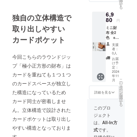
択
税など
す
る
諸費用
6,9
が発生
独自の立体構造で
する場
80
円
合、プ
取り出しやすい
ミニ財
ロジェ
布 全2
クト
カードポケット
色 ※
オー
送料：
ナー側
支援
送料込
が諸費
者：
み（※海
用を全
0人
今回こちらのラウンドジッ
外から
額負担
お届
の商品
し、支
け予
プ「極小正方形の財布」は
輸入に
援者様
定：
伴う関
2024
にご負
カードを重ねても１つ１つ
年11
税·消費
担がか
こ
月
税など
かるこ
の
のカードスペースが独立し
リ
諸費用
とは一
タ
ー
が発生
た構造になっているため
切あり
ン
詳細を見る
を
する場
ませ
選
択
カード同士が密着しませ
合、プ
ん）
す
る
ロジェ
このプロ
ん。立体構造で設計された
クト
ジェクト
オー
カードポケットは取り出し
ナー側
は、
All-In方
が諸費
やすい構造となっておりま
式
です。
用を全
額負担
す。
目標金額に