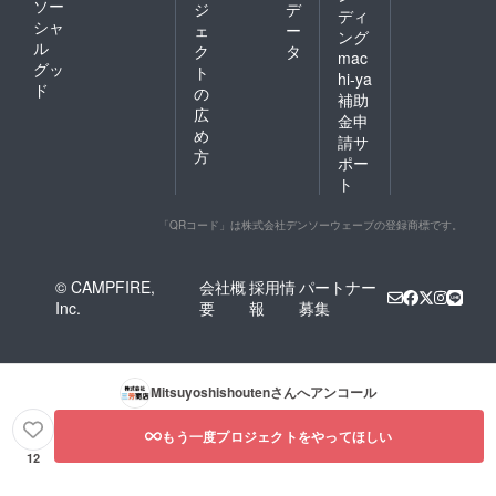
ソー
ジ
デ
ディ
シャ
ェ
ー
ング
ル
ク
タ
mac
グッ
ト
hi-ya
ド
の
補助
広
金申
め
請サ
方
ポー
ト
「QRコード」は株式会社デンソーウェーブの登録商標です。
© CAMPFIRE,
会社概
採用情
パートナー
Inc.
要
報
募集
Mitsuyoshishouten
さんへアンコール
もう一度プロジェクトをやってほしい
12