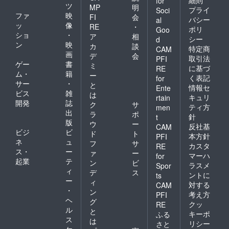
for
ツ
MP
明
プライ
Soci
ファ
映
FI
会
バシー
al
ッ
像
RE
・
ポリ
Goo
ショ
・
ア
相
シー
d
ン
映
カ
談
特定商
CAM
画
デ
会
取引法
PFI
ゲー
書
ミ
に基づ
RE
ム・
籍
ー
く表記
for
サー
・
と
情報セ
Ente
ビス
雑
は
キュリ
rtain
開発
誌
ク
サ
ティ方
men
出
ラ
ポ
針
t
版
ウ
ー
反社基
CAM
ビジ
ビ
ド
ト
本方針
PFI
ネ
ュ
フ
サ
カスタ
RE
ス・
ー
ァ
ー
マーハ
for
起業
テ
ン
ビ
ラスメ
Spor
ィ
デ
ス
ントに
ts
ー
ィ
対する
CAM
・
ン
考え方
PFI
ヘ
グ
クッ
RE
ル
と
キーポ
ふる
ス
は
リシー
さと
ケ