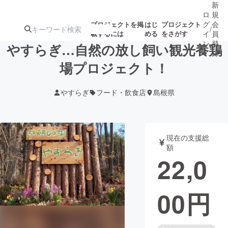
新
ロ
規
グ
会
プロジェクトを掲
はじ
プロジェクト
/
載するには
める
をさがす
イ
員
ン
登
やすらぎ…自然の放し飼い観光養鶏
録
場プロジェクト！
人気のプロ
注目のリ
注目の新着プロ
募集終了が近いプ
もうすぐ公開
やすらぎ
フード・飲食店
島根県
ジェクト
ターン
ジェクト
ロジェクト
されます
アート・写真
音楽
現在の支援総
額
22,0
テクノロジー・ガジェット
ゲーム・サ
00
円
映像・映画
書籍・雑誌
ビジネス・起業
チャレンジ