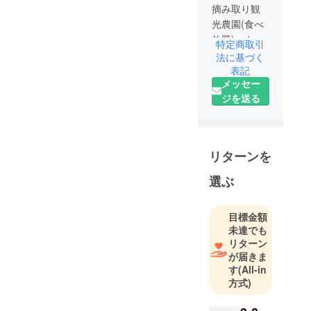
摘み取り観
光農園(食べ
放題)、カ
特定商取引
フェ、観光
法に基づく
牧場です！
表記
メッセー
ジを送る
リターンを
選ぶ
目標金額
未達でも
リターン
が届きま
す
(All-in
方式)