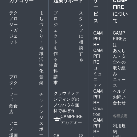
カテゴリー
起案サポート
サ
CAMP
ー
FIRE
テク
ま
プ
ス
ビ
につい
ノロ
ち
ロ
タ
ス
て
ジー
づ
ジ
ッ
・ガ
く
ェ
フ
CAM
CAMP
ジェ
り
ク
に
PFI
FIREと
ット
・
ト
相
RE
は
地
を
談
CAM
あんし
域
作
す
PFI
ん・安
活
る
る
RE
全への
性
資
コ
取り組
化
料
ミュ
み
プロ
音
請
ニ
ニュー
ダク
楽
求
ティ
ス
ト
CAM
ヘルプ
クラウドファ
フー
チ
PFI
お問い
ンディングの
ド・
ャ
RE
合わせ
ノウハウを無
飲食
レ
Crea
料で学ぼう
店
ン
tion
各種規定
CAMPFIRE
ジ
CAM
アカデミー
アニ
ス
利用規
PFI
メ・
ポ
約
RE
漫画
ー
CA
説
細則