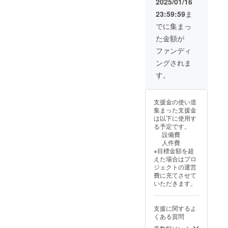
2025/01/16
（有
23:59:59
ま
効期限
2026年
でに集まっ
7月1
た金額が
日〜
2027年
ファンディ
8月31
ングされま
日）
す。
支援金の使い道
集まった支援金
は以下に使用す
る予定です。
設備費
人件費
※目標金額を超
えた場合はプロ
ジェクトの運営
費に充てさせて
いただきます。
支援に関するよ
くある質問