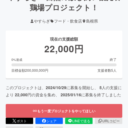
鶏場プロジェクト！
やすらぎ
フード・飲食店
島根県
現在の支援総額
22,000
円
終了
0
%達成
目標金額
200,000,000
円
支援者数
5
人
このプロジェクトは、
2024/10/29
に募集を開始し、
5
人の支援に
より
22,000
円の資金を集め、
2025/01/16
に募集を終了しました
もう一度プロジェクトをやってほしい
ポスト
シェア
LINEで送る
URLコピー