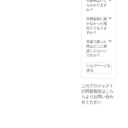
手数料はいく
らかかります
か？
目標金額に届
かなかった場
合どうなりま
すか？
支援で困った
時はどこに相
談したらいい
ですか？
ヘルプページを
見る
このプロジェクト
の問題報告は
こち
ら
よりお問い合わ
せください