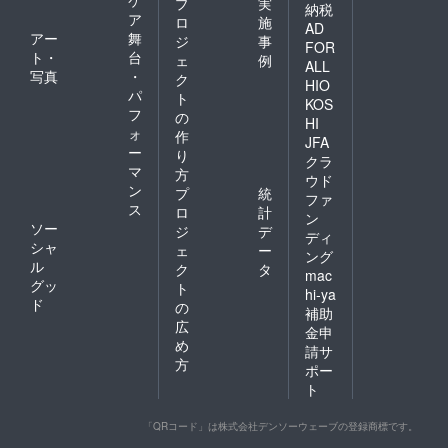
プ
実
納税
ア
ロ
施
AD
アー
舞
ジ
事
FOR
ト・
台
ェ
例
ALL
写真
・
ク
HIO
パ
ト
KOS
フ
の
HI
ォ
作
JFA
ー
り
クラ
マ
方
ウド
ン
プ
統
ファ
ス
ロ
計
ン
ソー
ジ
デ
ディ
シャ
ェ
ー
ング
ル
ク
タ
mac
グッ
ト
hi-ya
ド
の
補助
広
金申
め
請サ
方
ポー
ト
「QRコード」は株式会社デンソーウェーブの登録商標です。