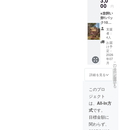
3,0
00
円
※放飼い
卵1パッ
ク10個
入り
支援
300円で
者：
購入
4人
でき
お届
る権利
け予
を事業
定：
の続く
2026
年07
限り提
こ
月
供させ
の
リ
て頂
タ
ー
きま
ン
詳細を見る
を
す。
選
択
（放飼
す
る
い卵1
このプロ
パック
ジェクト
10個入
り通
は、
All-In方
常価格
式
です。
2200
円） ※
目標金額に
入場チ
関わらず、
ケット1
枚提供