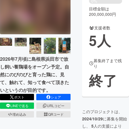
0%
目標金額は
まちづくり・地域活性化
200,000,000円
支援者数
CAMPFIRE for Social Good
CAMPFIRE Creation
5
人
CAMPFIREふるさと納税
machi-ya
コミュニティ
2026年7月頃に島根県浜田市で放
募集終了まで残
り
し飼い養鶏場をオープン予定。自
終了
然にのびのびと育った鶏に、見
て、触れて、知って食べて頂きた
いというのが目的です。
ポスト
シェア
LINEで送る
URLコピー
このプロジェクトは、
埋め込み
QRコード
2024/10/29
に募集を開始
し、
5
人の支援により