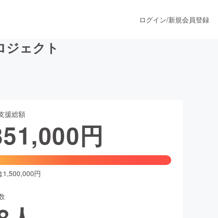
ログイン
/
新規会員登録
ロジェクト
うすぐ公開されます
支援総額
プロダクト
351,000
円
ファッション
スポーツ
,500,000円
数
ア
ソーシャルグッド
8
人