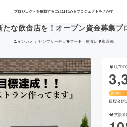
プロジェクトを掲載するには
はじめる
プロジェクトをさがす
新たな飲食店を！オープン資金募集プ
インカメラ センプリーチェ
フード・飲食店
東京都
注目のリターン
注目の新着プロジェクト
募集終了が近いプロジェクト
も
現在の
音楽
舞台・パフォーマンス
3,
ゲーム・サービス開発
フード・飲食店
223%
書籍・雑誌出版
アニメ・漫画
目標金額は1
支援者
チャレンジ
ビューティー・ヘルスケ
10