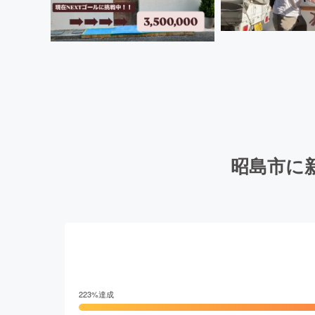
昭島市に
223
%達成