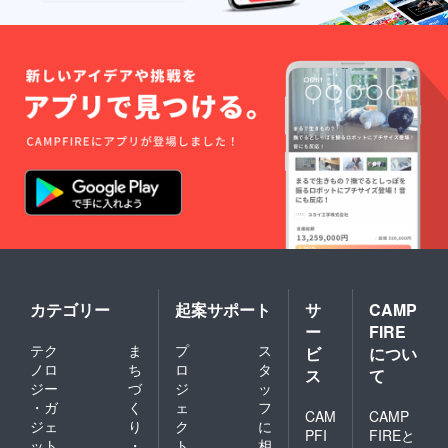
カテゴリー
起案サポート
サ
CAMP
ー
FIRE
テク
ま
プ
ス
ビ
につい
ノロ
ち
ロ
タ
ス
て
ジー
づ
ジ
ッ
・ガ
く
ェ
フ
CAM
CAMP
ジェ
り
ク
に
PFI
FIREと
ット
・
ト
相