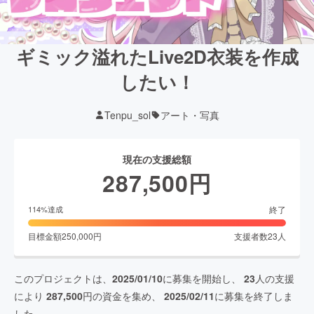
ギミック溢れたLive2D衣装を作成
したい！
Tenpu_sol
アート・写真
現在の支援総額
287,500
円
終了
114
%達成
目標金額
250,000
円
支援者数
23
人
このプロジェクトは、
2025/01/10
に募集を開始し、
23
人の支援
により
287,500
円の資金を集め、
2025/02/11
に募集を終了しま
した