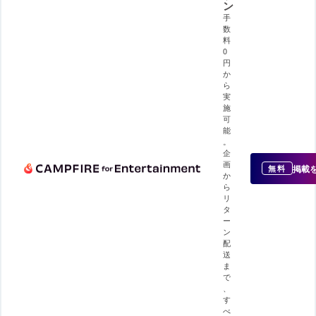
ン
手
数
料
0
円
か
ら
実
施
可
能
。
企
画
掲載
無料
か
ら
リ
タ
ー
ン
配
送
ま
で
、
す
べ