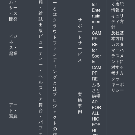
ム・
籍
ー
く表記
for
サー
・
と
情報セ
Ente
ビス
雑
は
キュリ
rtain
開発
誌
ク
サ
ティ方
men
出
ラ
ポ
針
t
版
ウ
ー
反社基
CAM
ビジ
ビ
ド
ト
本方針
PFI
ネ
ュ
フ
サ
カスタ
RE
ス・
ー
ァ
ー
マーハ
for
起業
テ
ン
ビ
ラスメ
Spor
ィ
デ
ス
ントに
ts
ー
ィ
対する
CAM
・
ン
考え方
PFI
ヘ
グ
クッ
RE
ル
と
キーポ
ふる
ス
は
リシー
さと
ケ
プ
実
納税
ア
ロ
施
AD
アー
舞
ジ
事
FOR
ト・
台
ェ
例
ALL
写真
・
ク
HIO
パ
ト
KOS
フ
の
HI
ォ
作