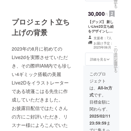
択
す
ストと共にお名
る
前入り(文字)画
30,000
像を掲載 ・注意
円
事項：支援時、
プロジェクト立ち
【グッズ】 新し
必ず備考欄に掲
いLive2D立ち絵
載を希望される
上げの背景
をデザインした
お名前をご記入
アクリルスタン
ください
支援者：7人
ドを提供しま
：X
お届け予定：
す。 ・数量：1
アカウント
こ
2025年06月
2023年の8月に初めての
の
点 ・商品サイ
@tenpu_solに
リ
タ
ズ：13cm×9cm
て公開予定の為
Live2dを実際させていただ
ー
ン
詳細を見る
本名でのご記入
を
選
き、その際IRIAM内でも珍し
はお控えくださ
択
す
い
る
い4ギミック搭載の美麗
このプロ
ジェクト
Live2Dをイラストレーター
は、
All-In方
である琥蓬こはる先生に作
式
です。
成していただきました。
目標金額に
お披露目配信ではたくさん
関わらず、
2025/02/11
の方にご好評いただき、リ
23:59:59
ま
スナー様によろこんでいた
でに集まっ