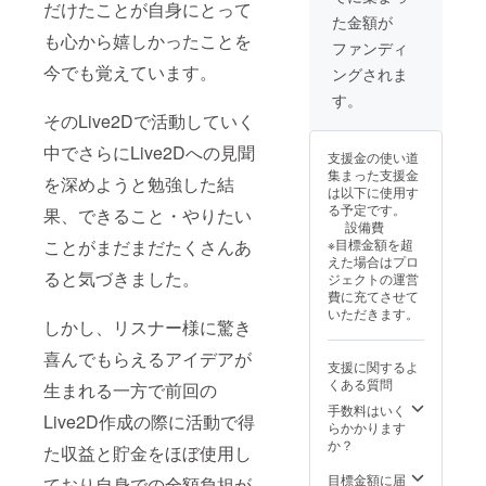
だけたことが自身にとって
た金額が
も心から嬉しかったことを
ファンディ
今でも覚えています。
ングされま
す。
そのLive2Dで活動していく
中でさらにLive2Dへの見聞
支援金の使い道
集まった支援金
を深めようと勉強した結
は以下に使用す
る予定です。
果、できること・やりたい
設備費
ことがまだまだたくさんあ
※目標金額を超
えた場合はプロ
ると気づきました。
ジェクトの運営
費に充てさせて
いただきます。
しかし、リスナー様に驚き
喜んでもらえるアイデアが
支援に関するよ
くある質問
生まれる一方で前回の
手数料はいく
Live2D作成の際に活動で得
らかかります
か？
た収益と貯金をほぼ使用し
目標金額に届
ており自身での全額負担が