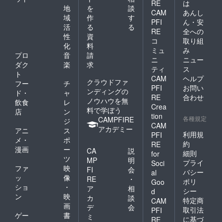
RE
は
地
を
談
CAM
あんし
域
作
す
PFI
ん・安
活
る
る
RE
全への
性
資
コ
取り組
化
料
ミュ
み
プロ
音
請
ニ
ニュー
ダク
楽
求
ティ
ス
ト
CAM
ヘルプ
クラウドファ
フー
チ
PFI
お問い
ンディングの
ド・
ャ
RE
合わせ
ノウハウを無
飲食
レ
Crea
料で学ぼう
店
ン
tion
各種規定
CAMPFIRE
ジ
CAM
アカデミー
アニ
ス
利用規
PFI
メ・
ポ
約
RE
漫画
ー
CA
説
細則
for
ツ
MP
明
プライ
Soci
ファ
映
FI
会
バシー
al
ッ
像
RE
・
ポリ
Goo
ショ
・
ア
相
シー
d
ン
映
カ
談
特定商
CAM
画
デ
会
取引法
PFI
ゲー
書
ミ
に基づ
RE