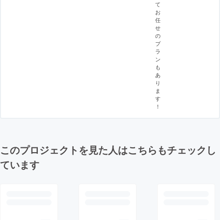
て
お
任
せ
の
プ
ラ
ン
も
あ
り
ま
す
！
このプロジェクトを見た人はこちらもチェックし
ています