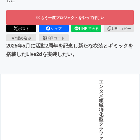
もう一度プロジェクトをやってほしい
ポスト
シェア
LINEで送る
URLコピー
埋め込み
QRコード
2025年5月に活動2周年を記念し新たな衣装とギミックを
搭載したLive2dを実装したい。
エ
ン
タ
メ
領
域
特
化
型
ク
ラ
フ
ァ