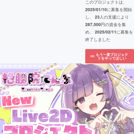
このプロジェクトは、
2025/01/10
に募集を開始
し、
23
人の支援により
287,500
円の資金を集
め、
2025/02/11
に募集を
終了しました
もう一度プロジェク
トをやってほしい