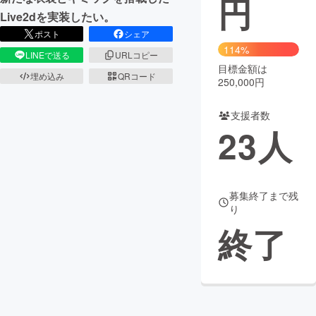
円
Live2dを実装したい。
まちづくり・地域活性化
ポスト
シェア
114%
LINEで送る
URLコピー
目標金額は
CAMPFIRE for Social Good
CAMPFIRE Creation
埋め込み
QRコード
250,000円
CAMPFIREふるさと納税
machi-ya
コミュニティ
支援者数
23
人
募集終了まで残
り
終了