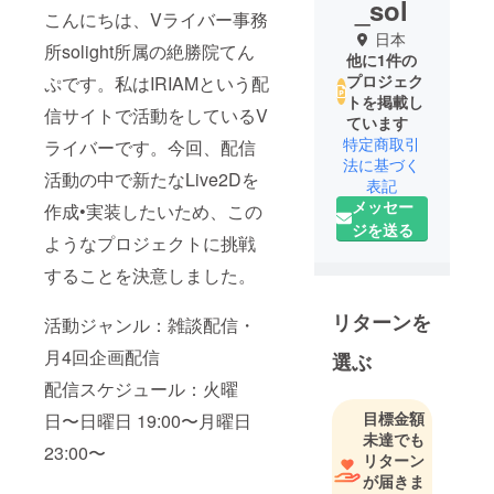
_sol
こんにちは、Vライバー事務
日本
所solight所属の絶勝院てん
他に1件の
プロジェク
ぷです。私はIRIAMという配
トを掲載し
信サイトで活動をしているV
ています
特定商取引
ライバーです。今回、配信
法に基づく
活動の中で新たなLive2Dを
表記
メッセー
作成•実装したいため、この
ジを送る
ようなプロジェクトに挑戦
することを決意しました。
リターンを
活動ジャンル：雑談配信・
月4回企画配信
選ぶ
配信スケジュール：火曜
目標金額
日〜日曜日 19:00〜月曜日
未達でも
23:00〜
リターン
が届きま