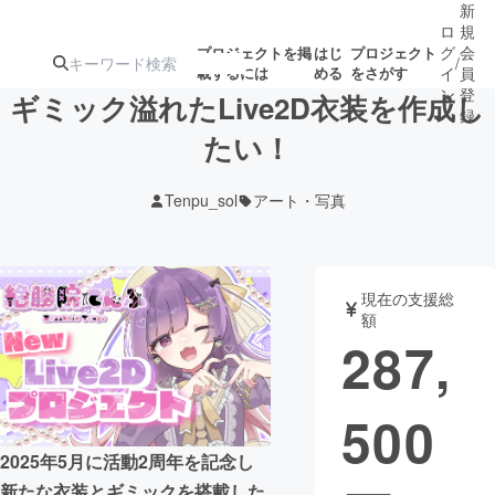
新
ロ
規
グ
会
プロジェクトを掲
はじ
プロジェクト
/
載するには
める
をさがす
イ
員
ン
登
ギミック溢れたLive2D衣装を作成し
録
たい！
人気のプロ
注目のリ
注目の新着プロ
募集終了が近いプ
もうすぐ公開
Tenpu_sol
アート・写真
ジェクト
ターン
ジェクト
ロジェクト
されます
アート・写真
音楽
現在の支援総
額
287,
テクノロジー・ガジェット
ゲーム・サ
500
映像・映画
書籍・雑誌
2025年5月に活動2周年を記念し
ビジネス・起業
チャレンジ
新たな衣装とギミックを搭載した