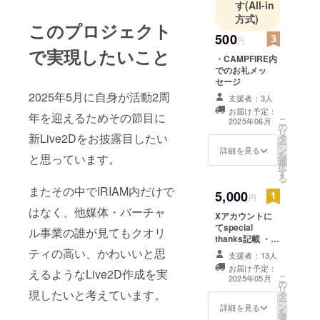
す
(All-in
方式)
このプロジェクト
500
円
で実現したいこと
・CAMPFIRE内
でのお礼メッ
セージ
2025年5月に自身が活動2周
支援者：3人
お届け予定：
年を迎えるためその節目に
こ
2025年06月
の
リ
新Live2Dをお披露目したい
タ
ー
ン
詳細を見る
を
と思っています。
選
択
す
る
またその中でIRIAM内だけで
5,000
円
はなく、他媒体・バーチャ
Xアカウントに
てspecial
ル事業の誰が見てもクオリ
thanks記載 ・掲
載期間：2025年
ティの高い、かわいいと思
支援者：13人
5月20日から活
お届け予定：
えるようなLive2D作成を実
動が存続する限
こ
2025年05月
の
り掲載 ・掲載方
リ
現したいと考えています。
タ
法：ご支援者様
ー
ン
一覧として完成
詳細を見る
を
選
したLive2Dイラ