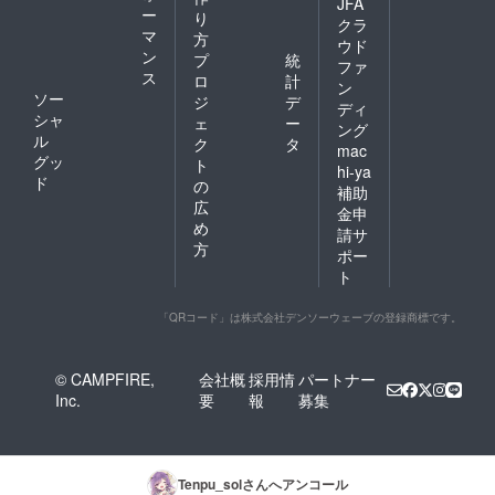
JFA
ー
り
クラ
マ
方
ウド
ン
プ
統
ファ
ス
ロ
計
ン
ソー
ジ
デ
ディ
シャ
ェ
ー
ング
ル
ク
タ
mac
グッ
ト
hi-ya
ド
の
補助
広
金申
め
請サ
方
ポー
ト
「QRコード」は株式会社デンソーウェーブの登録商標です。
© CAMPFIRE,
会社概
採用情
パートナー
Inc.
要
報
募集
Tenpu_sol
さんへアンコール