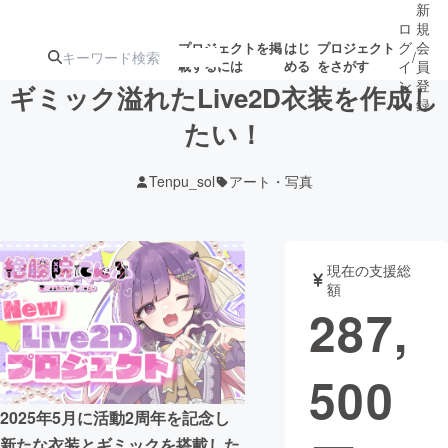
新
ロ
規
グ
会
プロジェクトを掲
はじ
プロジェクト
/
載するには
める
をさがす
イ
員
ン
登
ギミック溢れたLive2D衣装を作成し
録
たい！
人気のプロ
注目のリ
注目の新着プロ
募集終了が近いプ
もうすぐ公開
Tenpu_sol
アート・写真
ジェクト
ターン
ジェクト
ロジェクト
されます
アート・写真
音楽
現在の支援総
額
287,
テクノロジー・ガジェット
ゲーム・サ
500
映像・映画
書籍・雑誌
2025年5月に活動2周年を記念し
ビジネス・起業
チャレンジ
新たな衣装とギミックを搭載した