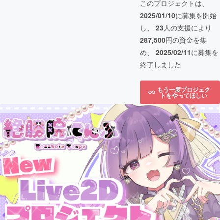
このプロジェクトは、
2025/01/10
に募集を開始
し、
23
人の支援により
287,500
円の資金を集
め、
2025/02/11
に募集を
終了しました
もう一度プロジェク
トをやってほしい