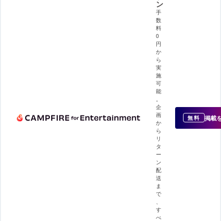
ン
手
数
料
0
円
か
ら
実
施
可
能
。
企
画
掲載
無料
か
ら
リ
タ
ー
ン
配
送
ま
で
、
す
べ