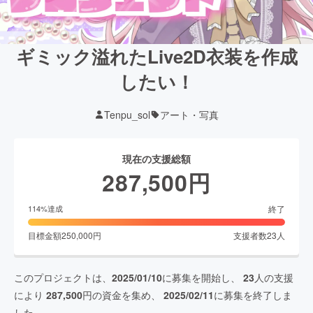
ギミック溢れたLive2D衣装を作成
したい！
Tenpu_sol
アート・写真
現在の支援総額
287,500
円
終了
114
%達成
目標金額
250,000
円
支援者数
23
人
このプロジェクトは、
2025/01/10
に募集を開始し、
23
人の支援
により
287,500
円の資金を集め、
2025/02/11
に募集を終了しま
した