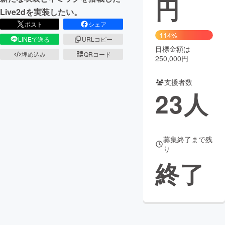
円
Live2dを実装したい。
まちづくり・地域活性化
ポスト
シェア
114%
LINEで送る
URLコピー
目標金額は
CAMPFIRE for Social Good
CAMPFIRE Creation
埋め込み
QRコード
250,000円
CAMPFIREふるさと納税
machi-ya
コミュニティ
支援者数
23
人
募集終了まで残
り
終了