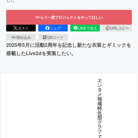
もう一度プロジェクトをやってほしい
ポスト
シェア
LINEで送る
URLコピー
埋め込み
QRコード
2025年5月に活動2周年を記念し新たな衣装とギミックを
搭載したLive2dを実装したい。
エ
ン
タ
メ
領
域
特
化
型
ク
ラ
フ
ァ