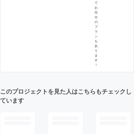
て
お
任
せ
の
プ
ラ
ン
も
あ
り
ま
す
！
このプロジェクトを見た人はこちらもチェックし
ています