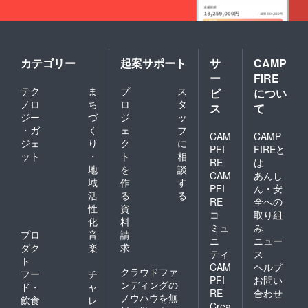
カテゴリー
起案サポート
サ
CAMP
ー
FIRE
テク
ま
プ
ス
ビ
につい
ノロ
ち
ロ
タ
ス
て
ジー
づ
ジ
ッ
・ガ
く
ェ
フ
CAM
CAMP
ジェ
り
ク
に
PFI
FIREと
ット
・
ト
相
RE
は
地
を
談
CAM
あんし
域
作
す
PFI
ん・安
活
る
る
RE
全への
性
資
コ
取り組
化
料
ミュ
み
プロ
音
請
ニ
ニュー
ダク
楽
求
ティ
ス
ト
CAM
ヘルプ
クラウドファ
フー
チ
PFI
お問い
ンディングの
ド・
ャ
RE
合わせ
ノウハウを無
飲食
レ
Crea