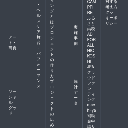
対する
CAM
・
ン
考え方
PFI
ヘ
グ
クッ
RE
ル
と
キーポ
ふる
ス
は
リシー
さと
ケ
プ
実
納税
ア
ロ
施
AD
アー
舞
ジ
事
FOR
ト・
台
ェ
例
ALL
写真
・
ク
HIO
パ
ト
KOS
フ
の
HI
ォ
作
JFA
ー
り
クラ
マ
方
ウド
ン
プ
統
ファ
ス
ロ
計
ン
ソー
ジ
デ
ディ
シャ
ェ
ー
ング
ル
ク
タ
mac
グッ
ト
hi-ya
ド
の
補助
広
金申
め
請サ