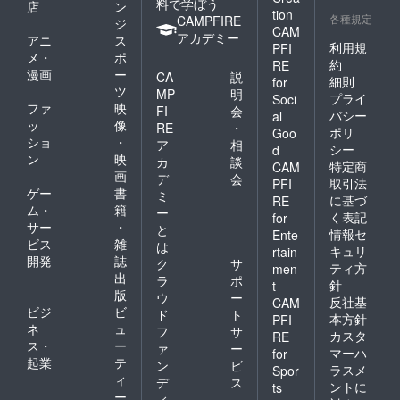
料で学ぼう
店
ン
tion
各種規定
CAMPFIRE
ジ
CAM
アカデミー
アニ
ス
利用規
PFI
メ・
ポ
約
RE
漫画
ー
CA
説
細則
for
ツ
MP
明
プライ
Soci
ファ
映
FI
会
バシー
al
ッ
像
RE
・
ポリ
Goo
ショ
・
ア
相
シー
d
ン
映
カ
談
特定商
CAM
画
デ
会
取引法
PFI
ゲー
書
ミ
に基づ
RE
ム・
籍
ー
く表記
for
サー
・
と
情報セ
Ente
ビス
雑
は
キュリ
rtain
開発
誌
ク
サ
ティ方
men
出
ラ
ポ
針
t
版
ウ
ー
反社基
CAM
ビジ
ビ
ド
ト
本方針
PFI
ネ
ュ
フ
サ
カスタ
RE
ス・
ー
ァ
ー
マーハ
for
起業
テ
ン
ビ
ラスメ
Spor
ィ
デ
ス
ントに
ts
ー
ィ