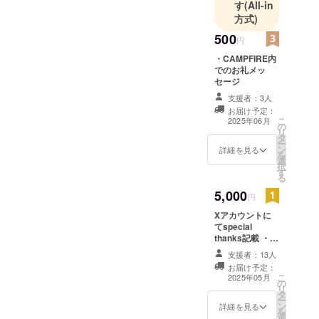
す
(All-in
方式)
500
円
・CAMPFIRE内
でのお礼メッ
セージ
支援者：3人
お届け予定：
こ
2025年06月
の
リ
タ
ー
ン
詳細を見る
を
選
択
す
る
5,000
円
Xアカウントに
てspecial
thanks記載 ・掲
載期間：2025年
支援者：13人
5月20日から活
お届け予定：
動が存続する限
こ
2025年05月
の
り掲載 ・掲載方
リ
タ
法：ご支援者様
ー
ン
一覧として完成
詳細を見る
を
選
したLive2Dイラ