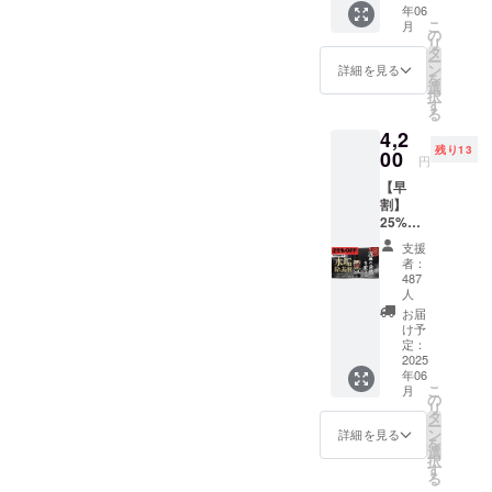
う事が
58
年06
除去
専用ゴ
ほとん
24
こ
月
剤 1本
の
ム手
どです
L
リ
・オリ
タ
袋 2
が、当
78
ー
ジナル
ン
枚
詳細を見る
店の
62
を
バッグ
選
（全長
「徹底
択
（ロゴ
す
24セン
洗車」
59.5
る
デザイ
チ） ・
では両
24.5
4,2
ン入
オリジ
極端の
XL
残り13
り） 1
00
ナルス
アルカ
円
80
個
テッ
リ洗剤
64
【早
（W30
カー 1
と酸性
割】
センチ
枚（10
洗剤を
61
25%OF
×D10セ
センチ
使って
25
F（限定
ンチ
×3.5セ
徹底的
支援
500名
×H21セ
ンチ）
者：
に「細
様） セ
ンチ）
487
・ブラ
部に至
ンス
・塗り
人
シ 1本
るま
アール
込み用
お届
※デザイ
で」汚
「水垢
専用ク
け予
ンや色
れの除
除去剤
定：
ロス 2
味が変
去を行
2025
300ml
枚
更にな
うので
年06
」×1 定
（22セ
る場合
す！ 仕
こ
月
価5,600
の
ンチ×22
ござい
上げに
リ
円（税
タ
セン
ます。
は「高
ー
込）
ン
チ） ・
詳細を見る
級カル
を
→4,200
選
マイク
ナバ
択
円（税
す
ロファ
蝋」を
る
込）
イバー