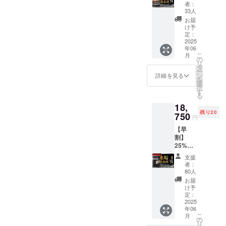
いま
F（限定
者：
ステッ
す。代
200セッ
33人
カー 1
車はお
ト ） セ
お届
枚（6セ
出しす
ンス
け予
ンチ×6
る事も
アール
定：
セン
可能で
「水垢
2025
チ） ※
年06
す。事
除去剤
デザイ
こ
月
前のご
300ml
の
ンや色
リ
予約が
」×5 定
タ
味が変
ー
必要と
価
ン
詳細を見る
更にな
を
なりま
28,000
選
る場合
択
す。 ・
円（税
す
ござい
る
「水垢
込）
ます。
18,
除去
→16,80
残り20
剤」1本
0円（税
750
円
・オリ
込）
【早
ジナル
割】
ステッ
25%OF
カー 1
F（限定
枚 ・愛
支援
100名
車施工
者：
様） セ
動画ご
80人
ンス
提供
お届
アール
け予
「水垢
定：
除去剤
2025
年06
4L」×1
こ
月
定価
の
リ
25,000