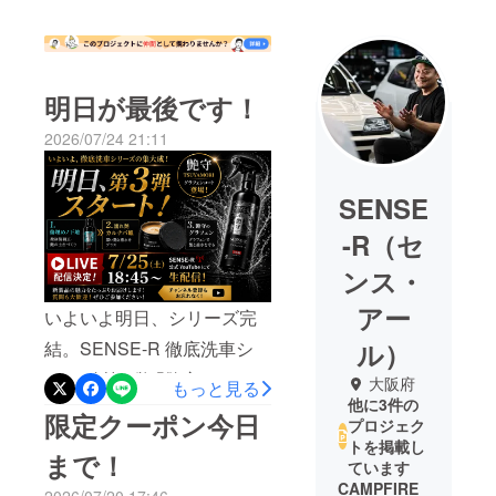
明日が最後です！
2026/07/24 21:11
SENSE
-R（セ
ンス・
アー
いよいよ明日、シリーズ完
結。SENSE-R 徹底洗車シ
ル）
リーズ 第3弾「艶守
大阪府
もっと見る
他に3件の
TSUYAMORI グラフェン
限定クーポン今日
プロジェク
コート」いよいよ公開しま
トを掲載し
まで！
ています
す！第1弾で塗装を整え、第
CAMPFIRE