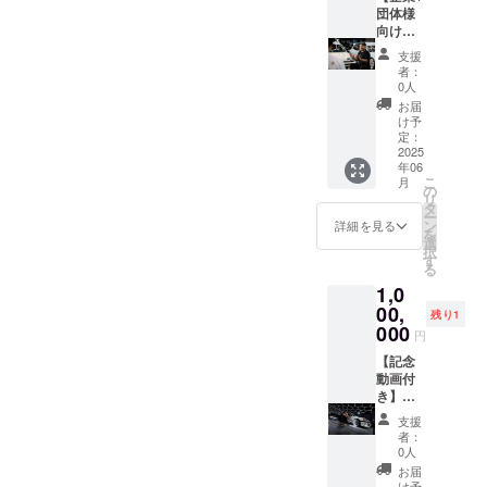
項☆ ・
欄に掲
常では
団体様
当店は
載をご
洗浄す
向け】
完全予
希望さ
ること
YouTub
支援
約制と
れるお
ができ
e概要欄
者：
なって
名前
ない部
へ広告
0人
おりま
（企業
分まで
掲載
お届
す。予
名）、
徹底的
□内容
け予
約
URL、
に洗浄
当
定：
フォー
紹介文
致しま
YouTub
2025
年06
ムまた
（30文
す。併
eチャン
こ
月
は電話
字以
せて、
ネルの
の
リ
にて事
内）を
窓ガラ
動画概
タ
ー
前予約
ご記入
ス鱗汚
要欄に
ン
詳細を見る
を
が必要
くださ
れ除
てご支
選
択
となり
い。※紹
去、撥
援いた
す
る
ます。
介内容
水コー
だきま
1,0
・ご来
は企業
ティン
した企
店の際
に関す
グを行
業様の
00,
残り1
に送付
る事、
うこと
お名
000
円
された
商品に
で外装
前、
チケッ
関する
全てを
URL、
【記念
トを必
内容に
美しく
紹介文
動画付
ずお持
限らせ
仕上げ
を60日
き】ロ
ちくだ
ていた
ます。
間掲載
イヤル
支援
さい ・
だきま
さらに
させて
プラ
者：
施工日
す。
施工動
いただ
ン 車
0人
によっ
画を撮
きま
両引き
お届
ては預
影し編
す。
上げ、
け予