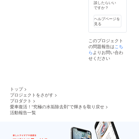
談したらいい
アイス
ですか？
洗浄&
シート
ヘルプページを
コー
見る
ティン
グ 対象
箇所：
タイヤ
このプロジェクト
ホイー
の問題報告は
こち
ル、塗
ら
よりお問い合わ
装面、
せください
樹脂
パーツ
（タイ
ヤハウ
ス内を
含
む）、
トップ
>
窓ガラ
プロジェクトをさがす
>
ス全面
プロダクト
>
（サン
愛車復活！“究極の水垢除去剤”で輝きを取り戻せ
>
ルーフ
活動報告一覧
を含
む）、
マフ
ラー ☆
注意事
項☆ ・