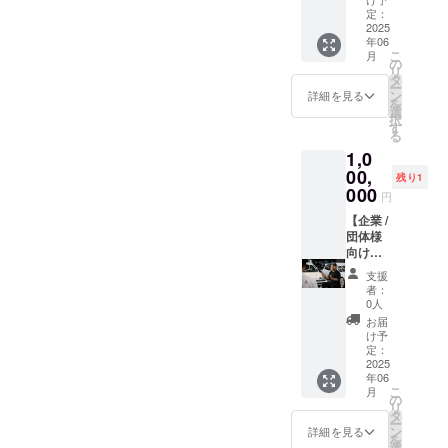
かりと
集した
（過去
納車時
定：
なる場
ものを
動画含
の陸送
2025
年06
合がご
お渡し
む全て
サービ
こ
月
ざいま
致しま
の動画
ス付
の
リ
す。代
す。 ☆
概要欄
き！ 超
タ
ー
車あり
施工内
に期間
徹底洗
ン
詳細を見る
を
（無
容☆ ・
内記載
車プラ
選
択
料） ・
極上泡
させて
ンを施
す
る
記念動
洗車 ・
頂きま
工後、
1,0
画はギ
タイヤ
す） こ
塗装面
ガファ
ホイー
ちらは
の全面
00,
残り1
イル便
ル脱着
万が一
研磨を
000
円
にて送
洗浄 ・
動画を
行い、
付致し
タイヤ
削除な
仕上げ
【企業 /
ます。
ハウス
ど行わ
として
団体様
（施工
内足回
ない限
セラ
向け】
終了後
り洗浄
り掲載
ミック
YouTub
支援
編集が
・鉄粉
させて
コー
e概要欄
者：
完成す
除去 ・
いただ
ティン
へ広告
0人
るまで
水垢除
きま
グ（最
掲載
お届
約２週
去 ・軽
す。 □
高級
□内容
け予
間かか
研磨 ・
必要事
ワック
当
定：
りま
油脂系
項 支援
スへの
YouTub
2025
年06
す）
汚れ除
時、必
変更も
eチャン
こ
月
去 ・高
ず備考
可）を
ネルの
の
リ
級カル
欄に掲
施工致
動画概
タ
ー
ナバ
載をご
しま
要欄に
ン
詳細を見る
を
ワック
希望さ
す。最
てご支
選