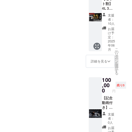
ト割】
4L 3本
40%OF
支援
F（限定
者：
30セッ
10人
ト） セ
お届
ンス
け予
アール
定：
「水垢
2025
年06
除去剤
こ
月
4L」×3
の
リ
定価
タ
ー
75,000
ン
詳細を見る
を
円（税
選
択
込）
す
る
→45,00
100
0円（税
込）
,00
残り5
0
円
【記念
動画付
き】徹
底洗車
支援
プラ
者：
ン 支
0人
援者様
お届
のお車
け予