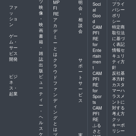
ツ
MP
明
プライ
Soci
ファ
映
FI
会
バシー
al
ッ
像
RE
・
ポリ
Goo
ショ
・
ア
相
シー
d
ン
映
カ
談
特定商
CAM
画
デ
会
取引法
PFI
ゲー
書
ミ
に基づ
RE
ム・
籍
ー
く表記
for
サー
・
と
情報セ
Ente
ビス
雑
は
キュリ
rtain
開発
誌
ク
サ
ティ方
men
出
ラ
ポ
針
t
版
ウ
ー
反社基
CAM
ビジ
ビ
ド
ト
本方針
PFI
ネ
ュ
フ
サ
カスタ
RE
ス・
ー
ァ
ー
マーハ
for
起業
テ
ン
ビ
ラスメ
Spor
ィ
デ
ス
ントに
ts
ー
ィ
対する
CAM
・
ン
考え方
PFI
ヘ
グ
クッ
RE
ル
と
キーポ
ふる
ス
は
リシー
さと
ケ
プ
実