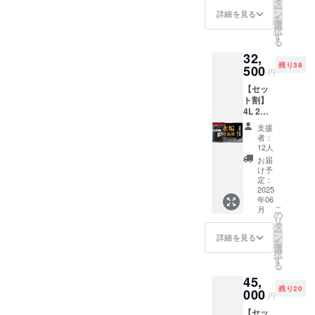
タ
ー
円（税
ン
詳細を見る
を
込）
選
択
→18,75
す
る
0円（税
32,
込）
残り38
500
円
【セッ
ト割】
4L 2本
35%OF
支援
F（限定
者：
50セッ
12人
ト） セ
お届
ンス
け予
アール
定：
「水垢
2025
年06
除去剤
こ
月
4L」×2
の
リ
定価
タ
ー
50,000
ン
詳細を見る
を
円（税
選
択
込）
す
る
→32,50
45,
0円（税
残り20
込）
000
円
【セッ