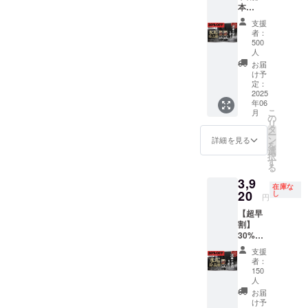
本
げ、掃
し編集
欄に掲
紹介文
30%OF
除機）
したも
載をご
を365日
支援
F（限定
対象箇
のをお
希望さ
間掲載
者：
500セッ
所：タ
渡し致
れるお
させて
500
ト） セ
イヤホ
しま
名前
いただ
人
ンス
イー
す。 ☆
（企業
きま
お届
アール
ル、塗
施工内
名）、
す。
け予
「水垢
定：
装面、
容☆ ・
URL、
（過去
2025
除去剤
樹脂
極上泡
紹介文
動画含
年06
300ml
パーツ
洗車 ・
（100文
む全て
こ
月
」×2 定
の
（タイ
ヘッド
字以
の動画
リ
価
タ
ヤハウ
ライト
内）を
概要欄
ー
11,200
ン
ス内を
クリー
ご記入
に期間
詳細を見る
を
円（税
選
含
ニング&
くださ
内記載
択
込）
す
む）、
コー
い。※紹
させて
る
→7,840
窓ガラ
ティン
介内容
頂きま
3,9
円（税
ス全面
グ ・タ
は企業
す） □
在庫な
20
込）
し
（サン
イヤホ
に関す
必要事
円
ルーフ
イール
る事、
項 支援
【超早
を含
脱着洗
商品に
時、必
割】
む）、
浄 ・タ
関する
ず備考
30%OF
マフ
イヤハ
内容に
欄に掲
F（限定
ラー ☆
ウス内
限らせ
載をご
支援
150名
注意事
足回り
ていた
希望さ
者：
様） セ
150
項☆ ・
洗浄 ・
だきま
れるお
ンス
人
当店は
鉄粉除
す。
名前
アール
お届
完全予
去 ・水
（企業
「水垢
け予
約制と
垢除去
名）、