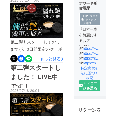
2026/07/20 17:46
2弾で濡れ艶を引き出し、そ
アワード受
賞履歴
して第3弾でその美しい艶と
撥水を守る。約4年間、
2025 プロダ
クト・テッ
YouTubeで発信し続けてき
ク部門
『日本一車
た「徹底洗車」の集大成で
を綺麗にす
す。⸻発売記念 LIVE配
るお店』
第二弾もスタートしており
信決定！7月25日（土）
SENSE-
https://youtube.com/@sense-ryuya?si=DhdvPag0RF0mwtbP
ますが、3日間限定のクーポ
R（センス・
18:45〜YouTube LIVEに
https://youtube.com/@ditailingshopsense-r8228?si=1hFzuOYaLo-lwNs1
ンも本日ラストとなってお
アール）代
https://sense-r.net/
もっと見る
て、第3弾開発秘話グラフェ
https://sense-r.store/collections/sense-r-original
ります！是非ご使用くださ
表の楠永で
第二弾スタートし
ンコートの特徴第1弾・第2
特定商取引
す。車業界
い！7/18〜7/20限定5%OFF
法に基づく
弾との組み合わせおすすめ
には約20年
ました！ LIVE中
表記
クーポン
携わってき
施工手順視聴者様からの質
メッセー
です！
ました。日
ジを送る
問コーナーなど、たっぷり
2026/07/18 20:01
本にディ
お話しします！⸻期間
ティーリン
限定！7月25日（土）〜7月
グ（細部ま
で徹底的に
リターンを
27日（月）23:59まで全リ
美しくす