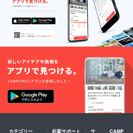
当店は
完全予
約制と
なって
おりま
す。予
約
フォー
ムまた
は電話
にて事
前予約
が必要
となり
ます。
・ご来
店の際
に送付
された
チケッ
トを必
ずお持
ちくだ
さい ・
施工日
によっ
ては預
カテゴリー
起案サポート
サ
CAMP
かりと