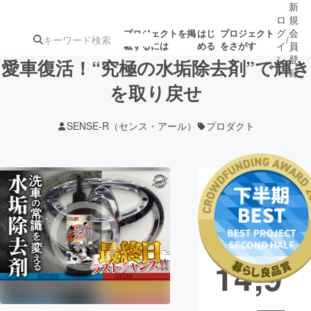
新
ロ
規
グ
会
プロジェクトを掲
はじ
プロジェクト
/
載するには
める
をさがす
イ
員
ン
登
愛車復活！“究極の水垢除去剤”で輝き
録
を取り戻せ
人気のプロ
注目のリ
注目の新着プロ
募集終了が近いプ
もうすぐ公開
SENSE-R（センス・アール）
プロダクト
ジェクト
ターン
ジェクト
ロジェクト
されます
アート・写真
音楽
現在の支援総
額
12,5
テクノロジー・ガジェット
ゲーム・サ
14,9
映像・映画
書籍・雑誌
ビジネス・起業
チャレンジ