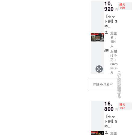
含む天
10,
クロ
残り
然ワッ
920
196
ス 2
円
クスで
枚
丁寧に
【セッ
（35セ
仕上げ
ト割】3
ンチ×35
ます。
本
セン
通常洗
35%OF
チ） ・
支援
車とは
F（限定
専用ゴ
者：
全く別
300セッ
104
ム手
次元の
ト ） セ
人
袋 2
仕上が
ンス
お届
枚
りを是
アール
け予
（全長
非ご体
「水垢
定：
24セン
験下さ
2025
除去剤
チ） ・
い！ ご
年06
300ml
オリジ
こ
月
提供内
」×3 定
の
ナルス
リ
容 ・
価
タ
テッ
ー
「徹底
16,800
ン
詳細を見る
カー 1
を
洗車」1
円（税
選
枚（10
択
台分
込）
す
センチ×
る
※6時間
→10,92
３.5セ
以上の
16,
0円（税
ンチ）
残り
施工と
800
込）
167
円
・ブラ
なりま
シ 1本
す。お
【セッ
・キラ
預かり
ト割】5
キラ限
頂く必
本
定オリ
要ござ
40%OF
支援
ジナル