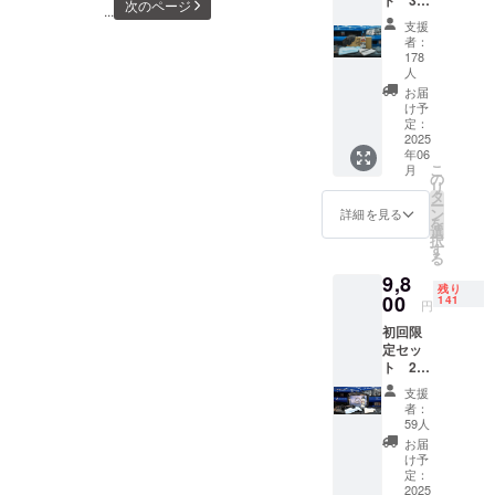
事）と
あと染
次のページ
...
名様限
して営
で雰囲
支援
定 ・セ
業して
気バッ
者：
ンス
おりま
チリ！
178
アール
す。 そ
人
ビッグ
オリジ
の中で
サイズ
お届
ナルス
も人気
け予
のデザ
ケール
定：
のメ
インと
2025
除去
ニュー
なって
年06
剤 1本
である
おりま
こ
月
・塗り
の
「徹底
す。
リ
込み用
タ
洗車」
（写真
ー
専用ク
ン
は約6時
詳細を見る
参考）
を
ロス 2
選
間から
Tシャツ
択
枚
す
長けれ
サイズ
る
（22セ
ば10時
サイ
9,8
ンチ×22
間以上
ズ
残り
00
セン
141
かけて
身
円
チ） ・
洗う洗
丈
初回限
マイク
車でご
身
定セッ
ロファ
ざいま
幅
ト 200
イバー
す。 通
肩
名様限
クロ
常の洗
袖
支援
定 ・セ
ス 2
車は
者：
M
ンス
枚
59人
「中
アール
（35セ
性」の
お届
76
オリジ
ンチ×35
け予
洗剤の
ナルス
定：
セン
みを使
60
ケール
2025
チ） ・