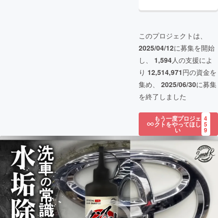
このプロジェクトは、
2025/04/12
に募集を開始
し、
1,594
人の支援によ
り
12,514,971
円の資金を
集め、
2025/06/30
に募集
を終了しました
もう一度プロジェ
4
クトをやってほし
5
い
9