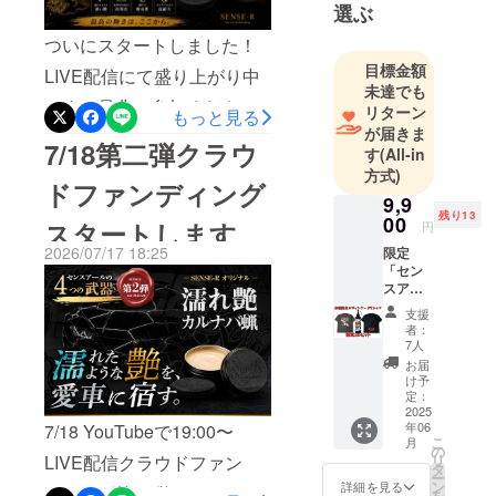
ターン対象 5％OFFクーポ
選ぶ
る）という
ンをご利用いただけます！
文化を広
ついにスタートしました！
め、一台で
この3日間だけの特別企画で
目標金額
LIVE配信にて盛り上がり中
未達でも
も多くの綺
すので、ぜひご活用くださ
です！是非ご参加くださ
リターン
もっと見る
麗な車を増
い。⸻SENSE-Rが本気
が届きま
い！ご不明な点あればご質
やしたい！
7/18第二弾クラウ
す
(All-in
で作り上げた「徹底洗車シ
と大阪和泉
問ください！ LIVE
方式)
ドファンディング
市からス
リーズ」ぜひLIVEでお会い
9,9
タートしま
残り13
00
しましょう！皆様のご参
スタートします
円
した。宜し
2026/07/17 18:25
限定
加、心よりお待ちしており
くお願いし
「セン
ます！第３弾 「艶守
ます。
スアー
ルオリ
ショップに
支援
TSUYAMORIグラフェン」
ジナル
者：
て「水垢除
ヴィン
7人
YouTube LIVE
去剤」通常
テージT
お届
シャ
け予
販売中！！
ツ」
定：
https://sense
（ブ
2025
年06
7/18 YouTubeで19:00〜
ラック
-
こ
月
orグ
の
r.store/collec
リ
LIVE配信クラウドファン
レー）
タ
ー
tions/sense-
と「水
ン
詳細を見る
ディング第二弾スタートし
を