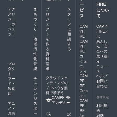
なる場
ー
FIRE
合がご
テク
ま
プ
ス
ビ
につい
ざいま
ノロ
ち
ロ
タ
ス
て
す。代
ジー
づ
ジ
ッ
車あり
・ガ
く
ェ
フ
（無
CAM
CAMP
料） ・
ジェ
り
ク
に
PFI
FIREと
記念動
ット
・
ト
相
RE
は
画はギ
地
を
談
ガファ
CAM
あんし
域
作
す
イル便
PFI
ん・安
活
る
る
にて送
RE
全への
付致し
性
資
コ
取り組
ます。
化
料
ミュ
み
（施工
プロ
音
請
ニ
ニュー
完了後
ダク
楽
求
約２週
ティ
ス
ト
間の編
CAM
ヘルプ
クラウドファ
フー
チ
集時間
PFI
お問い
ンディングの
を頂い
ド・
ャ
RE
合わせ
ており
ノウハウを無
飲食
レ
Crea
ます）
料で学ぼう
店
ン
tion
各種規定
CAMPFIRE
ジ
CAM
アカデミー
アニ
ス
利用規
PFI
メ・
ポ
約
RE
漫画
ー
CA
説
細則
for