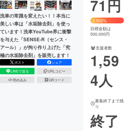
71
円
まちづくり・地域活性化
洗車の常識を変えたい！！本当に
2,502%
美しい車は「水垢除去剤」を使っ
目標金額は
CAMPFIRE for Social Good
CAMPFIRE Creation
ています！洗車YouTube界に衝撃
500,000円
CAMPFIREふるさと納税
machi-ya
コミュニティ
を与えた「SENSE-R（センス・
アール）」が拘り作り上げた「究
支援者数
1,59
極の水垢除去剤」を販売します！
ポスト
シェア
LINEで送る
URLコピー
4
人
埋め込み
QRコード
募集終了まで残
り
終了