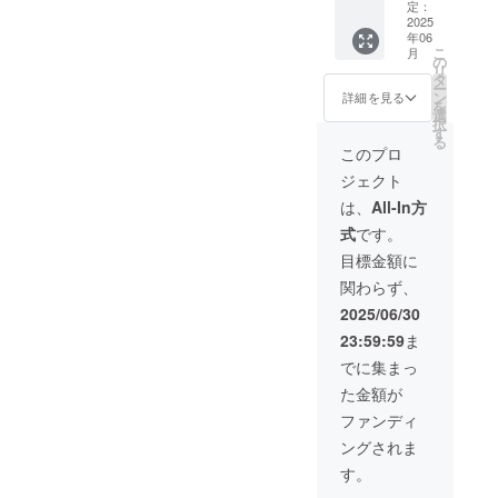
除去剤
定：
なって
・油脂
URL、
2025
300ml
おりま
系汚れ
紹介文
年06
」×1 定
す。予
除去 ・
（300文
こ
月
価5,600
の
約
ボ
字以
リ
円（税
タ
フォー
ディー
内）を
ー
込）
ン
詳細を見る
ムまた
研磨
ご記入
を
→3,920
選
は電話
（お車
くださ
択
円（税
す
にて事
の状態
い。※紹
る
込）
このプロ
前予約
に合わ
介内容
が必要
せた研
は企業
ジェクト
となり
磨メ
に関す
は、
All-In方
ます。
ニュー
る事、
・ご来
を提案
商品に
式
です。
店の際
致しま
関する
目標金額に
に送付
す） ・
内容に
された
セラ
限らせ
関わらず、
チケッ
ミック
ていた
2025/06/30
トを必
コー
だきま
ずお持
ティン
す。
23:59:59
ま
ちくだ
グ施工
でに集まっ
さい ・
（ワッ
施工日
クスか
た金額が
によっ
らセラ
ファンディ
ては預
ミック
かりと
コー
ングされま
なる場
ティン
す。
合がご
グま
ざいま
で、お