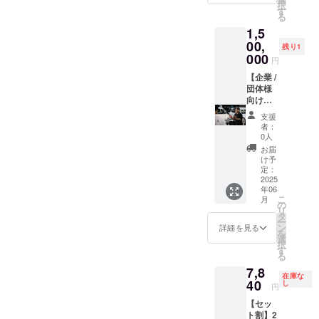
択
ス施工
れるお
新機器
援いた
す
る
（硬化
名前、
のドラ
だきま
1,5
系コー
URL、
イアイ
した企
ティン
紹介文
ス洗浄
業様の
00,
残り1
グも選
（50文
も行い
お名
000
円
択可
字以
ます。
前、
能） ・
内）を
研磨を
URL、
【企業 /
樹脂
ご記入
行うこ
紹介文
団体様
パーツ
くださ
とで、
を90日
向け】
艶出し
い。※紹
洗車で
間掲載
YouTub
支援
保護 ・
介内容
は改善
させて
e概要欄
者：
窓ガラ
は企業
できな
いただ
へ広告
0人
ス鱗汚
に関す
い傷や
きま
掲載
お届
れ除去
る事、
水垢を
す。
□内容
け予
・窓ガ
商品に
除去し
（過去
当
定：
ラス撥
関する
細部ま
動画含
YouTub
2025
年06
水コー
内容に
で完璧
む全て
eチャン
こ
月
ティン
限らせ
に仕上
の動画
ネルの
の
リ
グ ・室
ていた
げ、過
概要欄
動画概
タ
ー
内簡易
だきま
剰なま
に期間
要欄に
ン
詳細を見る
を
クリー
す。
での美
内記載
てご支
選
択
ニング
しさを
させて
援いた
す
る
（窓ガ
実現い
頂きま
だきま
7,8
ラス、
たしま
す） □
した企
在庫な
ダッ
す。 さ
必要事
業様の
40
し
円
シュパ
らに施
項 支援
お名
【セッ
ネル拭
工動画
時、必
前、
ト割】2
き上
を撮影
ず備考
URL、