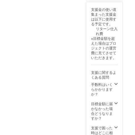
す。代
好きな
車あり
仕上げ
支援金の使い道
（無
をお選
集まった支援金
料） ・
びくだ
は以下に使用す
記念動
さいま
る予定です。
画はギ
せ） ・
リターン仕入
ガファ
樹脂
れ費
イル便
パーツ
※目標金額を超
にて送
艶出し
えた場合はプロ
付致し
保護 ・
ジェクトの運営
ます。
窓ガラ
費に充てさせて
（施工
ス鱗汚
いただきます。
完了後
れ除去
約２週
・窓ガ
間の編
ラス撥
支援に関するよ
集時間
水コー
くある質問
を頂い
ティン
手数料はいく
ており
グ ・エ
らかかります
ます）
ンジン
か？
ルーム
ドライ
目標金額に届
アイス
かなかった場
洗浄 ・
合どうなりま
室内
すか？
ルーム
クリー
支援で困った
ニング&
時はどこに相
ドライ