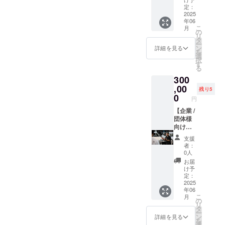
を通常
定：
洗車の6
2025
年06
倍から
こ
月
10倍の
の
リ
時間を
タ
ー
かけ、
ン
詳細を見る
を
細部ま
選
択
で徹底
す
る
的に汚
300
れをリ
セット
,00
残り5
致しま
0
円
す。 さ
らに施
【企業 /
工動画
団体様
を撮影
向け】
し編集
YouTub
支援
したも
e概要欄
者：
のをお
へ広告
0人
渡し致
掲載
お届
しま
□内容
け予
す。 ☆
当
定：
施工内
YouTub
2025
年06
容☆ ・
eチャン
こ
月
極上泡
ネルの
の
リ
洗車 ・
動画概
タ
ー
鉄粉除
要欄に
ン
詳細を見る
を
去 ・水
てご支
選