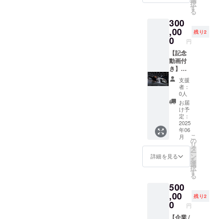
択
垢除去
援いた
す
る
・油脂
だきま
300
系汚れ
した企
除去 ・
業様の
,00
残り2
高級カ
お名
0
円
ルナバ
前、
ワック
URL、
【記念
ス仕上
紹介文
動画付
げ ・樹
を30日
き】超
脂パー
間掲載
徹底洗
支援
ツ艶出
させて
車プラ
者：
し保護
いただ
ン 徹
0人
対象箇
きま
底洗車
お届
所：タ
す。
プラン
け予
イヤホ
（過去
に加え
定：
イー
動画含
て、タ
2025
年06
ル、塗
む全て
イヤホ
こ
月
装面、
の動画
イール
の
リ
樹脂
概要欄
全てを
タ
ー
パーツ
に期間
取り外
ン
詳細を見る
を
（タイ
内記載
し徹底
選
択
ヤハウ
させて
洗浄！
す
る
ス内を
頂きま
タイヤ
500
含
す） □
ハウス
む）、
必要事
内やホ
,00
残り2
マフ
項 支援
イール
0
円
ラー ☆
時、必
内側な
注意事
ず備考
ど、通
【企業 /