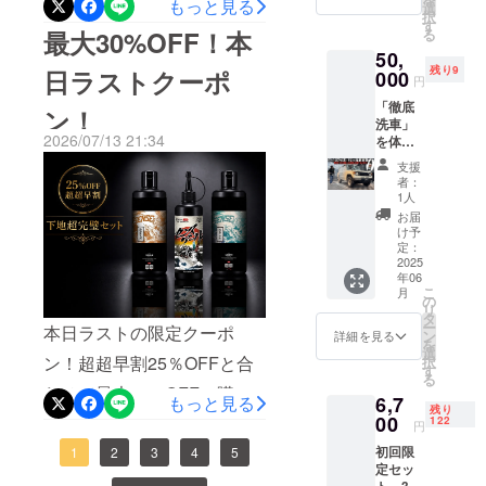
もっと見る
垢除去
選
r-original
択
剤」の
す
ます！是非ご参加くださ
る
最大30%OFF！本
セット
50,
い！最大30％OFFにてご支
提供 セ
残り9
日ラストクーポ
ンス
000
円
援可能となっております！
アーオ
「徹底
リジナ
ン！
第２弾 「濡れ艶カルナバ
洗車」
ル「水
2026/07/13 21:34
を体験
垢除去
蝋」
してみ
剤」に
支援
ません
センス
者：
か？ 大
アール
1人
阪の南
オリジ
お届
部にご
ナル
け予
ざいま
「ヴィ
定：
す「セ
2025
ンテー
年06
ンス
ジTシャ
こ
月
アー
ツ」を
の
リ
ル」は
セット
タ
ー
本日ラストの限定クーポ
ディ
でご提
ン
詳細を見る
を
ティー
供いた
選
ン！超超早割25％OFFと合
択
リング
しま
す
る
ショッ
す！
わせて最大30%OFFで購入
6,7
もっと見る
プ（細
ヴィン
残り
部まで
00
テージT
できます！是非！！特別
122
円
徹底的
は肉厚
初回限
クーポン7/13まで
1
2
3
4
5
に綺麗
の6.5オ
定セッ
にする
ンスで
ト 300