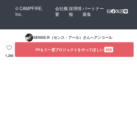
© CAMPFIRE,
会社概
採用情
パートナー
Inc.
要
報
募集
SENSE-R（センス・アール）
さんへアンコール
もう一度プロジェクトをやってほしい
459
1,286