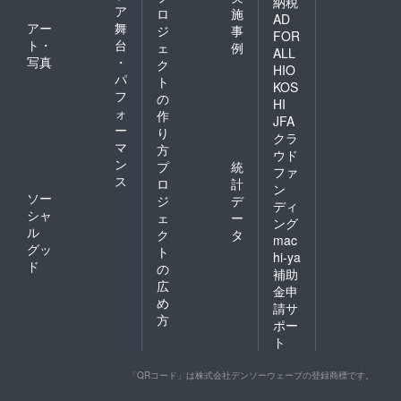
納税
ア
ロ
施
AD
アー
舞
ジ
事
FOR
ト・
台
ェ
例
ALL
写真
・
ク
HIO
パ
ト
KOS
フ
の
HI
ォ
作
JFA
ー
り
クラ
マ
方
ウド
ン
プ
統
ファ
ス
ロ
計
ン
ソー
ジ
デ
ディ
シャ
ェ
ー
ング
ル
ク
タ
mac
グッ
ト
hi-ya
ド
の
補助
広
金申
め
請サ
方
ポー
ト
「QRコード」は株式会社デンソーウェーブの登録商標です。