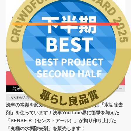
12,514,971
円
終了
2,502
%達成
目標金額
500,000
円
支援者数
1,594
人
このプロジェクトは、
2025/04/12
に募集を開始し、
1,594
人の支
援により
12,514,971
円の資金を集め、
2025/06/30
に募集を終了
しました
もう一度プロジェクトをやってほしい
459
ポスト
シェア
LINEで送る
URLコピー
埋め込み
QRコード
洗車の常識を変えたい！！本当に美しい車は「水垢除去
剤」を使っています！洗車YouTube界に衝撃を与えた
「SENSE-R（センス・アール）」が拘り作り上げた
「究極の水垢除去剤」を販売します！