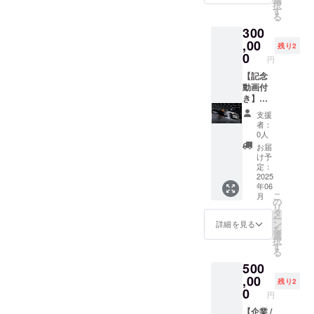
択
垢除去
援いた
す
る
・油脂
だきま
300
系汚れ
した企
除去 ・
業様の
,00
残り2
高級カ
お名
0
円
ルナバ
前、
ワック
URL、
【記念
ス仕上
紹介文
動画付
げ ・樹
を30日
き】超
脂パー
間掲載
徹底洗
支援
ツ艶出
させて
車プラ
者：
し保護
いただ
ン 徹
0人
対象箇
きま
底洗車
お届
所：タ
す。
プラン
け予
イヤホ
（過去
に加え
定：
イー
動画含
て、タ
2025
年06
ル、塗
む全て
イヤホ
こ
月
装面、
の動画
イール
の
リ
樹脂
概要欄
全てを
タ
ー
パーツ
に期間
取り外
ン
詳細を見る
を
（タイ
内記載
し徹底
選
択
ヤハウ
させて
洗浄！
す
る
ス内を
頂きま
タイヤ
500
含
す） □
ハウス
む）、
必要事
内やホ
,00
残り2
マフ
項 支援
イール
0
円
ラー ☆
時、必
内側な
注意事
ず備考
ど、通
【企業 /