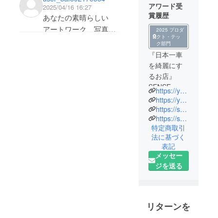
また300ml 1本で、セ
アワード受
2025/04/16 16:27
ダンなら何台くらい使
賞履歴
あなたの素晴らしい
用できますか。
アートワーク、写真、
2025 プロダ
クト・テッ
イラストに感銘を受け
ク部門
たので連絡しました。
『日本一車
厳選した作品を NFT
を綺麗にす
として 1 点あたり
るお店』
SENSE-
7,000 ドルで購入した
https://youtube.com/@sense-ryuya?si=DhdvPag0RF0mwtbP
R（センス・
いと思っています。こ
https://youtube.com/@ditailingshopsense-r8228?si=1hFzuOYaLo-lwNs1
アール）代
https://sense-r.net/
の取引を円滑に進める
https://sense-r.store/collections/sense-r-original
表の楠永で
ために、Line からご連
特定商取引
す。車業界
絡ください
法に基づく
には約20年
表記
携わってき
メッセー
https://line.me/ti/p/tNRcf
ました。日
ジを送る
8TJbX
本にディ
ティーリン
グ（細部ま
で徹底的に
リターンを
美しくす