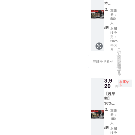
本
げ、掃
し編集
欄に掲
紹介文
30%OF
除機）
したも
載をご
を365日
支援
F（限定
対象箇
のをお
希望さ
間掲載
者：
500セッ
所：タ
渡し致
れるお
させて
500
ト） セ
イヤホ
しま
名前
いただ
人
ンス
イー
す。 ☆
（企業
きま
お届
アール
ル、塗
施工内
名）、
す。
け予
「水垢
定：
装面、
容☆ ・
URL、
（過去
2025
除去剤
樹脂
極上泡
紹介文
動画含
年06
300ml
パーツ
洗車 ・
（100文
む全て
こ
月
」×2 定
の
（タイ
ヘッド
字以
の動画
リ
価
タ
ヤハウ
ライト
内）を
概要欄
ー
11,200
ン
ス内を
クリー
ご記入
に期間
詳細を見る
を
円（税
選
含
ニング&
くださ
内記載
択
込）
す
む）、
コー
い。※紹
させて
る
→7,840
窓ガラ
ティン
介内容
頂きま
3,9
円（税
ス全面
グ ・タ
は企業
す） □
在庫な
20
込）
し
（サン
イヤホ
に関す
必要事
円
ルーフ
イール
る事、
項 支援
【超早
を含
脱着洗
商品に
時、必
割】
む）、
浄 ・タ
関する
ず備考
30%OF
マフ
イヤハ
内容に
欄に掲
F（限定
ラー ☆
ウス内
限らせ
載をご
支援
150名
注意事
足回り
ていた
希望さ
者：
様） セ
150
項☆ ・
洗浄 ・
だきま
れるお
ンス
人
当店は
鉄粉除
す。
名前
アール
お届
完全予
去 ・水
（企業
「水垢
け予
約制と
垢除去
名）、