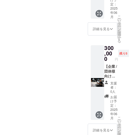
を通常
定：
洗車の6
2025
年06
倍から
こ
月
10倍の
の
リ
時間を
タ
ー
かけ、
ン
詳細を見る
を
細部ま
選
択
で徹底
す
る
的に汚
300
れをリ
セット
,00
残り5
致しま
0
円
す。 さ
らに施
【企業 /
工動画
団体様
を撮影
向け】
し編集
YouTub
支援
したも
e概要欄
者：
のをお
へ広告
0人
渡し致
掲載
お届
しま
□内容
け予
す。 ☆
当
定：
施工内
YouTub
2025
年06
容☆ ・
eチャン
こ
月
極上泡
ネルの
の
リ
洗車 ・
動画概
タ
ー
鉄粉除
要欄に
ン
詳細を見る
を
去 ・水
てご支
選