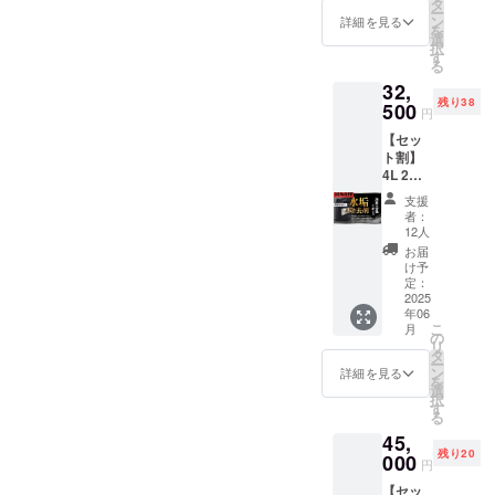
タ
ー
円（税
ン
詳細を見る
を
込）
選
択
→18,75
す
る
0円（税
32,
込）
残り38
500
円
【セッ
ト割】
4L 2本
35%OF
支援
F（限定
者：
50セッ
12人
ト） セ
お届
ンス
け予
アール
定：
「水垢
2025
年06
除去剤
こ
月
4L」×2
の
リ
定価
タ
ー
50,000
ン
詳細を見る
を
円（税
選
択
込）
す
る
→32,50
45,
0円（税
残り20
込）
000
円
【セッ