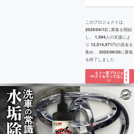
このプロジェクトは、
2025/04/12
に募集を開始
し、
1,594
人の支援によ
り
12,514,971
円の資金を
集め、
2025/06/30
に募集
を終了しました
もう一度プロジェ
4
クトをやってほし
5
い
9