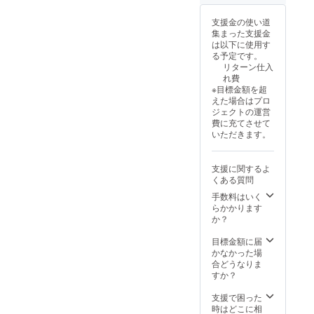
す。代
好きな
車あり
仕上げ
支援金の使い道
（無
をお選
集まった支援金
料） ・
びくだ
は以下に使用す
記念動
さいま
る予定です。
画はギ
せ） ・
リターン仕入
ガファ
樹脂
れ費
イル便
パーツ
※目標金額を超
にて送
艶出し
えた場合はプロ
付致し
保護 ・
ジェクトの運営
ます。
窓ガラ
費に充てさせて
（施工
ス鱗汚
いただきます。
完了後
れ除去
約２週
・窓ガ
間の編
ラス撥
支援に関するよ
集時間
水コー
くある質問
を頂い
ティン
手数料はいく
ており
グ ・エ
らかかります
ます）
ンジン
か？
ルーム
ドライ
目標金額に届
アイス
かなかった場
洗浄 ・
合どうなりま
室内
すか？
ルーム
クリー
支援で困った
ニング&
時はどこに相
ドライ