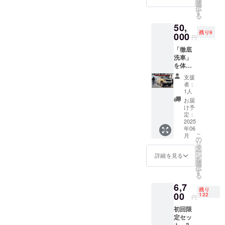
垢除去
選
r-original
択
剤」の
す
る
セット
50,
提供 セ
残り9
ンス
000
円
アーオ
「徹底
リジナ
洗車」
ル「水
を体験
垢除去
してみ
剤」に
支援
ません
センス
者：
か？ 大
アール
1人
阪の南
オリジ
お届
部にご
ナル
け予
ざいま
「ヴィ
定：
す「セ
2025
ンテー
年06
ンス
ジTシャ
こ
月
アー
ツ」を
の
リ
ル」は
セット
タ
ー
ディ
でご提
ン
詳細を見る
を
ティー
供いた
選
択
リング
しま
す
る
ショッ
す！
6,7
プ（細
ヴィン
残り
部まで
00
テージT
122
円
徹底的
は肉厚
初回限
に綺麗
の6.5オ
定セッ
にする
ンスで
ト 300