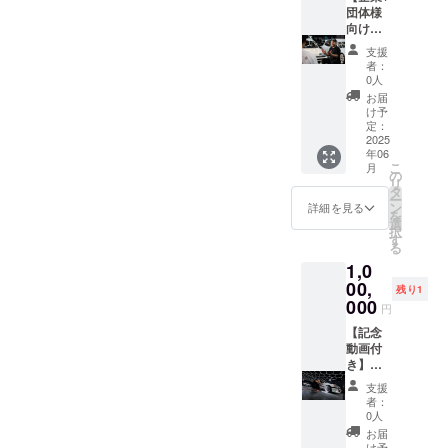
項☆ ・
欄に掲
常では
団体様
当店は
載をご
洗浄す
向け】
完全予
希望さ
ること
YouTub
支援
約制と
れるお
ができ
e概要欄
者：
なって
名前
ない部
へ広告
0人
おりま
（企業
分まで
掲載
お届
す。予
名）、
徹底的
□内容
け予
約
URL、
に洗浄
当
定：
フォー
紹介文
致しま
YouTub
2025
年06
ムまた
（30文
す。併
eチャン
こ
月
は電話
字以
せて、
ネルの
の
リ
にて事
内）を
窓ガラ
動画概
タ
ー
前予約
ご記入
ス鱗汚
要欄に
ン
詳細を見る
を
が必要
くださ
れ除
てご支
選
択
となり
い。※紹
去、撥
援いた
す
る
ます。
介内容
水コー
だきま
1,0
・ご来
は企業
ティン
した企
店の際
に関す
グを行
業様の
00,
残り1
に送付
る事、
うこと
お名
000
円
された
商品に
で外装
前、
チケッ
関する
全てを
URL、
【記念
トを必
内容に
美しく
紹介文
動画付
ずお持
限らせ
仕上げ
を60日
き】ロ
ちくだ
ていた
ます。
間掲載
イヤル
支援
さい ・
だきま
さらに
させて
プラ
者：
施工日
す。
施工動
いただ
ン 車
0人
によっ
画を撮
きま
両引き
お届
ては預
影し編
す。
上げ、
け予