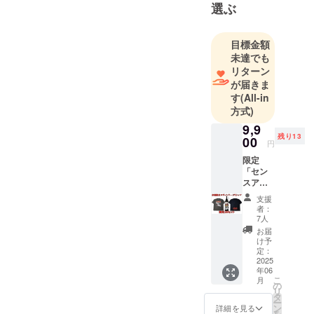
選ぶ
る）という
文化を広
め、一台で
目標金額
未達でも
も多くの綺
リターン
麗な車を増
が届きま
やしたい！
す
(All-in
と大阪和泉
方式)
市からス
9,9
タートしま
残り13
00
円
した。宜し
限定
くお願いし
「セン
ます。
スアー
ルオリ
ショップに
支援
ジナル
者：
て「水垢除
ヴィン
7人
去剤」通常
テージT
お届
シャ
け予
販売中！！
ツ」
定：
https://sense
（ブ
2025
年06
ラック
-
こ
月
orグ
の
r.store/collec
リ
レー）
タ
ー
tions/sense-
と「水
ン
詳細を見る
を