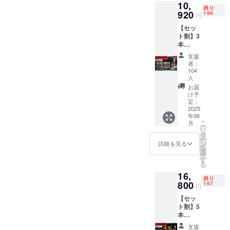
含む天
10,
クロ
残り
然ワッ
920
196
ス 2
円
クスで
枚
丁寧に
【セッ
（35セ
仕上げ
ト割】3
ンチ×35
ます。
本
セン
通常洗
35%OF
チ） ・
支援
車とは
F（限定
専用ゴ
者：
全く別
300セッ
104
ム手
次元の
ト ） セ
人
袋 2
仕上が
ンス
お届
枚
りを是
アール
け予
（全長
非ご体
「水垢
定：
24セン
験下さ
2025
除去剤
チ） ・
い！ ご
年06
300ml
オリジ
こ
月
提供内
」×3 定
の
ナルス
リ
容 ・
価
タ
テッ
ー
「徹底
16,800
ン
詳細を見る
カー 1
を
洗車」1
円（税
選
枚（10
択
台分
込）
す
センチ×
る
※6時間
→10,92
３.5セ
以上の
16,
0円（税
ンチ）
残り
施工と
800
込）
167
円
・ブラ
なりま
シ 1本
す。お
【セッ
・キラ
預かり
ト割】5
キラ限
頂く必
本
定オリ
要ござ
40%OF
支援
ジナル