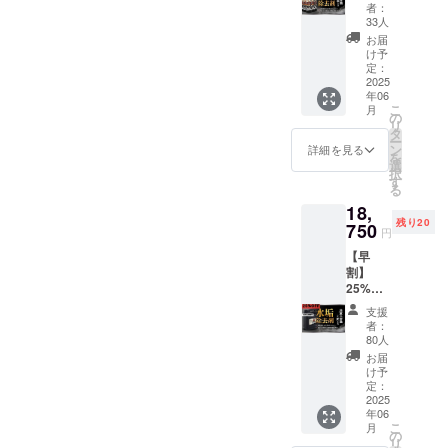
いま
F（限定
者：
ステッ
す。代
200セッ
33人
カー 1
車はお
ト ） セ
お届
枚（6セ
出しす
ンス
け予
ンチ×6
る事も
アール
定：
セン
可能で
「水垢
2025
チ） ※
年06
す。事
除去剤
デザイ
こ
月
前のご
300ml
の
ンや色
リ
予約が
」×5 定
タ
味が変
ー
必要と
価
ン
詳細を見る
更にな
を
なりま
28,000
選
る場合
択
す。 ・
円（税
す
ござい
る
「水垢
込）
ます。
18,
除去
→16,80
残り20
剤」1本
0円（税
750
円
・オリ
込）
【早
ジナル
割】
ステッ
25%OF
カー 1
F（限定
枚 ・愛
支援
100名
車施工
者：
様） セ
動画ご
80人
ンス
提供
お届
アール
け予
「水垢
定：
除去剤
2025
年06
4L」×1
こ
月
定価
の
リ
25,000