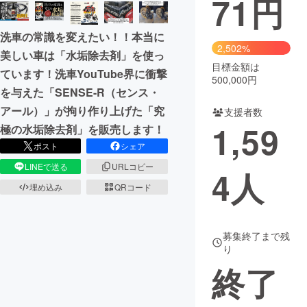
71
円
まちづくり・地域活性化
洗車の常識を変えたい！！本当に
2,502%
美しい車は「水垢除去剤」を使っ
目標金額は
CAMPFIRE for Social Good
CAMPFIRE Creation
ています！洗車YouTube界に衝撃
500,000円
CAMPFIREふるさと納税
machi-ya
コミュニティ
を与えた「SENSE-R（センス・
アール）」が拘り作り上げた「究
支援者数
1,59
極の水垢除去剤」を販売します！
ポスト
シェア
LINEで送る
URLコピー
4
人
埋め込み
QRコード
募集終了まで残
り
終了