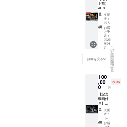
ト割】
4L 3本
40%OF
支援
F（限定
者：
30セッ
10人
ト） セ
お届
ンス
け予
アール
定：
「水垢
2025
年06
除去剤
こ
月
4L」×3
の
リ
定価
タ
ー
75,000
ン
詳細を見る
を
円（税
選
択
込）
す
る
→45,00
100
0円（税
込）
,00
残り5
0
円
【記念
動画付
き】徹
底洗車
支援
プラ
者：
ン 支
0人
援者様
お届
のお車
け予