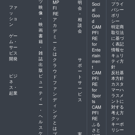
ツ
MP
明
プライ
Soci
ファ
映
FI
会
バシー
al
ッ
像
RE
・
ポリ
Goo
ショ
・
ア
相
シー
d
ン
映
カ
談
特定商
CAM
画
デ
会
取引法
PFI
ゲー
書
ミ
に基づ
RE
ム・
籍
ー
く表記
for
サー
・
と
情報セ
Ente
ビス
雑
は
キュリ
rtain
開発
誌
ク
サ
ティ方
men
出
ラ
ポ
針
t
版
ウ
ー
反社基
CAM
ビジ
ビ
ド
ト
本方針
PFI
ネ
ュ
フ
サ
カスタ
RE
ス・
ー
ァ
ー
マーハ
for
起業
テ
ン
ビ
ラスメ
Spor
ィ
デ
ス
ントに
ts
ー
ィ
対する
CAM
・
ン
考え方
PFI
ヘ
グ
クッ
RE
ル
と
キーポ
ふる
ス
は
リシー
さと
ケ
プ
実