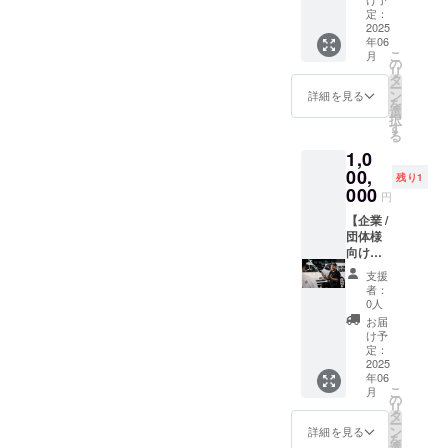
かりと
集した
（過去
納車時
定：
なる場
ものを
動画含
の陸送
2025
年06
合がご
お渡し
む全て
サービ
こ
月
ざいま
致しま
の動画
ス付
の
リ
す。代
す。 ☆
概要欄
き！ 超
タ
ー
車あり
施工内
に期間
徹底洗
ン
詳細を見る
を
（無
容☆ ・
内記載
車プラ
選
択
料） ・
極上泡
させて
ンを施
す
る
記念動
洗車 ・
頂きま
工後、
1,0
画はギ
タイヤ
す） こ
塗装面
ガファ
ホイー
ちらは
の全面
00,
残り1
イル便
ル脱着
万が一
研磨を
000
円
にて送
洗浄 ・
動画を
行い、
付致し
タイヤ
削除な
仕上げ
【企業 /
ます。
ハウス
ど行わ
として
団体様
（施工
内足回
ない限
セラ
向け】
終了後
り洗浄
り掲載
ミック
YouTub
支援
編集が
・鉄粉
させて
コー
e概要欄
者：
完成す
除去 ・
いただ
ティン
へ広告
0人
るまで
水垢除
きま
グ（最
掲載
お届
約２週
去 ・軽
す。 □
高級
□内容
け予
間かか
研磨 ・
必要事
ワック
当
定：
りま
油脂系
項 支援
スへの
YouTub
2025
年06
す）
汚れ除
時、必
変更も
eチャン
こ
月
去 ・高
ず備考
可）を
ネルの
の
リ
級カル
欄に掲
施工致
動画概
タ
ー
ナバ
載をご
しま
要欄に
ン
詳細を見る
を
ワック
希望さ
す。最
てご支
選