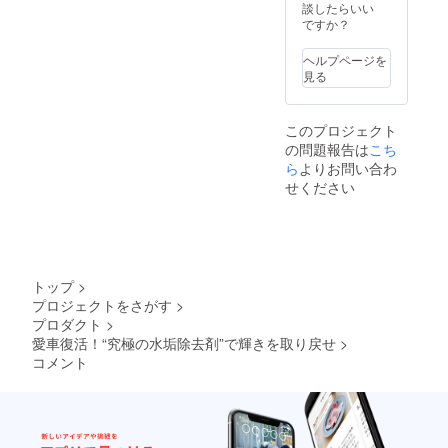
談したらいい
アイス
ですか？
洗浄&
シート
ヘルプページを
コー
見る
ティン
グ 対象
箇所：
タイヤ
このプロジェクト
ホイー
の問題報告は
こち
ル、塗
ら
よりお問い合わ
装面、
せください
樹脂
パーツ
（タイ
ヤハウ
ス内を
含
む）、
トップ
>
窓ガラ
プロジェクトをさがす
>
ス全面
プロダクト
>
（サン
愛車復活！“究極の水垢除去剤”で輝きを取り戻せ
>
ルーフ
コメント
を含
む）、
マフ
ラー ☆
注意事
項☆ ・