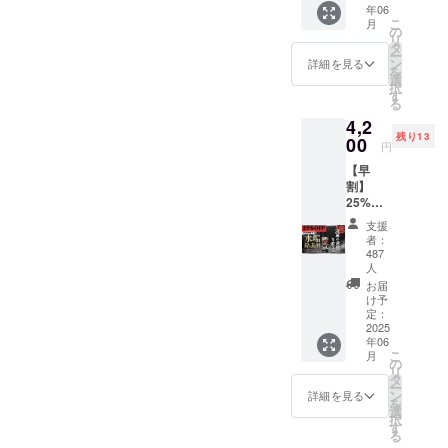
う事が
58
年06
除去
専用ゴ
ほとん
24
こ
月
剤 1本
の
ム手
どです
L
リ
・オリ
タ
袋 2
が、当
78
ー
ジナル
ン
枚
詳細を見る
店の
62
を
バッグ
選
（全長
「徹底
択
（ロゴ
す
24セン
洗車」
59.5
る
デザイ
チ） ・
では両
24.5
4,2
ン入
オリジ
極端の
XL
残り13
り） 1
00
ナルス
アルカ
円
80
個
テッ
リ洗剤
64
【早
（W30
カー 1
と酸性
割】
センチ
枚（10
洗剤を
61
25%OF
×D10セ
センチ
使って
25
F（限定
ンチ
×3.5セ
徹底的
支援
500名
×H21セ
ンチ）
者：
に「細
様） セ
ンチ）
487
・ブラ
部に至
ンス
・塗り
人
シ 1本
るま
アール
込み用
お届
※デザイ
で」汚
「水垢
専用ク
け予
ンや色
れの除
除去剤
定：
ロス 2
味が変
去を行
2025
300ml
枚
更にな
うので
年06
」×1 定
（22セ
る場合
す！ 仕
こ
月
価5,600
の
ンチ×22
ござい
上げに
リ
円（税
タ
セン
ます。
は「高
ー
込）
ン
チ） ・
詳細を見る
級カル
を
→4,200
選
マイク
ナバ
択
円（税
す
ロファ
蝋」を
る
込）
イバー