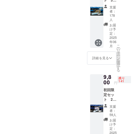
事）と
あと染
名様限
して営
で雰囲
支援
定 ・セ
業して
気バッ
者：
ンス
おりま
チリ！
178
アール
す。 そ
人
ビッグ
オリジ
の中で
サイズ
お届
ナルス
も人気
け予
のデザ
ケール
定：
のメ
インと
2025
除去
ニュー
なって
年06
剤 1本
である
おりま
こ
月
・塗り
の
「徹底
す。
リ
込み用
タ
洗車」
（写真
ー
専用ク
ン
は約6時
詳細を見る
参考）
を
ロス 2
選
間から
Tシャツ
択
枚
す
長けれ
サイズ
る
（22セ
ば10時
サイ
9,8
ンチ×22
間以上
ズ
残り
00
セン
141
かけて
身
円
チ） ・
洗う洗
丈
初回限
マイク
車でご
身
定セッ
ロファ
ざいま
幅
ト 200
イバー
す。 通
肩
名様限
クロ
常の洗
袖
支援
定 ・セ
ス 2
車は
者：
M
ンス
枚
59人
「中
アール
（35セ
性」の
お届
76
オリジ
ンチ×35
け予
洗剤の
ナルス
定：
セン
みを使
60
ケール
2025
チ） ・