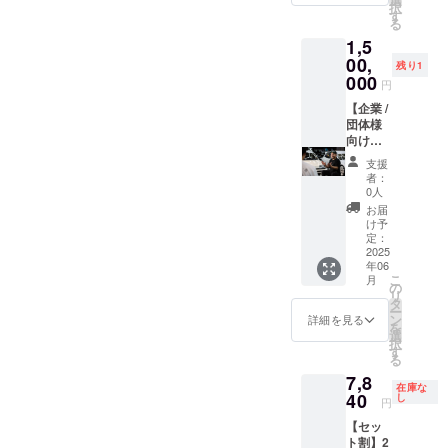
択
ス施工
れるお
新機器
援いた
す
る
（硬化
名前、
のドラ
だきま
1,5
系コー
URL、
イアイ
した企
ティン
紹介文
ス洗浄
業様の
00,
残り1
グも選
（50文
も行い
お名
000
円
択可
字以
ます。
前、
能） ・
内）を
研磨を
URL、
【企業 /
樹脂
ご記入
行うこ
紹介文
団体様
パーツ
くださ
とで、
を90日
向け】
艶出し
い。※紹
洗車で
間掲載
YouTub
支援
保護 ・
介内容
は改善
させて
e概要欄
者：
窓ガラ
は企業
できな
いただ
へ広告
0人
ス鱗汚
に関す
い傷や
きま
掲載
お届
れ除去
る事、
水垢を
す。
□内容
け予
・窓ガ
商品に
除去し
（過去
当
定：
ラス撥
関する
細部ま
動画含
YouTub
2025
年06
水コー
内容に
で完璧
む全て
eチャン
こ
月
ティン
限らせ
に仕上
の動画
ネルの
の
リ
グ ・室
ていた
げ、過
概要欄
動画概
タ
ー
内簡易
だきま
剰なま
に期間
要欄に
ン
詳細を見る
を
クリー
す。
での美
内記載
てご支
選
択
ニング
しさを
させて
援いた
す
る
（窓ガ
実現い
頂きま
だきま
7,8
ラス、
たしま
す） □
した企
在庫な
ダッ
す。 さ
必要事
業様の
40
し
円
シュパ
らに施
項 支援
お名
【セッ
ネル拭
工動画
時、必
前、
ト割】2
き上
を撮影
ず備考
URL、