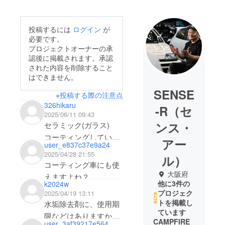
投稿するには
ログイン
が
必要です。
プロジェクトオーナーの承
認後に掲載されます。承認
された内容を削除すること
はできません。
SENSE
※投稿する際の注意点
326hikaru
-R（セ
2025/06/11 09:43
ンス・
セラミック(ガラス)
コーティングしている
アー
user_e837c37e9a24
車にも使えますか？
2025/04/28 21:55
ル）
コーティング車にも使
大阪府
えますよね？
他に3件の
k2024w
プロジェク
2025/04/19 13:11
トを掲載し
水垢除去剤に、使用期
ています
限などはありますか。
CAMPFIRE
user_3af39217e564