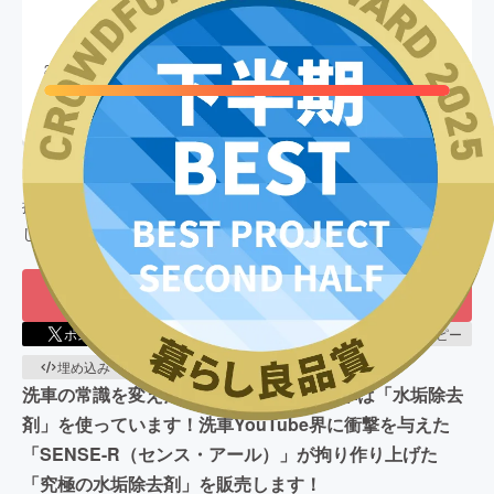
12,514,971
円
終了
2,502
%達成
目標金額
500,000
円
支援者数
1,594
人
このプロジェクトは、
2025/04/12
に募集を開始し、
1,594
人の支
援により
12,514,971
円の資金を集め、
2025/06/30
に募集を終了
しました
もう一度プロジェクトをやってほしい
459
ポスト
シェア
LINEで送る
URLコピー
埋め込み
QRコード
洗車の常識を変えたい！！本当に美しい車は「水垢除去
剤」を使っています！洗車YouTube界に衝撃を与えた
「SENSE-R（センス・アール）」が拘り作り上げた
「究極の水垢除去剤」を販売します！