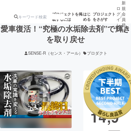
新
ロ
規
グ
会
プロジェクトを掲
はじ
プロジェクト
/
載するには
める
をさがす
イ
員
ン
登
愛車復活！“究極の水垢除去剤”で輝き
録
を取り戻せ
人気のプロ
注目のリ
注目の新着プロ
募集終了が近いプ
もうすぐ公開
SENSE-R（センス・アール）
プロダクト
ジェクト
ターン
ジェクト
ロジェクト
されます
アート・写真
音楽
現在の支援総
額
12,5
テクノロジー・ガジェット
ゲーム・サ
14,9
映像・映画
書籍・雑誌
ビジネス・起業
チャレンジ