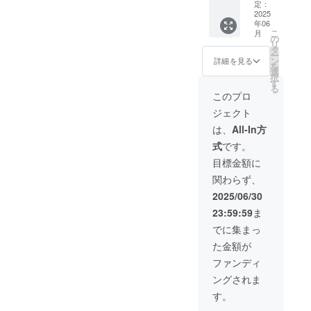
除去剤
定：
なって
・油脂
URL、
2025
300ml
おりま
系汚れ
紹介文
年06
」×1 定
す。予
除去 ・
（300文
こ
月
価5,600
の
約
ボ
字以
リ
円（税
タ
フォー
ディー
内）を
ー
込）
ン
詳細を見る
ムまた
研磨
ご記入
を
→3,920
選
は電話
（お車
くださ
択
円（税
す
にて事
の状態
い。※紹
る
込）
このプロ
前予約
に合わ
介内容
が必要
せた研
は企業
ジェクト
となり
磨メ
に関す
は、
All-In方
ます。
ニュー
る事、
・ご来
を提案
商品に
式
です。
店の際
致しま
関する
目標金額に
に送付
す） ・
内容に
された
セラ
限らせ
関わらず、
チケッ
ミック
ていた
2025/06/30
トを必
コー
だきま
ずお持
ティン
す。
23:59:59
ま
ちくだ
グ施工
でに集まっ
さい ・
（ワッ
施工日
クスか
た金額が
によっ
らセラ
ファンディ
ては預
ミック
かりと
コー
ングされま
なる場
ティン
す。
合がご
グま
ざいま
で、お