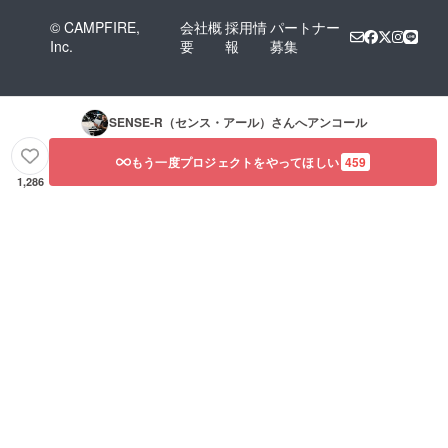
© CAMPFIRE,
会社概
採用情
パートナー
Inc.
要
報
募集
SENSE-R（センス・アール）
さんへアンコール
もう一度プロジェクトをやってほしい
459
1,286