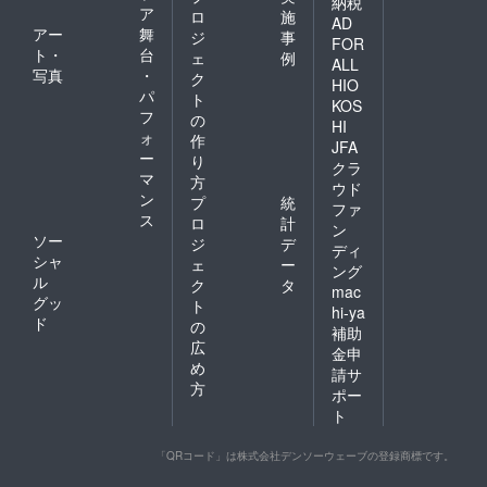
納税
ア
ロ
施
AD
アー
舞
ジ
事
FOR
ト・
台
ェ
例
ALL
写真
・
ク
HIO
パ
ト
KOS
フ
の
HI
ォ
作
JFA
ー
り
クラ
マ
方
ウド
ン
プ
統
ファ
ス
ロ
計
ン
ソー
ジ
デ
ディ
シャ
ェ
ー
ング
ル
ク
タ
mac
グッ
ト
hi-ya
ド
の
補助
広
金申
め
請サ
方
ポー
ト
「QRコード」は株式会社デンソーウェーブの登録商標です。