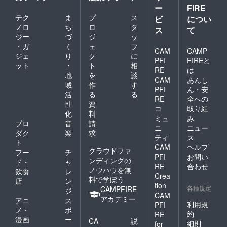
なる場
ー
FIRE
合がご
テク
ま
プ
ス
ビ
につい
ざいま
ノロ
ち
ロ
タ
ス
て
す。代
ジー
づ
ジ
ッ
車あり
・ガ
く
ェ
フ
（無
CAM
CAMP
料） ・
ジェ
り
ク
に
PFI
FIREと
記念動
ット
・
ト
相
RE
は
画はギ
地
を
談
ガファ
CAM
あんし
域
作
す
イル便
PFI
ん・安
活
る
る
にて送
RE
全への
付致し
性
資
コ
取り組
ます。
化
料
ミュ
み
（施工
プロ
音
請
ニ
ニュー
完了後
ダク
楽
求
約２週
ティ
ス
ト
間の編
CAM
ヘルプ
クラウドファ
フー
チ
集時間
PFI
お問い
ンディングの
を頂い
ド・
ャ
RE
合わせ
ており
ノウハウを無
飲食
レ
Crea
ます）
料で学ぼう
店
ン
tion
各種規定
CAMPFIRE
ジ
CAM
アカデミー
アニ
ス
利用規
PFI
メ・
ポ
約
RE
漫画
ー
CA
説
細則
for