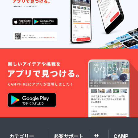
当店は
完全予
約制と
なって
おりま
す。予
約
フォー
ムまた
は電話
にて事
前予約
が必要
となり
ます。
・ご来
店の際
に送付
された
チケッ
トを必
ずお持
ちくだ
さい ・
施工日
によっ
ては預
カテゴリー
起案サポート
サ
CAMP
かりと