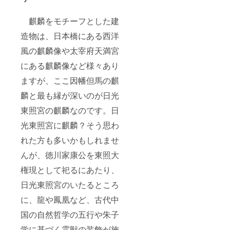
麒麟をモチーフとした建
造物は、日本橋にある西洋
風の麒麟像や太宰府天満宮
にある麒麟像など様々あり
ますが、ここ因幡但馬の麒
麟と最も縁が深いのが日光
東照宮の麒麟なのです。日
光東照宮に麒麟？そう思わ
れた方も多いかもしれませ
んが、徳川家康公を東照大
権現として祀るにあたり、
日光東照宮のいたるところ
に、龍や鳳凰など、古代中
国の自然哲学の五行や朱子
学に基づく霊獣の装飾が施