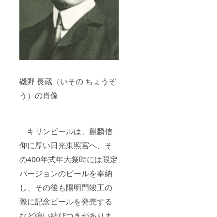
磯野 長蔵（いその ちょうぞ
う）の肖像
キリンビールは、麒麟信
仰に厚い日光東照宮へ、そ
の400年式年大祭時には限定
バージョンのビールを奉納
し、その後も陽明門竣工の
際に記念ビールを発売する
など強い結びつきがありま