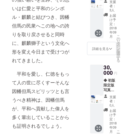
につい
支援
写真集
てをご
者：
いは仁愛と平和のシンボ
巻末ス
確認く
3人
ペシャ
ださい
お届
ル・麒麟と結びつき、因幡
ルサン
け予
クス記
定：
但馬の民衆へこの地への誇
名
2018
年09
（小）
りを取り戻させると同時
こ
月
◆
の
リ
に、麒麟獅子という文化へ
「麒麟
タ
ー
の空」
ン
詳細を見る
を
形を変え今日まで受けつが
オリジ
選
択
ナルク
す
れてきました。
る
リア
30,
ファイ
ル＆ポ
000
平和を愛し、仁徳をもっ
円
スト
◆ 初版
カー
て人の世に尽くすーそんな
限定版
ド ◆
写真集1
因幡但馬スピリッツとも言
麒麟エ
冊 ◆
キシビ
支援
うべき精神は、因幡但馬
写真集
ジョン
者：
巻末ス
招待
0人
が、平和へ貢献した偉人を
ペシャ
券 1枚
お届
ルサン
（記念
け予
多く輩出していることから
クス記
ピン
定：
名
2018
バッジ1
も証明されるでしょう。
年09
（小）
個付
こ
月
◆
き） ※
の