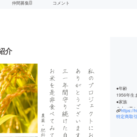
仲間募集
コメント
1
紹介
●年齢
1956年生
●家族
３人（妻
https://
●身長
特定商取
162ｃｍ
●体重
？キロ（