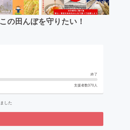
、この田んぼを守りたい！
終了
支援者数
370
人
ました