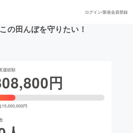
ログイン
/
新規会員登録
、この田んぼを守りたい！
うすぐ公開されます
支援総額
プロダクト
308,800
円
ファッション
スポーツ
5,000,000円
数
ア
ソーシャルグッド
0
人