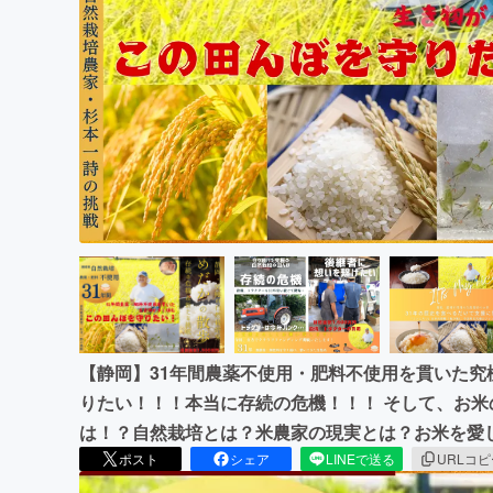
まちづくり・地域活性化
【静岡】31年間農薬不使用・肥料不使用を貫いた
りたい！！！本当に存続の危機！！！ そして、お
は！？自然栽培とは？米農家の現実とは？お米を愛
ポスト
シェア
LINEで送る
URLコ