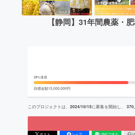
【静岡】31年間農薬・
28
%達成
目標金額
15,000,000
円
このプロジェクトは、
2024/10/15
に募集を開始し、
370
ポスト
シェア
LINEで送る
U