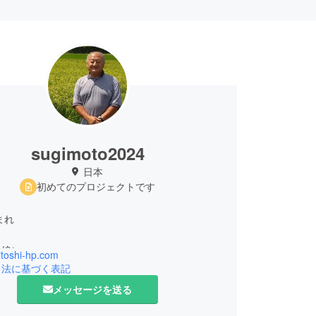
sugimoto2024
日本
初めてのプロジェクトです
まれ
と娘）
hitoshi-hp.com
引法に基づく表記
メッセージを送る
少し太め。毎日田んぼを駆けめぐっているし、お酒