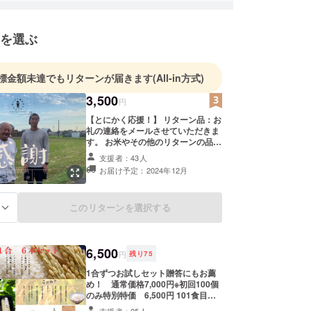
、暴食もしないのに、なぜか痩せない）
べ物
を選ぶ
イス、卵かけごはん。
イでツーリングキャンプ。若い頃はスキーやテニ
標金額未達でもリターンが届きます
(All-in方式)
ンプなど、アウトドアレジャーが大好きでした。今
3,500
けど、米作りを始めてから、やる時間がなくなって
円
した。
【とにかく応援！】 リターン品：お
礼の連絡をメールさせていただきま
す。 お米やその他のリターンの品は
要らないけど、 とにかく私たちを応
支援者：43人
援してくださる方は、こちらからご
お届け予定：2024年12月
支援お願いします ご支援、応援いた
定士（認定番号0200223号）
だけることが私たちの励みになりま
リエ
す！ 杉本の直筆のお礼メッセージの
このリターンを選択する
る
画像も添付し送らせていただきま
す。
込むタイプ。だからこそ無農薬無肥料の米作りにも
れたのだと思います。
6,500
けてくれた「一詩」という名前が好きで、すごく感
円
残り
75
ます。その一方、名前のままロマンチストで、のめ
1合ずつお試しセット贈答にもお薦
め！ 通常価格7,000円※初回100個
ぎると、周囲からよく言われます（苦笑）。
のみ特別特価 6,500円 101食目は
に携わる以前から、自然が好きでビオトープなどに
7,000円となります 内容 ・コシヒカ
支援者：25人