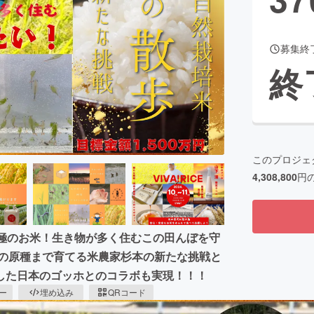
募集終
CAMPFIRE for Social Good
CAMPFIRE Creation
終
CAMPFIREふるさと納税
machi-ya
コミュニティ
このプロジェ
4,308,800
円
究極のお米！生き物が多く住むこの田んぼを守
米の原種まで育てる米農家杉本の新たな挑戦と
した日本のゴッホとのコラボも実現！！！
ピー
埋め込み
QRコード