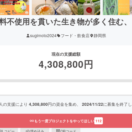
肥料不使用を貫いた生き物が多く住む
sugimoto2024
フード・飲食店
静岡県
現在の支援総額
4,308,800
円
人の支援により
4,308,800
円の資金を集め、
2024/11/22
に募集を終了し
もう一度プロジェクトをやってほしい
112
RLコピー
埋め込み
QRコード