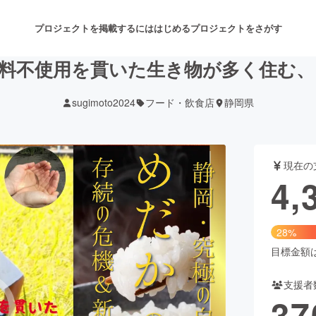
プロジェクトを掲載するには
はじめる
プロジェクトをさがす
肥料不使用を貫いた生き物が多く住む
sugimoto2024
フード・飲食店
静岡県
注目のリターン
注目の新着プロジェクト
募集終了が近いプロジェクト
も
現在の
音楽
舞台・パフォーマンス
4,
ゲーム・サービス開発
フード・飲食店
28%
書籍・雑誌出版
アニメ・漫画
目標金額は1
支援者
チャレンジ
ビューティー・ヘルスケ
37