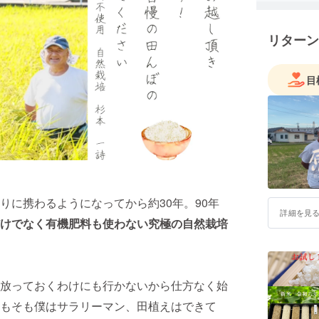
もやらず
●好きな食
リターン
カレーラ
●趣味
オートバ
目
ス、キャ
も好きだ
しまいま
●稲作歴
1990年〜
●資格
水田環境認
野菜ソム
りに携わるようになってから約30年。90年
詳細を見
●性格
けでなく有機肥料も使わない究極の自然栽培
・のめり
夢中にな
・母が付
謝してい
放っておくわけにも行かないから仕方なく始
り込み過
もそも僕はサラリーマン、田植えはできて
・米作り