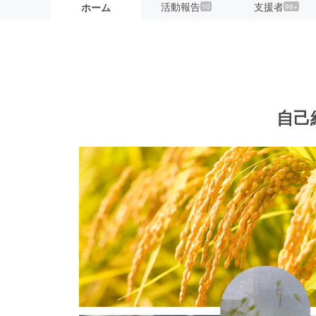
活動報告
支援者
ホーム
10
99+
自己