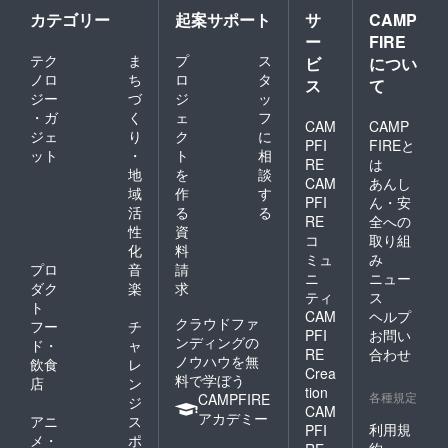
カテゴリー
起案サポート
サ
CAMP
ー
FIRE
テク
ま
プ
ス
ビ
につい
ノロ
ち
ロ
タ
ス
て
ジー
づ
ジ
ッ
・ガ
く
ェ
フ
CAM
CAMP
ジェ
り
ク
に
PFI
FIREと
ット
・
ト
相
RE
は
地
を
談
CAM
あんし
域
作
す
PFI
ん・安
活
る
る
RE
全への
性
資
コ
取り組
化
料
ミュ
み
プロ
音
請
ニ
ニュー
ダク
楽
求
ティ
ス
ト
CAM
ヘルプ
クラウドファ
フー
チ
PFI
お問い
ンディングの
ド・
ャ
RE
合わせ
ノウハウを無
飲食
レ
Crea
料で学ぼう
店
ン
tion
各種規定
CAMPFIRE
ジ
CAM
アカデミー
アニ
ス
利用規
PFI
メ・
ポ
約