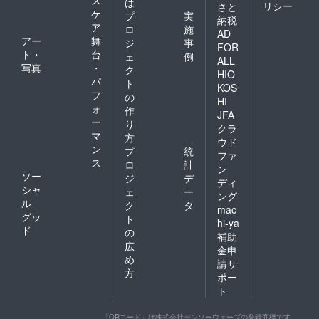
は
リシー
さと
ケ
プ
実
納税
ア
ロ
施
AD
アー
舞
ジ
事
FOR
ト・
台
ェ
例
ALL
写真
・
ク
HIO
パ
ト
KOS
フ
の
HI
ォ
作
JFA
ー
り
クラ
マ
方
ウド
ン
プ
統
ファ
ス
ロ
計
ン
ソー
ジ
デ
ディ
シャ
ェ
ー
ング
ル
ク
タ
mac
グッ
ト
hi-ya
ド
の
補助
広
金申
め
請サ
方
ポー
ト
「QRコード」は株式会社デンソーウェーブの登録商標です。