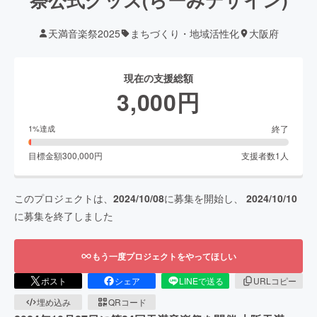
天満音楽祭2025
まちづくり・地域活性化
大阪府
現在の支援総額
3,000
円
終了
1
%達成
目標金額
300,000
円
支援者数
1
人
このプロジェクトは、
2024/10/08
に募集を開始し、
2024/10/10
に募集を終了しました
もう一度プロジェクトをやってほしい
ポスト
シェア
LINEで送る
URLコピー
埋め込み
QRコード