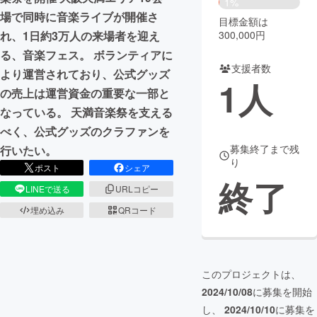
1%
場で同時に音楽ライブが開催さ
目標金額は
まちづくり・地域活性化
300,000円
れ、1日約3万人の来場者を迎え
る、音楽フェス。 ボランティアに
支援者数
CAMPFIRE for Social Good
CAMPFIRE Creation
より運営されており、公式グッズ
1
人
CAMPFIREふるさと納税
machi-ya
コミュニティ
の売上は運営資金の重要な一部と
なっている。 天満音楽祭を支える
べく、公式グッズのクラファンを
募集終了まで残
行いたい。
り
ポスト
シェア
終了
LINEで送る
URLコピー
埋め込み
QRコード
このプロジェクトは、
2024/10/08
に募集を開始
し、
2024/10/10
に募集を