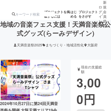
新
ロ
規
グ
会
プロジェクトを掲
はじ
プロジェクト
/
載するには
める
をさがす
イ
員
ン
登
地域の音楽フェス支援！天満音楽祭公
録
式グッズ(らーみデザイン)
人気のプロ
注目のリ
注目の新着プロ
募集終了が近いプ
もうすぐ公開
天満音楽祭2025
まちづくり・地域活性化
大阪府
ジェクト
ターン
ジェクト
ロジェクト
されます
アート・写真
音楽
現在の支援総
額
3,00
テクノロジー・ガジェット
ゲーム・サ
0
円
映像・映画
書籍・雑誌
2024年10月27日に第24回天満音
ビジネス・起業
チャレンジ
楽祭を開催 大阪天満エリア19会