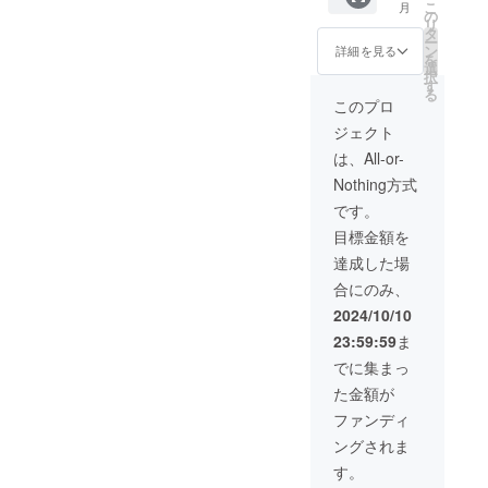
こ
月
を提供
合、M
の
リ
しま
サイズ
タ
ー
す。 ・
をお届
ン
詳細を見る
を
サイズ
けさせ
選
択
展開：
ていた
す
る
S, M,
だきま
このプロ
L,XL ・
す。
ジェクト
カラー
展開：
は、All-or-
白 ※サ
Nothing方式
イズは
オプ
です。
ション
目標金額を
よりご
記入下
達成した場
さい。
合にのみ、
※記入が
無い場
2024/10/10
合、M
23:59:59
ま
サイズ
をお届
でに集まっ
けさせ
た金額が
ていた
だきま
ファンディ
す。
ングされま
す。