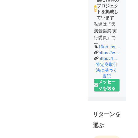
プロジェク
トを掲載し
ています
私達は『天
満音楽祭 実
行委員』で
す。
10on_osaka
天満音楽祭
https://www.instagram.com/10on_osaka?igsh=MThhNnppcmVwbHZqcg%3D%3D&utm_source=qr
は、大阪の
https://ten-on.org/
特定商取引
天満エリア
法に基づく
21会場で同
表記
時に音楽ラ
メッセー
イブが開催
ジを送る
され、1日約
3万人の来場
者を迎え
る、大阪最
リターンを
大級のサー
選ぶ
キット型音
楽フェスで