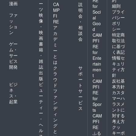
RE
漫画
ー
CA
説
細則
for
ツ
MP
明
プライ
Soci
ファ
映
FI
会
バシー
al
ッ
像
RE
・
ポリ
Goo
ショ
・
ア
相
シー
d
ン
映
カ
談
特定商
CAM
画
デ
会
取引法
PFI
ゲー
書
ミ
に基づ
RE
ム・
籍
ー
く表記
for
サー
・
と
情報セ
Ente
ビス
雑
は
キュリ
rtain
開発
誌
ク
サ
ティ方
men
出
ラ
ポ
針
t
版
ウ
ー
反社基
CAM
ビジ
ビ
ド
ト
本方針
PFI
ネ
ュ
フ
サ
カスタ
RE
ス・
ー
ァ
ー
マーハ
for
起業
テ
ン
ビ
ラスメ
Spor
ィ
デ
ス
ントに
ts
ー
ィ
対する
CAM
・
ン
考え方
PFI
ヘ
グ
クッ
RE
ル
と
キーポ
ふる
ス