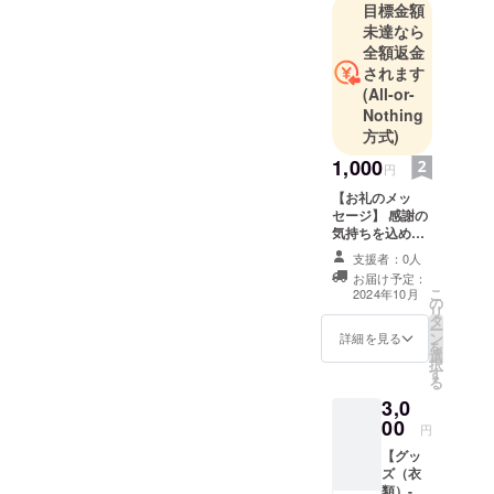
す。
目標金額
未達なら
全額返金
されます
(All-or-
Nothing
方式)
1,000
円
【お礼のメッ
セージ】 感謝の
気持ちを込め
て、お礼のメッ
支援者：0人
セージをお送り
お届け予定：
します。
こ
2024年10月
の
リ
タ
ー
ン
詳細を見る
を
選
択
す
る
3,0
00
円
【グッ
ズ（衣
類）-当