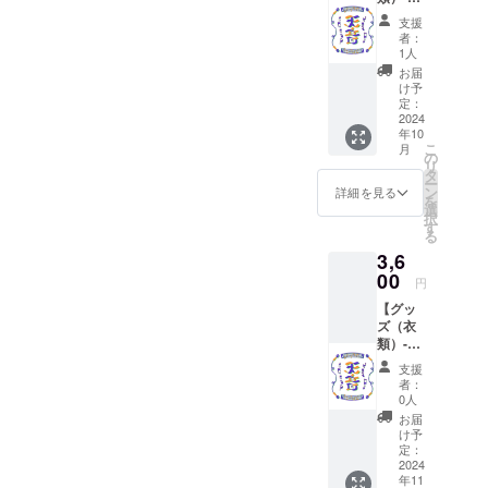
日会場
支援
受取
者：
り-】
1人
『らー
お届
みデザ
け予
イン』
定：
さまが
2024
年10
デザイ
こ
月
ンしたT
の
リ
シャツ
タ
ー
を提供
ン
詳細を見る
を
しま
選
択
す。 ・
す
る
サイズ
3,6
展開：
S, M,
00
円
L,XL ・
【グッ
カラー
ズ（衣
展開：
類）-郵
白 ※サ
送-】
イズは
支援
『らー
オプ
者：
みデザ
ション
0人
イン』
よりご
お届
さまが
記入下
け予
デザイ
さい。
定：
ンしたT
2024
※記入が
年11
シャツ
無い場