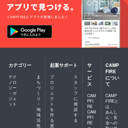
カテゴリー
起案サポート
サ
CAMP
ー
FIRE
テク
ま
プ
ス
ビ
につい
ノロ
ち
ロ
タ
ス
て
ジー
づ
ジ
ッ
・ガ
く
ェ
フ
CAM
CAMP
ジェ
り
ク
に
PFI
FIREと
ット
・
ト
相
RE
は
地
を
談
CAM
あんし
域
作
す
PFI
ん・安
活
る
る
RE
全への
性
資