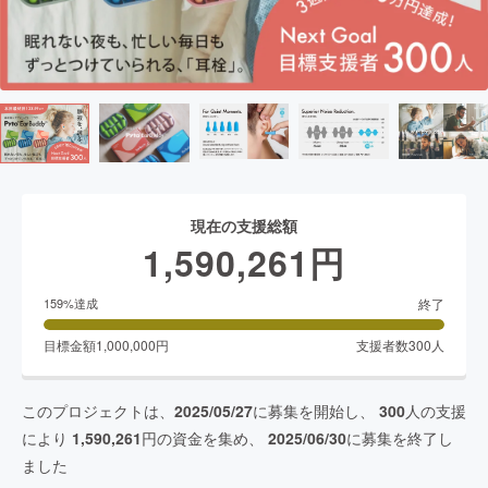
現在の支援総額
1,590,261
円
終了
159
%達成
目標金額
1,000,000
円
支援者数
300
人
このプロジェクトは、
2025/05/27
に募集を開始し、
300
人の支援
により
1,590,261
円の資金を集め、
2025/06/30
に募集を終了し
ました