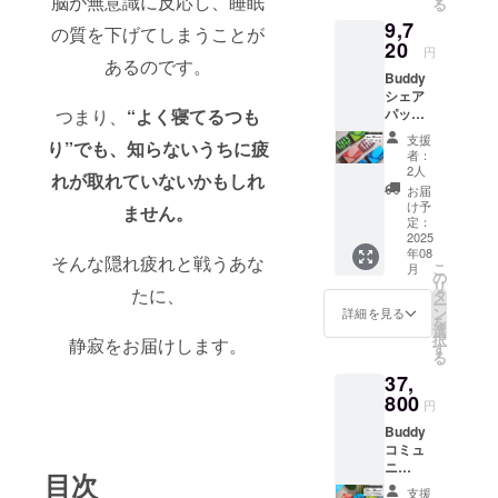
脳が無意識に反応し、睡眠
る
と困っ
ルパッ
ご記入
製品本
9,7
てる人
ケー
くださ
の質を下げてしまうことが
体の販
はいま
20
ジ・説
い
円
売予定
せん
あるのです。
明書
価格に
Buddy
か？家
（保証
対する
シェア
族や友
書） 特
もので
パック
つまり、
“よく寝てるつも
人、
典：
す ※付
【早
パート
CAMPF
支援
属品・
り”でも、
知らないうちに疲
割】
ナーと
IRE（m
者：
特典は
【最近
分け合
achi-
2人
EarBud
れが取れていないかもしれ
あなた
える、
ya）限
お届
dy1セッ
の周り
プチギ
定カ
け予
ません。
トにつ
に「よ
フトに
定：
ラー
き1つず
く眠れ
2025
もぴっ
Buddy
つ付属
年08
ない、
たりの
ステッ
そんな隠れ疲れと戦うあな
します
こ
月
生活音
シェア
の
カー 一
リ
が気に
たに、
パッ
タ
般販売
ー
なる」
ク】 内
ン
予定価
詳細を見る
を
と困っ
容：
選
格
択
静寂をお届けします。
てる人
EarBud
す
¥5,400
る
はいま
dy 6
→¥5,02
37,
せん
セット
2
か？家
800
カ
（¥378
円
族や友
ラー：2
引き/
Buddy
人、
セット
7%OFF
コミュ
パート
単位で
） 1
ニ
ナーと
お選び
セット
目次
ティー
分け合
くださ
あた
支援