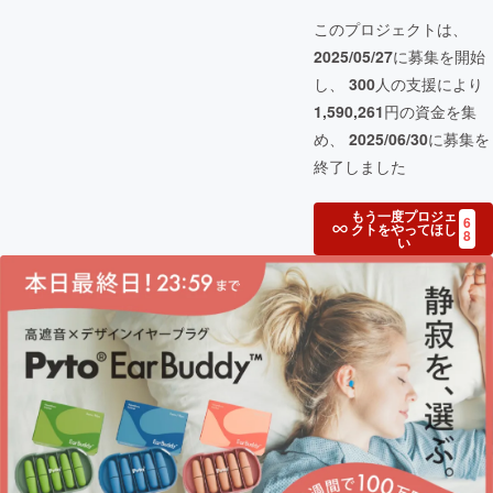
このプロジェクトは、
2025/05/27
に募集を開始
し、
300
人の支援により
1,590,261
円の資金を集
め、
2025/06/30
に募集を
終了しました
もう一度プロジェ
6
クトをやってほし
8
い