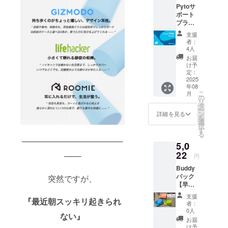
る、私たち
Pytoサ
容：
ポート
による、私
EarBud
プラン
dy 3
たちのため
【“買わ
セット
支援
の、新しい
ない”応
カ
者：
援も、
ラー：1
4人
マインドフ
大きな
セット
お届
ルライフス
力にな
ずつお
け予
りま
タイルブラ
定：
選びく
す。
2025
ださい
ンドです。
年08
Pytoの
付属
こ
月
挑戦を
の
品：専
リ
サポー
タ
用ポー
ー
トす
ン
タブル
詳細を見る
を
る、シ
選
ケー
択
ンプル
す
ス・オ
る
応援プ
リジナ
──────────────────
5,0
ラ
ルパッ
ン。】
22
───
ケー
円
内容：
ジ・説
Buddy
Pytoよ
明書
パック
り心か
突然ですが、
（保証
【早
らのお
書） 特
割】
礼の
典：
支援
『最近朝スッキリ起きられ
【日常
メッ
CAMPF
者：
使いに
セージ
0人
IRE（m
ない』
最適。
特典：
achi-
お届
睡眠・
CAMPF
け予
ya）限