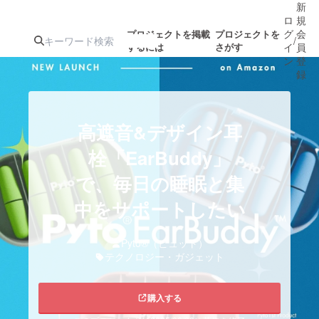
新
ロ
規
グ
会
プロジェクトを掲載
プロジェクトを
/
するには
さがす
イ
員
ン
登
録
人気のプロ
注目のリ
注目の新着プロ
募集終了が近いプ
もうすぐ公開
高遮音&デザイン耳
ジェクト
ターン
ジェクト
ロジェクト
されます
栓「EarBuddy︎︎」
で、毎日の睡眠と集
アート・写真
音楽
中をサポートしたい
テクノロジー・ガジェット
ゲーム・サ
Pyto®︎（ピュット）
テクノロジー・ガジェット
映像・映画
書籍・雑誌
購入する
ビジネス・起業
チャレンジ