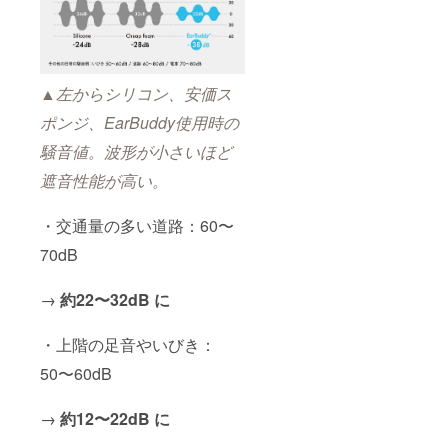
▲左からシリコン、安価ス
ポンジ、EarBuddy使用時の
騒音値。
波形が小さいほど
遮音性能が高い。
・交通量の多い道路：60〜
70dB
→
約22〜32dB に
・上階の足音やいびき：
50〜60dB
→
約12〜22dB に