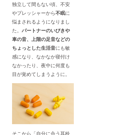
独立して間もない頃、不安
やプレッシャーから
不眠
に
悩まされるようになりまし
た。
パートナーのいびき
や
車の音、上階の足音などの
ちょっとした
生活音
にも敏
感になり、なかなか寝付け
なかったり、夜中に何度も
目が覚めてしまうように。
そこから「自分に合う耳栓