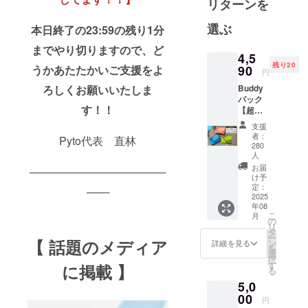
リターンを
セプトに、
選ぶ
日々の睡眠
本日終了の23:59の残り1分
や集中、生
までやり切りますので、ど
4,5
活をサポー
残り20
90
うかあたたかいご支援をよ
円
トする機能
性 × 北欧デ
Buddy
ろしくお願いいたしま
パック
ンマークに
す！！
【超早
着想を得た
割】※先
支援
着300名
シンプルで
者：
Pyto代表 直林
限定※
280
ミニマルな
【日常
人
がら個性の
使いに
お届
──────────────────
最適。
け予
あるデザイ
睡眠・
定：
───
ンが特徴の
2025
仕事・
年08
プロダクト
外出な
こ
月
ど、
の
を展開。
リ
シーン
タ
ー
【 話題のメディア
別に使
ン
詳細を見る
を
い分け
選
Pyto®︎は、毎
択
られる
す
に掲載 】
日を頑張る
る
エント
5,0
あなたと一
リー
00
パッ
緒につく
円
ク】 内