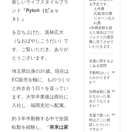
典：
新しいライフスタイルブラ
ステッ
送料無
dy1セッ
る予定です。
CAMPF
カー 一
料
トにつ
人件費
ンド
「Pyto®︎（ピュッ
IRE（m
般販売
※EarBu
き1つず
広報/宣伝費
achi-
予定価
ddy1
つ付属
ト）」
リターン仕入
ya）限
格
セット=
します
れ費
定カ
¥54,000
5ペア入
※目標金額を超
ラー
→¥37,8
り ※割
を立ち上げた、直林広大
えた場合はプロ
Buddy
00
引率は
ジェクトの運営
ステッ
（¥16,2
製品本
（なおばやしこうだい）で
費に充てさせて
カー 一
00引き/
体の販
いただきます。
般販売
す。ご覧いただき、ありが
30%OF
売予定
予定価
F） 1
価格に
とうございます。
格：
セット
対する
支援に関するよ
¥50,000
あた
もので
くある質問
※税込・
り：
す ※付
埼玉県出身の31歳。現在は
送料無
¥1,260
手数料はいく
属品・
料 ※掲
※税込・
らかかります
特典は
EC販売を軸に、ものづくり
載を希
送料無
か？
EarBud
望する
料
dy1セッ
と向き合う日々を送ってい
会社情
※EarBu
目標金額に届
トにつ
報を備
ddy1
ます。大学卒業後は商社に
かなかった場
き1つず
考欄に
セット=
合どうなりま
つ付属
入社し、福岡支社へ配属。
ご記入
5ペア入
すか？
します
くださ
り ※割
い。
引率は
支援で困った
約３年半勤務する中で全国
（会社
製品本
時はどこに相
名・住
体の販
談したらいい
転勤を経験し、『
将来
は家
所・ご
売予定
ですか？