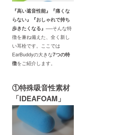
『高い遮音性能』
『痛くな
らない』
『おしゃれで持ち
歩きたくなる』──
そんな特
徴を兼ね備えた、全く新し
い耳栓です。ここでは
EarBuddyの大きな
7つの特
徴
をご紹介します。
①特殊吸音性素材
「IDEAFOAM」