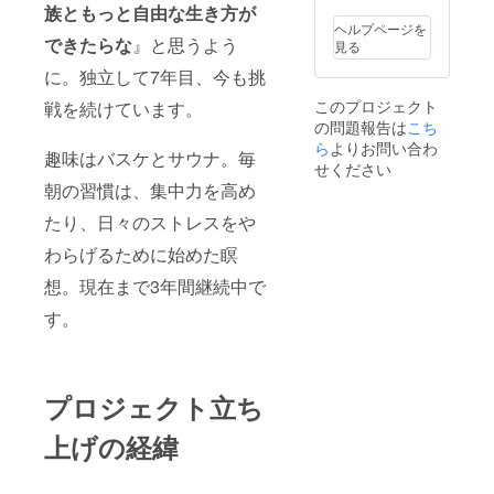
連絡
価格に
族ともっと自由な生き方が
先・HP
対する
ヘルプページを
情報）
もので
できたらな
』と思うよう
見る
※詳細に
す ※付
ついて
に。独立して7年目、今も挑
属品・
は、
特典は
このプロジェクト
戦を続けています。
メール
EarBud
の問題報告は
にてご
こち
dy1セッ
連絡し
トにつ
ら
よりお問い合わ
趣味はバスケとサウナ。毎
ます ※
き1つず
せください
ステッ
つ付属
朝の習慣は、集中力を高め
カーご
します
希望の
たり、日々のストレスをや
方は、
備考欄
わらげるために始めた瞑
に「希
想。現在まで3年間継続中で
望」、
ご希望
す。
されな
い場合
は「不
要」と
ご記入
プロジェクト立ち
くださ
い
上げの経緯