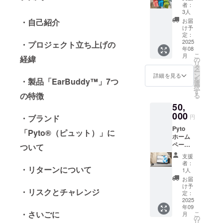
パック
える、
い 付属
り：
者：
【特別
プチギ
品：専
3人
¥1,674
割】
フトに
用ポー
※税込・
お届
・自己紹介
【お客
もぴっ
タブル
け予
送料無
様に
たりの
定：
ケー
料
も、ス
2025
シェア
・プロジェクト立ち上げの
ス・オ
※EarBu
年08
タッフ
パッ
リジナ
ddy1
こ
月
にも。
経緯
ク】 内
の
ルパッ
セット=
リ
コワー
容：
タ
ケー
5ペアで
ー
キング
EarBud
ン
ジ・説
詳細を見る
す ※割
を
・製品「EarBuddy™︎」7つ
スペー
dy 6
選
明書
引率は
択
スやカ
セット
す
（保証
製品本
の特徴
る
フェ、
カ
書） 特
体の販
50,
ゲスト
ラー：2
典：
売予定
ハウス
000
セット
CAMPF
価格に
円
・ブランド
などで
単位で
IRE（m
対する
Pyto
の使
お選び
achi-
「Pyto®︎（ピュット）」に
もので
ホーム
用・設
くださ
ya）限
す ※付
ページ
置にお
ついて
い 付属
定カ
属品・
ロゴ掲
すすめ
品：専
ラー
特典は
支援
載プラ
の30
用ポー
Buddy
者：
EarBud
ン
・リターンについて
セット
タブル
1人
ステッ
dy1セッ
【Pyto
パッ
ケー
カー 一
お届
トにつ
の挑戦
ク】 内
ス・オ
け予
般販売
き1つず
・リスクとチャレンジ
を支え
容：
定：
リジナ
予定価
つ付属
てくれ
2025
EarBud
ルパッ
格
します
年09
るあな
dy 30
ケー
¥10,800
・さいごに
こ
月
たへ。
セット
の
ジ・説
→¥8,64
リ