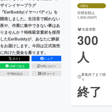
ザインイヤープラグ
159%
『EarBuddy︎︎(イヤーバディ)』を
目標金額は
1,000,000円
開発しました。生活音で眠れない
夜や、作業に集中できない事はあ
支援者数
りませんか？特殊吸音素材を採用
300
したEarBuddyが、あなたに静寂
をお届けします。今回は正式発売
人
に向けた資金を募ります。
ポスト
シェア
LINEで送る
URLコピー
埋め込み
QRコード
募集終了まで残
り
終了