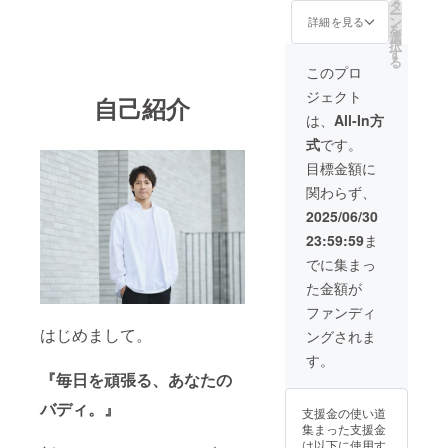
小さな
カ
タ
明書
0
ー
第一歩
ラー：
ン
（保証
詳細を見る
（¥2,16
を
を、一
10セッ
選
書） 特
0引き/
択
緒に刻
ト単位
す
典：
20%OF
る
んでい
でお選
CAMPF
このプロ
F） 1
ただけ
びくだ
IRE（m
セット
ジェクト
たら嬉
さい 付
自己紹介
achi-
あた
しいで
属品：
ya）限
は、
All-In方
り：
す】 内
専用
定カ
¥1,440
式
です。
容：
ポータ
ラー
※税込・
Pytoの
ブル
Buddy
目標金額に
送料無
HPに貴
ケー
ステッ
料
関わらず、
社のロ
ス・オ
カー 一
※EarBu
ゴもし
リジナ
般販売
2025/06/30
ddy1
くは社
ルパッ
予定価
セット=
23:59:59
ま
名を掲
ケー
格
5ペア入
載させ
ジ・説
¥10,800
でに集まっ
り ※割
ていた
明書
→¥
引率は
た金額が
だきま
（保証
¥9,720
製品本
す。 期
書） 特
（¥1,08
ファンディ
体の販
間：1年
典：
0引き/
売予定
はじめまして。
ングされま
間 開始
CAMPF
10%OF
価格に
時期：
IRE（m
F） 1
す。
対する
2025年
achi-
セット
もので
『毎日を頑張る、あなたの
9月初旬
ya）限
あた
す ※付
HP運用
定カ
バディ。』
り：
属品・
支援金の使い道
開始後
ラー
¥1,620
特典は
集まった支援金
順次 特
Buddy
※税込・
EarBud
は以下に使用す