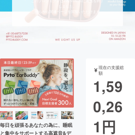
このプロジェクトは2025/06/30に募集を終了
しました。
まちづくり・地域活性化
こちらから関連ページを閲覧いただけます。
CAMPFIRE for Social Good
CAMPFIRE Creation
CAMPFIREふるさと納税
machi-ya
コミュニティ
現在の支援総
額
1,59
0,26
1
円
毎日を頑張るあなたの為に、睡眠
と集中をサポートする高遮音&デ