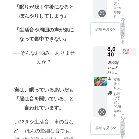
仕事・
IRE（m
定：
定カ
『眠りが浅く午後になると
外出な
2025
achi-
ラー
年08
ど、
ya）限
Buddy
ぼんやりしてしまう』
こ
月
シーン
定カ
の
ステッ
リ
別に使
ラー
タ
カー 一
ー
い分け
Buddy
ン
『生活音や周囲の声が気に
詳細を見る
般販売
を
られる
ステッ
選
予定価
択
エント
なって集中できない』
カー 一
す
格
る
リー
般販売
¥5,400
8,6
パッ
予定価
→¥4,59
残り
──そんなお悩み、ありませ
ク】 内
40
格：
140
0
円
容：
¥5,000
（¥810
んか？
Buddy
EarBud
※税込・
引き/
シェア
dy 3
送料無
15%OF
パック
セット
料 ※ス
F） 1
【超早
カ
テッ
セット
支援
割】※先
ラー：1
カーご
者：
あた
着150名
セット
希望の
10人
実は、眠っているあいだも
り：
限定※
ずつお
方は、
お届
¥1,530
【最近
選びく
「脳は音を聞いている」と
備考欄
け予
※税込・
あなた
ださい
定：
に必ず
送料無
の周り
2025
言われています。
付属
「希
料
年08
に「よ
品：専
望」、
※EarBu
こ
月
く眠れ
用ポー
の
希望さ
ddy1
リ
いびきや生活音、車の音な
ない、
タブル
タ
れない
セット=
ー
生活音
ケー
ン
方は
詳細を見る
5ペア入
ど──ほんの些細な音でも、
を
が気に
ス・オ
選
「不
り ※割
択
なる」
リジナ
す
要」と
引率は