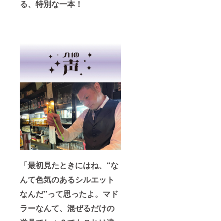
額にな
る、特別な一本！
ン付属
工） ・
ります
品）1個
RODAN
※ご注文
・窒化
前框
状況、
処理済
サイズ
使用部
みCutie
（Cutie
材の供
専用焼
四角形
給状
き網1枚
組立
況、製
〈焚き
時）：
造工程
火台
150×15
上の都
RODAN
0×150
合等に
詳細〉
(mm)
より出
・
サイズ
荷時期
RODAN
（収納
が遅れ
Cutie
時）：
る場合
サイ
150×28
があり
ズ：
5×17
ます ※
140×14
(mm)
皆様の
5×6
重
支援に
(mm)
量：約
より量
重量：
1kg
産効率
約250g
材質：
「最初見たときにはね、“な
が向上
材
鉄（窒
した場
質：鉄
んて色気のあるシルエット
化処理
合、販
（窒化
加工）
売予定
なんだ”って思ったよ。マド
処理加
・保
価格が
工） ・
証：初
ラーなんて、混ぜるだけの
下がる
RODAN
期不良
可能性
前框
対応 ・