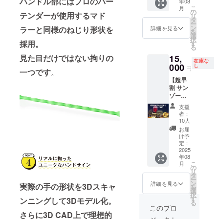
ハンドル部にはプロのバー
年08
に貼付
IRE限定
人気の
皆様の
こ
月
された
セッ
の
焚き火
支援に
テンダーが使用するマド
リ
ラベル
ト！ 大
タ
台で、
より量
ー
や注意
好評に
ン
大きな
詳細を見る
ラーと同様のねじり形状を
産効率
を
書きを
つき増
選
薪でも
が向上
択
ご確認
産を決
採用。
す
優雅に
した場
る
くださ
定！ 通
焚き火
合、販
15,
見た目だけではない拘りの
い。 ※
常入手
を楽し
売予定
在庫な
000
リター
が難し
し
めるデ
価格が
円
一つです
。
ンはす
いサン
ザイン
下がる
【超早
べて
ゾー工
ながら
可能性
割 サン
税・送
務店
非常に
もござ
ゾー工
料込み
の“窒化
コンパ
いま
務店と
の金額
処理”を
クトに
す。
支援
横浜の
になり
施した
折りた
者：
2025年
夜景を
ます ※
焚き火
10人
ためる
8月頃か
見なが
ご注文
台
ことが
お届
らオン
ら
状況、
「ROD
け予
人気の
ライン
BBQ♬
定：
使用部
AN（ロ
秘密で
ショッ
～マド
2025
材の供
ダン）
す。 そ
プなど
年08
ラーや
給状
」。 お
のロダ
にて一
こ
月
キャン
の
況、製
しゃれ
ンの一
般販売
リ
プにつ
タ
造工程
なキャ
部の
開始予
ー
いて語
ン
上の都
ンプ好
詳細を見る
パーツ
実際の手の形状を3Dスキャ
定です
を
り合う
選
合等に
きに大
とオプ
択
会～】
す
より出
人気の
ンニングして3Dモデル化。
ション
る
CAMPF
荷時期
焚き火
このプロ
品「ロ
IRE限
さらに3D CAD上で理想的
が遅れ
台で、
ダン