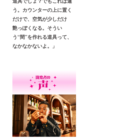
道具でしょ？でもこれは違
もござ
サイズ
製造
いま
（Cutie
国：日
う。カウンターの上に置く
す。
四角形
本製 ・
2025年
組立
製造販
だけで、空気が少しだけ
8月頃か
時）：
売元：
らオン
艶っぽくなる。そうい
150×15
株式会
ライン
0×150
社
ショッ
う“間”を作れる道具って、
(mm)
DON'T
プなど
サイズ
THINK
なかなかないよ。」
にて一
（収納
FEEL ・
般販売
時）：
使用方
開始予
150×28
法：引
定です
5×17
火しや
(mm)
すいも
重
のの傍
量：約
では使
1kg
用しな
材質：
いでく
鉄（窒
ださ
化処理
い。 ※
加工）
リター
・保
ンはす
証：初
べて
期不良
税・送
対応 ・
料込み
製造
の金額
国：日
になり
本製 ・
ます ※