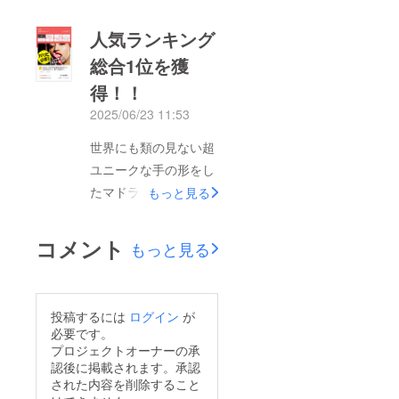
た。誠にありがとうご
るのは…… ＼リター
ざいます。また折角当
ン追加・第二弾！／第
人気ランキング
プロジェクトにお越し
一弾では「ハンドラー
総合1位を獲
頂いたのに完売状態と
単体の早割10％OFFリ
得！！
なりご迷惑をお掛けし
ターン」を追加しまし
ました。本日「早割
2025/06/23 11:53
たが、 今回はセット
10％OFF」の3アイテ
リターンの【早割・
世界にも類の見ない超
ムを追加しましたの
10％OFF】バージョン
ユニークな手の形をし
で、どうぞご支援をお
が新登場！このセッ
たマドラー『ハンド
もっと見る
願い致します。追加し
ト、ただの「マドラー
ラー』をご支援頂きあ
たアイテムは以下とな
＋炭火焼き台」じゃあ
りがとうございます。
コメント
ります。①【早割
もっと見る
りません。・RODAN
本プロジェクトを6／
（10%OFF）】
Cutie＋前框を炭火焼
19（木）19時に公開
CAMPFIRE限定
き台として応用 ・窒
し、毎日更新する人気
PRICE！割引したマド
投稿するには
ログイン
が
化処理で歪みにくく丈
ランキングにおいて公
必要です。
ラーを1本お届け！ 販
夫な専用焼き網つき
開当日に総合1位を獲
プロジェクトオーナーの承
売予定価格4,400円
（CAMPFIRE限定）
認後に掲載されます。承認
得！！スタッフ一同ご
→《10%OFF》3,960
された内容を削除すること
・少ない炭でも火力
支援頂いた皆様には大