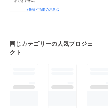
はできません。
円〈内容〉・ ハンド
が出せる高さ調整つき
変感謝をしておりま
ラー ピンク 1本②【早
・ハンドラーでシェ
※投稿する際の注意点
す。引き続き『ハンド
割（10%OFF）】
イクした一杯と楽し
ラー』のご支援をどう
CAMPFIRE限定
む、最高の焼き時間焼
ぞよろしくお願い致し
PRICE！割引したマド
き鳥、焼肉、ステー
ます。
ラーを1本お届け！ 販
キ… そして冷たいハ
売予定価格4,400円
イボールでカンパイで
同じカテゴリーの人気プロジェ
→《10%OFF》3,960
きる、大人の夏セット
円〈内容〉・ハンド
です。▼セット内容
クト
ラー ルミナス 1本
（10％OFF／数量限
③【早割
定）▼ ・アゲアゲマ
（10%OFF）】
ドラー「ハンドラー」
CAMPFIRE限定
1本（ピンク or ルミナ
PRICE！割引したマド
ス） ・焚き火台
ラーを2本お届け！ 販
RODAN Cutie 1セット
売予定価格8,800円
・焚き火台 RODAN
→《10%OFF》7,920
前框 1個 ・窒化処理
円〈内容〉 ・ハンド
済み Cutie専用焼き網