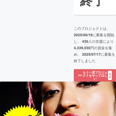
終了
このプロジェクトは、
2025/06/19
に募集を開始
し、
430
人の支援により
4,339,030
円の資金を集
め、
2025/07/17
に募集を
終了しました
もう一度プロジェ
4
クトをやってほし
3
い