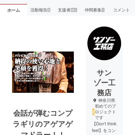
活動報告
支援者
仲間募集
コメント
ホーム
3
99+
1
サン
ゾー工
務店
神奈川県
初めてのプ
会話が弾むコンプ
ロジェクト
です
ラギリの
アゲアゲ
【Don't think
feel】をコン
マドラー！！