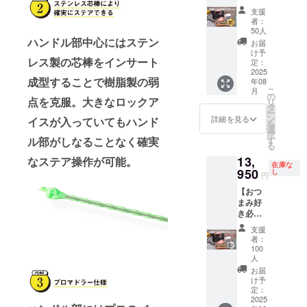
ライン
す。
名称：
見？！
ンク 1
る場合
支援
ショッ
2025年
しじみ
カッコ
本 ・ハ
があり
者：
プなど
8月頃か
加工食
いい炭
ンド
50人
ます ※
にて一
らオン
品（1日
火焼き
ハンドル部中心にはステン
ラー ル
皆様の
お届
般販売
ライン
摂取目
セッ
ミナス
け予
支援に
開始予
ショッ
安量 4
レス製の芯棒をインサート
ト】
1本 ※リ
定：
より量
定です
プなど
粒） ・
CAMPF
2025
ターン
産効率
成型することで樹脂製の弱
にて一
内容
年08
IRE限定
はすべ
が向上
こ
般販売
月
量：20
セッ
て税・
の
した場
点を克服。大きなロックア
リ
開始予
粒
ト！ 通
送料込
タ
合、販
ー
定です
（5.8g
常入手
みの金
ン
詳細を見る
イスが入っていてもハンド
売予定
を
） 原材
が難し
額にな
選
価格が
択
料及び
いサン
ります
ル部がしなることなく確実
す
下がる
る
添加物
ゾー工
※ご注文
可能性
等の食
13,
なステア操作が可能。
務店
状況、
もござ
在庫な
品表示
の“窒化
950
使用部
し
います
円
はお届
処理”を
材の供
2025年
け商品
【おつ
施した
給状
8月頃か
のラベ
まみ好
焚き火
況、製
らオン
ルに表
き必
台
造工程
ライン
記され
見？！
「ROD
上の都
ショッ
支援
ます。
カッコ
AN（ロ
合等に
者：
プなど
商品開
いい炭
ダン）
より出
100
にて一
封前に
火焼き
」。 お
人
荷時期
般販売
は必ず
セット
しゃれ
が遅れ
お届
開始予
お届け
第二
なキャ
け予
る場合
定です
のリ
弾！】
定：
ンプ好
があり
2025
ターン
CAMPF
きに大
ます ※