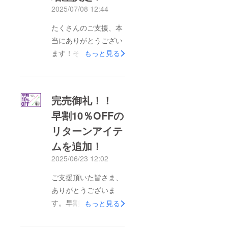
2025/07/08 12:44
たくさんのご支援、本
当にありがとうござい
ます！その中で
もっと見る
も、、、 コンプラギ
リのアゲアゲマド
ラー！！「ハンド
完売御礼！！
ラー」と RODAN
早割10％OFFの
Cutieを組み合わせた
リターンアイテ
【おつまみ好き必
見？！カッコいい炭火
ムを追加！
焼きセット】 超早
2025/06/23 12:02
割・20％OFFリターン
ご支援頂いた皆さま、
は即日完売！この反響
ありがとうございま
を受けて、急遽【増
す。早割20％のハンド
もっと見る
産】が決定しました！
ラーが完売となりまし
そして今回お知らせす