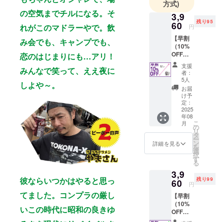
方式)
の空気までチルになる。そ
3,9
残り95
60
れがこのマドラーやで。飲
円
【早割
み会でも、キャンプでも、
（10%
OFF）
恋のはじまりにも…アリ！
】
支援
みんなで笑って、ええ夜に
CAMPF
者：
IRE限定
5人
しよや～。
PRICE
お届
！割引
け予
したマ
定：
ドラー
2025
年08
を1本お
こ
月
届け！
の
リ
販売予
タ
ー
定価格
ン
詳細を見る
を
4,400円
選
択
→《10
す
る
%OFF
3,9
》3,960
彼ならいつかはやると思っ
残り99
円 〈内
60
円
容〉 ・
てました。コンプラの厳し
【早割
ハンド
（10%
ラー ピ
いこの時代に昭和の良きゆ
OFF）
ンク 1
】
本 ※リ