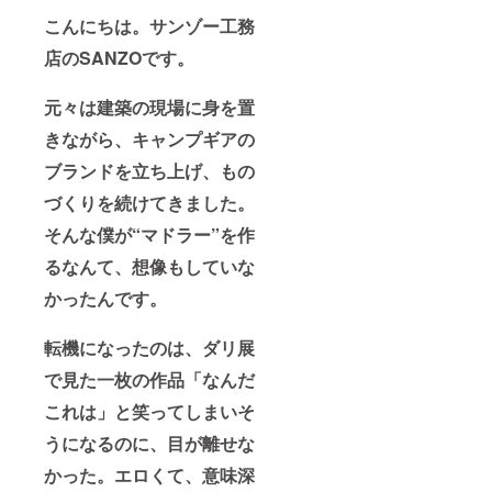
製造販
ご注文
こんにちは。サンゾー工務
売元：
状況、
株式会
使用部
店のSANZOです。
社
材の供
DON'T
給状
THINK
況、製
元々は建築の現場に身を置
FEEL ・
造工程
使用方
上の都
きながら、キャンプギアの
法：引
合等に
火しや
ブランドを立ち上げ、もの
より出
すいも
荷時期
づくりを続けてきました。
のの傍
が遅れ
では使
る場合
そんな僕が“マドラー”を作
用しな
があり
いでく
ます
るなんて、想像もしていな
ださ
い。 ※
かったんです。
リター
ンはす
べて
転機になったのは、ダリ展
税・送
で見た一枚の作品「なんだ
料込み
の金額
これは」と笑ってしまいそ
になり
ます ※
うになるのに、目が離せな
ご注文
状況、
かった。エロくて、意味深
使用部