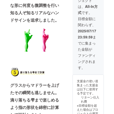
ジェクト
定！ サ
る場合
大きな
Cutie」
な形に何度も微調整を行い
ンゾー
があり
薪でも
は、
All-In方
を組み
工務店
ます ※
優雅に
合わせ
知る人ぞ知るリアルなハン
式
です。
のス
皆様の
焚き火
ること
タッフ
支援に
を楽し
目標金額に
で炭火
ドサインを追求しました。
と一緒
より量
めるデ
焼台に
関わらず、
に横浜
産効率
ザイン
早変わ
の夜景
が向上
ながら
2025/07/17
りする
を見な
した場
非常に
セット
23:59:59
ま
がらの
合、販
コンパ
を、ハ
BBQに
売予定
クトに
でに集まっ
ンド
ご招
価格が
折りた
ラーの
た金額が
待。美
下がる
ためる
支援者
味しい
可能性
ことが
ファンディ
の方向
お酒と
もござ
人気の
けに特
ングされま
豪華な
いま
秘密で
別にご
BBQグ
す。
す。 そ
す。
用意し
リルを
2025年
のロダ
まし
楽しみ
8月頃か
ンの一
た！ さ
ながら
らオン
部の
らにロ
支援金の使い道
昭和時
ライン
パーツ
ダンの
グラスからマドラーを上げ
集まった支援金
代のネ
ショッ
とオプ
象徴で
は以下に使用す
タやハ
プなど
ション
たその瞬間も逃しません。
ある“窒
る予定です。
ンド
にて一
品「ロ
化処
リターン仕入
ラー、
滴り落ちる雫まで楽しめる
般販売
ダン
理”を施
れ費
キャン
開始予
Cutie」
した専
※目標金額を超
よう指の形状を綿密に計算
プにつ
定です
を組み
用の焼
えた場合はプロ
いて語
合わせ
き網も
ジェクトの運営