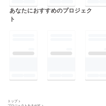
ラー ピンク 1本・ハン
1枚（CAMPFIRE限
ドラー ルミナス 1本
定）--- ＼数量限定・
あなたにおすすめのプロジェク
早い者勝ち！／ （ハ
ト
ンドラー1本からのリ
ターンもまだありま
す） https://camp-
fire.jp/projects/802046
/view ※プロジェクト
は【7月17日（水）ま
で】の期間限定です ※
割引リターンは数量限
定・先着順となります
---夏の晩酌が、もっ
とアガる。
トップ
>
プロジェクトをさがす
>