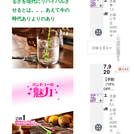
るさを現代にリバイバルさ
支援
CAMPF
ターン
者：
IRE限定
はすべ
せるとは。。。あえて今の
1人
PRICE
て税・
お届
！割引
時代ありよりのあり
送料込
け予
したマ
みの金
定：
ドラー
2025
額にな
年08
を1本お
ります
こ
月
届け！
※ご注文
の
リ
販売予
状況、
タ
ー
定価格
使用部
ン
詳細を見る
を
4,400円
材の供
選
択
→《10
給状
す
る
%OFF
況、製
7,9
》3,960
造工程
残り45
円 〈内
20
上の都
円
容〉 ・
合等に
【早割
ハンド
より出
（10%
ラー ル
荷時期
OFF）
ミナス
が遅れ
】
1本 ※リ
る場合
支援
CAMPF
ターン
があり
者：
IRE限定
はすべ
ます ※
5人
PRICE
て税・
皆様の
お届
！割引
送料込
支援に
け予
したマ
みの金
定：
より量
ドラー
2025
額にな
産効率
年08
を2本お
ります
が向上
こ
月
届け！
※ご注文
の
した場