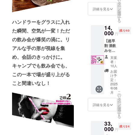
リ
販売予
状況、
タ
合、販
ー
定価格
使用部
ン
売予定
詳細を見る
を
8,800円
材の供
選
価格が
択
→《10
給状
す
下がる
る
ハンドラーをグラスに入れ
%OFF
況、製
可能性
14,
》7,920
造工程
もござ
た瞬間、空気が一変！ただ
残り40
円 〈内
000
上の都
いま
円
容〉 ・
合等に
す。
の飲み会が爆笑の渦に。リ
【超早
ハンド
より出
2025年
割 酒飲
ラー ピ
荷時期
アルな手の形が視線を集
8月頃か
みセッ
ンク 1
が遅れ
らオン
ト】
本 ・ハ
め、会話のきっかけに。
る場合
ライン
支援
CAMPF
ンド
があり
ショッ
者：
キャンプでも飲み会でも、
IRE限定
ラー ル
ます ※
10人
プなど
販売！
ミナス
皆様の
にて一
お届
この一本で場が盛り上がる
２色の
1本 ※リ
支援に
け予
般販売
ハンド
ターン
定：
より量
開始予
こと間違いなし！
ラー、
2025
はすべ
産効率
定です
年08
キャン
て税・
が向上
こ
月
パーに
送料込
の
した場
リ
は人気
みの金
タ
合、販
ー
のサン
額にな
ン
売予定
詳細を見る
を
ゾー工
ります
選
価格が
択
務店の
※ご注文
す
下がる
る
蓄光
状況、
可能性
33,
コース
使用部
もござ
残り24
ター、
000
材の供
いま
円
そして
給状
す。