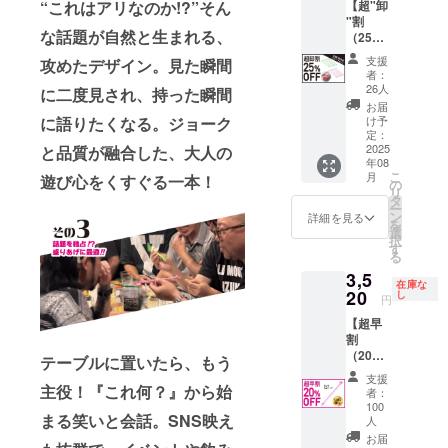
【超"卸
“これはアリなのか!?”そん
酒飲み
況、製
2025年
"割
には避
造工程
8月頃か
な話題が自然と生まれる、
（25%
けて通
上の都
らオン
OFF）
れない
合等に
ライン
支援
攻めたデザイン。見た瞬間
】
二日酔
より出
ショッ
者：
CAMPF
いに効
荷時期
26人
プなど
に二度見され、持った瞬間
IRE限定
くだと
が遅れ
にて一
お届
PRICE
か、よ
る場合
け予
に語りたくなる。ジョーク
般販売
！ 夜の
くわか
定：
があり
開始予
お店・
2025
と品質が融合した、大人の
ならな
ます ※
定です
年08
飲食
い！？
皆様の
こ
月
遊び心をくすぐる一本！
店・ア
だとか
の
支援に
リ
ウトド
色々な
タ
より量
ー
ア
評価が
ン
産効率
詳細を見る
を
ショッ
あるオ
選
が向上
択
プ・グ
ルニチ
す
した場
る
ルキャ
ンたっ
合、販
3,5
ン向
ぷりの
売予定
在庫な
け！ 販
20
タブ
し
価格が
円
売予定
レット
下がる
【超早
価格
「カン
可能性
割
44,000
ゾー工
もござ
（20%
円
務店」
テーブルに置いたら、もう
いま
OFF）
→《25
をパッ
す。
支援
】
主役！『これ何？』から始
%OFF
クにし
2025年
者：
CAMPF
》
たお酒
100
8月頃か
まる笑いと会話。SNS映え
IRE限定
33,000
人
好きに
らオン
PRICE
円 〈内
うれし
お届
ライン