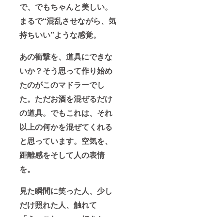
材の供
で、でもちゃんと美しい。
給状
況、製
まるで“混乱させながら、気
造工程
持ちいい”ような感覚。
上の都
合等に
より出
あの衝撃を、道具にできな
荷時期
が遅れ
いか？そう思って作り始め
る場合
があり
たのがこのマドラーでし
ます
た。ただお酒を混ぜるだけ
の道具。でもこれは、それ
以上の何かを混ぜてくれる
と思っています。空気を、
距離感をそして人の表情
を。
見た瞬間に笑った人、少し
だけ照れた人、触れて