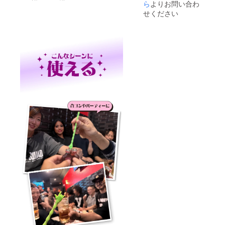
》3,520
ら
よりお問い合わ
♬ 窒
テーキ
円 〈内
化処理
せください
などを
容〉 ・
を施す
網焼き
横浜の
ことで
で楽し
夜景が
網が熱
める
見える
で歪み
セット
BBQレ
にくく
です。
ストラ
なるの
焼き鳥
ンにご
が特長
やお肉
招待 ・
です。
を焼き
マド
Cutieの
ながら
ラー ピ
底板は
ハンド
ンク 1
高さ調
ラーで
本 ・マ
整がで
シェイ
ドラー
きるの
クした
ルミナ
で、少
ハイ
ス 1本 ※
ない炭
ボール
現地ま
でもき
でカン
での交
ちんと
パ
通費は
焼くこ
イ！！
ご負担
とがで
炭の火
くださ
き、焼
起こし
い ※開
き鳥や
が難し
催予定
焼き
いと
日時
肉、ス
思って
は、
テーキ
いる
2025年
などを
方、ラ
8月
網焼き
イター