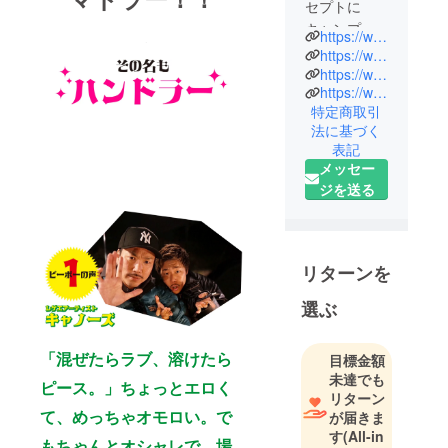
セプトに
キャンプ経
https://www.3zo.online/
験を活かし
https://www.instagram.com/sanzokoumuten/
た独自の視
https://www.instagram.com/3zo.official/
https://www.youtube.com/@sanzokoumuten1776
点から
特定商取引
キャンプギ
法に基づく
アの開発を
表記
行っていま
メッセー
す。
ジを送る
またキャン
プを通し
て、考えず
に色々なこ
リターンを
とを感じて
選ぶ
楽しいキャ
ンプライフ
「混ぜたらラブ、溶けたら
を！という
目標金額
未達でも
願いもコン
ピース。」ちょっとエロく
リターン
セプトに込
て、めっちゃオモロい。で
が届きま
めておりま
す
(All-in
もちゃんとオシャレで、場
す。