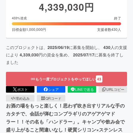
4,339,030
円
終了
433
%達成
目標金額
1,000,000
円
支援者数
430
人
このプロジェクトは、
2025/06/19
に募集を開始し、
430
人の支援
により
4,339,030
円の資金を集め、
2025/07/17
に募集を終了し
ました
もう一度プロジェクトをやってほしい
43
ポスト
シェア
LINEで送る
URLコピー
埋め込み
QRコード
お酒の場をもっと楽しく！思わず吹き出すリアルな手の
カタチで、会話が弾むコンプラギリのアゲアゲマド
ラー！！その名も「ハンドラー」。キャンプや飲み会で
盛り上がること間違いなし！硬質シリコン×ステンレス