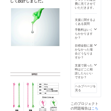
して設計しました。
り合い
ること
付け
費に充てさせて
ましょ
で炭火
ちゃい
いただきます。
う♬
焼台に
ます
2025年
早変わ
♬ 窒
8月
りする
化処理
支援に関するよ
22（金
セット
を施す
くある質問
）17:00
を、ハ
ことで
より開
手数料はいく
ンド
網が熱
催予
らかかります
ラーの
で歪み
定。当
か？
支援者
にくく
日程で
の方向
なるの
スケ
目標金額に届
けに特
が特長
ジュー
かなかった場
別にご
です。
ルが確
合どうなりま
用意し
Cutieの
保でき
すか？
まし
底板は
る方の
た！ さ
高さ調
ご支援
支援で困った
らにロ
整がで
をお待
時はどこに相
ダンの
きるの
ちして
談したらいい
象徴で
で、少
おりま
ですか？
ある“窒
ない炭
す！ マ
化処
でもき
ドラー
理”を施
ちんと
ヘルプページを
の販売
した専
焼くこ
見る
予定価
用の焼
とがで
格4,400
き網も
き、焼
円
付け
き鳥や
このプロジェクト
→《20
ちゃい
焼き
の問題報告は
%OFF
こち
ます
肉、ス