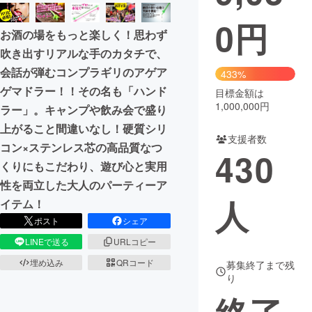
0
円
まちづくり・地域活性化
お酒の場をもっと楽しく！思わず
吹き出すリアルな手のカタチで、
CAMPFIRE for Social Good
CAMPFIRE Creation
会話が弾むコンプラギリのアゲア
433%
CAMPFIREふるさと納税
machi-ya
コミュニティ
ゲマドラー！！その名も「ハンド
目標金額は
1,000,000円
ラー」。キャンプや飲み会で盛り
上がること間違いなし！硬質シリ
支援者数
コン×ステンレス芯の高品質なつ
430
くりにもこだわり、遊び心と実用
性を両立した大人のパーティーア
人
イテム！
ポスト
シェア
LINEで送る
URLコピー
埋め込み
QRコード
募集終了まで残
り