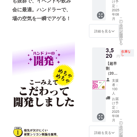
も抜群で、イベントや飲み
！割引
容〉 ・
け予
いセッ
ショッ
したマ
定：
ハンド
ト！！
プなど
会に最適。ハンドラーで、
2025
ドラー
ラー ピ
割引し
にて一
年08
を１本
ンク 5
たマド
場の空気を一瞬でアゲる！
般販売
こ
月
お届
の
本 ・ハ
ラーと
開始予
リ
け！ 販
タ
ンド
サン
定です
ー
売予定
ン
ラー ル
詳細を見る
ゾー工
を
価格
選
ミナス
務店酒
択
4,400円
す
5本 備
飲み
る
→《20
考欄に
セット
3,5
%OFF
「店舗
をお届
在庫な
20
》3,520
し
名」ま
け！ マ
円
円 〈内
たは
ドラー
【超早
容〉 ・
「団体
の販売
割
ハンド
名」
予定価
（20%
ラー ピ
「企業
格4,400
OFF）
ンク 1
名」を
円
支援
】
本 ※リ
ご入力
者：
→《20
CAMPF
ターン
100
くださ
%OFF
IRE限定
人
はすべ
い！ ※
》3,520
PRICE
て税・
お届
リター
円 〈内
！割引
け予
送料込
ンはす
容〉 ・
したマ
定：
みの金
べて
ハンド
2025
ドラー
額にな
税・送
ラー ピ
年08
を1本お
ります
料込み
ンク 1
こ
月
届け！
の
※ご注文
の金額
本 ・ハ
リ
販売予
タ
状況、
になり
ンド
ー
定価格
ン
詳細を見る
使用部
ます ※
ラー ル
を
4,400円