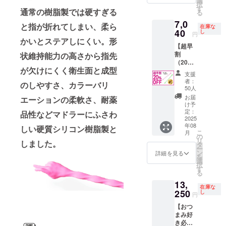
選
材の供
ご注文
ミナス
択
→《20
す
給状
通常の樹脂製では硬すぎる
状況、
1本 ・
る
%OFF
況、製
使用部
コース
7,0
》3,520
と指が折れてしまい、柔ら
造工程
材の供
在庫な
ター2枚
40
円 〈内
し
上の都
円
給状
・カン
かいとステアしにくい。形
容〉 ・
合等に
況、製
ゾー工
【超早
ハンド
より出
造工程
務店 5
割
状維持能力の高さから指先
ラー ル
荷時期
上の都
袋
（20%
ミナス
が遅れ
合等に
〈コー
が欠けにくく衛生面と成型
OFF）
1本 ※リ
る場合
支援
より出
スター2
】
ターン
者：
があり
荷時期
のしやすさ、カラーバリ
枚 詳
CAMPF
はすべ
50人
ます ※
が遅れ
細〉 ・
IRE限定
て税・
お届
エーションの柔軟さ、耐薬
皆様の
る場合
ゴムゴ
PRICE
送料込
け予
支援に
があり
ムの
！割引
定：
みの金
品性などマドラーにふさわ
より量
ます ※
コース
したマ
2025
額にな
産効率
皆様の
ター
年08
ドラー
しい硬質シリコン樹脂製と
ります
が向上
支援に
こ
(Brick/
月
を2本お
の
※ご注文
した場
より量
リ
Banna
しました。
届け！
タ
状況、
合、販
産効率
ー
セット
販売予
ン
使用部
詳細を見る
売予定
が向上
を
計2枚入
定価格
選
材の供
価格が
した場
択
り) ・サ
8,800円
す
給状
下がる
合、販
る
イズ：
→《20
況、製
可能性
売予定
95mm×
13,
%OFF
造工程
もござ
在庫な
価格が
95mm
》7,040
250
し
上の都
円
います
下がる
〈カン
円 〈内
合等に
2025年
可能性
ゾー工
【おつ
容〉 ・
より出
8月頃か
もござ
務店 詳
まみ好
ハンド
荷時期
らオン
いま
細〉 ・
き必
ラー ピ
が遅れ