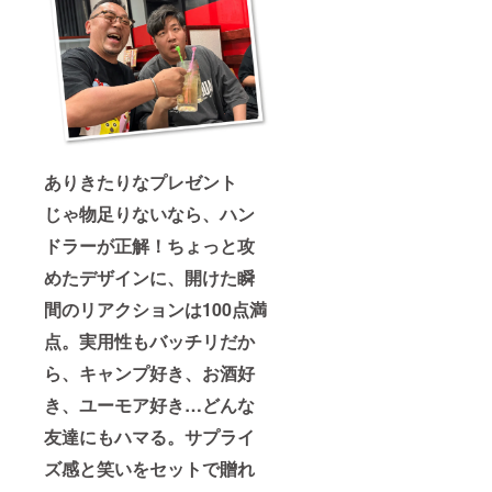
対応さ
売され
RODAN
せてい
ている
前框
ただく
ので手
（ロダ
場合が
軽に楽
ン付属
ござい
しめま
品）1個
ます ※
すよー
・窒化
天候や
(^ ^)
処理済
その他
〈内
みCutie
の理由
容〉 ・
専用焼
により
ハンド
き網1枚
ありきたりなプレゼント
日程を
ラー ピ
〈焚き
変更す
ンク or
火台
じゃ物足りないなら、ハン
る場合
ルミナ
RODAN
がござ
ス1本
詳細〉
ドラーが正解！ちょっと攻
いま
・焚き
・
す。そ
火台
RODAN
めたデザインに、開けた瞬
の際は
RODAN
Cutie
改めて
間のリアクションは100点満
Cutie（
サイ
日程調
ロダン
ズ：
整の上
点。実用性もバッチリだか
オプ
140×14
お知ら
ション
5×6
ら、キャンプ好き、お酒好
せしま
品）1
(mm)
す ※リ
セット
重量：
き、ユーモア好き…どんな
ターン
・焚き
約250g
はすべ
火台
材
友達にもハマる。サプライ
て税・
RODAN
質：鉄
送料込
前框
ズ感と笑いをセットで贈れ
（窒化
みの金
（ロダ
処理加