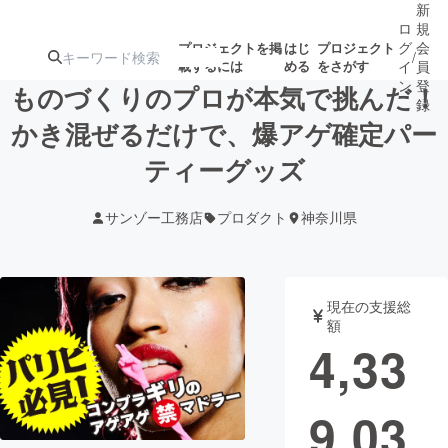
新
ロ
規
グ
会
プロジェクトを掲
はじ
プロジェクト
/
載するには
める
をさがす
イ
員
ン
登
ものづくりのプロが本気で挑んだ！
録
かき混ぜるだけで、爆アゲ確定パー
ティーグッズ
人気のプロ
注目のリ
注目の新着プロ
募集終了が近いプ
もうすぐ公開
ジェクト
ターン
ジェクト
ロジェクト
されます
サンゾー工務店
プロダクト
神奈川県
アート・写真
音楽
現在の支援総
テクノロジー・ガジェット
ゲーム・サ
額
4,33
映像・映画
書籍・雑誌
9,03
ビジネス・起業
チャレンジ