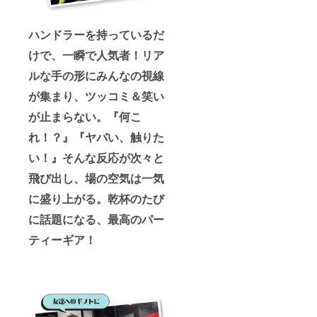
22（金
で楽し
で着火
）17:00
める
できる
となっ
セット
炭も発
ハンドラーを持っているだ
ており
です。
売され
ます ※
焼き鳥
ている
けで、一瞬で人気者！リア
開催場
やお肉
ので手
所詳細
を焼き
ルな手の形にみんなの視線
軽に楽
は、プ
ながら
しめま
ロジェ
が集まり、ツッコミ＆笑い
ハンド
すよー
クト終
ラーで
(^ ^)
が止まらない。『何こ
了後に
シェイ
〈内
支援者
クした
容〉 ・
れ！？』『ヤバい、触りた
様にの
ハイ
ハンド
みメー
ボール
ラー ピ
い！』そんな反応が次々と
ルまた
でカン
ンク or
はメッ
パ
飛び出し、場の空気は一気
ルミナ
セージ
イ！！
ス1本
にてお
に盛り上がる。乾杯のたび
炭の火
・焚き
知らせ
起こし
火台
に話題になる、最高のパー
します
が難し
RODAN
※開催日
いと
Cutie（
ティーギア！
に都合
思って
ロダン
等で来
いる
オプ
られな
方、ラ
ション
い場合
イター
品）1
は、代
で着火
セット
替品な
できる
・焚き
どでご
炭も発
火台