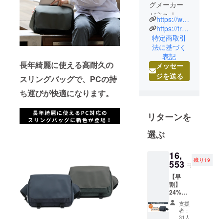
グメーカー
が立ち上げ
https://www.instagram.com/trideal_official/
たブラン
https://trideal.jp/
ド"TRIDEAL"
特定商取引
法に基づく
です。
表記
長年綺麗に使える高耐久の
メッセー
TRIDEALと
ジを送る
スリングバッグで、PCの持
は3を意味す
る「TRI」と
ち運びが快適になります。
理想や信念
を指す
リターンを
「IDEAL」を
選ぶ
組み合わせ
た造語で
16,
す。
残り19
553
円
#1_MATRRI
【早
割】
AL
24%OF
上質な素
Fタフ
支援
ビッグ
材、パーツ
者：
スリン
31人