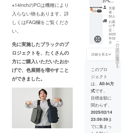
27%OF
は送料
※14inchのPCは機種により
Fタフ
と消費
支援
ビッグ
税が含
者：
入らない物もあります。詳
スリン
まれて
50人
グバッ
います
しくはFAQ欄をご覧くださ
お届
グ カー
け予
キ1pcs
定：
い。
■先着50
2025
年02
名様限
こ
月
先に実施したブラックのプ
定 ■一
の
リ
般販売
タ
ー
ロジェクトを、たくさんの
価格
ン
詳細を見る
を
21,780
選
方にご購入いただいたおか
択
円の
す
る
27%OF
このプロ
げで、色展開を増やすこと
Fでご提
ジェクト
供 ■リ
ができました。
ターン
は、
All-In方
価格に
式
です。
は送料
と消費
目標金額に
税が含
関わらず、
まれて
います
2025/02/14
23:59:59
ま
でに集まっ