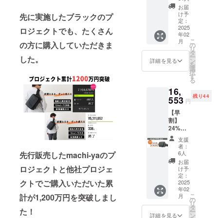
を厳選して
グバッ
お届
使用
グ ネイ
け予
先に実施したブラックのプ
ビー
定：
1pcs ■
2025
ロジェクトでも、たくさん
#2_FUNCTI
年02
先着50
こ
月
ON
名様限
の方に購入していただきま
の
リ
定 ■一
タ
ユーザーが
ー
した。
般販売
ン
詳細を見る
を
快適に使え
価格
選
択
21,780
る機能性
す
る
円の
16,
24%OF
#3_TOUGH
残り44
Fでご提
553
円
供 ■リ
NESS
【早
ターン
丈夫で長持
割】
価格に
24%OF
ちする設計
は送料
Fタフ
と消費
支援
ビッグ
税が含
者：
この3つの信
スリン
まれて
6人
先行販売したmachi-yaのプ
グバッ
います
念を軸に長
お届
グ カー
ロジェクトと他社プロジェ
け予
年のメー
キ1pcs
定：
カーとして
クトでご購入いただいた累
■先着50
2025
年02
名様限
の知見を盛
こ
月
計が1,200万円を突破しまし
定 ■一
の
リ
り込みなが
般販売
タ
た！
ー
価格
ら商品開発
ン
詳細を見る