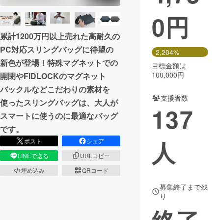
0
円
まちづくり・地域活性化
累計1200万円以上売れた高耐久の
PC対応スリングバッグに待望の
CAMPFIRE for Social Good
CAMPFIRE Creation
2,204%
新色が登場！特殊マグネットでの
CAMPFIREふるさと納税
machi-ya
コミュニティ
目標金額は
100,000円
開閉やFIDLOCKのマグネット
バックルなどこだわりの素材を
支援者数
使ったスリングバッグは、大人が
137
スマートに使うのに最適なバッグ
です。
人
ポスト
シェア
LINEで送る
URLコピー
埋め込み
QRコード
募集終了まで残
り