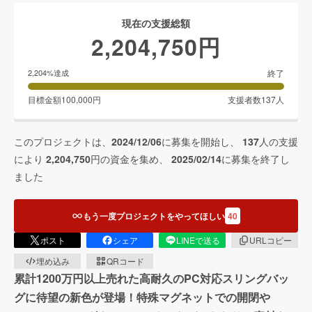
現在の支援総額
2,204,750
円
終了
2,204
%達成
目標金額
100,000
円
支援者数
137
人
このプロジェクトは、
2024/12/06
に募集を開始し、
137
人の支援
により
2,204,750
円の資金を集め、
2025/02/14
に募集を終了し
ました
もう一度プロジェクトをやってほしい
40
ポスト
シェア
LINEで送る
URLコピー
埋め込み
QRコード
累計1200万円以上売れた高耐久のPC対応スリングバッ
グに待望の新色が登場！特殊マグネットでの開閉や