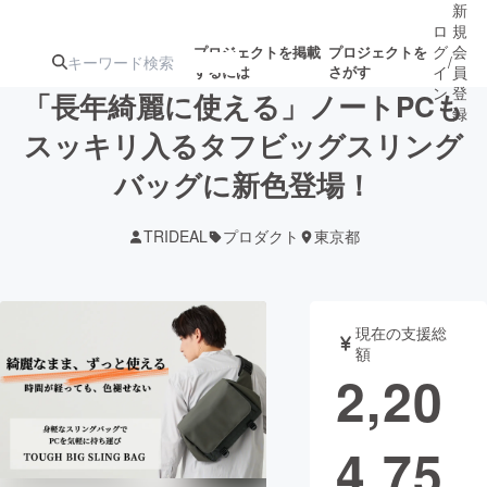
新
ロ
規
グ
会
プロジェクトを掲載
プロジェクトを
/
するには
さがす
イ
員
ン
登
「長年綺麗に使える」ノートPCも
録
スッキリ入るタフビッグスリング
バッグに新色登場！
人気のプロ
注目のリ
注目の新着プロ
募集終了が近いプ
もうすぐ公開
ジェクト
ターン
ジェクト
ロジェクト
されます
TRIDEAL
プロダクト
東京都
アート・写真
音楽
現在の支援総
テクノロジー・ガジェット
ゲーム・サ
額
2,20
映像・映画
書籍・雑誌
4,75
ビジネス・起業
チャレンジ