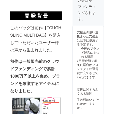
た金額が
ファンディ
ングされま
す。
このバッグは前作【TOUGH
支援金の使い道
SLING MULTI BAG】を購入
集まった支援金
は以下に使用す
していただいたユーザー様
る予定です。
今後のブラン
の声から生まれました。
ド運営にまつ
わる費用
※目標金額を超
前作は一般販売前のクラウ
えた場合はプロ
ドファンディングで累計
ジェクトの運営
費に充てさせて
1800万円以上を集め、ブラ
いただきます。
ンドを象徴するアイテムに
支援に関するよ
なりました。
くある質問
手数料はいく
らかかります
か？