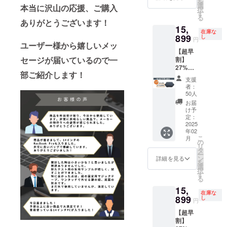
を
21,780
選
本当に沢山の応援、ご購入
をしていま
択
円の
す
る
す。
24%OF
ありがとうございます！
15,
Fでご提
在庫な
供 ■リ
899
し
円
ターン
ユーザー様から嬉しいメッ
【超早
価格に
セージが届いているので一
割】
は送料
27%OF
と消費
部ご紹介します！
Fタフ
税が含
支援
ビッグ
まれて
者：
スリン
います
50人
グバッ
お届
グ ネイ
け予
ビー
定：
1pcs ■
2025
年02
先着50
こ
月
名様限
の
リ
定 ■一
タ
ー
般販売
ン
詳細を見る
を
価格
選
択
21,780
す
る
円の
15,
27%OF
在庫な
Fでご提
899
し
円
供 ■リ
【超早
ターン
割】
価格に