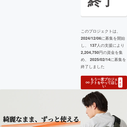
終了
このプロジェクトは、
2024/12/06
に募集を開始
し、
137
人の支援により
2,204,750
円の資金を集
め、
2025/02/14
に募集を
終了しました
もう一度プロジェ
4
クトをやってほし
0
い