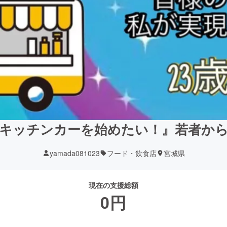
キッチンカーを始めたい！』若者か
yamada081023
フード・飲食店
宮城県
現在の支援総額
0
円