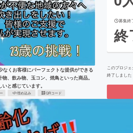
募集終
CAMPFIRE for Social Good
CAMPFIRE Creation
終
CAMPFIREふるさと納税
machi-ya
コミュニティ
このプロジェ
が少なくお客様にパーフェクトな提供ができる
終了しました
汁物、飲み物、玉コン、焼鳥といった商品。
しいと感じています。
ピー
埋め込み
QRコード