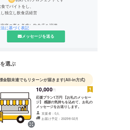
飲食でバイトをし、
退し独立し飲食店経営
、家庭の事を考慮し飲食店を譲渡。
引法に基づく表記
に頭を向けました。
メッセージを送る
を選ぶ
標金額未達でもリターンが届きます
(All-in方式)
10,000
円
応援プラン1万円 【お礼のメッセー
ジ】 感謝の気持ちを込めて、お礼の
メッセージをお送りします。
支援者：0人
お届け予定：2025年02月