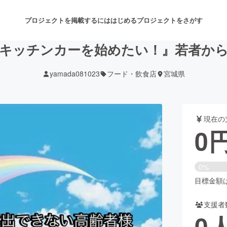
プロジェクトを掲載するには
はじめる
プロジェクトをさがす
キッチンカーを始めたい！』若者か
yamada081023
フード・飲食店
宮城県
注目のリターン
注目の新着プロジェクト
募集終了が近いプロジェクト
も
現在の
音楽
舞台・パフォーマンス
0
ゲーム・サービス開発
フード・飲食店
0%
書籍・雑誌出版
アニメ・漫画
目標金額は3
支援者
チャレンジ
ビューティー・ヘルスケ
0