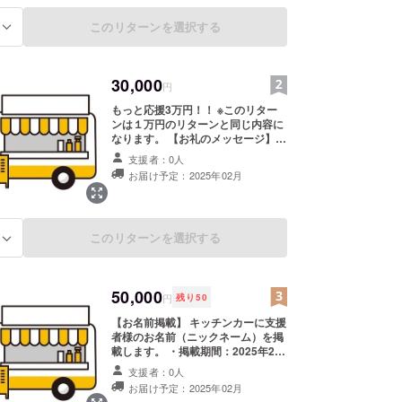
このリターンを選択する
る
30,000
円
もっと応援3万円！！ ※このリター
ンは１万円のリターンと同じ内容に
なります。 【お礼のメッセージ】
感謝の気持ちを込めて、お礼のメッ
支援者：0人
セージをお送りします。
お届け予定：2025年02月
このリターンを選択する
る
50,000
円
残り
50
【お名前掲載】 キッチンカーに支援
者様のお名前（ニックネーム）を掲
載します。 ・掲載期間：2025年2月
1日〜1年間掲載 ・掲載方法：文字
支援者：0人
のみ、ロゴ／バナーの掲載は不可
お届け予定：2025年02月
約文字サイズ5×25 ・