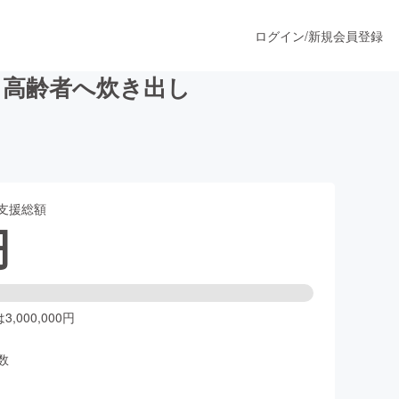
ログイン
/
新規会員登録
ら高齢者へ炊き出し
うすぐ公開されます
支援総額
プロダクト
円
ファッション
スポーツ
,000,000円
数
ア
ソーシャルグッド
人