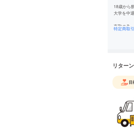
18歳から
大学を中
夜勤の為
特定商取
昼の開業
リターン
目