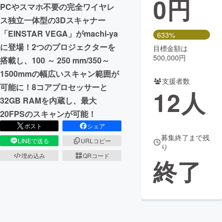
0
円
PCやスマホ不要の完全ワイヤレ
まちづくり・地域活性化
ス独立一体型の3Dスキャナー
「EINSTAR VEGA」がmachi-ya
633%
に登場！2つのプロジェクターを
目標金額は
CAMPFIRE for Social Good
CAMPFIRE Creation
500,000円
搭載し、100 ～ 250 mm/350～
CAMPFIREふるさと納税
machi-ya
コミュニティ
1500mmの幅広いスキャン範囲が
支援者数
可能に！8コアプロセッサーと
12
人
32GB RAMを内蔵し、最大
20FPSのスキャンが可能！
ポスト
シェア
募集終了まで残
LINEで送る
URLコピー
り
埋め込み
QRコード
終了