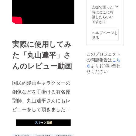
（その
他法定
支援で困った
表示を
時はどこに相
含む）
談したらいい
表示済
ですか？
み ※ 割
引率は
ヘルプページを
送料を
見る
除く製
実際に使用してみ
品の販
売予定
た「丸山達平」さ
このプロジェクト
価格に
の問題報告は
対する
こち
んのレビュー動画
もので
ら
よりお問い合わ
す。
せください
国民的漫画キャラクターの
銅像などを手掛ける有名原
型師、丸山達平さんにもレ
ビューをして頂きました！