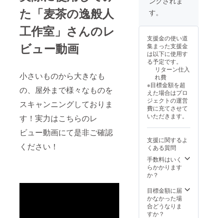
ングされま
す。
ダプ
リブ
ター×1
レー
た「麦茶の逸般人
す。
商品説
ション
明書
ボード
工作室」さんのレ
×1）
×1 ホル
支援金の使い道
PSE
ダー×1
ビュー動画
集まった支援金
マーク
お試し
は以下に使用す
（その
用ス
る予定です。
他法定
キャン
リターン仕入
表示を
モデル
小さいものから大きなも
れ費
含む）
×1 マー
※目標金額を超
表示済
カー×1
の、屋外まで様々なものを
えた場合はプロ
み ※ 割
スト
ジェクトの運営
引率は
ラップ
スキャンニングしておりま
費に充てさせて
送料を
×1 ケー
いただきます。
す！実力はこちらのレ
除く製
ブル
品の販
(USB-C
ビュー動画にて是非ご確認
売予定
to C)×1
支援に関するよ
価格に
収納リ
ください！
くある質問
対する
スト×1
もので
電源ア
手数料はいく
す。
ダプ
らかかります
ター×1
か？
商品説
明書
目標金額に届
×1）
かなかった場
PSE
合どうなりま
マーク
すか？