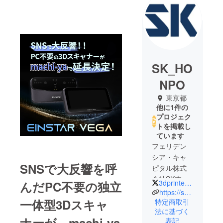
SK_HO
NPO
東京都
他に1件の
プロジェク
トを掲載し
ています
フェリデン
シア・キャ
SNSで大反響を呼
ピタル株式
会社SK本舗
3dprinter_SK
んだPC不要の独立
事業部は、
https://skhonpo.com/
東京／千代
一体型3Dスキャ
特定商取引
法に基づく
田区に本拠
ナーが、machi-ya
表記
地を構え、