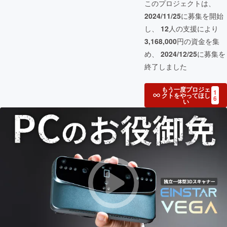
このプロジェクトは、
2024/11/25
に募集を開始
し、
12
人の支援により
3,168,000
円の資金を集
め、
2024/12/25
に募集を
終了しました
もう一度プロジェ
1
クトをやってほし
6
い