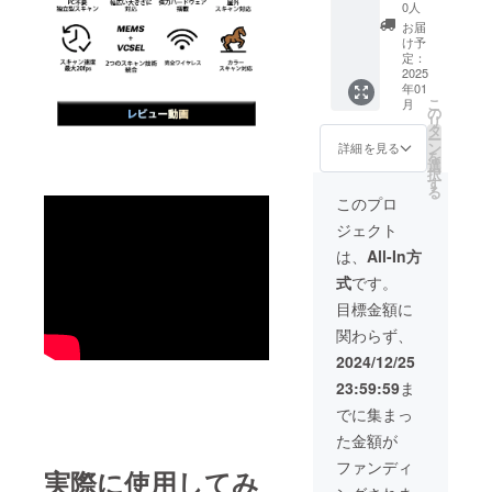
送料を
×1 ケー
『VEG
R 独立
0人
除く製
ブル
A』 本
型一体
お届
品の販
(USB-C
体 ・備
スキャ
け予
売予定
to C)×1
品（本
ナー
定：
価格に
収納リ
体収納
『VEG
2025
年01
対する
スト×1
ケース
A』 ×1
こ
月
もので
電源ア
×1 キャ
一般予
の
リ
す。
ダプ
リブ
定販売
タ
ー
ター×1
レー
価
ン
詳細を見る
を
商品説
ション
格:400,
選
択
明書
ボード
000円
す
る
×1）
×1 ホル
（税
このプロ
PSE
ダー×1
込） ※
ジェクト
マーク
お試し
送料無
（その
用ス
料 内容
は、
All-In方
他法定
キャン
物：
式
です。
表示を
モデル
EINSTA
含む）
×1 マー
R 独立
目標金額に
表示済
カー×1
型一体
関わらず、
み ※ 割
スト
スキャ
引率は
ラップ
ナー
2024/12/25
送料を
×1 ケー
『VEG
23:59:59
ま
除く製
ブル
A』 本
品の販
(USB-C
体 ・備
でに集まっ
売予定
to C)×1
品（本
た金額が
価格に
収納リ
体収納
対する
スト×1
ケース
ファンディ
実際に使用してみ
もので
電源ア
×1 キャ