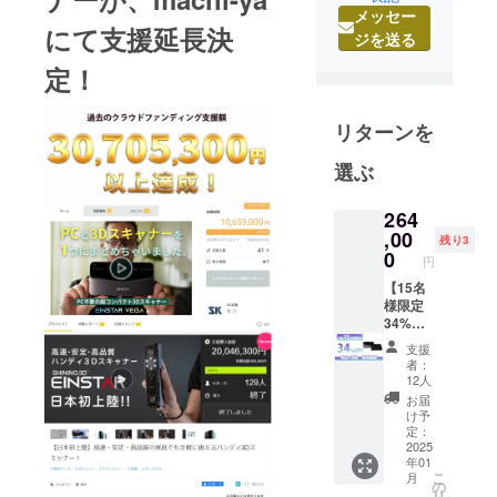
メッセー
3Dプリン
にて支援延長決
ジを送る
ター及びハ
定！
ンドクラフ
ト事業を展
開していま
リターンを
す。
選ぶ
2018年の事
264
業開始以
,00
残り3
降、
0
円
Phrozen、
【15名
Elegooと総
様限定
代理店契
34%OF
約、
F】
支援
EINSTA
Anycubic、
者：
R 独立
12人
Creality、
型一体
お届
スキャ
Mingda、
け予
ナー
定：
Wanhao、
『VEG
2025
peopoly
年01
A』 ×1
こ
月
一般予
の
(Siraya)、
リ