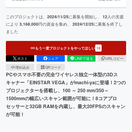
このプロジェクトは、
2024/11/25
に募集を開始し、
12
人の支援
により
3,168,000
円の資金を集め、
2024/12/25
に募集を終了し
ました
もう一度プロジェクトをやってほしい
16
ポスト
シェア
LINEで送る
URLコピー
埋め込み
QRコード
PCやスマホ不要の完全ワイヤレス独立一体型の3Dス
キャナー「EINSTAR VEGA」がmachi-yaに登場！2つの
プロジェクターを搭載し、100 ～ 250 mm/350～
1500mmの幅広いスキャン範囲が可能に！8コアプロ
セッサーと32GB RAMを内蔵し、最大20FPSのスキャン
が可能！