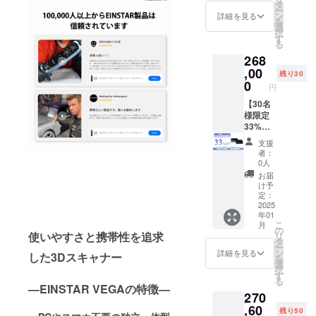
定販売
タ
REVOPOINT
ー
価
ン
詳細を見る
を
、
格:400,
選
択
000円
す
Formware3D
る
（税
と正規代理
268
込） ※
送料無
,00
店契約を結
残り30
料 内容
0
び、B to
円
物：
C（対コン
EINSTA
【30名
R 独立
様限定
シュー
型一体
33%OF
マー）から
スキャ
F】
支援
始まり、現
ナー
EINSTA
者：
『VEG
R 独立
0人
在では数百
A』 本
型一体
お届
社に及ぶB to
体 ・備
スキャ
け予
品（本
ナー
B（対企業）
定：
体収納
『VEG
2025
展開や、歯
年01
ケース
A』 ×1
こ
月
科／医療
×1 キャ
一般予
の
使いやすさと携帯性を追求
リ
リブ
定販売
タ
（https://ginz
ー
レー
価
ン
詳細を見る
した3Dスキャナー
adesign.com
を
ション
格:400,
選
択
/）に特化し
ボード
000円
す
る
×1 ホル
（税
—EINSTAR VEGAの特徴—
た事業展開
270
ダー×1
込） ※
を推進して
お試し
送料無
,60
残り50