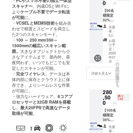
・
PCやスマホ不要の独立一体型
用ス
料 内容
おります。
0
円
キャン
物：
スキャナー
。内蔵OSとWi-Fiに
モデル
EINSTA
【50名
より
ケーブル不要でデータ転送
また、自社
×1 マー
R 独立
様限定
が可能
に。
カー×1
型一体
32%OF
開発のSK本
・
VCSELとMEMS技術
を組み合
スト
スキャ
F】
支援
舗オリジナ
わせで精度とスピードを両立し
ラップ
ナー
EINSTA
者：
た2つのスキャンモード。
ルレジンの
×1 ケー
『VEG
R 独立
0人
ブル
A』 本
型一体
・
100 ～ 250 mm/350～
製造に力を
お届
(USB-C
体 ・備
スキャ
け予
1500mmの幅広いスキャン範
入れてお
to C)×1
品（本
ナー
定：
囲。
大きなオブジェクトから小
収納リ
体収納
『VEG
2025
り、水洗い
さなアイテムまで、屋内外、昼
年01
スト×1
ケース
A』 ×1
レジンの開
こ
月
夜問わず、いつでもどこでも安
電源ア
×1 キャ
一般予
の
リ
発や環境に
ダプ
リブ
定販売
定したスキャンが可能。
タ
ー
ター×1
レー
価
ン
配慮した商
・
完全ワイヤレス
。データは本
詳細を見る
を
商品説
ション
格:400,
選
体内部に保存とクラウド上に保
品開発を進
択
明書
ボード
000円
す
存でき、よりシームレスな作業
る
めていま
×1）
×1 ホル
（税
が可能に。
280
PSE
ダー×1
込） ※
す。
マーク
お試し
送料無
・強力なハードウェア。
8コアプ
,50
残り
100
（その
用ス
料 内容
0
ロセッサーと32GB RAMを搭載
円
他法定
キャン
物：
し、最大20FPSで高速なデータ
表示を
モデル
EINSTA
【100名
取得が可能
。
含む）
×1 マー
R 独立
様限定
表示済
カー×1
型一体
30%OF
み ※ 割
スト
スキャ
F】
支援
引率は
ラップ
ナー
EINSTA
者：