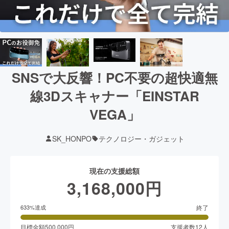
SNSで大反響！PC不要の超快適無
線3Dスキャナー「EINSTAR
VEGA」
SK_HONPO
テクノロジー・ガジェット
現在の支援総額
3,168,000
円
終了
633
%達成
目標金額
500,000
円
支援者数
12
人