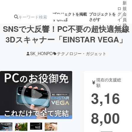
新
ロ
規
グ
会
プロジェクトを掲載
プロジェクトを
/
するには
さがす
イ
員
ン
登
SNSで大反響！PC不要の超快適無線
録
3Dスキャナー「EINSTAR VEGA」
人気のプロ
注目のリ
注目の新着プロ
募集終了が近いプ
もうすぐ公開
SK_HONPO
テクノロジー・ガジェット
ジェクト
ターン
ジェクト
ロジェクト
されます
アート・写真
音楽
現在の支援総
額
3,16
テクノロジー・ガジェット
ゲーム・サ
8,00
映像・映画
書籍・雑誌
ビジネス・起業
チャレンジ