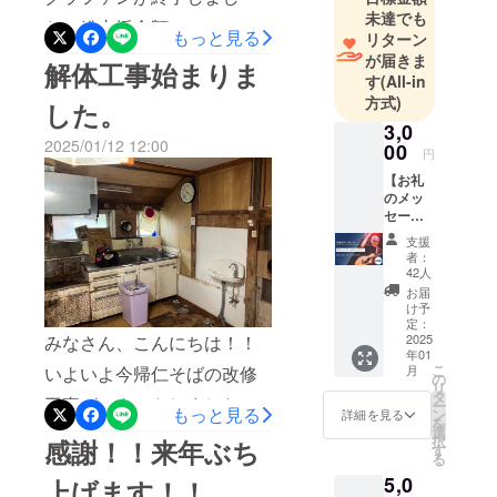
受賞。その
オープン3月3日 復活新装
未達でも
たいのですが、スープが完
た。総支援金額
もっと見る
時の審査委
リターン
開店の予定で動いているの
売して早々に閉店となって
13,567,500円総支援者数
が届きま
員は、松任
解体工事始まりま
ですが、現場が仕上がって
す
(All-in
谷正隆氏や
しまう日もあり、設備キャ
326人本当にありがとうござ
方式)
した。
ないのでやりたいことがで
亀田誠治氏
パ的に大きな課題がありま
います。感謝は伝えても伝
3,0
ら。
きません。めっちゃ焦って
2025/01/12 12:00
した。が、なんとかそこを
00
えても伝えきれません。あ
円
その後2006
ますが、なんとかなるしな
クリアすべく、新たに
【お礼
とは、やるだけ。生き様を
年から、一
のメッ
んとかしてしまうのが、
旦ミュージ
ウォークインタイプの冷凍
通じて恩返ししていくだけ
セー
我々SUNZ GROUPです。笑
シャンを休
ジ】 感
冷蔵庫を設置いたしまし
支援
です。みなさんの応援がボ
謝の気
業し会社経
者：
右奥の厨房見てください。
持ちを
た！皆様からのご支援を力
42人
クの背中を強く押してくれ
営に邁進。
込め
まだ何もありません。壁す
お届
と設備に変え、この夏も全
12年の充電
て、一
ました。『生きたいように
け予
生懸命
らありませんwwということ
定：
期間を経て
力で営業して参ります！！
生きる』を証明する。自己
お礼
2025
みなさん、こんにちは！！
2018年か
で、今日も一生懸命生きて
年01
メッ
ボクが稼働するタイプのリ
中に見えても、ワガママに
こ
月
いよいよ今帰仁そばの改修
セージ
ら、再び
の
おります。引き続き頑張り
リ
を書か
ターン履行がまだの皆様、
タ
見えても、それでも自分の
ミュージ
工事がスタートしました。
ー
せて頂
もっと見る
ン
詳細を見る
ます！！ありがとうござい
を
シャンとし
大変お待たせしてしまい申
きま
生きたいように生きてい
選
まずは解体工事からスター
択
感謝！！来年ぶち
す！
ます！生きてるってサイ
す
てライブ活
し訳ございません。９月以
る
く。そして、あなたもあな
※700文
ト。厨房は完全に新しく作
動を再開。
コー！！！2025年2月6日
5,0
字程度
上げます！！
降色々と動けそうなので、
たの生きたい人生を生きて