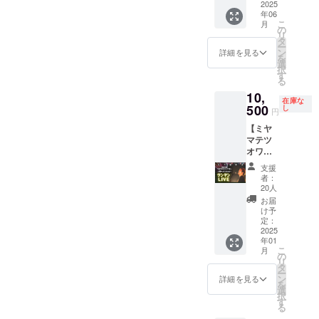
働いて
お店
2025
及び添
費交通
て、本当にありがとうござ
年06
いただ
で、あ
加物等
費はご
こ
月
き、何
なたの
の
の食品
自身に
います。来年も元気に会い
リ
もでき
イベン
タ
表示は
てご負
ー
ないミ
トで、
ン
お届け
詳細を見る
ましょうね！生きてるって
担くだ
を
ヤマテ
ミヤマ
選
商品の
さいま
択
ツオを
テツオ
サイコー！！！素敵な大晦
す
ラベル
せ
る
助けて
が馬車
に表記
日、そしてお正月をお過ご
10,
くださ
馬のよ
されま
在庫な
い。 特
うに働
500
し
す。 商
円
しくださいませ。2024年12
典）1.
きま
品開封
【ミヤ
『今帰
す！！
前には
月３０日 三山哲緒
マテツ
仁そば
※提供時
必ずお
オワン
スタッ
期は
届けの
マン
フTシャ
2025年
リター
支援
LIVE参
ツ』を
6月以降
ンに貼
者：
加権】
支給し
となり
20人
付され
たっぷ
ます。
ます ※
たラベ
お届
り4時
有効期
け予
ルや注
間！ワ
2. まか
限2025
定：
意書き
ンマン
2025
ないで
年6月〜
をご確
年01
ライブ
お好き
2027年
認くだ
こ
月
を開
なメ
5月末日
の
さい。
リ
催！ ク
ニュー
まで ※
タ
ー
ラファ
をお召
全国エ
ン
詳細を見る
を
ン報
し上が
リア対
選
択
告、裏
りいた
応致し
す
る
話、現
だけま
ます ※