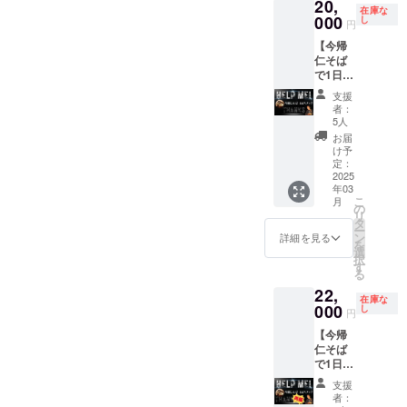
20,
状、そ
す ※現
交通費
在庫な
してこ
000
地まで
や滞在
し
円
れから
の旅費
費は負
【今帰
のビ
交通費
担頂け
仁そば
ジョン
はご自
ますと
で1日ス
や計
身にて
幸いで
タッフ
画、な
ご負担
す ※日
支援
として
どな
くださ
程や場
者：
ミヤマ
ど、プ
いませ
所等、
5人
テツオ
ロジェ
※日程は
詳細は
お届
を助け
クトの
要相談
メール
け予
られる
全容を
定：
にて決
にてご
権利】
2025
公開！
めさせ
相談さ
年03
今帰仁
ここだ
てくだ
せてい
こ
月
そばで
けの話
の
さい ※
ただき
リ
働いて
が盛り
タ
有効期
ます ※
ー
いただ
だくさ
ン
限2025
お仕事
詳細を見る
を
き、何
ん！ そ
選
年3月〜
の内容
択
もでき
して、
す
2027月
によっ
る
ないミ
ミヤマ
5末日ま
てはお
22,
ヤマテ
テツオ
で ※再
受けで
在庫な
ツオを
000
弾き語
し
販時よ
きない
円
助けて
りライ
り金額
場合も
【今帰
くださ
ブ！！
少し上
あるか
仁そば
い。 特
スペ
がって
もしれ
で1日ス
典）
シャル
ます
ません
タッフ
①『今
ゲスト
が、有
支援
として
帰仁そ
として
効期限
者：
ミヤマ