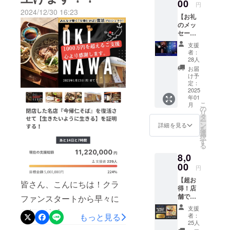
り直す形になります。でき
2019年に日
※メール
00
円
ミヤマテツオ
にてお
また日程調整等個別にご覧
ほしい。ボクの願いはこれ
2024/12/30 16:23
本一大きな
るだけ沢山の方に、できる
【お礼
送りし
ライブハウ
のメッ
させていただきますね！ま
ます
だけです。一度きりの人
だけ待ち時間少なく食べて
セージ
スZepp大阪
た、今帰仁そばではオンラ
生。ステキな仲間たちと混
付き弾
いただきたい。そんな想い
支援
ベイサイ
き語り
者：
インショップもスタートし
じりあいながら、これから
で、厨房をフルリノベする
ド、2021年
動画】
28人
感謝の
ております。もしよろしけ
にはZepp札
お届
も三山哲緒を、ミヤマテツ
ことに決めたんです。今後
気持ち
け予
幌、2022年
を込め
れば、覗いてみてくださ
定：
オを、みやまてつおを一生
のスケジュールですが、2月
て、お
2025
はZepp名古
い！↓↓↓今帰仁そばオンラ
年01
懸命に生きていく。どんな
礼の
最終週でレセプションパー
屋、2023年
こ
月
メッ
の
インショップ先週、ジャン
自分も自分。全てを受け止
リ
にはZepp福
ティーを開催予定です。そ
セージ
タ
ー
動画と
ン
岡のステー
詳細を見る
グリア沖縄がオープンしま
めて、抱きしめて、一歩づ
して、3月1.2日はプレオー
を
して、
選
ジに立つ。
択
ミヤマ
したね！ネットでは結構評
つ前へ進んでいきます。み
す
プン。3月3日復活新装オー
る
テツオ
判悪く書かれていますが、
んな、いてくれてありがと
8,0
のオリ
プン！！この予定で進めて
代表曲『人
ジナル
00
円
ボクはジャングリアを応援
う。生きてるってサイ
生にイロド
まいります。また、共にお
曲『生
【超お
きて
リを。』
皆さん、こんにちは！クラ
していますし、今帰仁そば
コー！心からの感謝こめ
店を盛り上げてくれる仲間
得！店
るって
は、自身の
舗で使
ファンスタートから早々に
サイ
としても応援し続けます！
て。『ミヤマテツオ冒険
を絶賛募集中です！自薦他
人生理念で
えるお
コー
支援
目標を達成させていただ
共に沖縄北部を盛り上げて
食事
記〜沖縄編〜』まもなくス
（特別
薦問いません！ぜひともお
あり、会社
者：
もっと見る
券】
メッ
25人
き、セカンドゴールの設定
いく同志として、頑張って
の経営理念
タートします！！一緒に冒
10,000
セージ