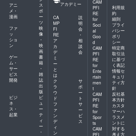
CAM
アカデミー
アニ
ス
利用規
PFI
メ・
ポ
約
RE
漫画
ー
CA
説
細則
for
ツ
MP
明
プライ
Soci
ファ
映
FI
会
バシー
al
ッ
像
RE
・
ポリ
Goo
ショ
・
ア
相
シー
d
ン
映
カ
談
特定商
CAM
画
デ
会
取引法
PFI
ゲー
書
ミ
に基づ
RE
ム・
籍
ー
く表記
for
サー
・
と
情報セ
Ente
ビス
雑
は
キュリ
rtain
開発
誌
ク
サ
ティ方
men
出
ラ
ポ
針
t
版
ウ
ー
反社基
CAM
ビジ
ビ
ド
ト
本方針
PFI
ネ
ュ
フ
サ
カスタ
RE
ス・
ー
ァ
ー
マーハ
for
起業
テ
ン
ビ
ラスメ
Spor
ィ
デ
ス
ントに
ts
ー
ィ
対する
CAM
・
ン
考え方
PFI