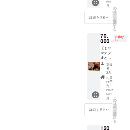
年01
大人気
なメ
→40,00
こ
月
につき
ニュー
の
0円とな
リ
再々販
を１品
タ
り27％
ー
させて
ご自由
ン
オ
詳細を見る
を
いただ
に召し
選
フ！！
択
きま
上がっ
す
週末利
る
す！！
ていた
用がめ
70,
今帰仁
だけま
ちゃお
在庫な
そばか
000
す。
し
得とな
円
ら車で5
［例え
りま
【ミヤ
分の場
ば週末
す。
マテツ
所に位
に5名で
『サウ
オとサ
置する
利用の
ナハウ
シ飲
『サウ
場合］
ス今帰
支援
み】 美
ナハウ
通常
仁』に
者：
味しい
ス今帰
55,000
3人
みんな
料理と
仁』に
円(今帰
で泊
お届
お酒を
宿泊で
仁そば
け予
まっ
堪能し
きる権
定：
食事代
て、
なが
2025
利で
含む)
『今帰
年01
ら、い
す。 特
→45,00
仁そ
こ
月
ろんな
典）宿
の
0円とな
ば』に
リ
お話を
泊者全
タ
り18％
みんな
ー
しま
員に、
ン
オ
詳細を見る
で行っ
を
しょ
今帰仁
選
フ！！
てみま
択
う。 相
そばの
す
週末利
せん
る
談、雑
お好き
用がお
か？？
120
談、な
なメ
得とな
サウナ