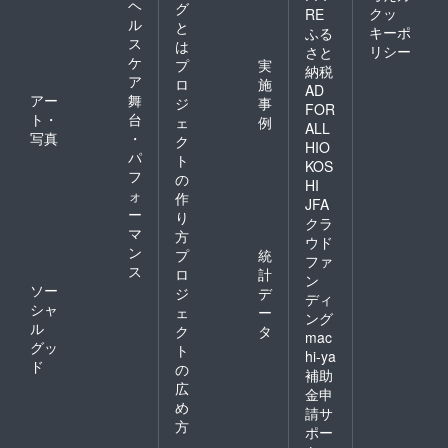
ヘ
グ
クッ
RE
ル
と
キーポ
ふる
ス
は
リシー
さと
ケ
プ
実
納税
ア
ロ
施
AD
アー
舞
ジ
事
FOR
ト・
台
ェ
例
ALL
写真
・
ク
HIO
パ
ト
KOS
フ
の
HI
ォ
作
JFA
ー
り
クラ
マ
方
ウド
ン
プ
統
ファ
ス
ロ
計
ン
ソー
ジ
デ
ディ
シャ
ェ
ー
ング
ル
ク
タ
mac
グッ
ト
hi-ya
ド
の
補助
広
金申
め
請サ
方
ポー