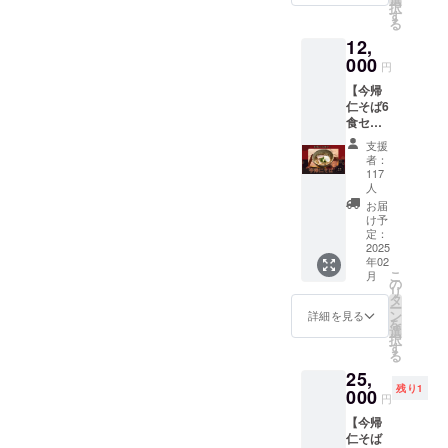
択
招きし
可能で
す
ちとの忘年会がありまし
る
て『今
す
12,
帰仁そ
て、田舎に帰ってきており
ば』を
000
円
ます。多分地元で唯一Wi-Fi
振る舞
【今帰
うレセ
が入る店であろうコメダ珈
仁そば6
プショ
食セッ
ンパー
琲で今年最後の仕事をして
ト】 そ
ティー
支援
ば、
を開催
おりますw皆さん、今年はど
者：
スー
しま
117
プ、な
んな1年でしたでしょうか？
す。 ぜ
人
んこつ
ひパー
お届
ボクにとっては本当に濃厚
ソーキ
ティー
け予
が入っ
定：
のスポ
な1年となりました。いいこ
2025
た6食
ンサー
年02
セット
様に
とも悪いことも、ジェット
こ
月
です。
の
なって
リ
コシの
タ
コースターのようにやって
いただ
ー
強いつ
ン
けます
詳細を見る
を
きて、大変なことやしんど
るっと
選
と嬉し
択
したの
す
いで
る
いことも、楽しいことや嬉
どごし
す。 店
25,
の麺
舗に来
しいこともたくさんありま
残り1
000
と、
ていた
円
あっさ
した。そして、12月５日か
だいて
【今帰
りしつ
ご参加
仁そば
らスタートしたこのプロ
つも深
頂くこ