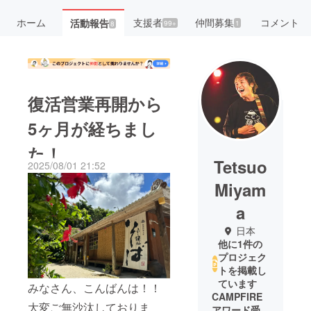
ホーム
支援者
仲間募集
コメント
活動報告
99+
1
8
復活営業再開から
5ヶ月が経ちまし
た！
Tetsuo
2025/08/01 21:52
Miyam
a
日本
他に1件の
プロジェク
トを掲載し
ています
みなさん、こんばんは！！
CAMPFIRE
大変ご無沙汰しておりま
アワード受