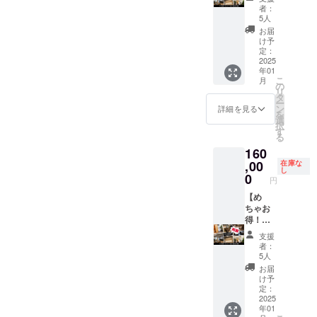
程や場
月以降
TELS.2
得とな
ouse_n
者：
所等、
は沖縄
泊3日宿
りま
akijin ※
5人
詳細は
エリア
泊権】
す。
最大６
お届
メール
で実施
『石垣
『サウ
名まで
け予
にてご
予定 ※
島に行
ナハウ
定：
宿泊可
相談さ
有効期
くの
2025
ス今帰
能で
年01
せてい
限2025
は、こ
仁』に
す。 ※
こ
月
ただき
年1月〜
のホテ
みんな
の
日程は
リ
ます
2027年
ルに泊
で泊
タ
要相談
ー
2月末日
まるた
まっ
ン
※有効期
詳細を見る
を
まで ※
め！』
て、
選
限2025
択
現地ま
と言っ
『今帰
す
年1月〜
る
での旅
てもら
仁そ
2026年
160
費交通
えるほ
ば』に
12月末
費はご
どの素
,00
みんな
在庫な
※旅館業
し
自身に
敵なホ
で行っ
0
許可
円
てご負
テルの
てみま
北保第
担くだ
宿泊権
【め
せん
R5-88
さいま
利をご
ちゃお
か？？
号 ※同
せ ※日
用意し
得！！
サウナ
じリ
程や場
まし
730HO
ハウス
ターン
支援
所等、
た。
TELS.2
公式イ
追加す
者：
詳細は
［例え
泊3日宿
ンスタ
る場
5人
メール
ば週末
泊権
グラム☟
合、1回
お届
にてご
に5名で
②】
https://
目の時
け予
相談さ
ご利用
『石垣
www.in
定：
より値
せてい
の場
島に行
2025
stagra
上げし
年01
ただき
合］ 通
くの
m.com/
ないと