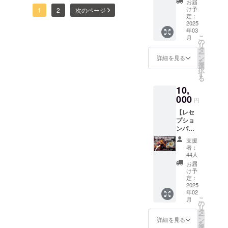
気軽にご連絡ください。求
お届
円分の
でもある。
付きク
け予
はせず、コツコツと色んな
いきたいです。ということ
1
2
次のページ
険してくれる仲間を探して
人情報はこちら↓社員求人情
お食事
ラファ
定：
2024年現
券を
2025
人に直接お会いしながらプ
ンバー
で、ボクは皆様のおかげで
います。一緒にステキな景
報パートアルバイト求人情
在、SUNZ
年03
8,000円
ジョ
こ
月
ロジェクトをお伝えさせて
なんとか毎日充実した日々
でご購
色を見にいきませんか？お
ン）』
の
GROUP代表
報クラファンは明日で終了
リ
入頂け
をお届
タ
として6社9
いただいているうちに、１
を、生きたいように生きさ
ー
気軽にご連絡ください！求
ます。
です！最後まで応援してく
けしま
ン
詳細を見る
を
事業を展開
お得で
す。 ※7
選
１２２万円というご支援を
せていただいておりま
人情報はこちら↓社員さんは
択
ださいましたら嬉しいで
す！ ※
分程度
す
しつつ、全
る
有効期
賜ることができました。な
の動画
す！！本当にありがとうご
こっち！アルバイトさんは
す。どうぞよろしくお願い
国各地で積
10,
限2025
となり
んとお伝えしたらいいのか
ざいます。クラファン本文
年3月〜
こっち！
000
極的にライ
ます ※
します！ミヤマテツオ
円
2026年
メール
ブ活動を
わからないのですが、本当
に書いていた通り、今帰仁
【レセ
5月末日
にて限
行ってい
プショ
まで
定URL
に嬉しいことですし、心か
そばをただの単店舗で終わ
ンパー
※1,000
をお送
る。
ティー
円分の
らの感謝が溢れます。本当
りしま
らせるつもりはありませ
支援
スポン
お食事
す
者：
にたくさんの愛をいただき
サー】
ん。引き続き見届けていた
券10枚
44人
復活
お送り
お届
まして、ありがとうござい
だけますと幸いです。まだ
オープ
します
け予
ンを記
※お釣り
定：
ます！ということで、あっ
まだ頑張ります。今帰仁そ
念し
2025
は出ま
年02
て、地
せんの
という間に今年も明日で終
ばオーナー ミヤマテツオ
こ
月
元今帰
でご了
の
リ
わりますね。今夜は5年ぶり
仁村在
承くだ
タ
ー
住の皆
さい ※
ン
詳細を見る
を
に行われる地元の同級生た
様をお
ギフト
選