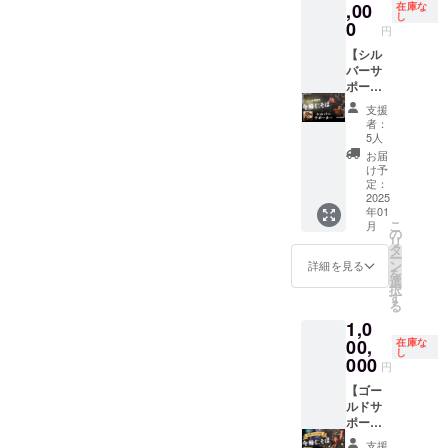
リア、
48%オ
テーマ
,00
ており
在庫な
し
160㎡の
フ！！
ソング
ます。
0
円
広い空
週末が
やお店
間、サ
とにか
のイ
【シル
ウナー
くお得
メージ
バーサ
がうな
なんで
ソング
ポー
るロウ
す。 こ
など、
ター(5
支援
リュサ
んな
ミヤマ
年間)】
者：
ウナ、
チャン
テツオ
『今帰
5人
ドリン
スはな
があな
仁そ
お届
クフ
かなか
たのた
ば』に
け予
リーフ
無いの
めだけ
ご来店
定：
ロー、
でぜひ
に一生
で、す
2025
年01
トイレ
ご利用
懸命に
べての
こ
月
バスは2
くださ
オリジ
メ
の
リ
つづ
い！
ナル曲
ニュー
タ
ー
つ、と
『730H
を書き
からお
ン
詳細を見る
を
圧倒的
OTELS.
下ろし
好きな
選
択
な顧客
』はこ
ます。
ものを
す
る
目線で
だわり
ミヤマ
いつで
1,0
作られ
抜いた
テツオ
もご自
たホテ
インテ
が唄う
由にお
00,
在庫な
し
ルで、
リア、
曲とし
召し上
000
円
石垣島
160㎡の
てで
がり頂
屈指の1
広い空
も、あ
けま
【ゴー
日1組限
間、サ
なたが
す。 何
ルドサ
定のラ
ウナー
唄う曲
回でも
ポー
グジュ
がうな
として
何人で
ター(20
支援