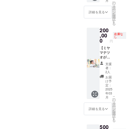
こ
月
ます
常
は、こ
saunah
の
いけな
リ
300,000
のホテ
ouse_n
タ
いルー
ー
円
ルに泊
akijin ※
ン
ルのた
詳細を見る
を
→150,0
まるた
最大６
選
め、金
択
00円
め！』
名まで
す
額少し
る
衝撃の
と言っ
宿泊可
上がっ
200
50%オ
てもら
能で
てます
フ！！
えるほ
,00
す。 ※
在庫な
が、有
し
週末が
どの素
日程は
0
効期限
円
とにか
敵なホ
要相談
は伸び
くお得
テルの
【ミヤ
※有効期
ており
なんで
宿泊権
マテツ
限2025
ます。
す。 こ
利をご
オがあ
年1月〜
んな
用意し
なたを
2027年
支援
チャン
まし
想って
3月末 ※
者：
スはな
た。
曲を書
旅館業
2人
かなか
［例え
きま
許可
お届
無いの
ば週末
す】 あ
北保第
け予
でぜひ
に5名で
なただ
R5-88
定：
ご利用
ご利用
けのた
2025
号 ※再
年03
くださ
の場
めに、
販時よ
こ
月
い！
合］ 通
大切な
り金額
の
リ
『730H
常
誰かの
少し上
タ
ー
OTELS.
300,000
ため
がって
ン
詳細を見る
を
』はこ
円
に、あ
ます
選
択
だわり
→160,0
るい
が、有
す
る
抜いた
00円
は、会
効期限
500
インテ
衝撃の
社の
は伸び