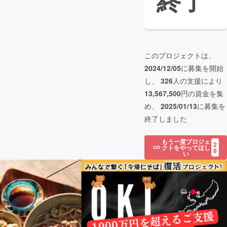
終了
このプロジェクトは、
2024/12/05
に募集を開始
し、
326
人の支援により
13,567,500
円の資金を集
め、
2025/01/13
に募集を
終了しました
もう一度プロジェ
2
クトをやってほし
8
い