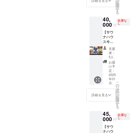
ン
めさせ
詳細を見る
う！！
を
ミュー
お好き
選
てくだ
※日
択
ジシャ
なメ
す
さい ※
時:2025
る
ン社長
ニュー
有効期
年1月26
40,
ミヤマ
をお召
限2025
日(日)
在庫な
テツオ
000
し上が
し
年3月〜
15:00〜
円
が、あ
りいた
2026年
19:00 ※
【サウ
なたの
だけま
2月末日
会場:ト
ナハウ
お悩み
す ※現
まで
ンボリ
ス今帰
相談、
地まで
シェル
仁2泊3
壁打
の旅費
ター 〒
支援
日宿泊
ち、経
交通費
者：
542-
権＆今
営コン
はご自
5人
0073 大
帰仁そ
サル、
身にて
お届
阪市中
ば人数
雑談、
ご負担
け予
央区日
分ご提
弾き語
定：
くださ
本橋1-
供】 今
2025
りライ
いませ
10-15地
年01
帰仁そ
ブなど
※日程は
下 ※牛
こ
月
ばから
など、
の
要相談
すじホ
リ
車で5分
ズーム
タ
にて決
ルモン
ー
の場所
にて60
ン
めさせ
詳細を見る
二刀流
を
に位置
分間を
選
てくだ
武蔵特
択
する
共に過
す
さい ※
製オー
る
『サウ
ごさせ
有効期
ドブル
45,
ナハウ
て頂き
限2025
付き ※
在庫な
ス今帰
000
ます。
し
年3月〜
円
ドリン
仁』に
サイ
2026年
ク飲み
【サウ
宿泊で
コー
6月末日
放題 ※
ナハウ
きる権
(3150)
まで ※