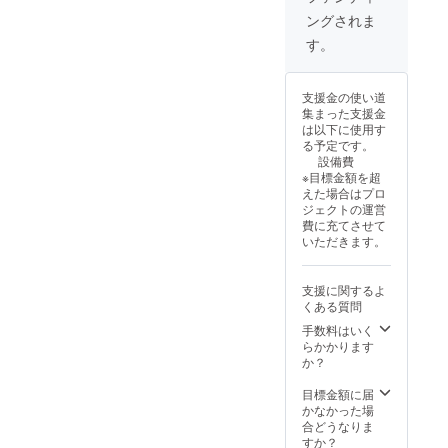
ぶエリ
ポット
途費用
年2月〜
ングされま
アで、
である
にてア
2045年
石垣島
730記念
レンジ
2月末日
す。
を遊び
碑の目
やレ
まで ※
尽くす
の前に
コー
ご支援
のに最
位置し
ディン
者様含
支援金の使い道
適な場
てお
グをす
むグ
集まった支援金
所にあ
り、離
ること
ループ
は以下に使用す
りま
島ター
も可能
全員対
る予定です。
す。 最
ミナル
です。
象 ※ご
設備費
大１０
やユー
ご相談
支援者
※目標金額を超
名まで
グレナ
くださ
様同伴
えた場合はプロ
ご宿泊
モール
い。 ※
に限り
ジェクトの運営
可能で
まで徒
レコー
ます ※
費に充てさせて
す。 ぜ
歩3分、
ディン
アル
いただきます。
ひ人数
周辺に
グが必
コール
お誘い
は多く
要とな
類は除
合わせ
の飲食
る場
きます
支援に関するよ
の上お
店やお
合、現
くある質問
越しく
土産屋
地まで
ださい
さんが
の旅費
手数料はいく
ませ。
立ち並
交通費
らかかります
730HO
ぶエリ
はご負
か？
TELS.イ
アで、
担くだ
ンスタ
石垣島
さいま
目標金額に届
グラム☟
を遊び
せ。 ※
かなかった場
https://
尽くす
納品に
合どうなりま
www.in
のに最
はお時
すか？