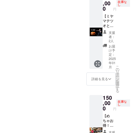
んでも
,00
ニュー
在庫な
りま
ハウス
し
オッ
を１品
0
す。
公式イ
円
ケー！
ご自由
『サウ
ンスタ
※飲食費
【ミヤ
に召し
ナハウ
グラム☟
込み ※1
マテツ
上がっ
ス今帰
https://
月中は
オとサ
ていた
仁』に
www.in
関西エ
シ寿
だけま
みんな
stagra
支援
リア、2
司】 美
す。
で泊
m.com/
者：
月以降
味しい
［例え
まっ
2人
saunah
は沖縄
お寿司
ば週末
て、
ouse_n
お届
エリア
とお酒
に5名で
『今帰
け予
akijin ※
で実施
を堪能
２泊3日
定：
仁そ
最大６
予定 ※
しなが
2025
ご利用
ば』に
名まで
年01
有効期
ら、色
の場
みんな
宿泊可
こ
月
限2025
んなお
合］ 通
の
で行っ
能で
リ
年1月〜
話をし
常
タ
てみま
す。 ※
ー
2027年
ましょ
55,000
ン
せん
詳細を見る
日程は
を
2月末日
う。 相
円(今帰
選
か？？
要相談
択
まで ※
談、雑
仁そば
す
サウナ
※有効期
る
現地ま
談、な
食事代
ハウス
限2025
150
での旅
んでも
含む)
公式イ
年1月〜
費交通
オッ
,00
→50,00
在庫な
ンスタ
2026年
し
費はご
ケー！
0円とな
0
グラム☟
2月末 ※
円
自身に
※飲食費
り約
https://
旅館業
てご負
込み ※1
【め
10％オ
www.in
許可
担くだ
月中は
ちゃお
フ！！
stagra
北保第
さいま
関西エ
得！！
週末利
m.com/
R5-88
せ ※日
リア、2
730HO
用がお
saunah
号
支援