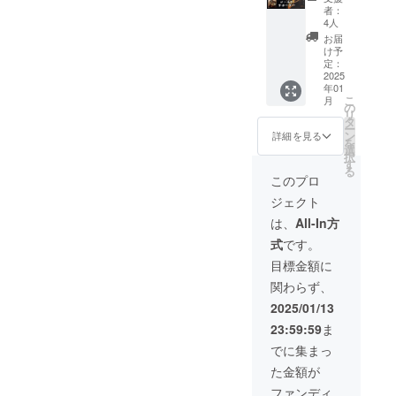
アリー
るロウ
でも、
もたく
年間)】
者：
ホテル
リュサ
フレキ
さん食
『今帰
4人
です。
ウナ、
シブル
べに来
仁そ
お届
立地
ドリン
にご対
てくだ
ば』に
け予
は、観
クフ
応いた
さい！
ご来店
定：
光ス
リーフ
しま
※有効期
で、す
2025
年01
ポット
ロー、
す。 ※
限2025
べての
こ
月
である
トイレ
ヒアリ
年2月〜
メ
の
リ
730記念
バスは2
ングの
2030年
ニュー
タ
ー
碑の目
つづ
ための
2月末日
からお
ン
詳細を見る
を
の前に
つ、と
ズーム
まで ※
好きな
選
択
位置し
圧倒的
60分×2
ご支援
ものい
す
る
てお
な顧客
回 ※
者様含
つでも
このプロ
り、離
目線で
ズーム
むグ
ご自由
ジェクト
島ター
作られ
日程は
ループ
にお召
ミナル
たホテ
ご相談
全員対
し上が
は、
All-In方
やユー
ルで、
の上決
象 ※ご
り頂け
式
です。
グレナ
石垣島
定させ
支援者
ます。
モール
屈指の1
ていた
様同伴
何回で
目標金額に
まで徒
日1組限
だきま
に限り
も何人
関わらず、
歩3分、
定のラ
す ※音
ます ※
でもた
周辺に
グジュ
源はギ
アル
くさん
2025/01/13
は多く
アリー
ター弾
コール
食べに
23:59:59
ま
の飲食
ホテル
き語り
類は除
来てく
店やお
です。
でのご
きます
ださ
でに集まっ
土産屋
立地
納品と
い！ ※
た金額が
さんが
は、観
なりま
有効期
立ち並
光ス
す ※別
限2025
ファンディ