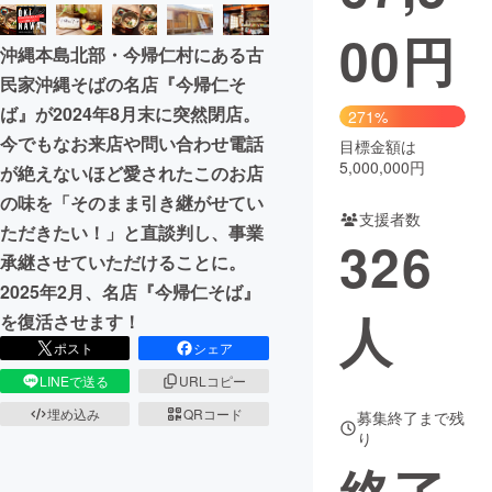
00
円
まちづくり・地域活性化
沖縄本島北部・今帰仁村にある古
民家沖縄そばの名店『今帰仁そ
CAMPFIRE for Social Good
CAMPFIRE Creation
ば』が2024年8月末に突然閉店。
271%
CAMPFIREふるさと納税
machi-ya
コミュニティ
今でもなお来店や問い合わせ電話
目標金額は
5,000,000円
が絶えないほど愛されたこのお店
の味を「そのまま引き継がせてい
支援者数
ただきたい！」と直談判し、事業
326
承継させていただけることに。
2025年2月、名店『今帰仁そば』
人
を復活させます！
ポスト
シェア
LINEで送る
URLコピー
埋め込み
QRコード
募集終了まで残
り