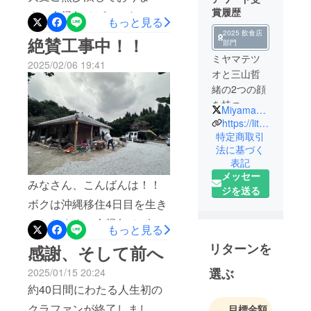
賞履歴
す。今帰仁そばのミヤマテ
もっと見る
ツオです！覚えてます
2025 飲食店
絶賛工事中！！
部門
か？？笑無我夢中で今帰仁
ミヤマテツ
2025/02/06 19:41
そばを運営してきた5ヶ月。
オと三山哲
緒の2つの顔
ボクの体重は４〜５キロ落
を持つ
MiyamaTetsuo
ちました。。毎日汗だくに
ミュージ
https://lit.link/miyamatetsuo
なっております。関西と行
シャン社
特定商取引
法に基づく
長。
き来はしておりますが、月
表記
の半分以上は今帰仁そばの
メッセー
AXIAアー
みなさん、こんばんは！！
現場に立っています。今帰
ジを送る
ティスト
ボクは沖縄移住4日目を生き
仁そばですが、おかげさま
オーディ
ております。今帰仁そばの
ション
もっと見る
で想定を超えるお客様にお
工事は想定より２週間ほど
2003(槇原敬
リターンを
感謝、そして前へ
越しいただいており、うれ
之や
遅れている感じです。2月２
しい悲鳴を上げておりま
選ぶ
2025/01/15 20:24
SURFACEを
４、26日 レセプション
す。多くのお客様にご来店
輩出)にて準
約40日間にわたる人生初の
パーティ3月１〜２日 プレ
グランプリ
いただけて嬉しくてありが
クラファンが終了しまし
目標金額