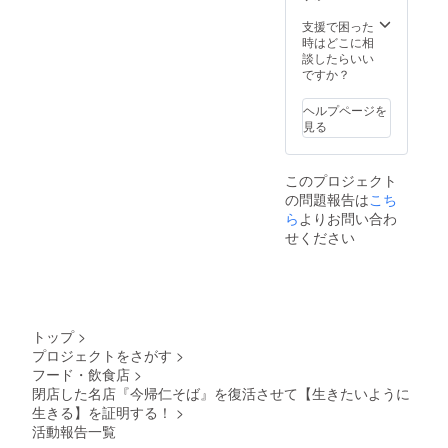
stagra
適な場
間を要
m.com/
所にあ
す場合
支援で困った
730hot
りま
がござ
時はどこに相
els_ishi
す。 最
いま
談したらいい
gaki ※
大１０
す。あ
ですか？
最大10
名まで
らかじ
名まで
ご宿泊
めご了
ヘルプページを
ご利用
可能で
承くだ
見る
可能で
す。 ぜ
さい。
す ※日
ひ人数
※有効期
程は要
お誘い
限2025
このプロジェクト
相談 ※
合わせ
年3月〜
の問題報告は
一部ご
の上お
2027年
こち
利用い
越しく
2月末
ら
よりお問い合わ
ただけ
ださい
せください
ない日
ませ。
がござ
730HO
います
TELS.イ
※現地ま
ンスタ
での交
グラム☟
通費は
https://
トップ
>
ご自身
www.in
プロジェクトをさがす
>
にてご
stagra
フード・飲食店
>
負担く
m.com/
ださい
730hot
閉店した名店『今帰仁そば』を復活させて【生きたいように
ませ ※
els_ishi
生きる】を証明する！
>
有効期
gaki ※
活動報告一覧
限2025
最大10