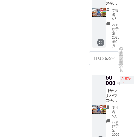
持ち込
ス今帰
利で
な時間
同じリ
み自由
仁2泊3
す。 特
を楽し
ターン
支援
※途中出
日宿泊
典）宿
みま
追加す
者：
入り自
権＆今
泊者全
しょ
5人
る場
由 ※中
帰仁そ
員に、
う！ ※
合、1回
お届
学生以
ば人数
今帰仁
有効期
け予
目の時
下のお
分ご提
そばの
定：
限2025
より値
子様は
供②】
2025
お好き
年1月〜
上げし
ご招待
年01
今帰仁
なメ
2026年
ないと
※ゴール
こ
月
そばか
ニュー
の
2月末 ※
いけな
ド・シ
リ
ら車で5
を１品
タ
日時は
いルー
ルバー
ー
分の場
ご自由
ン
ご相談
詳細を見る
ルのた
サポー
を
所に位
に召し
選
の上決
め、金
ター様
択
置する
上がっ
す
定させ
額少し
はご招
る
『サウ
ていた
ていた
上がっ
待！
50,
ナハウ
だけま
だきま
てます
在庫な
ス今帰
000
す。
し
す
が、有
円
仁』に
［例え
効期限
【サウ
宿泊で
ば週末
は伸び
ナハウ
きる権
に5名で
ており
ス今帰
利で
利用の
ます。
仁2泊3
す。 特
場合］
支援
日宿泊
典）宿
通常
者：
権＆今
泊者全
55,000
5人
帰仁そ
員に、
円(今帰
お届
ば人数
今帰仁
仁そば
け予
分ご提
そばの
定：
食事代
供③】
2025
お好き
含む)