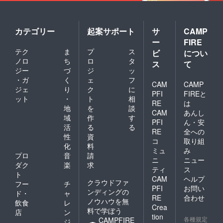
R5一12
号 ※同
じリ
ターン
カテゴリー
起案サポート
サ
CAMP
追加す
ー
FIRE
る場
合、1回
テク
ま
プ
ス
ビ
につい
目の時
ノロ
ち
ロ
タ
ス
て
より値
ジー
づ
ジ
ッ
上げし
・ガ
く
ェ
フ
ないと
CAM
CAMP
ジェ
り
ク
に
いけな
PFI
FIREと
ット
・
ト
相
いルー
RE
は
ルのた
地
を
談
CAM
あんし
め、金
域
作
す
PFI
ん・安
額少し
活
る
る
上がっ
RE
全への
性
資
てます
コ
取り組
化
料
が、有
ミュ
み
効期限
プロ
音
請
ニ
ニュー
は伸び
ダク
楽
求
ティ
ス
ており
ト
ます。
CAM
ヘルプ
クラウドファ
フー
チ
PFI
お問い
ンディングの
ド・
ャ
RE
合わせ
ノウハウを無
飲食
レ
Crea
料で学ぼう
店
ン
tion
各種規定
CAMPFIRE
ジ