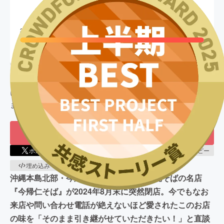
13,567,500
円
終了
271
%達成
目標金額
5,000,000
円
支援者数
326
人
このプロジェクトは、
2024/12/05
に募集を開始し、
326
人の支援
により
13,567,500
円の資金を集め、
2025/01/13
に募集を終了し
ました
もう一度プロジェクトをやってほしい
28
ポスト
シェア
LINEで送る
URLコピー
埋め込み
QRコード
沖縄本島北部・今帰仁村にある古民家沖縄そばの名店
『今帰仁そば』が2024年8月末に突然閉店。今でもなお
来店や問い合わせ電話が絶えないほど愛されたこのお店
の味を「そのまま引き継がせていただきたい！」と直談