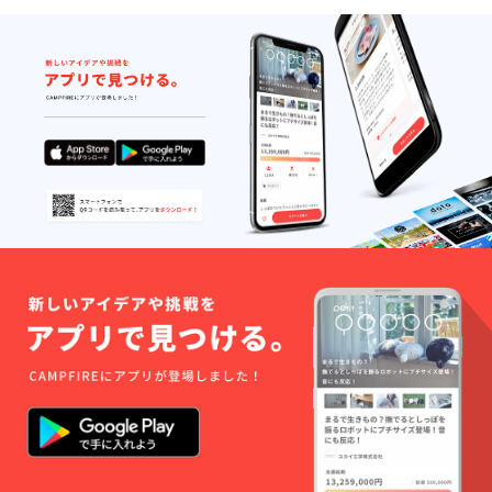
年1月〜
名まで
2026年
ご利用
2月末 ※
可能で
旅館業
す ※日
許可
程は要
八保第
相談 ※
R5一12
一部ご
号
利用い
ただけ
ない日
がござ
います
※現地ま
での交
通費は
ご自身
にてご
負担く
ださい
ませ ※
有効期
限2025
年1月〜
2026年
12月末
※旅館業
許可
八保第