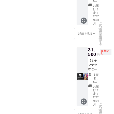
ばス
『ザ・
5人
は伸び
テツオ
タッフT
ナゾノ
ており
お届
を助け
シャ
サンマ
け予
ます。
られる
ツ』を
定：
ンズ』
権利
2025
支給し
が参戦
年03
②】 今
ます。
決定！
こ
月
帰仁そ
の
さら
リ
ばで働
②まか
タ
に！幻
ー
いてい
ないで
ン
の
詳細を見る
を
ただ
お好き
選
『ザ・
択
き、何
なメ
す
ブツク
る
もでき
ニュー
サン
31,
ないミ
をお召
ズ』も
在庫な
ヤマテ
500
し上が
し
参戦
円
ツオを
りいた
か！？
【ミヤ
助けて
だけま
スペ
マテツ
くださ
す ※現
シャル
オと
い。 特
地まで
なイベ
ズーム
典）1.
の旅費
ントに
支援
60分】
『今帰
交通費
なるこ
者：
社員
仁そば
はご自
5人
と間違
パート
スタッ
身にて
いな
お届
合わせ
フTシャ
ご負担
け予
し！ 熱
て200
ツ』を
定：
くださ
く楽し
人、借
2025
支給し
いませ
い時間
年01
金28億
ます。
※日程は
を共に
こ
月
円を抱
の
要相談
過ごし
リ
えてい
2. まか
タ
にて決
ましょ
ー
る
ないで