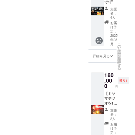
で1日ス
い味わ
とも可
ジェクトで、そのジェット
タッフ
いのこ
能で
支援
として
だわり
す！
者：
コースターの波はさらに激
ミヤマ
スープ
4人
※2025
テツオ
をお楽
しくなりました。。来年、
年2月後
お届
を助け
しみく
け予
半開催
られる
色んなことが始まります。
定：
ださ
予定 ※
権利
2025
い。 お
パー
三山哲緒個人としても、
年03
③】 み
店の味
ティー
こ
月
んなな
の
を、ご
当日、
SUNZ GROUPとしても、大
リ
んでそ
タ
自宅で
ゲスト
ー
んなに
ン
も、大
詳細を見る
きな挑戦が始まります。そ
の皆様
を
働きた
選
切な方
にスポ
択
いんで
の挑戦のビジョンを1月26日
す
へのギ
ンサー
る
す
フトと
様のお
のミヤマテツオワンマンラ
180
か？！
して
名前を
と思う
,00
も、ぜ
お伝え
残り1
イブでお伝えしますので、
ほど即
0
ひご堪
させて
円
完売す
能くだ
ぜひその日は大阪にお越し
頂きま
るス
【ミヤ
さいま
す ※日
タッフ
マテツ
いただけましたら嬉しいで
せ。
程が確
権を
オを1日
※2025
定致し
す！最後になりましたが、
再々販
雇える
年2月以
ました
支援
させて
権利】
降順次
らご連
者：
ボクのことを知ってくれ
頂きま
あなた
発送 ※
2人
絡いた
す！！
の会社
送料込
て、応援してくれて、生き
します
お届
今帰仁
で、あ
みです
け予
※現地ま
そばで
なたの
ててくれて、出会ってくれ
定：
※原材料
での旅