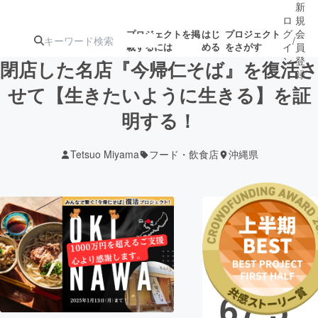
新
ロ
規
グ
会
プロジェクトを掲
はじ
プロジェクト
/
載するには
める
をさがす
イ
員
ン
登
閉店した名店『今帰仁そば』を復活さ
録
せて【生きたいように生きる】を証
明する！
人気のプロ
注目のリ
注目の新着プロ
募集終了が近いプ
もうすぐ公開
ジェクト
ターン
ジェクト
ロジェクト
されます
Tetsuo Miyama
フード・飲食店
沖縄県
アート・写真
音楽
現在の支援総
テクノロジー・ガジェット
ゲーム・サ
額
13,5
映像・映画
書籍・雑誌
67,5
ビジネス・起業
チャレンジ