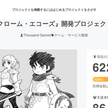
プロジェクトを掲載するには
はじめる
プロジェクトをさがす
ノクローム・エコーズ』開発プロジェク
Thousand Games
ゲーム・サービス開発
注目のリターン
注目の新着プロジェクト
募集終了が近いプロジェクト
も
現在の
音楽
舞台・パフォーマンス
62
ゲーム・サービス開発
フード・飲食店
124%
書籍・雑誌出版
アニメ・漫画
目標金額は5
支援者
チャレンジ
ビューティー・ヘルスケ
86