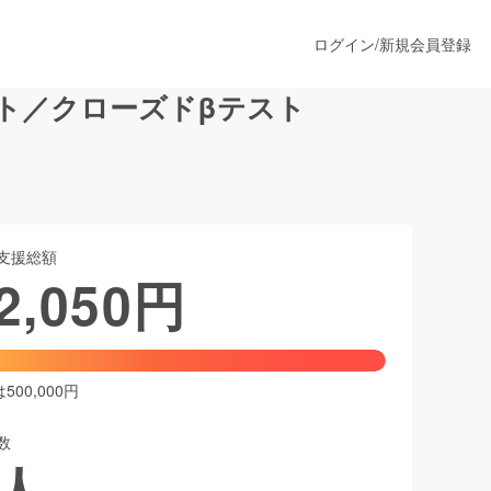
ログイン
/
新規会員登録
ト／クローズドβテスト
うすぐ公開されます
支援総額
プロダクト
2,050
円
ファッション
スポーツ
00,000円
数
ア
ソーシャルグッド
人