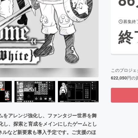
募集終
CAMPFIRE for Social Good
CAMPFIRE Creation
終
CAMPFIREふるさと納税
machi-ya
コミュニティ
このプロジェ
622,050
円の
テムをアレンジ強化し、ファンタジー世界を舞
特化し、探索と育成をメインにしたゲームとし
ネルなど新要素も導入予定です。ご支援のほ