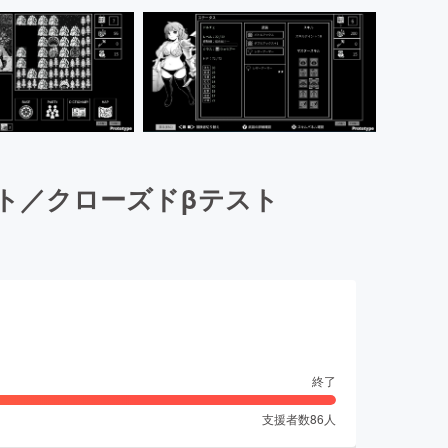
ト／クローズドβテスト
終了
支援者数
86
人