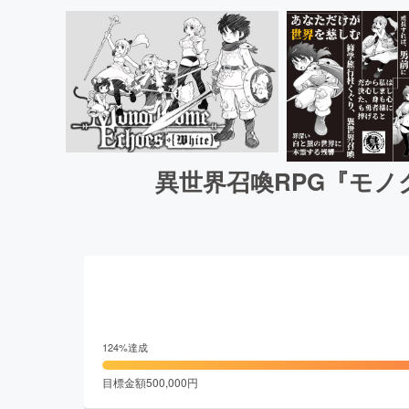
異世界召喚RPG『モ
124
%達成
目標金額
500,000
円