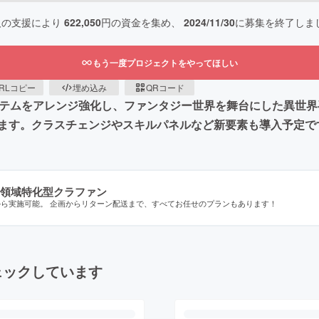
人の支援により
622,050
円の資金を集め、
2024/11/30
に募集を終了しま
もう一度プロジェクトをやってほしい
RLコピー
埋め込み
QRコード
システムをアレンジ強化し、ファンタジー世界を舞台にした異世
ます。クラスチェンジやスキルパネルなど新要素も導入予定で
領域特化型クラファン
から実施可能。 企画からリターン配送まで、すべてお任せのプランもあります！
ェックしています