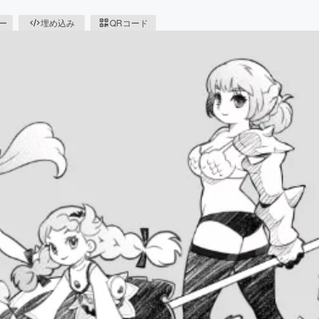
ピー
埋め込み
QRコード