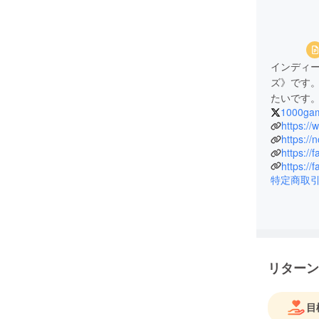
インディ
ズ》です
たいです
1000ga
https:/
https:/
https://
https://
特定商取
リターン
目