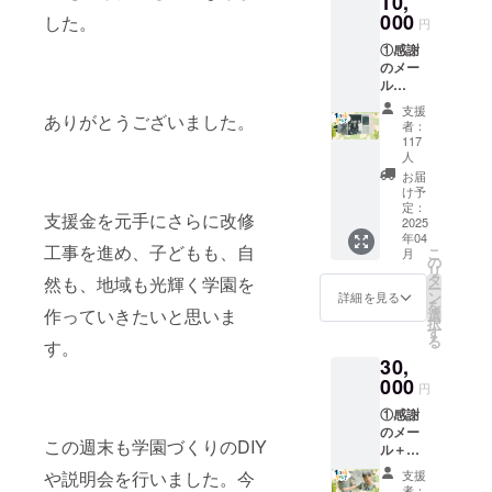
10,
も選べ
000
した。
円
ます。
①感謝
※2025
のメー
年4月以
ル
降順次
+②Web
ご提供
支援
ありがとうございました。
プロ
いたし
者：
ジェク
ます。
117
トペー
【お名
人
ジにお
前掲載
お届
名前掲
につい
け予
載
定：
て】 ・
支援金を元手にさらに改修
2025
(小)+③
掲載期
年04
光の森
間：
工事を進め、子どもも、自
こ
月
学園
の
2025年
リ
フィー
タ
4月中か
然も、地域も光輝く学園を
ー
ルド案
ン
ら事業
詳細を見る
を
内・体
作っていきたいと思いま
選
が存続
択
験会参
す
する限
る
す。
加券を
り掲載
30,
ご提供
・掲載
000
しま
方法：
円
す。ま
文字の
①感謝
たは感
み ・注
のメー
謝の
意事
この週末も学園づくりのDIY
ル＋
メール
項：支
②Web
のみ
援時、
支援
や説明会を行いました。今
プロ
コース
必ず備
者：