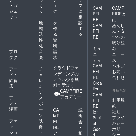
園（新
2026年
・ガ
く
ェ
フ
潟市西
4月末ま
CAM
CAMP
ジェ
り
ク
に
蒲区岩
で
PFI
FIREと
ット
・
ト
相
室） ・
RE
は
支援者
地
を
談
CAM
あんし
様の交
域
作
す
PFI
ん・安
通費や
活
る
る
滞在
RE
全への
性
資
費：支
コ
取り組
化
料
援者様
ミュ
み
の交通
プロ
音
請
ニ
ニュー
費や滞
ダク
楽
求
ティ
ス
在費は
ト
各自で
CAM
ヘルプ
クラウドファ
フー
チ
ご負担
PFI
お問い
ンディングの
ド・
ャ
くださ
RE
合わせ
ノウハウを無
い。 ・
飲食
レ
Crea
支援者
料で学ぼう
店
ン
tion
様との
各種規定
CAMPFIRE
ジ
CAM
連絡方
アカデミー
アニ
ス
法：詳
利用規
PFI
メ・
ポ
細は
約
RE
漫画
ー
メール
CA
説
細則
for
で連絡
ツ
MP
明
プライ
Soci
しま
ファ
映
FI
会
バシー
al
す。 ・
ッ
像
RE
・
有効期
ポリ
Goo
ショ
・
ア
相
限：
シー
d