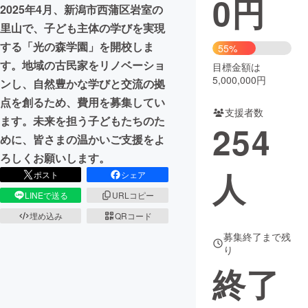
0
円
2025年4月、新潟市西蒲区岩室の
まちづくり・地域活性化
里山で、子ども主体の学びを実現
する「光の森学園」を開校しま
55%
す。地域の古民家をリノベーショ
目標金額は
CAMPFIRE for Social Good
CAMPFIRE Creation
5,000,000円
ンし、自然豊かな学びと交流の拠
CAMPFIREふるさと納税
machi-ya
コミュニティ
点を創るため、費用を募集してい
支援者数
ます。未来を担う子どもたちのた
254
めに、皆さまの温かいご支援をよ
ろしくお願いします。
人
ポスト
シェア
LINEで送る
URLコピー
埋め込み
QRコード
募集終了まで残
り
終了