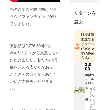
行政職員か
光の森学園開校に向けたク
ら学生まで
リターンを
ラウドファンディングが終
多彩なメン
選ぶ
バーが集
了しました。
い、AIを通じ
た地域活性
目標金額
と人材育成
未達でも
に取り組ん
リターン
支援額は2,776,500円で、
が届きま
でいます。
254人の方々から支援してい
す
(All-in
新潟日建工
方式)
科専門学校
ただきました。私たちの想
3,0
での非常勤
像を超える広がりがあり、
00
円
講師活動
たくさんの方々からあたた
感謝の
や、親子向
メール
かいご支援をいただきまし
けAIワーク
をお送
ショップ、
りしま
た。
支援
す。
FM新潟・
者：
※2025
59人
BSN出演な
年4月以
お届
ど、地域に
降順次
け予
ご提供
定：
根ざした発
2025