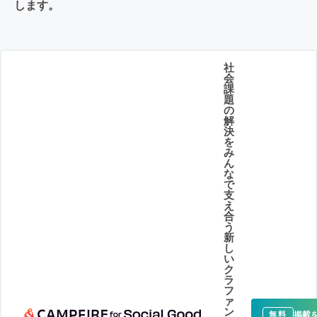
します。
社
会
課
題
の
解
決
を
み
ん
な
で
支
え
合
う
新
し
い
ク
ラ
フ
ァ
ン
掲載
無料