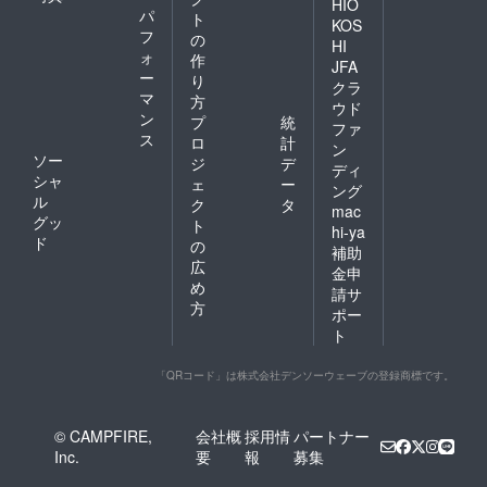
HIO
パ
ト
KOS
フ
の
HI
ォ
作
JFA
ー
り
クラ
マ
方
ウド
ン
プ
統
ファ
ス
ロ
計
ン
ソー
ジ
デ
ディ
シャ
ェ
ー
ング
ル
ク
タ
mac
グッ
ト
hi-ya
ド
の
補助
広
金申
め
請サ
方
ポー
ト
「QRコード」は株式会社デンソーウェーブの登録商標です。
© CAMPFIRE,
会社概
採用情
パートナー
Inc.
要
報
募集