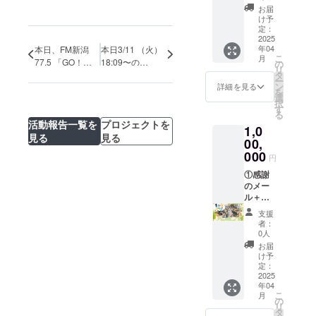
切券】
み ・注
も選べ
トペー
室） ・
法：詳
お届
・日
意事
ます。
ジにお
支援者
け予
細は
時：
項：支
※2025
名前掲
様の交
定：
メール
2025年
援時、
年4月以
載(大)＋
2025
通費や
で連絡
年04
本日、FM新潟
本日3/11 （火）
4月以
必ず備
降順次
③入学
滞在
しま
こ
月
降、支
考欄に
ご提供
式・学
77.5 「GO！
18:09〜の
費：支
の
す。 ・
リ
援者様
「掲載
いたし
園祭・
援者様
タ
GO！PARTY！
NST『ニュース
有効期
ー
のご希
を希望
ます。
卒業式
の交通
ン
詳細を見る
～ゴゴパリ～」
タッチ』内の特
限：
を
望を伺
される
【お名
にご招
費や滞
選
2025年
に出演します。
集で光の森学園
択
いなが
お名
前掲載
待(子 ど
在費は
す
4月から
【後編】
を取り上げてい
る
ら決定
前」ま
につい
もと学
各自で
2026年
活動報告一覧を
プロジェクトを
ただきます！
1,0
・場
たは
て】 ・
園ス
ご負担
3月末ま
見る
見る
所：新
「掲載
掲載期
タッフ
00,
くださ
で
潟市西
不要」
間：
ととも
い。 ・
000
円
蒲区岩
とご記
2025年
に祝福
支援者
室 ・交
入くだ
4月中か
の時間
①感謝
様との
通費や
さい。
ら事業
を過ご
のメー
連絡方
滞在
【理事
が存続
しま
ル＋
法：詳
費：交
メン
する限
しょう)
②Web
細は
支援
通費や
バーの
り掲載
＋④1日
プロ
メール
者：
滞在費
出張公
・掲載
学園長
ジェク
で連絡
0人
は支援
演会】
方法：
体験を
トペー
しま
お届
者様で
・日
文字の
ご提供
ジにお
す。 ・
け予
ご負担
時：
み ・注
しま
名前掲
有効期
定：
くださ
2025年
意事
す。ま
載(特大)
2025
限：
年04
い。 ・
4月以
項：支
たは感
＋③光
2025年
こ
月
支援者
降、支
援時、
謝の
の森学
4月から
の
リ
様との
援者様
必ず備
メール
園の
2026年
タ