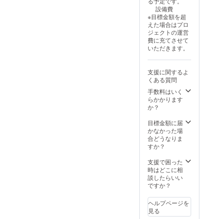
る予定です。
法：詳
の森学
支援
間：
設備費
細は
園（新
時、必
2024年
※目標金額を超
メール
潟市西
ず備考
4月中か
えた場合はプロ
で連絡
蒲区岩
欄に
ら事業
ジェクトの運営
しま
室） ・
「掲載
が存続
費に充てさせて
す。 ・
支援者
を希望
する限
いただきます。
有効期
様の交
される
り掲載
限：
通費や
お名
・掲載
2025年
滞在
前」ま
方法：
支援に関するよ
4月から
費：支
たは
文字、
くある質問
2026年
援者様
「掲載
ロゴ、
3月末ま
の交通
不要」
バナー
手数料はいく
で
費や滞
とご記
など支
らかかります
在費は
入くだ
援者様
か？
各自で
さい。
のご希
ご負担
【入学
望を伺
目標金額に届
くださ
式・学
いなが
かなかった場
い。 ・
園祭・
ら決定
合どうなりま
支援者
卒業式
・注意
すか？
様との
につい
事項：
連絡方
て】 ・
掲載氏
支援で困った
法：詳
日時：
名、ロ
時はどこに相
細は
入学式
ゴやバ
談したらいい
メール
2025年
ナーな
ですか？
で連絡
4月、学
どの画
しま
園祭
像の受
ヘルプページを
す。 ・
2025年
け渡し
見る
有効期
11月
につい