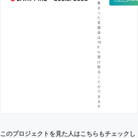
集
ま
っ
た
支
援
金
は
10
0
%
受
け
取
る
こ
と
が
で
き
ま
す
このプロジェクトを見た人はこちらもチェックし