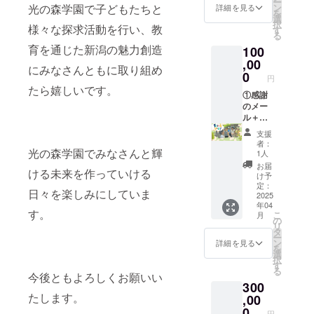
ー
棟1日貸
前掲載
ン
光の森学園で子どもたちと
詳細を見る
考欄に
を
切券(宿
につい
選
「掲載
択
泊はで
様々な探求活動を行い、教
て】 ・
す
を希望
る
きませ
掲載期
される
育を通じた新潟の魅力創造
100
ん)をご
間：
お名
提供し
,00
2025年
前」ま
にみなさんともに取り組め
ます。
4月中か
0
たは
円
または
ら事業
「掲載
たら嬉しいです。
感謝の
①感謝
が存続
不要」
メール
のメー
する限
とご記
のみ
ル＋
り掲載
入くだ
コース
②Web
・掲載
さい。
支援
も選べ
プロ
方法：
【光の
者：
ます。
ジェク
光の森学園でみなさんと輝
文字の
1人
森学園
※2025
トペー
み ・注
フィー
お届
ける未来を作っていける
年4月以
ジにお
意事
け予
ルド案
降順次
名前掲
項：支
定：
内・体
日々を楽しみにしていま
ご提供
載(大)＋
2025
援時、
験会参
年04
いたし
③理事
必ず備
加券に
す。
こ
月
ます。
メン
考欄に
の
つい
リ
【お名
バーの
「掲載
タ
て】 ・
ー
前掲載
出張講
を希望
ン
詳細を見る
日時：
を
につい
演会開
される
選
2025年
択
て】 ・
催券(交
お名
す
4月以降
る
掲載期
通費別
前」ま
今後ともよろしくお願いい
順次※日
300
間：
途)をご
たは
程の詳
たします。
2025年
提供し
,00
「掲載
細は参
4月中か
ます。
不要」
0
加人数
円