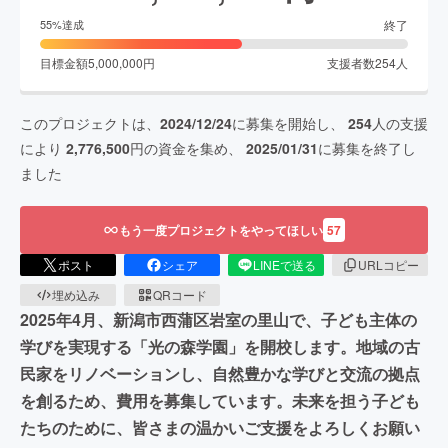
終了
55
%達成
目標金額
5,000,000
円
支援者数
254
人
このプロジェクトは、
2024/12/24
に募集を開始し、
254
人の支援
により
2,776,500
円の資金を集め、
2025/01/31
に募集を終了し
ました
もう一度プロジェクトをやってほしい
57
ポスト
シェア
LINEで送る
URLコピー
埋め込み
QRコード
2025年4月、新潟市西蒲区岩室の里山で、子ども主体の
学びを実現する「光の森学園」を開校します。地域の古
民家をリノベーションし、自然豊かな学びと交流の拠点
を創るため、費用を募集しています。未来を担う子ども
たちのために、皆さまの温かいご支援をよろしくお願い