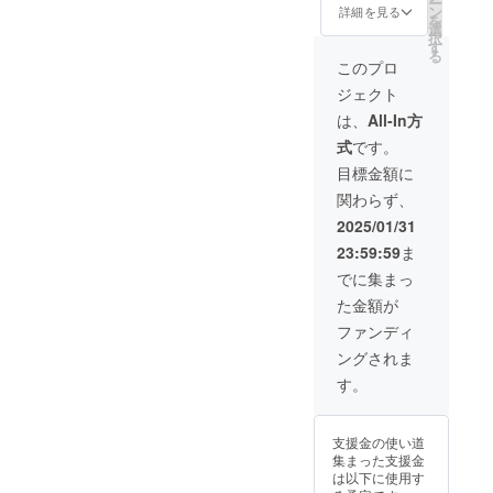
ー
連絡方
のご希
考欄に
のみ
フィー
3月末ま
ン
詳細を見る
を
法：詳
望を伺
「掲載
コース
ルド内
で
選
択
細は
いなが
を希望
も選べ
にネー
す
る
メール
ら決定
される
ます。
ムプ
このプロ
で連絡
・場
お名
※2025
レート
ジェクト
しま
所：支
前」ま
年4月以
付き記
す。 ・
援者様
たは
降順次
念植樹
は、
All-In方
宿泊は
のご希
「掲載
ご提供
をご提
式
です。
できま
望の場
不要」
いたし
供しま
せん。
所 ・理
とご記
ます。
す。ま
目標金額に
・有効
事メン
入くだ
【お名
たは感
関わらず、
期限：
バーの
さい。
前掲載
謝の
2025年
交通費
【1日学
につい
メール
2025/01/31
4月から
や滞在
園長体
て】 ・
のみ
23:59:59
ま
2026年
費：遠
験につ
掲載期
コース
3月末ま
方にな
いて】
間：
も選べ
でに集まっ
で
る場
・日
2025年
ます。
た金額が
合、交
時：
4月中か
※2025
通費や
2025年
ら事業
年4月以
ファンディ
滞在費
4月以
が存続
降順次
ングされま
は支援
降、支
する限
ご提供
者様で
援者様
り掲
いたし
す。
ご負担
のご希
載 ・
ます。
くださ
望を伺
掲載方
【お名
い。 ・
いなが
法：文
前掲載
支援金の使い道
支援者
ら決定
字のみ
につい
集まった支援金
様との
・場
・注意
て】 ・
は以下に使用す
連絡方
所：光
事項：
掲載期