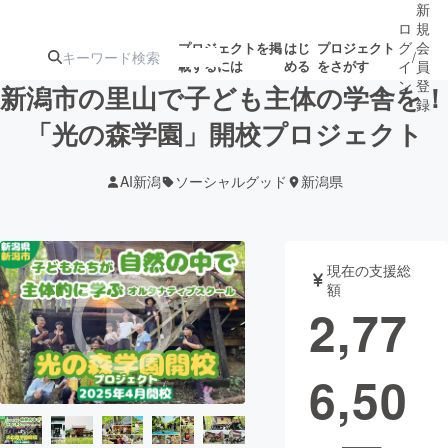
新
ロ
規
グ
会
プロジェクトを掲
はじ
プロジェクト
/
載するには
める
をさがす
イ
員
ン
登
新潟市の里山で子ども主体の学舎を！
録
「光の森学園」開校プロジェクト
人気のプロ
注目のリ
注目の新着プロ
募集終了が近いプ
もうすぐ公開
AI新潟
ソーシャルグッド
新潟県
ジェクト
ターン
ジェクト
ロジェクト
されます
アート・写真
音楽
現在の支援総
額
2,77
テクノロジー・ガジェット
ゲーム・サ
6,50
映像・映画
書籍・雑誌
ビジネス・起業
チャレンジ