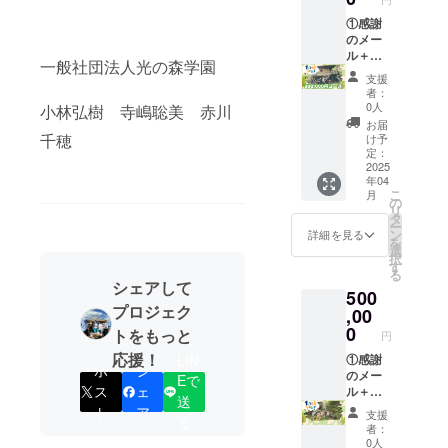
ら事業
または
とご記
が決ま
が存続
感謝の
①感謝
入くだ
り次第
する限
メール
のメー
さい。
ご連絡
り掲載
のみ
ル＋
【光の
しま
一般社団法人光の森学園
・掲載
コース
②Web
森学園
す。 ・
支援
方法：
も選べ
プロ
公開講
場所：
者：
文字の
ます。
ジェク
座・イ
0人
光の森
小林弘樹 寺嶋聡美 赤川
み ・注
※2025
トペー
ベント
学園
お届
意事
年4月以
ジにお
につい
千穂
け予
（新潟
項：支
降順次
名前掲
て】 ・
定：
市西蒲
援時、
ご提供
載(大)＋
2025
日時：
区岩
年04
必ず備
いたし
③1日学
2025年
室） ・
こ
月
考欄に
ます。
園長体
4月以降
の
支援者
リ
「掲載
【お名
験(子ど
順次※日
タ
様の交
ー
を希望
前掲載
もたち
程の詳
ン
詳細を見る
通費や
を
される
につい
といっ
細は参
選
滞在
択
お名
て】 ・
しょに
加人数
す
費：支
る
前」ま
掲載期
探究の
が決ま
援者様
シェアして
500
たは
間：
森へご
り次第
の交通
プロジェク
「掲載
2025年
案内)を
,00
ご連絡
費や滞
不要」
4月中か
ご提供
しま
0
在費は
トをもっと
円
とご記
ら事業
しま
す。 ・
各自で
応援！
入くだ
が存続
す。ま
①感謝
LIN
場所：
ご負担
ポ
シ
さい。
する限
たは感
のメー
光の森
Eで
くださ
ス
ェ
【向谷
り掲載
謝の
ル＋②
学園
い。 ・
送
山荘南
・掲載
メール
ウェブ
（新潟
ト
ア
支援者
支援
る
棟・北
方法：
のみ
プロ
市西蒲
様との
者：
棟1日貸
文字の
コース
ジェク
区岩
0人
連絡方