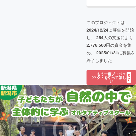
このプロジェクトは、
2024/12/24
に募集を開始
し、
254
人の支援により
2,776,500
円の資金を集
め、
2025/01/31
に募集を
終了しました
もう一度プロジェ
5
クトをやってほし
7
い