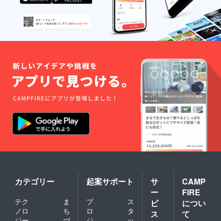
細は
潟市西
メール
蒲区岩
で連絡
室） ・
しま
支援者
す。 ・
様の交
有効期
通費や3
限：
在費：
2025年
支援者
4月から
様の交
2026年
通費や
4月末ま
滞在費
で 【1
は各自
日学園
でご負
長体験
担くだ
につい
さい。
て】 ・
・支援
日時：
者様と
2025年
の連絡
4月以
方法：
降、支
詳細は
援者様
メール
のご希
で連絡
望を伺
しま
カテゴリー
起案サポート
サ
CAMP
いなが
す。 ・
ー
FIRE
ら決定
有効期
・場
限：
テク
ま
プ
ス
ビ
につい
所：光
2025年
ノロ
ち
ロ
タ
ス
て
の森学
4月から
ジー
づ
ジ
ッ