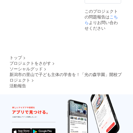
限：
頃、卒
ては、
2025年
業式
プロ
このプロジェクト
4月から
2026年
ジェク
の問題報告は
2026年
3月 ・
ト終了
こち
3月末ま
場所：
後にお
ら
よりお問い合わ
で
光の森
送りす
せください
学園
るメー
（新潟
ルをご
市西蒲
確認く
区岩
ださ
室） ・
い。
支援者
【植樹
トップ
>
様の交
式につ
プロジェクトをさがす
>
通費や
いて】
ソーシャルグッド
>
滞在
・日
費：支
時：
新潟市の里山で子ども主体の学舎を！「光の森学園」開校プ
援者様
2025年
ロジェクト
>
の交通
4月以
活動報告
費や滞
降、支
在費は
援者様
各自で
のご希
ご負担
望を伺
くださ
いなが
い。 ・
ら決定
支援者
・場
様との
所：光
連絡方
の森学
法：詳
園（新