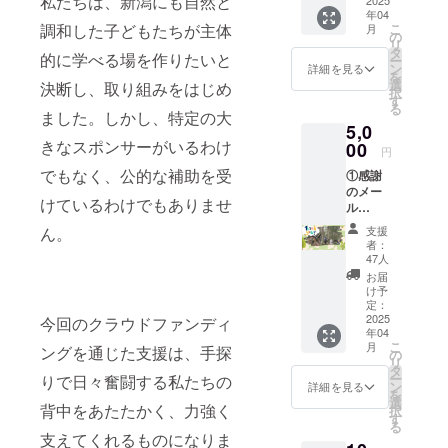
私たちは、新潟にも自然と
いたし
信を展開。
年04
ます。
こ
調和した子どもたちが主体
月
いわむロッ
の
リ
タ
クフェスや
的に学べる場を作りたいと
ー
ン
詳細を見る
を
NINNOとの
選
決断し、取り組みをはじめ
択
す
連携イベン
る
ました。しかし、特定の大
トなど、AI×
5,0
きなスポンサーがいるわけ
地方の新し
00
円
い可能性を
でもなく、公的な補助を受
①感謝
実践しなが
のメー
けているわけでもありませ
ル
ら、“生成AI
+②Web
支援
ん。
を新潟に、
プロ
者：
新潟を世界
ジェク
47人
トペー
に”届けてい
お届
ジにお
け予
ます。
名前掲
定：
載(小)を
2025
今回のクラウドファンディ
年04
ご提供
こ
月
ングを通じた支援は、手探
しま
の
リ
す。ま
タ
ー
りで日々奮闘する私たちの
たは感
ン
詳細を見る
を
謝の
選
背中をあたたかく、力強く
択
メール
す
る
のみ
支えてくれるものになりま
コース