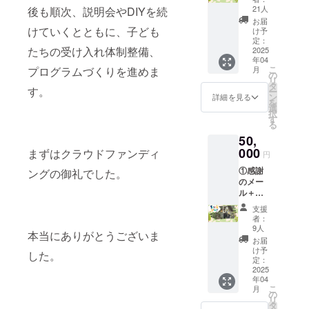
ジェク
も選べ
21人
後も順次、説明会やDIYを続
考欄に
トペー
ます。
「掲載
お届
ジにお
けていくとともに、子ども
※2025
け予
を希望
名前掲
定：
年4月以
される
たちの受け入れ体制整備、
載(中)＋
2025
降順次
お名
年04
③光の
ご提供
前」ま
こ
月
プログラムづくりを進めま
森学園
の
いたし
たは
リ
公開講
タ
ます。
「掲載
す。
ー
座・イ
ン
【お名
詳細を見る
不要」
を
ベント
選
前掲載
とご記
択
参加券
す
につい
入くだ
る
をご提
て】 ・
さい。
50,
供しま
掲載期
す。ま
000
まずはクラウドファンディ
間：
円
たは感
2025年
①感謝
謝の
ングの御礼でした。
4月中か
のメー
メール
ら事業
ル＋
のみ
が存続
②Web
コース
する限
支援
プロ
も選べ
り掲載
者：
ジェク
ます。
9人
・掲載
本当にありがとうございま
トペー
※2025
方法：
お届
ジにお
年4月以
け予
文字の
した。
名前掲
降順次
定：
み ・注
載(大)＋
2025
ご提供
意事
年04
③向谷
いたし
項：支
こ
月
山荘南
ます。
の
援時、
リ
棟・北
【お名
タ
必ず備