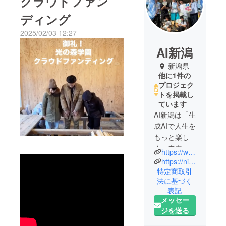
クラウドファン
ディング
2025/02/03 12:27
AI新潟
新潟県
他に1件の
プロジェク
トを掲載し
ています
AI新潟は「生
成AIで人生を
もっと楽し
く、未来を
https://www.wp.ainiigata.com/?ulpb_post=ai-niigata
もっと豊か
https://niigata-ai-cultural-festival-726126137890.us-west1.run.app/
に」を掲げ
特定商取引
法に基づく
る新潟発の
表記
生成AIコミュ
メッセー
ニティで
ジを送る
す。中心メ
ンバーには