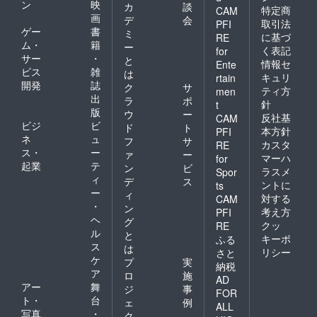
ン
映
2025年
カ
談
特定商
CAM
4月から
画
デ
会
取引法
PFI
2026年
ゲー
書
ミ
に基づ
RE
3月末ま
ム・
籍
ー
く表記
で
for
サー
・
と
情報セ
Ente
ビス
雑
は
キュリ
rtain
開発
誌
ク
サ
ティ方
men
出
ラ
ポ
針
t
版
ウ
ー
反社基
CAM
ビジ
ビ
ド
ト
本方針
PFI
ネ
ュ
フ
サ
カスタ
RE
ス・
ー
ァ
ー
マーハ
for
起業
テ
ン
ビ
ラスメ
Spor
ィ
デ
ス
ントに
ts
ー
ィ
対する
CAM
・
ン
考え方
PFI
ヘ
グ
クッ
RE
ル
と
キーポ
ふる
ス
は
リシー
さと
ケ
プ
実
納税
ア
ロ
施
AD
アー
舞
ジ
事
FOR
ト・
台
ェ
例
ALL
写真
・
ク