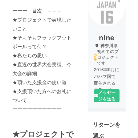
ーーー 目次 －－－
★プロジェクトで実現した
いこと
nine
★そもそもフラッグフット
神奈川県
ボールって何？
初めてのプ
★私たちの思い
ロジェクト
です
★直近の世界大会実績、今
2016年9月に
大会の詳細
バハマ国で
★頂いた支援金の使い道
開催される
フラッグ
★支援頂いた方へのお礼に
メッセー
フットボー
ジを送る
ついて
ルの世界大
ーーーーーーーーーー
会に出場す
る日本代表
リターンを
女子チーム
です。普段
★プロジェクトで
選ぶ
は川崎市に