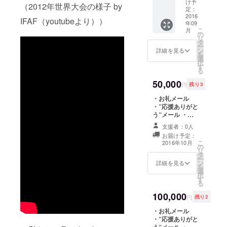
け予
（2012年世界大会の様子 by
メール
定：
・”応援
2016
IFAF（youtubeより））
年09
ありが
こ
月
と
の
リ
う”メー
タ
ー
ル ・現
ン
詳細を見る
を
地レ
選
択
ポート
す
る
・オリ
ジナルT
50,000
円
残り3
シャツ
・オリ
・お礼メール
ジナルT
・”応援ありがと
シャツ
う”メール ・現
に名
地レポート ・フ
支援者：0人
前・ロ
ラッグフット
お届け予定：
ゴを入
ボールの練習試
こ
2016年10月
れる権
の
合 （※詳細は後
リ
利 （※
タ
日調整）
ー
大きさ
ン
詳細を見る
を
等はデ
選
択
ザイン
す
る
を考慮
100,000
して変
円
残り2
更する
・お礼メール
場合が
・”応援ありがと
ござい
う”メール ・現
ます。