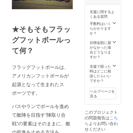
支援に関するよ
くある質問
手数料はいく
★そもそもフラッ
らかかります
か？
グフットボールっ
目標金額に届
かなかった場
て何？
合どうなりま
すか？
フラッグフットボールは、
支援で困った
時はどこに相
アメリカンフットボールが
談したらいい
ですか？
起源となって生まれたス
ヘルプページを
ポーツです。
見る
パスやランでボールを進め
このプロジェクト
て敵陣を目指す“陣取り合
の問題報告は
こち
戦”の要素はそのままに、敵
ら
よりお問い合わ
せください
の前進を止める方法を