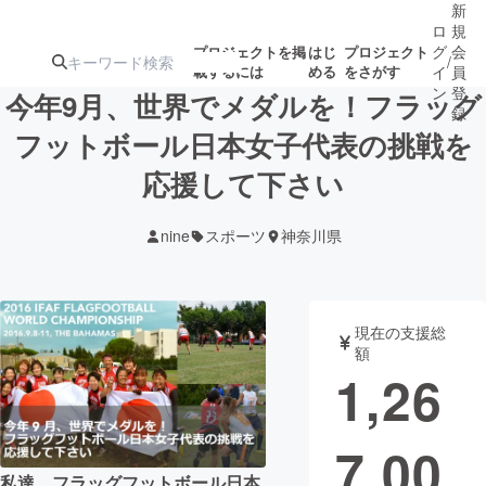
新
ロ
規
グ
会
プロジェクトを掲
はじ
プロジェクト
/
載するには
める
をさがす
イ
員
ン
登
今年9月、世界でメダルを！フラッグ
録
フットボール日本女子代表の挑戦を
応援して下さい
人気のプロ
注目のリ
注目の新着プロ
募集終了が近いプ
もうすぐ公開
ジェクト
ターン
ジェクト
ロジェクト
されます
nine
スポーツ
神奈川県
アート・写真
音楽
現在の支援総
テクノロジー・ガジェット
ゲーム・サ
額
1,26
映像・映画
書籍・雑誌
7,00
ビジネス・起業
チャレンジ
私達、フラッグフットボール日本