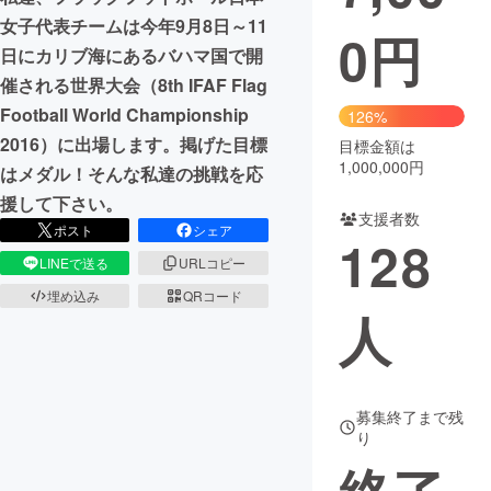
女子代表チームは今年9月8日～11
0
円
まちづくり・地域活性化
日にカリブ海にあるバハマ国で開
催される世界大会（8th IFAF Flag
CAMPFIRE for Social Good
CAMPFIRE Creation
Football World Championship
126%
CAMPFIREふるさと納税
machi-ya
コミュニティ
2016）に出場します。掲げた目標
目標金額は
1,000,000円
はメダル！そんな私達の挑戦を応
援して下さい。
支援者数
ポスト
シェア
128
LINEで送る
URLコピー
埋め込み
QRコード
人
募集終了まで残
り