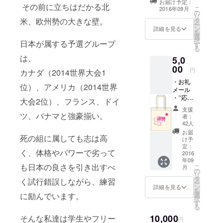
お届け予定：
その前に立ちはだかる北
こ
2016年09月
の
リ
米、欧州勢の大きな壁。
タ
ー
ン
詳細を見る
を
選
択
日本が属する予選グループ
す
る
は、
5,0
00
円
カナダ（2014世界大会1
・お礼
位）、アメリカ（2014世界
メール
・”応援
大会2位）、フランス、ドイ
ありが
支援
と
ツ、パナマと強豪揃い。
者：
う”メー
42人
ル ・オ
お届
死の組に属しても志は高
リジナ
け予
ルトー
定：
く、体格やパワーで劣って
トバッ
2016
年09
ク （※
も日本の良さを引き出すべ
こ
月
色・デ
の
リ
ザイン
タ
く試行錯誤しながら、練習
ー
等は変
ン
詳細を見る
を
更にな
選
に励んでいます。
択
る場合
す
る
がござ
10,000
いま
そんな私達は学生やフリー
円