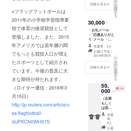
ー
等は変
ン
詳細を見る
を
更にな
選
※フラッグフットボールは
択
る場合
す
る
があり
2011年の小学校学習指導要
30,000
ます）
円
領で体育の推奨競技として
・お礼メール
・”応援ありがと
登場しました。また、2015
う”メール ・現
地レポート ・オ
年アメリカでは若年層の間
支援者：2人
リジナルトート
お届け予定：
でもっとも競技人口が増え
バック ・オリジ
こ
2016年09月
の
ナルＴシャツ
リ
たスポーツとして紹介され
タ
ー
ン
詳細を見る
を
ています。今後の普及に大
選
択
す
きな期待が持たれます。
る
50,
（ロイター通信：2016年3
残り4
000
円
月15日）
（企業
もしく
http://jp.reuters.com/article/u
は団体
様に限
sa-flagfootball-
支援
らせて
者：
idJPKCN0WH07S
頂きま
5人
す） ・
お届
お礼