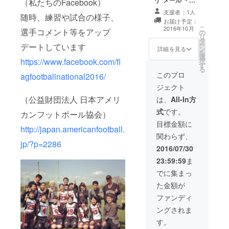
（私たちのFacebook）
地レポート ・フ
また、
支援者：1人
随時、練習や試合の様子、
ラッグフット
公序良
お届け予定：
ボール教室の開
俗等に
こ
2016年10月
選手コメント等をアップ
の
催 （※詳細は後
反する
リ
タ
日調整）
場合は
ー
デートしています
ン
ご遠慮
詳細を見る
を
選
頂く場
https://www.facebook.com/fl
択
す
合があ
る
りま
このプロ
agfootballnational2016/
す。）
ジェクト
（公益財団法人 日本アメリ
は、
All-In方
式
です。
カンフットボール協会）
目標金額に
http://japan.americanfootball.
関わらず、
jp/?p=2286
2016/07/30
23:59:59
ま
でに集まっ
た金額が
ファンディ
ングされま
す。