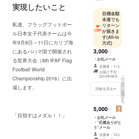
実現したいこと
あるグラウ
ンドをお借
目標金額
未達でも
りして練習
私達、フラッグフットボー
リターン
をしていま
が届きま
ル日本女子代表チームは今
す。
す
(All-in
年9月8日～11日にカリブ海
方式)
3,000
にあるバハマ国で開催され
円
・お礼メール
る世界大会（8th IFAF Flag
支援者：11人
Football World
お届け予定：
こ
2016年08月
Championship 2016）に出
の
リ
タ
ー
場します。
ン
詳細を見る
を
選
択
す
る
5,000
円
「目指すはメダル！！」
・お礼メール
・”応援ありがと
う”メール
支援者：12人