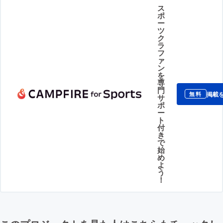
ス
ポ
ー
ツ
ク
ラ
フ
ァ
ン
を
専
門
掲載
無料
サ
ポ
ー
ト
付
き
で
始
め
よ
う
！