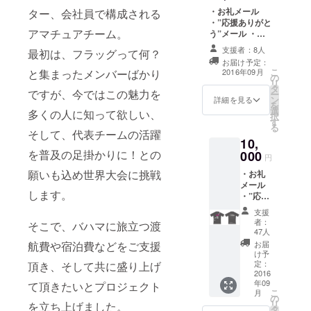
す）
・お礼メール
ター、会社員で構成される
・”応援ありがと
アマチュアチーム。
う”メール ・現
地レポート
支援者：8人
最初は、フラッグって何？
お届け予定：
こ
2016年09月
と集まったメンバーばかり
の
リ
タ
ですが、今ではこの魅力を
ー
ン
詳細を見る
を
選
多くの人に知って欲しい、
択
す
る
そして、代表チームの活躍
10,
を普及の足掛かりに！との
000
円
願いも込め世界大会に挑戦
・お礼
メール
します。
・”応援
ありが
支援
と
者：
そこで、バハマに旅立つ渡
う”メー
47人
ル ・オ
お届
航費や宿泊費などをご支援
リジナ
け予
ルTシャ
定：
頂き、そして共に盛り上げ
ツ （※
2016
年09
色、デ
て頂きたいとプロジェクト
こ
月
ザイ
の
リ
を立ち上げました。
ン、形
タ