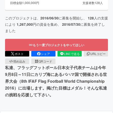
目標金額
1,000,000
円
支援者数
128
人
このプロジェクトは、
2016/06/30
に募集を開始し、
128
人の支援
により
1,267,000
円の資金を集め、
2016/07/30
に募集を終了し
ました
もう一度プロジェクトをやってほしい
ポスト
シェア
LINEで送る
URLコピー
埋め込み
QRコード
私達、フラッグフットボール日本女子代表チームは今年
9月8日～11日にカリブ海にあるバハマ国で開催される世
界大会（8th IFAF Flag Football World Championship
2016）に出場します。掲げた目標はメダル！そんな私達
の挑戦を応援して下さい。