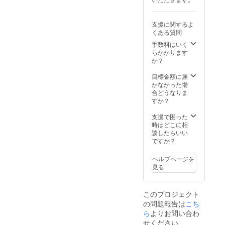
リター
ティス
定がで
チミ
ンに貼
リープ
きます)
ツ １
付され
ランツ
２枚
瓶 ※
支援に関するよ
たラベ
の焼き
■オオム
ニホン
くある質問
ルや注
菓子ギ
タアツ
ミツバ
意書き
フト」
シ認定
チの蜂
手数料はいく
をご確
(23個入
ステッ
蜜をご
らかかります
認くだ
り)
カー 2
用意し
か？
さい。
１箱
枚(デザ
ており
■瀬木監
※原材料
イン未
ますの
目標金額に届
督絶
及び添
定) ■劇
で、提
かなかった場
賛！
加物等
中にも
供時期
合どうなりま
「大牟
の食品
出てく
がずれ
すか？
田高菜
表示は
る焼き
る可能
めんべ
お届け
菓子！
性がご
支援で困った
い」(12
商品の
「パ
ざいま
時はどこに相
枚入
ラベル
ティス
す。 ※
談したらいい
り)
に表記
リープ
原材料
ですか？
１箱 ※
されま
ランツ
及び添
原材料
す。 商
の焼き
加物等
ヘルプページを
及び添
品開封
菓子ギ
の食品
見る
加物等
前には
フト」
表示は
の食品
必ずお
(23個入
お届け
表示は
届けの
り)
商品の
このプロジェクト
お届け
リター
１箱
ラベル
の問題報告は
商品の
ンに貼
※原材料
こち
に表記
ラベル
付され
及び添
されま
ら
よりお問い合わ
に表記
たラベ
加物等
す。 商
せください