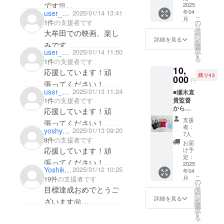
です!!!
セイ ■
2025
年04
user_2b27f3f3d204
2025/01/14 13:41
トート
拝見できる日&リター
こ
月
バック
1件
の支援者です
の
リ
ンのお菓子が楽しみで
M
タ
大牟田での映画、楽し
ー
345mm
ン
詳細を見る
なりません←
を
みです。
×355m
選
択
user_c2159dd297e4
2025/01/14 11:50
東京でも大牟田でも、
m×100
す
応援させていただきま
る
1件
の支援者です
mm(色
会場や劇場で皆様と盛
す。
10,
の指定
応援しています！頑
残り43
り上がれるのを心待ち
はでき
000
円
張ってください！
ませ
にしております★
user_6e3504842b34
2025/01/13 11:24
■瀬木直
ん) １
貴監督
1件
の支援者です
大牟田熱し🔥アオハル
枚
からの
応援しています！頑
お礼
支援
張ってください！
メール
者：
yoshynishida
2025/01/13 09:20
■瀬木監
7人
8件
の支援者です
督の書
お届
き下ろ
応援しています！頑
け予
しエッ
定：
張ってください！
セイ ■
2025
Yoshiko Suzuki
2025/01/12 10:25
年04
トート
こ
月
19件
の支援者です
バッ
の
リ
ク
目標達成おめでとうご
タ
ー
345mm
ン
詳細を見る
ざいます㊗️
を
×355m
選
択
m×100
更なるステップへ‼️👏
す
る
mm (色