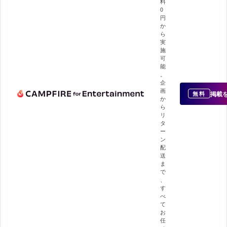
料
0
円
か
ら
実
施
可
能
。
企
画
掲載
無料
か
ら
リ
タ
ー
ン
配
送
ま
で
、
す
べ
て
お
任