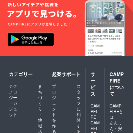
用意し
必ずお
枚入
ており
届けの
り)
ますの
リター
１箱 ※
で、提
ンに貼
原材料
供時期
付され
及び添
がずれ
たラベ
加物等
る可能
ルや注
の食品
性がご
意書き
表示は
ざいま
をご確
お届け
す。 ※
認くだ
商品の
原材料
さい。
ラベル
及び添
■稀少！
に表記
加物等
大牟田
されま
の食品
で養蜂
す。 商
表示は
の日本
品開封
お届け
みつば
前には
カテゴリー
起案サポート
サ
CAMP
商品の
ちのハ
必ずお
ー
FIRE
ラベル
チミ
届けの
テク
ま
プ
ス
ビ
につい
に表記
ツ １
リター
されま
瓶 ※
ンに貼
ノロ
ち
ロ
タ
ス
て
す。 商
ニホン
付され
ジー
づ
ジ
ッ
品開封
ミツバ
たラベ
・ガ
く
ェ
フ
CAM
CAMP
前には
チの蜂
ルや注
ジェ
り
ク
に
必ずお
蜜をご
意書き
PFI
FIREと
ット
・
ト
相
届けの
用意し
をご確
RE
は
地
を
談
リター
ており
認くだ
CAM
あんし
ンに貼
ますの
さい。
域
作
す
PFI
ん・安
付され
で、提
■稀少！
活
る
る