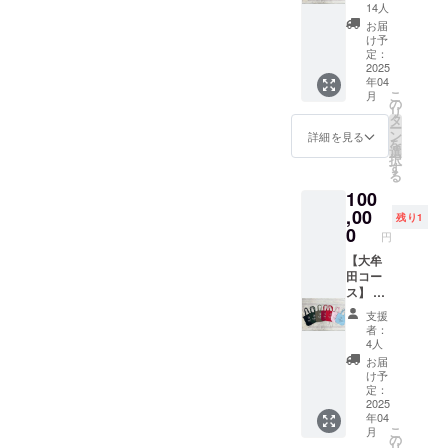
スト) ※
テッ
の食品
14人
任意の
カー
表示は
お届
お名前
１枚(デ
お届け
け予
を10文
ザイン
定：
商品の
字以内
2025
未定) ■
ラベル
年04
を備考
劇中に
に表記
こ
月
欄にご
も出て
の
されま
リ
入力く
くる焼
タ
す。 商
ー
ださ
き菓
ン
品開封
詳細を見る
を
い。 ■
子！
選
前には
択
瀬木直
「パ
す
必ずお
る
貴監督
ティス
届けの
100
からの
リープ
リター
お礼
,00
ランツ
ンに貼
残り1
メール
の焼き
0
付され
円
■瀬木監
菓子ギ
たラベ
督書き
【大牟
フト」
ルや注
下ろし
田コー
(11個入
意書き
エッセ
ス】 ■
り)
をご確
イ ■
エンド
１箱
認くだ
支援
トート
ロール
※原材料
さい。
者：
バック
へのお
及び添
■瀬木監
4人
M
名前記
加物等
督絶
お届
345mm
載（テ
の食品
賛！
け予
×355m
キス
表示は
定：
「大牟
m×100
ト） ※
2025
お届け
田高菜
年04
mm(色
任意の
商品の
めんべ
こ
月
のご指
お名前
ラベル
の
い」(12
リ