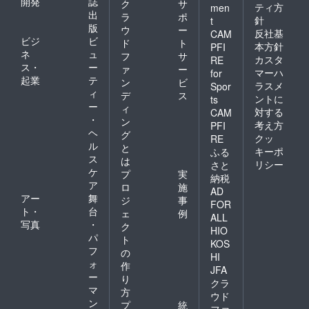
開発
誌
認くだ
商品の
ク
サ
ティ方
men
さい。
ラベル
出
ラ
ポ
針
t
■瀬木監
に表記
版
ウ
ー
反社基
CAM
督の案
されま
ビジ
ビ
ド
ト
本方針
PFI
内で行
す。 商
ネ
ュ
フ
サ
く！大
品開封
カスタ
RE
ス・
ー
ァ
ー
牟田聖
前には
マーハ
for
起業
テ
地ツ
必ずお
ン
ビ
ラスメ
Spor
アー＆
届けの
ィ
デ
ス
ントに
ts
大牟田
リター
ー
ィ
対する
CAM
の焼き
ンに貼
・
ン
鳥店で
付され
考え方
PFI
ヘ
グ
ほろ酔
たラベ
クッ
RE
ル
い雑談
ルや注
と
キーポ
ふる
会 1名
意書き
ス
は
リシー
さと
様 （内
をご確
ケ
プ
実
納税
容：映
認くだ
ア
ロ
施
画「オ
さい。
AD
アー
舞
ジ
事
オムタ
■瀬木監
FOR
ト・
台
アツシ
督と都
ェ
例
ALL
の青
内で大
写真
・
ク
HIO
春」の
牟田を
パ
ト
KOS
ロケ地
感じよ
フ
の
HI
を徒歩
う！大
ォ
作
で監督
牟田出
JFA
ー
り
と巡り
身の方
クラ
マ
ま
のお店
方
ウド
す。）
訪問＆
ン
プ
統