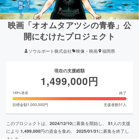
映画「オオムタアツシの青春」公
開にむけたプロジェクト
ソウルボート株式会社
映像・映画
福岡県
現在の支援総額
1,499,000
円
終了
149
%達成
目標金額
1,000,000
円
支援者数
51
人
このプロジェクトは、
2024/12/10
に募集を開始し、
51
人の支援
により
1,499,000
円の資金を集め、
2025/01/31
に募集を終了し
ました