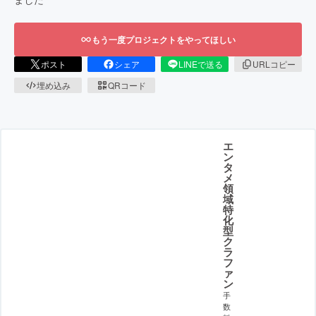
もう一度プロジェクトをやってほしい
ポスト
シェア
LINEで送る
URLコピー
埋め込み
QRコード
エ
ン
タ
メ
領
域
特
化
型
ク
ラ
フ
ァ
ン
手
数