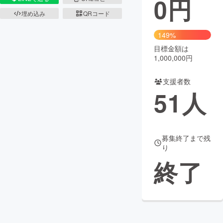
0
円
埋め込み
QRコード
まちづくり・地域活性化
149%
目標金額は
CAMPFIRE for Social Good
CAMPFIRE Creation
1,000,000円
CAMPFIREふるさと納税
machi-ya
コミュニティ
支援者数
51
人
募集終了まで残
り
終了