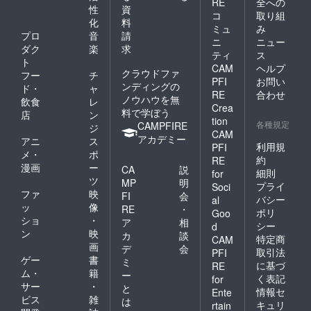
RE
全への
たラベ
供時期
大牟田
性
資
ルや注
がずれ
で養蜂
コ
取り組
化
料
意書き
る可能
の日本
ミュ
み
プロ
音
請
をご確
性がご
みつば
ニ
ニュー
認くだ
ざいま
ちのハ
ダク
楽
求
ティ
ス
さい。
す。 ※
チミ
ト
CAM
ヘルプ
■完成披
原材料
ツ １
クラウドファ
フー
チ
露上映
及び添
瓶 ※
PFI
お問い
ンディングの
ド・
ャ
会ご招
加物等
ニホン
RE
合わせ
ノウハウを無
飲食
レ
待 1名
の食品
ミツバ
Crea
料で学ぼう
（東京
表示は
チの蜂
店
ン
tion
各種規定
もしく
お届け
蜜をご
CAMPFIRE
ジ
CAM
は大牟
商品の
用意し
アカデミー
アニ
ス
利用規
PFI
田）
ラベル
ており
メ・
ポ
（2025
に表記
ますの
約
RE
漫画
ー
CA
説
年夏予
されま
で、提
細則
for
ツ
定） ※
す。 商
供時期
MP
明
プライ
Soci
会場ま
品開封
がずれ
ファ
映
FI
会
バシー
al
での交
前には
る可能
ッ
像
RE
・
ポリ
Goo
通費は
必ずお
性がご
ショ
・
ア
相
自費に
届けの
ざいま
シー
d
ン
映
カ
談
なりま
リター
す。 ※
特定商
CAM
画
す。
ンに貼
原材料
デ
会
取引法
PFI
付され
及び添
ゲー
書
ミ
に基づ
RE
たラベ
加物等
ム・
籍
ー
く表記
for
ルや注
の食品
サー
・
と
情報セ
意書き
表示は
Ente
ビス
雑
は
をご確
お届け
キュリ
rtain