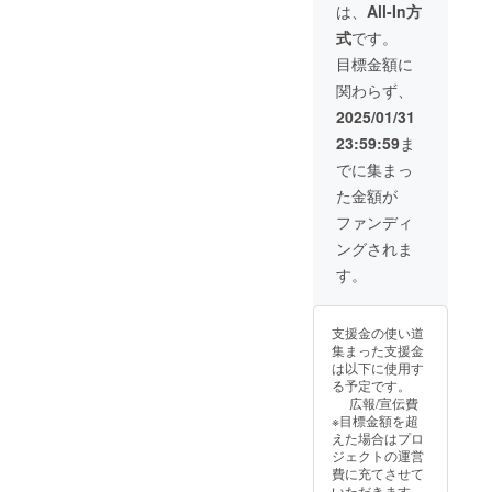
くる焼
添えな
貴監督
加物等
は、
All-In方
き菓
い場合
の書き
の食品
式
です。
子！
があり
下ろし
表示は
「パ
ます。
エッセ
お届け
目標金額に
ティス
■トート
イ ■T
商品の
関わらず、
リープ
バック
シャツ
ラベル
ランツ
M
（S , L ,
に表記
2025/01/31
の焼き
345mm
XL ,
されま
23:59:59
ま
菓子ギ
×355m
XXL）
す。 商
フト」
m×100
２枚 ※
品開封
でに集まっ
(23個入
mm(色
サイズ
前には
た金額が
り)
のご指
の在庫
必ずお
１箱
定がで
に限り
届けの
ファンディ
※原材料
きます)
がある
リター
ングされま
及び添
２枚
ためご
ンに貼
加物等
■オオム
希望に
付され
す。
の食品
タアツ
添えな
たラベ
表示は
シ認定
い場合
ルや注
お届け
ステッ
があり
意書き
支援金の使い道
商品の
カー 2
ます。
をご確
集まった支援金
ラベル
枚(デザ
■トート
認くだ
は以下に使用す
に表記
イン未
バック
さい。
る予定です。
されま
定) ■劇
M
■稀少！
広報/宣伝費
す。 商
中にも
345mm
大牟田
※目標金額を超
品開封
出てく
×355m
で養蜂
えた場合はプロ
前には
る焼き
m×100
の日本
ジェクトの運営
必ずお
菓子！
mm(色
みつば
費に充てさせて
届けの
「パ
のご指
ちのハ
いただきます。