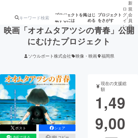
新
ロ
規
グ
会
プロジェクトを掲
はじ
プロジェクト
/
載するには
める
をさがす
イ
員
ン
登
映画「オオムタアツシの青春」公開
録
にむけたプロジェクト
人気のプロ
注目のリ
注目の新着プロ
募集終了が近いプ
もうすぐ公開
ソウルボート株式会社
映像・映画
福岡県
ジェクト
ターン
ジェクト
ロジェクト
されます
アート・写真
音楽
現在の支援総
額
1,49
テクノロジー・ガジェット
ゲーム・サ
9,00
映像・映画
書籍・雑誌
ポスト
シェア
ビジネス・起業
チャレンジ
LINEで送る
URLコピー