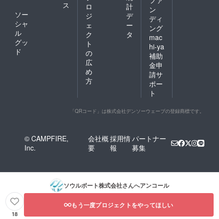
ファ
※集合場
トーク
ス
ロ
計
ン
所まで
ショー
ソー
ジ
デ
の交通
1名様
ディ
シャ
ェ
ー
費は自
（内
ング
ル
費とな
容：瀬
ク
タ
mac
ります
木監督
グッ
ト
hi-ya
■完成披
チョイ
ド
の
補助
露上映
スで大
広
会ご招
牟田出
金申
め
待 2名
身の方
請サ
様
のお店
方
ポー
（東京
に伺い
ト
もしく
お食
は大牟
事、そ
田）
の後
「QRコード」は株式会社デンソーウェーブの登録商標です。
（2025
トーク
年夏予
ショー
定） ※
を行う
© CAMPFIRE,
会社概
採用情
パートナー
会場ま
予定で
Inc.
要
報
募集
での交
す。）
通費は
※集合場
自費に
所まで
なりま
の交通
す。
費は自
ソウルボート株式会社
さんへアンコール
費とな
ります
もう一度プロジェクトをやってほしい
■完成披
露上映
18