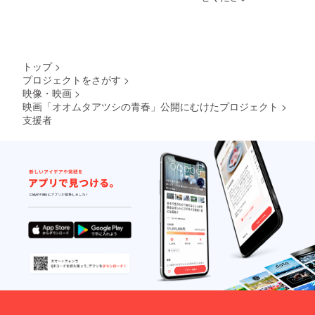
されま
ルや注
の食品
品開封
す。 商
意書き
表示は
前には
品開封
をご確
お届け
必ずお
前には
認くだ
商品の
届けの
必ずお
さい。
ラベル
リター
届けの
■瀬木監
に表記
ンに貼
トップ
>
リター
督絶
されま
付され
プロジェクトをさがす
>
ンに貼
賛！
す。 商
たラベ
映像・映画
>
付され
「大牟
品開封
ルや注
たラベ
田高菜
前には
映画「オオムタアツシの青春」公開にむけたプロジェクト
意書き
>
ルや注
めんべ
必ずお
をご確
支援者
意書き
い」(12
届けの
認くだ
をご確
枚入
リター
さい。
認くだ
り)
ンに貼
さい。
１箱 ※
付され
■稀少！
原材料
たラベ
大牟田
及び添
ルや注
で養蜂
加物等
意書き
の日本
の食品
をご確
みつば
表示は
認くだ
ちのハ
お届け
さい。
チミ
商品の
■瀬木監
ツ １
ラベル
督絶
瓶 ※
に表記
賛！
ニホン
されま
「大牟
ミツバ
す。 商
田高菜
チの蜂
品開封
めんべ
蜜をご
前には
い」(12