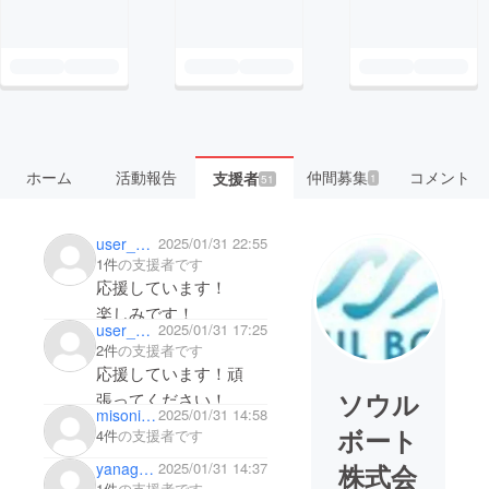
ホーム
活動報告
仲間募集
コメント
支援者
1
51
user_2eda74004a64
2025/01/31 22:55
1件
の支援者です
応援しています！
楽しみです！
user_71838e2eb294
2025/01/31 17:25
2件
の支援者です
応援しています！頑
ソウル
張ってください！
misonikomimoke
2025/01/31 14:58
ボート
4件
の支援者です
yanagawa2014
2025/01/31 14:37
株式会
1件
の支援者です