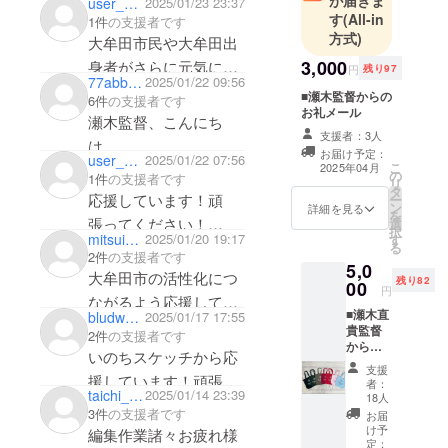
が届きま
user_a81d289af314
2025/01/23 23:37
行きたいです
す
(All-in
1件
の支援者です
方式)
大牟田市民や大牟田出
3,000
身者がさらに元気にな
円
残り97
77abba_ar_yozizi
2025/01/22 09:56
る映画にしてくださ
■瀬木監督からの
6件
の支援者です
お礼メール
い！応援しています！
瀬木監督、こんにち
支援者：3人
頑張ってください！
は。
お届け予定：
user_8efbab15e634
2025/01/22 07:56
こ
遅くなりましてゴメン
2025年04月
の
1件
の支援者です
リ
タ
なさい。
応援しています！頑
ー
ン
詳細を見る
を
両親共に大牟田出身な
張ってください！
選
択
mitsuichemicals
2025/01/20 19:17
す
ので、私の血は全て大
楽しみにしています。
る
2件
の支援者です
牟田です！いつまでも
5,0
大牟田市の活性化につ
残り82
00
応援します。
円
ながるよう応援してい
従姉妹がエキストラに
■瀬木直
bludworth
2025/01/17 17:55
ます。
貴監督
2件
の支援者です
も参加したそうです。
からの
いのちスケッチから応
お世話になりました〜
お礼
支援
メール
援しています！頑張っ
者：
■瀬木監
taichi_8_taichi
2025/01/14 23:39
18人
てください！
督の書
3件
の支援者です
お届
き下ろ
け予
編集作業諸々お疲れ様
しエッ
定：