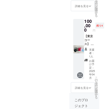
定がで
10文字
に表記
タ
枚入
ー
きます)
以内を
されま
ン
り)
詳細を見る
を
1枚
備考欄
す。 商
選
１箱 ※
択
■Tシャ
にご入
品開封
す
原材料
る
ツ（S ,
力くだ
前には
及び添
100
L , XL ,
さい。
必ずお
加物等
XXL）
■瀬木直
,00
届けの
の食品
残り4
１枚 ※
貴監督
リター
0
表示は
円
サイズ
からの
ンに貼
お届け
の在庫
お礼
【東京
付され
商品の
に限り
メール
コー
たラベ
ラベル
がある
■瀬木直
ス】 ■
ルや注
に表記
ためご
貴監督
エンド
意書き
されま
支援
希望に
の書き
ロール
をご確
す。 商
者：
添えな
下ろし
へのお
認くだ
品開封
1人
い場合
エッセ
名前記
さい。
前には
お届
があり
イ ■T
載（テ
■瀬木監
必ずお
け予
ます。
シャツ
キス
督絶
定：
届けの
■オオム
（S , L ,
ト） ※
2025
賛！
リター
年04
タアツ
XL ,
任意の
「大牟
ンに貼
こ
月
シ認定
XXL）
お名前
田高菜
の
付され
リ
ステッ
２枚 ※
10文字
めんべ
タ
たラベ
ー
カー
サイズ
以内を
い」(12
ン
ルや注
詳細を見る
を
１枚(デ
の在庫
備考欄
枚入
選
意書き
択
ザイン
に限り
にご入
り)
す
をご確
る
未定) ■
がある
力くだ
１箱 ※
認くだ
このプロ
劇中に
ためご
さい。
原材料
さい。
ジェクト
も出て
希望に
■瀬木直
及び添