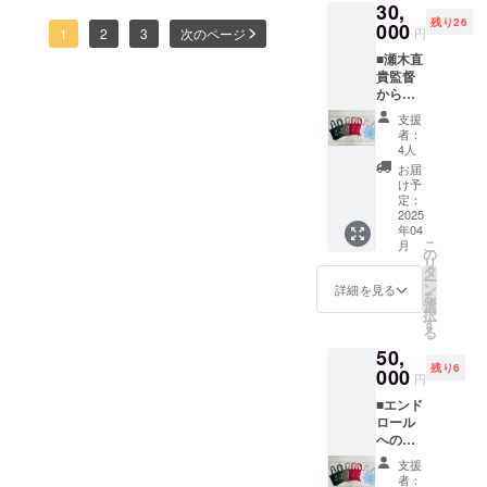
👏👏
30,
の指定
残り26
はでき
000
1
2
3
次のページ
円
ませ
■瀬木直
ん) １
貴監督
枚 ■オ
からの
オムタ
お礼
アツシ
支援
メール
認定ス
者：
■瀬木監
テッ
4人
督の書
カー 1
お届
き下ろ
枚(デザ
け予
しエッ
イン未
定：
セイ ■
2025
定) ■劇
年04
トート
中にも
こ
月
バッ
出てく
の
リ
ク
る焼き
タ
ー
345mm
菓子！
ン
詳細を見る
を
×355m
「パ
選
択
m×100
ティス
す
る
mm (色
リープ
50,
のご指
ランツ
残り6
定がで
000
焼き菓
円
きま
子ギフ
■エンド
す。)
ト」(５
ロール
1枚 ■オ
個入り)
へのお
オムタ
※原材料
名前記
アツシ
及び添
支援
載(テキ
認定ス
加物等
者：