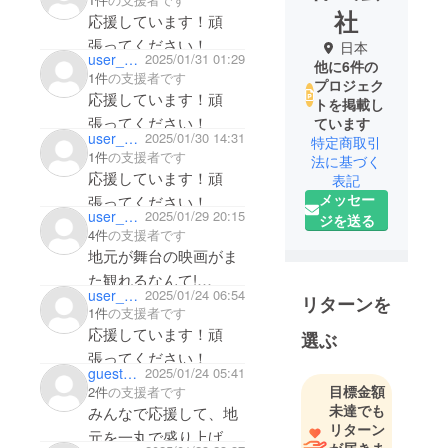
社
応援しています！頑
張ってください！
日本
user_c581d0c77644
2025/01/31 01:29
他に6件の
1件
の支援者です
プロジェク
応援しています！頑
トを掲載し
張ってください！
ています
user_eb916ed07dc4
2025/01/30 14:31
特定商取引
1件
の支援者です
法に基づく
応援しています！頑
表記
メッセー
張ってください！
user_3b60945d4844
2025/01/29 20:15
ジを送る
4件
の支援者です
地元が舞台の映画がま
た観れるなんて!
user_9f6f5fe741e4
2025/01/24 06:54
リターンを
楽しみにしてます!
1件
の支援者です
応援しています！頑
選ぶ
張ってください！
guest51a4c83efda4
2025/01/24 05:41
目標金額
2件
の支援者です
未達でも
みんなで応援して、地
リターン
元を一丸で盛り上げて