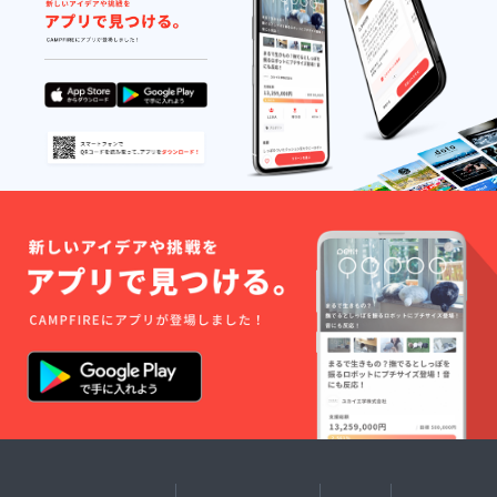
に館長
に就任
してい
ただ
き、点
灯式も
行いま
す。 ま
た、文
化のみ
ち界隈
の施
設、橦
木館に
お越し
になる
お客様
にご挨
拶など
のお仕
事を経
験して
いただ
きま
す。 ご
希望日
と時間
を事前