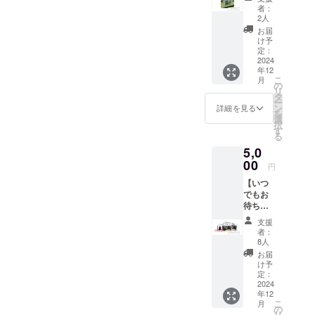
・オリ
※支援者
者：
ジナル
様の交
2人
クリア
通費や
お届
ファイ
滞在
け予
ル（A5
費：支
定：
サイ
2024
援者様
年12
ズ） ・
の交通
こ
月
ライト
費や滞
の
リ
アップ
在費は
タ
ー
観覧券
各自で
ン
詳細を見る
を
（2024
ご負担
選
択
年12月1
くださ
す
る
日～
い。
5,0
2025年
1月31日
00
円
期日
【いつ
分）
でもお
待ちし
てます
支援
プラ
者：
ン】 ・
8人
オリジ
お届
ナルク
け予
リア
定：
ファイ
2024
年12
ル（A5
こ
月
サイ
の
リ