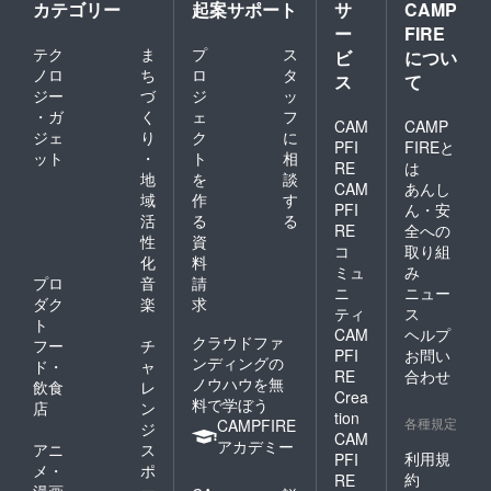
カテゴリー
起案サポート
サ
CAMP
に相談
ー
FIRE
の上、
就任日
テク
ま
プ
ス
ビ
につい
を決定
ノロ
ち
ロ
タ
ス
て
いたし
ジー
づ
ジ
ッ
ます。
・ガ
く
ェ
フ
CAM
CAMP
ジェ
り
ク
に
PFI
FIREと
ット
・
ト
相
RE
は
地
を
談
CAM
あんし
域
作
す
PFI
ん・安
活
る
る
RE
全への
性
資
コ
取り組
化
料
ミュ
み
プロ
音
請
ニ
ニュー
ダク
楽
求
ティ
ス
ト
CAM
ヘルプ
クラウドファ
フー
チ
PFI
お問い
ンディングの
ド・
ャ
RE
合わせ
ノウハウを無
飲食
レ
Crea
料で学ぼう
店
ン
tion
各種規定
CAMPFIRE
ジ
CAM
アカデミー
アニ
ス
利用規
PFI
メ・
ポ
約
RE
漫画
ー