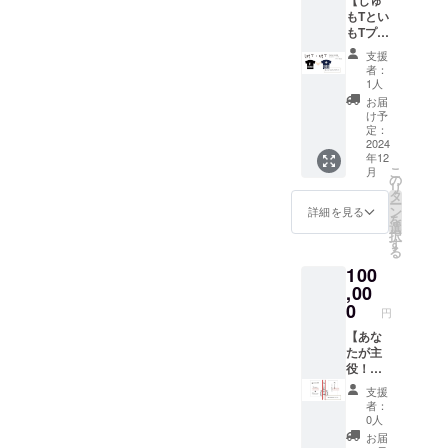
期日
の交通
もTとい
分） ・
費や滞
もTプラ
橦木館
在費は
ン】 ・
年間定
各自で
支援
オリジ
期観覧
ご負担
者：
ナルク
券
くださ
1人
リア
（2024
い。
お届
ファイ
年12月1
け予
ル（A5
日～
定：
サイ
2024
2025年
年12
ズ） ・
11月30
こ
月
ライト
日期日
の
リ
アップ
分） ・
タ
ー
観覧券
バック
ン
詳細を見る
を
（2024
ヤード
選
択
年12月1
ガイド
す
る
日～
（2025
100
2025年
年1月4
1月31日
,00
日
期日
~2025
0
円
分） ・
年12月
橦木館
【あな
28日有
年間定
たが主
効） ※
期観覧
役！プ
支援者
券
ラン】
様の交
支援
（2024
・オリ
通費や
者：
年12月1
ジナル
滞在
0人
日～
クリア
費：支
お届
2027年
ファイ