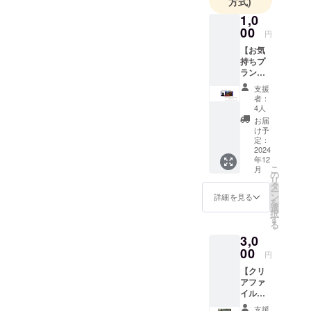
方式)
やかな光に
1,0
満たされた
00
洋館、
円
懐かしい薫
【お気
持ちプ
りにあふれ
ラン】
る和館、
・ライ
支援
トアッ
四季折々の
者：
プ観覧
4人
趣が時を忘
券
お届
れさせる庭
（2024
け予
年12月1
定：
園、
日～
2024
それら全て
年12
2025年
こ
月
が皆様のご
1月31日
の
リ
期日
タ
来館・ご利
ー
分） ラ
ン
詳細を見る
用をお待ち
を
イト
選
択
アップ
しておりま
す
る
期間中
す。
3,0
に何度
でも足
00
円
を運ん
【クリ
でいた
アファ
だける
イルプ
観覧券
ラン】
です。
支援