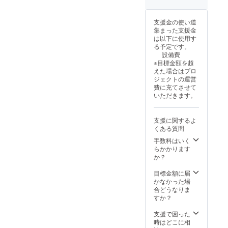
S M L
ド
年1月4
XL 身丈
（2025
日
65 68
支援金の使い道
年1月4
~2025
71 74
集まった支援金
日
年12月
身巾 47
は以下に使用す
~2025
28日有
50 53
る予定です。
年12月
効） ※
56 肩巾
設備費
28日有
支援者
40 43
※目標金額を超
効） ※
様との
46 49
えた場合はプロ
支援者
連絡方
袖丈 19
ジェクトの運営
様との
法：詳
20 21
費に充てさせて
連絡方
細は
22
いただきます。
法：詳
メール
細は
にて連
メール
絡いた
支援に関するよ
にて連
しま
くある質問
絡いた
す。 ・
しま
オリジ
手数料はいく
す。
ナルT
らかかります
シャツ
か？
（いも
T or
目標金額に届
しゅもT
かなかった場
から選
合どうなりま
択） サ
すか？
イズ表
サイズ
支援で困った
S M L
時はどこに相
XL 身丈