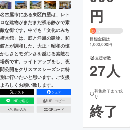
円
まちづくり・地域活性化
名古屋市にある東区白壁は、レト
ロな建物がまだまだ残る静かで素
CAMPFIRE for Social Good
CAMPFIRE Creation
敵な街です。中でも「文化のみち
20%
CAMPFIREふるさと納税
machi-ya
コミュニティ
橦木館」は、庭と洋風の建物、和
目標金額は
1,000,000円
館とが調和した、大正・昭和の懐
かしさとモダンさを感じる素敵な
支援者数
場所です。ライトアップをし、夜
27
人
間公開をクリスマスシーズンに特
別に行いたいと思います。ご支援
よろしくお願い致します。
募集終了まで残
ポスト
シェア
り
LINEで送る
URLコピー
終了
埋め込み
QRコード