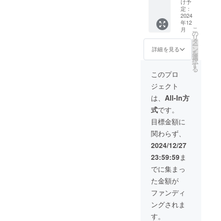
援者様
け予
11月30
ル（A5
の交通
定：
日期日
サイ
2024
費や滞
年12
分） ・
ズ） ・
在費は
こ
月
オリジ
ライト
各自で
の
リ
ナルT
アップ
ご負担
タ
ー
シャツ
観覧券
くださ
ン
詳細を見る
を
（いも
（2024
い。 ※
選
択
T or
年12月1
支援者
す
る
しゅもT
日～
様との
このプロ
から2枚
2025年
連絡方
ジェクト
選択）
1月31日
法：詳
サイズ
期日
細は
は、
All-In方
表 サイ
分） ・
メール
式
です。
ズ S M
橦木館
にて連
L XL 身
年間定
絡いた
目標金額に
丈 65
期観覧
しま
関わらず、
68 71
券
す。 ・
74 身巾
（2024
オリジ
2024/12/27
47 50
年12月1
ナルT
23:59:59
ま
53 56
日～
シャツ
肩巾 40
2027年
（いも
でに集まっ
43 46
11月30
T or
た金額が
49 袖丈
日期日
しゅもT
19 20
分） ・
から選
ファンディ
21 22
バック
択） サ
ングされま
・バッ
ヤード
イズ表
クヤー
ガイド
サイズ
す。
ドガイ
（2025