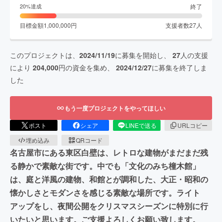
終了
20
%達成
目標金額
1,000,000
円
支援者数
27
人
このプロジェクトは、
2024/11/19
に募集を開始し、
27
人の支援
により
204,000
円の資金を集め、
2024/12/27
に募集を終了しま
した
もう一度プロジェクトをやってほしい
ポスト
シェア
LINEで送る
URLコピー
埋め込み
QRコード
名古屋市にある東区白壁は、レトロな建物がまだまだ残
る静かで素敵な街です。中でも「文化のみち橦木館」
は、庭と洋風の建物、和館とが調和した、大正・昭和の
懐かしさとモダンさを感じる素敵な場所です。ライト
アップをし、夜間公開をクリスマスシーズンに特別に行
いたいと思います。ご支援よろしくお願い致します。