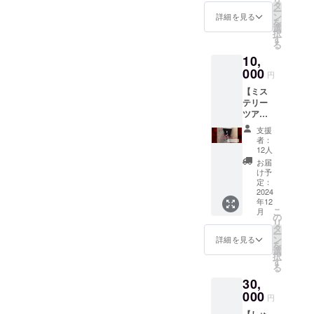
ズ） ・
タ
ー
ライト
ン
詳細を見る
を
アップ
選
択
観覧券
す
る
（2024
10,
年12月1
日～
000
円
2025年
【ミス
1月31日
テリー
期日
ツアー
分） ・
プラ
橦木館
支援
ン】 ・
年間定
者：
オリジ
期観覧
12人
ナルク
券
お届
リア
（2024
け予
ファイ
年12月1
定：
ル（A5
2024
日～
年12
サイ
2025年
こ
月
ズ） ・
11月30
の
リ
ライト
日期日
タ
ー
アップ
分） ※
ン
詳細を見る
を
観覧券
支援者
選
択
（2024
様の交
す
る
年12月1
通費や
30,
日～
滞在
2025年
000
費：支
円
1月31日
援者様
【しゅ