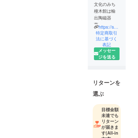
文化のみち
橦木館は輸
出陶磁器
商、
https://shumokukan.jp/
井元為三郎
特定商取引
によって建
法に基づく
表記
てられまし
メッセー
た。
ジを送る
その館は、
都会のけん
騒を忘れさ
せるよう静
リターンを
かに佇み、
大正末から
選ぶ
連なる記憶
を今へ伝え
目標金額
ています。
未達でも
リターン
ステンドグ
が届きま
す
(All-in
ラスの色鮮