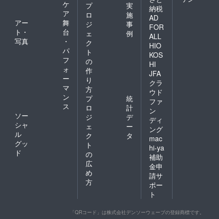
ケ
プ
実
納税
ア
ロ
施
AD
アー
舞
ジ
事
FOR
ト・
台
ェ
例
ALL
写真
・
ク
HIO
パ
ト
KOS
フ
の
HI
ォ
作
JFA
ー
り
クラ
マ
方
ウド
ン
プ
統
ファ
ス
ロ
計
ン
ソー
ジ
デ
ディ
シャ
ェ
ー
ング
ル
ク
タ
mac
グッ
ト
hi-ya
ド
の
補助
広
金申
め
請サ
方
ポー
ト
「QRコード」は株式会社デンソーウェーブの登録商標です。