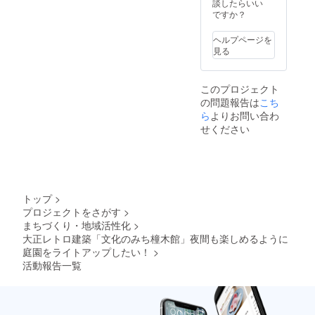
談したらいい
65 68
ですか？
71 74
身巾 47
ヘルプページを
50 53
見る
56 肩巾
40 43
46 49
このプロジェクト
袖丈 19
の問題報告は
20 21
こち
22 ・1
ら
よりお問い合わ
日館長
せください
就任
権 オ
リジナ
ル名刺
付
（2025
トップ
>
年1月4
プロジェクトをさがす
>
日
まちづくり・地域活性化
>
~2025
年3月31
大正レトロ建築「文化のみち橦木館」夜間も楽しめるように
日まで
庭園をライトアップしたい！
>
の期間
活動報告一覧
内に
て） ※
ライト
アップ
期間中