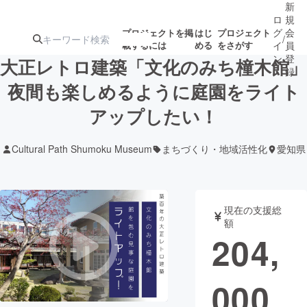
新
ロ
規
グ
会
プロジェクトを掲
はじ
プロジェクト
/
載するには
める
をさがす
イ
員
ン
登
大正レトロ建築「文化のみち橦木館」
録
夜間も楽しめるように庭園をライト
アップしたい！
人気のプロ
注目のリ
注目の新着プロ
募集終了が近いプ
もうすぐ公開
ジェクト
ターン
ジェクト
ロジェクト
されます
Cultural Path Shumoku Museum
まちづくり・地域活性化
愛知県
アート・写真
音楽
現在の支援総
テクノロジー・ガジェット
ゲーム・サ
額
204,
映像・映画
書籍・雑誌
000
ビジネス・起業
チャレンジ