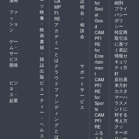
CA
説
細則
for
ツ
MP
明
プライ
Soci
ファ
映
FI
会
バシー
al
ッ
像
RE
・
ポリ
Goo
ショ
・
ア
相
シー
d
ン
映
カ
談
特定商
CAM
画
デ
会
取引法
PFI
ゲー
書
ミ
に基づ
RE
ム・
籍
ー
く表記
for
サー
・
と
情報セ
Ente
ビス
雑
は
キュリ
rtain
開発
誌
ク
サ
ティ方
men
出
ラ
ポ
針
t
版
ウ
ー
反社基
CAM
ビジ
ビ
ド
ト
本方針
PFI
ネ
ュ
フ
サ
カスタ
RE
ス・
ー
ァ
ー
マーハ
for
起業
テ
ン
ビ
ラスメ
Spor
ィ
デ
ス
ントに
ts
ー
ィ
対する
CAM
・
ン
考え方
PFI
ヘ
グ
クッ
RE
ル
と
キーポ
ふる
ス
は
リシー
さと