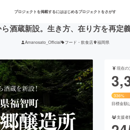
プロジェクトを掲載するには
はじめる
プロジェクトをさがす
ら酒蔵新設。生き方、在り方を再定義
Amanosato_Official
フード・飲食店
福岡県
注目のリターン
注目の新着プロジェクト
募集終了が近いプロジェクト
も
現在の
音楽
舞台・パフォーマンス
3,
ゲーム・サービス開発
フード・飲食店
336%
書籍・雑誌出版
アニメ・漫画
目標金額は1
支援者
チャレンジ
ビューティー・ヘルスケ
24