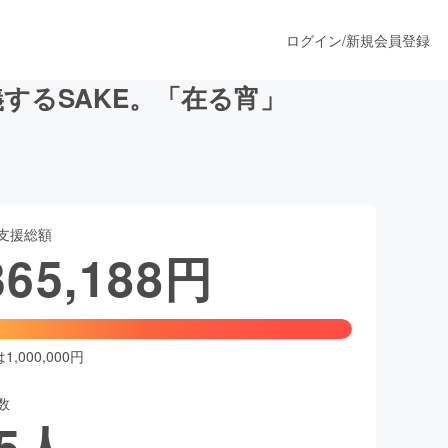
ログイン
/
新規会員登録
するSAKE。「在る宵」
うすぐ公開されます
支援総額
プロダクト
365,188
円
ファッション
スポーツ
,000,000円
数
ア
ソーシャルグッド
5
人