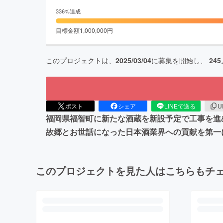
336
%達成
目標金額
1,000,000
円
このプロジェクトは、
2025/03/04
に募集を開始し、
245
ポスト
シェア
LINEで送る
U
福岡県福智町に新たな酒蔵を新設予定で工事を進
故郷とお世話になった日本酒業界への貢献を第一
このプロジェクトを見た人はこちらもチ