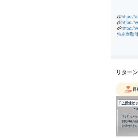
https:/
特定商取
リターン
目