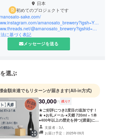
日本
初めてのプロジェクトです
/amanosato-sake.com/
https://www.instagram.com/amanosato_brewery?igsh=YnhneTJmc3R4Y3A0
https://www.threads.net/@amanosato_brewery?igshid=NTc4MTIwNjQ2YQ==
引法に基づく表記
メッセージを送る
を選ぶ
標金額未達でもリターンが届きます
(All-in方式)
30,000
円
残り
7
★ご好評につき2度目の追加です！
★ ●お礼メール ●天郷 720ml × 1本
●400年以上の歴史を持つ[渡釜]によ
る、福智町の特産工芸品"上野焼" の
支援者：3人
ぐい呑 【※】 ・画像はイメージで
お届け予定：2025年09月
す。 ・酒類販売免許を有する [味の
番頭 田蔵] から直送します。 ・株