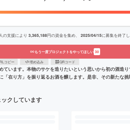
人の支援により
3,365,188
円の資金を集め、
2025/04/15
に募集を終了し
もう一度プロジェクトをやってほしい
30
RLコピー
埋め込み
QRコード
めています。本物のサケを造りたいという思いから初の酒造り
に「在り方」を振り返るお酒を醸します。是非、その新たな挑
ェックしています