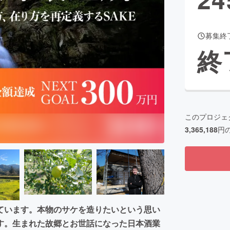
募集終
CAMPFIRE for Social Good
CAMPFIRE Creation
終
CAMPFIREふるさと納税
machi-ya
コミュニティ
このプロジェ
3,365,188
円
ています。本物のサケを造りたいという思い
す。生まれた故郷とお世話になった日本酒業