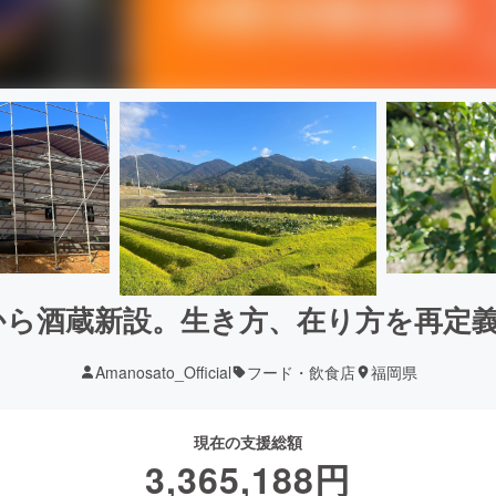
ら酒蔵新設。生き方、在り方を再定義
Amanosato_Official
フード・飲食店
福岡県
現在の支援総額
3,365,188
円