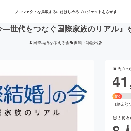
プロジェクトを掲載するには
はじめる
プロジェクトをさがす
今―世代をつなぐ国際家族のリアル』
国際結婚を考える会
書籍・雑誌出版
注目のリターン
注目の新着プロジェクト
募集終了が近いプロジェクト
も
現在の
音楽
舞台・パフォーマンス
41
ゲーム・サービス開発
フード・飲食店
8%
書籍・雑誌出版
アニメ・漫画
目標金額は5
支援者
チャレンジ
ビューティー・ヘルスケ
8