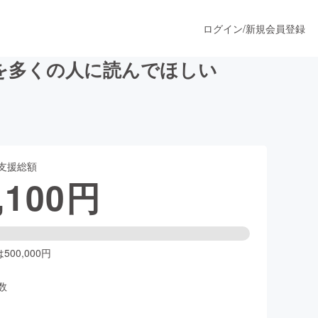
ログイン
/
新規会員登録
を多くの人に読んでほしい
うすぐ公開されます
支援総額
プロダクト
,100
円
ファッション
スポーツ
00,000円
数
ア
ソーシャルグッド
人