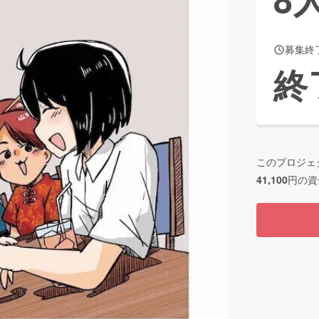
募集終
CAMPFIRE for Social Good
CAMPFIRE Creation
終
CAMPFIREふるさと納税
machi-ya
コミュニティ
このプロジェ
41,100
円の資